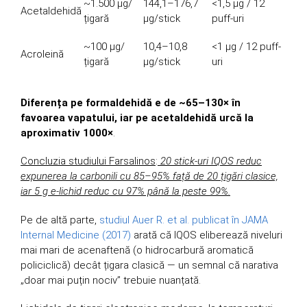
~1.500 μg/
144,1–176,7
<1,5 μg / 12
Acetaldehidă
țigară
μg/stick
puff-uri
~100 μg/
10,4–10,8
<1 μg / 12 puff-
Acroleină
țigară
μg/stick
uri
Diferența pe formaldehidă e de ~65–130× în
favoarea vapatului, iar pe acetaldehidă urcă la
aproximativ 1000×
.
Concluzia studiului Farsalinos
:
20 stick-uri IQOS reduc
expunerea la carbonili cu 85–95% față de 20 țigări clasice,
iar 5 g e-lichid reduc cu 97% până la peste 99%.
Pe de altă parte,
studiul Auer R. et al. publicat în JAMA
Internal Medicine (2017)
arată că IQOS eliberează niveluri
mai mari de acenaftenă (o hidrocarbură aromatică
policiclică) decât țigara clasică — un semnal că narativa
„doar mai puțin nociv” trebuie nuanțată.