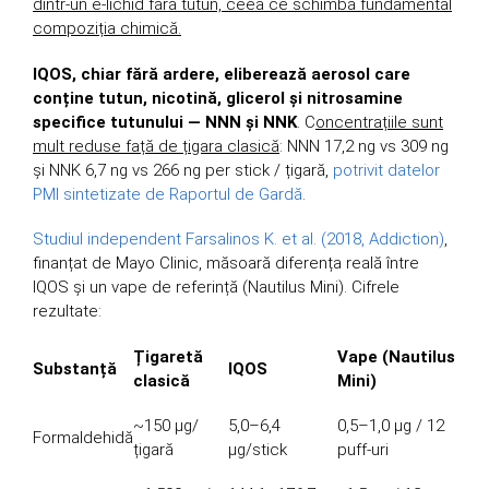
dintr-un e-lichid fără tutun, ceea ce schimbă fundamental
compoziția chimică.
IQOS, chiar fără ardere, eliberează aerosol care
conține tutun, nicotină, glicerol și nitrosamine
specifice tutunului — NNN și NNK
. C
oncentrațiile sunt
mult reduse față de țigara clasică
: NNN 17,2 ng vs 309 ng
și NNK 6,7 ng vs 266 ng per stick / țigară,
potrivit datelor
PMI sintetizate de Raportul de Gardă
.
Studiul independent Farsalinos K. et al. (2018, Addiction)
,
finanțat de Mayo Clinic, măsoară diferența reală între
IQOS și un vape de referință (Nautilus Mini). Cifrele
rezultate:
Țigaretă
Vape (Nautilus
Substanță
IQOS
clasică
Mini)
~150 μg/
5,0–6,4
0,5–1,0 μg / 12
Formaldehidă
țigară
μg/stick
puff-uri