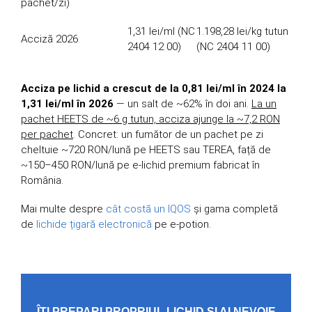
pachet/zi)
1,31 lei/ml (NC
1.198,28 lei/kg tutun
Acciză 2026
2404 12 00)
(NC 2404 11 00)
Acciza pe lichid a crescut de la 0,81 lei/ml în 2024 la
1,31 lei/ml în 2026
— un salt de ~62% în doi ani.
La un
pachet HEETS de ~6 g tutun, acciza ajunge la ~7,2 RON
per pachet
. Concret: un fumător de un pachet pe zi
cheltuie ~720 RON/lună pe HEETS sau TEREA, față de
~150–450 RON/lună pe e-lichid premium fabricat în
România.
Mai multe despre
cât costă un IQOS
și gama completă
de
lichide țigară electronică
pe e-potion.
ÎȚI PREPARI PROPRIUL LICHID ȘI AI NEVOIE