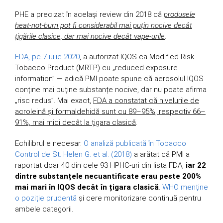
PHE a precizat în același review din 2018 că
produsele
heat-not-burn pot fi considerabil mai puțin nocive decât
țigările clasice, dar mai nocive decât vape-urile
.
FDA, pe 7 iulie 2020
, a autorizat IQOS ca Modified Risk
Tobacco Product (MRTP) cu „reduced exposure
information” — adică PMI poate spune că aerosolul IQOS
conține mai puține substanțe nocive, dar nu poate afirma
„risc redus”. Mai exact,
FDA a constatat că nivelurile de
acroleină și formaldehidă sunt cu 89–95%, respectiv 66–
91%, mai mici decât la țigara clasică
.
Echilibrul e necesar.
O analiză publicată în Tobacco
Control de St. Helen G. et al. (2018)
a arătat că PMI a
raportat doar 40 din cele 93 HPHC-uri din lista FDA,
iar 22
dintre substanțele necuantificate erau peste 200%
mai mari în IQOS decât în țigara clasică
.
WHO menține
o poziție prudentă
și cere monitorizare continuă pentru
ambele categorii.