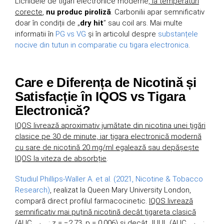
Lichidele de tigari electronice moderne,
la temperaturi
corecte
,
nu produc piroliză
. Carbonilii apar semnificativ
doar în condiții de „
dry hit
” sau coil ars. Mai multe
informatii în
PG vs VG
și în articolul despre
substanțele
nocive din tutun in comparatie cu tigara electronica
.
Care e Diferența de Nicotină și
Satisfacție în IQOS vs Tigara
Electronică?
IQOS livrează aproximativ jumătate din nicotina unei țigări
clasice pe 30 de minute, iar țigara electronică modernă
cu sare de nicotină 20 mg/ml egalează sau depășește
IQOS la viteza de absorbție
.
Studiul Phillips-Waller A. et al. (2021, Nicotine & Tobacco
Research)
, realizat la Queen Mary University London,
compară direct profilul farmacocinetic.
IQOS livrează
semnificativ mai puțină nicotină decât țigareta clasică
(AUC₀→₃₀: z = −2,73, p = 0,006) și decât JUUL (AUC₀→₃₀: