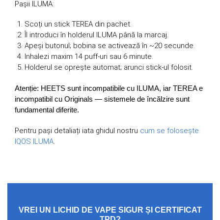
Pașii ILUMA:
Scoți un stick TEREA din pachet.
Îl introduci în holderul ILUMA până la marcaj.
Apeși butonul; bobina se activează în ~20 secunde.
Inhalezi maxim 14 puff-uri sau 6 minute.
Holderul se oprește automat; arunci stick-ul folosit.
Atenție: HEETS sunt incompatibile cu ILUMA, iar TEREA e
incompatibil cu Originals — sistemele de încălzire sunt
fundamental diferite.
Pentru pași detaliați iata ghidul nostru
cum se folosește
IQOS ILUMA
.
VREI UN LICHID DE VAPE SIGUR ȘI CERTIFICAT
TPD?