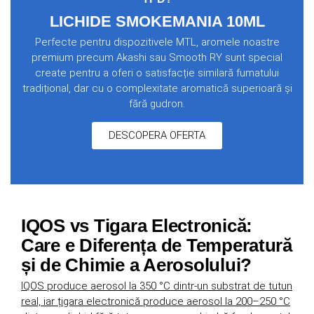
LICHIDE SMOKEMANIA 10ML
Perfecte pentru dispozitivele MTL, aromele noastre
premium precum Akashi sau Smooth RY sunt special
create pentru a oferi o satisfacție similară fumatului
tradițional, dar cu o complexitate aromatică superioară și
fără gudron.
DESCOPERA OFERTA
IQOS vs Tigara Electronică:
Care e Diferența de Temperatură
și de Chimie a Aerosolului?
IQOS produce aerosol la 350 °C dintr-un substrat de tutun
real, iar țigara electronică produce aerosol la 200–250 °C