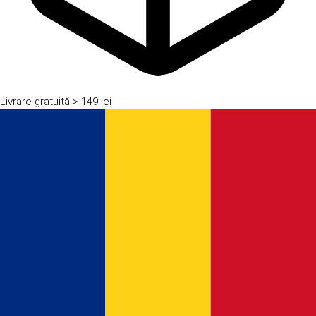
Livrare gratuită
> 149 lei