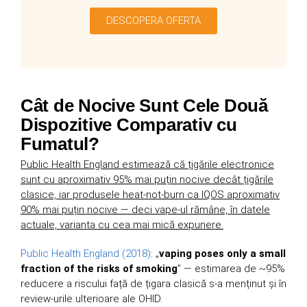
DESCOPERA OFERTA
Cât de Nocive Sunt Cele Două
Dispozitive Comparativ cu
Fumatul?
Public Health England estimează că țigările electronice
sunt cu aproximativ 95% mai puțin nocive decât țigările
clasice, iar produsele heat-not-burn ca IQOS aproximativ
90% mai puțin nocive — deci vape-ul rămâne, în datele
actuale, varianta cu cea mai mică expunere.
Public Health England (2018)
: „
vaping poses only a small
fraction of the risks of smoking
” — estimarea de ~95%
reducere a riscului față de țigara clasică s-a menținut și în
review-urile ulterioare ale OHID.