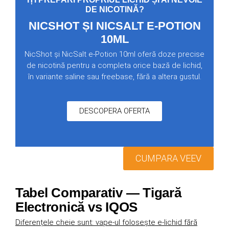
DE NICOTINĂ?
NICSHOT ȘI NICSALT E-POTION
10ML
NicShot și NicSalt e-Potion 10ml oferă doze precise
de nicotină pentru a completa orice bază de lichid,
în variante saline sau freebase, fără a altera gustul.
DESCOPERA OFERTA
CUMPARA VEEV
Tabel Comparativ — Tigară
Electronică vs IQOS
Diferențele cheie sunt: vape-ul folosește e-lichid fără