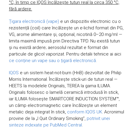
°C, în timp ce IQOS încălzește tutun real la circa 350 °C,
fără ardere.
Țigara electronică (vape)
e un dispozitiv electronic cu o
rezistență (coil) care încălzește un e-lichid format din PG,
VG, arome alimentare și, opțional, nicotină 0–20 mg/ml —
limita maximă impusă prin Directiva TPD. Nu există tutun
și nu există ardere; aerosolul rezultat e format din
particule de glicol vaporizat. Pentru detalii tehnice ai aici
ce conține un vape sau o țigară electronică
.
IQOS
e un sistem heat-not-burn (HnB) dezvoltat de Philip
Morris International. Încălzește stick-uri de tutun real —
HEETS la modelele Originals, TEREA la gama ILUMA.
Originals folosesc o lamelă ceramică introdusă în stick,
iar ILUMA folosește SMARTCORE INDUCTION SYSTEM™,
un câmp electromagnetic care încălzește un element
metalic deja integrat în stick,
conform IQOS UK
. Acronimul
provine de la „I Quit Ordinary Smoking”,
potrivit unei
sinteze indexate pe PubMed Central
.