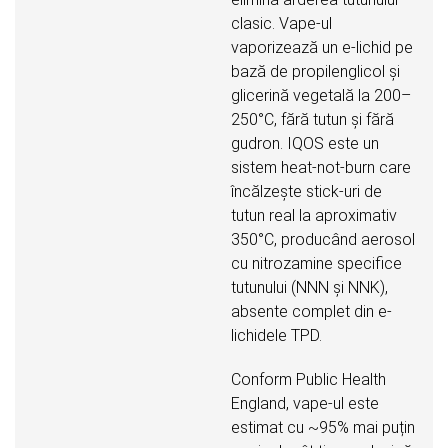
clasic. Vape-ul
vaporizează un e-lichid pe
bază de propilenglicol și
glicerină vegetală la 200–
250°C, fără tutun și fără
gudron. IQOS este un
sistem heat-not-burn care
încălzește stick-uri de
tutun real la aproximativ
350°C, producând aerosol
cu nitrozamine specifice
tutunului (NNN și NNK),
absente complet din e-
lichidele TPD.
Conform Public Health
England, vape-ul este
estimat cu ~95% mai puțin