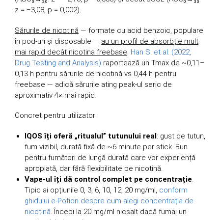
z = −3,08, p = 0,002).
Sărurile de nicotină
— formate cu acid benzoic, populare
în pod-uri și disposable —
au un profil de absorbție mult
mai rapid decât nicotina freebase
.
Han S. et al. (2022,
Drug Testing and Analysis)
raportează un Tmax de ~0,11–
0,13 h pentru sărurile de nicotină vs 0,44 h pentru
freebase — adică sărurile ating peak-ul seric de
aproximativ 4× mai rapid.
Concret pentru utilizator:
IQOS îți oferă „ritualul” tutunului real
: gust de tutun,
fum vizibil, durată fixă de ~6 minute per stick. Bun
pentru fumători de lungă durată care vor experiență
apropiată, dar fără flexibilitate pe nicotină.
Vape-ul îți dă control complet pe concentrație
.
Tipic ai opțiunile 0, 3, 6, 10, 12, 20 mg/ml,
conform
ghidului e-Potion despre cum alegi concentrația de
nicotină
. Începi la 20 mg/ml nicsalt dacă fumai un