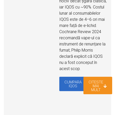
nociv decât țigara clasică,
iar IQOS cu ~90%. Costul
lunar al consumabilelor
IQOS este de 4–6 ori mai
mare față de e-lichid.
Cochrane Review 2024
recomandă vape-ul ca
instrument de renunțare la
fumat; Philip Morris
declară explicit că IQOS
nu a fost conceput în
acest scop.
CUMPARA
CITESTE
IQOS
MAI
MULT