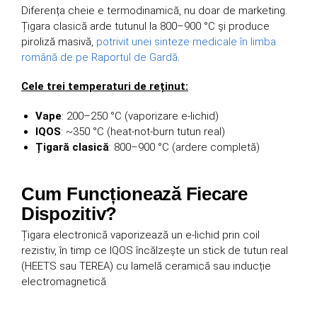
Diferența cheie e termodinamică, nu doar de marketing.
Țigara clasică arde tutunul la 800–900 °C și produce
piroliză masivă,
potrivit unei sinteze medicale în limba
română de pe Raportul de Gardă
.
Cele trei temperaturi de reținut:
Vape
: 200–250 °C (vaporizare e-lichid)
IQOS
: ~350 °C (heat-not-burn tutun real)
Țigară clasică
: 800–900 °C (ardere completă)
Cum Funcționează Fiecare
Dispozitiv?
Țigara electronică vaporizează un e-lichid prin coil
rezistiv, în timp ce IQOS încălzește un stick de tutun real
(HEETS sau TEREA) cu lamelă ceramică sau inducție
electromagnetică