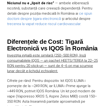
Niciunul nu e „lipsit de risc”
— ambele eliberează
nicotină, substanță care creează dependență. Pentru
detalii despre poziția medicală în România ai
ce spun
doctorii despre țigara electronică
și articolul despre
trecerea la vapat reduce riscul cardiovascular
.
Diferențele de Cost: Tigară
Electronică vs IQOS în România
Investiția inițială este similară (250–500 RON), însă
consumabilele IQOS — un pachet HEETS/TEREA la 22–25
RON pentru 20 stick-uri — sunt de 4–6 ori mai scumpe
lunar decât e-lichidul echivalent.
Cifrele pe rând. Pentru dispozitiv: kit IQOS ILUMA i
pornește de la ~249 RON, iar ILUMA i Prime ajunge la
~449 RON, potrivit IQOS România. Un kit pod modern de
vape (Vaporesso XROS 5, Aspire Zelos M80) costă 150–
350 RON. Asta înseamnă paritate aproximativă pe