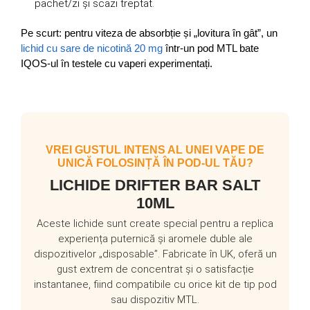
pachet/zi și scazi treptat.
Pe scurt: pentru viteza de absorbție și „lovitura în gât”, un
lichid cu sare de nicotină 20 mg
într-un pod MTL bate
IQOS-ul în testele cu vaperi experimentați.
VREI GUSTUL INTENS AL UNEI VAPE DE
UNICĂ FOLOSINȚĂ ÎN POD-UL TĂU?
LICHIDE DRIFTER BAR SALT
10ML
Aceste lichide sunt create special pentru a replica
experiența puternică și aromele duble ale
dispozitivelor „disposable”. Fabricate în UK, oferă un
gust extrem de concentrat și o satisfacție
instantanee, fiind compatibile cu orice kit de tip pod
sau dispozitiv MTL.