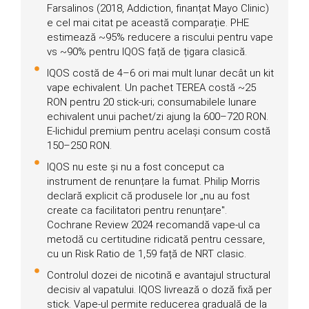
Farsalinos (2018, Addiction, finanțat Mayo Clinic)
e cel mai citat pe această comparație. PHE
estimează ~95% reducere a riscului pentru vape
vs ~90% pentru IQOS față de țigara clasică.
IQOS costă de 4–6 ori mai mult lunar decât un kit
vape echivalent. Un pachet TEREA costă ~25
RON pentru 20 stick-uri; consumabilele lunare
echivalent unui pachet/zi ajung la 600–720 RON.
E-lichidul premium pentru același consum costă
150–250 RON.
IQOS nu este și nu a fost conceput ca
instrument de renunțare la fumat. Philip Morris
declară explicit că produsele lor „nu au fost
create ca facilitatori pentru renunțare".
Cochrane Review 2024 recomandă vape-ul ca
metodă cu certitudine ridicată pentru cessare,
cu un Risk Ratio de 1,59 față de NRT clasic.
Controlul dozei de nicotină e avantajul structural
decisiv al vapatului. IQOS livrează o doză fixă per
stick. Vape-ul permite reducerea graduală de la