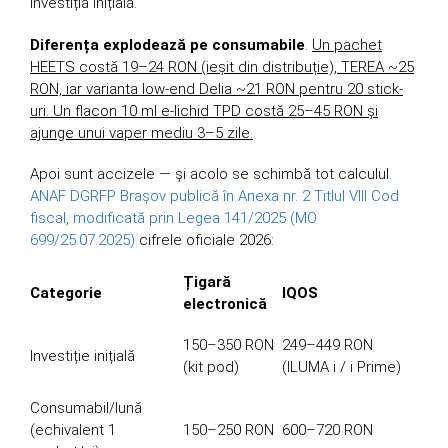
investiția inițială.
Diferența explodează pe consumabile
.
Un pachet
HEETS costă 19–24 RON (ieșit din distribuție), TEREA ~25
RON, iar varianta low-end Delia ~21 RON pentru 20 stick-
uri. Un flacon 10 ml e-lichid TPD costă 25–45 RON și
ajunge unui vaper mediu 3–5 zile.
Apoi sunt accizele — și acolo se schimbă tot calculul.
ANAF DGRFP Brașov publică în Anexa nr. 2 Titlul VIII Cod
fiscal, modificată prin Legea 141/2025 (MO
699/25.07.2025)
cifrele oficiale 2026:
Țigară
Categorie
IQOS
electronică
150–350 RON
249–449 RON
Investiție inițială
(kit pod)
(ILUMA i / i Prime)
Consumabil/lună
(echivalent 1
150–250 RON
600–720 RON