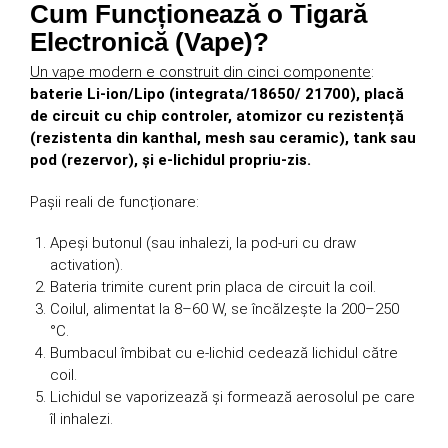
Cum Funcționează o Tigară
Electronică (Vape)?
Un vape modern e construit din cinci componente
:
baterie Li-ion/Lipo (integrata/18650/ 21700), placă
de circuit cu chip controler, atomizor cu rezistență
(rezistenta din kanthal, mesh sau ceramic), tank sau
pod (rezervor), și e-lichidul propriu-zis.
Pașii reali de funcționare:
Apeși butonul (sau inhalezi, la pod-uri cu draw
activation).
Bateria trimite curent prin placa de circuit la coil.
Coilul, alimentat la 8–60 W, se încălzește la 200–250
°C.
Bumbacul îmbibat cu e-lichid cedează lichidul către
coil.
Lichidul se vaporizează și formează aerosolul pe care
îl inhalezi.