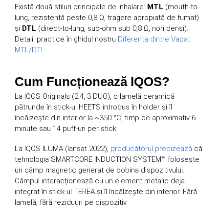
Există două stiluri principale de inhalare:
MTL
(mouth-to-
lung, rezistență peste 0,8 Ω, tragere apropiată de fumat)
și
DTL
(direct-to-lung, sub-ohm sub 0,8 Ω, nori densi).
Detalii practice în ghidul nostru
Diferenta dintre Vapat
MTL/DTL
.
Cum Funcționează IQOS?
La IQOS Originals (2.4, 3 DUO), o lamelă ceramică
pătrunde în stick-ul HEETS introdus în holder și îl
încălzește din interior la ~350 °C, timp de aproximativ 6
minute sau 14 puff-uri per stick.
La IQOS ILUMA (lansat 2022),
producătorul precizează
că
tehnologia SMARTCORE INDUCTION SYSTEM™ folosește
un câmp magnetic generat de bobina dispozitivului.
Câmpul interacționează cu un element metalic deja
integrat în stick-ul TEREA și îl încălzește din interior. Fără
lamelă, fără reziduuri pe dispozitiv.