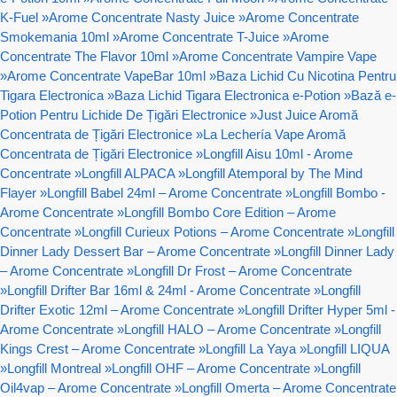
K-Fuel
»
Arome Concentrate Nasty Juice
»
Arome Concentrate
Smokemania 10ml
»
Arome Concentrate T-Juice
»
Arome
Concentrate The Flavor 10ml
»
Arome Concentrate Vampire Vape
»
Arome Concentrate VapeBar 10ml
»
Baza Lichid Cu Nicotina Pentru
Tigara Electronica
»
Baza Lichid Tigara Electronica e-Potion
»
Bază e-
Potion Pentru Lichide De Țigări Electronice
»
Just Juice Aromă
Concentrata de Țigări Electronice
»
La Lechería Vape Aromă
Concentrata de Țigări Electronice
»
Longfill Aisu 10ml - Arome
Concentrate
»
Longfill ALPACA
»
Longfill Atemporal by The Mind
Flayer
»
Longfill Babel 24ml – Arome Concentrate
»
Longfill Bombo -
Arome Concentrate
»
Longfill Bombo Core Edition – Arome
Concentrate
»
Longfill Curieux Potions – Arome Concentrate
»
Longfill
Dinner Lady Dessert Bar – Arome Concentrate
»
Longfill Dinner Lady
– Arome Concentrate
»
Longfill Dr Frost – Arome Concentrate
»
Longfill Drifter Bar 16ml & 24ml - Arome Concentrate
»
Longfill
Drifter Exotic 12ml – Arome Concentrate
»
Longfill Drifter Hyper 5ml -
Arome Concentrate
»
Longfill HALO – Arome Concentrate
»
Longfill
Kings Crest – Arome Concentrate
»
Longfill La Yaya
»
Longfill LIQUA
»
Longfill Montreal
»
Longfill OHF – Arome Concentrate
»
Longfill
Oil4vap – Arome Concentrate
»
Longfill Omerta – Arome Concentrate