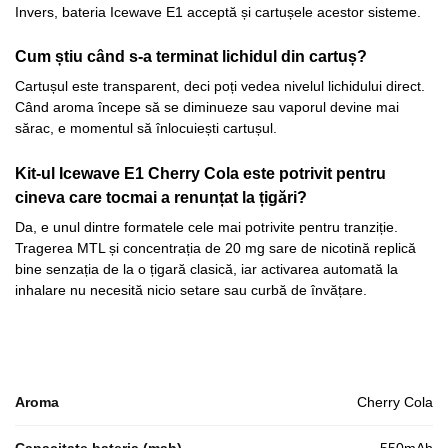
Invers, bateria Icewave E1 acceptă și cartușele acestor sisteme.
Cum știu când s-a terminat lichidul din cartuș?
Cartușul este transparent, deci poți vedea nivelul lichidului direct.
Când aroma începe să se diminueze sau vaporul devine mai
sărac, e momentul să înlocuiești cartușul.
Kit-ul Icewave E1 Cherry Cola este potrivit pentru
cineva care tocmai a renunțat la țigări?
Da, e unul dintre formatele cele mai potrivite pentru tranziție.
Tragerea MTL și concentrația de 20 mg sare de nicotină replică
bine senzația de la o țigară clasică, iar activarea automată la
inhalare nu necesită nicio setare sau curbă de învățare.
Aroma
Cherry Cola
Capacitate bateria (mah)
550mAh