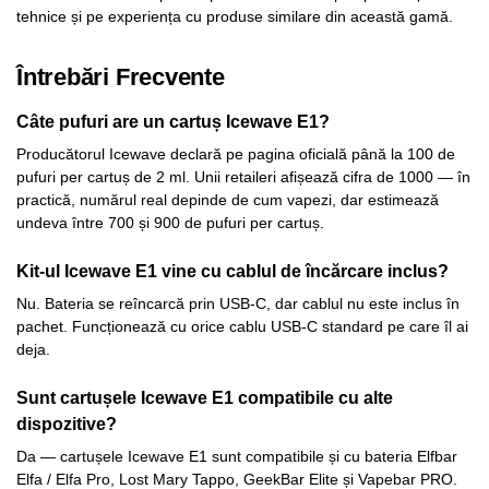
tehnice și pe experiența cu produse similare din această gamă.
Întrebări Frecvente
Câte pufuri are un cartuș Icewave E1?
Producătorul Icewave declară pe pagina oficială până la 100 de
pufuri per cartuș de 2 ml. Unii retaileri afișează cifra de 1000 — în
practică, numărul real depinde de cum vapezi, dar estimează
undeva între 700 și 900 de pufuri per cartuș.
Kit-ul Icewave E1 vine cu cablul de încărcare inclus?
Nu. Bateria se reîncarcă prin USB-C, dar cablul nu este inclus în
pachet. Funcționează cu orice cablu USB-C standard pe care îl ai
deja.
Sunt cartușele Icewave E1 compatibile cu alte
dispozitive?
Da — cartușele Icewave E1 sunt compatibile și cu bateria Elfbar
Elfa / Elfa Pro, Lost Mary Tappo, GeekBar Elite și Vapebar PRO.