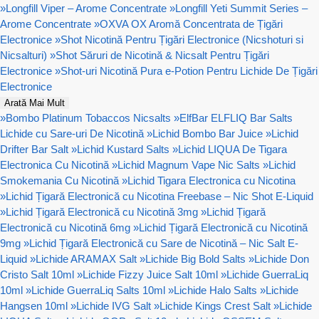
»
Longfill Viper – Arome Concentrate
»
Longfill Yeti Summit Series –
Arome Concentrate
»
OXVA OX Aromă Concentrata de Țigări
Electronice
»
Shot Nicotină Pentru Țigări Electronice (Nicshoturi si
Nicsalturi)
»
Shot Săruri de Nicotină & Nicsalt Pentru Țigări
Electronice
»
Shot-uri Nicotină Pura e-Potion Pentru Lichide De Țigări
Electronice
Arată Mai Mult
»
Bombo Platinum Tobaccos Nicsalts
»
ElfBar ELFLIQ Bar Salts
Lichide cu Sare-uri De Nicotină
»
Lichid Bombo Bar Juice
»
Lichid
Drifter Bar Salt
»
Lichid Kustard Salts
»
Lichid LIQUA De Tigara
Electronica Cu Nicotină
»
Lichid Magnum Vape Nic Salts
»
Lichid
Smokemania Cu Nicotină
»
Lichid Tigara Electronica cu Nicotina
»
Lichid Țigară Electronică cu Nicotina Freebase – Nic Shot E-Liquid
»
Lichid Țigară Electronică cu Nicotină 3mg
»
Lichid Țigară
Electronică cu Nicotină 6mg
»
Lichid Țigară Electronică cu Nicotină
9mg
»
Lichid Țigară Electronică cu Sare de Nicotină – Nic Salt E-
Liquid
»
Lichide ARAMAX Salt
»
Lichide Big Bold Salts
»
Lichide Don
Cristo Salt 10ml
»
Lichide Fizzy Juice Salt 10ml
»
Lichide GuerraLiq
10ml
»
Lichide GuerraLiq Salts 10ml
»
Lichide Halo Salts
»
Lichide
Hangsen 10ml
»
Lichide IVG Salt
»
Lichide Kings Crest Salt
»
Lichide