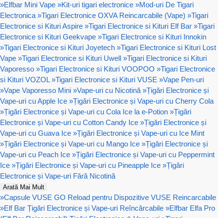
»
Elfbar Mini Vape
»
Kit-uri tigari electronice
»
Mod-uri De Tigari
Electronica
»
Tigari Electronice OXVA Reincarcabile (Vape)
»
Tigari
Electronice si Kituri Aspire
»
Tigari Electronice si Kituri Elf Bar
»
Tigari
Electronice si Kituri Geekvape
»
Tigari Electronice si Kituri Innokin
»
Tigari Electronice si Kituri Joyetech
»
Tigari Electronice si Kituri Lost
Vape
»
Tigari Electronice si Kituri Uwell
»
Tigari Electronice si Kituri
Vaporesso
»
Tigari Electronice si Kituri VOOPOO
»
Tigari Electronice
si Kituri VOZOL
»
Tigari Electronice si Kituri VUSE
»
Vape Pen-uri
»
Vape Vaporesso Mini
»
Vape-uri cu Nicotină
»
Țigări Electronice și
Vape-uri cu Apple Ice
»
Țigări Electronice și Vape-uri cu Cherry Cola
»
Țigări Electronice și Vape-uri cu Cola Ice la e-Potion
»
Țigări
Electronice și Vape-uri cu Cotton Candy Ice
»
Țigări Electronice și
Vape-uri cu Guava Ice
»
Țigări Electronice și Vape-uri cu Ice Mint
»
Țigări Electronice și Vape-uri cu Mango Ice
»
Țigări Electronice și
Vape-uri cu Peach Ice
»
Țigări Electronice și Vape-uri cu Peppermint
Ice
»
Țigări Electronice și Vape-uri cu Pineapple Ice
»
Țigări
Electronice și Vape-uri Fără Nicotină
Arată Mai Mult
»
Capsule VUSE GO Reload pentru Dispozitive VUSE Reincarcabile
»
Elf Bar Țigări Electronice și Vape-uri Reîncărcabile
»
Elfbar Elfa Pro