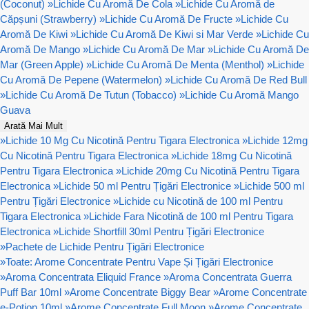
(Coconut)
»
Lichide Cu Aromă De Cola
»
Lichide Cu Aromă de
Căpșuni (Strawberry)
»
Lichide Cu Aromă De Fructe
»
Lichide Cu
Aromă De Kiwi
»
Lichide Cu Aromă De Kiwi si Mar Verde
»
Lichide Cu
Aromă De Mango
»
Lichide Cu Aromă De Mar
»
Lichide Cu Aromă De
Mar (Green Apple)
»
Lichide Cu Aromă De Menta (Menthol)
»
Lichide
Cu Aromă De Pepene (Watermelon)
»
Lichide Cu Aromă De Red Bull
»
Lichide Cu Aromă De Tutun (Tobacco)
»
Lichide Cu Aromă Mango
Guava
Arată Mai Mult
»
Lichide 10 Mg Cu Nicotină Pentru Tigara Electronica
»
Lichide 12mg
Cu Nicotină Pentru Tigara Electronica
»
Lichide 18mg Cu Nicotină
Pentru Tigara Electronica
»
Lichide 20mg Cu Nicotină Pentru Tigara
Electronica
»
Lichide 50 ml Pentru Țigări Electronice
»
Lichide 500 ml
Pentru Țigări Electronice
»
Lichide cu Nicotină de 100 ml Pentru
Tigara Electronica
»
Lichide Fara Nicotină de 100 ml Pentru Tigara
Electronica
»
Lichide Shortfill 30ml Pentru Țigări Electronice
»
Pachete de Lichide Pentru Țigări Electronice
»
Toate: Arome Concentrate Pentru Vape Și Țigări Electronice
»
Aroma Concentrata Eliquid France
»
Aroma Concentrata Guerra
Puff Bar 10ml
»
Arome Concentrate Biggy Bear
»
Arome Concentrate
e-Potion 10ml
»
Arome Concentrate Full Moon
»
Arome Concentrate