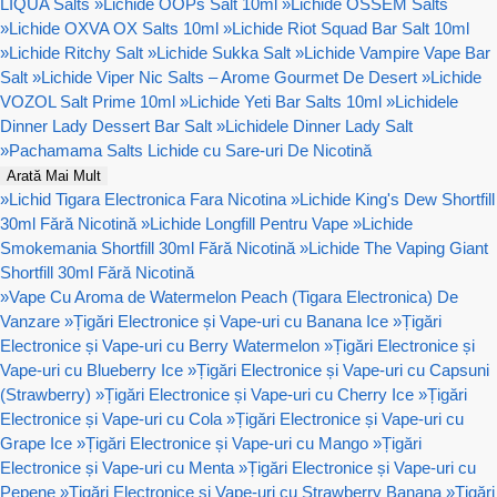
LIQUA Salts
»
Lichide OOPs Salt 10ml
»
Lichide OSSEM Salts
»
Lichide OXVA OX Salts 10ml
»
Lichide Riot Squad Bar Salt 10ml
»
Lichide Ritchy Salt
»
Lichide Sukka Salt
»
Lichide Vampire Vape Bar
Salt
»
Lichide Viper Nic Salts – Arome Gourmet De Desert
»
Lichide
VOZOL Salt Prime 10ml
»
Lichide Yeti Bar Salts 10ml
»
Lichidele
Dinner Lady Dessert Bar Salt
»
Lichidele Dinner Lady Salt
»
Pachamama Salts Lichide cu Sare-uri De Nicotină
Arată Mai Mult
»
Lichid Tigara Electronica Fara Nicotina
»
Lichide King's Dew Shortfill
30ml Fără Nicotină
»
Lichide Longfill Pentru Vape
»
Lichide
Smokemania Shortfill 30ml Fără Nicotină
»
Lichide The Vaping Giant
Shortfill 30ml Fără Nicotină
»
Vape Cu Aroma de Watermelon Peach (Tigara Electronica) De
Vanzare
»
Țigări Electronice și Vape-uri cu Banana Ice
»
Țigări
Electronice și Vape-uri cu Berry Watermelon
»
Țigări Electronice și
Vape-uri cu Blueberry Ice
»
Țigări Electronice și Vape-uri cu Capsuni
(Strawberry)
»
Țigări Electronice și Vape-uri cu Cherry Ice
»
Țigări
Electronice și Vape-uri cu Cola
»
Țigări Electronice și Vape-uri cu
Grape Ice
»
Țigări Electronice și Vape-uri cu Mango
»
Țigări
Electronice și Vape-uri cu Menta
»
Țigări Electronice și Vape-uri cu
Pepene
»
Țigări Electronice și Vape-uri cu Strawberry Banana
»
Țigări