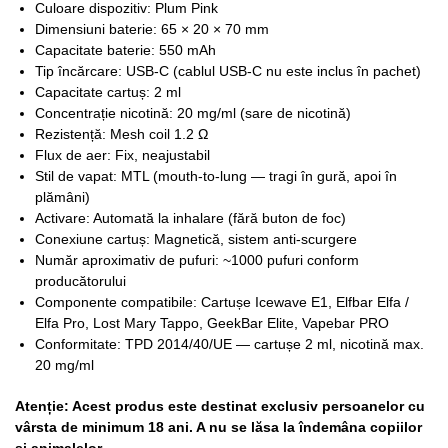
Culoare dispozitiv: Plum Pink
Dimensiuni baterie: 65 × 20 × 70 mm
Capacitate baterie: 550 mAh
Tip încărcare: USB-C (cablul USB-C nu este inclus în pachet)
Capacitate cartuș: 2 ml
Concentrație nicotină: 20 mg/ml (sare de nicotină)
Rezistență: Mesh coil 1.2 Ω
Flux de aer: Fix, neajustabil
Stil de vapat: MTL (mouth-to-lung — tragi în gură, apoi în
plămâni)
Activare: Automată la inhalare (fără buton de foc)
Conexiune cartuș: Magnetică, sistem anti-scurgere
Număr aproximativ de pufuri: ~1000 pufuri conform
producătorului
Componente compatibile: Cartușe Icewave E1, Elfbar Elfa /
Elfa Pro, Lost Mary Tappo, GeekBar Elite, Vapebar PRO
Conformitate: TPD 2014/40/UE — cartușe 2 ml, nicotină max.
20 mg/ml
Atenție: Acest produs este destinat exclusiv persoanelor cu
vârsta de minimum 18 ani. A nu se lăsa la îndemâna copiilor
și animalelor.