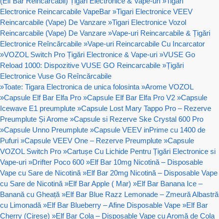
(Elf Bar Reincarcabil) Țigări Electronice & Vape-uri
»
Tigari
Electronice Reincarcabile VapeBar
»
Tigari Electronice VEEV
Reincarcabile (Vape) De Vanzare
»
Tigari Electronice Vozol
Reincarcabile (Vape) De Vanzare
»
Vape-uri Reincarcabile & Țigări
Electronice Reîncărcabile
»
Vape-uri Reincarcabile Cu Incarcator
»
VOZOL Switch Pro Țigări Electronice & Vape-uri
»
VUSE Go
Reload 1000: Dispozitive VUSE GO Reincarcabile
»
Țigări
Electronice Vuse Go Reîncărcabile
»
Toate: Tigara Electronica de unica folosinta
»
Arome VOZOL
»
Capsule Elf Bar Elfa Pro
»
Capsule Elf Bar Elfa Pro V2
»
Capsule
Icewave E1 preumplute
»
Capsule Lost Mary Tappo Pro – Rezerve
Preumplute Și Arome
»
Capsule si Rezerve Ske Crystal 600 Pro
»
Capsule Unno Preumplute
»
Capsule VEEV inPrime cu 1400 de
Pufuri
»
Capsule VEEV One – Rezerve Preumplute
»
Capsule
VOZOL Switch Pro
»
Cartușe Cu Lichide Pentru Țigări Electronice si
Vape-uri
»
Drifter Poco 600
»
Elf Bar 10mg Nicotină – Disposable
Vape cu Sare de Nicotină
»
Elf Bar 20mg Nicotină – Disposable Vape
cu Sare de Nicotină
»
Elf Bar Apple ( Mar)
»
Elf Bar Banana Ice –
Banană cu Gheață
»
Elf Bar Blue Razz Lemonade – Zmeură Albastră
cu Limonadă
»
Elf Bar Blueberry – Afine Disposable Vape
»
Elf Bar
Cherry (Cirese)
»
Elf Bar Cola – Disposable Vape cu Aromă de Cola