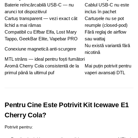
Baterie reîncărcabilă USB-C — nu
Cablul USB-C nu este
arunci tot dispozitivul
inclus în pachet
Cartuș transparent — vezi exact cât
Cartușele nu se pot
lichid a mai rămas
reumple (closed-pod)
Compatibil cu Elfbar Elfa, Lost Mary
Fără reglaj de airflow
Tappo, GeekBar Elite, Vapebar PRO
sau wattaj
Nu există variantă fără
Conexiune magnetică anti-scurgere
nicotină
MTL strâns — ideal pentru foști fumători
Aromă Cherry Cola consistentă de la
Mai puțin potrivit pentru
primul până la ultimul puf
vaperi avansați DTL
Pentru Cine Este Potrivit Kit Icewave E1
Cherry Cola?
Potrivit pentru: