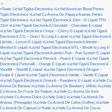
›
»
Toate: Lichid Țigăra Electronica
»
Lichid American Blend Pentru
Țigări Electronice
»
Lichid Cu Aroma De Papaya Ananas Pentru
Țigări Electronice
»
Lichid Țigară Electronică 10ml – E-Liquid TPD
10ml
»
Lichid Țigară Electronică Ciocolată – Chocolate E-Liquid
»
Lichid Țigară Electronică Cireșe – Cherry E-Liquid
»
Lichid Țigară
Electronică DTL – Direct To Lung E-Liquid
»
Lichid Țigară Electronică
Lămâie – Lemon E-Liquid
»
Lichid Țigară Electronică Mentol –
Menthol E-Liquid
»
Lichid Țigară Electronică MTL – Mouth to Lung E-
Liquid
»
Lichid Țigară Electronică pentru Pod – Pod System E-Liquid
»
Lichid Țigară Electronică Piersică – Peach E-Liquid
»
Lichid Țigară
Electronică Portocală – Orange E-Liquid
»
Lichid Țigară Electronică
Shortfill – Shortfill E-Liquid
»
Lichid Țigară Electronică Struguri –
Grape E-Liquid
»
Lichid Țigară Electronică Vanilie – Vanilla E-Liquid
»
Lichid Țigară Electronică Zmeură – Raspberry E-Liquid
»
Lichide Cu
Aroma De Banana
»
Lichide Cu Aroma De Blueberry (Afine)
»
Lichide
Cu Aroma De Fructe De Padure
»
Lichide Cu Aroma De Kent
»
Lichide Cu Aroma Dulce (Lichide Dulci)
»
Lichide Cu Aromă De
Ananas (Pineapple)
»
Lichide Cu Aromă De Cafea (Coffee)
»
Lichide
Cu Aromă De Capsuni si Rodie
»
Lichide Cu Aromă De Cocos