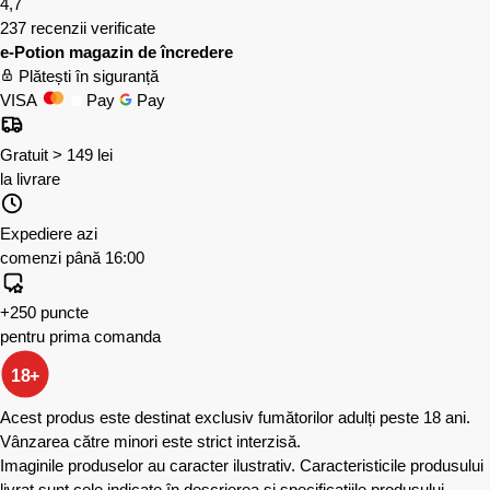
4,7
237 recenzii verificate
e-Potion magazin de încredere
Plătești în siguranță
VISA
Pay
Pay
Gratuit > 149 lei
la livrare
Expediere azi
comenzi până 16:00
+250 puncte
pentru prima comanda
18+
Acest produs este destinat exclusiv fumătorilor adulți peste 18 ani.
Vânzarea către minori este strict interzisă.
Imaginile produselor au caracter ilustrativ. Caracteristicile produsului
livrat sunt cele indicate în descrierea și specificațiile produsului