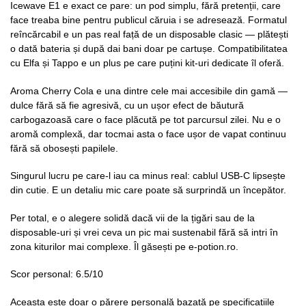
Icewave E1 e exact ce pare: un pod simplu, fără pretenții, care
face treaba bine pentru publicul căruia i se adresează. Formatul
reîncărcabil e un pas real față de un disposable clasic — plătești
o dată bateria și după dai bani doar pe cartușe. Compatibilitatea
cu Elfa și Tappo e un plus pe care puțini kit-uri dedicate îl oferă.
Aroma Cherry Cola e una dintre cele mai accesibile din gamă —
dulce fără să fie agresivă, cu un ușor efect de băutură
carbogazoasă care o face plăcută pe tot parcursul zilei. Nu e o
aromă complexă, dar tocmai asta o face ușor de vapat continuu
fără să obosești papilele.
Singurul lucru pe care-l iau ca minus real: cablul USB-C lipsește
din cutie. E un detaliu mic care poate să surprindă un începător.
Per total, e o alegere solidă dacă vii de la țigări sau de la
disposable-uri și vrei ceva un pic mai sustenabil fără să intri în
zona kiturilor mai complexe. Îl găsești pe e-potion.ro.
Scor personal: 6.5/10
Aceasta este doar o părere personală bazată pe specificațiile