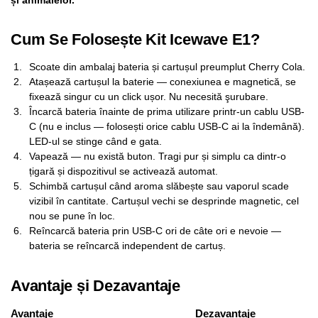
Cum Se Folosește Kit Icewave E1?
Scoate din ambalaj bateria și cartușul preumplut Cherry Cola.
Atașează cartușul la baterie — conexiunea e magnetică, se
fixează singur cu un click ușor. Nu necesită şurubare.
Încarcă bateria înainte de prima utilizare printr-un cablu USB-
C (nu e inclus — folosești orice cablu USB-C ai la îndemână).
LED-ul se stinge când e gata.
Vapează — nu există buton. Tragi pur și simplu ca dintr-o
țigară și dispozitivul se activează automat.
Schimbă cartușul când aroma slăbește sau vaporul scade
vizibil în cantitate. Cartușul vechi se desprinde magnetic, cel
nou se pune în loc.
Reîncarcă bateria prin USB-C ori de câte ori e nevoie —
bateria se reîncarcă independent de cartuș.
Avantaje și Dezavantaje
Avantaje
Dezavantaje