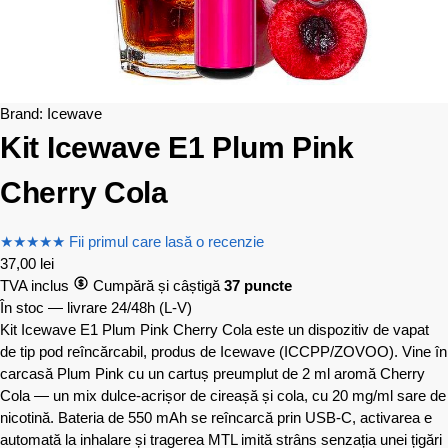
Brand:
Icewave
Kit Icewave E1 Plum Pink
Cherry Cola
★
★
★
★
★
Fii primul care lasă o recenzie
37,00
lei
TVA inclus
Cumpără și câștigă
37 puncte
În stoc — livrare 24/48h
(L-V)
Kit Icewave E1 Plum Pink Cherry Cola este un dispozitiv de vapat
de tip pod reîncărcabil, produs de Icewave (ICCPP/ZOVOO). Vine în
carcasă Plum Pink cu un cartuș preumplut de 2 ml aromă Cherry
Cola — un mix dulce-acrișor de cireașă și cola, cu 20 mg/ml sare de
nicotină. Bateria de 550 mAh se reîncarcă prin USB-C, activarea e
automată la inhalare și tragerea MTL imită strâns senzația unei țigări