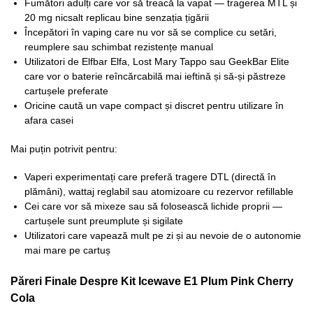
Fumători adulți care vor să treacă la vapat — tragerea MTL și
20 mg nicsalt replicau bine senzația țigării
Începători în vaping care nu vor să se complice cu setări,
reumplere sau schimbat rezistențe manual
Utilizatori de Elfbar Elfa, Lost Mary Tappo sau GeekBar Elite
care vor o baterie reîncărcabilă mai ieftină și să-și păstreze
cartușele preferate
Oricine caută un vape compact și discret pentru utilizare în
afara casei
Mai puțin potrivit pentru:
Vaperi experimentați care preferă tragere DTL (directă în
plămâni), wattaj reglabil sau atomizoare cu rezervor refillable
Cei care vor să mixeze sau să folosească lichide proprii —
cartușele sunt preumplute și sigilate
Utilizatori care vapează mult pe zi și au nevoie de o autonomie
mai mare pe cartuș
Păreri Finale Despre Kit Icewave E1 Plum Pink Cherry
Cola