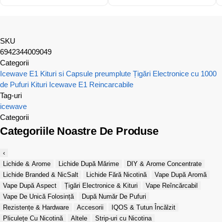
SKU
6942344009049
Categorii
Icewave E1 Kituri si Capsule preumplute
Țigări Electronice cu 1000
de Pufuri
Kituri Icewave E1 Reincarcabile
Tag-uri
icewave
Categorii
Categoriile Noastre De Produse
‹
Lichide & Arome
Lichide După Mărime
DIY & Arome Concentrate
Lichide Branded & NicSalt
Lichide Fără Nicotină
Vape După Aromă
Vape După Aspect
Țigări Electronice & Kituri
Vape Reîncărcabil
Vape De Unică Folosință
După Număr De Pufuri
Rezistențe & Hardware
Accesorii
IQOS & Tutun Încălzit
Pliculețe Cu Nicotină
Altele
Strip-uri cu Nicotina