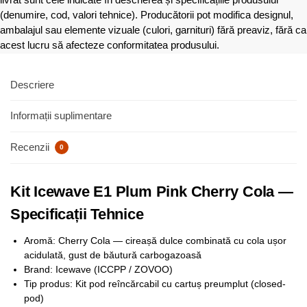
(denumire, cod, valori tehnice). Producătorii pot modifica designul,
ambalajul sau elemente vizuale (culori, garnituri) fără preaviz, fără ca
acest lucru să afecteze conformitatea produsului.
Descriere
Informații suplimentare
Recenzii
0
Kit Icewave E1 Plum Pink Cherry Cola —
Specificații Tehnice
Aromă: Cherry Cola — cireașă dulce combinată cu cola ușor
acidulată, gust de băutură carbogazoasă
Brand: Icewave (ICCPP / ZOVOO)
Tip produs: Kit pod reîncărcabil cu cartuș preumplut (closed-
pod)