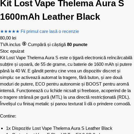
Kit Lost Vape Thelema Aura S
1600mAh Leather Black
★
★
★
★
★
Fii primul care lasă o recenzie
80,00
lei
TVA inclus
Cumpără și câștigă
80 puncte
Stoc epuizat
Kit Lost Vape Thelema Aura S este o țigară electronică reîncărcabilă
subțire și ușoară, de 55 de grame, cu baterie de 1600 mAh și putere
până la 40 W. E gândit pentru cine vrea un dispozitiv discret și
simplu: se activează automat la tragere, fără buton, și are două
moduri de putere, ECO pentru autonomie și BOOST pentru aromă
intensă. Funcționează cu lichide nicsalt și freebase, acoperind de la
o tragere strânsă pe gură (MTL) la una directă restricționată (RDL).
Învelișul cu finisaj metalic și panou texturat îi dă o prindere comodă.
Contine:
1x Dispozitiv Lost Vape Thelema Aura S Leather Black