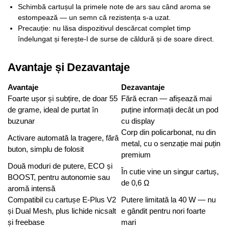
Schimbă cartușul la primele note de ars sau când aroma se
estompează — un semn că rezistența s-a uzat.
Precauție: nu lăsa dispozitivul descărcat complet timp
îndelungat și ferește-l de surse de căldură și de soare direct.
Avantaje și Dezavantaje
Avantaje
Dezavantaje
Foarte ușor și subțire, de doar 55
Fără ecran — afișează mai
de grame, ideal de purtat în
puține informații decât un pod
buzunar
cu display
Corp din policarbonat, nu din
Activare automată la tragere, fără
metal, cu o senzație mai puțin
buton, simplu de folosit
premium
Două moduri de putere, ECO și
În cutie vine un singur cartuș,
BOOST, pentru autonomie sau
de 0,6 Ω
aromă intensă
Compatibil cu cartușe E-Plus V2
Putere limitată la 40 W — nu
și Dual Mesh, plus lichide nicsalt
e gândit pentru nori foarte
și freebase
mari