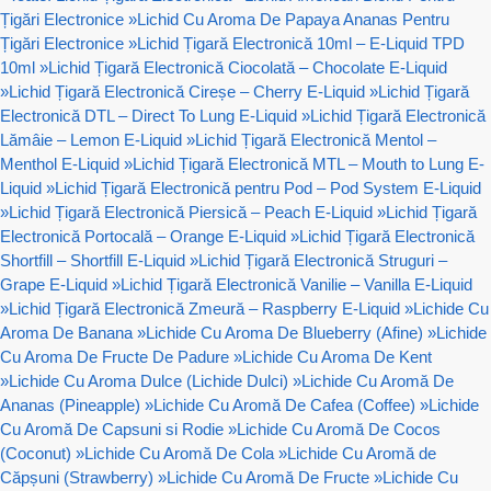
Țigări Electronice
»
Lichid Cu Aroma De Papaya Ananas Pentru
Țigări Electronice
»
Lichid Țigară Electronică 10ml – E-Liquid TPD
10ml
»
Lichid Țigară Electronică Ciocolată – Chocolate E-Liquid
»
Lichid Țigară Electronică Cireșe – Cherry E-Liquid
»
Lichid Țigară
Electronică DTL – Direct To Lung E-Liquid
»
Lichid Țigară Electronică
Lămâie – Lemon E-Liquid
»
Lichid Țigară Electronică Mentol –
Menthol E-Liquid
»
Lichid Țigară Electronică MTL – Mouth to Lung E-
Liquid
»
Lichid Țigară Electronică pentru Pod – Pod System E-Liquid
»
Lichid Țigară Electronică Piersică – Peach E-Liquid
»
Lichid Țigară
Electronică Portocală – Orange E-Liquid
»
Lichid Țigară Electronică
Shortfill – Shortfill E-Liquid
»
Lichid Țigară Electronică Struguri –
Grape E-Liquid
»
Lichid Țigară Electronică Vanilie – Vanilla E-Liquid
»
Lichid Țigară Electronică Zmeură – Raspberry E-Liquid
»
Lichide Cu
Aroma De Banana
»
Lichide Cu Aroma De Blueberry (Afine)
»
Lichide
Cu Aroma De Fructe De Padure
»
Lichide Cu Aroma De Kent
»
Lichide Cu Aroma Dulce (Lichide Dulci)
»
Lichide Cu Aromă De
Ananas (Pineapple)
»
Lichide Cu Aromă De Cafea (Coffee)
»
Lichide
Cu Aromă De Capsuni si Rodie
»
Lichide Cu Aromă De Cocos
(Coconut)
»
Lichide Cu Aromă De Cola
»
Lichide Cu Aromă de
Căpșuni (Strawberry)
»
Lichide Cu Aromă De Fructe
»
Lichide Cu