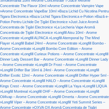
Smokemania 10ml
»
Arome Concentrate T-Juice
»
Arome
Concentrate The Flavor 10ml
»
Arome Concentrate Vampire Vape
»
Arome Concentrate VapeBar 10ml
»
Baza Lichid Cu Nicotina Pentru
Tigara Electronica
»
Baza Lichid Tigara Electronica e-Potion
»
Bază e-
Potion Pentru Lichide De Țigări Electronice
»
Just Juice Aromă
Concentrata de Țigări Electronice
»
La Lechería Vape Aromă
Concentrata de Țigări Electronice
»
Longfill Aisu 10ml - Arome
Concentrate
»
Longfill ALPACA
»
Longfill Atemporal by The Mind
Flayer
»
Longfill Babel 24ml – Arome Concentrate
»
Longfill Bombo -
Arome Concentrate
»
Longfill Bombo Core Edition – Arome
Concentrate
»
Longfill Curieux Potions – Arome Concentrate
»
Longfill
Dinner Lady Dessert Bar – Arome Concentrate
»
Longfill Dinner Lady
– Arome Concentrate
»
Longfill Dr Frost – Arome Concentrate
»
Longfill Drifter Bar 16ml & 24ml - Arome Concentrate
»
Longfill
Drifter Exotic 12ml – Arome Concentrate
»
Longfill Drifter Hyper 5ml -
Arome Concentrate
»
Longfill HALO – Arome Concentrate
»
Longfill
Kings Crest – Arome Concentrate
»
Longfill La Yaya
»
Longfill LIQUA
»
Longfill Montreal
»
Longfill OHF – Arome Concentrate
»
Longfill
Oil4vap – Arome Concentrate
»
Longfill Omerta – Arome Concentrate
»
Longfill Viper – Arome Concentrate
»
Longfill Yeti Summit Series –
Arome Concentrate
»
OXVA OX Aromă Concentrata de Țigări