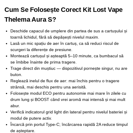
Cum Se Folosește Corect Kit Lost Vape
Thelema Aura S?
Deschide capacul de umplere din partea de sus a cartușului și
toarnă lichidul, fără să depășești nivelul maxim.
Lasă un mic spațiu de aer în cartuș, ca să reduci riscul de
scurgeri la diferențe de presiune.
Montează cartușul și așteaptă 5–10 minute, ca bumbacul să
se îmbibe înainte de prima tragere.
Trage direct din muștiuc — dispozitivul pornește singur, nu are
buton.
Reglează inelul de flux de aer: mai închis pentru o tragere
strânsă, mai deschis pentru una aerisită.
Folosește modul ECO pentru autonomie mai mare în zilele cu
drum lung și BOOST când vrei aromă mai intensă și mai mult
abur.
Verifică indicatorul grid light din lateral pentru nivelul bateriei și
modul de putere activ.
Încarcă prin portul Type-C; încărcarea rapidă 2A reduce timpul
de așteptare.