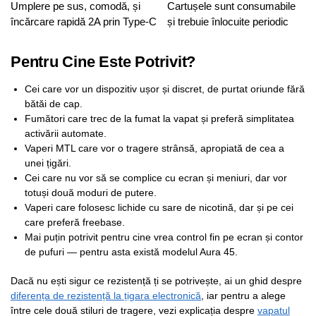
Umplere pe sus, comodă, și
Cartușele sunt consumabile
încărcare rapidă 2A prin Type-C
și trebuie înlocuite periodic
Pentru Cine Este Potrivit?
Cei care vor un dispozitiv ușor și discret, de purtat oriunde fără
bătăi de cap.
Fumători care trec de la fumat la vapat și preferă simplitatea
activării automate.
Vaperi MTL care vor o tragere strânsă, apropiată de cea a
unei țigări.
Cei care nu vor să se complice cu ecran și meniuri, dar vor
totuși două moduri de putere.
Vaperi care folosesc lichide cu sare de nicotină, dar și pe cei
care preferă freebase.
Mai puțin potrivit pentru cine vrea control fin pe ecran și contor
de pufuri — pentru asta există modelul Aura 45.
Dacă nu ești sigur ce rezistență ți se potrivește, ai un ghid despre
diferența de rezistență la țigara electronică
, iar pentru a alege
între cele două stiluri de tragere, vezi explicația despre
vapatul