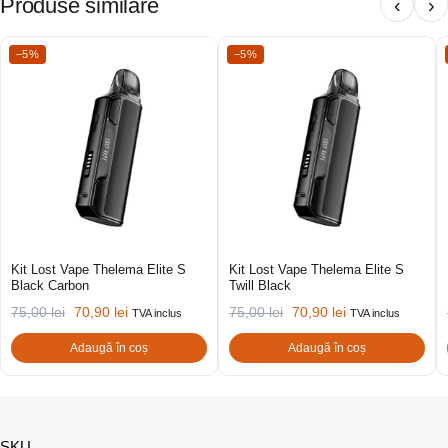
Produse similare
‹
›
−5%
−5%
Kit Lost Vape Thelema Elite S
Kit Lost Vape Thelema Elite S
Black Carbon
Twill Black
75,00
lei
70,90
lei
75,00
lei
70,90
lei
TVA inclus
TVA inclus
Adaugă în coș
Adaugă în coș
SKU