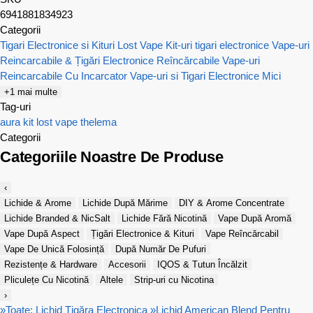
6941881834923
Categorii
Tigari Electronice si Kituri Lost Vape
Kit-uri tigari electronice
Vape-uri
Reincarcabile & Țigări Electronice Reîncărcabile
Vape-uri
Reincarcabile Cu Incarcator
Vape-uri si Tigari Electronice Mici
+1 mai multe
Tag-uri
aura
kit
lost vape
thelema
Categorii
Categoriile Noastre De Produse
‹
Lichide & Arome
Lichide După Mărime
DIY & Arome Concentrate
Lichide Branded & NicSalt
Lichide Fără Nicotină
Vape După Aromă
Vape După Aspect
Țigări Electronice & Kituri
Vape Reîncărcabil
Vape De Unică Folosință
După Număr De Pufuri
Rezistențe & Hardware
Accesorii
IQOS & Tutun Încălzit
Pliculețe Cu Nicotină
Altele
Strip-uri cu Nicotina
›
»
Toate: Lichid Țigăra Electronica
»
Lichid American Blend Pentru