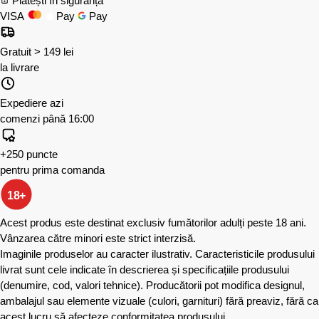
Plătești în siguranță
VISA
Pay
Pay
Gratuit > 149 lei
la livrare
Expediere azi
comenzi până 16:00
+250 puncte
pentru prima comanda
18+
Acest produs este destinat exclusiv fumătorilor adulți peste 18 ani.
Vânzarea către minori este strict interzisă.
Imaginile produselor au caracter ilustrativ. Caracteristicile produsului
livrat sunt cele indicate în descrierea și specificațiile produsului
(denumire, cod, valori tehnice). Producătorii pot modifica designul,
ambalajul sau elemente vizuale (culori, garnituri) fără preaviz, fără ca
acest lucru să afecteze conformitatea produsului.