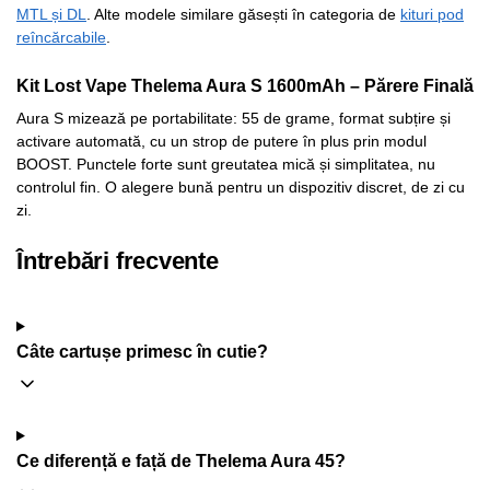
MTL și DL
. Alte modele similare găsești în categoria de
kituri pod
reîncărcabile
.
Kit Lost Vape Thelema Aura S 1600mAh – Părere Finală
Aura S mizează pe portabilitate: 55 de grame, format subțire și
activare automată, cu un strop de putere în plus prin modul
BOOST. Punctele forte sunt greutatea mică și simplitatea, nu
controlul fin. O alegere bună pentru un dispozitiv discret, de zi cu
zi.
Întrebări frecvente
Câte cartușe primesc în cutie?
Ce diferență e față de Thelema Aura 45?