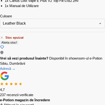
1x Cartus Lost Vape E Plus V2 Top Fill 0.6Ω 2ml
1x Manual de Utilizare
Culoare
Stoc epuizat
Alerta stoc!
Vrei să vezi produsul înainte?
Disponibil în showroom-ul e-Potion
Sibiu, Dumbrăvii
Adresă →
4,7
237 recenzii verificate
e-Potion magazin de încredere