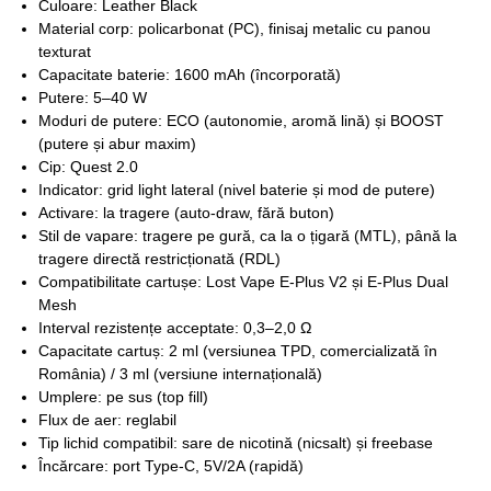
Culoare: Leather Black
Material corp: policarbonat (PC), finisaj metalic cu panou
texturat
Capacitate baterie: 1600 mAh (încorporată)
Putere: 5–40 W
Moduri de putere: ECO (autonomie, aromă lină) și BOOST
(putere și abur maxim)
Cip: Quest 2.0
Indicator: grid light lateral (nivel baterie și mod de putere)
Activare: la tragere (auto-draw, fără buton)
Stil de vapare: tragere pe gură, ca la o țigară (MTL), până la
tragere directă restricționată (RDL)
Compatibilitate cartușe: Lost Vape E-Plus V2 și E-Plus Dual
Mesh
Interval rezistențe acceptate: 0,3–2,0 Ω
Capacitate cartuș: 2 ml (versiunea TPD, comercializată în
România) / 3 ml (versiune internațională)
Umplere: pe sus (top fill)
Flux de aer: reglabil
Tip lichid compatibil: sare de nicotină (nicsalt) și freebase
Încărcare: port Type-C, 5V/2A (rapidă)