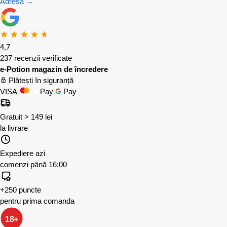
Adresă →
4,7
237 recenzii verificate
e-Potion magazin de încredere
Plătești în siguranță
VISA
Pay
Pay
Gratuit > 149 lei
la livrare
Expediere azi
comenzi până 16:00
+250 puncte
pentru prima comanda
18+