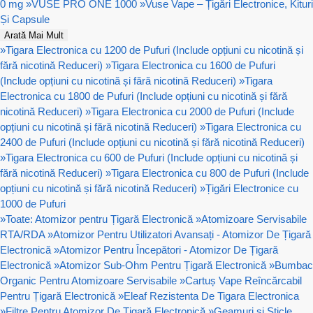
0 mg
»
VUSE PRO ONE 1000
»
Vuse Vape – Țigări Electronice, Kituri
Și Capsule
Arată Mai Mult
»
Tigara Electronica cu 1200 de Pufuri (Include opțiuni cu nicotină și
fără nicotină Reduceri)
»
Tigara Electronica cu 1600 de Pufuri
(Include opțiuni cu nicotină și fără nicotină Reduceri)
»
Tigara
Electronica cu 1800 de Pufuri (Include opțiuni cu nicotină și fără
nicotină Reduceri)
»
Tigara Electronica cu 2000 de Pufuri (Include
opțiuni cu nicotină și fără nicotină Reduceri)
»
Tigara Electronica cu
2400 de Pufuri (Include opțiuni cu nicotină și fără nicotină Reduceri)
»
Tigara Electronica cu 600 de Pufuri (Include opțiuni cu nicotină și
fără nicotină Reduceri)
»
Tigara Electronica cu 800 de Pufuri (Include
opțiuni cu nicotină și fără nicotină Reduceri)
»
Țigări Electronice cu
1000 de Pufuri
»
Toate: Atomizor pentru Țigară Electronică
»
Atomizoare Servisabile
RTA/RDA
»
Atomizor Pentru Utilizatori Avansați - Atomizor De Țigară
Electronică
»
Atomizor Pentru Începători - Atomizor De Țigară
Electronică
»
Atomizor Sub-Ohm Pentru Țigară Electronică
»
Bumbac
Organic Pentru Atomizoare Servisabile
»
Cartuș Vape Reîncărcabil
Pentru Țigară Electronică
»
Eleaf Rezistenta De Tigara Electronica
»
Filtre Pentru Atomizor De Țigară Electronică
»
Geamuri si Sticle