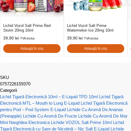
Lichid Vozol Salt Prime Red
Lichid Vozol Salt Prime
Storm 20mg 10ml
Watermelon Ice 20mg 10ml
39,90
lei
39,90
lei
TVA inclus
TVA inclus
Adaugă în coș
Adaugă în coș
SKU
0757226159370
Categorii
Lichid Țigară Electronică 10ml – E-Liquid TPD 10ml
Lichid Țigară
Electronică MTL – Mouth to Lung E-Liquid
Lichid Țigară Electronică
pentru Pod – Pod System E-Liquid
Lichide Cu Aromă De Ananas
(Pineapple)
Lichide Cu Aromă De Fructe
Lichide Cu Aromă De Mar
Mini Narghilea Electronica
Lichide VOZOL Salt Prime 10ml
Lichid
Țigară Electronică cu Sare de Nicotină – Nic Salt E-Liquid
Lichide