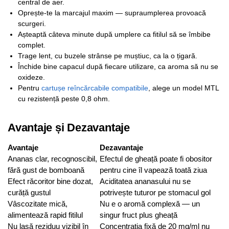
central de aer.
Oprește-te la marcajul maxim — supraumplerea provoacă
scurgeri.
Așteaptă câteva minute după umplere ca fitilul să se îmbibe
complet.
Trage lent, cu buzele strânse pe muștiuc, ca la o țigară.
Închide bine capacul după fiecare utilizare, ca aroma să nu se
oxideze.
Pentru
cartușe reîncărcabile compatibile
, alege un model MTL
cu rezistență peste 0,8 ohm.
Avantaje și Dezavantaje
Avantaje
Dezavantaje
Ananas clar, recognoscibil,
Efectul de gheață poate fi obositor
fără gust de bomboană
pentru cine îl vapează toată ziua
Efect răcoritor bine dozat,
Aciditatea ananasului nu se
curăță gustul
potrivește tuturor pe stomacul gol
Vâscozitate mică,
Nu e o aromă complexă — un
alimentează rapid fitilul
singur fruct plus gheață
Nu lasă reziduu vizibil în
Concentrația fixă de 20 mg/ml nu