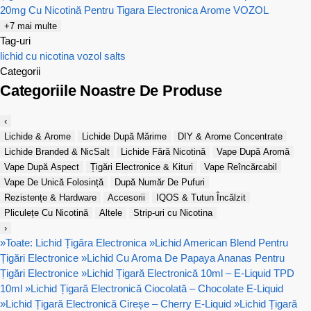
20mg Cu Nicotină Pentru Tigara Electronica
Arome VOZOL
+7 mai multe
Tag-uri
lichid cu nicotina
vozol salts
Categorii
Categoriile Noastre De Produse
‹
Lichide & Arome
Lichide După Mărime
DIY & Arome Concentrate
Lichide Branded & NicSalt
Lichide Fără Nicotină
Vape După Aromă
Vape După Aspect
Țigări Electronice & Kituri
Vape Reîncărcabil
Vape De Unică Folosință
După Număr De Pufuri
Rezistențe & Hardware
Accesorii
IQOS & Tutun Încălzit
Pliculețe Cu Nicotină
Altele
Strip-uri cu Nicotina
›
»
Toate: Lichid Țigăra Electronica
»
Lichid American Blend Pentru
Țigări Electronice
»
Lichid Cu Aroma De Papaya Ananas Pentru
Țigări Electronice
»
Lichid Țigară Electronică 10ml – E-Liquid TPD
10ml
»
Lichid Țigară Electronică Ciocolată – Chocolate E-Liquid
»
Lichid Țigară Electronică Cireșe – Cherry E-Liquid
»
Lichid Țigară