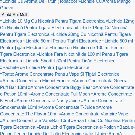
»
Lichide Cu Aromă De Tutun (Tobacco)
»
Lichide Cu Aromă Mango
Guava
Arată Mai Mult
»
Lichide 10 Mg Cu Nicotină Pentru Tigara Electronica
»
Lichide 12mg
Cu Nicotină Pentru Tigara Electronica
»
Lichide 18mg Cu Nicotină
Pentru Tigara Electronica
»
Lichide 20mg Cu Nicotină Pentru Tigara
Electronica
»
Lichide 50 ml Pentru Țigări Electronice
»
Lichide 500 ml
Pentru Țigări Electronice
»
Lichide cu Nicotină de 100 ml Pentru
Tigara Electronica
»
Lichide Fara Nicotină de 100 ml Pentru Tigara
Electronica
»
Lichide Shortfill 30ml Pentru Țigări Electronice
»
Pachete de Lichide Pentru Țigări Electronice
»
Toate: Arome Concentrate Pentru Vape Și Țigări Electronice
»
Aroma Concentrata Eliquid France
»
Aroma Concentrata Guerra
Puff Bar 10ml
»
Arome Concentrate Biggy Bear
»
Arome Concentrate
e-Potion 10ml
»
Arome Concentrate Full Moon
»
Arome Concentrate
K-Fuel
»
Arome Concentrate Nasty Juice
»
Arome Concentrate
Smokemania 10ml
»
Arome Concentrate T-Juice
»
Arome
Concentrate The Flavor 10ml
»
Arome Concentrate Vampire Vape
»
Arome Concentrate VapeBar 10ml
»
Baza Lichid Cu Nicotina Pentru
Tigara Electronica
»
Baza Lichid Tigara Electronica e-Potion
»
Bază e-
Potion Pentru Lichide De Țigări Electronice
»
Just Juice Aromă