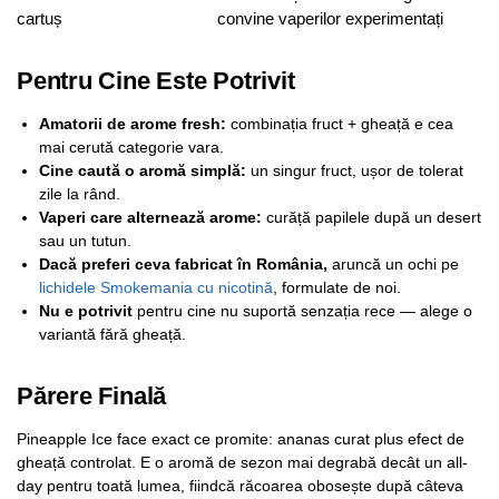
cartuș
convine vaperilor experimentați
Pentru Cine Este Potrivit
Amatorii de arome fresh:
combinația fruct + gheață e cea
mai cerută categorie vara.
Cine caută o aromă simplă:
un singur fruct, ușor de tolerat
zile la rând.
Vaperi care alternează arome:
curăță papilele după un desert
sau un tutun.
Dacă preferi ceva fabricat în România,
aruncă un ochi pe
lichidele Smokemania cu nicotină
, formulate de noi.
Nu e potrivit
pentru cine nu suportă senzația rece — alege o
variantă fără gheață.
Părere Finală
Pineapple Ice face exact ce promite: ananas curat plus efect de
gheață controlat. E o aromă de sezon mai degrabă decât un all-
day pentru toată lumea, fiindcă răcoarea obosește după câteva