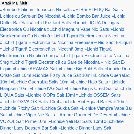
Arată Mai Mult
»
Bombo Platinum Tobaccos Nicsalts
»
ElfBar ELFLIQ Bar Salts
Lichide cu Sare-uri De Nicotină
»
Lichid Bombo Bar Juice
»
Lichid
Drifter Bar Salt
»
Lichid Kustard Salts
»
Lichid LIQUA De Tigara
Electronica Cu Nicotină
»
Lichid Magnum Vape Nic Salts
»
Lichid
Smokemania Cu Nicotină
»
Lichid Tigara Electronica cu Nicotina
»
Lichid Țigară Electronică cu Nicotina Freebase – Nic Shot E-Liquid
»
Lichid Țigară Electronică cu Nicotină 3mg
»
Lichid Țigară
Electronică cu Nicotină 6mg
»
Lichid Țigară Electronică cu Nicotină
9mg
»
Lichid Țigară Electronică cu Sare de Nicotină – Nic Salt E-
Liquid
»
Lichide ARAMAX Salt
»
Lichide Big Bold Salts
»
Lichide Don
Cristo Salt 10ml
»
Lichide Fizzy Juice Salt 10ml
»
Lichide GuerraLiq
10ml
»
Lichide GuerraLiq Salts 10ml
»
Lichide Halo Salts
»
Lichide
Hangsen 10ml
»
Lichide IVG Salt
»
Lichide Kings Crest Salt
»
Lichide
LIQUA Salts
»
Lichide OOPs Salt 10ml
»
Lichide OSSEM Salts
»
Lichide OXVA OX Salts 10ml
»
Lichide Riot Squad Bar Salt 10ml
»
Lichide Ritchy Salt
»
Lichide Sukka Salt
»
Lichide Vampire Vape Bar
Salt
»
Lichide Viper Nic Salts – Arome Gourmet De Desert
»
Lichide
VOZOL Salt Prime 10ml
»
Lichide Yeti Bar Salts 10ml
»
Lichidele
Dinner Lady Dessert Bar Salt
»
Lichidele Dinner Lady Salt