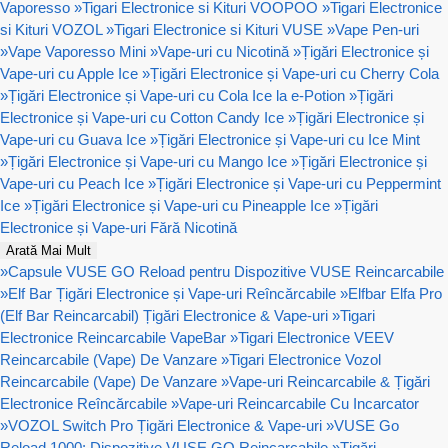
Vaporesso
»
Tigari Electronice si Kituri VOOPOO
»
Tigari Electronice
si Kituri VOZOL
»
Tigari Electronice si Kituri VUSE
»
Vape Pen-uri
»
Vape Vaporesso Mini
»
Vape-uri cu Nicotină
»
Țigări Electronice și
Vape-uri cu Apple Ice
»
Țigări Electronice și Vape-uri cu Cherry Cola
»
Țigări Electronice și Vape-uri cu Cola Ice la e-Potion
»
Țigări
Electronice și Vape-uri cu Cotton Candy Ice
»
Țigări Electronice și
Vape-uri cu Guava Ice
»
Țigări Electronice și Vape-uri cu Ice Mint
»
Țigări Electronice și Vape-uri cu Mango Ice
»
Țigări Electronice și
Vape-uri cu Peach Ice
»
Țigări Electronice și Vape-uri cu Peppermint
Ice
»
Țigări Electronice și Vape-uri cu Pineapple Ice
»
Țigări
Electronice și Vape-uri Fără Nicotină
Arată Mai Mult
»
Capsule VUSE GO Reload pentru Dispozitive VUSE Reincarcabile
»
Elf Bar Țigări Electronice și Vape-uri Reîncărcabile
»
Elfbar Elfa Pro
(Elf Bar Reincarcabil) Țigări Electronice & Vape-uri
»
Tigari
Electronice Reincarcabile VapeBar
»
Tigari Electronice VEEV
Reincarcabile (Vape) De Vanzare
»
Tigari Electronice Vozol
Reincarcabile (Vape) De Vanzare
»
Vape-uri Reincarcabile & Țigări
Electronice Reîncărcabile
»
Vape-uri Reincarcabile Cu Incarcator
»
VOZOL Switch Pro Țigări Electronice & Vape-uri
»
VUSE Go
Reload 1000: Dispozitive VUSE GO Reincarcabile
»
Țigări