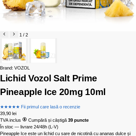
1 / 2
Brand:
VOZOL
Lichid Vozol Salt Prime
Pineapple Ice 20mg 10ml
★
★
★
★
★
Fii primul care lasă o recenzie
39,90
lei
TVA inclus
Cumpără și câștigă
39 puncte
În stoc — livrare 24/48h
(L-V)
Pineapple Ice este un lichid cu sare de nicotină cu ananas dulce și