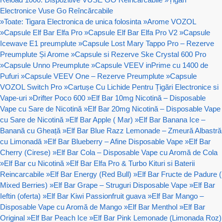
Electronice Vuse Go Reîncărcabile
»
Toate: Tigara Electronica de unica folosinta
»
Arome VOZOL
»
Capsule Elf Bar Elfa Pro
»
Capsule Elf Bar Elfa Pro V2
»
Capsule
Icewave E1 preumplute
»
Capsule Lost Mary Tappo Pro – Rezerve
Preumplute Și Arome
»
Capsule si Rezerve Ske Crystal 600 Pro
»
Capsule Unno Preumplute
»
Capsule VEEV inPrime cu 1400 de
Pufuri
»
Capsule VEEV One – Rezerve Preumplute
»
Capsule
VOZOL Switch Pro
»
Cartușe Cu Lichide Pentru Țigări Electronice si
Vape-uri
»
Drifter Poco 600
»
Elf Bar 10mg Nicotină – Disposable
Vape cu Sare de Nicotină
»
Elf Bar 20mg Nicotină – Disposable Vape
cu Sare de Nicotină
»
Elf Bar Apple ( Mar)
»
Elf Bar Banana Ice –
Banană cu Gheață
»
Elf Bar Blue Razz Lemonade – Zmeură Albastră
cu Limonadă
»
Elf Bar Blueberry – Afine Disposable Vape
»
Elf Bar
Cherry (Cirese)
»
Elf Bar Cola – Disposable Vape cu Aromă de Cola
»
Elf Bar cu Nicotină
»
Elf Bar Elfa Pro & Turbo Kituri si Baterii
Reincarcabile
»
Elf Bar Energy (Red Bull)
»
Elf Bar Fructe de Padure (
Mixed Berries)
»
Elf Bar Grape – Struguri Disposable Vape
»
Elf Bar
Ieftin (oferta)
»
Elf Bar Kiwi Passionfruit guava
»
Elf Bar Mango –
Disposable Vape cu Aromă de Mango
»
Elf Bar Menthol
»
Elf Bar
Original
»
Elf Bar Peach Ice
»
Elf Bar Pink Lemonade (Limonada Roz)