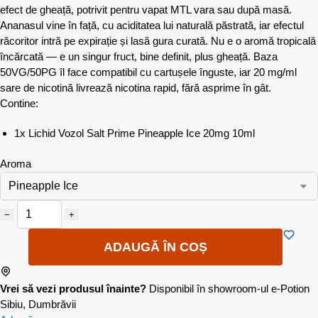
efect de gheață, potrivit pentru vapat MTL vara sau după masă.
Ananasul vine în față, cu aciditatea lui naturală păstrată, iar efectul
răcoritor intră pe expirație și lasă gura curată. Nu e o aromă tropicală
încărcată — e un singur fruct, bine definit, plus gheață. Baza
50VG/50PG îl face compatibil cu cartușele înguste, iar 20 mg/ml
sare de nicotină livrează nicotina rapid, fără asprime în gât.
Contine:
1x Lichid Vozol Salt Prime Pineapple Ice 20mg 10ml
Aroma
−
+
ADAUGĂ ÎN COȘ
Vrei să vezi produsul înainte?
Disponibil în showroom-ul e-Potion
Sibiu, Dumbrăvii