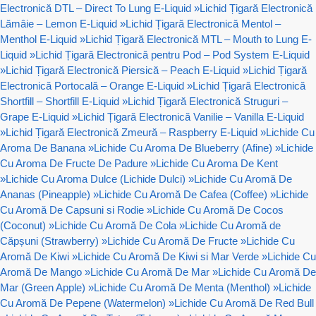
Electronică DTL – Direct To Lung E-Liquid
»
Lichid Țigară Electronică
Lămâie – Lemon E-Liquid
»
Lichid Țigară Electronică Mentol –
Menthol E-Liquid
»
Lichid Țigară Electronică MTL – Mouth to Lung E-
Liquid
»
Lichid Țigară Electronică pentru Pod – Pod System E-Liquid
»
Lichid Țigară Electronică Piersică – Peach E-Liquid
»
Lichid Țigară
Electronică Portocală – Orange E-Liquid
»
Lichid Țigară Electronică
Shortfill – Shortfill E-Liquid
»
Lichid Țigară Electronică Struguri –
Grape E-Liquid
»
Lichid Țigară Electronică Vanilie – Vanilla E-Liquid
»
Lichid Țigară Electronică Zmeură – Raspberry E-Liquid
»
Lichide Cu
Aroma De Banana
»
Lichide Cu Aroma De Blueberry (Afine)
»
Lichide
Cu Aroma De Fructe De Padure
»
Lichide Cu Aroma De Kent
»
Lichide Cu Aroma Dulce (Lichide Dulci)
»
Lichide Cu Aromă De
Ananas (Pineapple)
»
Lichide Cu Aromă De Cafea (Coffee)
»
Lichide
Cu Aromă De Capsuni si Rodie
»
Lichide Cu Aromă De Cocos
(Coconut)
»
Lichide Cu Aromă De Cola
»
Lichide Cu Aromă de
Căpșuni (Strawberry)
»
Lichide Cu Aromă De Fructe
»
Lichide Cu
Aromă De Kiwi
»
Lichide Cu Aromă De Kiwi si Mar Verde
»
Lichide Cu
Aromă De Mango
»
Lichide Cu Aromă De Mar
»
Lichide Cu Aromă De
Mar (Green Apple)
»
Lichide Cu Aromă De Menta (Menthol)
»
Lichide
Cu Aromă De Pepene (Watermelon)
»
Lichide Cu Aromă De Red Bull