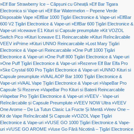
»
Elf Bar Strawberry Ice – Căpșuni cu Gheață
»
Elf Bar Tigara
Electronica si Vape-uri
»
Elf Bar Watermelon – Pepene Verde
Disposable Vape
»
ElfBar 1000 Țigări Electronice & Vape-uri
»
ElfBar
600 V2 Țigări Electronice & Vape-uri
»
ElfBar 600 Țigări Electronice &
Vape-uri
»
Icewave E1 Kituri si Capsule preumplute
»
Kit VOZOL
Switch Pico
»
Kituri Icewave E1 Reincarcabile
»
Kituri Reîncărcabile
VEEV inPrime
»
Kituri UNNO Reincarcabile
»
Lost Mary Țigări
Electronice & Vape-uri Reincarcabile
»
One Puff 1000 Țigări
Electronice & Vape-uri
»
One Puff 800 Țigări Electronice & Vape-uri
»
One Puff Țigări Electronice & Vape-uri
»
Rezerve Elf Bar Elfa Pro
»
Ske Crystal 600 Pro Țigări Electronice & Vape-uri
»
UNNO Kituri si
Capsule preumplute
»
VAAL AOP Bar 1000 Țigări Electronice &
Vape-uri
»
VAAL Vape Țigări Electronice & Vape-uri
»
VapeBar Pro
Capsule Si Rezerve
»
VapeBar Pro Kituri si Baterii Reincarcabile
»
Vapebar Pro Țigări Electronice & Vape-uri
»
VEEV - Vape-uri
Reîncărcabile și Capsule Preumplute
»
VEEV NOW Ultra
»
VEEV
One Arome – De La Tutun Clasic La Fructe Și Mentă
»
Veev One –
Kit de Vape Reîncărcabil Și Capsule
»
VOZOL Vape Țigări
Electronice & Vape-uri
»
VUSE GO 1000 Țigări Electronice & Vape-
uri
»
VUSE GO AROME
»
Vuse Go Fără Nicotină – Țigări Electronice