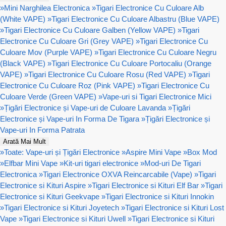
»
Mini Narghilea Electronica
»
Tigari Electronice Cu Culoare Alb
(White VAPE)
»
Tigari Electronice Cu Culoare Albastru (Blue VAPE)
»
Tigari Electronice Cu Culoare Galben (Yellow VAPE)
»
Tigari
Electronice Cu Culoare Gri (Grey VAPE)
»
Tigari Electronice Cu
Culoare Mov (Purple VAPE)
»
Tigari Electronice Cu Culoare Negru
(Black VAPE)
»
Tigari Electronice Cu Culoare Portocaliu (Orange
VAPE)
»
Tigari Electronice Cu Culoare Rosu (Red VAPE)
»
Tigari
Electronice Cu Culoare Roz (Pink VAPE)
»
Tigari Electronice Cu
Culoare Verde (Green VAPE)
»
Vape-uri si Tigari Electronice Mici
»
Țigări Electronice și Vape-uri de Culoare Lavanda
»
Țigări
Electronice și Vape-uri In Forma De Tigara
»
Țigări Electronice și
Vape-uri In Forma Patrata
Arată Mai Mult
»
Toate: Vape-uri și Țigări Electronice
»
Aspire Mini Vape
»
Box Mod
»
Elfbar Mini Vape
»
Kit-uri tigari electronice
»
Mod-uri De Tigari
Electronica
»
Tigari Electronice OXVA Reincarcabile (Vape)
»
Tigari
Electronice si Kituri Aspire
»
Tigari Electronice si Kituri Elf Bar
»
Tigari
Electronice si Kituri Geekvape
»
Tigari Electronice si Kituri Innokin
»
Tigari Electronice si Kituri Joyetech
»
Tigari Electronice si Kituri Lost
Vape
»
Tigari Electronice si Kituri Uwell
»
Tigari Electronice si Kituri