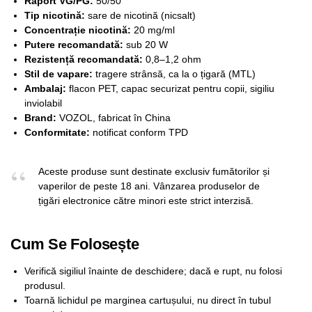
Raport VG/PG:
50/50
Tip nicotină:
sare de nicotină (nicsalt)
Concentrație nicotină:
20 mg/ml
Putere recomandată:
sub 20 W
Rezistență recomandată:
0,8–1,2 ohm
Stil de vapare:
tragere strânsă, ca la o țigară (MTL)
Ambalaj:
flacon PET, capac securizat pentru copii, sigiliu
inviolabil
Brand:
VOZOL, fabricat în China
Conformitate:
notificat conform TPD
Aceste produse sunt destinate exclusiv fumătorilor și
vaperilor de peste 18 ani. Vânzarea produselor de
țigări electronice către minori este strict interzisă.
Cum Se Folosește
Verifică sigiliul înainte de deschidere; dacă e rupt, nu folosi
produsul.
Toarnă lichidul pe marginea cartușului, nu direct în tubul