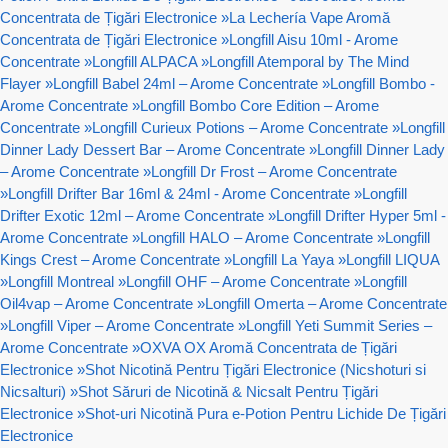
Concentrata de Țigări Electronice
»
La Lechería Vape Aromă
Concentrata de Țigări Electronice
»
Longfill Aisu 10ml - Arome
Concentrate
»
Longfill ALPACA
»
Longfill Atemporal by The Mind
Flayer
»
Longfill Babel 24ml – Arome Concentrate
»
Longfill Bombo -
Arome Concentrate
»
Longfill Bombo Core Edition – Arome
Concentrate
»
Longfill Curieux Potions – Arome Concentrate
»
Longfill
Dinner Lady Dessert Bar – Arome Concentrate
»
Longfill Dinner Lady
– Arome Concentrate
»
Longfill Dr Frost – Arome Concentrate
»
Longfill Drifter Bar 16ml & 24ml - Arome Concentrate
»
Longfill
Drifter Exotic 12ml – Arome Concentrate
»
Longfill Drifter Hyper 5ml -
Arome Concentrate
»
Longfill HALO – Arome Concentrate
»
Longfill
Kings Crest – Arome Concentrate
»
Longfill La Yaya
»
Longfill LIQUA
»
Longfill Montreal
»
Longfill OHF – Arome Concentrate
»
Longfill
Oil4vap – Arome Concentrate
»
Longfill Omerta – Arome Concentrate
»
Longfill Viper – Arome Concentrate
»
Longfill Yeti Summit Series –
Arome Concentrate
»
OXVA OX Aromă Concentrata de Țigări
Electronice
»
Shot Nicotină Pentru Țigări Electronice (Nicshoturi si
Nicsalturi)
»
Shot Săruri de Nicotină & Nicsalt Pentru Țigări
Electronice
»
Shot-uri Nicotină Pura e-Potion Pentru Lichide De Țigări
Electronice