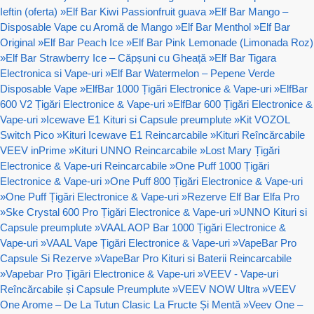
Ieftin (oferta)
»
Elf Bar Kiwi Passionfruit guava
»
Elf Bar Mango –
Disposable Vape cu Aromă de Mango
»
Elf Bar Menthol
»
Elf Bar
Original
»
Elf Bar Peach Ice
»
Elf Bar Pink Lemonade (Limonada Roz)
»
Elf Bar Strawberry Ice – Căpșuni cu Gheață
»
Elf Bar Tigara
Electronica si Vape-uri
»
Elf Bar Watermelon – Pepene Verde
Disposable Vape
»
ElfBar 1000 Țigări Electronice & Vape-uri
»
ElfBar
600 V2 Țigări Electronice & Vape-uri
»
ElfBar 600 Țigări Electronice &
Vape-uri
»
Icewave E1 Kituri si Capsule preumplute
»
Kit VOZOL
Switch Pico
»
Kituri Icewave E1 Reincarcabile
»
Kituri Reîncărcabile
VEEV inPrime
»
Kituri UNNO Reincarcabile
»
Lost Mary Țigări
Electronice & Vape-uri Reincarcabile
»
One Puff 1000 Țigări
Electronice & Vape-uri
»
One Puff 800 Țigări Electronice & Vape-uri
»
One Puff Țigări Electronice & Vape-uri
»
Rezerve Elf Bar Elfa Pro
»
Ske Crystal 600 Pro Țigări Electronice & Vape-uri
»
UNNO Kituri si
Capsule preumplute
»
VAAL AOP Bar 1000 Țigări Electronice &
Vape-uri
»
VAAL Vape Țigări Electronice & Vape-uri
»
VapeBar Pro
Capsule Si Rezerve
»
VapeBar Pro Kituri si Baterii Reincarcabile
»
Vapebar Pro Țigări Electronice & Vape-uri
»
VEEV - Vape-uri
Reîncărcabile și Capsule Preumplute
»
VEEV NOW Ultra
»
VEEV
One Arome – De La Tutun Clasic La Fructe Și Mentă
»
Veev One –