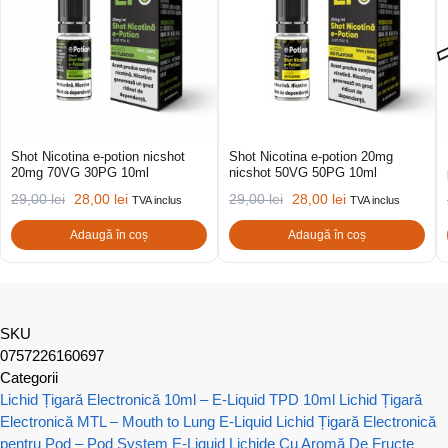
Shot Nicotina e-potion nicshot
Shot Nicotina e-potion 20mg
20mg 70VG 30PG 10ml
nicshot 50VG 50PG 10ml
29,00
lei
28,00
lei
29,00
lei
28,00
lei
TVA inclus
TVA inclus
Adaugă în coș
Adaugă în coș
SKU
0757226160697
Categorii
Lichid Țigară Electronică 10ml – E-Liquid TPD 10ml
Lichid Țigară
Electronică MTL – Mouth to Lung E-Liquid
Lichid Țigară Electronică
pentru Pod – Pod System E-Liquid
Lichide Cu Aromă De Fructe