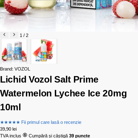
1 / 2
Brand:
VOZOL
Lichid Vozol Salt Prime
Watermelon Lychee Ice 20mg
10ml
★
★
★
★
★
Fii primul care lasă o recenzie
39,90
lei
TVA inclus
Cumpără și câștigă
39 puncte