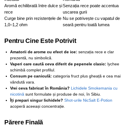
Aromă echilibrată între dulce și
Senzația rece poate accentua
rece
uscarea gurii
Curge bine prin rezistențele de
Nu se potrivește cu vapatul de
1,0–1,2 ohm
seară pentru toată lumea
Pentru Cine Este Potrivit
Amatorii de arome cu efect de ice:
senzația rece e clar
prezentă, nu simbolică.
Vaperi care caută ceva diferit de pepenele clasic:
lychee
schimbă complet profilul.
Consum pe caniculă:
categoria fruct plus gheață e cea mai
vândută vara.
Vrei ceva fabricat în România?
Lichidele Smokemania cu
nicotină
sunt formulate și produse de noi, în Sibiu.
Îți prepari singur lichidele?
Shot-urile NicSalt E-Potion
acoperă aceeași concentrație.
Părere Finală