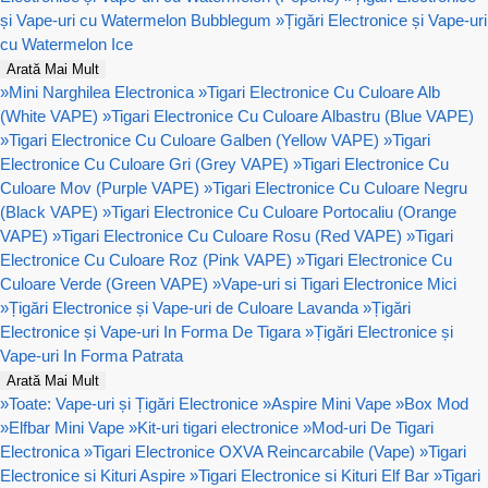
și Vape-uri cu Watermelon Bubblegum
»
Țigări Electronice și Vape-uri
cu Watermelon Ice
Arată Mai Mult
»
Mini Narghilea Electronica
»
Tigari Electronice Cu Culoare Alb
(White VAPE)
»
Tigari Electronice Cu Culoare Albastru (Blue VAPE)
»
Tigari Electronice Cu Culoare Galben (Yellow VAPE)
»
Tigari
Electronice Cu Culoare Gri (Grey VAPE)
»
Tigari Electronice Cu
Culoare Mov (Purple VAPE)
»
Tigari Electronice Cu Culoare Negru
(Black VAPE)
»
Tigari Electronice Cu Culoare Portocaliu (Orange
VAPE)
»
Tigari Electronice Cu Culoare Rosu (Red VAPE)
»
Tigari
Electronice Cu Culoare Roz (Pink VAPE)
»
Tigari Electronice Cu
Culoare Verde (Green VAPE)
»
Vape-uri si Tigari Electronice Mici
»
Țigări Electronice și Vape-uri de Culoare Lavanda
»
Țigări
Electronice și Vape-uri In Forma De Tigara
»
Țigări Electronice și
Vape-uri In Forma Patrata
Arată Mai Mult
»
Toate: Vape-uri și Țigări Electronice
»
Aspire Mini Vape
»
Box Mod
»
Elfbar Mini Vape
»
Kit-uri tigari electronice
»
Mod-uri De Tigari
Electronica
»
Tigari Electronice OXVA Reincarcabile (Vape)
»
Tigari
Electronice si Kituri Aspire
»
Tigari Electronice si Kituri Elf Bar
»
Tigari