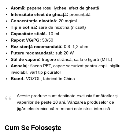
Aromă:
pepene roșu, lychee, efect de gheață
Intensitate efect de gheață:
pronunțată
Concentrație nicotină:
20 mg/ml
Tip nicotină:
sare de nicotină (nicsalt)
Capacitate sticlă:
10 ml
Raport VG/PG:
50/50
Rezistență recomandată:
0,8–1,2 ohm
Putere recomandată:
sub 20 W
Stil de vapare:
tragere strânsă, ca la o țigară (MTL)
Ambalaj:
flacon PET, capac securizat pentru copii, sigiliu
inviolabil, vârf tip picurător
Brand:
VOZOL, fabricat în China
Aceste produse sunt destinate exclusiv fumătorilor și
vaperilor de peste 18 ani. Vânzarea produselor de
țigări electronice către minori este strict interzisă.
Cum Se Folosește