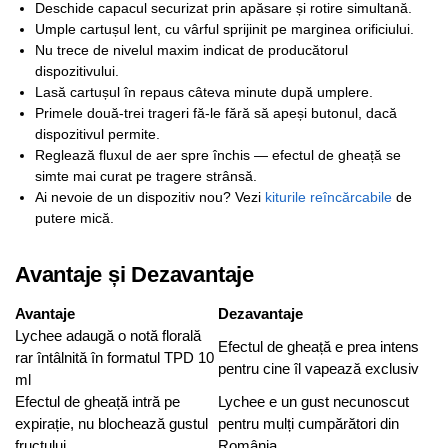
Deschide capacul securizat prin apăsare și rotire simultană.
Umple cartușul lent, cu vârful sprijinit pe marginea orificiului.
Nu trece de nivelul maxim indicat de producătorul
dispozitivului.
Lasă cartușul în repaus câteva minute după umplere.
Primele două-trei trageri fă-le fără să apeși butonul, dacă
dispozitivul permite.
Reglează fluxul de aer spre închis — efectul de gheață se
simte mai curat pe tragere strânsă.
Ai nevoie de un dispozitiv nou? Vezi
kiturile reîncărcabile
de
putere mică.
Avantaje și Dezavantaje
Avantaje
Dezavantaje
Lychee adaugă o notă florală
Efectul de gheață e prea intens
rar întâlnită în formatul TPD 10
pentru cine îl vapează exclusiv
ml
Efectul de gheață intră pe
Lychee e un gust necunoscut
expirație, nu blochează gustul
pentru mulți cumpărători din
fructului
România