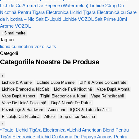
Lichide Cu Aromă De Pepene (Watermelon)
Lichide 20mg Cu
Nicotină Pentru Tigara Electronica
Lichid Țigară Electronică cu Sare
de Nicotină – Nic Salt E-Liquid
Lichide VOZOL Salt Prime 10ml
Arome VOZOL
+5 mai multe
Tag-uri
lichid cu nicotina
vozol salts
Categorii
Categoriile Noastre De Produse
‹
Lichide & Arome
Lichide După Mărime
DIY & Arome Concentrate
Lichide Branded & NicSalt
Lichide Fără Nicotină
Vape După Aromă
Vape După Aspect
Țigări Electronice & Kituri
Vape Reîncărcabil
Vape De Unică Folosință
După Număr De Pufuri
Rezistențe & Hardware
Accesorii
IQOS & Tutun Încălzit
Pliculețe Cu Nicotină
Altele
Strip-uri cu Nicotina
›
»
Toate: Lichid Țigăra Electronica
»
Lichid American Blend Pentru
Țigări Electronice
»
Lichid Cu Aroma De Papaya Ananas Pentru