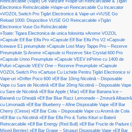
Reincarcabile (Vape) De Vanzare
»
Vape-uri Reincarcabile & Țigări
Electronice Reîncărcabile
»
Vape-uri Reincarcabile Cu Incarcator
»
VOZOL Switch Pro Țigări Electronice & Vape-uri
»
VUSE Go
Reload 1000: Dispozitive VUSE GO Reincarcabile
»
Țigări
Electronice Vuse Go Reîncărcabile
»
Toate: Tigara Electronica de unica folosinta
»
Arome VOZOL
»
Capsule Elf Bar Elfa Pro
»
Capsule Elf Bar Elfa Pro V2
»
Capsule
Icewave E1 preumplute
»
Capsule Lost Mary Tappo Pro – Rezerve
Preumplute Și Arome
»
Capsule si Rezerve Ske Crystal 600 Pro
»
Capsule Unno Preumplute
»
Capsule VEEV inPrime cu 1400 de
Pufuri
»
Capsule VEEV One – Rezerve Preumplute
»
Capsule
VOZOL Switch Pro
»
Cartușe Cu Lichide Pentru Țigări Electronice si
Vape-uri
»
Drifter Poco 600
»
Elf Bar 10mg Nicotină – Disposable
Vape cu Sare de Nicotină
»
Elf Bar 20mg Nicotină – Disposable Vape
cu Sare de Nicotină
»
Elf Bar Apple ( Mar)
»
Elf Bar Banana Ice –
Banană cu Gheață
»
Elf Bar Blue Razz Lemonade – Zmeură Albastră
cu Limonadă
»
Elf Bar Blueberry – Afine Disposable Vape
»
Elf Bar
Cherry (Cirese)
»
Elf Bar Cola – Disposable Vape cu Aromă de Cola
»
Elf Bar cu Nicotină
»
Elf Bar Elfa Pro & Turbo Kituri si Baterii
Reincarcabile
»
Elf Bar Energy (Red Bull)
»
Elf Bar Fructe de Padure (
Mixed Berries)
»
Elf Bar Grape – Struguri Disposable Vape
»
Elf Bar