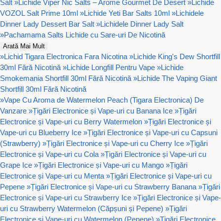
Salt
»
Lichide Viper Nic Salts – Arome Gourmet De Desert
»
Lichide
VOZOL Salt Prime 10ml
»
Lichide Yeti Bar Salts 10ml
»
Lichidele
Dinner Lady Dessert Bar Salt
»
Lichidele Dinner Lady Salt
»
Pachamama Salts Lichide cu Sare-uri De Nicotină
Arată Mai Mult
»
Lichid Tigara Electronica Fara Nicotina
»
Lichide King's Dew Shortfill
30ml Fără Nicotină
»
Lichide Longfill Pentru Vape
»
Lichide
Smokemania Shortfill 30ml Fără Nicotină
»
Lichide The Vaping Giant
Shortfill 30ml Fără Nicotină
»
Vape Cu Aroma de Watermelon Peach (Tigara Electronica) De
Vanzare
»
Țigări Electronice și Vape-uri cu Banana Ice
»
Țigări
Electronice și Vape-uri cu Berry Watermelon
»
Țigări Electronice și
Vape-uri cu Blueberry Ice
»
Țigări Electronice și Vape-uri cu Capsuni
(Strawberry)
»
Țigări Electronice și Vape-uri cu Cherry Ice
»
Țigări
Electronice și Vape-uri cu Cola
»
Țigări Electronice și Vape-uri cu
Grape Ice
»
Țigări Electronice și Vape-uri cu Mango
»
Țigări
Electronice și Vape-uri cu Menta
»
Țigări Electronice și Vape-uri cu
Pepene
»
Țigări Electronice și Vape-uri cu Strawberry Banana
»
Țigări
Electronice și Vape-uri cu Strawberry Ice
»
Țigări Electronice și Vape-
uri cu Strawberry Watermelon (Căpșuni și Pepene)
»
Țigări
Electronice și Vape-uri cu Watermelon (Pepene)
»
Țigări Electronice