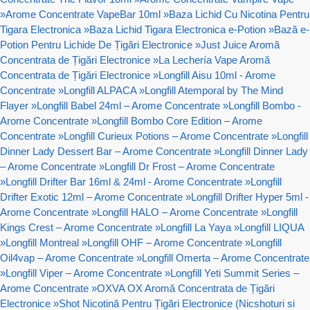
»
Arome Concentrate VapeBar 10ml
»
Baza Lichid Cu Nicotina Pentru
Tigara Electronica
»
Baza Lichid Tigara Electronica e-Potion
»
Bază e-
Potion Pentru Lichide De Țigări Electronice
»
Just Juice Aromă
Concentrata de Țigări Electronice
»
La Lechería Vape Aromă
Concentrata de Țigări Electronice
»
Longfill Aisu 10ml - Arome
Concentrate
»
Longfill ALPACA
»
Longfill Atemporal by The Mind
Flayer
»
Longfill Babel 24ml – Arome Concentrate
»
Longfill Bombo -
Arome Concentrate
»
Longfill Bombo Core Edition – Arome
Concentrate
»
Longfill Curieux Potions – Arome Concentrate
»
Longfill
Dinner Lady Dessert Bar – Arome Concentrate
»
Longfill Dinner Lady
– Arome Concentrate
»
Longfill Dr Frost – Arome Concentrate
»
Longfill Drifter Bar 16ml & 24ml - Arome Concentrate
»
Longfill
Drifter Exotic 12ml – Arome Concentrate
»
Longfill Drifter Hyper 5ml -
Arome Concentrate
»
Longfill HALO – Arome Concentrate
»
Longfill
Kings Crest – Arome Concentrate
»
Longfill La Yaya
»
Longfill LIQUA
»
Longfill Montreal
»
Longfill OHF – Arome Concentrate
»
Longfill
Oil4vap – Arome Concentrate
»
Longfill Omerta – Arome Concentrate
»
Longfill Viper – Arome Concentrate
»
Longfill Yeti Summit Series –
Arome Concentrate
»
OXVA OX Aromă Concentrata de Țigări
Electronice
»
Shot Nicotină Pentru Țigări Electronice (Nicshoturi si