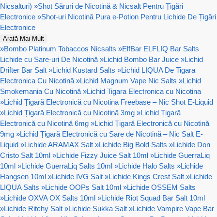
Nicsalturi)
»
Shot Săruri de Nicotină & Nicsalt Pentru Țigări
Electronice
»
Shot-uri Nicotină Pura e-Potion Pentru Lichide De Țigări
Electronice
Arată Mai Mult
»
Bombo Platinum Tobaccos Nicsalts
»
ElfBar ELFLIQ Bar Salts
Lichide cu Sare-uri De Nicotină
»
Lichid Bombo Bar Juice
»
Lichid
Drifter Bar Salt
»
Lichid Kustard Salts
»
Lichid LIQUA De Tigara
Electronica Cu Nicotină
»
Lichid Magnum Vape Nic Salts
»
Lichid
Smokemania Cu Nicotină
»
Lichid Tigara Electronica cu Nicotina
»
Lichid Țigară Electronică cu Nicotina Freebase – Nic Shot E-Liquid
»
Lichid Țigară Electronică cu Nicotină 3mg
»
Lichid Țigară
Electronică cu Nicotină 6mg
»
Lichid Țigară Electronică cu Nicotină
9mg
»
Lichid Țigară Electronică cu Sare de Nicotină – Nic Salt E-
Liquid
»
Lichide ARAMAX Salt
»
Lichide Big Bold Salts
»
Lichide Don
Cristo Salt 10ml
»
Lichide Fizzy Juice Salt 10ml
»
Lichide GuerraLiq
10ml
»
Lichide GuerraLiq Salts 10ml
»
Lichide Halo Salts
»
Lichide
Hangsen 10ml
»
Lichide IVG Salt
»
Lichide Kings Crest Salt
»
Lichide
LIQUA Salts
»
Lichide OOPs Salt 10ml
»
Lichide OSSEM Salts
»
Lichide OXVA OX Salts 10ml
»
Lichide Riot Squad Bar Salt 10ml
»
Lichide Ritchy Salt
»
Lichide Sukka Salt
»
Lichide Vampire Vape Bar