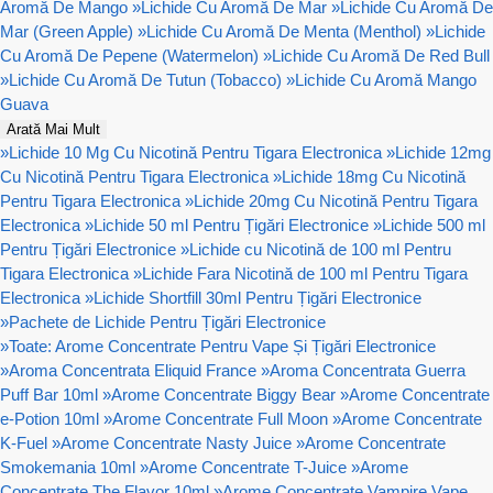
Aromă De Mango
»
Lichide Cu Aromă De Mar
»
Lichide Cu Aromă De
Mar (Green Apple)
»
Lichide Cu Aromă De Menta (Menthol)
»
Lichide
Cu Aromă De Pepene (Watermelon)
»
Lichide Cu Aromă De Red Bull
»
Lichide Cu Aromă De Tutun (Tobacco)
»
Lichide Cu Aromă Mango
Guava
Arată Mai Mult
»
Lichide 10 Mg Cu Nicotină Pentru Tigara Electronica
»
Lichide 12mg
Cu Nicotină Pentru Tigara Electronica
»
Lichide 18mg Cu Nicotină
Pentru Tigara Electronica
»
Lichide 20mg Cu Nicotină Pentru Tigara
Electronica
»
Lichide 50 ml Pentru Țigări Electronice
»
Lichide 500 ml
Pentru Țigări Electronice
»
Lichide cu Nicotină de 100 ml Pentru
Tigara Electronica
»
Lichide Fara Nicotină de 100 ml Pentru Tigara
Electronica
»
Lichide Shortfill 30ml Pentru Țigări Electronice
»
Pachete de Lichide Pentru Țigări Electronice
»
Toate: Arome Concentrate Pentru Vape Și Țigări Electronice
»
Aroma Concentrata Eliquid France
»
Aroma Concentrata Guerra
Puff Bar 10ml
»
Arome Concentrate Biggy Bear
»
Arome Concentrate
e-Potion 10ml
»
Arome Concentrate Full Moon
»
Arome Concentrate
K-Fuel
»
Arome Concentrate Nasty Juice
»
Arome Concentrate
Smokemania 10ml
»
Arome Concentrate T-Juice
»
Arome
Concentrate The Flavor 10ml
»
Arome Concentrate Vampire Vape