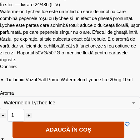
În stoc — livrare 24/48h
(L-V)
Watermelon Lychee Ice este un lichid cu sare de nicotină care
combină pepenele roșu cu lychee și un efect de gheață pronunțat.
Lychee este partea care schimbă totul: aduce o dulceață florală, ușor
parfumată, pe care pepenele singur nu o are. Efectul de gheață intră
târziu, pe expirație, și taie dulceața exact cât trebuie. E o aromă de
vară, dar suficient de echilibrată cât să funcționeze și ca opțiune de
zi cu zi. Raportul 50VG/50PG o menține fluidă pentru cartușele
înguste.
Contine:
1x Lichid Vozol Salt Prime Watermelon Lychee Ice 20mg 10ml
Aroma
−
+
ADAUGĂ ÎN COȘ