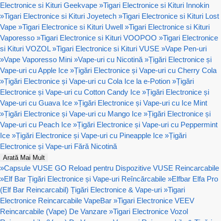
Electronice si Kituri Geekvape
»
Tigari Electronice si Kituri Innokin
»
Tigari Electronice si Kituri Joyetech
»
Tigari Electronice si Kituri Lost
Vape
»
Tigari Electronice si Kituri Uwell
»
Tigari Electronice si Kituri
Vaporesso
»
Tigari Electronice si Kituri VOOPOO
»
Tigari Electronice
si Kituri VOZOL
»
Tigari Electronice si Kituri VUSE
»
Vape Pen-uri
»
Vape Vaporesso Mini
»
Vape-uri cu Nicotină
»
Țigări Electronice și
Vape-uri cu Apple Ice
»
Țigări Electronice și Vape-uri cu Cherry Cola
»
Țigări Electronice și Vape-uri cu Cola Ice la e-Potion
»
Țigări
Electronice și Vape-uri cu Cotton Candy Ice
»
Țigări Electronice și
Vape-uri cu Guava Ice
»
Țigări Electronice și Vape-uri cu Ice Mint
»
Țigări Electronice și Vape-uri cu Mango Ice
»
Țigări Electronice și
Vape-uri cu Peach Ice
»
Țigări Electronice și Vape-uri cu Peppermint
Ice
»
Țigări Electronice și Vape-uri cu Pineapple Ice
»
Țigări
Electronice și Vape-uri Fără Nicotină
Arată Mai Mult
»
Capsule VUSE GO Reload pentru Dispozitive VUSE Reincarcabile
»
Elf Bar Țigări Electronice și Vape-uri Reîncărcabile
»
Elfbar Elfa Pro
(Elf Bar Reincarcabil) Țigări Electronice & Vape-uri
»
Tigari
Electronice Reincarcabile VapeBar
»
Tigari Electronice VEEV
Reincarcabile (Vape) De Vanzare
»
Tigari Electronice Vozol