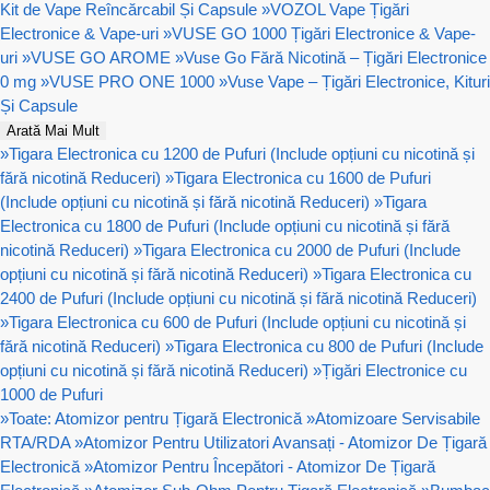
Kit de Vape Reîncărcabil Și Capsule
»
VOZOL Vape Țigări
Electronice & Vape-uri
»
VUSE GO 1000 Țigări Electronice & Vape-
uri
»
VUSE GO AROME
»
Vuse Go Fără Nicotină – Țigări Electronice
0 mg
»
VUSE PRO ONE 1000
»
Vuse Vape – Țigări Electronice, Kituri
Și Capsule
Arată Mai Mult
»
Tigara Electronica cu 1200 de Pufuri (Include opțiuni cu nicotină și
fără nicotină Reduceri)
»
Tigara Electronica cu 1600 de Pufuri
(Include opțiuni cu nicotină și fără nicotină Reduceri)
»
Tigara
Electronica cu 1800 de Pufuri (Include opțiuni cu nicotină și fără
nicotină Reduceri)
»
Tigara Electronica cu 2000 de Pufuri (Include
opțiuni cu nicotină și fără nicotină Reduceri)
»
Tigara Electronica cu
2400 de Pufuri (Include opțiuni cu nicotină și fără nicotină Reduceri)
»
Tigara Electronica cu 600 de Pufuri (Include opțiuni cu nicotină și
fără nicotină Reduceri)
»
Tigara Electronica cu 800 de Pufuri (Include
opțiuni cu nicotină și fără nicotină Reduceri)
»
Țigări Electronice cu
1000 de Pufuri
»
Toate: Atomizor pentru Țigară Electronică
»
Atomizoare Servisabile
RTA/RDA
»
Atomizor Pentru Utilizatori Avansați - Atomizor De Țigară
Electronică
»
Atomizor Pentru Începători - Atomizor De Țigară