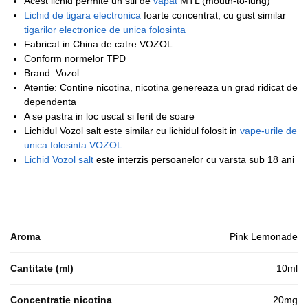
Acest lichid permite un stil de
vapat
MTL (mouth-to-lung)
Lichid de tigara electronica
foarte concentrat, cu gust similar
tigarilor electronice de unica folosinta
Fabricat in China de catre VOZOL
Conform normelor TPD
Brand: Vozol
Atentie: Contine nicotina, nicotina genereaza un grad ridicat de
dependenta
A se pastra in loc uscat si ferit de soare
Lichidul Vozol salt este similar cu lichidul folosit in
vape-urile de
unica folosinta VOZOL
Lichid Vozol salt
este interzis persoanelor cu varsta sub 18 ani
Aroma
Pink Lemonade
Cantitate (ml)
10ml
Concentratie nicotina
20mg