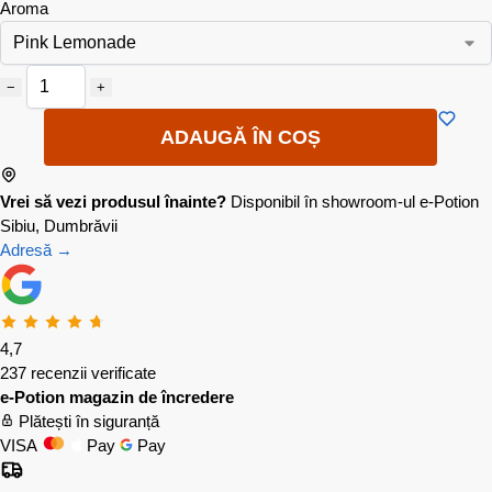
Aroma
−
+
ADAUGĂ ÎN COȘ
Vrei să vezi produsul înainte?
Disponibil în showroom-ul e-Potion
Sibiu, Dumbrăvii
Adresă →
4,7
237 recenzii verificate
e-Potion magazin de încredere
Plătești în siguranță
VISA
Pay
Pay