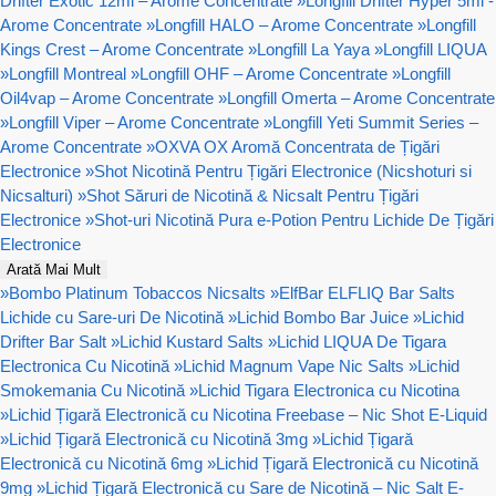
Drifter Exotic 12ml – Arome Concentrate
»
Longfill Drifter Hyper 5ml -
Arome Concentrate
»
Longfill HALO – Arome Concentrate
»
Longfill
Kings Crest – Arome Concentrate
»
Longfill La Yaya
»
Longfill LIQUA
»
Longfill Montreal
»
Longfill OHF – Arome Concentrate
»
Longfill
Oil4vap – Arome Concentrate
»
Longfill Omerta – Arome Concentrate
»
Longfill Viper – Arome Concentrate
»
Longfill Yeti Summit Series –
Arome Concentrate
»
OXVA OX Aromă Concentrata de Țigări
Electronice
»
Shot Nicotină Pentru Țigări Electronice (Nicshoturi si
Nicsalturi)
»
Shot Săruri de Nicotină & Nicsalt Pentru Țigări
Electronice
»
Shot-uri Nicotină Pura e-Potion Pentru Lichide De Țigări
Electronice
Arată Mai Mult
»
Bombo Platinum Tobaccos Nicsalts
»
ElfBar ELFLIQ Bar Salts
Lichide cu Sare-uri De Nicotină
»
Lichid Bombo Bar Juice
»
Lichid
Drifter Bar Salt
»
Lichid Kustard Salts
»
Lichid LIQUA De Tigara
Electronica Cu Nicotină
»
Lichid Magnum Vape Nic Salts
»
Lichid
Smokemania Cu Nicotină
»
Lichid Tigara Electronica cu Nicotina
»
Lichid Țigară Electronică cu Nicotina Freebase – Nic Shot E-Liquid
»
Lichid Țigară Electronică cu Nicotină 3mg
»
Lichid Țigară
Electronică cu Nicotină 6mg
»
Lichid Țigară Electronică cu Nicotină
9mg
»
Lichid Țigară Electronică cu Sare de Nicotină – Nic Salt E-