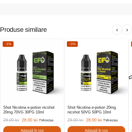
Produse similare
‹
›
−3%
−3%
Shot Nicotina e-potion nicshot
Shot Nicotina e-potion 20mg
20mg 70VG 30PG 10ml
nicshot 50VG 50PG 10ml
29,00
lei
28,00
lei
29,00
lei
28,00
lei
TVA inclus
TVA inclus
Adaugă în coș
Adaugă în coș