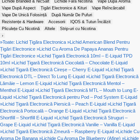
Lichide Branded & NicSalt
Lichide Fără Nicotină
Vape După Aromă
Vape După Aspect
Țigări Electronice & Kituri
Vape Reîncărcabil
Vape De Unică Folosință
După Număr De Pufuri
Rezistențe & Hardware
Accesorii
IQOS & Tutun Încălzit
Pliculețe Cu Nicotină
Altele
Strip-uri cu Nicotina
›
»
Toate: Lichid Țigăra Electronica
»
Lichid American Blend Pentru
Țigări Electronice
»
Lichid Cu Aroma De Papaya Ananas Pentru
Țigări Electronice
»
Lichid Țigară Electronică 10ml – E-Liquid TPD
10ml
»
Lichid Țigară Electronică Ciocolată – Chocolate E-Liquid
»
Lichid Țigară Electronică Cireșe – Cherry E-Liquid
»
Lichid Țigară
Electronică DTL – Direct To Lung E-Liquid
»
Lichid Țigară Electronică
Lămâie – Lemon E-Liquid
»
Lichid Țigară Electronică Mentol –
Menthol E-Liquid
»
Lichid Țigară Electronică MTL – Mouth to Lung E-
Liquid
»
Lichid Țigară Electronică pentru Pod – Pod System E-Liquid
»
Lichid Țigară Electronică Piersică – Peach E-Liquid
»
Lichid Țigară
Electronică Portocală – Orange E-Liquid
»
Lichid Țigară Electronică
Shortfill – Shortfill E-Liquid
»
Lichid Țigară Electronică Struguri –
Grape E-Liquid
»
Lichid Țigară Electronică Vanilie – Vanilla E-Liquid
»
Lichid Țigară Electronică Zmeură – Raspberry E-Liquid
»
Lichide Cu
Aroma De Banana
»
Lichide Cu Aroma De Blueberry (Afine)
»
Lichide