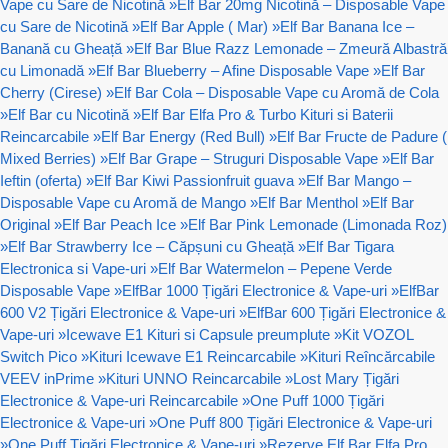
Vape cu Sare de Nicotină
»
Elf Bar 20mg Nicotină – Disposable Vape
cu Sare de Nicotină
»
Elf Bar Apple ( Mar)
»
Elf Bar Banana Ice –
Banană cu Gheață
»
Elf Bar Blue Razz Lemonade – Zmeură Albastră
cu Limonadă
»
Elf Bar Blueberry – Afine Disposable Vape
»
Elf Bar
Cherry (Cirese)
»
Elf Bar Cola – Disposable Vape cu Aromă de Cola
»
Elf Bar cu Nicotină
»
Elf Bar Elfa Pro & Turbo Kituri si Baterii
Reincarcabile
»
Elf Bar Energy (Red Bull)
»
Elf Bar Fructe de Padure (
Mixed Berries)
»
Elf Bar Grape – Struguri Disposable Vape
»
Elf Bar
Ieftin (oferta)
»
Elf Bar Kiwi Passionfruit guava
»
Elf Bar Mango –
Disposable Vape cu Aromă de Mango
»
Elf Bar Menthol
»
Elf Bar
Original
»
Elf Bar Peach Ice
»
Elf Bar Pink Lemonade (Limonada Roz)
»
Elf Bar Strawberry Ice – Căpșuni cu Gheață
»
Elf Bar Tigara
Electronica si Vape-uri
»
Elf Bar Watermelon – Pepene Verde
Disposable Vape
»
ElfBar 1000 Țigări Electronice & Vape-uri
»
ElfBar
600 V2 Țigări Electronice & Vape-uri
»
ElfBar 600 Țigări Electronice &
Vape-uri
»
Icewave E1 Kituri si Capsule preumplute
»
Kit VOZOL
Switch Pico
»
Kituri Icewave E1 Reincarcabile
»
Kituri Reîncărcabile
VEEV inPrime
»
Kituri UNNO Reincarcabile
»
Lost Mary Țigări
Electronice & Vape-uri Reincarcabile
»
One Puff 1000 Țigări
Electronice & Vape-uri
»
One Puff 800 Țigări Electronice & Vape-uri
»
One Puff Țigări Electronice & Vape-uri
»
Rezerve Elf Bar Elfa Pro