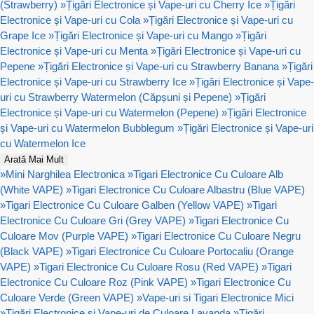
(Strawberry)
»
Țigări Electronice și Vape-uri cu Cherry Ice
»
Țigări
Electronice și Vape-uri cu Cola
»
Țigări Electronice și Vape-uri cu
Grape Ice
»
Țigări Electronice și Vape-uri cu Mango
»
Țigări
Electronice și Vape-uri cu Menta
»
Țigări Electronice și Vape-uri cu
Pepene
»
Țigări Electronice și Vape-uri cu Strawberry Banana
»
Țigări
Electronice și Vape-uri cu Strawberry Ice
»
Țigări Electronice și Vape-
uri cu Strawberry Watermelon (Căpșuni și Pepene)
»
Țigări
Electronice și Vape-uri cu Watermelon (Pepene)
»
Țigări Electronice
și Vape-uri cu Watermelon Bubblegum
»
Țigări Electronice și Vape-uri
cu Watermelon Ice
Arată Mai Mult
»
Mini Narghilea Electronica
»
Tigari Electronice Cu Culoare Alb
(White VAPE)
»
Tigari Electronice Cu Culoare Albastru (Blue VAPE)
»
Tigari Electronice Cu Culoare Galben (Yellow VAPE)
»
Tigari
Electronice Cu Culoare Gri (Grey VAPE)
»
Tigari Electronice Cu
Culoare Mov (Purple VAPE)
»
Tigari Electronice Cu Culoare Negru
(Black VAPE)
»
Tigari Electronice Cu Culoare Portocaliu (Orange
VAPE)
»
Tigari Electronice Cu Culoare Rosu (Red VAPE)
»
Tigari
Electronice Cu Culoare Roz (Pink VAPE)
»
Tigari Electronice Cu
Culoare Verde (Green VAPE)
»
Vape-uri si Tigari Electronice Mici
»
Țigări Electronice și Vape-uri de Culoare Lavanda
»
Țigări