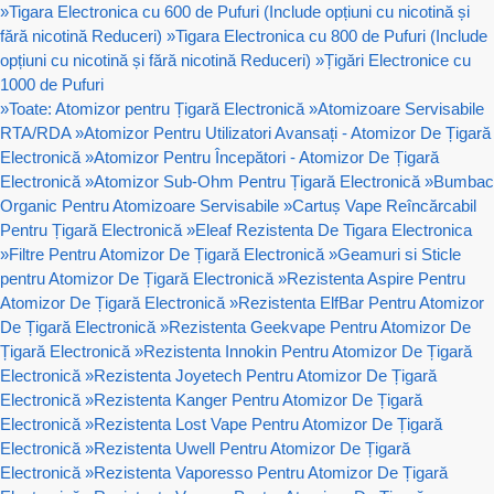
»
Tigara Electronica cu 600 de Pufuri (Include opțiuni cu nicotină și
fără nicotină Reduceri)
»
Tigara Electronica cu 800 de Pufuri (Include
opțiuni cu nicotină și fără nicotină Reduceri)
»
Țigări Electronice cu
1000 de Pufuri
»
Toate: Atomizor pentru Țigară Electronică
»
Atomizoare Servisabile
RTA/RDA
»
Atomizor Pentru Utilizatori Avansați - Atomizor De Țigară
Electronică
»
Atomizor Pentru Începători - Atomizor De Țigară
Electronică
»
Atomizor Sub-Ohm Pentru Țigară Electronică
»
Bumbac
Organic Pentru Atomizoare Servisabile
»
Cartuș Vape Reîncărcabil
Pentru Țigară Electronică
»
Eleaf Rezistenta De Tigara Electronica
»
Filtre Pentru Atomizor De Țigară Electronică
»
Geamuri si Sticle
pentru Atomizor De Țigară Electronică
»
Rezistenta Aspire Pentru
Atomizor De Țigară Electronică
»
Rezistenta ElfBar Pentru Atomizor
De Țigară Electronică
»
Rezistenta Geekvape Pentru Atomizor De
Țigară Electronică
»
Rezistenta Innokin Pentru Atomizor De Țigară
Electronică
»
Rezistenta Joyetech Pentru Atomizor De Țigară
Electronică
»
Rezistenta Kanger Pentru Atomizor De Țigară
Electronică
»
Rezistenta Lost Vape Pentru Atomizor De Țigară
Electronică
»
Rezistenta Uwell Pentru Atomizor De Țigară
Electronică
»
Rezistenta Vaporesso Pentru Atomizor De Țigară