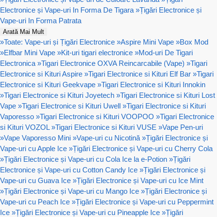
Electronice și Vape-uri In Forma De Tigara
»
Țigări Electronice și
Vape-uri In Forma Patrata
Arată Mai Mult
»
Toate: Vape-uri și Țigări Electronice
»
Aspire Mini Vape
»
Box Mod
»
Elfbar Mini Vape
»
Kit-uri tigari electronice
»
Mod-uri De Tigari
Electronica
»
Tigari Electronice OXVA Reincarcabile (Vape)
»
Tigari
Electronice si Kituri Aspire
»
Tigari Electronice si Kituri Elf Bar
»
Tigari
Electronice si Kituri Geekvape
»
Tigari Electronice si Kituri Innokin
»
Tigari Electronice si Kituri Joyetech
»
Tigari Electronice si Kituri Lost
Vape
»
Tigari Electronice si Kituri Uwell
»
Tigari Electronice si Kituri
Vaporesso
»
Tigari Electronice si Kituri VOOPOO
»
Tigari Electronice
si Kituri VOZOL
»
Tigari Electronice si Kituri VUSE
»
Vape Pen-uri
»
Vape Vaporesso Mini
»
Vape-uri cu Nicotină
»
Țigări Electronice și
Vape-uri cu Apple Ice
»
Țigări Electronice și Vape-uri cu Cherry Cola
»
Țigări Electronice și Vape-uri cu Cola Ice la e-Potion
»
Țigări
Electronice și Vape-uri cu Cotton Candy Ice
»
Țigări Electronice și
Vape-uri cu Guava Ice
»
Țigări Electronice și Vape-uri cu Ice Mint
»
Țigări Electronice și Vape-uri cu Mango Ice
»
Țigări Electronice și
Vape-uri cu Peach Ice
»
Țigări Electronice și Vape-uri cu Peppermint
Ice
»
Țigări Electronice și Vape-uri cu Pineapple Ice
»
Țigări