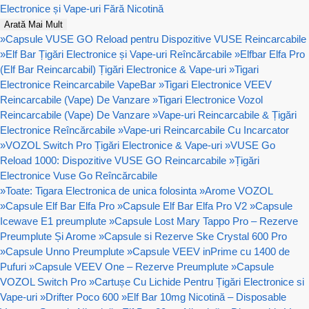
Electronice și Vape-uri Fără Nicotină
Arată Mai Mult
»
Capsule VUSE GO Reload pentru Dispozitive VUSE Reincarcabile
»
Elf Bar Țigări Electronice și Vape-uri Reîncărcabile
»
Elfbar Elfa Pro
(Elf Bar Reincarcabil) Țigări Electronice & Vape-uri
»
Tigari
Electronice Reincarcabile VapeBar
»
Tigari Electronice VEEV
Reincarcabile (Vape) De Vanzare
»
Tigari Electronice Vozol
Reincarcabile (Vape) De Vanzare
»
Vape-uri Reincarcabile & Țigări
Electronice Reîncărcabile
»
Vape-uri Reincarcabile Cu Incarcator
»
VOZOL Switch Pro Țigări Electronice & Vape-uri
»
VUSE Go
Reload 1000: Dispozitive VUSE GO Reincarcabile
»
Țigări
Electronice Vuse Go Reîncărcabile
»
Toate: Tigara Electronica de unica folosinta
»
Arome VOZOL
»
Capsule Elf Bar Elfa Pro
»
Capsule Elf Bar Elfa Pro V2
»
Capsule
Icewave E1 preumplute
»
Capsule Lost Mary Tappo Pro – Rezerve
Preumplute Și Arome
»
Capsule si Rezerve Ske Crystal 600 Pro
»
Capsule Unno Preumplute
»
Capsule VEEV inPrime cu 1400 de
Pufuri
»
Capsule VEEV One – Rezerve Preumplute
»
Capsule
VOZOL Switch Pro
»
Cartușe Cu Lichide Pentru Țigări Electronice si
Vape-uri
»
Drifter Poco 600
»
Elf Bar 10mg Nicotină – Disposable