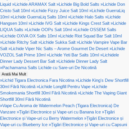
Liquid
»
Lichide ARAMAX Salt
»
Lichide Big Bold Salts
»
Lichide Don
Cristo Salt 10ml
»
Lichide Fizzy Juice Salt 10ml
»
Lichide GuerraLiq
10ml
»
Lichide GuerraLiq Salts 10ml
»
Lichide Halo Salts
»
Lichide
Hangsen 10ml
»
Lichide IVG Salt
»
Lichide Kings Crest Salt
»
Lichide
LIQUA Salts
»
Lichide OOPs Salt 10ml
»
Lichide OSSEM Salts
»
Lichide OXVA OX Salts 10ml
»
Lichide Riot Squad Bar Salt 10ml
»
Lichide Ritchy Salt
»
Lichide Sukka Salt
»
Lichide Vampire Vape Bar
Salt
»
Lichide Viper Nic Salts – Arome Gourmet De Desert
»
Lichide
VOZOL Salt Prime 10ml
»
Lichide Yeti Bar Salts 10ml
»
Lichidele
Dinner Lady Dessert Bar Salt
»
Lichidele Dinner Lady Salt
»
Pachamama Salts Lichide cu Sare-uri De Nicotină
Arată Mai Mult
»
Lichid Tigara Electronica Fara Nicotina
»
Lichide King's Dew Shortfill
30ml Fără Nicotină
»
Lichide Longfill Pentru Vape
»
Lichide
Smokemania Shortfill 30ml Fără Nicotină
»
Lichide The Vaping Giant
Shortfill 30ml Fără Nicotină
»
Vape Cu Aroma de Watermelon Peach (Tigara Electronica) De
Vanzare
»
Țigări Electronice și Vape-uri cu Banana Ice
»
Țigări
Electronice și Vape-uri cu Berry Watermelon
»
Țigări Electronice și
Vape-uri cu Blueberry Ice
»
Țigări Electronice și Vape-uri cu Capsuni