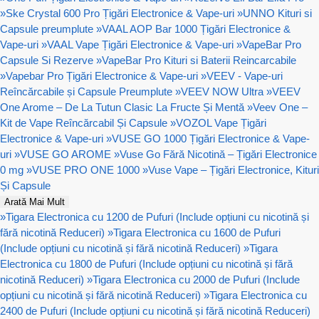
»
Ske Crystal 600 Pro Țigări Electronice & Vape-uri
»
UNNO Kituri si
Capsule preumplute
»
VAAL AOP Bar 1000 Țigări Electronice &
Vape-uri
»
VAAL Vape Țigări Electronice & Vape-uri
»
VapeBar Pro
Capsule Si Rezerve
»
VapeBar Pro Kituri si Baterii Reincarcabile
»
Vapebar Pro Țigări Electronice & Vape-uri
»
VEEV - Vape-uri
Reîncărcabile și Capsule Preumplute
»
VEEV NOW Ultra
»
VEEV
One Arome – De La Tutun Clasic La Fructe Și Mentă
»
Veev One –
Kit de Vape Reîncărcabil Și Capsule
»
VOZOL Vape Țigări
Electronice & Vape-uri
»
VUSE GO 1000 Țigări Electronice & Vape-
uri
»
VUSE GO AROME
»
Vuse Go Fără Nicotină – Țigări Electronice
0 mg
»
VUSE PRO ONE 1000
»
Vuse Vape – Țigări Electronice, Kituri
Și Capsule
Arată Mai Mult
»
Tigara Electronica cu 1200 de Pufuri (Include opțiuni cu nicotină și
fără nicotină Reduceri)
»
Tigara Electronica cu 1600 de Pufuri
(Include opțiuni cu nicotină și fără nicotină Reduceri)
»
Tigara
Electronica cu 1800 de Pufuri (Include opțiuni cu nicotină și fără
nicotină Reduceri)
»
Tigara Electronica cu 2000 de Pufuri (Include
opțiuni cu nicotină și fără nicotină Reduceri)
»
Tigara Electronica cu
2400 de Pufuri (Include opțiuni cu nicotină și fără nicotină Reduceri)