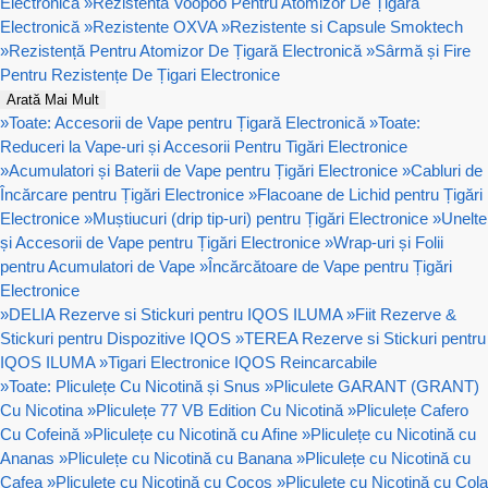
Electronică
»
Rezistenta Voopoo Pentru Atomizor De Țigară
Electronică
»
Rezistente OXVA
»
Rezistente si Capsule Smoktech
»
Rezistență Pentru Atomizor De Țigară Electronică
»
Sârmă și Fire
Pentru Rezistențe De Țigari Electronice
Arată Mai Mult
»
Toate: Accesorii de Vape pentru Țigară Electronică
»
Toate:
Reduceri la Vape-uri și Accesorii Pentru Tigări Electronice
»
Acumulatori și Baterii de Vape pentru Țigări Electronice
»
Cabluri de
Încărcare pentru Țigări Electronice
»
Flacoane de Lichid pentru Țigări
Electronice
»
Muștiucuri (drip tip-uri) pentru Țigări Electronice
»
Unelte
și Accesorii de Vape pentru Țigări Electronice
»
Wrap-uri și Folii
pentru Acumulatori de Vape
»
Încărcătoare de Vape pentru Țigări
Electronice
»
DELIA Rezerve si Stickuri pentru IQOS ILUMA
»
Fiit Rezerve &
Stickuri pentru Dispozitive IQOS
»
TEREA Rezerve si Stickuri pentru
IQOS ILUMA
»
Tigari Electronice IQOS Reincarcabile
»
Toate: Pliculețe Cu Nicotină și Snus
»
Pliculete GARANT (GRANT)
Cu Nicotina
»
Pliculețe 77 VB Edition Cu Nicotină
»
Pliculețe Cafero
Cu Cofeină
»
Pliculețe cu Nicotină cu Afine
»
Pliculețe cu Nicotină cu
Ananas
»
Pliculețe cu Nicotină cu Banana
»
Pliculețe cu Nicotină cu
Cafea
»
Pliculețe cu Nicotină cu Cocos
»
Pliculețe cu Nicotină cu Cola