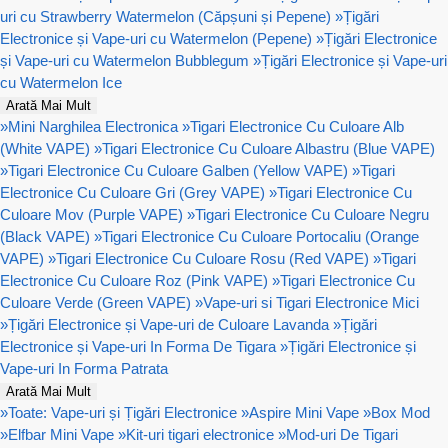
uri cu Strawberry Watermelon (Căpșuni și Pepene)
»
Țigări
Electronice și Vape-uri cu Watermelon (Pepene)
»
Țigări Electronice
și Vape-uri cu Watermelon Bubblegum
»
Țigări Electronice și Vape-uri
cu Watermelon Ice
Arată Mai Mult
»
Mini Narghilea Electronica
»
Tigari Electronice Cu Culoare Alb
(White VAPE)
»
Tigari Electronice Cu Culoare Albastru (Blue VAPE)
»
Tigari Electronice Cu Culoare Galben (Yellow VAPE)
»
Tigari
Electronice Cu Culoare Gri (Grey VAPE)
»
Tigari Electronice Cu
Culoare Mov (Purple VAPE)
»
Tigari Electronice Cu Culoare Negru
(Black VAPE)
»
Tigari Electronice Cu Culoare Portocaliu (Orange
VAPE)
»
Tigari Electronice Cu Culoare Rosu (Red VAPE)
»
Tigari
Electronice Cu Culoare Roz (Pink VAPE)
»
Tigari Electronice Cu
Culoare Verde (Green VAPE)
»
Vape-uri si Tigari Electronice Mici
»
Țigări Electronice și Vape-uri de Culoare Lavanda
»
Țigări
Electronice și Vape-uri In Forma De Tigara
»
Țigări Electronice și
Vape-uri In Forma Patrata
Arată Mai Mult
»
Toate: Vape-uri și Țigări Electronice
»
Aspire Mini Vape
»
Box Mod
»
Elfbar Mini Vape
»
Kit-uri tigari electronice
»
Mod-uri De Tigari