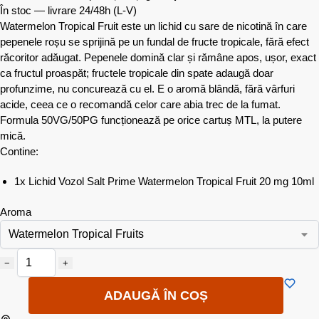
În stoc — livrare 24/48h
(L-V)
Watermelon Tropical Fruit este un lichid cu sare de nicotină în care
pepenele roșu se sprijină pe un fundal de fructe tropicale, fără efect
răcoritor adăugat. Pepenele domină clar și rămâne apos, ușor, exact
ca fructul proaspăt; fructele tropicale din spate adaugă doar
profunzime, nu concurează cu el. E o aromă blândă, fără vârfuri
acide, ceea ce o recomandă celor care abia trec de la fumat.
Formula 50VG/50PG funcționează pe orice cartuș MTL, la putere
mică.
Contine:
1x Lichid Vozol Salt Prime Watermelon Tropical Fruit 20 mg 10ml
Aroma
−
+
ADAUGĂ ÎN COȘ