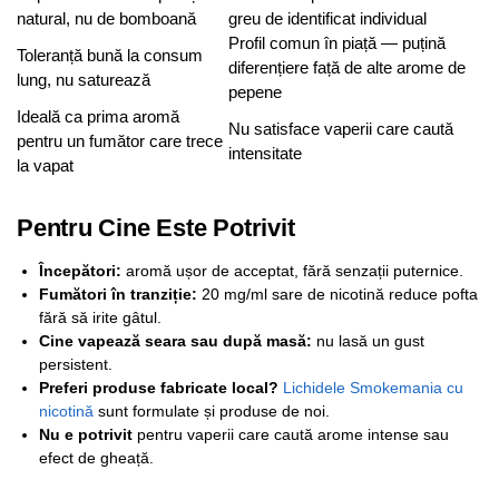
natural, nu de bomboană
greu de identificat individual
Profil comun în piață — puțină
Toleranță bună la consum
diferențiere față de alte arome de
lung, nu saturează
pepene
Ideală ca prima aromă
Nu satisface vaperii care caută
pentru un fumător care trece
intensitate
la vapat
Pentru Cine Este Potrivit
Începători:
aromă ușor de acceptat, fără senzații puternice.
Fumători în tranziție:
20 mg/ml sare de nicotină reduce pofta
fără să irite gâtul.
Cine vapează seara sau după masă:
nu lasă un gust
persistent.
Preferi produse fabricate local?
Lichidele Smokemania cu
nicotină
sunt formulate și produse de noi.
Nu e potrivit
pentru vaperii care caută arome intense sau
efect de gheață.