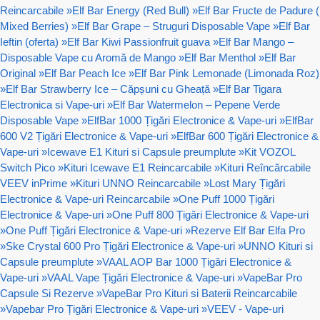
Reincarcabile
»
Elf Bar Energy (Red Bull)
»
Elf Bar Fructe de Padure (
Mixed Berries)
»
Elf Bar Grape – Struguri Disposable Vape
»
Elf Bar
Ieftin (oferta)
»
Elf Bar Kiwi Passionfruit guava
»
Elf Bar Mango –
Disposable Vape cu Aromă de Mango
»
Elf Bar Menthol
»
Elf Bar
Original
»
Elf Bar Peach Ice
»
Elf Bar Pink Lemonade (Limonada Roz)
»
Elf Bar Strawberry Ice – Căpșuni cu Gheață
»
Elf Bar Tigara
Electronica si Vape-uri
»
Elf Bar Watermelon – Pepene Verde
Disposable Vape
»
ElfBar 1000 Țigări Electronice & Vape-uri
»
ElfBar
600 V2 Țigări Electronice & Vape-uri
»
ElfBar 600 Țigări Electronice &
Vape-uri
»
Icewave E1 Kituri si Capsule preumplute
»
Kit VOZOL
Switch Pico
»
Kituri Icewave E1 Reincarcabile
»
Kituri Reîncărcabile
VEEV inPrime
»
Kituri UNNO Reincarcabile
»
Lost Mary Țigări
Electronice & Vape-uri Reincarcabile
»
One Puff 1000 Țigări
Electronice & Vape-uri
»
One Puff 800 Țigări Electronice & Vape-uri
»
One Puff Țigări Electronice & Vape-uri
»
Rezerve Elf Bar Elfa Pro
»
Ske Crystal 600 Pro Țigări Electronice & Vape-uri
»
UNNO Kituri si
Capsule preumplute
»
VAAL AOP Bar 1000 Țigări Electronice &
Vape-uri
»
VAAL Vape Țigări Electronice & Vape-uri
»
VapeBar Pro
Capsule Si Rezerve
»
VapeBar Pro Kituri si Baterii Reincarcabile
»
Vapebar Pro Țigări Electronice & Vape-uri
»
VEEV - Vape-uri