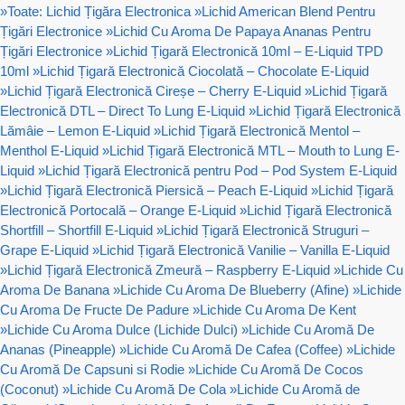
»
Toate: Lichid Țigăra Electronica
»
Lichid American Blend Pentru
Țigări Electronice
»
Lichid Cu Aroma De Papaya Ananas Pentru
Țigări Electronice
»
Lichid Țigară Electronică 10ml – E-Liquid TPD
10ml
»
Lichid Țigară Electronică Ciocolată – Chocolate E-Liquid
»
Lichid Țigară Electronică Cireșe – Cherry E-Liquid
»
Lichid Țigară
Electronică DTL – Direct To Lung E-Liquid
»
Lichid Țigară Electronică
Lămâie – Lemon E-Liquid
»
Lichid Țigară Electronică Mentol –
Menthol E-Liquid
»
Lichid Țigară Electronică MTL – Mouth to Lung E-
Liquid
»
Lichid Țigară Electronică pentru Pod – Pod System E-Liquid
»
Lichid Țigară Electronică Piersică – Peach E-Liquid
»
Lichid Țigară
Electronică Portocală – Orange E-Liquid
»
Lichid Țigară Electronică
Shortfill – Shortfill E-Liquid
»
Lichid Țigară Electronică Struguri –
Grape E-Liquid
»
Lichid Țigară Electronică Vanilie – Vanilla E-Liquid
»
Lichid Țigară Electronică Zmeură – Raspberry E-Liquid
»
Lichide Cu
Aroma De Banana
»
Lichide Cu Aroma De Blueberry (Afine)
»
Lichide
Cu Aroma De Fructe De Padure
»
Lichide Cu Aroma De Kent
»
Lichide Cu Aroma Dulce (Lichide Dulci)
»
Lichide Cu Aromă De
Ananas (Pineapple)
»
Lichide Cu Aromă De Cafea (Coffee)
»
Lichide
Cu Aromă De Capsuni si Rodie
»
Lichide Cu Aromă De Cocos
(Coconut)
»
Lichide Cu Aromă De Cola
»
Lichide Cu Aromă de