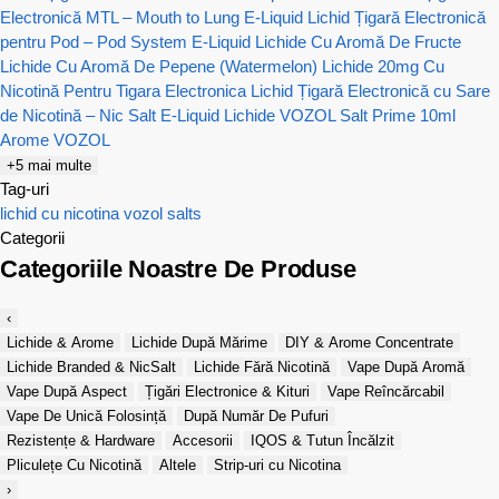
Electronică MTL – Mouth to Lung E-Liquid
Lichid Țigară Electronică
pentru Pod – Pod System E-Liquid
Lichide Cu Aromă De Fructe
Lichide Cu Aromă De Pepene (Watermelon)
Lichide 20mg Cu
Nicotină Pentru Tigara Electronica
Lichid Țigară Electronică cu Sare
de Nicotină – Nic Salt E-Liquid
Lichide VOZOL Salt Prime 10ml
Arome VOZOL
+5 mai multe
Tag-uri
lichid cu nicotina
vozol salts
Categorii
Categoriile Noastre De Produse
‹
Lichide & Arome
Lichide După Mărime
DIY & Arome Concentrate
Lichide Branded & NicSalt
Lichide Fără Nicotină
Vape După Aromă
Vape După Aspect
Țigări Electronice & Kituri
Vape Reîncărcabil
Vape De Unică Folosință
După Număr De Pufuri
Rezistențe & Hardware
Accesorii
IQOS & Tutun Încălzit
Pliculețe Cu Nicotină
Altele
Strip-uri cu Nicotina
›