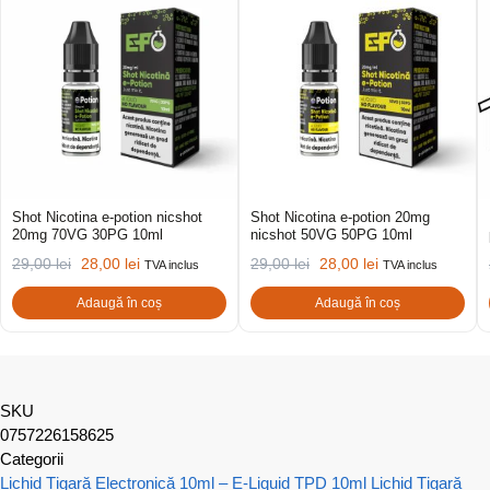
Shot Nicotina e-potion nicshot
Shot Nicotina e-potion 20mg
20mg 70VG 30PG 10ml
nicshot 50VG 50PG 10ml
29,00
lei
28,00
lei
29,00
lei
28,00
lei
TVA inclus
TVA inclus
Adaugă în coș
Adaugă în coș
SKU
0757226158625
Categorii
Lichid Țigară Electronică 10ml – E-Liquid TPD 10ml
Lichid Țigară