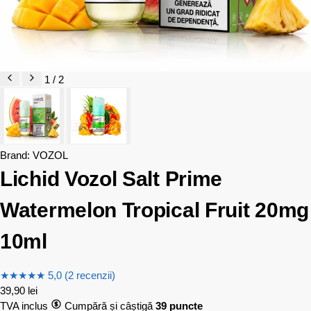
1 / 2
Brand:
VOZOL
Lichid Vozol Salt Prime
Watermelon Tropical Fruit 20mg
10ml
★
★
★
★
★
5,0 (2 recenzii)
39,90
lei
TVA inclus
Cumpără și câștigă
39 puncte