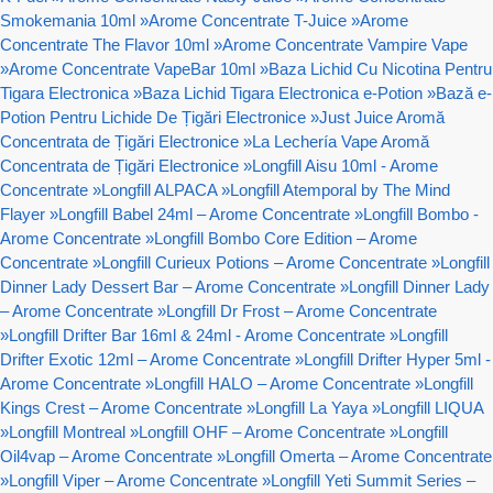
Smokemania 10ml
»
Arome Concentrate T-Juice
»
Arome
Concentrate The Flavor 10ml
»
Arome Concentrate Vampire Vape
»
Arome Concentrate VapeBar 10ml
»
Baza Lichid Cu Nicotina Pentru
Tigara Electronica
»
Baza Lichid Tigara Electronica e-Potion
»
Bază e-
Potion Pentru Lichide De Țigări Electronice
»
Just Juice Aromă
Concentrata de Țigări Electronice
»
La Lechería Vape Aromă
Concentrata de Țigări Electronice
»
Longfill Aisu 10ml - Arome
Concentrate
»
Longfill ALPACA
»
Longfill Atemporal by The Mind
Flayer
»
Longfill Babel 24ml – Arome Concentrate
»
Longfill Bombo -
Arome Concentrate
»
Longfill Bombo Core Edition – Arome
Concentrate
»
Longfill Curieux Potions – Arome Concentrate
»
Longfill
Dinner Lady Dessert Bar – Arome Concentrate
»
Longfill Dinner Lady
– Arome Concentrate
»
Longfill Dr Frost – Arome Concentrate
»
Longfill Drifter Bar 16ml & 24ml - Arome Concentrate
»
Longfill
Drifter Exotic 12ml – Arome Concentrate
»
Longfill Drifter Hyper 5ml -
Arome Concentrate
»
Longfill HALO – Arome Concentrate
»
Longfill
Kings Crest – Arome Concentrate
»
Longfill La Yaya
»
Longfill LIQUA
»
Longfill Montreal
»
Longfill OHF – Arome Concentrate
»
Longfill
Oil4vap – Arome Concentrate
»
Longfill Omerta – Arome Concentrate
»
Longfill Viper – Arome Concentrate
»
Longfill Yeti Summit Series –