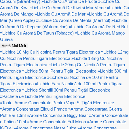
Căpșuni (Strawberry)
»
Lichide Cu Aromă De Fructe
»
Lichide Cu
Aromă De Kiwi
»
Lichide Cu Aromă De Kiwi si Mar Verde
»
Lichide Cu
Aromă De Mango
»
Lichide Cu Aromă De Mar
»
Lichide Cu Aromă De
Mar (Green Apple)
»
Lichide Cu Aromă De Menta (Menthol)
»
Lichide
Cu Aromă De Pepene (Watermelon)
»
Lichide Cu Aromă De Red Bull
»
Lichide Cu Aromă De Tutun (Tobacco)
»
Lichide Cu Aromă Mango
Guava
Arată Mai Mult
»
Lichide 10 Mg Cu Nicotină Pentru Tigara Electronica
»
Lichide 12mg
Cu Nicotină Pentru Tigara Electronica
»
Lichide 18mg Cu Nicotină
Pentru Tigara Electronica
»
Lichide 20mg Cu Nicotină Pentru Tigara
Electronica
»
Lichide 50 ml Pentru Țigări Electronice
»
Lichide 500 ml
Pentru Țigări Electronice
»
Lichide cu Nicotină de 100 ml Pentru
Tigara Electronica
»
Lichide Fara Nicotină de 100 ml Pentru Tigara
Electronica
»
Lichide Shortfill 30ml Pentru Țigări Electronice
»
Pachete de Lichide Pentru Țigări Electronice
»
Toate: Arome Concentrate Pentru Vape Și Țigări Electronice
»
Aroma Concentrata Eliquid France
»
Aroma Concentrata Guerra
Puff Bar 10ml
»
Arome Concentrate Biggy Bear
»
Arome Concentrate
e-Potion 10ml
»
Arome Concentrate Full Moon
»
Arome Concentrate
K-Fuel
»
Arome Concentrate Nasty Juice
»
Arome Concentrate