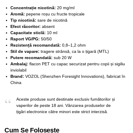
Concentrație nicotină:
20 mg/ml
Aromă:
pepene roșu cu fructe tropicale
Tip nicotină:
sare de nicotină
Efect răcoritor:
absent
Capacitate sticlă:
10 ml
Raport VG/PG:
50/50
Rezistență recomandată:
0,8–1,2 ohm
Stil de vapare:
tragere strânsă, ca la o țigară (MTL)
Putere recomandată:
sub 20 W
Ambalaj:
flacon PET cu capac securizat pentru copii și sigiliu
inviolabil
Brand:
VOZOL (Shenzhen Foresight Innovations), fabricat în
China
Aceste produse sunt destinate exclusiv fumătorilor și
vaperilor de peste 18 ani. Vânzarea produselor de
țigări electronice către minori este strict interzisă.
Cum Se Folosește