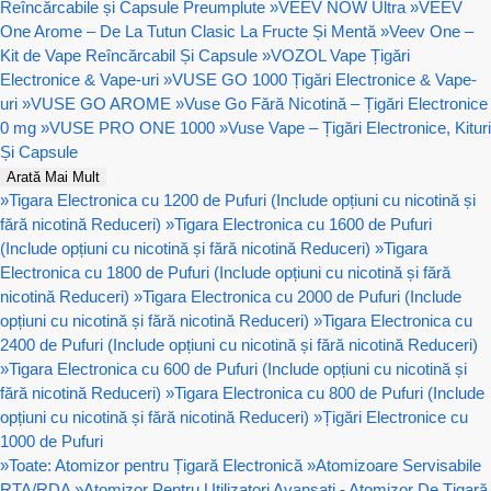
Reîncărcabile și Capsule Preumplute
»
VEEV NOW Ultra
»
VEEV
One Arome – De La Tutun Clasic La Fructe Și Mentă
»
Veev One –
Kit de Vape Reîncărcabil Și Capsule
»
VOZOL Vape Țigări
Electronice & Vape-uri
»
VUSE GO 1000 Țigări Electronice & Vape-
uri
»
VUSE GO AROME
»
Vuse Go Fără Nicotină – Țigări Electronice
0 mg
»
VUSE PRO ONE 1000
»
Vuse Vape – Țigări Electronice, Kituri
Și Capsule
Arată Mai Mult
»
Tigara Electronica cu 1200 de Pufuri (Include opțiuni cu nicotină și
fără nicotină Reduceri)
»
Tigara Electronica cu 1600 de Pufuri
(Include opțiuni cu nicotină și fără nicotină Reduceri)
»
Tigara
Electronica cu 1800 de Pufuri (Include opțiuni cu nicotină și fără
nicotină Reduceri)
»
Tigara Electronica cu 2000 de Pufuri (Include
opțiuni cu nicotină și fără nicotină Reduceri)
»
Tigara Electronica cu
2400 de Pufuri (Include opțiuni cu nicotină și fără nicotină Reduceri)
»
Tigara Electronica cu 600 de Pufuri (Include opțiuni cu nicotină și
fără nicotină Reduceri)
»
Tigara Electronica cu 800 de Pufuri (Include
opțiuni cu nicotină și fără nicotină Reduceri)
»
Țigări Electronice cu
1000 de Pufuri
»
Toate: Atomizor pentru Țigară Electronică
»
Atomizoare Servisabile
RTA/RDA
»
Atomizor Pentru Utilizatori Avansați - Atomizor De Țigară