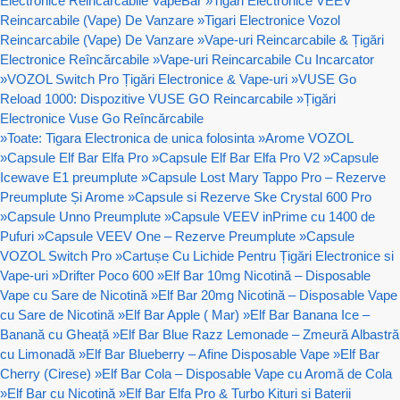
Electronice Reincarcabile VapeBar
»
Tigari Electronice VEEV
Reincarcabile (Vape) De Vanzare
»
Tigari Electronice Vozol
Reincarcabile (Vape) De Vanzare
»
Vape-uri Reincarcabile & Țigări
Electronice Reîncărcabile
»
Vape-uri Reincarcabile Cu Incarcator
»
VOZOL Switch Pro Țigări Electronice & Vape-uri
»
VUSE Go
Reload 1000: Dispozitive VUSE GO Reincarcabile
»
Țigări
Electronice Vuse Go Reîncărcabile
»
Toate: Tigara Electronica de unica folosinta
»
Arome VOZOL
»
Capsule Elf Bar Elfa Pro
»
Capsule Elf Bar Elfa Pro V2
»
Capsule
Icewave E1 preumplute
»
Capsule Lost Mary Tappo Pro – Rezerve
Preumplute Și Arome
»
Capsule si Rezerve Ske Crystal 600 Pro
»
Capsule Unno Preumplute
»
Capsule VEEV inPrime cu 1400 de
Pufuri
»
Capsule VEEV One – Rezerve Preumplute
»
Capsule
VOZOL Switch Pro
»
Cartușe Cu Lichide Pentru Țigări Electronice si
Vape-uri
»
Drifter Poco 600
»
Elf Bar 10mg Nicotină – Disposable
Vape cu Sare de Nicotină
»
Elf Bar 20mg Nicotină – Disposable Vape
cu Sare de Nicotină
»
Elf Bar Apple ( Mar)
»
Elf Bar Banana Ice –
Banană cu Gheață
»
Elf Bar Blue Razz Lemonade – Zmeură Albastră
cu Limonadă
»
Elf Bar Blueberry – Afine Disposable Vape
»
Elf Bar
Cherry (Cirese)
»
Elf Bar Cola – Disposable Vape cu Aromă de Cola
»
Elf Bar cu Nicotină
»
Elf Bar Elfa Pro & Turbo Kituri si Baterii