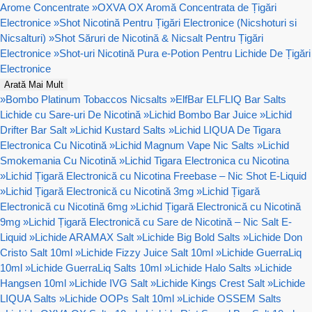
Arome Concentrate
»
OXVA OX Aromă Concentrata de Țigări
Electronice
»
Shot Nicotină Pentru Țigări Electronice (Nicshoturi si
Nicsalturi)
»
Shot Săruri de Nicotină & Nicsalt Pentru Țigări
Electronice
»
Shot-uri Nicotină Pura e-Potion Pentru Lichide De Țigări
Electronice
Arată Mai Mult
»
Bombo Platinum Tobaccos Nicsalts
»
ElfBar ELFLIQ Bar Salts
Lichide cu Sare-uri De Nicotină
»
Lichid Bombo Bar Juice
»
Lichid
Drifter Bar Salt
»
Lichid Kustard Salts
»
Lichid LIQUA De Tigara
Electronica Cu Nicotină
»
Lichid Magnum Vape Nic Salts
»
Lichid
Smokemania Cu Nicotină
»
Lichid Tigara Electronica cu Nicotina
»
Lichid Țigară Electronică cu Nicotina Freebase – Nic Shot E-Liquid
»
Lichid Țigară Electronică cu Nicotină 3mg
»
Lichid Țigară
Electronică cu Nicotină 6mg
»
Lichid Țigară Electronică cu Nicotină
9mg
»
Lichid Țigară Electronică cu Sare de Nicotină – Nic Salt E-
Liquid
»
Lichide ARAMAX Salt
»
Lichide Big Bold Salts
»
Lichide Don
Cristo Salt 10ml
»
Lichide Fizzy Juice Salt 10ml
»
Lichide GuerraLiq
10ml
»
Lichide GuerraLiq Salts 10ml
»
Lichide Halo Salts
»
Lichide
Hangsen 10ml
»
Lichide IVG Salt
»
Lichide Kings Crest Salt
»
Lichide
LIQUA Salts
»
Lichide OOPs Salt 10ml
»
Lichide OSSEM Salts