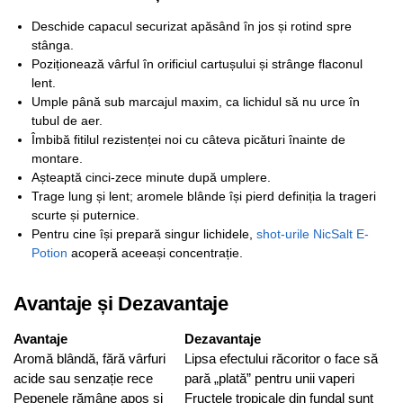
Deschide capacul securizat apăsând în jos și rotind spre
stânga.
Poziționează vârful în orificiul cartușului și strânge flaconul
lent.
Umple până sub marcajul maxim, ca lichidul să nu urce în
tubul de aer.
Îmbibă fitilul rezistenței noi cu câteva picături înainte de
montare.
Așteaptă cinci-zece minute după umplere.
Trage lung și lent; aromele blânde își pierd definiția la trageri
scurte și puternice.
Pentru cine își prepară singur lichidele,
shot-urile NicSalt E-
Potion
acoperă aceeași concentrație.
Avantaje și Dezavantaje
Avantaje
Dezavantaje
Aromă blândă, fără vârfuri
Lipsa efectului răcoritor o face să
acide sau senzație rece
pară „plată” pentru unii vaperi
Pepenele rămâne apos și
Fructele tropicale din fundal sunt