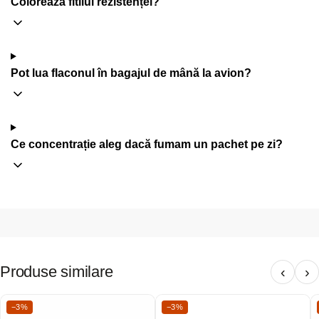
Colorează fitilul rezistenței?
Pot lua flaconul în bagajul de mână la avion?
Ce concentrație aleg dacă fumam un pachet pe zi?
Produse similare
‹
›
−3%
−3%