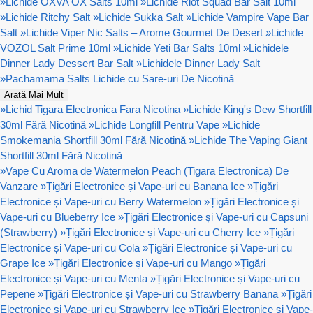
»
Lichide OXVA OX Salts 10ml
»
Lichide Riot Squad Bar Salt 10ml
»
Lichide Ritchy Salt
»
Lichide Sukka Salt
»
Lichide Vampire Vape Bar
Salt
»
Lichide Viper Nic Salts – Arome Gourmet De Desert
»
Lichide
VOZOL Salt Prime 10ml
»
Lichide Yeti Bar Salts 10ml
»
Lichidele
Dinner Lady Dessert Bar Salt
»
Lichidele Dinner Lady Salt
»
Pachamama Salts Lichide cu Sare-uri De Nicotină
Arată Mai Mult
»
Lichid Tigara Electronica Fara Nicotina
»
Lichide King's Dew Shortfill
30ml Fără Nicotină
»
Lichide Longfill Pentru Vape
»
Lichide
Smokemania Shortfill 30ml Fără Nicotină
»
Lichide The Vaping Giant
Shortfill 30ml Fără Nicotină
»
Vape Cu Aroma de Watermelon Peach (Tigara Electronica) De
Vanzare
»
Țigări Electronice și Vape-uri cu Banana Ice
»
Țigări
Electronice și Vape-uri cu Berry Watermelon
»
Țigări Electronice și
Vape-uri cu Blueberry Ice
»
Țigări Electronice și Vape-uri cu Capsuni
(Strawberry)
»
Țigări Electronice și Vape-uri cu Cherry Ice
»
Țigări
Electronice și Vape-uri cu Cola
»
Țigări Electronice și Vape-uri cu
Grape Ice
»
Țigări Electronice și Vape-uri cu Mango
»
Țigări
Electronice și Vape-uri cu Menta
»
Țigări Electronice și Vape-uri cu
Pepene
»
Țigări Electronice și Vape-uri cu Strawberry Banana
»
Țigări
Electronice și Vape-uri cu Strawberry Ice
»
Țigări Electronice și Vape-