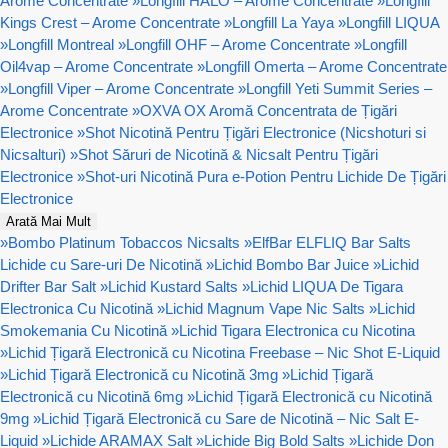
Arome Concentrate
»
Longfill HALO – Arome Concentrate
»
Longfill
Kings Crest – Arome Concentrate
»
Longfill La Yaya
»
Longfill LIQUA
»
Longfill Montreal
»
Longfill OHF – Arome Concentrate
»
Longfill
Oil4vap – Arome Concentrate
»
Longfill Omerta – Arome Concentrate
»
Longfill Viper – Arome Concentrate
»
Longfill Yeti Summit Series –
Arome Concentrate
»
OXVA OX Aromă Concentrata de Țigări
Electronice
»
Shot Nicotină Pentru Țigări Electronice (Nicshoturi si
Nicsalturi)
»
Shot Săruri de Nicotină & Nicsalt Pentru Țigări
Electronice
»
Shot-uri Nicotină Pura e-Potion Pentru Lichide De Țigări
Electronice
Arată Mai Mult
»
Bombo Platinum Tobaccos Nicsalts
»
ElfBar ELFLIQ Bar Salts
Lichide cu Sare-uri De Nicotină
»
Lichid Bombo Bar Juice
»
Lichid
Drifter Bar Salt
»
Lichid Kustard Salts
»
Lichid LIQUA De Tigara
Electronica Cu Nicotină
»
Lichid Magnum Vape Nic Salts
»
Lichid
Smokemania Cu Nicotină
»
Lichid Tigara Electronica cu Nicotina
»
Lichid Țigară Electronică cu Nicotina Freebase – Nic Shot E-Liquid
»
Lichid Țigară Electronică cu Nicotină 3mg
»
Lichid Țigară
Electronică cu Nicotină 6mg
»
Lichid Țigară Electronică cu Nicotină
9mg
»
Lichid Țigară Electronică cu Sare de Nicotină – Nic Salt E-
Liquid
»
Lichide ARAMAX Salt
»
Lichide Big Bold Salts
»
Lichide Don