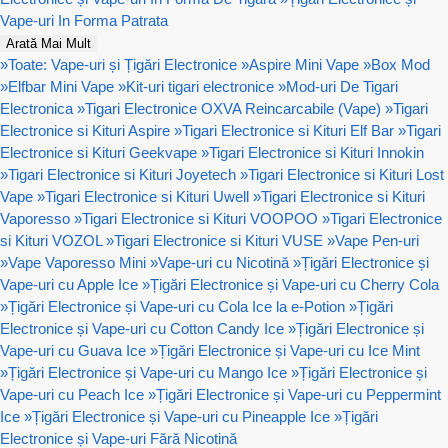
Vape-uri In Forma Patrata
Arată Mai Mult
»
Toate: Vape-uri și Țigări Electronice
»
Aspire Mini Vape
»
Box Mod
»
Elfbar Mini Vape
»
Kit-uri tigari electronice
»
Mod-uri De Tigari
Electronica
»
Tigari Electronice OXVA Reincarcabile (Vape)
»
Tigari
Electronice si Kituri Aspire
»
Tigari Electronice si Kituri Elf Bar
»
Tigari
Electronice si Kituri Geekvape
»
Tigari Electronice si Kituri Innokin
»
Tigari Electronice si Kituri Joyetech
»
Tigari Electronice si Kituri Lost
Vape
»
Tigari Electronice si Kituri Uwell
»
Tigari Electronice si Kituri
Vaporesso
»
Tigari Electronice si Kituri VOOPOO
»
Tigari Electronice
si Kituri VOZOL
»
Tigari Electronice si Kituri VUSE
»
Vape Pen-uri
»
Vape Vaporesso Mini
»
Vape-uri cu Nicotină
»
Țigări Electronice și
Vape-uri cu Apple Ice
»
Țigări Electronice și Vape-uri cu Cherry Cola
»
Țigări Electronice și Vape-uri cu Cola Ice la e-Potion
»
Țigări
Electronice și Vape-uri cu Cotton Candy Ice
»
Țigări Electronice și
Vape-uri cu Guava Ice
»
Țigări Electronice și Vape-uri cu Ice Mint
»
Țigări Electronice și Vape-uri cu Mango Ice
»
Țigări Electronice și
Vape-uri cu Peach Ice
»
Țigări Electronice și Vape-uri cu Peppermint
Ice
»
Țigări Electronice și Vape-uri cu Pineapple Ice
»
Țigări
Electronice și Vape-uri Fără Nicotină