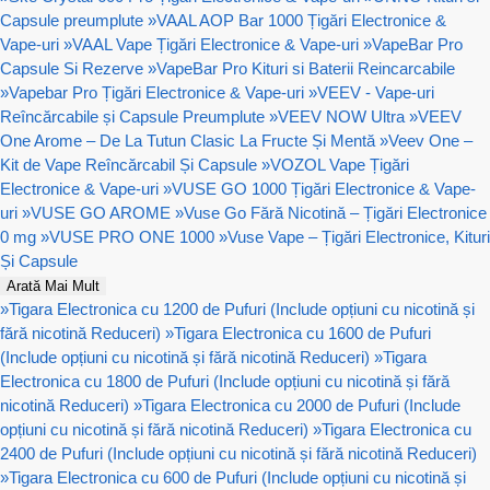
Capsule preumplute
»
VAAL AOP Bar 1000 Țigări Electronice &
Vape-uri
»
VAAL Vape Țigări Electronice & Vape-uri
»
VapeBar Pro
Capsule Si Rezerve
»
VapeBar Pro Kituri si Baterii Reincarcabile
»
Vapebar Pro Țigări Electronice & Vape-uri
»
VEEV - Vape-uri
Reîncărcabile și Capsule Preumplute
»
VEEV NOW Ultra
»
VEEV
One Arome – De La Tutun Clasic La Fructe Și Mentă
»
Veev One –
Kit de Vape Reîncărcabil Și Capsule
»
VOZOL Vape Țigări
Electronice & Vape-uri
»
VUSE GO 1000 Țigări Electronice & Vape-
uri
»
VUSE GO AROME
»
Vuse Go Fără Nicotină – Țigări Electronice
0 mg
»
VUSE PRO ONE 1000
»
Vuse Vape – Țigări Electronice, Kituri
Și Capsule
Arată Mai Mult
»
Tigara Electronica cu 1200 de Pufuri (Include opțiuni cu nicotină și
fără nicotină Reduceri)
»
Tigara Electronica cu 1600 de Pufuri
(Include opțiuni cu nicotină și fără nicotină Reduceri)
»
Tigara
Electronica cu 1800 de Pufuri (Include opțiuni cu nicotină și fără
nicotină Reduceri)
»
Tigara Electronica cu 2000 de Pufuri (Include
opțiuni cu nicotină și fără nicotină Reduceri)
»
Tigara Electronica cu
2400 de Pufuri (Include opțiuni cu nicotină și fără nicotină Reduceri)
»
Tigara Electronica cu 600 de Pufuri (Include opțiuni cu nicotină și