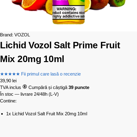
Brand:
VOZOL
Lichid Vozol Salt Prime Fruit
Mix 20mg 10ml
★
★
★
★
★
Fii primul care lasă o recenzie
39,90
lei
TVA inclus
Cumpără și câștigă
39 puncte
În stoc — livrare 24/48h
(L-V)
Contine:
1x Lichid Vozol Salt Fruit Mix 20mg 10ml