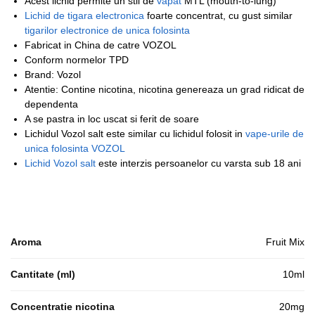
Acest lichid permite un stil de
vapat
MTL (mouth-to-lung)
Lichid de tigara electronica
foarte concentrat, cu gust similar
tigarilor electronice de unica folosinta
Fabricat in China de catre VOZOL
Conform normelor TPD
Brand: Vozol
Atentie: Contine nicotina, nicotina genereaza un grad ridicat de
dependenta
A se pastra in loc uscat si ferit de soare
Lichidul Vozol salt este similar cu lichidul folosit in
vape-urile de
unica folosinta VOZOL
Lichid Vozol salt
este interzis persoanelor cu varsta sub 18 ani
Aroma
Fruit Mix
Cantitate (ml)
10ml
Concentratie nicotina
20mg