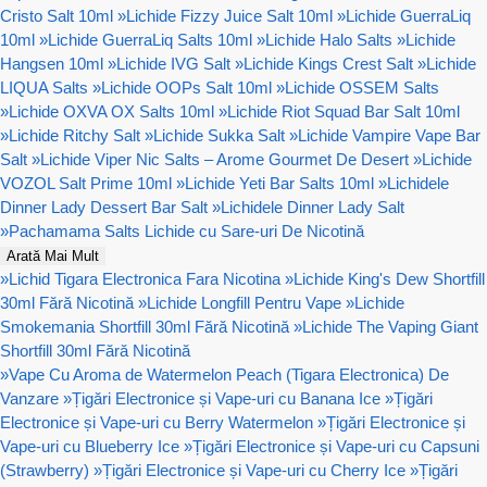
Cristo Salt 10ml
»
Lichide Fizzy Juice Salt 10ml
»
Lichide GuerraLiq
10ml
»
Lichide GuerraLiq Salts 10ml
»
Lichide Halo Salts
»
Lichide
Hangsen 10ml
»
Lichide IVG Salt
»
Lichide Kings Crest Salt
»
Lichide
LIQUA Salts
»
Lichide OOPs Salt 10ml
»
Lichide OSSEM Salts
»
Lichide OXVA OX Salts 10ml
»
Lichide Riot Squad Bar Salt 10ml
»
Lichide Ritchy Salt
»
Lichide Sukka Salt
»
Lichide Vampire Vape Bar
Salt
»
Lichide Viper Nic Salts – Arome Gourmet De Desert
»
Lichide
VOZOL Salt Prime 10ml
»
Lichide Yeti Bar Salts 10ml
»
Lichidele
Dinner Lady Dessert Bar Salt
»
Lichidele Dinner Lady Salt
»
Pachamama Salts Lichide cu Sare-uri De Nicotină
Arată Mai Mult
»
Lichid Tigara Electronica Fara Nicotina
»
Lichide King's Dew Shortfill
30ml Fără Nicotină
»
Lichide Longfill Pentru Vape
»
Lichide
Smokemania Shortfill 30ml Fără Nicotină
»
Lichide The Vaping Giant
Shortfill 30ml Fără Nicotină
»
Vape Cu Aroma de Watermelon Peach (Tigara Electronica) De
Vanzare
»
Țigări Electronice și Vape-uri cu Banana Ice
»
Țigări
Electronice și Vape-uri cu Berry Watermelon
»
Țigări Electronice și
Vape-uri cu Blueberry Ice
»
Țigări Electronice și Vape-uri cu Capsuni
(Strawberry)
»
Țigări Electronice și Vape-uri cu Cherry Ice
»
Țigări