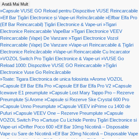
Arată Mai Mult
»
Capsule VUSE GO Reload pentru Dispozitive VUSE Reincarcabile
»
Elf Bar Țigări Electronice și Vape-uri Reîncărcabile
»
Elfbar Elfa Pro
(Elf Bar Reincarcabil) Țigări Electronice & Vape-uri
»
Tigari
Electronice Reincarcabile VapeBar
»
Tigari Electronice VEEV
Reincarcabile (Vape) De Vanzare
»
Tigari Electronice Vozol
Reincarcabile (Vape) De Vanzare
»
Vape-uri Reincarcabile & Țigări
Electronice Reîncărcabile
»
Vape-uri Reincarcabile Cu Incarcator
»
VOZOL Switch Pro Țigări Electronice & Vape-uri
»
VUSE Go
Reload 1000: Dispozitive VUSE GO Reincarcabile
»
Țigări
Electronice Vuse Go Reîncărcabile
»
Toate: Tigara Electronica de unica folosinta
»
Arome VOZOL
»
Capsule Elf Bar Elfa Pro
»
Capsule Elf Bar Elfa Pro V2
»
Capsule
Icewave E1 preumplute
»
Capsule Lost Mary Tappo Pro – Rezerve
Preumplute Și Arome
»
Capsule si Rezerve Ske Crystal 600 Pro
»
Capsule Unno Preumplute
»
Capsule VEEV inPrime cu 1400 de
Pufuri
»
Capsule VEEV One – Rezerve Preumplute
»
Capsule
VOZOL Switch Pro
»
Cartușe Cu Lichide Pentru Țigări Electronice si
Vape-uri
»
Drifter Poco 600
»
Elf Bar 10mg Nicotină – Disposable
Vape cu Sare de Nicotină
»
Elf Bar 20mg Nicotină – Disposable Vape