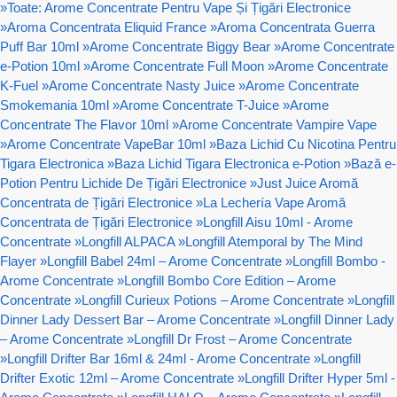
»
Toate: Arome Concentrate Pentru Vape Și Țigări Electronice
»
Aroma Concentrata Eliquid France
»
Aroma Concentrata Guerra
Puff Bar 10ml
»
Arome Concentrate Biggy Bear
»
Arome Concentrate
e-Potion 10ml
»
Arome Concentrate Full Moon
»
Arome Concentrate
K-Fuel
»
Arome Concentrate Nasty Juice
»
Arome Concentrate
Smokemania 10ml
»
Arome Concentrate T-Juice
»
Arome
Concentrate The Flavor 10ml
»
Arome Concentrate Vampire Vape
»
Arome Concentrate VapeBar 10ml
»
Baza Lichid Cu Nicotina Pentru
Tigara Electronica
»
Baza Lichid Tigara Electronica e-Potion
»
Bază e-
Potion Pentru Lichide De Țigări Electronice
»
Just Juice Aromă
Concentrata de Țigări Electronice
»
La Lechería Vape Aromă
Concentrata de Țigări Electronice
»
Longfill Aisu 10ml - Arome
Concentrate
»
Longfill ALPACA
»
Longfill Atemporal by The Mind
Flayer
»
Longfill Babel 24ml – Arome Concentrate
»
Longfill Bombo -
Arome Concentrate
»
Longfill Bombo Core Edition – Arome
Concentrate
»
Longfill Curieux Potions – Arome Concentrate
»
Longfill
Dinner Lady Dessert Bar – Arome Concentrate
»
Longfill Dinner Lady
– Arome Concentrate
»
Longfill Dr Frost – Arome Concentrate
»
Longfill Drifter Bar 16ml & 24ml - Arome Concentrate
»
Longfill
Drifter Exotic 12ml – Arome Concentrate
»
Longfill Drifter Hyper 5ml -