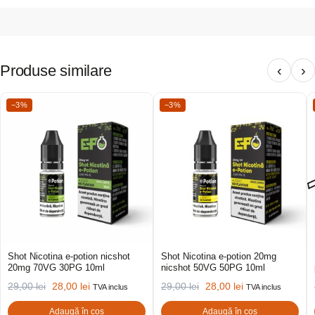
Produse similare
‹
›
−3%
−3%
Shot Nicotina e-potion nicshot
Shot Nicotina e-potion 20mg
20mg 70VG 30PG 10ml
nicshot 50VG 50PG 10ml
29,00
lei
28,00
lei
29,00
lei
28,00
lei
TVA inclus
TVA inclus
Adaugă în coș
Adaugă în coș