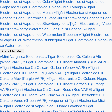
Electronice și Vape-uri cu Cola
»
Țigări Electronice și Vape-uri cu
Grape Ice
»
Țigări Electronice și Vape-uri cu Mango
»
Țigări
Electronice și Vape-uri cu Menta
»
Țigări Electronice și Vape-uri cu
Pepene
»
Țigări Electronice și Vape-uri cu Strawberry Banana
»
Țigări
Electronice și Vape-uri cu Strawberry Ice
»
Țigări Electronice și Vape-
uri cu Strawberry Watermelon (Căpșuni și Pepene)
»
Țigări
Electronice și Vape-uri cu Watermelon (Pepene)
»
Țigări Electronice
și Vape-uri cu Watermelon Bubblegum
»
Țigări Electronice și Vape-uri
cu Watermelon Ice
Arată Mai Mult
»
Mini Narghilea Electronica
»
Tigari Electronice Cu Culoare Alb
(White VAPE)
»
Tigari Electronice Cu Culoare Albastru (Blue VAPE)
»
Tigari Electronice Cu Culoare Galben (Yellow VAPE)
»
Tigari
Electronice Cu Culoare Gri (Grey VAPE)
»
Tigari Electronice Cu
Culoare Mov (Purple VAPE)
»
Tigari Electronice Cu Culoare Negru
(Black VAPE)
»
Tigari Electronice Cu Culoare Portocaliu (Orange
VAPE)
»
Tigari Electronice Cu Culoare Rosu (Red VAPE)
»
Tigari
Electronice Cu Culoare Roz (Pink VAPE)
»
Tigari Electronice Cu
Culoare Verde (Green VAPE)
»
Vape-uri si Tigari Electronice Mici
»
Țigări Electronice și Vape-uri de Culoare Lavanda
»
Țigări
Electronice și Vape-uri In Forma De Tigara
»
Țigări Electronice și