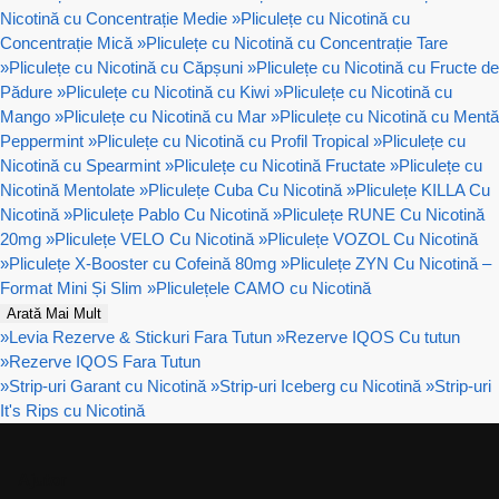
Nicotină cu Concentrație Medie
»
Pliculețe cu Nicotină cu
Concentrație Mică
»
Pliculețe cu Nicotină cu Concentrație Tare
»
Pliculețe cu Nicotină cu Căpșuni
»
Pliculețe cu Nicotină cu Fructe de
Pădure
»
Pliculețe cu Nicotină cu Kiwi
»
Pliculețe cu Nicotină cu
Mango
»
Pliculețe cu Nicotină cu Mar
»
Pliculețe cu Nicotină cu Mentă
Peppermint
»
Pliculețe cu Nicotină cu Profil Tropical
»
Pliculețe cu
Nicotină cu Spearmint
»
Pliculețe cu Nicotină Fructate
»
Pliculețe cu
Nicotină Mentolate
»
Pliculețe Cuba Cu Nicotină
»
Pliculețe KILLA Cu
Nicotină
»
Pliculețe Pablo Cu Nicotină
»
Pliculețe RUNE Cu Nicotină
20mg
»
Pliculețe VELO Cu Nicotină
»
Pliculețe VOZOL Cu Nicotină
»
Pliculețe X-Booster cu Cofeină 80mg
»
Pliculețe ZYN Cu Nicotină –
Format Mini Și Slim
»
Pliculețele CAMO cu Nicotină
Arată Mai Mult
»
Levia Rezerve & Stickuri Fara Tutun
»
Rezerve IQOS Cu tutun
»
Rezerve IQOS Fara Tutun
»
Strip-uri Garant cu Nicotină
»
Strip-uri Iceberg cu Nicotină
»
Strip-uri
It's Rips cu Nicotină
Ajutor