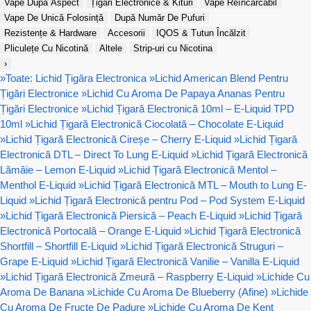
Vape După Aspect
Țigări Electronice & Kituri
Vape Reîncărcabil
Vape De Unică Folosință
După Număr De Pufuri
Rezistențe & Hardware
Accesorii
IQOS & Tutun Încălzit
Pliculețe Cu Nicotină
Altele
Strip-uri cu Nicotina
›
»
Toate: Lichid Țigăra Electronica
»
Lichid American Blend Pentru
Țigări Electronice
»
Lichid Cu Aroma De Papaya Ananas Pentru
Țigări Electronice
»
Lichid Țigară Electronică 10ml – E-Liquid TPD
10ml
»
Lichid Țigară Electronică Ciocolată – Chocolate E-Liquid
»
Lichid Țigară Electronică Cireșe – Cherry E-Liquid
»
Lichid Țigară
Electronică DTL – Direct To Lung E-Liquid
»
Lichid Țigară Electronică
Lămâie – Lemon E-Liquid
»
Lichid Țigară Electronică Mentol –
Menthol E-Liquid
»
Lichid Țigară Electronică MTL – Mouth to Lung E-
Liquid
»
Lichid Țigară Electronică pentru Pod – Pod System E-Liquid
»
Lichid Țigară Electronică Piersică – Peach E-Liquid
»
Lichid Țigară
Electronică Portocală – Orange E-Liquid
»
Lichid Țigară Electronică
Shortfill – Shortfill E-Liquid
»
Lichid Țigară Electronică Struguri –
Grape E-Liquid
»
Lichid Țigară Electronică Vanilie – Vanilla E-Liquid
»
Lichid Țigară Electronică Zmeură – Raspberry E-Liquid
»
Lichide Cu
Aroma De Banana
»
Lichide Cu Aroma De Blueberry (Afine)
»
Lichide
Cu Aroma De Fructe De Padure
»
Lichide Cu Aroma De Kent