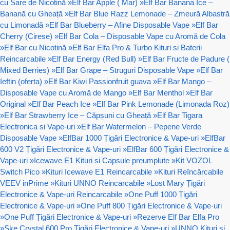
cu Sare de Nicotină
»
Elf Bar Apple ( Mar)
»
Elf Bar Banana Ice –
Banană cu Gheață
»
Elf Bar Blue Razz Lemonade – Zmeură Albastră
cu Limonadă
»
Elf Bar Blueberry – Afine Disposable Vape
»
Elf Bar
Cherry (Cirese)
»
Elf Bar Cola – Disposable Vape cu Aromă de Cola
»
Elf Bar cu Nicotină
»
Elf Bar Elfa Pro & Turbo Kituri si Baterii
Reincarcabile
»
Elf Bar Energy (Red Bull)
»
Elf Bar Fructe de Padure (
Mixed Berries)
»
Elf Bar Grape – Struguri Disposable Vape
»
Elf Bar
Ieftin (oferta)
»
Elf Bar Kiwi Passionfruit guava
»
Elf Bar Mango –
Disposable Vape cu Aromă de Mango
»
Elf Bar Menthol
»
Elf Bar
Original
»
Elf Bar Peach Ice
»
Elf Bar Pink Lemonade (Limonada Roz)
»
Elf Bar Strawberry Ice – Căpșuni cu Gheață
»
Elf Bar Tigara
Electronica si Vape-uri
»
Elf Bar Watermelon – Pepene Verde
Disposable Vape
»
ElfBar 1000 Țigări Electronice & Vape-uri
»
ElfBar
600 V2 Țigări Electronice & Vape-uri
»
ElfBar 600 Țigări Electronice &
Vape-uri
»
Icewave E1 Kituri si Capsule preumplute
»
Kit VOZOL
Switch Pico
»
Kituri Icewave E1 Reincarcabile
»
Kituri Reîncărcabile
VEEV inPrime
»
Kituri UNNO Reincarcabile
»
Lost Mary Țigări
Electronice & Vape-uri Reincarcabile
»
One Puff 1000 Țigări
Electronice & Vape-uri
»
One Puff 800 Țigări Electronice & Vape-uri
»
One Puff Țigări Electronice & Vape-uri
»
Rezerve Elf Bar Elfa Pro
»
Ske Crystal 600 Pro Țigări Electronice & Vape-uri
»
UNNO Kituri si