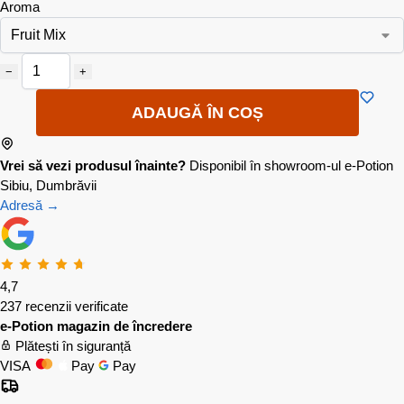
Aroma
−
+
ADAUGĂ ÎN COȘ
Vrei să vezi produsul înainte?
Disponibil în showroom-ul e-Potion
Sibiu, Dumbrăvii
Adresă →
4,7
237 recenzii verificate
e-Potion magazin de încredere
Plătești în siguranță
VISA
Pay
Pay