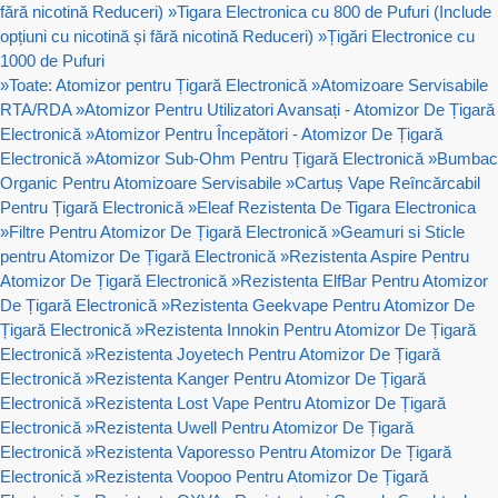
fără nicotină Reduceri)
»
Tigara Electronica cu 800 de Pufuri (Include
opțiuni cu nicotină și fără nicotină Reduceri)
»
Țigări Electronice cu
1000 de Pufuri
»
Toate: Atomizor pentru Țigară Electronică
»
Atomizoare Servisabile
RTA/RDA
»
Atomizor Pentru Utilizatori Avansați - Atomizor De Țigară
Electronică
»
Atomizor Pentru Începători - Atomizor De Țigară
Electronică
»
Atomizor Sub-Ohm Pentru Țigară Electronică
»
Bumbac
Organic Pentru Atomizoare Servisabile
»
Cartuș Vape Reîncărcabil
Pentru Țigară Electronică
»
Eleaf Rezistenta De Tigara Electronica
»
Filtre Pentru Atomizor De Țigară Electronică
»
Geamuri si Sticle
pentru Atomizor De Țigară Electronică
»
Rezistenta Aspire Pentru
Atomizor De Țigară Electronică
»
Rezistenta ElfBar Pentru Atomizor
De Țigară Electronică
»
Rezistenta Geekvape Pentru Atomizor De
Țigară Electronică
»
Rezistenta Innokin Pentru Atomizor De Țigară
Electronică
»
Rezistenta Joyetech Pentru Atomizor De Țigară
Electronică
»
Rezistenta Kanger Pentru Atomizor De Țigară
Electronică
»
Rezistenta Lost Vape Pentru Atomizor De Țigară
Electronică
»
Rezistenta Uwell Pentru Atomizor De Țigară
Electronică
»
Rezistenta Vaporesso Pentru Atomizor De Țigară
Electronică
»
Rezistenta Voopoo Pentru Atomizor De Țigară