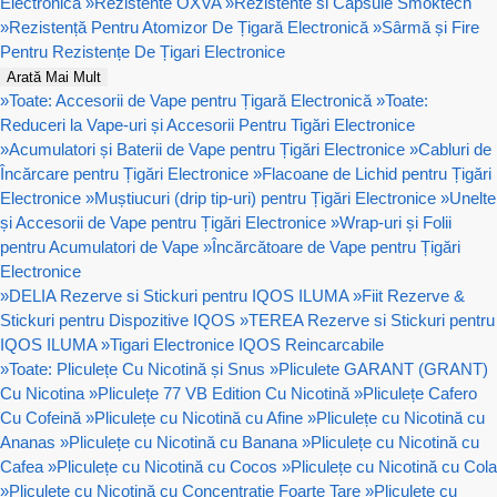
Electronică
»
Rezistente OXVA
»
Rezistente si Capsule Smoktech
»
Rezistență Pentru Atomizor De Țigară Electronică
»
Sârmă și Fire
Pentru Rezistențe De Țigari Electronice
Arată Mai Mult
»
Toate: Accesorii de Vape pentru Țigară Electronică
»
Toate:
Reduceri la Vape-uri și Accesorii Pentru Tigări Electronice
»
Acumulatori și Baterii de Vape pentru Țigări Electronice
»
Cabluri de
Încărcare pentru Țigări Electronice
»
Flacoane de Lichid pentru Țigări
Electronice
»
Muștiucuri (drip tip-uri) pentru Țigări Electronice
»
Unelte
și Accesorii de Vape pentru Țigări Electronice
»
Wrap-uri și Folii
pentru Acumulatori de Vape
»
Încărcătoare de Vape pentru Țigări
Electronice
»
DELIA Rezerve si Stickuri pentru IQOS ILUMA
»
Fiit Rezerve &
Stickuri pentru Dispozitive IQOS
»
TEREA Rezerve si Stickuri pentru
IQOS ILUMA
»
Tigari Electronice IQOS Reincarcabile
»
Toate: Pliculețe Cu Nicotină și Snus
»
Pliculete GARANT (GRANT)
Cu Nicotina
»
Pliculețe 77 VB Edition Cu Nicotină
»
Pliculețe Cafero
Cu Cofeină
»
Pliculețe cu Nicotină cu Afine
»
Pliculețe cu Nicotină cu
Ananas
»
Pliculețe cu Nicotină cu Banana
»
Pliculețe cu Nicotină cu
Cafea
»
Pliculețe cu Nicotină cu Cocos
»
Pliculețe cu Nicotină cu Cola
»
Pliculețe cu Nicotină cu Concentrație Foarte Tare
»
Pliculețe cu