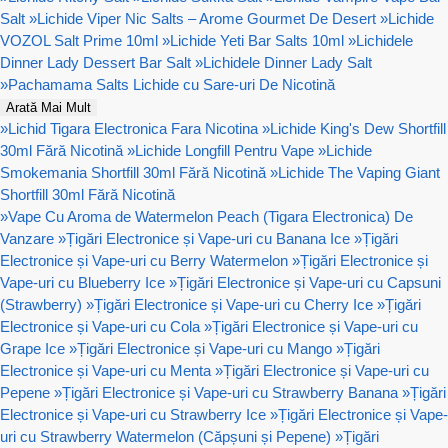
Salt
»
Lichide Viper Nic Salts – Arome Gourmet De Desert
»
Lichide
VOZOL Salt Prime 10ml
»
Lichide Yeti Bar Salts 10ml
»
Lichidele
Dinner Lady Dessert Bar Salt
»
Lichidele Dinner Lady Salt
»
Pachamama Salts Lichide cu Sare-uri De Nicotină
Arată Mai Mult
»
Lichid Tigara Electronica Fara Nicotina
»
Lichide King's Dew Shortfill
30ml Fără Nicotină
»
Lichide Longfill Pentru Vape
»
Lichide
Smokemania Shortfill 30ml Fără Nicotină
»
Lichide The Vaping Giant
Shortfill 30ml Fără Nicotină
»
Vape Cu Aroma de Watermelon Peach (Tigara Electronica) De
Vanzare
»
Țigări Electronice și Vape-uri cu Banana Ice
»
Țigări
Electronice și Vape-uri cu Berry Watermelon
»
Țigări Electronice și
Vape-uri cu Blueberry Ice
»
Țigări Electronice și Vape-uri cu Capsuni
(Strawberry)
»
Țigări Electronice și Vape-uri cu Cherry Ice
»
Țigări
Electronice și Vape-uri cu Cola
»
Țigări Electronice și Vape-uri cu
Grape Ice
»
Țigări Electronice și Vape-uri cu Mango
»
Țigări
Electronice și Vape-uri cu Menta
»
Țigări Electronice și Vape-uri cu
Pepene
»
Țigări Electronice și Vape-uri cu Strawberry Banana
»
Țigări
Electronice și Vape-uri cu Strawberry Ice
»
Țigări Electronice și Vape-
uri cu Strawberry Watermelon (Căpșuni și Pepene)
»
Țigări