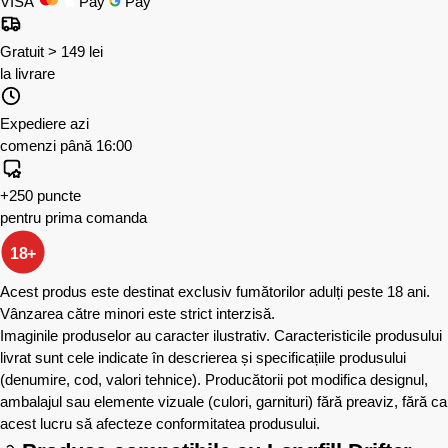
VISA
Pay
Pay
Gratuit > 149 lei
la livrare
Expediere azi
comenzi până 16:00
+250 puncte
pentru prima comanda
18+
Acest produs este destinat exclusiv fumătorilor adulți peste 18 ani.
Vânzarea către minori este strict interzisă.
Imaginile produselor au caracter ilustrativ. Caracteristicile produsului
livrat sunt cele indicate în descrierea și specificațiile produsului
(denumire, cod, valori tehnice). Producătorii pot modifica designul,
ambalajul sau elemente vizuale (culori, garnituri) fără preaviz, fără ca
acest lucru să afecteze conformitatea produsului.