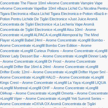
Concentrate The Flavor 10ml
»
Arome Concentrate Vampire Vape
»
Arome Concentrate VapeBar 10ml
»
Baza Lichid Cu Nicotina Pentru
Tigara Electronica
»
Baza Lichid Tigara Electronica e-Potion
»
Bază e-
Potion Pentru Lichide De Țigări Electronice
»
Just Juice Aromă
Concentrata de Țigări Electronice
»
La Lechería Vape Aromă
Concentrata de Țigări Electronice
»
Longfill Aisu 10ml - Arome
Concentrate
»
Longfill ALPACA
»
Longfill Atemporal by The Mind
Flayer
»
Longfill Babel 24ml – Arome Concentrate
»
Longfill Bombo -
Arome Concentrate
»
Longfill Bombo Core Edition – Arome
Concentrate
»
Longfill Curieux Potions – Arome Concentrate
»
Longfill
Dinner Lady Dessert Bar – Arome Concentrate
»
Longfill Dinner Lady
– Arome Concentrate
»
Longfill Dr Frost – Arome Concentrate
»
Longfill Drifter Bar 16ml & 24ml - Arome Concentrate
»
Longfill
Drifter Exotic 12ml – Arome Concentrate
»
Longfill Drifter Hyper 5ml -
Arome Concentrate
»
Longfill HALO – Arome Concentrate
»
Longfill
Kings Crest – Arome Concentrate
»
Longfill La Yaya
»
Longfill LIQUA
»
Longfill Montreal
»
Longfill OHF – Arome Concentrate
»
Longfill
Oil4vap – Arome Concentrate
»
Longfill Omerta – Arome Concentrate
»
Longfill Viper – Arome Concentrate
»
Longfill Yeti Summit Series –
Arome Concentrate
»
OXVA OX Aromă Concentrata de Țigări