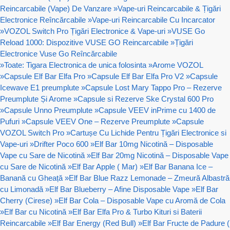
Reincarcabile (Vape) De Vanzare
»
Vape-uri Reincarcabile & Țigări
Electronice Reîncărcabile
»
Vape-uri Reincarcabile Cu Incarcator
»
VOZOL Switch Pro Țigări Electronice & Vape-uri
»
VUSE Go
Reload 1000: Dispozitive VUSE GO Reincarcabile
»
Țigări
Electronice Vuse Go Reîncărcabile
»
Toate: Tigara Electronica de unica folosinta
»
Arome VOZOL
»
Capsule Elf Bar Elfa Pro
»
Capsule Elf Bar Elfa Pro V2
»
Capsule
Icewave E1 preumplute
»
Capsule Lost Mary Tappo Pro – Rezerve
Preumplute Și Arome
»
Capsule si Rezerve Ske Crystal 600 Pro
»
Capsule Unno Preumplute
»
Capsule VEEV inPrime cu 1400 de
Pufuri
»
Capsule VEEV One – Rezerve Preumplute
»
Capsule
VOZOL Switch Pro
»
Cartușe Cu Lichide Pentru Țigări Electronice si
Vape-uri
»
Drifter Poco 600
»
Elf Bar 10mg Nicotină – Disposable
Vape cu Sare de Nicotină
»
Elf Bar 20mg Nicotină – Disposable Vape
cu Sare de Nicotină
»
Elf Bar Apple ( Mar)
»
Elf Bar Banana Ice –
Banană cu Gheață
»
Elf Bar Blue Razz Lemonade – Zmeură Albastră
cu Limonadă
»
Elf Bar Blueberry – Afine Disposable Vape
»
Elf Bar
Cherry (Cirese)
»
Elf Bar Cola – Disposable Vape cu Aromă de Cola
»
Elf Bar cu Nicotină
»
Elf Bar Elfa Pro & Turbo Kituri si Baterii
Reincarcabile
»
Elf Bar Energy (Red Bull)
»
Elf Bar Fructe de Padure (