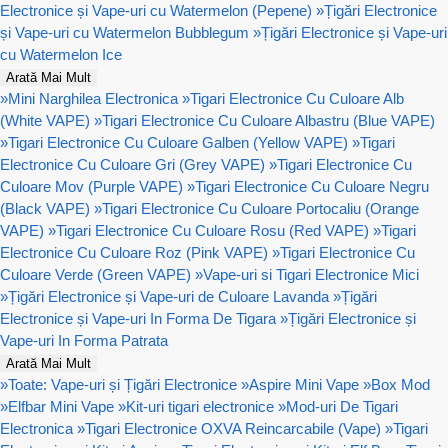
Electronice și Vape-uri cu Watermelon (Pepene)
»
Țigări Electronice
și Vape-uri cu Watermelon Bubblegum
»
Țigări Electronice și Vape-uri
cu Watermelon Ice
Arată Mai Mult
»
Mini Narghilea Electronica
»
Tigari Electronice Cu Culoare Alb
(White VAPE)
»
Tigari Electronice Cu Culoare Albastru (Blue VAPE)
»
Tigari Electronice Cu Culoare Galben (Yellow VAPE)
»
Tigari
Electronice Cu Culoare Gri (Grey VAPE)
»
Tigari Electronice Cu
Culoare Mov (Purple VAPE)
»
Tigari Electronice Cu Culoare Negru
(Black VAPE)
»
Tigari Electronice Cu Culoare Portocaliu (Orange
VAPE)
»
Tigari Electronice Cu Culoare Rosu (Red VAPE)
»
Tigari
Electronice Cu Culoare Roz (Pink VAPE)
»
Tigari Electronice Cu
Culoare Verde (Green VAPE)
»
Vape-uri si Tigari Electronice Mici
»
Țigări Electronice și Vape-uri de Culoare Lavanda
»
Țigări
Electronice și Vape-uri In Forma De Tigara
»
Țigări Electronice și
Vape-uri In Forma Patrata
Arată Mai Mult
»
Toate: Vape-uri și Țigări Electronice
»
Aspire Mini Vape
»
Box Mod
»
Elfbar Mini Vape
»
Kit-uri tigari electronice
»
Mod-uri De Tigari
Electronica
»
Tigari Electronice OXVA Reincarcabile (Vape)
»
Tigari