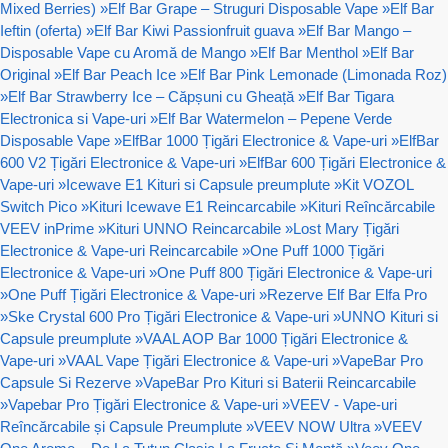
Mixed Berries)
»
Elf Bar Grape – Struguri Disposable Vape
»
Elf Bar
Ieftin (oferta)
»
Elf Bar Kiwi Passionfruit guava
»
Elf Bar Mango –
Disposable Vape cu Aromă de Mango
»
Elf Bar Menthol
»
Elf Bar
Original
»
Elf Bar Peach Ice
»
Elf Bar Pink Lemonade (Limonada Roz)
»
Elf Bar Strawberry Ice – Căpșuni cu Gheață
»
Elf Bar Tigara
Electronica si Vape-uri
»
Elf Bar Watermelon – Pepene Verde
Disposable Vape
»
ElfBar 1000 Țigări Electronice & Vape-uri
»
ElfBar
600 V2 Țigări Electronice & Vape-uri
»
ElfBar 600 Țigări Electronice &
Vape-uri
»
Icewave E1 Kituri si Capsule preumplute
»
Kit VOZOL
Switch Pico
»
Kituri Icewave E1 Reincarcabile
»
Kituri Reîncărcabile
VEEV inPrime
»
Kituri UNNO Reincarcabile
»
Lost Mary Țigări
Electronice & Vape-uri Reincarcabile
»
One Puff 1000 Țigări
Electronice & Vape-uri
»
One Puff 800 Țigări Electronice & Vape-uri
»
One Puff Țigări Electronice & Vape-uri
»
Rezerve Elf Bar Elfa Pro
»
Ske Crystal 600 Pro Țigări Electronice & Vape-uri
»
UNNO Kituri si
Capsule preumplute
»
VAAL AOP Bar 1000 Țigări Electronice &
Vape-uri
»
VAAL Vape Țigări Electronice & Vape-uri
»
VapeBar Pro
Capsule Si Rezerve
»
VapeBar Pro Kituri si Baterii Reincarcabile
»
Vapebar Pro Țigări Electronice & Vape-uri
»
VEEV - Vape-uri
Reîncărcabile și Capsule Preumplute
»
VEEV NOW Ultra
»
VEEV