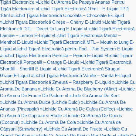
Țigări Electronice
»
Lichid Cu Aroma De Papaya Ananas Pentru
Țigări Electronice
»
Lichid Țigară Electronică 10ml – E-Liquid TPD
10ml
»
Lichid Țigară Electronică Ciocolată – Chocolate E-Liquid
»
Lichid Țigară Electronică Cireșe – Cherry E-Liquid
»
Lichid Țigară
Electronică DTL – Direct To Lung E-Liquid
»
Lichid Țigară Electronică
Lămâie – Lemon E-Liquid
»
Lichid Țigară Electronică Mentol –
Menthol E-Liquid
»
Lichid Țigară Electronică MTL – Mouth to Lung E-
Liquid
»
Lichid Țigară Electronică pentru Pod – Pod System E-Liquid
»
Lichid Țigară Electronică Piersică – Peach E-Liquid
»
Lichid Țigară
Electronică Portocală – Orange E-Liquid
»
Lichid Țigară Electronică
Shortfill – Shortfill E-Liquid
»
Lichid Țigară Electronică Struguri –
Grape E-Liquid
»
Lichid Țigară Electronică Vanilie – Vanilla E-Liquid
»
Lichid Țigară Electronică Zmeură – Raspberry E-Liquid
»
Lichide Cu
Aroma De Banana
»
Lichide Cu Aroma De Blueberry (Afine)
»
Lichide
Cu Aroma De Fructe De Padure
»
Lichide Cu Aroma De Kent
»
Lichide Cu Aroma Dulce (Lichide Dulci)
»
Lichide Cu Aromă De
Ananas (Pineapple)
»
Lichide Cu Aromă De Cafea (Coffee)
»
Lichide
Cu Aromă De Capsuni si Rodie
»
Lichide Cu Aromă De Cocos
(Coconut)
»
Lichide Cu Aromă De Cola
»
Lichide Cu Aromă de
Căpșuni (Strawberry)
»
Lichide Cu Aromă De Fructe
»
Lichide Cu
Aromă De Kiwi
»
Lichide Cu Aromă De Kiwi si Mar Verde
»
Lichide Cu