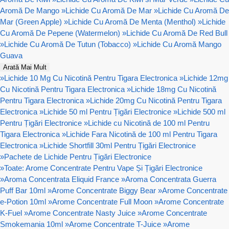
Aromă De Mango
»
Lichide Cu Aromă De Mar
»
Lichide Cu Aromă De
Mar (Green Apple)
»
Lichide Cu Aromă De Menta (Menthol)
»
Lichide
Cu Aromă De Pepene (Watermelon)
»
Lichide Cu Aromă De Red Bull
»
Lichide Cu Aromă De Tutun (Tobacco)
»
Lichide Cu Aromă Mango
Guava
Arată Mai Mult
»
Lichide 10 Mg Cu Nicotină Pentru Tigara Electronica
»
Lichide 12mg
Cu Nicotină Pentru Tigara Electronica
»
Lichide 18mg Cu Nicotină
Pentru Tigara Electronica
»
Lichide 20mg Cu Nicotină Pentru Tigara
Electronica
»
Lichide 50 ml Pentru Țigări Electronice
»
Lichide 500 ml
Pentru Țigări Electronice
»
Lichide cu Nicotină de 100 ml Pentru
Tigara Electronica
»
Lichide Fara Nicotină de 100 ml Pentru Tigara
Electronica
»
Lichide Shortfill 30ml Pentru Țigări Electronice
»
Pachete de Lichide Pentru Țigări Electronice
»
Toate: Arome Concentrate Pentru Vape Și Țigări Electronice
»
Aroma Concentrata Eliquid France
»
Aroma Concentrata Guerra
Puff Bar 10ml
»
Arome Concentrate Biggy Bear
»
Arome Concentrate
e-Potion 10ml
»
Arome Concentrate Full Moon
»
Arome Concentrate
K-Fuel
»
Arome Concentrate Nasty Juice
»
Arome Concentrate
Smokemania 10ml
»
Arome Concentrate T-Juice
»
Arome