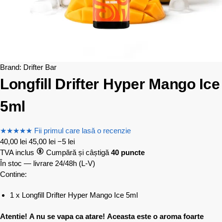
Brand:
Drifter Bar
Longfill Drifter Hyper Mango Ice
5ml
★
★
★
★
★
Fii primul care lasă o recenzie
40,00
lei
45,00
lei
−5 lei
TVA inclus
Cumpără și câștigă
40 puncte
În stoc — livrare 24/48h
(L-V)
Contine:
1 x Longfill Drifter Hyper Mango Ice 5ml
Atentie! A nu se vapa ca atare! Aceasta este o aroma foarte