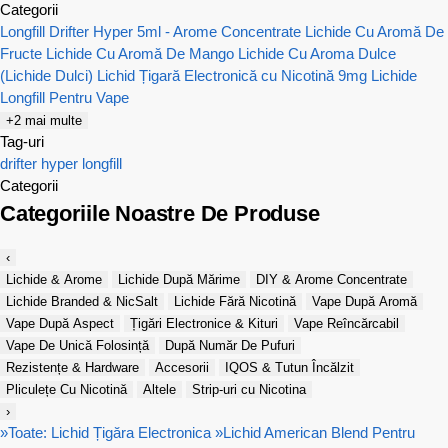
Categorii
Longfill Drifter Hyper 5ml - Arome Concentrate
Lichide Cu Aromă De
Fructe
Lichide Cu Aromă De Mango
Lichide Cu Aroma Dulce
(Lichide Dulci)
Lichid Țigară Electronică cu Nicotină 9mg
Lichide
Longfill Pentru Vape
+2 mai multe
Tag-uri
drifter
hyper
longfill
Categorii
Categoriile Noastre De Produse
‹
Lichide & Arome
Lichide După Mărime
DIY & Arome Concentrate
Lichide Branded & NicSalt
Lichide Fără Nicotină
Vape După Aromă
Vape După Aspect
Țigări Electronice & Kituri
Vape Reîncărcabil
Vape De Unică Folosință
După Număr De Pufuri
Rezistențe & Hardware
Accesorii
IQOS & Tutun Încălzit
Pliculețe Cu Nicotină
Altele
Strip-uri cu Nicotina
›
»
Toate: Lichid Țigăra Electronica
»
Lichid American Blend Pentru