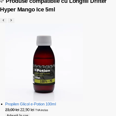
Produse compatibile cu
Longfill Drifter
Hyper Mango Ice 5ml
Propilen Glicol e-Potion 100ml
23,00
lei
22,90
lei
TVA inclus
Adaugă în coș