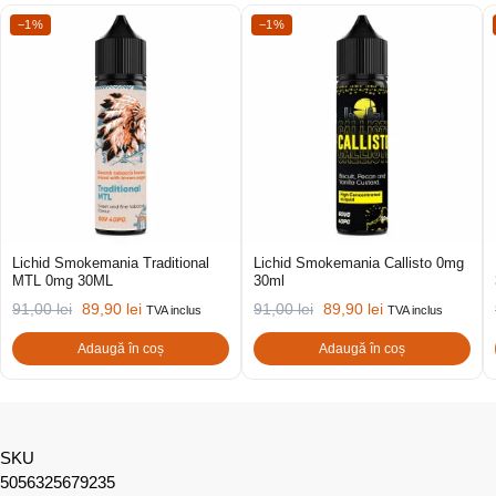
−1%
−1%
Lichid Smokemania Traditional
Lichid Smokemania Callisto 0mg
MTL 0mg 30ML
30ml
91,00
lei
89,90
lei
91,00
lei
89,90
lei
TVA inclus
TVA inclus
Adaugă în coș
Adaugă în coș
SKU
5056325679235