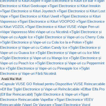
Electronice si Kituri Aspire
»
Tigari Electronice si Kituri Elf Bar
»
Tigari
Electronice si Kituri Geekvape
»
Tigari Electronice si Kituri Innokin
»
Tigari Electronice si Kituri Joyetech
»
Tigari Electronice si Kituri Lost
Vape
»
Tigari Electronice si Kituri Uwell
»
Tigari Electronice si Kituri
Vaporesso
»
Tigari Electronice si Kituri VOOPOO
»
Tigari Electronice
si Kituri VOZOL
»
Tigari Electronice si Kituri VUSE
»
Vape Pen-uri
»
Vape Vaporesso Mini
»
Vape-uri cu Nicotină
»
Țigări Electronice și
Vape-uri cu Apple Ice
»
Țigări Electronice și Vape-uri cu Cherry Cola
»
Țigări Electronice și Vape-uri cu Cola Ice la e-Potion
»
Țigări
Electronice și Vape-uri cu Cotton Candy Ice
»
Țigări Electronice și
Vape-uri cu Guava Ice
»
Țigări Electronice și Vape-uri cu Ice Mint
»
Țigări Electronice și Vape-uri cu Mango Ice
»
Țigări Electronice și
Vape-uri cu Peach Ice
»
Țigări Electronice și Vape-uri cu Peppermint
Ice
»
Țigări Electronice și Vape-uri cu Pineapple Ice
»
Țigări
Electronice și Vape-uri Fără Nicotină
Arată Mai Mult
»
Capsule VUSE GO Reload pentru Dispozitive VUSE Reincarcabile
»
Elf Bar Țigări Electronice și Vape-uri Reîncărcabile
»
Elfbar Elfa Pro
(Elf Bar Reincarcabil) Țigări Electronice & Vape-uri
»
Tigari
Electronice Reincarcabile VapeBar
»
Tigari Electronice VEEV
Reincarcabile (Vape) De Vanzare
»
Tigari Electronice Vozol