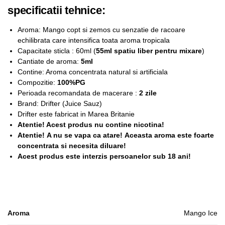
specificatii tehnice:
Aroma: Mango copt si zemos cu senzatie de racoare
echilibrata care intensifica toata aroma tropicala
Capacitate sticla : 60ml (
55ml spatiu liber pentru mixare
)
Cantiate de aroma:
5ml
Contine: Aroma concentrata natural si artificiala
Compozitie:
100%PG
Perioada recomandata de macerare :
2 zile
Brand: Drifter (Juice Sauz)
Drifter este fabricat in Marea Britanie
Atentie! Acest produs nu contine nicotina!
Atentie! A nu se vapa ca atare! Aceasta aroma este foarte
concentrata si necesita diluare!
Acest produs este interzis persoanelor sub 18 ani!
Aroma
Mango Ice