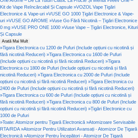
One Arome – De La Tutun Clasic La Fructe Și Mentă
»
Veev One –
Kit de Vape Reîncărcabil Și Capsule
»
VOZOL Vape Țigări
Electronice & Vape-uri
»
VUSE GO 1000 Țigări Electronice & Vape-
uri
»
VUSE GO AROME
»
Vuse Go Fără Nicotină – Țigări Electronice
0 mg
»
VUSE PRO ONE 1000
»
Vuse Vape – Țigări Electronice, Kituri
Și Capsule
Arată Mai Mult
»
Tigara Electronica cu 1200 de Pufuri (Include opțiuni cu nicotină și
fără nicotină Reduceri)
»
Tigara Electronica cu 1600 de Pufuri
(Include opțiuni cu nicotină și fără nicotină Reduceri)
»
Tigara
Electronica cu 1800 de Pufuri (Include opțiuni cu nicotină și fără
nicotină Reduceri)
»
Tigara Electronica cu 2000 de Pufuri (Include
opțiuni cu nicotină și fără nicotină Reduceri)
»
Tigara Electronica cu
2400 de Pufuri (Include opțiuni cu nicotină și fără nicotină Reduceri)
»
Tigara Electronica cu 600 de Pufuri (Include opțiuni cu nicotină și
fără nicotină Reduceri)
»
Tigara Electronica cu 800 de Pufuri (Include
opțiuni cu nicotină și fără nicotină Reduceri)
»
Țigări Electronice cu
1000 de Pufuri
»
Toate: Atomizor pentru Țigară Electronică
»
Atomizoare Servisabile
RTA/RDA
»
Atomizor Pentru Utilizatori Avansați - Atomizor De Țigară
Electronică
»
Atomizor Pentru Începători - Atomizor De Țigară