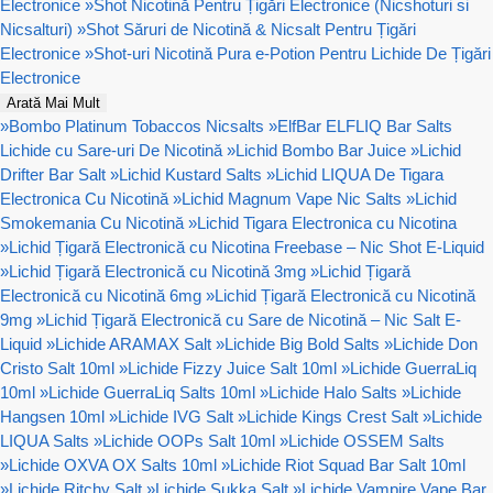
Electronice
»
Shot Nicotină Pentru Țigări Electronice (Nicshoturi si
Nicsalturi)
»
Shot Săruri de Nicotină & Nicsalt Pentru Țigări
Electronice
»
Shot-uri Nicotină Pura e-Potion Pentru Lichide De Țigări
Electronice
Arată Mai Mult
»
Bombo Platinum Tobaccos Nicsalts
»
ElfBar ELFLIQ Bar Salts
Lichide cu Sare-uri De Nicotină
»
Lichid Bombo Bar Juice
»
Lichid
Drifter Bar Salt
»
Lichid Kustard Salts
»
Lichid LIQUA De Tigara
Electronica Cu Nicotină
»
Lichid Magnum Vape Nic Salts
»
Lichid
Smokemania Cu Nicotină
»
Lichid Tigara Electronica cu Nicotina
»
Lichid Țigară Electronică cu Nicotina Freebase – Nic Shot E-Liquid
»
Lichid Țigară Electronică cu Nicotină 3mg
»
Lichid Țigară
Electronică cu Nicotină 6mg
»
Lichid Țigară Electronică cu Nicotină
9mg
»
Lichid Țigară Electronică cu Sare de Nicotină – Nic Salt E-
Liquid
»
Lichide ARAMAX Salt
»
Lichide Big Bold Salts
»
Lichide Don
Cristo Salt 10ml
»
Lichide Fizzy Juice Salt 10ml
»
Lichide GuerraLiq
10ml
»
Lichide GuerraLiq Salts 10ml
»
Lichide Halo Salts
»
Lichide
Hangsen 10ml
»
Lichide IVG Salt
»
Lichide Kings Crest Salt
»
Lichide
LIQUA Salts
»
Lichide OOPs Salt 10ml
»
Lichide OSSEM Salts
»
Lichide OXVA OX Salts 10ml
»
Lichide Riot Squad Bar Salt 10ml
»
Lichide Ritchy Salt
»
Lichide Sukka Salt
»
Lichide Vampire Vape Bar