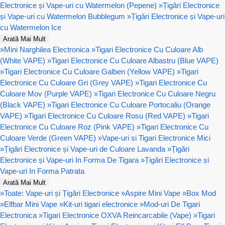
Electronice și Vape-uri cu Watermelon (Pepene)
»
Țigări Electronice
și Vape-uri cu Watermelon Bubblegum
»
Țigări Electronice și Vape-uri
cu Watermelon Ice
Arată Mai Mult
»
Mini Narghilea Electronica
»
Tigari Electronice Cu Culoare Alb
(White VAPE)
»
Tigari Electronice Cu Culoare Albastru (Blue VAPE)
»
Tigari Electronice Cu Culoare Galben (Yellow VAPE)
»
Tigari
Electronice Cu Culoare Gri (Grey VAPE)
»
Tigari Electronice Cu
Culoare Mov (Purple VAPE)
»
Tigari Electronice Cu Culoare Negru
(Black VAPE)
»
Tigari Electronice Cu Culoare Portocaliu (Orange
VAPE)
»
Tigari Electronice Cu Culoare Rosu (Red VAPE)
»
Tigari
Electronice Cu Culoare Roz (Pink VAPE)
»
Tigari Electronice Cu
Culoare Verde (Green VAPE)
»
Vape-uri si Tigari Electronice Mici
»
Țigări Electronice și Vape-uri de Culoare Lavanda
»
Țigări
Electronice și Vape-uri In Forma De Tigara
»
Țigări Electronice și
Vape-uri In Forma Patrata
Arată Mai Mult
»
Toate: Vape-uri și Țigări Electronice
»
Aspire Mini Vape
»
Box Mod
»
Elfbar Mini Vape
»
Kit-uri tigari electronice
»
Mod-uri De Tigari
Electronica
»
Tigari Electronice OXVA Reincarcabile (Vape)
»
Tigari