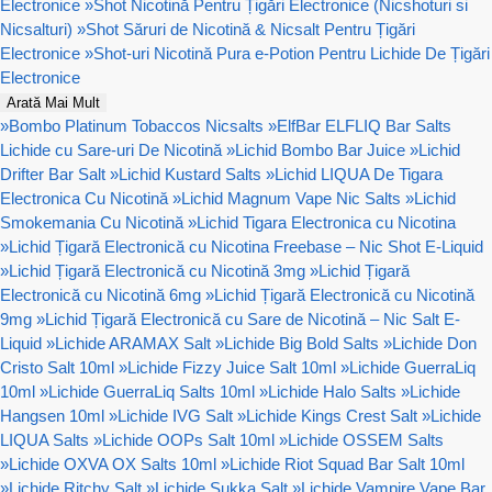
Electronice
»
Shot Nicotină Pentru Țigări Electronice (Nicshoturi si
Nicsalturi)
»
Shot Săruri de Nicotină & Nicsalt Pentru Țigări
Electronice
»
Shot-uri Nicotină Pura e-Potion Pentru Lichide De Țigări
Electronice
Arată Mai Mult
»
Bombo Platinum Tobaccos Nicsalts
»
ElfBar ELFLIQ Bar Salts
Lichide cu Sare-uri De Nicotină
»
Lichid Bombo Bar Juice
»
Lichid
Drifter Bar Salt
»
Lichid Kustard Salts
»
Lichid LIQUA De Tigara
Electronica Cu Nicotină
»
Lichid Magnum Vape Nic Salts
»
Lichid
Smokemania Cu Nicotină
»
Lichid Tigara Electronica cu Nicotina
»
Lichid Țigară Electronică cu Nicotina Freebase – Nic Shot E-Liquid
»
Lichid Țigară Electronică cu Nicotină 3mg
»
Lichid Țigară
Electronică cu Nicotină 6mg
»
Lichid Țigară Electronică cu Nicotină
9mg
»
Lichid Țigară Electronică cu Sare de Nicotină – Nic Salt E-
Liquid
»
Lichide ARAMAX Salt
»
Lichide Big Bold Salts
»
Lichide Don
Cristo Salt 10ml
»
Lichide Fizzy Juice Salt 10ml
»
Lichide GuerraLiq
10ml
»
Lichide GuerraLiq Salts 10ml
»
Lichide Halo Salts
»
Lichide
Hangsen 10ml
»
Lichide IVG Salt
»
Lichide Kings Crest Salt
»
Lichide
LIQUA Salts
»
Lichide OOPs Salt 10ml
»
Lichide OSSEM Salts
»
Lichide OXVA OX Salts 10ml
»
Lichide Riot Squad Bar Salt 10ml
»
Lichide Ritchy Salt
»
Lichide Sukka Salt
»
Lichide Vampire Vape Bar