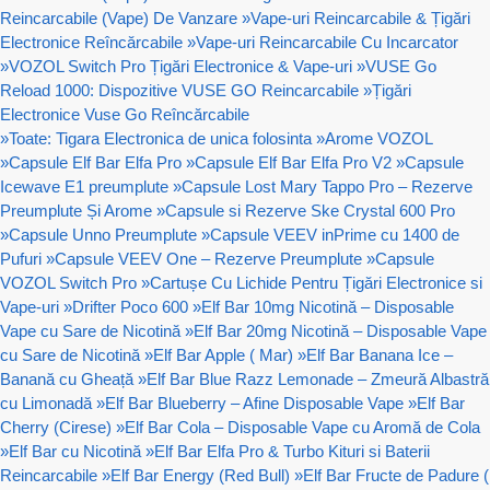
Reincarcabile (Vape) De Vanzare
»
Vape-uri Reincarcabile & Țigări
Electronice Reîncărcabile
»
Vape-uri Reincarcabile Cu Incarcator
»
VOZOL Switch Pro Țigări Electronice & Vape-uri
»
VUSE Go
Reload 1000: Dispozitive VUSE GO Reincarcabile
»
Țigări
Electronice Vuse Go Reîncărcabile
»
Toate: Tigara Electronica de unica folosinta
»
Arome VOZOL
»
Capsule Elf Bar Elfa Pro
»
Capsule Elf Bar Elfa Pro V2
»
Capsule
Icewave E1 preumplute
»
Capsule Lost Mary Tappo Pro – Rezerve
Preumplute Și Arome
»
Capsule si Rezerve Ske Crystal 600 Pro
»
Capsule Unno Preumplute
»
Capsule VEEV inPrime cu 1400 de
Pufuri
»
Capsule VEEV One – Rezerve Preumplute
»
Capsule
VOZOL Switch Pro
»
Cartușe Cu Lichide Pentru Țigări Electronice si
Vape-uri
»
Drifter Poco 600
»
Elf Bar 10mg Nicotină – Disposable
Vape cu Sare de Nicotină
»
Elf Bar 20mg Nicotină – Disposable Vape
cu Sare de Nicotină
»
Elf Bar Apple ( Mar)
»
Elf Bar Banana Ice –
Banană cu Gheață
»
Elf Bar Blue Razz Lemonade – Zmeură Albastră
cu Limonadă
»
Elf Bar Blueberry – Afine Disposable Vape
»
Elf Bar
Cherry (Cirese)
»
Elf Bar Cola – Disposable Vape cu Aromă de Cola
»
Elf Bar cu Nicotină
»
Elf Bar Elfa Pro & Turbo Kituri si Baterii
Reincarcabile
»
Elf Bar Energy (Red Bull)
»
Elf Bar Fructe de Padure (