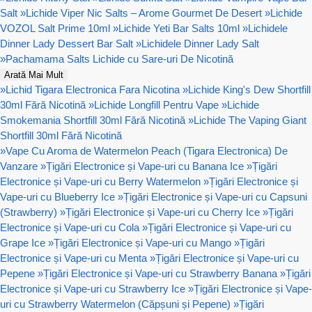
Salt
»
Lichide Viper Nic Salts – Arome Gourmet De Desert
»
Lichide
VOZOL Salt Prime 10ml
»
Lichide Yeti Bar Salts 10ml
»
Lichidele
Dinner Lady Dessert Bar Salt
»
Lichidele Dinner Lady Salt
»
Pachamama Salts Lichide cu Sare-uri De Nicotină
Arată Mai Mult
»
Lichid Tigara Electronica Fara Nicotina
»
Lichide King's Dew Shortfill
30ml Fără Nicotină
»
Lichide Longfill Pentru Vape
»
Lichide
Smokemania Shortfill 30ml Fără Nicotină
»
Lichide The Vaping Giant
Shortfill 30ml Fără Nicotină
»
Vape Cu Aroma de Watermelon Peach (Tigara Electronica) De
Vanzare
»
Țigări Electronice și Vape-uri cu Banana Ice
»
Țigări
Electronice și Vape-uri cu Berry Watermelon
»
Țigări Electronice și
Vape-uri cu Blueberry Ice
»
Țigări Electronice și Vape-uri cu Capsuni
(Strawberry)
»
Țigări Electronice și Vape-uri cu Cherry Ice
»
Țigări
Electronice și Vape-uri cu Cola
»
Țigări Electronice și Vape-uri cu
Grape Ice
»
Țigări Electronice și Vape-uri cu Mango
»
Țigări
Electronice și Vape-uri cu Menta
»
Țigări Electronice și Vape-uri cu
Pepene
»
Țigări Electronice și Vape-uri cu Strawberry Banana
»
Țigări
Electronice și Vape-uri cu Strawberry Ice
»
Țigări Electronice și Vape-
uri cu Strawberry Watermelon (Căpșuni și Pepene)
»
Țigări