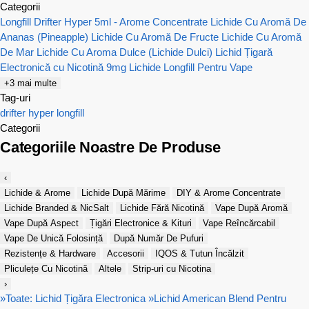
Categorii
Longfill Drifter Hyper 5ml - Arome Concentrate
Lichide Cu Aromă De
Ananas (Pineapple)
Lichide Cu Aromă De Fructe
Lichide Cu Aromă
De Mar
Lichide Cu Aroma Dulce (Lichide Dulci)
Lichid Țigară
Electronică cu Nicotină 9mg
Lichide Longfill Pentru Vape
+3 mai multe
Tag-uri
drifter
hyper
longfill
Categorii
Categoriile Noastre De Produse
‹
Lichide & Arome
Lichide După Mărime
DIY & Arome Concentrate
Lichide Branded & NicSalt
Lichide Fără Nicotină
Vape După Aromă
Vape După Aspect
Țigări Electronice & Kituri
Vape Reîncărcabil
Vape De Unică Folosință
După Număr De Pufuri
Rezistențe & Hardware
Accesorii
IQOS & Tutun Încălzit
Pliculețe Cu Nicotină
Altele
Strip-uri cu Nicotina
›
»
Toate: Lichid Țigăra Electronica
»
Lichid American Blend Pentru