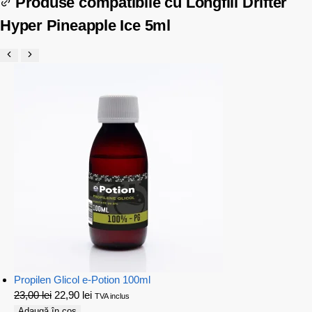
Produse compatibile cu
Longfill Drifter
Hyper Pineapple Ice 5ml
Propilen Glicol e-Potion 100ml
23,00
lei
22,90
lei
TVA inclus
Adaugă în coș