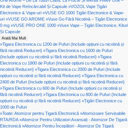
One Arome – De La Tutun Clasic La Fructe Și Mentă
»
Veev One –
Kit de Vape Reîncărcabil Și Capsule
»
VOZOL Vape Țigări
Electronice & Vape-uri
»
VUSE GO 1000 Țigări Electronice & Vape-
uri
»
VUSE GO AROME
»
Vuse Go Fără Nicotină – Țigări Electronice
0 mg
»
VUSE PRO ONE 1000
»
Vuse Vape – Țigări Electronice, Kituri
Și Capsule
Arată Mai Mult
»
Tigara Electronica cu 1200 de Pufuri (Include opțiuni cu nicotină și
fără nicotină Reduceri)
»
Tigara Electronica cu 1600 de Pufuri
(Include opțiuni cu nicotină și fără nicotină Reduceri)
»
Tigara
Electronica cu 1800 de Pufuri (Include opțiuni cu nicotină și fără
nicotină Reduceri)
»
Tigara Electronica cu 2000 de Pufuri (Include
opțiuni cu nicotină și fără nicotină Reduceri)
»
Tigara Electronica cu
2400 de Pufuri (Include opțiuni cu nicotină și fără nicotină Reduceri)
»
Tigara Electronica cu 600 de Pufuri (Include opțiuni cu nicotină și
fără nicotină Reduceri)
»
Tigara Electronica cu 800 de Pufuri (Include
opțiuni cu nicotină și fără nicotină Reduceri)
»
Țigări Electronice cu
1000 de Pufuri
»
Toate: Atomizor pentru Țigară Electronică
»
Atomizoare Servisabile
RTA/RDA
»
Atomizor Pentru Utilizatori Avansați - Atomizor De Țigară
Electronică
»
Atomizor Pentru Începători - Atomizor De Țigară