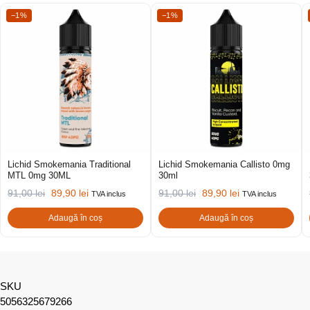
−1%
−1%
Lichid Smokemania Traditional
Lichid Smokemania Callisto 0mg
MTL 0mg 30ML
30ml
91,00
lei
89,90
lei
91,00
lei
89,90
lei
TVA inclus
TVA inclus
Adaugă în coș
Adaugă în coș
SKU
5056325679266