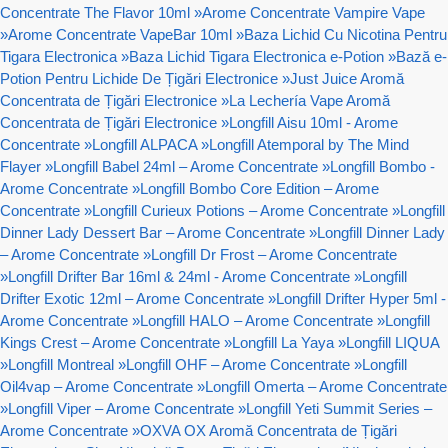
Concentrate The Flavor 10ml
»
Arome Concentrate Vampire Vape
»
Arome Concentrate VapeBar 10ml
»
Baza Lichid Cu Nicotina Pentru
Tigara Electronica
»
Baza Lichid Tigara Electronica e-Potion
»
Bază e-
Potion Pentru Lichide De Țigări Electronice
»
Just Juice Aromă
Concentrata de Țigări Electronice
»
La Lechería Vape Aromă
Concentrata de Țigări Electronice
»
Longfill Aisu 10ml - Arome
Concentrate
»
Longfill ALPACA
»
Longfill Atemporal by The Mind
Flayer
»
Longfill Babel 24ml – Arome Concentrate
»
Longfill Bombo -
Arome Concentrate
»
Longfill Bombo Core Edition – Arome
Concentrate
»
Longfill Curieux Potions – Arome Concentrate
»
Longfill
Dinner Lady Dessert Bar – Arome Concentrate
»
Longfill Dinner Lady
– Arome Concentrate
»
Longfill Dr Frost – Arome Concentrate
»
Longfill Drifter Bar 16ml & 24ml - Arome Concentrate
»
Longfill
Drifter Exotic 12ml – Arome Concentrate
»
Longfill Drifter Hyper 5ml -
Arome Concentrate
»
Longfill HALO – Arome Concentrate
»
Longfill
Kings Crest – Arome Concentrate
»
Longfill La Yaya
»
Longfill LIQUA
»
Longfill Montreal
»
Longfill OHF – Arome Concentrate
»
Longfill
Oil4vap – Arome Concentrate
»
Longfill Omerta – Arome Concentrate
»
Longfill Viper – Arome Concentrate
»
Longfill Yeti Summit Series –
Arome Concentrate
»
OXVA OX Aromă Concentrata de Țigări