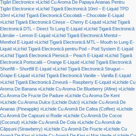
Țigări Electronice
»
Lichid Cu Aroma De Papaya Ananas Pentru
Țigări Electronice
»
Lichid Țigară Electronică 10ml – E-Liquid TPD
10ml
»
Lichid Țigară Electronică Ciocolată – Chocolate E-Liquid
»
Lichid Țigară Electronică Cireșe – Cherry E-Liquid
»
Lichid Țigară
Electronică DTL – Direct To Lung E-Liquid
»
Lichid Țigară Electronică
Lămâie – Lemon E-Liquid
»
Lichid Țigară Electronică Mentol –
Menthol E-Liquid
»
Lichid Țigară Electronică MTL – Mouth to Lung E-
Liquid
»
Lichid Țigară Electronică pentru Pod – Pod System E-Liquid
»
Lichid Țigară Electronică Piersică – Peach E-Liquid
»
Lichid Țigară
Electronică Portocală – Orange E-Liquid
»
Lichid Țigară Electronică
Shortfill – Shortfill E-Liquid
»
Lichid Țigară Electronică Struguri –
Grape E-Liquid
»
Lichid Țigară Electronică Vanilie – Vanilla E-Liquid
»
Lichid Țigară Electronică Zmeură – Raspberry E-Liquid
»
Lichide Cu
Aroma De Banana
»
Lichide Cu Aroma De Blueberry (Afine)
»
Lichide
Cu Aroma De Fructe De Padure
»
Lichide Cu Aroma De Kent
»
Lichide Cu Aroma Dulce (Lichide Dulci)
»
Lichide Cu Aromă De
Ananas (Pineapple)
»
Lichide Cu Aromă De Cafea (Coffee)
»
Lichide
Cu Aromă De Capsuni si Rodie
»
Lichide Cu Aromă De Cocos
(Coconut)
»
Lichide Cu Aromă De Cola
»
Lichide Cu Aromă de
Căpșuni (Strawberry)
»
Lichide Cu Aromă De Fructe
»
Lichide Cu
Aromă De Kiwi
»
Lichide Cu Aromă De Kiwi si Mar Verde
»
Lichide Cu