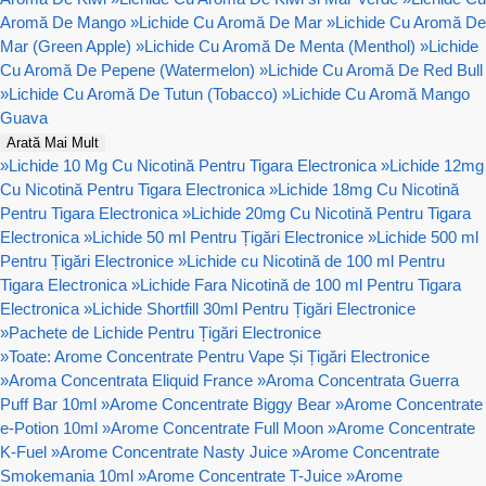
Aromă De Mango
»
Lichide Cu Aromă De Mar
»
Lichide Cu Aromă De
Mar (Green Apple)
»
Lichide Cu Aromă De Menta (Menthol)
»
Lichide
Cu Aromă De Pepene (Watermelon)
»
Lichide Cu Aromă De Red Bull
»
Lichide Cu Aromă De Tutun (Tobacco)
»
Lichide Cu Aromă Mango
Guava
Arată Mai Mult
»
Lichide 10 Mg Cu Nicotină Pentru Tigara Electronica
»
Lichide 12mg
Cu Nicotină Pentru Tigara Electronica
»
Lichide 18mg Cu Nicotină
Pentru Tigara Electronica
»
Lichide 20mg Cu Nicotină Pentru Tigara
Electronica
»
Lichide 50 ml Pentru Țigări Electronice
»
Lichide 500 ml
Pentru Țigări Electronice
»
Lichide cu Nicotină de 100 ml Pentru
Tigara Electronica
»
Lichide Fara Nicotină de 100 ml Pentru Tigara
Electronica
»
Lichide Shortfill 30ml Pentru Țigări Electronice
»
Pachete de Lichide Pentru Țigări Electronice
»
Toate: Arome Concentrate Pentru Vape Și Țigări Electronice
»
Aroma Concentrata Eliquid France
»
Aroma Concentrata Guerra
Puff Bar 10ml
»
Arome Concentrate Biggy Bear
»
Arome Concentrate
e-Potion 10ml
»
Arome Concentrate Full Moon
»
Arome Concentrate
K-Fuel
»
Arome Concentrate Nasty Juice
»
Arome Concentrate
Smokemania 10ml
»
Arome Concentrate T-Juice
»
Arome