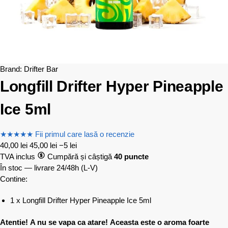
Brand:
Drifter Bar
Longfill Drifter Hyper Pineapple
Ice 5ml
★
★
★
★
★
Fii primul care lasă o recenzie
40,00
lei
45,00
lei
−5 lei
TVA inclus
Cumpără și câștigă
40 puncte
În stoc — livrare 24/48h
(L-V)
Contine:
1 x Longfill Drifter Hyper Pineapple Ice 5ml
Atentie! A nu se vapa ca atare! Aceasta este o aroma foarte