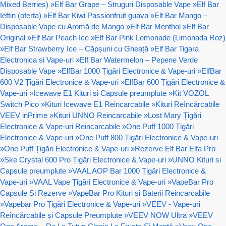
Mixed Berries)
»
Elf Bar Grape – Struguri Disposable Vape
»
Elf Bar
Ieftin (oferta)
»
Elf Bar Kiwi Passionfruit guava
»
Elf Bar Mango –
Disposable Vape cu Aromă de Mango
»
Elf Bar Menthol
»
Elf Bar
Original
»
Elf Bar Peach Ice
»
Elf Bar Pink Lemonade (Limonada Roz)
»
Elf Bar Strawberry Ice – Căpșuni cu Gheață
»
Elf Bar Tigara
Electronica si Vape-uri
»
Elf Bar Watermelon – Pepene Verde
Disposable Vape
»
ElfBar 1000 Țigări Electronice & Vape-uri
»
ElfBar
600 V2 Țigări Electronice & Vape-uri
»
ElfBar 600 Țigări Electronice &
Vape-uri
»
Icewave E1 Kituri si Capsule preumplute
»
Kit VOZOL
Switch Pico
»
Kituri Icewave E1 Reincarcabile
»
Kituri Reîncărcabile
VEEV inPrime
»
Kituri UNNO Reincarcabile
»
Lost Mary Țigări
Electronice & Vape-uri Reincarcabile
»
One Puff 1000 Țigări
Electronice & Vape-uri
»
One Puff 800 Țigări Electronice & Vape-uri
»
One Puff Țigări Electronice & Vape-uri
»
Rezerve Elf Bar Elfa Pro
»
Ske Crystal 600 Pro Țigări Electronice & Vape-uri
»
UNNO Kituri si
Capsule preumplute
»
VAAL AOP Bar 1000 Țigări Electronice &
Vape-uri
»
VAAL Vape Țigări Electronice & Vape-uri
»
VapeBar Pro
Capsule Si Rezerve
»
VapeBar Pro Kituri si Baterii Reincarcabile
»
Vapebar Pro Țigări Electronice & Vape-uri
»
VEEV - Vape-uri
Reîncărcabile și Capsule Preumplute
»
VEEV NOW Ultra
»
VEEV