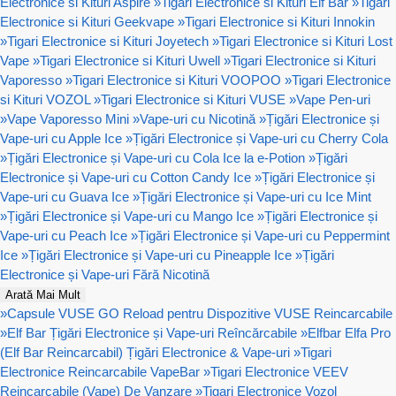
Electronice si Kituri Aspire
»
Tigari Electronice si Kituri Elf Bar
»
Tigari
Electronice si Kituri Geekvape
»
Tigari Electronice si Kituri Innokin
»
Tigari Electronice si Kituri Joyetech
»
Tigari Electronice si Kituri Lost
Vape
»
Tigari Electronice si Kituri Uwell
»
Tigari Electronice si Kituri
Vaporesso
»
Tigari Electronice si Kituri VOOPOO
»
Tigari Electronice
si Kituri VOZOL
»
Tigari Electronice si Kituri VUSE
»
Vape Pen-uri
»
Vape Vaporesso Mini
»
Vape-uri cu Nicotină
»
Țigări Electronice și
Vape-uri cu Apple Ice
»
Țigări Electronice și Vape-uri cu Cherry Cola
»
Țigări Electronice și Vape-uri cu Cola Ice la e-Potion
»
Țigări
Electronice și Vape-uri cu Cotton Candy Ice
»
Țigări Electronice și
Vape-uri cu Guava Ice
»
Țigări Electronice și Vape-uri cu Ice Mint
»
Țigări Electronice și Vape-uri cu Mango Ice
»
Țigări Electronice și
Vape-uri cu Peach Ice
»
Țigări Electronice și Vape-uri cu Peppermint
Ice
»
Țigări Electronice și Vape-uri cu Pineapple Ice
»
Țigări
Electronice și Vape-uri Fără Nicotină
Arată Mai Mult
»
Capsule VUSE GO Reload pentru Dispozitive VUSE Reincarcabile
»
Elf Bar Țigări Electronice și Vape-uri Reîncărcabile
»
Elfbar Elfa Pro
(Elf Bar Reincarcabil) Țigări Electronice & Vape-uri
»
Tigari
Electronice Reincarcabile VapeBar
»
Tigari Electronice VEEV
Reincarcabile (Vape) De Vanzare
»
Tigari Electronice Vozol