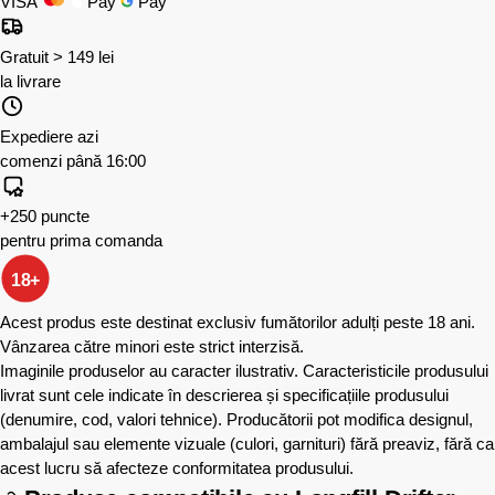
VISA
Pay
Pay
Gratuit > 149 lei
la livrare
Expediere azi
comenzi până 16:00
+250 puncte
pentru prima comanda
18+
Acest produs este destinat exclusiv fumătorilor adulți peste 18 ani.
Vânzarea către minori este strict interzisă.
Imaginile produselor au caracter ilustrativ. Caracteristicile produsului
livrat sunt cele indicate în descrierea și specificațiile produsului
(denumire, cod, valori tehnice). Producătorii pot modifica designul,
ambalajul sau elemente vizuale (culori, garnituri) fără preaviz, fără ca
acest lucru să afecteze conformitatea produsului.