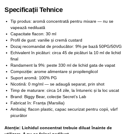
Specificații Tehnice
Tip produs: aromă concentrată pentru mixare — nu se
vapează nediluată
Capacitate flacon: 30 ml
Profil de gust: vanilie și cremă custard
Dozaj recomandat de producător: 9% pe bază 50PG/50VG
Echivalent în picături: circa 45 de picături la 10 ml de lichid
final
Randament la 9%: peste 330 ml de lichid gata de vapat
Compoziție: arome alimentare și propilenglicol
Suport aromă: 100% PG
Nicotină: 0 mg/ml — se adaugă separat, prin shot
Timp de maturare: circa 14 zile, la întuneric și la loc uscat
Brand: Biggy Bear, colecție Secret’s Lab
Fabricat în: Franța (Marsilia)
Ambalaj: flacon plastic, capac securizat pentru copii, vârf
picurător
Atenție: Lichidul concentrat trebuie diluat înainte de
utilizare. A nu se folosi nediluat.