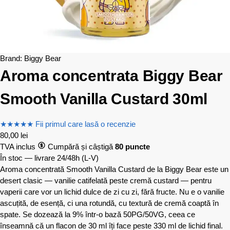
Brand:
Biggy Bear
Aroma concentrata Biggy Bear
Smooth Vanilla Custard 30ml
★
★
★
★
★
Fii primul care lasă o recenzie
80,00
lei
TVA inclus
Cumpără și câștigă
80 puncte
În stoc — livrare 24/48h
(L-V)
Aroma concentrată Smooth Vanilla Custard de la Biggy Bear este un
desert clasic — vanilie catifelată peste cremă custard — pentru
vaperii care vor un lichid dulce de zi cu zi, fără fructe. Nu e o vanilie
ascuțită, de esență, ci una rotundă, cu textură de cremă coaptă în
spate. Se dozează la 9% într-o bază 50PG/50VG, ceea ce
înseamnă că un flacon de 30 ml îți face peste 330 ml de lichid final.