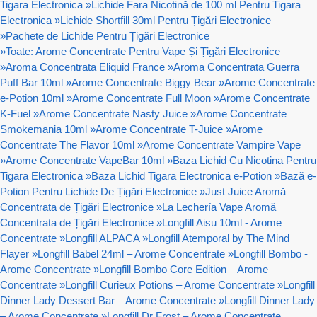
Tigara Electronica
»
Lichide Fara Nicotină de 100 ml Pentru Tigara
Electronica
»
Lichide Shortfill 30ml Pentru Țigări Electronice
»
Pachete de Lichide Pentru Țigări Electronice
»
Toate: Arome Concentrate Pentru Vape Și Țigări Electronice
»
Aroma Concentrata Eliquid France
»
Aroma Concentrata Guerra
Puff Bar 10ml
»
Arome Concentrate Biggy Bear
»
Arome Concentrate
e-Potion 10ml
»
Arome Concentrate Full Moon
»
Arome Concentrate
K-Fuel
»
Arome Concentrate Nasty Juice
»
Arome Concentrate
Smokemania 10ml
»
Arome Concentrate T-Juice
»
Arome
Concentrate The Flavor 10ml
»
Arome Concentrate Vampire Vape
»
Arome Concentrate VapeBar 10ml
»
Baza Lichid Cu Nicotina Pentru
Tigara Electronica
»
Baza Lichid Tigara Electronica e-Potion
»
Bază e-
Potion Pentru Lichide De Țigări Electronice
»
Just Juice Aromă
Concentrata de Țigări Electronice
»
La Lechería Vape Aromă
Concentrata de Țigări Electronice
»
Longfill Aisu 10ml - Arome
Concentrate
»
Longfill ALPACA
»
Longfill Atemporal by The Mind
Flayer
»
Longfill Babel 24ml – Arome Concentrate
»
Longfill Bombo -
Arome Concentrate
»
Longfill Bombo Core Edition – Arome
Concentrate
»
Longfill Curieux Potions – Arome Concentrate
»
Longfill
Dinner Lady Dessert Bar – Arome Concentrate
»
Longfill Dinner Lady
– Arome Concentrate
»
Longfill Dr Frost – Arome Concentrate