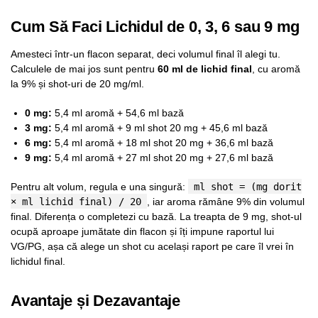
Cum Să Faci Lichidul de 0, 3, 6 sau 9 mg
Amesteci într-un flacon separat, deci volumul final îl alegi tu.
Calculele de mai jos sunt pentru
60 ml de lichid final
, cu aromă
la 9% și shot-uri de 20 mg/ml.
0 mg:
5,4 ml aromă + 54,6 ml bază
3 mg:
5,4 ml aromă + 9 ml shot 20 mg + 45,6 ml bază
6 mg:
5,4 ml aromă + 18 ml shot 20 mg + 36,6 ml bază
9 mg:
5,4 ml aromă + 27 ml shot 20 mg + 27,6 ml bază
Pentru alt volum, regula e una singură:
ml shot = (mg dorit
× ml lichid final) / 20
, iar aroma rămâne 9% din volumul
final. Diferența o completezi cu bază. La treapta de 9 mg, shot-ul
ocupă aproape jumătate din flacon și îți impune raportul lui
VG/PG, așa că alege un shot cu același raport pe care îl vrei în
lichidul final.
Avantaje și Dezavantaje