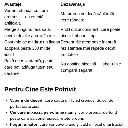
Avantaje
Dezavantaje
Vanilie rotundă, cu corp
Maturarea de două săptămâni
cremos — nu esență
cere răbdare
artificială
Merge singură, fără să ai
Profil dulce constant, care poate
nevoie de alte arome în mix
obosi limba în timp
Cost mic pe mililitru: un flacon
Deserturile cremoase încarcă
acoperă peste 330 ml de
rezistențele mai repede decât
lichid
fructatele
Bază de mix stabilă, peste
Nu conține nicotină — shot-ul se
care poți adăuga tutun sau
cumpără separat
caramel
Pentru Cine Este Potrivit
Vaperii de desert
, care caută un lichid cremos, dulce, de
purtat toată ziua.
Cei care mixează pe volume mari
și vor o aromă „de fond”
peste care să construiască rețete proprii.
Foștii fumători
care vor ceva blând și cald în locul unui fructat