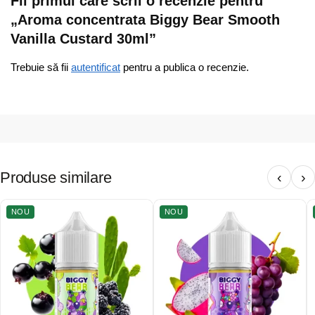
Fii primul care scrii o recenzie pentru
„Aroma concentrata Biggy Bear Smooth
Vanilla Custard 30ml”
Trebuie să fii
autentificat
pentru a publica o recenzie.
Produse similare
‹
›
NOU
NOU