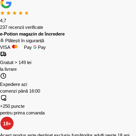
4,7
237 recenzii verificate
e-Potion magazin de încredere
Plătești în siguranță
VISA
Pay
Pay
Gratuit > 149 lei
la livrare
Expediere azi
comenzi până 16:00
+250 puncte
pentru prima comanda
18+
Acest produs este destinat exclusiv fumătorilor adulți peste 18 ani.