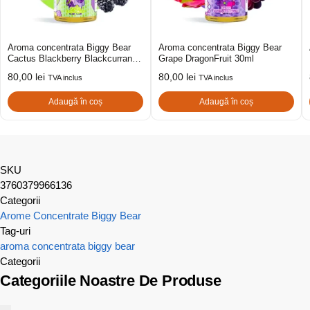
Aroma concentrata Biggy Bear
Aroma concentrata Biggy Bear
Cactus Blackberry Blackcurrant
Grape DragonFruit 30ml
30ml
80,00
lei
80,00
lei
TVA inclus
TVA inclus
Adaugă în coș
Adaugă în coș
SKU
3760379966136
Categorii
Arome Concentrate Biggy Bear
Tag-uri
aroma concentrata
biggy bear
Categorii
Categoriile Noastre De Produse