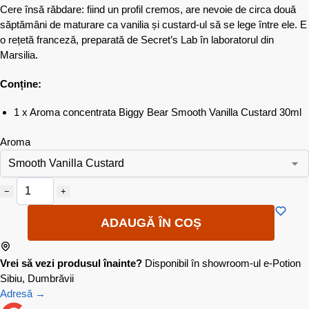
Cere însă răbdare: fiind un profil cremos, are nevoie de circa două
săptămâni de maturare ca vanilia și custard-ul să se lege între ele. E
o rețetă franceză, preparată de Secret’s Lab în laboratorul din
Marsilia.
Conține:
1 x Aroma concentrata Biggy Bear Smooth Vanilla Custard 30ml
Aroma
−
+
ADAUGĂ ÎN COȘ
Vrei să vezi produsul înainte?
Disponibil în showroom-ul e-Potion
Sibiu, Dumbrăvii
Adresă →