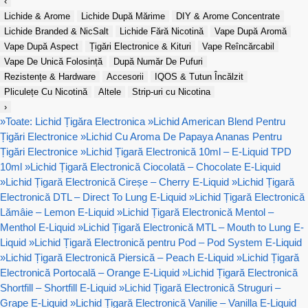
‹
Lichide & Arome
Lichide După Mărime
DIY & Arome Concentrate
Lichide Branded & NicSalt
Lichide Fără Nicotină
Vape După Aromă
Vape După Aspect
Țigări Electronice & Kituri
Vape Reîncărcabil
Vape De Unică Folosință
După Număr De Pufuri
Rezistențe & Hardware
Accesorii
IQOS & Tutun Încălzit
Pliculețe Cu Nicotină
Altele
Strip-uri cu Nicotina
›
»
Toate: Lichid Țigăra Electronica
»
Lichid American Blend Pentru
Țigări Electronice
»
Lichid Cu Aroma De Papaya Ananas Pentru
Țigări Electronice
»
Lichid Țigară Electronică 10ml – E-Liquid TPD
10ml
»
Lichid Țigară Electronică Ciocolată – Chocolate E-Liquid
»
Lichid Țigară Electronică Cireșe – Cherry E-Liquid
»
Lichid Țigară
Electronică DTL – Direct To Lung E-Liquid
»
Lichid Țigară Electronică
Lămâie – Lemon E-Liquid
»
Lichid Țigară Electronică Mentol –
Menthol E-Liquid
»
Lichid Țigară Electronică MTL – Mouth to Lung E-
Liquid
»
Lichid Țigară Electronică pentru Pod – Pod System E-Liquid
»
Lichid Țigară Electronică Piersică – Peach E-Liquid
»
Lichid Țigară
Electronică Portocală – Orange E-Liquid
»
Lichid Țigară Electronică
Shortfill – Shortfill E-Liquid
»
Lichid Țigară Electronică Struguri –
Grape E-Liquid
»
Lichid Țigară Electronică Vanilie – Vanilla E-Liquid