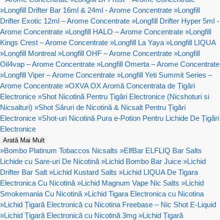
»
Longfill Drifter Bar 16ml & 24ml - Arome Concentrate
»
Longfill
Drifter Exotic 12ml – Arome Concentrate
»
Longfill Drifter Hyper 5ml -
Arome Concentrate
»
Longfill HALO – Arome Concentrate
»
Longfill
Kings Crest – Arome Concentrate
»
Longfill La Yaya
»
Longfill LIQUA
»
Longfill Montreal
»
Longfill OHF – Arome Concentrate
»
Longfill
Oil4vap – Arome Concentrate
»
Longfill Omerta – Arome Concentrate
»
Longfill Viper – Arome Concentrate
»
Longfill Yeti Summit Series –
Arome Concentrate
»
OXVA OX Aromă Concentrata de Țigări
Electronice
»
Shot Nicotină Pentru Țigări Electronice (Nicshoturi si
Nicsalturi)
»
Shot Săruri de Nicotină & Nicsalt Pentru Țigări
Electronice
»
Shot-uri Nicotină Pura e-Potion Pentru Lichide De Țigări
Electronice
Arată Mai Mult
»
Bombo Platinum Tobaccos Nicsalts
»
ElfBar ELFLIQ Bar Salts
Lichide cu Sare-uri De Nicotină
»
Lichid Bombo Bar Juice
»
Lichid
Drifter Bar Salt
»
Lichid Kustard Salts
»
Lichid LIQUA De Tigara
Electronica Cu Nicotină
»
Lichid Magnum Vape Nic Salts
»
Lichid
Smokemania Cu Nicotină
»
Lichid Tigara Electronica cu Nicotina
»
Lichid Țigară Electronică cu Nicotina Freebase – Nic Shot E-Liquid
»
Lichid Țigară Electronică cu Nicotină 3mg
»
Lichid Țigară