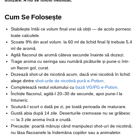
Cum Se Folosește
Stabilește întâi ce volum final vrei să obții — de acolo pornesc
toate calculele.
Scoate 9% din acel volum: la 60 ml de lichid final îți trebuie 5,4
ml de aromă.
Agită flaconul de aromă câteva secunde înainte să dozezi.
Trage aroma cu seringa sau numără picăturile și pune-o într-
un flacon gol, curat.
Dozează shot-ul de nicotină acum, dacă vrei nicotină în lichid:
alege dintre
shot-urile de nicotină pură e-Potion
.
Completează restul volumului cu
bază VG/PG e-Potion
.
Închide flaconul, agită-l 20–30 de secunde, apoi pune-l la
întuneric.
Scutură-l scurt o dată pe zi, pe toată perioada de maturare.
Gustă abia după 14 zile. Deserturile cremoase nu se grăbesc
— la 3 zile aroma încă e crudă.
Precauție: poartă mănuși când manipulezi shot-uri de nicotină;
nu lăsa flacoanele la îndemâna copiilor sau a animalelor.