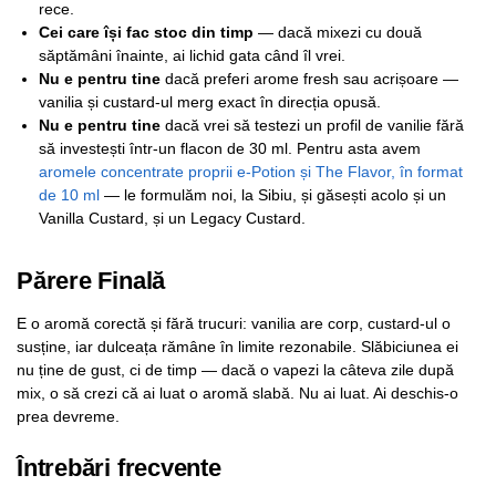
rece.
Cei care își fac stoc din timp
— dacă mixezi cu două
săptămâni înainte, ai lichid gata când îl vrei.
Nu e pentru tine
dacă preferi arome fresh sau acrișoare —
vanilia și custard-ul merg exact în direcția opusă.
Nu e pentru tine
dacă vrei să testezi un profil de vanilie fără
să investești într-un flacon de 30 ml. Pentru asta avem
aromele concentrate proprii e-Potion și The Flavor, în format
de 10 ml
— le formulăm noi, la Sibiu, și găsești acolo și un
Vanilla Custard, și un Legacy Custard.
Părere Finală
E o aromă corectă și fără trucuri: vanilia are corp, custard-ul o
susține, iar dulceața rămâne în limite rezonabile. Slăbiciunea ei
nu ține de gust, ci de timp — dacă o vapezi la câteva zile după
mix, o să crezi că ai luat o aromă slabă. Nu ai luat. Ai deschis-o
prea devreme.
Întrebări frecvente