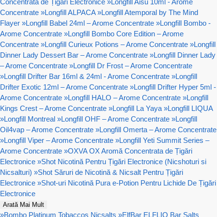
Concentrata de Țigări Electronice
»
Longfill Aisu 10ml - Arome
Concentrate
»
Longfill ALPACA
»
Longfill Atemporal by The Mind
Flayer
»
Longfill Babel 24ml – Arome Concentrate
»
Longfill Bombo -
Arome Concentrate
»
Longfill Bombo Core Edition – Arome
Concentrate
»
Longfill Curieux Potions – Arome Concentrate
»
Longfill
Dinner Lady Dessert Bar – Arome Concentrate
»
Longfill Dinner Lady
– Arome Concentrate
»
Longfill Dr Frost – Arome Concentrate
»
Longfill Drifter Bar 16ml & 24ml - Arome Concentrate
»
Longfill
Drifter Exotic 12ml – Arome Concentrate
»
Longfill Drifter Hyper 5ml -
Arome Concentrate
»
Longfill HALO – Arome Concentrate
»
Longfill
Kings Crest – Arome Concentrate
»
Longfill La Yaya
»
Longfill LIQUA
»
Longfill Montreal
»
Longfill OHF – Arome Concentrate
»
Longfill
Oil4vap – Arome Concentrate
»
Longfill Omerta – Arome Concentrate
»
Longfill Viper – Arome Concentrate
»
Longfill Yeti Summit Series –
Arome Concentrate
»
OXVA OX Aromă Concentrata de Țigări
Electronice
»
Shot Nicotină Pentru Țigări Electronice (Nicshoturi si
Nicsalturi)
»
Shot Săruri de Nicotină & Nicsalt Pentru Țigări
Electronice
»
Shot-uri Nicotină Pura e-Potion Pentru Lichide De Țigări
Electronice
Arată Mai Mult
»
Bombo Platinum Tobaccos Nicsalts
»
ElfBar ELFLIQ Bar Salts