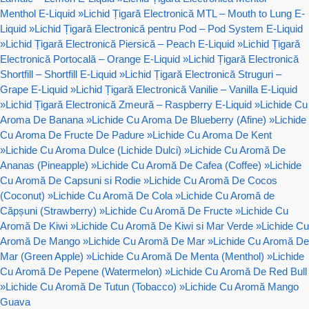
Menthol E-Liquid
»
Lichid Țigară Electronică MTL – Mouth to Lung E-
Liquid
»
Lichid Țigară Electronică pentru Pod – Pod System E-Liquid
»
Lichid Țigară Electronică Piersică – Peach E-Liquid
»
Lichid Țigară
Electronică Portocală – Orange E-Liquid
»
Lichid Țigară Electronică
Shortfill – Shortfill E-Liquid
»
Lichid Țigară Electronică Struguri –
Grape E-Liquid
»
Lichid Țigară Electronică Vanilie – Vanilla E-Liquid
»
Lichid Țigară Electronică Zmeură – Raspberry E-Liquid
»
Lichide Cu
Aroma De Banana
»
Lichide Cu Aroma De Blueberry (Afine)
»
Lichide
Cu Aroma De Fructe De Padure
»
Lichide Cu Aroma De Kent
»
Lichide Cu Aroma Dulce (Lichide Dulci)
»
Lichide Cu Aromă De
Ananas (Pineapple)
»
Lichide Cu Aromă De Cafea (Coffee)
»
Lichide
Cu Aromă De Capsuni si Rodie
»
Lichide Cu Aromă De Cocos
(Coconut)
»
Lichide Cu Aromă De Cola
»
Lichide Cu Aromă de
Căpșuni (Strawberry)
»
Lichide Cu Aromă De Fructe
»
Lichide Cu
Aromă De Kiwi
»
Lichide Cu Aromă De Kiwi si Mar Verde
»
Lichide Cu
Aromă De Mango
»
Lichide Cu Aromă De Mar
»
Lichide Cu Aromă De
Mar (Green Apple)
»
Lichide Cu Aromă De Menta (Menthol)
»
Lichide
Cu Aromă De Pepene (Watermelon)
»
Lichide Cu Aromă De Red Bull
»
Lichide Cu Aromă De Tutun (Tobacco)
»
Lichide Cu Aromă Mango
Guava