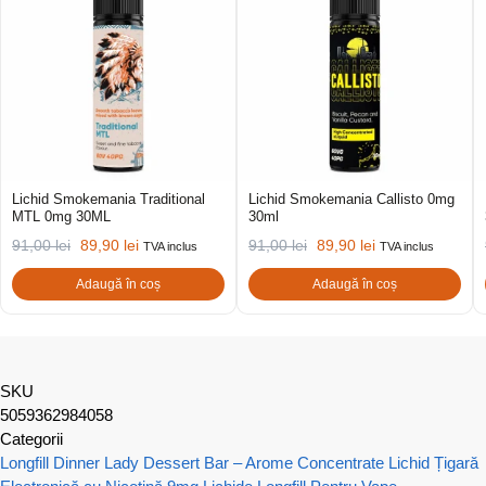
Lichid Smokemania Traditional
Lichid Smokemania Callisto 0mg
MTL 0mg 30ML
30ml
91,00
lei
89,90
lei
91,00
lei
89,90
lei
TVA inclus
TVA inclus
Adaugă în coș
Adaugă în coș
SKU
5059362984058
Categorii
Longfill Dinner Lady Dessert Bar – Arome Concentrate
Lichid Țigară