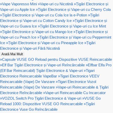
»
Vape Vaporesso Mini
»
Vape-uri cu Nicotină
»
Țigări Electronice și
Vape-uri cu Apple Ice
»
Țigări Electronice și Vape-uri cu Cherry Cola
»
Țigări Electronice și Vape-uri cu Cola Ice la e-Potion
»
Țigări
Electronice și Vape-uri cu Cotton Candy Ice
»
Țigări Electronice și
Vape-uri cu Guava Ice
»
Țigări Electronice și Vape-uri cu Ice Mint
»
Țigări Electronice și Vape-uri cu Mango Ice
»
Țigări Electronice și
Vape-uri cu Peach Ice
»
Țigări Electronice și Vape-uri cu Peppermint
Ice
»
Țigări Electronice și Vape-uri cu Pineapple Ice
»
Țigări
Electronice și Vape-uri Fără Nicotină
Arată Mai Mult
»
Capsule VUSE GO Reload pentru Dispozitive VUSE Reincarcabile
»
Elf Bar Țigări Electronice și Vape-uri Reîncărcabile
»
Elfbar Elfa Pro
(Elf Bar Reincarcabil) Țigări Electronice & Vape-uri
»
Tigari
Electronice Reincarcabile VapeBar
»
Tigari Electronice VEEV
Reincarcabile (Vape) De Vanzare
»
Tigari Electronice Vozol
Reincarcabile (Vape) De Vanzare
»
Vape-uri Reincarcabile & Țigări
Electronice Reîncărcabile
»
Vape-uri Reincarcabile Cu Incarcator
»
VOZOL Switch Pro Țigări Electronice & Vape-uri
»
VUSE Go
Reload 1000: Dispozitive VUSE GO Reincarcabile
»
Țigări
Electronice Vuse Go Reîncărcabile