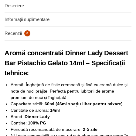
Descriere
Informații suplimentare
Recenzii
0
Aromă concentrată Dinner Lady Dessert
Bar Pistachio Gelato 14ml – Specificații
tehnice:
Aromă: Înghețată de fistic cremoasă și fină cu cremă dulce și
note de nuci prăjite. Perfectă pentru iubitorii de arome
premium de nuci și înghețată.
Capacitate sticlă:
60ml (46ml spațiu liber pentru mixare)
Cantitate de aromă:
14ml
Brand:
Dinner Lady
Conține:
100% PG
Perioadă recomandată de macerare:
2-5 zile
NU este compatibilă cu vape-uri sub-ohm sau putere mare în