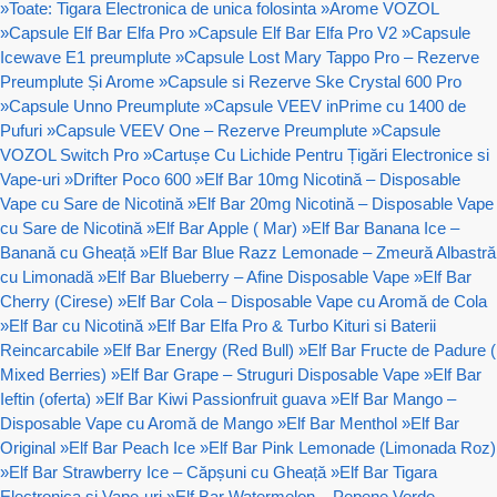
»
Toate: Tigara Electronica de unica folosinta
»
Arome VOZOL
»
Capsule Elf Bar Elfa Pro
»
Capsule Elf Bar Elfa Pro V2
»
Capsule
Icewave E1 preumplute
»
Capsule Lost Mary Tappo Pro – Rezerve
Preumplute Și Arome
»
Capsule si Rezerve Ske Crystal 600 Pro
»
Capsule Unno Preumplute
»
Capsule VEEV inPrime cu 1400 de
Pufuri
»
Capsule VEEV One – Rezerve Preumplute
»
Capsule
VOZOL Switch Pro
»
Cartușe Cu Lichide Pentru Țigări Electronice si
Vape-uri
»
Drifter Poco 600
»
Elf Bar 10mg Nicotină – Disposable
Vape cu Sare de Nicotină
»
Elf Bar 20mg Nicotină – Disposable Vape
cu Sare de Nicotină
»
Elf Bar Apple ( Mar)
»
Elf Bar Banana Ice –
Banană cu Gheață
»
Elf Bar Blue Razz Lemonade – Zmeură Albastră
cu Limonadă
»
Elf Bar Blueberry – Afine Disposable Vape
»
Elf Bar
Cherry (Cirese)
»
Elf Bar Cola – Disposable Vape cu Aromă de Cola
»
Elf Bar cu Nicotină
»
Elf Bar Elfa Pro & Turbo Kituri si Baterii
Reincarcabile
»
Elf Bar Energy (Red Bull)
»
Elf Bar Fructe de Padure (
Mixed Berries)
»
Elf Bar Grape – Struguri Disposable Vape
»
Elf Bar
Ieftin (oferta)
»
Elf Bar Kiwi Passionfruit guava
»
Elf Bar Mango –
Disposable Vape cu Aromă de Mango
»
Elf Bar Menthol
»
Elf Bar
Original
»
Elf Bar Peach Ice
»
Elf Bar Pink Lemonade (Limonada Roz)
»
Elf Bar Strawberry Ice – Căpșuni cu Gheață
»
Elf Bar Tigara
Electronica si Vape-uri
»
Elf Bar Watermelon – Pepene Verde