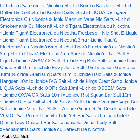
Lichide cu Sare-uri De Nicotină
»
Lichid Bombo Bar Juice
»
Lichid
Drifter Bar Salt
»
Lichid Kustard Salts
»
Lichid LIQUA De Tigara
Electronica Cu Nicotină
»
Lichid Magnum Vape Nic Salts
»
Lichid
Smokemania Cu Nicotină
»
Lichid Tigara Electronica cu Nicotina
»
Lichid Țigară Electronică cu Nicotina Freebase – Nic Shot E-Liquid
»
Lichid Țigară Electronică cu Nicotină 3mg
»
Lichid Țigară
Electronică cu Nicotină 6mg
»
Lichid Țigară Electronică cu Nicotină
9mg
»
Lichid Țigară Electronică cu Sare de Nicotină – Nic Salt E-
Liquid
»
Lichide ARAMAX Salt
»
Lichide Big Bold Salts
»
Lichide Don
Cristo Salt 10ml
»
Lichide Fizzy Juice Salt 10ml
»
Lichide GuerraLiq
10ml
»
Lichide GuerraLiq Salts 10ml
»
Lichide Halo Salts
»
Lichide
Hangsen 10ml
»
Lichide IVG Salt
»
Lichide Kings Crest Salt
»
Lichide
LIQUA Salts
»
Lichide OOPs Salt 10ml
»
Lichide OSSEM Salts
»
Lichide OXVA OX Salts 10ml
»
Lichide Riot Squad Bar Salt 10ml
»
Lichide Ritchy Salt
»
Lichide Sukka Salt
»
Lichide Vampire Vape Bar
Salt
»
Lichide Viper Nic Salts – Arome Gourmet De Desert
»
Lichide
VOZOL Salt Prime 10ml
»
Lichide Yeti Bar Salts 10ml
»
Lichidele
Dinner Lady Dessert Bar Salt
»
Lichidele Dinner Lady Salt
»
Pachamama Salts Lichide cu Sare-uri De Nicotină
Arată Mai Mult