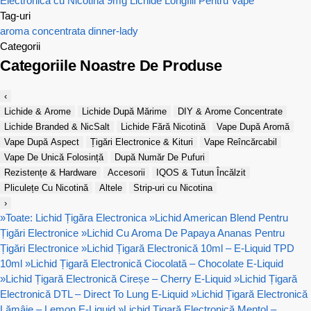
Electronică cu Nicotină 9mg
Lichide Longfill Pentru Vape
Tag-uri
aroma concentrata
dinner-lady
Categorii
Categoriile Noastre De Produse
‹
Lichide & Arome
Lichide După Mărime
DIY & Arome Concentrate
Lichide Branded & NicSalt
Lichide Fără Nicotină
Vape După Aromă
Vape După Aspect
Țigări Electronice & Kituri
Vape Reîncărcabil
Vape De Unică Folosință
După Număr De Pufuri
Rezistențe & Hardware
Accesorii
IQOS & Tutun Încălzit
Pliculețe Cu Nicotină
Altele
Strip-uri cu Nicotina
›
»
Toate: Lichid Țigăra Electronica
»
Lichid American Blend Pentru
Țigări Electronice
»
Lichid Cu Aroma De Papaya Ananas Pentru
Țigări Electronice
»
Lichid Țigară Electronică 10ml – E-Liquid TPD
10ml
»
Lichid Țigară Electronică Ciocolată – Chocolate E-Liquid
»
Lichid Țigară Electronică Cireșe – Cherry E-Liquid
»
Lichid Țigară
Electronică DTL – Direct To Lung E-Liquid
»
Lichid Țigară Electronică
Lămâie – Lemon E-Liquid
»
Lichid Țigară Electronică Mentol –