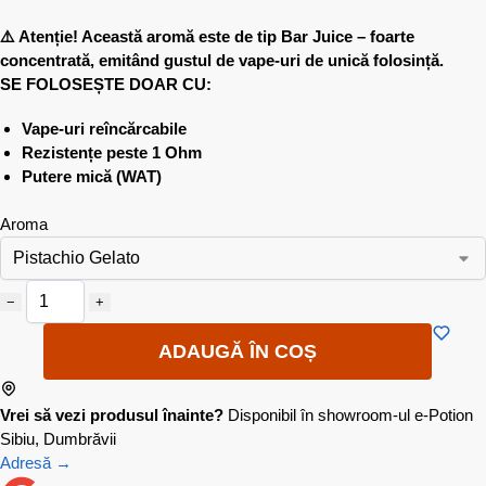
⚠️ Atenție! Această aromă este de tip Bar Juice – foarte
concentrată, emitând gustul de vape-uri de unică folosință.
SE FOLOSEȘTE DOAR CU:
Vape-uri reîncărcabile
Rezistențe peste 1 Ohm
Putere mică (WAT)
Aroma
−
+
ADAUGĂ ÎN COȘ
Vrei să vezi produsul înainte?
Disponibil în showroom-ul e-Potion
Sibiu, Dumbrăvii
Adresă →