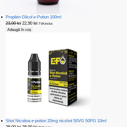
Propilen Glicol e-Potion 100ml
23,00
lei
22,90
lei
TVA inclus
Adaugă în coș
Shot Nicotina e-potion 20mg nicshot 50VG 50PG 10ml
29,00
lei
28,00
lei