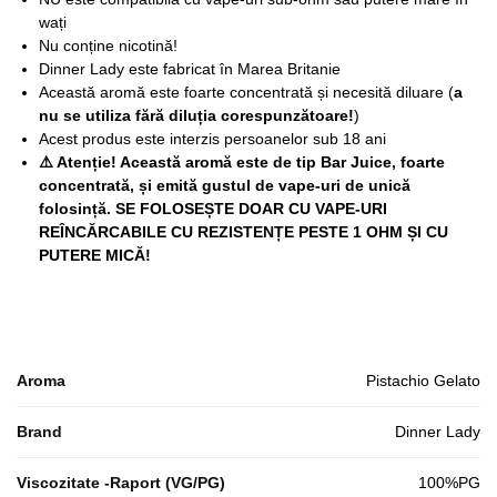
wați
Nu conține nicotină!
Dinner Lady este fabricat în Marea Britanie
Această aromă este foarte concentrată și necesită diluare (
a
nu se utiliza fără diluția corespunzătoare!
)
Acest produs este interzis persoanelor sub 18 ani
⚠️ Atenție! Această aromă este de tip Bar Juice, foarte
concentrată, și emită gustul de vape-uri de unică
folosință. SE FOLOSEȘTE DOAR CU VAPE-URI
REÎNCĂRCABILE CU REZISTENȚE PESTE 1 OHM ȘI CU
PUTERE MICĂ!
Aroma
Pistachio Gelato
Brand
Dinner Lady
Viscozitate -Raport (VG/PG)
100%PG