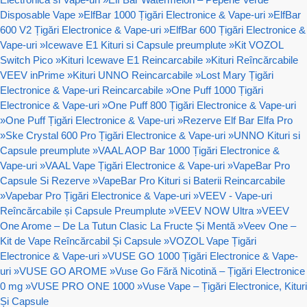
Disposable Vape
»
ElfBar 1000 Țigări Electronice & Vape-uri
»
ElfBar
600 V2 Țigări Electronice & Vape-uri
»
ElfBar 600 Țigări Electronice &
Vape-uri
»
Icewave E1 Kituri si Capsule preumplute
»
Kit VOZOL
Switch Pico
»
Kituri Icewave E1 Reincarcabile
»
Kituri Reîncărcabile
VEEV inPrime
»
Kituri UNNO Reincarcabile
»
Lost Mary Țigări
Electronice & Vape-uri Reincarcabile
»
One Puff 1000 Țigări
Electronice & Vape-uri
»
One Puff 800 Țigări Electronice & Vape-uri
»
One Puff Țigări Electronice & Vape-uri
»
Rezerve Elf Bar Elfa Pro
»
Ske Crystal 600 Pro Țigări Electronice & Vape-uri
»
UNNO Kituri si
Capsule preumplute
»
VAAL AOP Bar 1000 Țigări Electronice &
Vape-uri
»
VAAL Vape Țigări Electronice & Vape-uri
»
VapeBar Pro
Capsule Si Rezerve
»
VapeBar Pro Kituri si Baterii Reincarcabile
»
Vapebar Pro Țigări Electronice & Vape-uri
»
VEEV - Vape-uri
Reîncărcabile și Capsule Preumplute
»
VEEV NOW Ultra
»
VEEV
One Arome – De La Tutun Clasic La Fructe Și Mentă
»
Veev One –
Kit de Vape Reîncărcabil Și Capsule
»
VOZOL Vape Țigări
Electronice & Vape-uri
»
VUSE GO 1000 Țigări Electronice & Vape-
uri
»
VUSE GO AROME
»
Vuse Go Fără Nicotină – Țigări Electronice
0 mg
»
VUSE PRO ONE 1000
»
Vuse Vape – Țigări Electronice, Kituri
Și Capsule