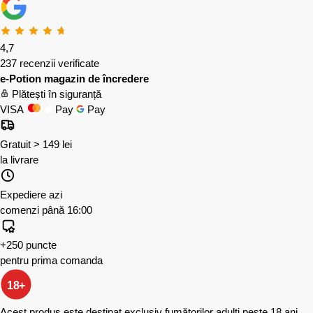
4,7
237 recenzii verificate
e-Potion magazin de încredere
Plătești în siguranță
VISA
Pay
Pay
Gratuit > 149 lei
la livrare
Expediere azi
comenzi până 16:00
+250 puncte
pentru prima comanda
18+
Acest produs este destinat exclusiv fumătorilor adulți peste 18 ani.