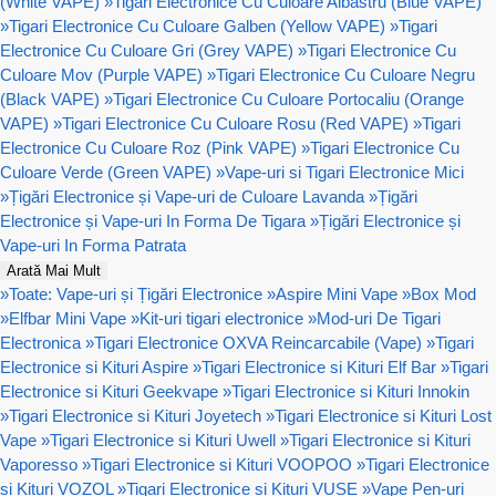
(White VAPE)
»
Tigari Electronice Cu Culoare Albastru (Blue VAPE)
»
Tigari Electronice Cu Culoare Galben (Yellow VAPE)
»
Tigari
Electronice Cu Culoare Gri (Grey VAPE)
»
Tigari Electronice Cu
Culoare Mov (Purple VAPE)
»
Tigari Electronice Cu Culoare Negru
(Black VAPE)
»
Tigari Electronice Cu Culoare Portocaliu (Orange
VAPE)
»
Tigari Electronice Cu Culoare Rosu (Red VAPE)
»
Tigari
Electronice Cu Culoare Roz (Pink VAPE)
»
Tigari Electronice Cu
Culoare Verde (Green VAPE)
»
Vape-uri si Tigari Electronice Mici
»
Țigări Electronice și Vape-uri de Culoare Lavanda
»
Țigări
Electronice și Vape-uri In Forma De Tigara
»
Țigări Electronice și
Vape-uri In Forma Patrata
Arată Mai Mult
»
Toate: Vape-uri și Țigări Electronice
»
Aspire Mini Vape
»
Box Mod
»
Elfbar Mini Vape
»
Kit-uri tigari electronice
»
Mod-uri De Tigari
Electronica
»
Tigari Electronice OXVA Reincarcabile (Vape)
»
Tigari
Electronice si Kituri Aspire
»
Tigari Electronice si Kituri Elf Bar
»
Tigari
Electronice si Kituri Geekvape
»
Tigari Electronice si Kituri Innokin
»
Tigari Electronice si Kituri Joyetech
»
Tigari Electronice si Kituri Lost
Vape
»
Tigari Electronice si Kituri Uwell
»
Tigari Electronice si Kituri
Vaporesso
»
Tigari Electronice si Kituri VOOPOO
»
Tigari Electronice
si Kituri VOZOL
»
Tigari Electronice si Kituri VUSE
»
Vape Pen-uri