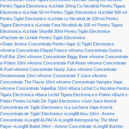
Pentru Tigara Electronica
»
Lichide 20mg Cu Nicotină Pentru Tigara
Electronica
»
Lichide 50 ml Pentru Țigări Electronice
»
Lichide 500 ml
Pentru Țigări Electronice
»
Lichide cu Nicotină de 100 ml Pentru
Tigara Electronica
»
Lichide Fara Nicotină de 100 ml Pentru Tigara
Electronica
»
Lichide Shortfill 30ml Pentru Țigări Electronice
»
Pachete de Lichide Pentru Țigări Electronice
»
Toate: Arome Concentrate Pentru Vape Și Țigări Electronice
»
Aroma Concentrata Eliquid France
»
Aroma Concentrata Guerra
Puff Bar 10ml
»
Arome Concentrate Biggy Bear
»
Arome Concentrate
e-Potion 10ml
»
Arome Concentrate Full Moon
»
Arome Concentrate
K-Fuel
»
Arome Concentrate Nasty Juice
»
Arome Concentrate
Smokemania 10ml
»
Arome Concentrate T-Juice
»
Arome
Concentrate The Flavor 10ml
»
Arome Concentrate Vampire Vape
»
Arome Concentrate VapeBar 10ml
»
Baza Lichid Cu Nicotina Pentru
Tigara Electronica
»
Baza Lichid Tigara Electronica e-Potion
»
Bază e-
Potion Pentru Lichide De Țigări Electronice
»
Just Juice Aromă
Concentrata de Țigări Electronice
»
La Lechería Vape Aromă
Concentrata de Țigări Electronice
»
Longfill Aisu 10ml - Arome
Concentrate
»
Longfill ALPACA
»
Longfill Atemporal by The Mind
Flayer
»
Longfill Babel 24ml – Arome Concentrate
»
Longfill Bombo -