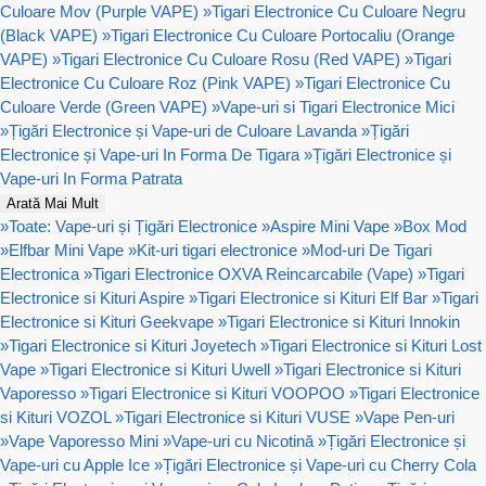
Culoare Mov (Purple VAPE)
»
Tigari Electronice Cu Culoare Negru
(Black VAPE)
»
Tigari Electronice Cu Culoare Portocaliu (Orange
VAPE)
»
Tigari Electronice Cu Culoare Rosu (Red VAPE)
»
Tigari
Electronice Cu Culoare Roz (Pink VAPE)
»
Tigari Electronice Cu
Culoare Verde (Green VAPE)
»
Vape-uri si Tigari Electronice Mici
»
Țigări Electronice și Vape-uri de Culoare Lavanda
»
Țigări
Electronice și Vape-uri In Forma De Tigara
»
Țigări Electronice și
Vape-uri In Forma Patrata
Arată Mai Mult
»
Toate: Vape-uri și Țigări Electronice
»
Aspire Mini Vape
»
Box Mod
»
Elfbar Mini Vape
»
Kit-uri tigari electronice
»
Mod-uri De Tigari
Electronica
»
Tigari Electronice OXVA Reincarcabile (Vape)
»
Tigari
Electronice si Kituri Aspire
»
Tigari Electronice si Kituri Elf Bar
»
Tigari
Electronice si Kituri Geekvape
»
Tigari Electronice si Kituri Innokin
»
Tigari Electronice si Kituri Joyetech
»
Tigari Electronice si Kituri Lost
Vape
»
Tigari Electronice si Kituri Uwell
»
Tigari Electronice si Kituri
Vaporesso
»
Tigari Electronice si Kituri VOOPOO
»
Tigari Electronice
si Kituri VOZOL
»
Tigari Electronice si Kituri VUSE
»
Vape Pen-uri
»
Vape Vaporesso Mini
»
Vape-uri cu Nicotină
»
Țigări Electronice și
Vape-uri cu Apple Ice
»
Țigări Electronice și Vape-uri cu Cherry Cola