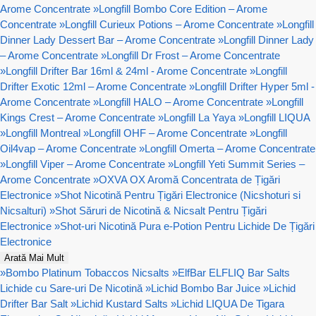
Arome Concentrate
»
Longfill Bombo Core Edition – Arome
Concentrate
»
Longfill Curieux Potions – Arome Concentrate
»
Longfill
Dinner Lady Dessert Bar – Arome Concentrate
»
Longfill Dinner Lady
– Arome Concentrate
»
Longfill Dr Frost – Arome Concentrate
»
Longfill Drifter Bar 16ml & 24ml - Arome Concentrate
»
Longfill
Drifter Exotic 12ml – Arome Concentrate
»
Longfill Drifter Hyper 5ml -
Arome Concentrate
»
Longfill HALO – Arome Concentrate
»
Longfill
Kings Crest – Arome Concentrate
»
Longfill La Yaya
»
Longfill LIQUA
»
Longfill Montreal
»
Longfill OHF – Arome Concentrate
»
Longfill
Oil4vap – Arome Concentrate
»
Longfill Omerta – Arome Concentrate
»
Longfill Viper – Arome Concentrate
»
Longfill Yeti Summit Series –
Arome Concentrate
»
OXVA OX Aromă Concentrata de Țigări
Electronice
»
Shot Nicotină Pentru Țigări Electronice (Nicshoturi si
Nicsalturi)
»
Shot Săruri de Nicotină & Nicsalt Pentru Țigări
Electronice
»
Shot-uri Nicotină Pura e-Potion Pentru Lichide De Țigări
Electronice
Arată Mai Mult
»
Bombo Platinum Tobaccos Nicsalts
»
ElfBar ELFLIQ Bar Salts
Lichide cu Sare-uri De Nicotină
»
Lichid Bombo Bar Juice
»
Lichid
Drifter Bar Salt
»
Lichid Kustard Salts
»
Lichid LIQUA De Tigara