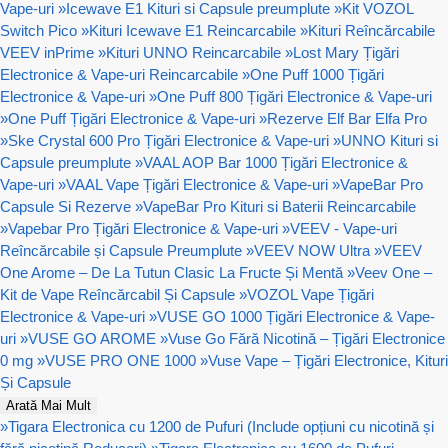
Vape-uri
»
Icewave E1 Kituri si Capsule preumplute
»
Kit VOZOL
Switch Pico
»
Kituri Icewave E1 Reincarcabile
»
Kituri Reîncărcabile
VEEV inPrime
»
Kituri UNNO Reincarcabile
»
Lost Mary Țigări
Electronice & Vape-uri Reincarcabile
»
One Puff 1000 Țigări
Electronice & Vape-uri
»
One Puff 800 Țigări Electronice & Vape-uri
»
One Puff Țigări Electronice & Vape-uri
»
Rezerve Elf Bar Elfa Pro
»
Ske Crystal 600 Pro Țigări Electronice & Vape-uri
»
UNNO Kituri si
Capsule preumplute
»
VAAL AOP Bar 1000 Țigări Electronice &
Vape-uri
»
VAAL Vape Țigări Electronice & Vape-uri
»
VapeBar Pro
Capsule Si Rezerve
»
VapeBar Pro Kituri si Baterii Reincarcabile
»
Vapebar Pro Țigări Electronice & Vape-uri
»
VEEV - Vape-uri
Reîncărcabile și Capsule Preumplute
»
VEEV NOW Ultra
»
VEEV
One Arome – De La Tutun Clasic La Fructe Și Mentă
»
Veev One –
Kit de Vape Reîncărcabil Și Capsule
»
VOZOL Vape Țigări
Electronice & Vape-uri
»
VUSE GO 1000 Țigări Electronice & Vape-
uri
»
VUSE GO AROME
»
Vuse Go Fără Nicotină – Țigări Electronice
0 mg
»
VUSE PRO ONE 1000
»
Vuse Vape – Țigări Electronice, Kituri
Și Capsule
Arată Mai Mult
»
Tigara Electronica cu 1200 de Pufuri (Include opțiuni cu nicotină și