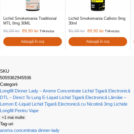
Lichid Smokemania Traditional
Lichid Smokemania Callisto 0mg
MTL 0mg 30ML
30ml
91,00
lei
89,90
lei
91,00
lei
89,90
lei
TVA inclus
TVA inclus
Adaugă în coș
Adaugă în coș
SKU
5059362945936
Categorii
Longfill Dinner Lady – Arome Concentrate
Lichid Țigară Electronică
DTL – Direct To Lung E-Liquid
Lichid Țigară Electronică Lămâie –
Lemon E-Liquid
Lichid Țigară Electronică cu Nicotină 3mg
Lichide
Longfill Pentru Vape
+1 mai multe
Tag-uri
aroma concentrata
dinner-lady