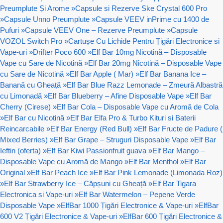
Preumplute Și Arome
»
Capsule si Rezerve Ske Crystal 600 Pro
»
Capsule Unno Preumplute
»
Capsule VEEV inPrime cu 1400 de
Pufuri
»
Capsule VEEV One – Rezerve Preumplute
»
Capsule
VOZOL Switch Pro
»
Cartușe Cu Lichide Pentru Țigări Electronice si
Vape-uri
»
Drifter Poco 600
»
Elf Bar 10mg Nicotină – Disposable
Vape cu Sare de Nicotină
»
Elf Bar 20mg Nicotină – Disposable Vape
cu Sare de Nicotină
»
Elf Bar Apple ( Mar)
»
Elf Bar Banana Ice –
Banană cu Gheață
»
Elf Bar Blue Razz Lemonade – Zmeură Albastră
cu Limonadă
»
Elf Bar Blueberry – Afine Disposable Vape
»
Elf Bar
Cherry (Cirese)
»
Elf Bar Cola – Disposable Vape cu Aromă de Cola
»
Elf Bar cu Nicotină
»
Elf Bar Elfa Pro & Turbo Kituri si Baterii
Reincarcabile
»
Elf Bar Energy (Red Bull)
»
Elf Bar Fructe de Padure (
Mixed Berries)
»
Elf Bar Grape – Struguri Disposable Vape
»
Elf Bar
Ieftin (oferta)
»
Elf Bar Kiwi Passionfruit guava
»
Elf Bar Mango –
Disposable Vape cu Aromă de Mango
»
Elf Bar Menthol
»
Elf Bar
Original
»
Elf Bar Peach Ice
»
Elf Bar Pink Lemonade (Limonada Roz)
»
Elf Bar Strawberry Ice – Căpșuni cu Gheață
»
Elf Bar Tigara
Electronica si Vape-uri
»
Elf Bar Watermelon – Pepene Verde
Disposable Vape
»
ElfBar 1000 Țigări Electronice & Vape-uri
»
ElfBar
600 V2 Țigări Electronice & Vape-uri
»
ElfBar 600 Țigări Electronice &