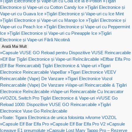
»
Țigări Electronice și Vape-uri cu Cola Ice la e-Potion
»
Țigări
Electronice și Vape-uri cu Cotton Candy Ice
»
Țigări Electronice și
Vape-uri cu Guava Ice
»
Țigări Electronice și Vape-uri cu Ice Mint
»
Țigări Electronice și Vape-uri cu Mango Ice
»
Țigări Electronice și
Vape-uri cu Peach Ice
»
Țigări Electronice și Vape-uri cu Peppermint
Ice
»
Țigări Electronice și Vape-uri cu Pineapple Ice
»
Țigări
Electronice și Vape-uri Fără Nicotină
Arată Mai Mult
»
Capsule VUSE GO Reload pentru Dispozitive VUSE Reincarcabile
»
Elf Bar Țigări Electronice și Vape-uri Reîncărcabile
»
Elfbar Elfa Pro
(Elf Bar Reincarcabil) Țigări Electronice & Vape-uri
»
Tigari
Electronice Reincarcabile VapeBar
»
Tigari Electronice VEEV
Reincarcabile (Vape) De Vanzare
»
Tigari Electronice Vozol
Reincarcabile (Vape) De Vanzare
»
Vape-uri Reincarcabile & Țigări
Electronice Reîncărcabile
»
Vape-uri Reincarcabile Cu Incarcator
»
VOZOL Switch Pro Țigări Electronice & Vape-uri
»
VUSE Go
Reload 1000: Dispozitive VUSE GO Reincarcabile
»
Țigări
Electronice Vuse Go Reîncărcabile
»
Toate: Tigara Electronica de unica folosinta
»
Arome VOZOL
»
Capsule Elf Bar Elfa Pro
»
Capsule Elf Bar Elfa Pro V2
»
Capsule
Icewave E1 preumplute
»
Capsule Lost Mary Tappo Pro – Rezerve