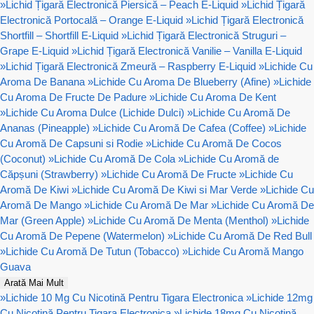
»
Lichid Țigară Electronică Piersică – Peach E-Liquid
»
Lichid Țigară
Electronică Portocală – Orange E-Liquid
»
Lichid Țigară Electronică
Shortfill – Shortfill E-Liquid
»
Lichid Țigară Electronică Struguri –
Grape E-Liquid
»
Lichid Țigară Electronică Vanilie – Vanilla E-Liquid
»
Lichid Țigară Electronică Zmeură – Raspberry E-Liquid
»
Lichide Cu
Aroma De Banana
»
Lichide Cu Aroma De Blueberry (Afine)
»
Lichide
Cu Aroma De Fructe De Padure
»
Lichide Cu Aroma De Kent
»
Lichide Cu Aroma Dulce (Lichide Dulci)
»
Lichide Cu Aromă De
Ananas (Pineapple)
»
Lichide Cu Aromă De Cafea (Coffee)
»
Lichide
Cu Aromă De Capsuni si Rodie
»
Lichide Cu Aromă De Cocos
(Coconut)
»
Lichide Cu Aromă De Cola
»
Lichide Cu Aromă de
Căpșuni (Strawberry)
»
Lichide Cu Aromă De Fructe
»
Lichide Cu
Aromă De Kiwi
»
Lichide Cu Aromă De Kiwi si Mar Verde
»
Lichide Cu
Aromă De Mango
»
Lichide Cu Aromă De Mar
»
Lichide Cu Aromă De
Mar (Green Apple)
»
Lichide Cu Aromă De Menta (Menthol)
»
Lichide
Cu Aromă De Pepene (Watermelon)
»
Lichide Cu Aromă De Red Bull
»
Lichide Cu Aromă De Tutun (Tobacco)
»
Lichide Cu Aromă Mango
Guava
Arată Mai Mult
»
Lichide 10 Mg Cu Nicotină Pentru Tigara Electronica
»
Lichide 12mg
Cu Nicotină Pentru Tigara Electronica
»
Lichide 18mg Cu Nicotină