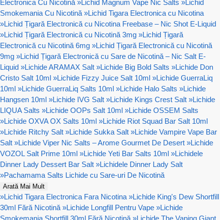
Electronica Cu Nicotină
»
Lichid Magnum Vape Nic Salts
»
Lichid
Smokemania Cu Nicotină
»
Lichid Tigara Electronica cu Nicotina
»
Lichid Țigară Electronică cu Nicotina Freebase – Nic Shot E-Liquid
»
Lichid Țigară Electronică cu Nicotină 3mg
»
Lichid Țigară
Electronică cu Nicotină 6mg
»
Lichid Țigară Electronică cu Nicotină
9mg
»
Lichid Țigară Electronică cu Sare de Nicotină – Nic Salt E-
Liquid
»
Lichide ARAMAX Salt
»
Lichide Big Bold Salts
»
Lichide Don
Cristo Salt 10ml
»
Lichide Fizzy Juice Salt 10ml
»
Lichide GuerraLiq
10ml
»
Lichide GuerraLiq Salts 10ml
»
Lichide Halo Salts
»
Lichide
Hangsen 10ml
»
Lichide IVG Salt
»
Lichide Kings Crest Salt
»
Lichide
LIQUA Salts
»
Lichide OOPs Salt 10ml
»
Lichide OSSEM Salts
»
Lichide OXVA OX Salts 10ml
»
Lichide Riot Squad Bar Salt 10ml
»
Lichide Ritchy Salt
»
Lichide Sukka Salt
»
Lichide Vampire Vape Bar
Salt
»
Lichide Viper Nic Salts – Arome Gourmet De Desert
»
Lichide
VOZOL Salt Prime 10ml
»
Lichide Yeti Bar Salts 10ml
»
Lichidele
Dinner Lady Dessert Bar Salt
»
Lichidele Dinner Lady Salt
»
Pachamama Salts Lichide cu Sare-uri De Nicotină
Arată Mai Mult
»
Lichid Tigara Electronica Fara Nicotina
»
Lichide King's Dew Shortfill
30ml Fără Nicotină
»
Lichide Longfill Pentru Vape
»
Lichide
Smokemania Shortfill 30ml Fără Nicotină
»
Lichide The Vaping Giant