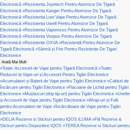
Electronică
»
Rezistenta Joyetech Pentru Atomizor De Țigară
Electronică
»
Rezistenta Kanger Pentru Atomizor De Țigară
Electronică
»
Rezistenta Lost Vape Pentru Atomizor De Țigară
Electronică
»
Rezistenta Uwell Pentru Atomizor De Țigară
Electronică
»
Rezistenta Vaporesso Pentru Atomizor De Țigară
Electronică
»
Rezistenta Voopoo Pentru Atomizor De Țigară
Electronică
»
Rezistente OXVA
»
Rezistență Pentru Atomizor De
Țigară Electronică
»
Sârmă și Fire Pentru Rezistențe De Țigari
Electronice
Arată Mai Mult
»
Toate: Accesorii de Vape pentru Țigară Electronică
»
Toate:
Reduceri la Vape-uri și Accesorii Pentru Tigări Electronice
»
Acumulatori și Baterii de Vape pentru Țigări Electronice
»
Cabluri de
Încărcare pentru Țigări Electronice
»
Flacoane de Lichid pentru Țigări
Electronice
»
Muștiucuri (drip tip-uri) pentru Țigări Electronice
»
Unelte
și Accesorii de Vape pentru Țigări Electronice
»
Wrap-uri și Folii
pentru Acumulatori de Vape
»
Încărcătoare de Vape pentru Țigări
Electronice
»
DELIA Rezerve si Stickuri pentru IQOS ILUMA
»
Fiit Rezerve &
Stickuri pentru Dispozitive IQOS
»
TEREA Rezerve si Stickuri pentru