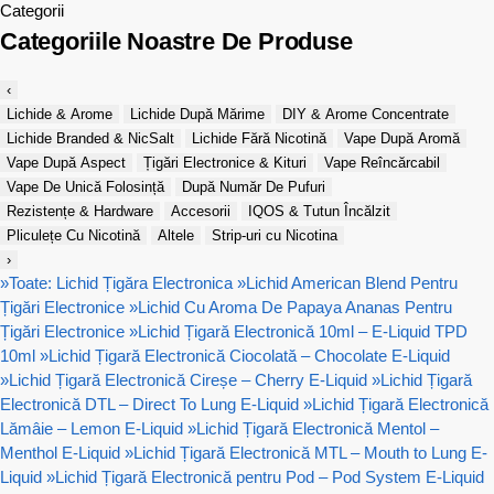
Categorii
Categoriile Noastre De Produse
‹
Lichide & Arome
Lichide După Mărime
DIY & Arome Concentrate
Lichide Branded & NicSalt
Lichide Fără Nicotină
Vape După Aromă
Vape După Aspect
Țigări Electronice & Kituri
Vape Reîncărcabil
Vape De Unică Folosință
După Număr De Pufuri
Rezistențe & Hardware
Accesorii
IQOS & Tutun Încălzit
Pliculețe Cu Nicotină
Altele
Strip-uri cu Nicotina
›
»
Toate: Lichid Țigăra Electronica
»
Lichid American Blend Pentru
Țigări Electronice
»
Lichid Cu Aroma De Papaya Ananas Pentru
Țigări Electronice
»
Lichid Țigară Electronică 10ml – E-Liquid TPD
10ml
»
Lichid Țigară Electronică Ciocolată – Chocolate E-Liquid
»
Lichid Țigară Electronică Cireșe – Cherry E-Liquid
»
Lichid Țigară
Electronică DTL – Direct To Lung E-Liquid
»
Lichid Țigară Electronică
Lămâie – Lemon E-Liquid
»
Lichid Țigară Electronică Mentol –
Menthol E-Liquid
»
Lichid Țigară Electronică MTL – Mouth to Lung E-
Liquid
»
Lichid Țigară Electronică pentru Pod – Pod System E-Liquid