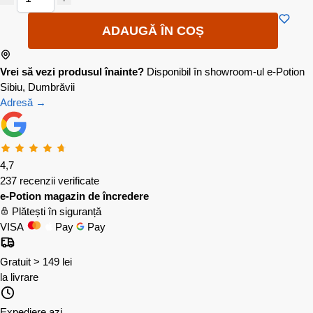
ADAUGĂ ÎN COȘ
Vrei să vezi produsul înainte?
Disponibil în showroom-ul e-Potion
Sibiu, Dumbrăvii
Adresă →
4,7
237 recenzii verificate
e-Potion magazin de încredere
Plătești în siguranță
VISA
Pay
Pay
Gratuit > 149 lei
la livrare
Expediere azi