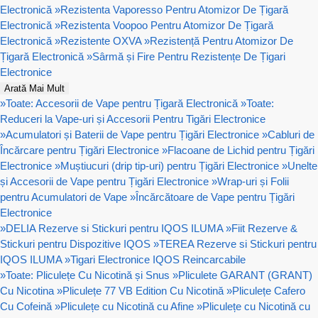
Electronică
»
Rezistenta Vaporesso Pentru Atomizor De Țigară
Electronică
»
Rezistenta Voopoo Pentru Atomizor De Țigară
Electronică
»
Rezistente OXVA
»
Rezistență Pentru Atomizor De
Țigară Electronică
»
Sârmă și Fire Pentru Rezistențe De Țigari
Electronice
Arată Mai Mult
»
Toate: Accesorii de Vape pentru Țigară Electronică
»
Toate:
Reduceri la Vape-uri și Accesorii Pentru Tigări Electronice
»
Acumulatori și Baterii de Vape pentru Țigări Electronice
»
Cabluri de
Încărcare pentru Țigări Electronice
»
Flacoane de Lichid pentru Țigări
Electronice
»
Muștiucuri (drip tip-uri) pentru Țigări Electronice
»
Unelte
și Accesorii de Vape pentru Țigări Electronice
»
Wrap-uri și Folii
pentru Acumulatori de Vape
»
Încărcătoare de Vape pentru Țigări
Electronice
»
DELIA Rezerve si Stickuri pentru IQOS ILUMA
»
Fiit Rezerve &
Stickuri pentru Dispozitive IQOS
»
TEREA Rezerve si Stickuri pentru
IQOS ILUMA
»
Tigari Electronice IQOS Reincarcabile
»
Toate: Pliculețe Cu Nicotină și Snus
»
Pliculete GARANT (GRANT)
Cu Nicotina
»
Pliculețe 77 VB Edition Cu Nicotină
»
Pliculețe Cafero
Cu Cofeină
»
Pliculețe cu Nicotină cu Afine
»
Pliculețe cu Nicotină cu