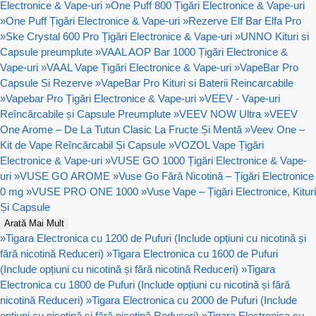
Electronice & Vape-uri
»
One Puff 800 Țigări Electronice & Vape-uri
»
One Puff Țigări Electronice & Vape-uri
»
Rezerve Elf Bar Elfa Pro
»
Ske Crystal 600 Pro Țigări Electronice & Vape-uri
»
UNNO Kituri si
Capsule preumplute
»
VAAL AOP Bar 1000 Țigări Electronice &
Vape-uri
»
VAAL Vape Țigări Electronice & Vape-uri
»
VapeBar Pro
Capsule Si Rezerve
»
VapeBar Pro Kituri si Baterii Reincarcabile
»
Vapebar Pro Țigări Electronice & Vape-uri
»
VEEV - Vape-uri
Reîncărcabile și Capsule Preumplute
»
VEEV NOW Ultra
»
VEEV
One Arome – De La Tutun Clasic La Fructe Și Mentă
»
Veev One –
Kit de Vape Reîncărcabil Și Capsule
»
VOZOL Vape Țigări
Electronice & Vape-uri
»
VUSE GO 1000 Țigări Electronice & Vape-
uri
»
VUSE GO AROME
»
Vuse Go Fără Nicotină – Țigări Electronice
0 mg
»
VUSE PRO ONE 1000
»
Vuse Vape – Țigări Electronice, Kituri
Și Capsule
Arată Mai Mult
»
Tigara Electronica cu 1200 de Pufuri (Include opțiuni cu nicotină și
fără nicotină Reduceri)
»
Tigara Electronica cu 1600 de Pufuri
(Include opțiuni cu nicotină și fără nicotină Reduceri)
»
Tigara
Electronica cu 1800 de Pufuri (Include opțiuni cu nicotină și fără
nicotină Reduceri)
»
Tigara Electronica cu 2000 de Pufuri (Include
opțiuni cu nicotină și fără nicotină Reduceri)
»
Tigara Electronica cu