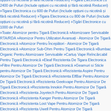
2400 de Pufuri (Include opțiuni cu nicotină și fără nicotină Reduceri)
»
Tigara Electronica cu 600 de Pufuri (Include opțiuni cu nicotină și
fără nicotină Reduceri)
»
Tigara Electronica cu 800 de Pufuri (Include
opțiuni cu nicotină și fără nicotină Reduceri)
»
Țigări Electronice cu
1000 de Pufuri
»
Toate: Atomizor pentru Țigară Electronică
»
Atomizoare Servisabile
RTA/RDA
»
Atomizor Pentru Utilizatori Avansați - Atomizor De Țigară
Electronică
»
Atomizor Pentru Începători - Atomizor De Țigară
Electronică
»
Atomizor Sub-Ohm Pentru Țigară Electronică
»
Bumbac
Organic Pentru Atomizoare Servisabile
»
Cartuș Vape Reîncărcabil
Pentru Țigară Electronică
»
Eleaf Rezistenta De Tigara Electronica
»
Filtre Pentru Atomizor De Țigară Electronică
»
Geamuri si Sticle
pentru Atomizor De Țigară Electronică
»
Rezistenta Aspire Pentru
Atomizor De Țigară Electronică
»
Rezistenta ElfBar Pentru Atomizor
De Țigară Electronică
»
Rezistenta Geekvape Pentru Atomizor De
Țigară Electronică
»
Rezistenta Innokin Pentru Atomizor De Țigară
Electronică
»
Rezistenta Joyetech Pentru Atomizor De Țigară
Electronică
»
Rezistenta Kanger Pentru Atomizor De Țigară
Electronică
»
Rezistenta Lost Vape Pentru Atomizor De Țigară
Electronică
»
Rezistenta Uwell Pentru Atomizor De Țigară