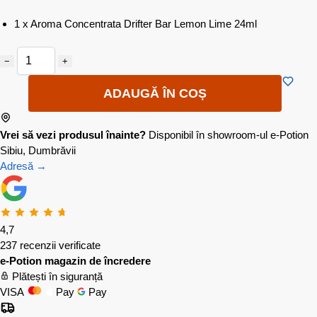
1 x Aroma Concentrata Drifter Bar Lemon Lime 24ml
−
+
ADAUGĂ ÎN COȘ
Vrei să vezi produsul înainte?
Disponibil în showroom-ul e-Potion
Sibiu, Dumbrăvii
Adresă →
4,7
237 recenzii verificate
e-Potion magazin de încredere
Plătești în siguranță
VISA
Pay
Pay