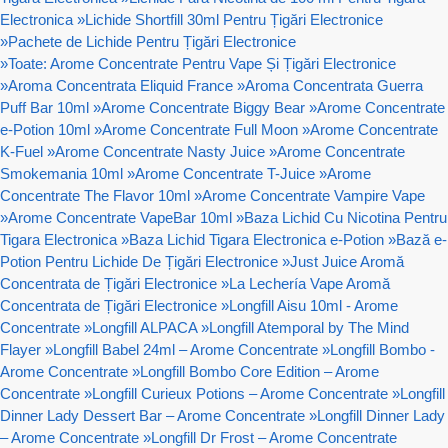
Electronica
»
Lichide Shortfill 30ml Pentru Țigări Electronice
»
Pachete de Lichide Pentru Țigări Electronice
»
Toate: Arome Concentrate Pentru Vape Și Țigări Electronice
»
Aroma Concentrata Eliquid France
»
Aroma Concentrata Guerra
Puff Bar 10ml
»
Arome Concentrate Biggy Bear
»
Arome Concentrate
e-Potion 10ml
»
Arome Concentrate Full Moon
»
Arome Concentrate
K-Fuel
»
Arome Concentrate Nasty Juice
»
Arome Concentrate
Smokemania 10ml
»
Arome Concentrate T-Juice
»
Arome
Concentrate The Flavor 10ml
»
Arome Concentrate Vampire Vape
»
Arome Concentrate VapeBar 10ml
»
Baza Lichid Cu Nicotina Pentru
Tigara Electronica
»
Baza Lichid Tigara Electronica e-Potion
»
Bază e-
Potion Pentru Lichide De Țigări Electronice
»
Just Juice Aromă
Concentrata de Țigări Electronice
»
La Lechería Vape Aromă
Concentrata de Țigări Electronice
»
Longfill Aisu 10ml - Arome
Concentrate
»
Longfill ALPACA
»
Longfill Atemporal by The Mind
Flayer
»
Longfill Babel 24ml – Arome Concentrate
»
Longfill Bombo -
Arome Concentrate
»
Longfill Bombo Core Edition – Arome
Concentrate
»
Longfill Curieux Potions – Arome Concentrate
»
Longfill
Dinner Lady Dessert Bar – Arome Concentrate
»
Longfill Dinner Lady
– Arome Concentrate
»
Longfill Dr Frost – Arome Concentrate