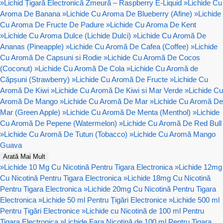
»
Lichid Țigară Electronică Zmeură – Raspberry E-Liquid
»
Lichide Cu
Aroma De Banana
»
Lichide Cu Aroma De Blueberry (Afine)
»
Lichide
Cu Aroma De Fructe De Padure
»
Lichide Cu Aroma De Kent
»
Lichide Cu Aroma Dulce (Lichide Dulci)
»
Lichide Cu Aromă De
Ananas (Pineapple)
»
Lichide Cu Aromă De Cafea (Coffee)
»
Lichide
Cu Aromă De Capsuni si Rodie
»
Lichide Cu Aromă De Cocos
(Coconut)
»
Lichide Cu Aromă De Cola
»
Lichide Cu Aromă de
Căpșuni (Strawberry)
»
Lichide Cu Aromă De Fructe
»
Lichide Cu
Aromă De Kiwi
»
Lichide Cu Aromă De Kiwi si Mar Verde
»
Lichide Cu
Aromă De Mango
»
Lichide Cu Aromă De Mar
»
Lichide Cu Aromă De
Mar (Green Apple)
»
Lichide Cu Aromă De Menta (Menthol)
»
Lichide
Cu Aromă De Pepene (Watermelon)
»
Lichide Cu Aromă De Red Bull
»
Lichide Cu Aromă De Tutun (Tobacco)
»
Lichide Cu Aromă Mango
Guava
Arată Mai Mult
»
Lichide 10 Mg Cu Nicotină Pentru Tigara Electronica
»
Lichide 12mg
Cu Nicotină Pentru Tigara Electronica
»
Lichide 18mg Cu Nicotină
Pentru Tigara Electronica
»
Lichide 20mg Cu Nicotină Pentru Tigara
Electronica
»
Lichide 50 ml Pentru Țigări Electronice
»
Lichide 500 ml
Pentru Țigări Electronice
»
Lichide cu Nicotină de 100 ml Pentru
Tigara Electronica
»
Lichide Fara Nicotină de 100 ml Pentru Tigara