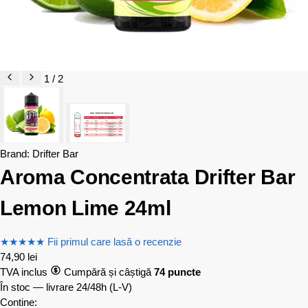
1 / 2
Brand:
Drifter Bar
Aroma Concentrata Drifter Bar
Lemon Lime 24ml
★
★
★
★
★
Fii primul care lasă o recenzie
74,90
lei
TVA inclus
Cumpără și câștigă
74 puncte
În stoc — livrare 24/48h
(L-V)
Contine: