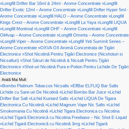
»
Longfill Drifter Bar 16ml & 24ml - Arome Concentrate
»
Longfill
Drifter Exotic 12ml – Arome Concentrate
»
Longfill Drifter Hyper 5ml -
Arome Concentrate
»
Longfill HALO – Arome Concentrate
»
Longfill
Kings Crest – Arome Concentrate
»
Longfill La Yaya
»
Longfill LIQUA
»
Longfill Montreal
»
Longfill OHF – Arome Concentrate
»
Longfill
Oil4vap – Arome Concentrate
»
Longfill Omerta – Arome Concentrate
»
Longfill Viper – Arome Concentrate
»
Longfill Yeti Summit Series –
Arome Concentrate
»
OXVA OX Aromă Concentrata de Țigări
Electronice
»
Shot Nicotină Pentru Țigări Electronice (Nicshoturi si
Nicsalturi)
»
Shot Săruri de Nicotină & Nicsalt Pentru Țigări
Electronice
»
Shot-uri Nicotină Pura e-Potion Pentru Lichide De Țigări
Electronice
Arată Mai Mult
»
Bombo Platinum Tobaccos Nicsalts
»
ElfBar ELFLIQ Bar Salts
Lichide cu Sare-uri De Nicotină
»
Lichid Bombo Bar Juice
»
Lichid
Drifter Bar Salt
»
Lichid Kustard Salts
»
Lichid LIQUA De Tigara
Electronica Cu Nicotină
»
Lichid Magnum Vape Nic Salts
»
Lichid
Smokemania Cu Nicotină
»
Lichid Tigara Electronica cu Nicotina
»
Lichid Țigară Electronică cu Nicotina Freebase – Nic Shot E-Liquid
»
Lichid Țigară Electronică cu Nicotină 3mg
»
Lichid Țigară