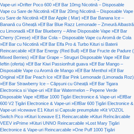
Vape-uri
»
Drifter Poco 600
»
Elf Bar 10mg Nicotină – Disposable
Vape cu Sare de Nicotină
»
Elf Bar 20mg Nicotină – Disposable Vape
cu Sare de Nicotină
»
Elf Bar Apple ( Mar)
»
Elf Bar Banana Ice –
Banană cu Gheață
»
Elf Bar Blue Razz Lemonade – Zmeură Albastră
cu Limonadă
»
Elf Bar Blueberry – Afine Disposable Vape
»
Elf Bar
Cherry (Cirese)
»
Elf Bar Cola – Disposable Vape cu Aromă de Cola
»
Elf Bar cu Nicotină
»
Elf Bar Elfa Pro & Turbo Kituri si Baterii
Reincarcabile
»
Elf Bar Energy (Red Bull)
»
Elf Bar Fructe de Padure (
Mixed Berries)
»
Elf Bar Grape – Struguri Disposable Vape
»
Elf Bar
Ieftin (oferta)
»
Elf Bar Kiwi Passionfruit guava
»
Elf Bar Mango –
Disposable Vape cu Aromă de Mango
»
Elf Bar Menthol
»
Elf Bar
Original
»
Elf Bar Peach Ice
»
Elf Bar Pink Lemonade (Limonada Roz)
»
Elf Bar Strawberry Ice – Căpșuni cu Gheață
»
Elf Bar Tigara
Electronica si Vape-uri
»
Elf Bar Watermelon – Pepene Verde
Disposable Vape
»
ElfBar 1000 Țigări Electronice & Vape-uri
»
ElfBar
600 V2 Țigări Electronice & Vape-uri
»
ElfBar 600 Țigări Electronice &
Vape-uri
»
Icewave E1 Kituri si Capsule preumplute
»
Kit VOZOL
Switch Pico
»
Kituri Icewave E1 Reincarcabile
»
Kituri Reîncărcabile
VEEV inPrime
»
Kituri UNNO Reincarcabile
»
Lost Mary Țigări
Electronice & Vape-uri Reincarcabile
»
One Puff 1000 Țigări