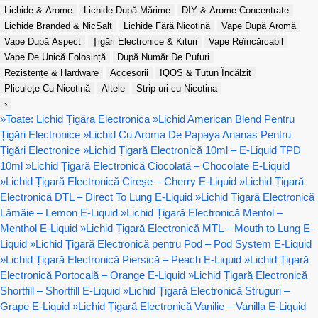
Lichide & Arome
Lichide După Mărime
DIY & Arome Concentrate
Lichide Branded & NicSalt
Lichide Fără Nicotină
Vape După Aromă
Vape După Aspect
Țigări Electronice & Kituri
Vape Reîncărcabil
Vape De Unică Folosință
După Număr De Pufuri
Rezistențe & Hardware
Accesorii
IQOS & Tutun Încălzit
Pliculețe Cu Nicotină
Altele
Strip-uri cu Nicotina
›
»
Toate: Lichid Țigăra Electronica
»
Lichid American Blend Pentru
Țigări Electronice
»
Lichid Cu Aroma De Papaya Ananas Pentru
Țigări Electronice
»
Lichid Țigară Electronică 10ml – E-Liquid TPD
10ml
»
Lichid Țigară Electronică Ciocolată – Chocolate E-Liquid
»
Lichid Țigară Electronică Cireșe – Cherry E-Liquid
»
Lichid Țigară
Electronică DTL – Direct To Lung E-Liquid
»
Lichid Țigară Electronică
Lămâie – Lemon E-Liquid
»
Lichid Țigară Electronică Mentol –
Menthol E-Liquid
»
Lichid Țigară Electronică MTL – Mouth to Lung E-
Liquid
»
Lichid Țigară Electronică pentru Pod – Pod System E-Liquid
»
Lichid Țigară Electronică Piersică – Peach E-Liquid
»
Lichid Țigară
Electronică Portocală – Orange E-Liquid
»
Lichid Țigară Electronică
Shortfill – Shortfill E-Liquid
»
Lichid Țigară Electronică Struguri –
Grape E-Liquid
»
Lichid Țigară Electronică Vanilie – Vanilla E-Liquid