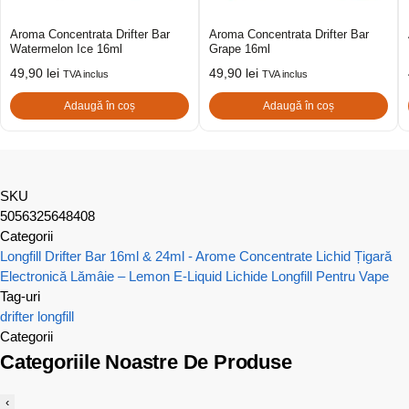
Aroma Concentrata Drifter Bar
Aroma Concentrata Drifter Bar
Watermelon Ice 16ml
Grape 16ml
49,90
lei
49,90
lei
TVA inclus
TVA inclus
Adaugă în coș
Adaugă în coș
SKU
5056325648408
Categorii
Longfill Drifter Bar 16ml & 24ml - Arome Concentrate
Lichid Țigară
Electronică Lămâie – Lemon E-Liquid
Lichide Longfill Pentru Vape
Tag-uri
drifter
longfill
Categorii
Categoriile Noastre De Produse
‹