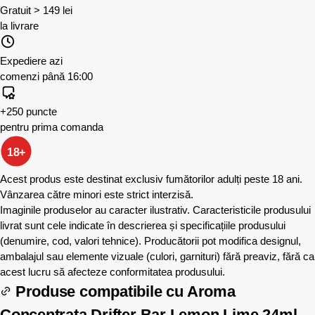
Gratuit > 149 lei
la livrare
Expediere azi
comenzi până 16:00
+250 puncte
pentru prima comanda
18+
Acest produs este destinat exclusiv fumătorilor adulți peste 18 ani.
Vânzarea către minori este strict interzisă.
Imaginile produselor au caracter ilustrativ. Caracteristicile produsului
livrat sunt cele indicate în descrierea și specificațiile produsului
(denumire, cod, valori tehnice). Producătorii pot modifica designul,
ambalajul sau elemente vizuale (culori, garnituri) fără preaviz, fără ca
acest lucru să afecteze conformitatea produsului.
Produse compatibile cu
Aroma
Concentrata Drifter Bar Lemon Lime 24ml