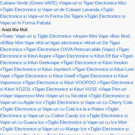
Culoare Verde (Green VAPE)
»
Vape-uri si Tigari Electronice Mici
»
Țigări Electronice și Vape-uri de Culoare Lavanda
»
Țigări
Electronice și Vape-uri In Forma De Tigara
»
Țigări Electronice și
Vape-uri In Forma Patrata
Arată Mai Mult
»
Toate: Vape-uri și Țigări Electronice
»
Aspire Mini Vape
»
Box Mod
»
Elfbar Mini Vape
»
Kit-uri tigari electronice
»
Mod-uri De Tigari
Electronica
»
Tigari Electronice OXVA Reincarcabile (Vape)
»
Tigari
Electronice si Kituri Aspire
»
Tigari Electronice si Kituri Elf Bar
»
Tigari
Electronice si Kituri Geekvape
»
Tigari Electronice si Kituri Innokin
»
Tigari Electronice si Kituri Joyetech
»
Tigari Electronice si Kituri Lost
Vape
»
Tigari Electronice si Kituri Uwell
»
Tigari Electronice si Kituri
Vaporesso
»
Tigari Electronice si Kituri VOOPOO
»
Tigari Electronice
si Kituri VOZOL
»
Tigari Electronice si Kituri VUSE
»
Vape Pen-uri
»
Vape Vaporesso Mini
»
Vape-uri cu Nicotină
»
Țigări Electronice și
Vape-uri cu Apple Ice
»
Țigări Electronice și Vape-uri cu Cherry Cola
»
Țigări Electronice și Vape-uri cu Cola Ice la e-Potion
»
Țigări
Electronice și Vape-uri cu Cotton Candy Ice
»
Țigări Electronice și
Vape-uri cu Guava Ice
»
Țigări Electronice și Vape-uri cu Ice Mint
»
Țigări Electronice și Vape-uri cu Mango Ice
»
Țigări Electronice și