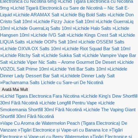
Electronică cu Nicotină 6mg
»
Lichid Țigară Electronică cu Nicotină
9mg
»
Lichid Țigară Electronică cu Sare de Nicotină – Nic Salt E-
Liquid
»
Lichide ARAMAX Salt
»
Lichide Big Bold Salts
»
Lichide Don
Cristo Salt 10ml
»
Lichide Fizzy Juice Salt 10ml
»
Lichide GuerraLiq
10ml
»
Lichide GuerraLiq Salts 10ml
»
Lichide Halo Salts
»
Lichide
Hangsen 10ml
»
Lichide IVG Salt
»
Lichide Kings Crest Salt
»
Lichide
LIQUA Salts
»
Lichide OOPs Salt 10ml
»
Lichide OSSEM Salts
»
Lichide OXVA OX Salts 10ml
»
Lichide Riot Squad Bar Salt 10ml
»
Lichide Ritchy Salt
»
Lichide Sukka Salt
»
Lichide Vampire Vape Bar
Salt
»
Lichide Viper Nic Salts – Arome Gourmet De Desert
»
Lichide
VOZOL Salt Prime 10ml
»
Lichide Yeti Bar Salts 10ml
»
Lichidele
Dinner Lady Dessert Bar Salt
»
Lichidele Dinner Lady Salt
»
Pachamama Salts Lichide cu Sare-uri De Nicotină
Arată Mai Mult
»
Lichid Tigara Electronica Fara Nicotina
»
Lichide King's Dew Shortfill
30ml Fără Nicotină
»
Lichide Longfill Pentru Vape
»
Lichide
Smokemania Shortfill 30ml Fără Nicotină
»
Lichide The Vaping Giant
Shortfill 30ml Fără Nicotină
»
Vape Cu Aroma de Watermelon Peach (Tigara Electronica) De
Vanzare
»
Țigări Electronice și Vape-uri cu Banana Ice
»
Țigări
Electronice și Vape-uri cu Berry Watermelon
»
Țigări Electronice și