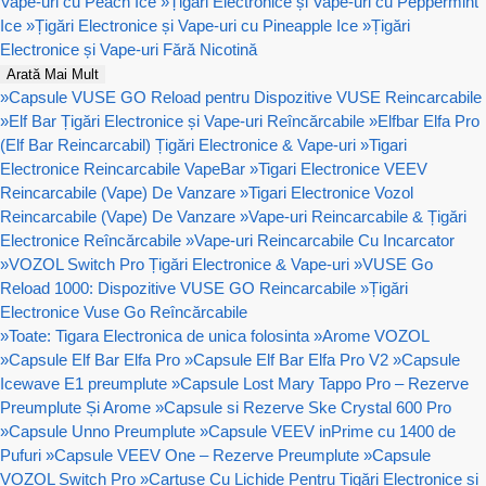
Vape-uri cu Peach Ice
»
Țigări Electronice și Vape-uri cu Peppermint
Ice
»
Țigări Electronice și Vape-uri cu Pineapple Ice
»
Țigări
Electronice și Vape-uri Fără Nicotină
Arată Mai Mult
»
Capsule VUSE GO Reload pentru Dispozitive VUSE Reincarcabile
»
Elf Bar Țigări Electronice și Vape-uri Reîncărcabile
»
Elfbar Elfa Pro
(Elf Bar Reincarcabil) Țigări Electronice & Vape-uri
»
Tigari
Electronice Reincarcabile VapeBar
»
Tigari Electronice VEEV
Reincarcabile (Vape) De Vanzare
»
Tigari Electronice Vozol
Reincarcabile (Vape) De Vanzare
»
Vape-uri Reincarcabile & Țigări
Electronice Reîncărcabile
»
Vape-uri Reincarcabile Cu Incarcator
»
VOZOL Switch Pro Țigări Electronice & Vape-uri
»
VUSE Go
Reload 1000: Dispozitive VUSE GO Reincarcabile
»
Țigări
Electronice Vuse Go Reîncărcabile
»
Toate: Tigara Electronica de unica folosinta
»
Arome VOZOL
»
Capsule Elf Bar Elfa Pro
»
Capsule Elf Bar Elfa Pro V2
»
Capsule
Icewave E1 preumplute
»
Capsule Lost Mary Tappo Pro – Rezerve
Preumplute Și Arome
»
Capsule si Rezerve Ske Crystal 600 Pro
»
Capsule Unno Preumplute
»
Capsule VEEV inPrime cu 1400 de
Pufuri
»
Capsule VEEV One – Rezerve Preumplute
»
Capsule
VOZOL Switch Pro
»
Cartușe Cu Lichide Pentru Țigări Electronice si