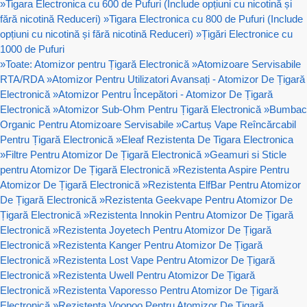
»
Tigara Electronica cu 600 de Pufuri (Include opțiuni cu nicotină și
fără nicotină Reduceri)
»
Tigara Electronica cu 800 de Pufuri (Include
opțiuni cu nicotină și fără nicotină Reduceri)
»
Țigări Electronice cu
1000 de Pufuri
»
Toate: Atomizor pentru Țigară Electronică
»
Atomizoare Servisabile
RTA/RDA
»
Atomizor Pentru Utilizatori Avansați - Atomizor De Țigară
Electronică
»
Atomizor Pentru Începători - Atomizor De Țigară
Electronică
»
Atomizor Sub-Ohm Pentru Țigară Electronică
»
Bumbac
Organic Pentru Atomizoare Servisabile
»
Cartuș Vape Reîncărcabil
Pentru Țigară Electronică
»
Eleaf Rezistenta De Tigara Electronica
»
Filtre Pentru Atomizor De Țigară Electronică
»
Geamuri si Sticle
pentru Atomizor De Țigară Electronică
»
Rezistenta Aspire Pentru
Atomizor De Țigară Electronică
»
Rezistenta ElfBar Pentru Atomizor
De Țigară Electronică
»
Rezistenta Geekvape Pentru Atomizor De
Țigară Electronică
»
Rezistenta Innokin Pentru Atomizor De Țigară
Electronică
»
Rezistenta Joyetech Pentru Atomizor De Țigară
Electronică
»
Rezistenta Kanger Pentru Atomizor De Țigară
Electronică
»
Rezistenta Lost Vape Pentru Atomizor De Țigară
Electronică
»
Rezistenta Uwell Pentru Atomizor De Țigară
Electronică
»
Rezistenta Vaporesso Pentru Atomizor De Țigară
Electronică
»
Rezistenta Voopoo Pentru Atomizor De Țigară