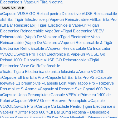
Electronice și Vape-uri Fără Nicotină
Arată Mai Mult
»
Capsule VUSE GO Reload pentru Dispozitive VUSE Reincarcabile
»
Elf Bar Țigări Electronice și Vape-uri Reîncărcabile
»
Elfbar Elfa Pro
(Elf Bar Reincarcabil) Țigări Electronice & Vape-uri
»
Tigari
Electronice Reincarcabile VapeBar
»
Tigari Electronice VEEV
Reincarcabile (Vape) De Vanzare
»
Tigari Electronice Vozol
Reincarcabile (Vape) De Vanzare
»
Vape-uri Reincarcabile & Țigări
Electronice Reîncărcabile
»
Vape-uri Reincarcabile Cu Incarcator
»
VOZOL Switch Pro Țigări Electronice & Vape-uri
»
VUSE Go
Reload 1000: Dispozitive VUSE GO Reincarcabile
»
Țigări
Electronice Vuse Go Reîncărcabile
»
Toate: Tigara Electronica de unica folosinta
»
Arome VOZOL
»
Capsule Elf Bar Elfa Pro
»
Capsule Elf Bar Elfa Pro V2
»
Capsule
Icewave E1 preumplute
»
Capsule Lost Mary Tappo Pro – Rezerve
Preumplute Și Arome
»
Capsule si Rezerve Ske Crystal 600 Pro
»
Capsule Unno Preumplute
»
Capsule VEEV inPrime cu 1400 de
Pufuri
»
Capsule VEEV One – Rezerve Preumplute
»
Capsule
VOZOL Switch Pro
»
Cartușe Cu Lichide Pentru Țigări Electronice si
Vape-uri
»
Drifter Poco 600
»
Elf Bar 10mg Nicotină – Disposable
Vape cu Sare de Nicotină
»
Elf Bar 20mg Nicotină – Disposable Vape