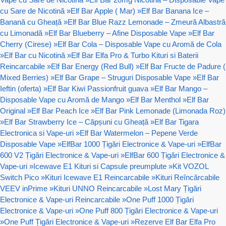
cu Sare de Nicotină
»
Elf Bar Apple ( Mar)
»
Elf Bar Banana Ice –
Banană cu Gheață
»
Elf Bar Blue Razz Lemonade – Zmeură Albastră
cu Limonadă
»
Elf Bar Blueberry – Afine Disposable Vape
»
Elf Bar
Cherry (Cirese)
»
Elf Bar Cola – Disposable Vape cu Aromă de Cola
»
Elf Bar cu Nicotină
»
Elf Bar Elfa Pro & Turbo Kituri si Baterii
Reincarcabile
»
Elf Bar Energy (Red Bull)
»
Elf Bar Fructe de Padure (
Mixed Berries)
»
Elf Bar Grape – Struguri Disposable Vape
»
Elf Bar
Ieftin (oferta)
»
Elf Bar Kiwi Passionfruit guava
»
Elf Bar Mango –
Disposable Vape cu Aromă de Mango
»
Elf Bar Menthol
»
Elf Bar
Original
»
Elf Bar Peach Ice
»
Elf Bar Pink Lemonade (Limonada Roz)
»
Elf Bar Strawberry Ice – Căpșuni cu Gheață
»
Elf Bar Tigara
Electronica si Vape-uri
»
Elf Bar Watermelon – Pepene Verde
Disposable Vape
»
ElfBar 1000 Țigări Electronice & Vape-uri
»
ElfBar
600 V2 Țigări Electronice & Vape-uri
»
ElfBar 600 Țigări Electronice &
Vape-uri
»
Icewave E1 Kituri si Capsule preumplute
»
Kit VOZOL
Switch Pico
»
Kituri Icewave E1 Reincarcabile
»
Kituri Reîncărcabile
VEEV inPrime
»
Kituri UNNO Reincarcabile
»
Lost Mary Țigări
Electronice & Vape-uri Reincarcabile
»
One Puff 1000 Țigări
Electronice & Vape-uri
»
One Puff 800 Țigări Electronice & Vape-uri
»
One Puff Țigări Electronice & Vape-uri
»
Rezerve Elf Bar Elfa Pro