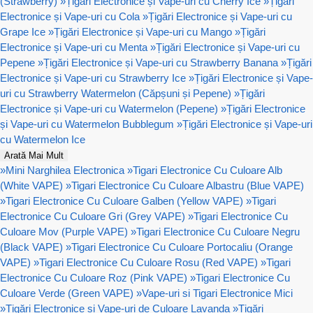
(Strawberry)
»
Țigări Electronice și Vape-uri cu Cherry Ice
»
Țigări
Electronice și Vape-uri cu Cola
»
Țigări Electronice și Vape-uri cu
Grape Ice
»
Țigări Electronice și Vape-uri cu Mango
»
Țigări
Electronice și Vape-uri cu Menta
»
Țigări Electronice și Vape-uri cu
Pepene
»
Țigări Electronice și Vape-uri cu Strawberry Banana
»
Țigări
Electronice și Vape-uri cu Strawberry Ice
»
Țigări Electronice și Vape-
uri cu Strawberry Watermelon (Căpșuni și Pepene)
»
Țigări
Electronice și Vape-uri cu Watermelon (Pepene)
»
Țigări Electronice
și Vape-uri cu Watermelon Bubblegum
»
Țigări Electronice și Vape-uri
cu Watermelon Ice
Arată Mai Mult
»
Mini Narghilea Electronica
»
Tigari Electronice Cu Culoare Alb
(White VAPE)
»
Tigari Electronice Cu Culoare Albastru (Blue VAPE)
»
Tigari Electronice Cu Culoare Galben (Yellow VAPE)
»
Tigari
Electronice Cu Culoare Gri (Grey VAPE)
»
Tigari Electronice Cu
Culoare Mov (Purple VAPE)
»
Tigari Electronice Cu Culoare Negru
(Black VAPE)
»
Tigari Electronice Cu Culoare Portocaliu (Orange
VAPE)
»
Tigari Electronice Cu Culoare Rosu (Red VAPE)
»
Tigari
Electronice Cu Culoare Roz (Pink VAPE)
»
Tigari Electronice Cu
Culoare Verde (Green VAPE)
»
Vape-uri si Tigari Electronice Mici
»
Țigări Electronice și Vape-uri de Culoare Lavanda
»
Țigări