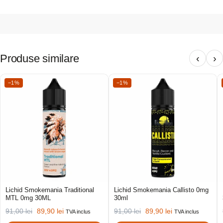
Produse similare
‹
›
−1%
−1%
Lichid Smokemania Traditional
Lichid Smokemania Callisto 0mg
MTL 0mg 30ML
30ml
91,00
lei
89,90
lei
91,00
lei
89,90
lei
TVA inclus
TVA inclus