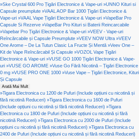
»
Ske Crystal 600 Pro Țigări Electronice & Vape-uri
»
UNNO Kituri si
Capsule preumplute
»
VAAL AOP Bar 1000 Țigări Electronice &
Vape-uri
»
VAAL Vape Țigări Electronice & Vape-uri
»
VapeBar Pro
Capsule Si Rezerve
»
VapeBar Pro Kituri si Baterii Reincarcabile
»
Vapebar Pro Țigări Electronice & Vape-uri
»
VEEV - Vape-uri
Reîncărcabile și Capsule Preumplute
»
VEEV NOW Ultra
»
VEEV
One Arome – De La Tutun Clasic La Fructe Și Mentă
»
Veev One –
Kit de Vape Reîncărcabil Și Capsule
»
VOZOL Vape Țigări
Electronice & Vape-uri
»
VUSE GO 1000 Țigări Electronice & Vape-
uri
»
VUSE GO AROME
»
Vuse Go Fără Nicotină – Țigări Electronice
0 mg
»
VUSE PRO ONE 1000
»
Vuse Vape – Țigări Electronice, Kituri
Și Capsule
Arată Mai Mult
»
Tigara Electronica cu 1200 de Pufuri (Include opțiuni cu nicotină și
fără nicotină Reduceri)
»
Tigara Electronica cu 1600 de Pufuri
(Include opțiuni cu nicotină și fără nicotină Reduceri)
»
Tigara
Electronica cu 1800 de Pufuri (Include opțiuni cu nicotină și fără
nicotină Reduceri)
»
Tigara Electronica cu 2000 de Pufuri (Include
opțiuni cu nicotină și fără nicotină Reduceri)
»
Tigara Electronica cu
2400 de Pufuri (Include opțiuni cu nicotină și fără nicotină Reduceri)