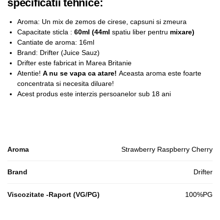
specificatii tehnice:
Aroma: Un mix de zemos de cirese, capsuni si zmeura
Capacitate sticla :
6
0ml (44ml
spatiu liber pentru
mixare)
Cantiate de aroma: 16ml
Brand: Drifter (Juice Sauz)
Drifter este fabricat in Marea Britanie
Atentie!
A nu se vapa ca atare!
Aceasta aroma este foarte
concentrata si necesita diluare!
Acest produs este interzis persoanelor sub 18 ani
Aroma
Strawberry Raspberry Cherry
Brand
Drifter
Viscozitate -Raport (VG/PG)
100%PG