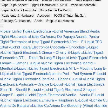
Vape După Aspect
Țigări Electronice & Kituri
Vape Reîncărcabil
Vape De Unică Folosință
După Număr De Pufuri
Rezistențe & Hardware
Accesorii
IQOS & Tutun Încălzit
Pliculețe Cu Nicotină
Altele
Strip-uri cu Nicotina
›
»
Toate: Lichid Țigăra Electronica
»
Lichid American Blend Pentru
Țigări Electronice
»
Lichid Cu Aroma De Papaya Ananas Pentru
Țigări Electronice
»
Lichid Țigară Electronică 10ml – E-Liquid TPD
10ml
»
Lichid Țigară Electronică Ciocolată – Chocolate E-Liquid
»
Lichid Țigară Electronică Cireșe – Cherry E-Liquid
»
Lichid Țigară
Electronică DTL – Direct To Lung E-Liquid
»
Lichid Țigară Electronică
Lămâie – Lemon E-Liquid
»
Lichid Țigară Electronică Mentol –
Menthol E-Liquid
»
Lichid Țigară Electronică MTL – Mouth to Lung E-
Liquid
»
Lichid Țigară Electronică pentru Pod – Pod System E-Liquid
»
Lichid Țigară Electronică Piersică – Peach E-Liquid
»
Lichid Țigară
Electronică Portocală – Orange E-Liquid
»
Lichid Țigară Electronică
Shortfill – Shortfill E-Liquid
»
Lichid Țigară Electronică Struguri –
Grape E-Liquid
»
Lichid Țigară Electronică Vanilie – Vanilla E-Liquid
»
Lichid Țigară Electronică Zmeură – Raspberry E-Liquid
»
Lichide Cu
Aroma De Banana
»
Lichide Cu Aroma De Blueberry (Afine)
»
Lichide