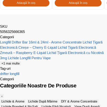
Adaugă în coș
Adaugă în coș
SKU
5056325666365
Categorii
Longfill Drifter Bar 16ml & 24ml - Arome Concentrate
Lichid Țigară
Electronică Cireșe – Cherry E-Liquid
Lichid Țigară Electronică
Zmeură – Raspberry E-Liquid
Lichid Țigară Electronică cu Nicotină
3mg
Lichide Longfill Pentru Vape
+1 mai multe
Tag-uri
drifter
longfill
Categorii
Categoriile Noastre De Produse
‹
Lichide & Arome
Lichide După Mărime
DIY & Arome Concentrate
Lichide Branded & NicSalt
Lichide Fără Nicotină
Vape După Aromă