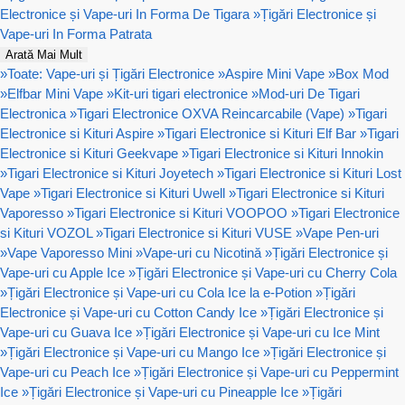
Electronice și Vape-uri In Forma De Tigara
»
Țigări Electronice și
Vape-uri In Forma Patrata
Arată Mai Mult
»
Toate: Vape-uri și Țigări Electronice
»
Aspire Mini Vape
»
Box Mod
»
Elfbar Mini Vape
»
Kit-uri tigari electronice
»
Mod-uri De Tigari
Electronica
»
Tigari Electronice OXVA Reincarcabile (Vape)
»
Tigari
Electronice si Kituri Aspire
»
Tigari Electronice si Kituri Elf Bar
»
Tigari
Electronice si Kituri Geekvape
»
Tigari Electronice si Kituri Innokin
»
Tigari Electronice si Kituri Joyetech
»
Tigari Electronice si Kituri Lost
Vape
»
Tigari Electronice si Kituri Uwell
»
Tigari Electronice si Kituri
Vaporesso
»
Tigari Electronice si Kituri VOOPOO
»
Tigari Electronice
si Kituri VOZOL
»
Tigari Electronice si Kituri VUSE
»
Vape Pen-uri
»
Vape Vaporesso Mini
»
Vape-uri cu Nicotină
»
Țigări Electronice și
Vape-uri cu Apple Ice
»
Țigări Electronice și Vape-uri cu Cherry Cola
»
Țigări Electronice și Vape-uri cu Cola Ice la e-Potion
»
Țigări
Electronice și Vape-uri cu Cotton Candy Ice
»
Țigări Electronice și
Vape-uri cu Guava Ice
»
Țigări Electronice și Vape-uri cu Ice Mint
»
Țigări Electronice și Vape-uri cu Mango Ice
»
Țigări Electronice și
Vape-uri cu Peach Ice
»
Țigări Electronice și Vape-uri cu Peppermint
Ice
»
Țigări Electronice și Vape-uri cu Pineapple Ice
»
Țigări