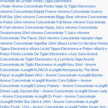
»
Pachete de Lichide Pentru Țigări Electronice
»
Toate: Arome Concentrate Pentru Vape Și Țigări Electronice
»
Aroma Concentrata Eliquid France
»
Aroma Concentrata Guerra
Puff Bar 10ml
»
Arome Concentrate Biggy Bear
»
Arome Concentrate
e-Potion 10ml
»
Arome Concentrate Full Moon
»
Arome Concentrate
K-Fuel
»
Arome Concentrate Nasty Juice
»
Arome Concentrate
Smokemania 10ml
»
Arome Concentrate T-Juice
»
Arome
Concentrate The Flavor 10ml
»
Arome Concentrate Vampire Vape
»
Arome Concentrate VapeBar 10ml
»
Baza Lichid Cu Nicotina Pentru
Tigara Electronica
»
Baza Lichid Tigara Electronica e-Potion
»
Bază e-
Potion Pentru Lichide De Țigări Electronice
»
Just Juice Aromă
Concentrata de Țigări Electronice
»
La Lechería Vape Aromă
Concentrata de Țigări Electronice
»
Longfill Aisu 10ml - Arome
Concentrate
»
Longfill ALPACA
»
Longfill Atemporal by The Mind
Flayer
»
Longfill Babel 24ml – Arome Concentrate
»
Longfill Bombo -
Arome Concentrate
»
Longfill Bombo Core Edition – Arome
Concentrate
»
Longfill Curieux Potions – Arome Concentrate
»
Longfill
Dinner Lady Dessert Bar – Arome Concentrate
»
Longfill Dinner Lady
– Arome Concentrate
»
Longfill Dr Frost – Arome Concentrate
»
Longfill Drifter Bar 16ml & 24ml - Arome Concentrate
»
Longfill
Drifter Exotic 12ml – Arome Concentrate
»
Longfill Drifter Hyper 5ml -