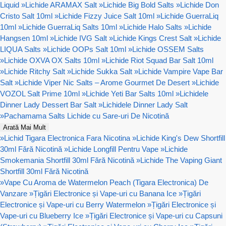
Liquid
»
Lichide ARAMAX Salt
»
Lichide Big Bold Salts
»
Lichide Don
Cristo Salt 10ml
»
Lichide Fizzy Juice Salt 10ml
»
Lichide GuerraLiq
10ml
»
Lichide GuerraLiq Salts 10ml
»
Lichide Halo Salts
»
Lichide
Hangsen 10ml
»
Lichide IVG Salt
»
Lichide Kings Crest Salt
»
Lichide
LIQUA Salts
»
Lichide OOPs Salt 10ml
»
Lichide OSSEM Salts
»
Lichide OXVA OX Salts 10ml
»
Lichide Riot Squad Bar Salt 10ml
»
Lichide Ritchy Salt
»
Lichide Sukka Salt
»
Lichide Vampire Vape Bar
Salt
»
Lichide Viper Nic Salts – Arome Gourmet De Desert
»
Lichide
VOZOL Salt Prime 10ml
»
Lichide Yeti Bar Salts 10ml
»
Lichidele
Dinner Lady Dessert Bar Salt
»
Lichidele Dinner Lady Salt
»
Pachamama Salts Lichide cu Sare-uri De Nicotină
Arată Mai Mult
»
Lichid Tigara Electronica Fara Nicotina
»
Lichide King's Dew Shortfill
30ml Fără Nicotină
»
Lichide Longfill Pentru Vape
»
Lichide
Smokemania Shortfill 30ml Fără Nicotină
»
Lichide The Vaping Giant
Shortfill 30ml Fără Nicotină
»
Vape Cu Aroma de Watermelon Peach (Tigara Electronica) De
Vanzare
»
Țigări Electronice și Vape-uri cu Banana Ice
»
Țigări
Electronice și Vape-uri cu Berry Watermelon
»
Țigări Electronice și
Vape-uri cu Blueberry Ice
»
Țigări Electronice și Vape-uri cu Capsuni