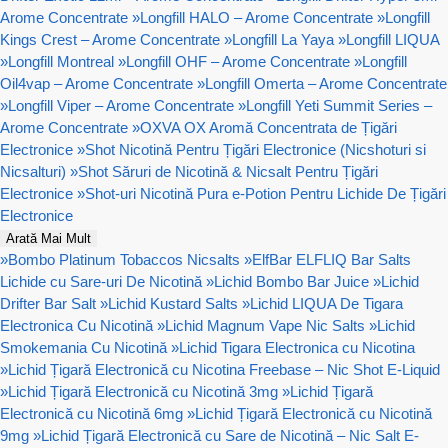
Arome Concentrate
»
Longfill HALO – Arome Concentrate
»
Longfill
Kings Crest – Arome Concentrate
»
Longfill La Yaya
»
Longfill LIQUA
»
Longfill Montreal
»
Longfill OHF – Arome Concentrate
»
Longfill
Oil4vap – Arome Concentrate
»
Longfill Omerta – Arome Concentrate
»
Longfill Viper – Arome Concentrate
»
Longfill Yeti Summit Series –
Arome Concentrate
»
OXVA OX Aromă Concentrata de Țigări
Electronice
»
Shot Nicotină Pentru Țigări Electronice (Nicshoturi si
Nicsalturi)
»
Shot Săruri de Nicotină & Nicsalt Pentru Țigări
Electronice
»
Shot-uri Nicotină Pura e-Potion Pentru Lichide De Țigări
Electronice
Arată Mai Mult
»
Bombo Platinum Tobaccos Nicsalts
»
ElfBar ELFLIQ Bar Salts
Lichide cu Sare-uri De Nicotină
»
Lichid Bombo Bar Juice
»
Lichid
Drifter Bar Salt
»
Lichid Kustard Salts
»
Lichid LIQUA De Tigara
Electronica Cu Nicotină
»
Lichid Magnum Vape Nic Salts
»
Lichid
Smokemania Cu Nicotină
»
Lichid Tigara Electronica cu Nicotina
»
Lichid Țigară Electronică cu Nicotina Freebase – Nic Shot E-Liquid
»
Lichid Țigară Electronică cu Nicotină 3mg
»
Lichid Țigară
Electronică cu Nicotină 6mg
»
Lichid Țigară Electronică cu Nicotină
9mg
»
Lichid Țigară Electronică cu Sare de Nicotină – Nic Salt E-