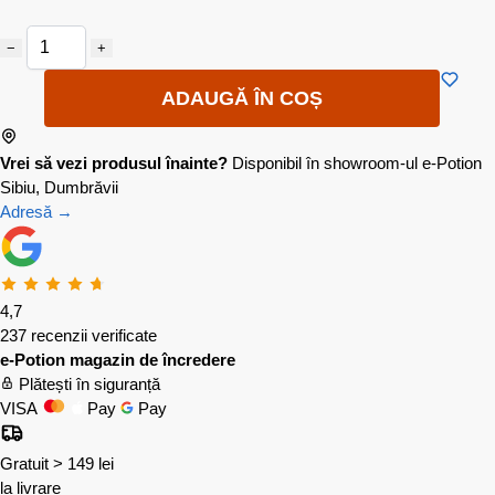
−
+
ADAUGĂ ÎN COȘ
Vrei să vezi produsul înainte?
Disponibil în showroom-ul e-Potion
Sibiu, Dumbrăvii
Adresă →
4,7
237 recenzii verificate
e-Potion magazin de încredere
Plătești în siguranță
VISA
Pay
Pay
Gratuit > 149 lei
la livrare