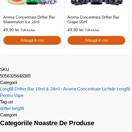
Aroma Concentrata Drifter Bar
Aroma Concentrata Drifter Bar
Watermelon Ice 16ml
Grape 16ml
49,90
lei
49,90
lei
TVA inclus
TVA inclus
Adaugă în coș
Adaugă în coș
SKU
5056325648385
Categorii
Longfill Drifter Bar 16ml & 24ml - Arome Concentrate
Lichide Longfill
Pentru Vape
Tag-uri
drifter
longfill
Categorii
Categoriile Noastre De Produse