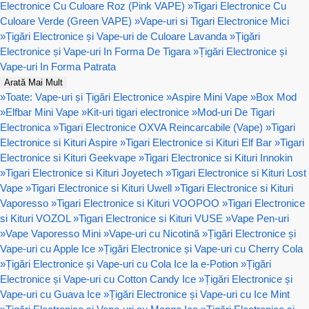
Electronice Cu Culoare Roz (Pink VAPE)
»
Tigari Electronice Cu
Culoare Verde (Green VAPE)
»
Vape-uri si Tigari Electronice Mici
»
Țigări Electronice și Vape-uri de Culoare Lavanda
»
Țigări
Electronice și Vape-uri In Forma De Tigara
»
Țigări Electronice și
Vape-uri In Forma Patrata
Arată Mai Mult
»
Toate: Vape-uri și Țigări Electronice
»
Aspire Mini Vape
»
Box Mod
»
Elfbar Mini Vape
»
Kit-uri tigari electronice
»
Mod-uri De Tigari
Electronica
»
Tigari Electronice OXVA Reincarcabile (Vape)
»
Tigari
Electronice si Kituri Aspire
»
Tigari Electronice si Kituri Elf Bar
»
Tigari
Electronice si Kituri Geekvape
»
Tigari Electronice si Kituri Innokin
»
Tigari Electronice si Kituri Joyetech
»
Tigari Electronice si Kituri Lost
Vape
»
Tigari Electronice si Kituri Uwell
»
Tigari Electronice si Kituri
Vaporesso
»
Tigari Electronice si Kituri VOOPOO
»
Tigari Electronice
si Kituri VOZOL
»
Tigari Electronice si Kituri VUSE
»
Vape Pen-uri
»
Vape Vaporesso Mini
»
Vape-uri cu Nicotină
»
Țigări Electronice și
Vape-uri cu Apple Ice
»
Țigări Electronice și Vape-uri cu Cherry Cola
»
Țigări Electronice și Vape-uri cu Cola Ice la e-Potion
»
Țigări
Electronice și Vape-uri cu Cotton Candy Ice
»
Țigări Electronice și
Vape-uri cu Guava Ice
»
Țigări Electronice și Vape-uri cu Ice Mint