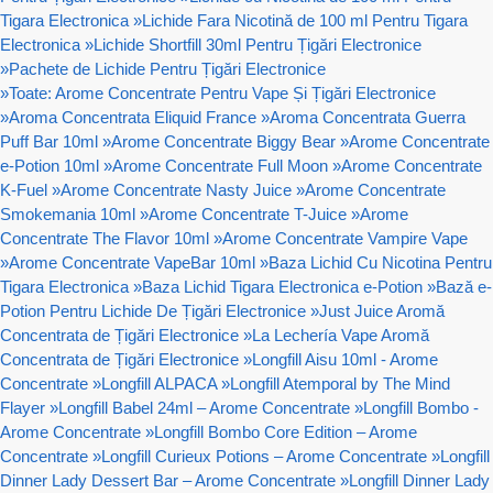
Tigara Electronica
»
Lichide Fara Nicotină de 100 ml Pentru Tigara
Electronica
»
Lichide Shortfill 30ml Pentru Țigări Electronice
»
Pachete de Lichide Pentru Țigări Electronice
»
Toate: Arome Concentrate Pentru Vape Și Țigări Electronice
»
Aroma Concentrata Eliquid France
»
Aroma Concentrata Guerra
Puff Bar 10ml
»
Arome Concentrate Biggy Bear
»
Arome Concentrate
e-Potion 10ml
»
Arome Concentrate Full Moon
»
Arome Concentrate
K-Fuel
»
Arome Concentrate Nasty Juice
»
Arome Concentrate
Smokemania 10ml
»
Arome Concentrate T-Juice
»
Arome
Concentrate The Flavor 10ml
»
Arome Concentrate Vampire Vape
»
Arome Concentrate VapeBar 10ml
»
Baza Lichid Cu Nicotina Pentru
Tigara Electronica
»
Baza Lichid Tigara Electronica e-Potion
»
Bază e-
Potion Pentru Lichide De Țigări Electronice
»
Just Juice Aromă
Concentrata de Țigări Electronice
»
La Lechería Vape Aromă
Concentrata de Țigări Electronice
»
Longfill Aisu 10ml - Arome
Concentrate
»
Longfill ALPACA
»
Longfill Atemporal by The Mind
Flayer
»
Longfill Babel 24ml – Arome Concentrate
»
Longfill Bombo -
Arome Concentrate
»
Longfill Bombo Core Edition – Arome
Concentrate
»
Longfill Curieux Potions – Arome Concentrate
»
Longfill
Dinner Lady Dessert Bar – Arome Concentrate
»
Longfill Dinner Lady