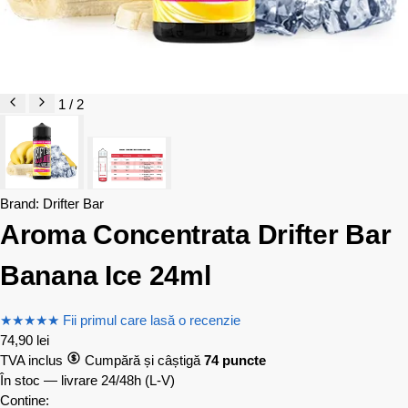
1 / 2
Brand:
Drifter Bar
Aroma Concentrata Drifter Bar
Banana Ice 24ml
★
★
★
★
★
Fii primul care lasă o recenzie
74,90
lei
TVA inclus
Cumpără și câștigă
74 puncte
În stoc — livrare 24/48h
(L-V)
Contine: