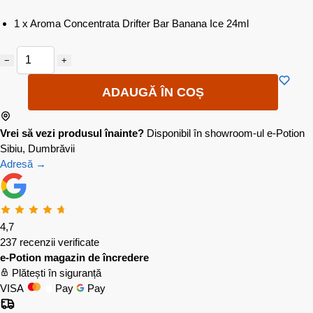
1 x Aroma Concentrata Drifter Bar Banana Ice 24ml
−
+
ADAUGĂ ÎN COȘ
Vrei să vezi produsul înainte?
Disponibil în showroom-ul e-Potion
Sibiu, Dumbrăvii
Adresă →
4,7
237 recenzii verificate
e-Potion magazin de încredere
Plătești în siguranță
VISA
Pay
Pay