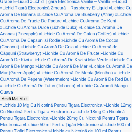
Grape E-Liquid
»
Lichid Țigară Electronică Vanilie – Vanilla E-Liquid
»
Lichid Țigară Electronică Zmeură – Raspberry E-Liquid
»
Lichide Cu
Aroma De Banana
»
Lichide Cu Aroma De Blueberry (Afine)
»
Lichide
Cu Aroma De Fructe De Padure
»
Lichide Cu Aroma De Kent
»
Lichide Cu Aroma Dulce (Lichide Dulci)
»
Lichide Cu Aromă De
Ananas (Pineapple)
»
Lichide Cu Aromă De Cafea (Coffee)
»
Lichide
Cu Aromă De Capsuni si Rodie
»
Lichide Cu Aromă De Cocos
(Coconut)
»
Lichide Cu Aromă De Cola
»
Lichide Cu Aromă de
Căpșuni (Strawberry)
»
Lichide Cu Aromă De Fructe
»
Lichide Cu
Aromă De Kiwi
»
Lichide Cu Aromă De Kiwi si Mar Verde
»
Lichide Cu
Aromă De Mango
»
Lichide Cu Aromă De Mar
»
Lichide Cu Aromă De
Mar (Green Apple)
»
Lichide Cu Aromă De Menta (Menthol)
»
Lichide
Cu Aromă De Pepene (Watermelon)
»
Lichide Cu Aromă De Red Bull
»
Lichide Cu Aromă De Tutun (Tobacco)
»
Lichide Cu Aromă Mango
Guava
Arată Mai Mult
»
Lichide 10 Mg Cu Nicotină Pentru Tigara Electronica
»
Lichide 12mg
Cu Nicotină Pentru Tigara Electronica
»
Lichide 18mg Cu Nicotină
Pentru Tigara Electronica
»
Lichide 20mg Cu Nicotină Pentru Tigara
Electronica
»
Lichide 50 ml Pentru Țigări Electronice
»
Lichide 500 ml
Pentru Țigări Electronice
»
Lichide cu Nicotină de 100 ml Pentru