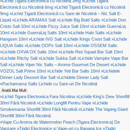
»
Lichid Țigară Electronică cu Nicotină 3mg
»
Lichid Țigară
Electronică cu Nicotină 6mg
»
Lichid Țigară Electronică cu Nicotină
9mg
»
Lichid Țigară Electronică cu Sare de Nicotină – Nic Salt E-
Liquid
»
Lichide ARAMAX Salt
»
Lichide Big Bold Salts
»
Lichide Don
Cristo Salt 10ml
»
Lichide Fizzy Juice Salt 10ml
»
Lichide GuerraLiq
10ml
»
Lichide GuerraLiq Salts 10ml
»
Lichide Halo Salts
»
Lichide
Hangsen 10ml
»
Lichide IVG Salt
»
Lichide Kings Crest Salt
»
Lichide
LIQUA Salts
»
Lichide OOPs Salt 10ml
»
Lichide OSSEM Salts
»
Lichide OXVA OX Salts 10ml
»
Lichide Riot Squad Bar Salt 10ml
»
Lichide Ritchy Salt
»
Lichide Sukka Salt
»
Lichide Vampire Vape Bar
Salt
»
Lichide Viper Nic Salts – Arome Gourmet De Desert
»
Lichide
VOZOL Salt Prime 10ml
»
Lichide Yeti Bar Salts 10ml
»
Lichidele
Dinner Lady Dessert Bar Salt
»
Lichidele Dinner Lady Salt
»
Pachamama Salts Lichide cu Sare-uri De Nicotină
Arată Mai Mult
»
Lichid Tigara Electronica Fara Nicotina
»
Lichide King's Dew Shortfill
30ml Fără Nicotină
»
Lichide Longfill Pentru Vape
»
Lichide
Smokemania Shortfill 30ml Fără Nicotină
»
Lichide The Vaping Giant
Shortfill 30ml Fără Nicotină
»
Vape Cu Aroma de Watermelon Peach (Tigara Electronica) De
Vanzare
»
Țigări Electronice și Vape-uri cu Banana Ice
»
Țigări