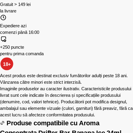
Gratuit > 149 lei
la livrare
Expediere azi
comenzi până 16:00
+250 puncte
pentru prima comanda
18+
Acest produs este destinat exclusiv fumătorilor adulți peste 18 ani.
Vânzarea către minori este strict interzisă.
Imaginile produselor au caracter ilustrativ. Caracteristicile produsului
livrat sunt cele indicate în descrierea și specificațiile produsului
(denumire, cod, valori tehnice). Producătorii pot modifica designul,
ambalajul sau elemente vizuale (culori, garnituri) fără preaviz, fără ca
acest lucru să afecteze conformitatea produsului.
Produse compatibile cu
Aroma
Concentrata Drifter Bar Banana Ice 24ml