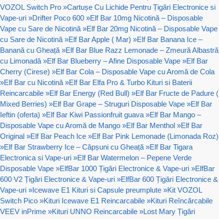
VOZOL Switch Pro
»
Cartușe Cu Lichide Pentru Țigări Electronice si
Vape-uri
»
Drifter Poco 600
»
Elf Bar 10mg Nicotină – Disposable
Vape cu Sare de Nicotină
»
Elf Bar 20mg Nicotină – Disposable Vape
cu Sare de Nicotină
»
Elf Bar Apple ( Mar)
»
Elf Bar Banana Ice –
Banană cu Gheață
»
Elf Bar Blue Razz Lemonade – Zmeură Albastră
cu Limonadă
»
Elf Bar Blueberry – Afine Disposable Vape
»
Elf Bar
Cherry (Cirese)
»
Elf Bar Cola – Disposable Vape cu Aromă de Cola
»
Elf Bar cu Nicotină
»
Elf Bar Elfa Pro & Turbo Kituri si Baterii
Reincarcabile
»
Elf Bar Energy (Red Bull)
»
Elf Bar Fructe de Padure (
Mixed Berries)
»
Elf Bar Grape – Struguri Disposable Vape
»
Elf Bar
Ieftin (oferta)
»
Elf Bar Kiwi Passionfruit guava
»
Elf Bar Mango –
Disposable Vape cu Aromă de Mango
»
Elf Bar Menthol
»
Elf Bar
Original
»
Elf Bar Peach Ice
»
Elf Bar Pink Lemonade (Limonada Roz)
»
Elf Bar Strawberry Ice – Căpșuni cu Gheață
»
Elf Bar Tigara
Electronica si Vape-uri
»
Elf Bar Watermelon – Pepene Verde
Disposable Vape
»
ElfBar 1000 Țigări Electronice & Vape-uri
»
ElfBar
600 V2 Țigări Electronice & Vape-uri
»
ElfBar 600 Țigări Electronice &
Vape-uri
»
Icewave E1 Kituri si Capsule preumplute
»
Kit VOZOL
Switch Pico
»
Kituri Icewave E1 Reincarcabile
»
Kituri Reîncărcabile
VEEV inPrime
»
Kituri UNNO Reincarcabile
»
Lost Mary Țigări