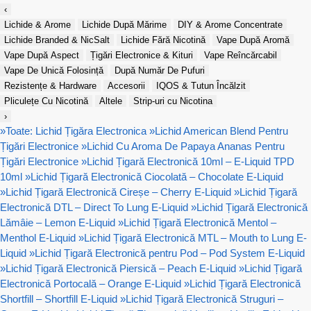
‹
Lichide & Arome
Lichide După Mărime
DIY & Arome Concentrate
Lichide Branded & NicSalt
Lichide Fără Nicotină
Vape După Aromă
Vape După Aspect
Țigări Electronice & Kituri
Vape Reîncărcabil
Vape De Unică Folosință
După Număr De Pufuri
Rezistențe & Hardware
Accesorii
IQOS & Tutun Încălzit
Pliculețe Cu Nicotină
Altele
Strip-uri cu Nicotina
›
»
Toate: Lichid Țigăra Electronica
»
Lichid American Blend Pentru
Țigări Electronice
»
Lichid Cu Aroma De Papaya Ananas Pentru
Țigări Electronice
»
Lichid Țigară Electronică 10ml – E-Liquid TPD
10ml
»
Lichid Țigară Electronică Ciocolată – Chocolate E-Liquid
»
Lichid Țigară Electronică Cireșe – Cherry E-Liquid
»
Lichid Țigară
Electronică DTL – Direct To Lung E-Liquid
»
Lichid Țigară Electronică
Lămâie – Lemon E-Liquid
»
Lichid Țigară Electronică Mentol –
Menthol E-Liquid
»
Lichid Țigară Electronică MTL – Mouth to Lung E-
Liquid
»
Lichid Țigară Electronică pentru Pod – Pod System E-Liquid
»
Lichid Țigară Electronică Piersică – Peach E-Liquid
»
Lichid Țigară
Electronică Portocală – Orange E-Liquid
»
Lichid Țigară Electronică
Shortfill – Shortfill E-Liquid
»
Lichid Țigară Electronică Struguri –