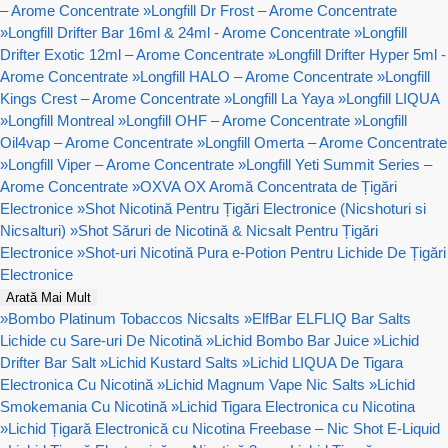
– Arome Concentrate
»
Longfill Dr Frost – Arome Concentrate
»
Longfill Drifter Bar 16ml & 24ml - Arome Concentrate
»
Longfill
Drifter Exotic 12ml – Arome Concentrate
»
Longfill Drifter Hyper 5ml -
Arome Concentrate
»
Longfill HALO – Arome Concentrate
»
Longfill
Kings Crest – Arome Concentrate
»
Longfill La Yaya
»
Longfill LIQUA
»
Longfill Montreal
»
Longfill OHF – Arome Concentrate
»
Longfill
Oil4vap – Arome Concentrate
»
Longfill Omerta – Arome Concentrate
»
Longfill Viper – Arome Concentrate
»
Longfill Yeti Summit Series –
Arome Concentrate
»
OXVA OX Aromă Concentrata de Țigări
Electronice
»
Shot Nicotină Pentru Țigări Electronice (Nicshoturi si
Nicsalturi)
»
Shot Săruri de Nicotină & Nicsalt Pentru Țigări
Electronice
»
Shot-uri Nicotină Pura e-Potion Pentru Lichide De Țigări
Electronice
Arată Mai Mult
»
Bombo Platinum Tobaccos Nicsalts
»
ElfBar ELFLIQ Bar Salts
Lichide cu Sare-uri De Nicotină
»
Lichid Bombo Bar Juice
»
Lichid
Drifter Bar Salt
»
Lichid Kustard Salts
»
Lichid LIQUA De Tigara
Electronica Cu Nicotină
»
Lichid Magnum Vape Nic Salts
»
Lichid
Smokemania Cu Nicotină
»
Lichid Tigara Electronica cu Nicotina
»
Lichid Țigară Electronică cu Nicotina Freebase – Nic Shot E-Liquid