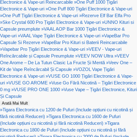
Electronice & Vape-uri Reincarcabile
»
One Puff 1000 Țigări
Electronice & Vape-uri
»
One Puff 800 Țigări Electronice & Vape-uri
»
One Puff Țigări Electronice & Vape-uri
»
Rezerve Elf Bar Elfa Pro
»
Ske Crystal 600 Pro Țigări Electronice & Vape-uri
»
UNNO Kituri si
Capsule preumplute
»
VAAL AOP Bar 1000 Țigări Electronice &
Vape-uri
»
VAAL Vape Țigări Electronice & Vape-uri
»
VapeBar Pro
Capsule Si Rezerve
»
VapeBar Pro Kituri si Baterii Reincarcabile
»
Vapebar Pro Țigări Electronice & Vape-uri
»
VEEV - Vape-uri
Reîncărcabile și Capsule Preumplute
»
VEEV NOW Ultra
»
VEEV
One Arome – De La Tutun Clasic La Fructe Și Mentă
»
Veev One –
Kit de Vape Reîncărcabil Și Capsule
»
VOZOL Vape Țigări
Electronice & Vape-uri
»
VUSE GO 1000 Țigări Electronice & Vape-
uri
»
VUSE GO AROME
»
Vuse Go Fără Nicotină – Țigări Electronice
0 mg
»
VUSE PRO ONE 1000
»
Vuse Vape – Țigări Electronice, Kituri
Și Capsule
Arată Mai Mult
»
Tigara Electronica cu 1200 de Pufuri (Include opțiuni cu nicotină și
fără nicotină Reduceri)
»
Tigara Electronica cu 1600 de Pufuri
(Include opțiuni cu nicotină și fără nicotină Reduceri)
»
Tigara
Electronica cu 1800 de Pufuri (Include opțiuni cu nicotină și fără
nicotină Reduceri)
»
Tigara Electronica cu 2000 de Pufuri (Include