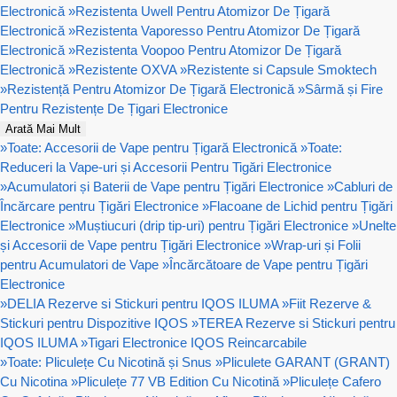
Electronică
»
Rezistenta Uwell Pentru Atomizor De Țigară
Electronică
»
Rezistenta Vaporesso Pentru Atomizor De Țigară
Electronică
»
Rezistenta Voopoo Pentru Atomizor De Țigară
Electronică
»
Rezistente OXVA
»
Rezistente si Capsule Smoktech
»
Rezistență Pentru Atomizor De Țigară Electronică
»
Sârmă și Fire
Pentru Rezistențe De Țigari Electronice
Arată Mai Mult
»
Toate: Accesorii de Vape pentru Țigară Electronică
»
Toate:
Reduceri la Vape-uri și Accesorii Pentru Tigări Electronice
»
Acumulatori și Baterii de Vape pentru Țigări Electronice
»
Cabluri de
Încărcare pentru Țigări Electronice
»
Flacoane de Lichid pentru Țigări
Electronice
»
Muștiucuri (drip tip-uri) pentru Țigări Electronice
»
Unelte
și Accesorii de Vape pentru Țigări Electronice
»
Wrap-uri și Folii
pentru Acumulatori de Vape
»
Încărcătoare de Vape pentru Țigări
Electronice
»
DELIA Rezerve si Stickuri pentru IQOS ILUMA
»
Fiit Rezerve &
Stickuri pentru Dispozitive IQOS
»
TEREA Rezerve si Stickuri pentru
IQOS ILUMA
»
Tigari Electronice IQOS Reincarcabile
»
Toate: Pliculețe Cu Nicotină și Snus
»
Pliculete GARANT (GRANT)
Cu Nicotina
»
Pliculețe 77 VB Edition Cu Nicotină
»
Pliculețe Cafero