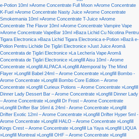
e-Potion 10ml
»
Arome Concentrate Full Moon
»
Arome Concentrate
K-Fuel
»
Arome Concentrate Nasty Juice
»
Arome Concentrate
Smokemania 10ml
»
Arome Concentrate T-Juice
»
Arome
Concentrate The Flavor 10ml
»
Arome Concentrate Vampire Vape
»
Arome Concentrate VapeBar 10ml
»
Baza Lichid Cu Nicotina Pentru
Tigara Electronica
»
Baza Lichid Tigara Electronica e-Potion
»
Bază e-
Potion Pentru Lichide De Țigări Electronice
»
Just Juice Aromă
Concentrata de Țigări Electronice
»
La Lechería Vape Aromă
Concentrata de Țigări Electronice
»
Longfill Aisu 10ml - Arome
Concentrate
»
Longfill ALPACA
»
Longfill Atemporal by The Mind
Flayer
»
Longfill Babel 24ml – Arome Concentrate
»
Longfill Bombo -
Arome Concentrate
»
Longfill Bombo Core Edition – Arome
Concentrate
»
Longfill Curieux Potions – Arome Concentrate
»
Longfill
Dinner Lady Dessert Bar – Arome Concentrate
»
Longfill Dinner Lady
– Arome Concentrate
»
Longfill Dr Frost – Arome Concentrate
»
Longfill Drifter Bar 16ml & 24ml - Arome Concentrate
»
Longfill
Drifter Exotic 12ml – Arome Concentrate
»
Longfill Drifter Hyper 5ml -
Arome Concentrate
»
Longfill HALO – Arome Concentrate
»
Longfill
Kings Crest – Arome Concentrate
»
Longfill La Yaya
»
Longfill LIQUA
»
Longfill Montreal
»
Longfill OHF – Arome Concentrate
»
Longfill