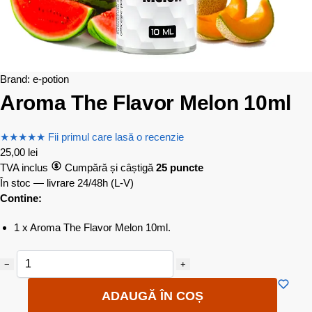
Brand:
e-potion
Aroma The Flavor Melon 10ml
★
★
★
★
★
Fii primul care lasă o recenzie
25,00
lei
TVA inclus
Cumpără și câștigă
25 puncte
În stoc — livrare 24/48h
(L-V)
Contine:
1 x Aroma The Flavor Melon 10ml.
−
+
ADAUGĂ ÎN COȘ