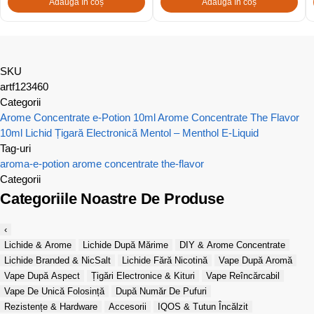
Adaugă în coș
Adaugă în coș
SKU
artf123460
Categorii
Arome Concentrate e-Potion 10ml
Arome Concentrate The Flavor
10ml
Lichid Țigară Electronică Mentol – Menthol E-Liquid
Tag-uri
aroma-e-potion
arome concentrate
the-flavor
Categorii
Categoriile Noastre De Produse
‹
Lichide & Arome
Lichide După Mărime
DIY & Arome Concentrate
Lichide Branded & NicSalt
Lichide Fără Nicotină
Vape După Aromă
Vape După Aspect
Țigări Electronice & Kituri
Vape Reîncărcabil
Vape De Unică Folosință
După Număr De Pufuri
Rezistențe & Hardware
Accesorii
IQOS & Tutun Încălzit