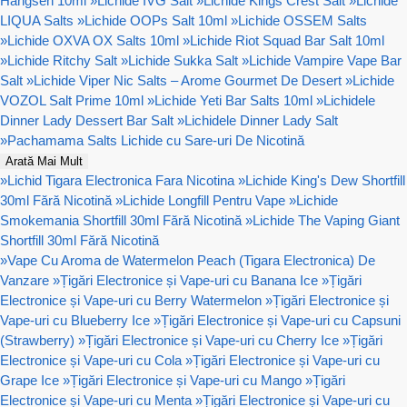
Hangsen 10ml
»
Lichide IVG Salt
»
Lichide Kings Crest Salt
»
Lichide
LIQUA Salts
»
Lichide OOPs Salt 10ml
»
Lichide OSSEM Salts
»
Lichide OXVA OX Salts 10ml
»
Lichide Riot Squad Bar Salt 10ml
»
Lichide Ritchy Salt
»
Lichide Sukka Salt
»
Lichide Vampire Vape Bar
Salt
»
Lichide Viper Nic Salts – Arome Gourmet De Desert
»
Lichide
VOZOL Salt Prime 10ml
»
Lichide Yeti Bar Salts 10ml
»
Lichidele
Dinner Lady Dessert Bar Salt
»
Lichidele Dinner Lady Salt
»
Pachamama Salts Lichide cu Sare-uri De Nicotină
Arată Mai Mult
»
Lichid Tigara Electronica Fara Nicotina
»
Lichide King's Dew Shortfill
30ml Fără Nicotină
»
Lichide Longfill Pentru Vape
»
Lichide
Smokemania Shortfill 30ml Fără Nicotină
»
Lichide The Vaping Giant
Shortfill 30ml Fără Nicotină
»
Vape Cu Aroma de Watermelon Peach (Tigara Electronica) De
Vanzare
»
Țigări Electronice și Vape-uri cu Banana Ice
»
Țigări
Electronice și Vape-uri cu Berry Watermelon
»
Țigări Electronice și
Vape-uri cu Blueberry Ice
»
Țigări Electronice și Vape-uri cu Capsuni
(Strawberry)
»
Țigări Electronice și Vape-uri cu Cherry Ice
»
Țigări
Electronice și Vape-uri cu Cola
»
Țigări Electronice și Vape-uri cu
Grape Ice
»
Țigări Electronice și Vape-uri cu Mango
»
Țigări
Electronice și Vape-uri cu Menta
»
Țigări Electronice și Vape-uri cu