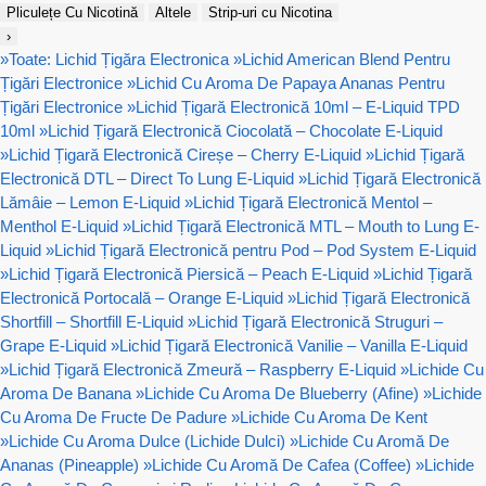
Pliculețe Cu Nicotină
Altele
Strip-uri cu Nicotina
›
»
Toate: Lichid Țigăra Electronica
»
Lichid American Blend Pentru
Țigări Electronice
»
Lichid Cu Aroma De Papaya Ananas Pentru
Țigări Electronice
»
Lichid Țigară Electronică 10ml – E-Liquid TPD
10ml
»
Lichid Țigară Electronică Ciocolată – Chocolate E-Liquid
»
Lichid Țigară Electronică Cireșe – Cherry E-Liquid
»
Lichid Țigară
Electronică DTL – Direct To Lung E-Liquid
»
Lichid Țigară Electronică
Lămâie – Lemon E-Liquid
»
Lichid Țigară Electronică Mentol –
Menthol E-Liquid
»
Lichid Țigară Electronică MTL – Mouth to Lung E-
Liquid
»
Lichid Țigară Electronică pentru Pod – Pod System E-Liquid
»
Lichid Țigară Electronică Piersică – Peach E-Liquid
»
Lichid Țigară
Electronică Portocală – Orange E-Liquid
»
Lichid Țigară Electronică
Shortfill – Shortfill E-Liquid
»
Lichid Țigară Electronică Struguri –
Grape E-Liquid
»
Lichid Țigară Electronică Vanilie – Vanilla E-Liquid
»
Lichid Țigară Electronică Zmeură – Raspberry E-Liquid
»
Lichide Cu
Aroma De Banana
»
Lichide Cu Aroma De Blueberry (Afine)
»
Lichide
Cu Aroma De Fructe De Padure
»
Lichide Cu Aroma De Kent
»
Lichide Cu Aroma Dulce (Lichide Dulci)
»
Lichide Cu Aromă De
Ananas (Pineapple)
»
Lichide Cu Aromă De Cafea (Coffee)
»
Lichide