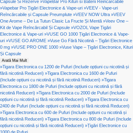
Capsule Si Rezerve
»
VapeBar Pro Kituri si Baterii Reincarcabile
»
Vapebar Pro Țigări Electronice & Vape-uri
»
VEEV - Vape-uri
Reîncărcabile și Capsule Preumplute
»
VEEV NOW Ultra
»
VEEV
One Arome – De La Tutun Clasic La Fructe Și Mentă
»
Veev One –
Kit de Vape Reîncărcabil Și Capsule
»
VOZOL Vape Țigări
Electronice & Vape-uri
»
VUSE GO 1000 Țigări Electronice & Vape-
uri
»
VUSE GO AROME
»
Vuse Go Fără Nicotină – Țigări Electronice
0 mg
»
VUSE PRO ONE 1000
»
Vuse Vape – Țigări Electronice, Kituri
Și Capsule
Arată Mai Mult
»
Tigara Electronica cu 1200 de Pufuri (Include opțiuni cu nicotină și
fără nicotină Reduceri)
»
Tigara Electronica cu 1600 de Pufuri
(Include opțiuni cu nicotină și fără nicotină Reduceri)
»
Tigara
Electronica cu 1800 de Pufuri (Include opțiuni cu nicotină și fără
nicotină Reduceri)
»
Tigara Electronica cu 2000 de Pufuri (Include
opțiuni cu nicotină și fără nicotină Reduceri)
»
Tigara Electronica cu
2400 de Pufuri (Include opțiuni cu nicotină și fără nicotină Reduceri)
»
Tigara Electronica cu 600 de Pufuri (Include opțiuni cu nicotină și
fără nicotină Reduceri)
»
Tigara Electronica cu 800 de Pufuri (Include
opțiuni cu nicotină și fără nicotină Reduceri)
»
Țigări Electronice cu
1000 de Pufuri