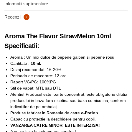
Informații suplimentare
Recenzii
0
Aroma The Flavor StrawMelon 10ml
Specificatii:
Aroma : Un mix dulce de pepene galben si pepene rosu
Cantitate :
10ml.
Dozaj recomandat: 16-20%
Perioada de macerare: 12 ore
Raport VG/PG: 100%PG
Stil de vapat: MTL sau DTL
Atentie! Produsul este foarte concentrat, este obligatorie dilutia
produsului in baza fara nicotina sau baza cu nicotina, conform
indicatiilor de pe ambalaj.
Produse fabricat in Romania de catre
e-Potion
.
Capac cu protectie la deschidere pentru copii.
VANZAREA CATRE MINORI ESTE INTERZISA!
A nu se lasa la indemnana copiilor !