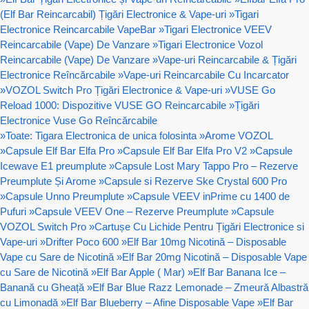
(Elf Bar Reincarcabil) Țigări Electronice & Vape-uri
»
Tigari
Electronice Reincarcabile VapeBar
»
Tigari Electronice VEEV
Reincarcabile (Vape) De Vanzare
»
Tigari Electronice Vozol
Reincarcabile (Vape) De Vanzare
»
Vape-uri Reincarcabile & Țigări
Electronice Reîncărcabile
»
Vape-uri Reincarcabile Cu Incarcator
»
VOZOL Switch Pro Țigări Electronice & Vape-uri
»
VUSE Go
Reload 1000: Dispozitive VUSE GO Reincarcabile
»
Țigări
Electronice Vuse Go Reîncărcabile
»
Toate: Tigara Electronica de unica folosinta
»
Arome VOZOL
»
Capsule Elf Bar Elfa Pro
»
Capsule Elf Bar Elfa Pro V2
»
Capsule
Icewave E1 preumplute
»
Capsule Lost Mary Tappo Pro – Rezerve
Preumplute Și Arome
»
Capsule si Rezerve Ske Crystal 600 Pro
»
Capsule Unno Preumplute
»
Capsule VEEV inPrime cu 1400 de
Pufuri
»
Capsule VEEV One – Rezerve Preumplute
»
Capsule
VOZOL Switch Pro
»
Cartușe Cu Lichide Pentru Țigări Electronice si
Vape-uri
»
Drifter Poco 600
»
Elf Bar 10mg Nicotină – Disposable
Vape cu Sare de Nicotină
»
Elf Bar 20mg Nicotină – Disposable Vape
cu Sare de Nicotină
»
Elf Bar Apple ( Mar)
»
Elf Bar Banana Ice –
Banană cu Gheață
»
Elf Bar Blue Razz Lemonade – Zmeură Albastră
cu Limonadă
»
Elf Bar Blueberry – Afine Disposable Vape
»
Elf Bar