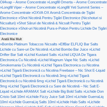
Oil4vap – Arome Concentrate
»
Longfill Omerta – Arome Concentrate
»
Longfill Viper – Arome Concentrate
»
Longfill Yeti Summit Series –
Arome Concentrate
»
OXVA OX Aromă Concentrata de Țigări
Electronice
»
Shot Nicotină Pentru Țigări Electronice (Nicshoturi si
Nicsalturi)
»
Shot Săruri de Nicotină & Nicsalt Pentru Țigări
Electronice
»
Shot-uri Nicotină Pura e-Potion Pentru Lichide De Țigări
Electronice
Arată Mai Mult
»
Bombo Platinum Tobaccos Nicsalts
»
ElfBar ELFLIQ Bar Salts
Lichide cu Sare-uri De Nicotină
»
Lichid Bombo Bar Juice
»
Lichid
Drifter Bar Salt
»
Lichid Kustard Salts
»
Lichid LIQUA De Tigara
Electronica Cu Nicotină
»
Lichid Magnum Vape Nic Salts
»
Lichid
Smokemania Cu Nicotină
»
Lichid Tigara Electronica cu Nicotina
»
Lichid Țigară Electronică cu Nicotina Freebase – Nic Shot E-Liquid
»
Lichid Țigară Electronică cu Nicotină 3mg
»
Lichid Țigară
Electronică cu Nicotină 6mg
»
Lichid Țigară Electronică cu Nicotină
9mg
»
Lichid Țigară Electronică cu Sare de Nicotină – Nic Salt E-
Liquid
»
Lichide ARAMAX Salt
»
Lichide Big Bold Salts
»
Lichide Don
Cristo Salt 10ml
»
Lichide Fizzy Juice Salt 10ml
»
Lichide GuerraLiq
10ml
»
Lichide GuerraLiq Salts 10ml
»
Lichide Halo Salts
»
Lichide