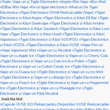
»
Toate: Vape-uri și Țigări Electronice
»
Aspire Mini Vape
»
Box Mod
»
Elfbar Mini Vape
»
Kit-uri tigari electronice
»
Mod-uri De Tigari
Electronica
»
Tigari Electronice OXVA Reincarcabile (Vape)
»
Tigari
Electronice si Kituri Aspire
»
Tigari Electronice si Kituri Elf Bar
»
Tigari
Electronice si Kituri Geekvape
»
Tigari Electronice si Kituri Innokin
»
Tigari Electronice si Kituri Joyetech
»
Tigari Electronice si Kituri Lost
Vape
»
Tigari Electronice si Kituri Uwell
»
Tigari Electronice si Kituri
Vaporesso
»
Tigari Electronice si Kituri VOOPOO
»
Tigari Electronice
si Kituri VOZOL
»
Tigari Electronice si Kituri VUSE
»
Vape Pen-uri
»
Vape Vaporesso Mini
»
Vape-uri cu Nicotină
»
Țigări Electronice și
Vape-uri cu Apple Ice
»
Țigări Electronice și Vape-uri cu Cherry Cola
»
Țigări Electronice și Vape-uri cu Cola Ice la e-Potion
»
Țigări
Electronice și Vape-uri cu Cotton Candy Ice
»
Țigări Electronice și
Vape-uri cu Guava Ice
»
Țigări Electronice și Vape-uri cu Ice Mint
»
Țigări Electronice și Vape-uri cu Mango Ice
»
Țigări Electronice și
Vape-uri cu Peach Ice
»
Țigări Electronice și Vape-uri cu Peppermint
Ice
»
Țigări Electronice și Vape-uri cu Pineapple Ice
»
Țigări
Electronice și Vape-uri Fără Nicotină
Arată Mai Mult
»
Capsule VUSE GO Reload pentru Dispozitive VUSE Reincarcabile
»
Elf Bar Țigări Electronice și Vape-uri Reîncărcabile
»
Elfbar Elfa Pro