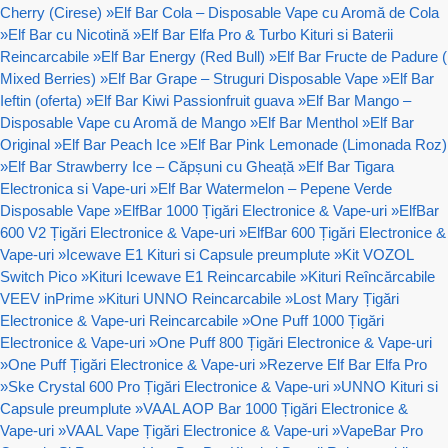
Cherry (Cirese)
»
Elf Bar Cola – Disposable Vape cu Aromă de Cola
»
Elf Bar cu Nicotină
»
Elf Bar Elfa Pro & Turbo Kituri si Baterii
Reincarcabile
»
Elf Bar Energy (Red Bull)
»
Elf Bar Fructe de Padure (
Mixed Berries)
»
Elf Bar Grape – Struguri Disposable Vape
»
Elf Bar
Ieftin (oferta)
»
Elf Bar Kiwi Passionfruit guava
»
Elf Bar Mango –
Disposable Vape cu Aromă de Mango
»
Elf Bar Menthol
»
Elf Bar
Original
»
Elf Bar Peach Ice
»
Elf Bar Pink Lemonade (Limonada Roz)
»
Elf Bar Strawberry Ice – Căpșuni cu Gheață
»
Elf Bar Tigara
Electronica si Vape-uri
»
Elf Bar Watermelon – Pepene Verde
Disposable Vape
»
ElfBar 1000 Țigări Electronice & Vape-uri
»
ElfBar
600 V2 Țigări Electronice & Vape-uri
»
ElfBar 600 Țigări Electronice &
Vape-uri
»
Icewave E1 Kituri si Capsule preumplute
»
Kit VOZOL
Switch Pico
»
Kituri Icewave E1 Reincarcabile
»
Kituri Reîncărcabile
VEEV inPrime
»
Kituri UNNO Reincarcabile
»
Lost Mary Țigări
Electronice & Vape-uri Reincarcabile
»
One Puff 1000 Țigări
Electronice & Vape-uri
»
One Puff 800 Țigări Electronice & Vape-uri
»
One Puff Țigări Electronice & Vape-uri
»
Rezerve Elf Bar Elfa Pro
»
Ske Crystal 600 Pro Țigări Electronice & Vape-uri
»
UNNO Kituri si
Capsule preumplute
»
VAAL AOP Bar 1000 Țigări Electronice &
Vape-uri
»
VAAL Vape Țigări Electronice & Vape-uri
»
VapeBar Pro