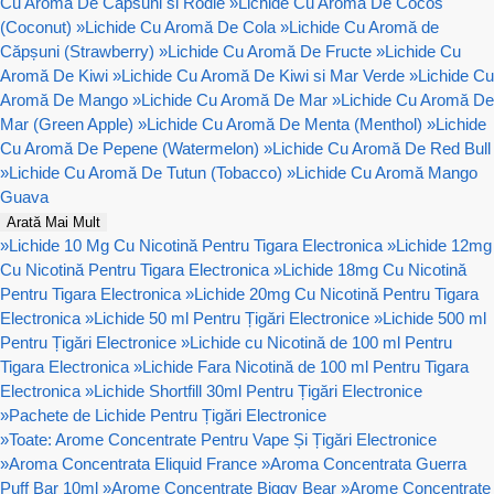
Cu Aromă De Capsuni si Rodie
»
Lichide Cu Aromă De Cocos
(Coconut)
»
Lichide Cu Aromă De Cola
»
Lichide Cu Aromă de
Căpșuni (Strawberry)
»
Lichide Cu Aromă De Fructe
»
Lichide Cu
Aromă De Kiwi
»
Lichide Cu Aromă De Kiwi si Mar Verde
»
Lichide Cu
Aromă De Mango
»
Lichide Cu Aromă De Mar
»
Lichide Cu Aromă De
Mar (Green Apple)
»
Lichide Cu Aromă De Menta (Menthol)
»
Lichide
Cu Aromă De Pepene (Watermelon)
»
Lichide Cu Aromă De Red Bull
»
Lichide Cu Aromă De Tutun (Tobacco)
»
Lichide Cu Aromă Mango
Guava
Arată Mai Mult
»
Lichide 10 Mg Cu Nicotină Pentru Tigara Electronica
»
Lichide 12mg
Cu Nicotină Pentru Tigara Electronica
»
Lichide 18mg Cu Nicotină
Pentru Tigara Electronica
»
Lichide 20mg Cu Nicotină Pentru Tigara
Electronica
»
Lichide 50 ml Pentru Țigări Electronice
»
Lichide 500 ml
Pentru Țigări Electronice
»
Lichide cu Nicotină de 100 ml Pentru
Tigara Electronica
»
Lichide Fara Nicotină de 100 ml Pentru Tigara
Electronica
»
Lichide Shortfill 30ml Pentru Țigări Electronice
»
Pachete de Lichide Pentru Țigări Electronice
»
Toate: Arome Concentrate Pentru Vape Și Țigări Electronice
»
Aroma Concentrata Eliquid France
»
Aroma Concentrata Guerra
Puff Bar 10ml
»
Arome Concentrate Biggy Bear
»
Arome Concentrate