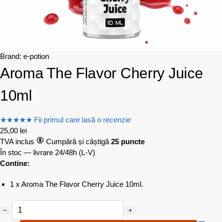
Brand:
e-potion
Aroma The Flavor Cherry Juice
10ml
★
★
★
★
★
Fii primul care lasă o recenzie
25,00
lei
TVA inclus
Cumpără și câștigă
25 puncte
În stoc — livrare 24/48h
(L-V)
Contine:
1 x Aroma The Flavor Cherry Juice 10ml.
−
+