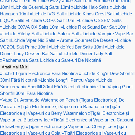
Cristo Salt 10ml
»
Lichide Fizzy Juice Salt 10ml
»
Lichide GuerraLiq
10ml
»
Lichide GuerraLiq Salts 10ml
»
Lichide Halo Salts
»
Lichide
Hangsen 10ml
»
Lichide IVG Salt
»
Lichide Kings Crest Salt
»
Lichide
LIQUA Salts
»
Lichide OOPs Salt 10ml
»
Lichide OSSEM Salts
»
Lichide OXVA OX Salts 10ml
»
Lichide Riot Squad Bar Salt 10ml
»
Lichide Ritchy Salt
»
Lichide Sukka Salt
»
Lichide Vampire Vape Bar
Salt
»
Lichide Viper Nic Salts – Arome Gourmet De Desert
»
Lichide
VOZOL Salt Prime 10ml
»
Lichide Yeti Bar Salts 10ml
»
Lichidele
Dinner Lady Dessert Bar Salt
»
Lichidele Dinner Lady Salt
»
Pachamama Salts Lichide cu Sare-uri De Nicotină
Arată Mai Mult
»
Lichid Tigara Electronica Fara Nicotina
»
Lichide King's Dew Shortfill
30ml Fără Nicotină
»
Lichide Longfill Pentru Vape
»
Lichide
Smokemania Shortfill 30ml Fără Nicotină
»
Lichide The Vaping Giant
Shortfill 30ml Fără Nicotină
»
Vape Cu Aroma de Watermelon Peach (Tigara Electronica) De
Vanzare
»
Țigări Electronice și Vape-uri cu Banana Ice
»
Țigări
Electronice și Vape-uri cu Berry Watermelon
»
Țigări Electronice și
Vape-uri cu Blueberry Ice
»
Țigări Electronice și Vape-uri cu Capsuni
(Strawberry)
»
Țigări Electronice și Vape-uri cu Cherry Ice
»
Țigări
Electronice și Vape-uri cu Cola
»
Țigări Electronice și Vape-uri cu