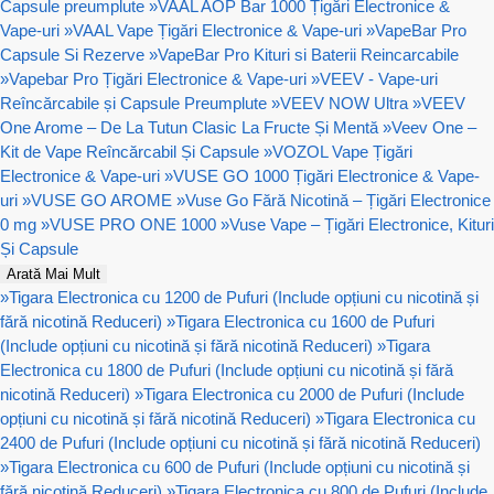
Capsule preumplute
»
VAAL AOP Bar 1000 Țigări Electronice &
Vape-uri
»
VAAL Vape Țigări Electronice & Vape-uri
»
VapeBar Pro
Capsule Si Rezerve
»
VapeBar Pro Kituri si Baterii Reincarcabile
»
Vapebar Pro Țigări Electronice & Vape-uri
»
VEEV - Vape-uri
Reîncărcabile și Capsule Preumplute
»
VEEV NOW Ultra
»
VEEV
One Arome – De La Tutun Clasic La Fructe Și Mentă
»
Veev One –
Kit de Vape Reîncărcabil Și Capsule
»
VOZOL Vape Țigări
Electronice & Vape-uri
»
VUSE GO 1000 Țigări Electronice & Vape-
uri
»
VUSE GO AROME
»
Vuse Go Fără Nicotină – Țigări Electronice
0 mg
»
VUSE PRO ONE 1000
»
Vuse Vape – Țigări Electronice, Kituri
Și Capsule
Arată Mai Mult
»
Tigara Electronica cu 1200 de Pufuri (Include opțiuni cu nicotină și
fără nicotină Reduceri)
»
Tigara Electronica cu 1600 de Pufuri
(Include opțiuni cu nicotină și fără nicotină Reduceri)
»
Tigara
Electronica cu 1800 de Pufuri (Include opțiuni cu nicotină și fără
nicotină Reduceri)
»
Tigara Electronica cu 2000 de Pufuri (Include
opțiuni cu nicotină și fără nicotină Reduceri)
»
Tigara Electronica cu
2400 de Pufuri (Include opțiuni cu nicotină și fără nicotină Reduceri)
»
Tigara Electronica cu 600 de Pufuri (Include opțiuni cu nicotină și
fără nicotină Reduceri)
»
Tigara Electronica cu 800 de Pufuri (Include