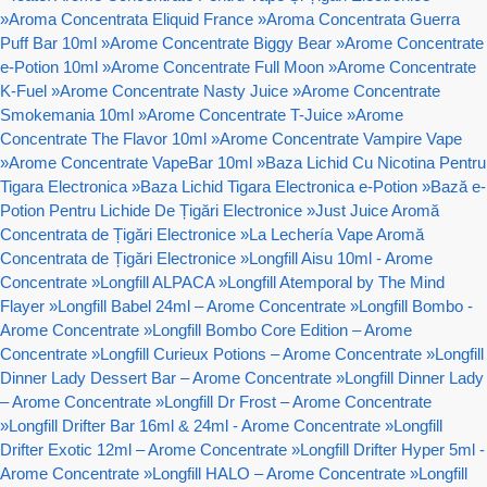
»
Aroma Concentrata Eliquid France
»
Aroma Concentrata Guerra
Puff Bar 10ml
»
Arome Concentrate Biggy Bear
»
Arome Concentrate
e-Potion 10ml
»
Arome Concentrate Full Moon
»
Arome Concentrate
K-Fuel
»
Arome Concentrate Nasty Juice
»
Arome Concentrate
Smokemania 10ml
»
Arome Concentrate T-Juice
»
Arome
Concentrate The Flavor 10ml
»
Arome Concentrate Vampire Vape
»
Arome Concentrate VapeBar 10ml
»
Baza Lichid Cu Nicotina Pentru
Tigara Electronica
»
Baza Lichid Tigara Electronica e-Potion
»
Bază e-
Potion Pentru Lichide De Țigări Electronice
»
Just Juice Aromă
Concentrata de Țigări Electronice
»
La Lechería Vape Aromă
Concentrata de Țigări Electronice
»
Longfill Aisu 10ml - Arome
Concentrate
»
Longfill ALPACA
»
Longfill Atemporal by The Mind
Flayer
»
Longfill Babel 24ml – Arome Concentrate
»
Longfill Bombo -
Arome Concentrate
»
Longfill Bombo Core Edition – Arome
Concentrate
»
Longfill Curieux Potions – Arome Concentrate
»
Longfill
Dinner Lady Dessert Bar – Arome Concentrate
»
Longfill Dinner Lady
– Arome Concentrate
»
Longfill Dr Frost – Arome Concentrate
»
Longfill Drifter Bar 16ml & 24ml - Arome Concentrate
»
Longfill
Drifter Exotic 12ml – Arome Concentrate
»
Longfill Drifter Hyper 5ml -
Arome Concentrate
»
Longfill HALO – Arome Concentrate
»
Longfill