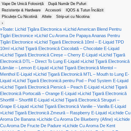
Vape De Unică Folosință
După Număr De Pufuri
Rezistențe & Hardware
Accesorii
IQOS & Tutun Încălzit
Pliculețe Cu Nicotină
Altele
Strip-uri cu Nicotina
›
»
Toate: Lichid Țigăra Electronica
»
Lichid American Blend Pentru
Țigări Electronice
»
Lichid Cu Aroma De Papaya Ananas Pentru
Țigări Electronice
»
Lichid Țigară Electronică 10ml – E-Liquid TPD
10ml
»
Lichid Țigară Electronică Ciocolată – Chocolate E-Liquid
»
Lichid Țigară Electronică Cireșe – Cherry E-Liquid
»
Lichid Țigară
Electronică DTL – Direct To Lung E-Liquid
»
Lichid Țigară Electronică
Lămâie – Lemon E-Liquid
»
Lichid Țigară Electronică Mentol –
Menthol E-Liquid
»
Lichid Țigară Electronică MTL – Mouth to Lung E-
Liquid
»
Lichid Țigară Electronică pentru Pod – Pod System E-Liquid
»
Lichid Țigară Electronică Piersică – Peach E-Liquid
»
Lichid Țigară
Electronică Portocală – Orange E-Liquid
»
Lichid Țigară Electronică
Shortfill – Shortfill E-Liquid
»
Lichid Țigară Electronică Struguri –
Grape E-Liquid
»
Lichid Țigară Electronică Vanilie – Vanilla E-Liquid
»
Lichid Țigară Electronică Zmeură – Raspberry E-Liquid
»
Lichide Cu
Aroma De Banana
»
Lichide Cu Aroma De Blueberry (Afine)
»
Lichide
Cu Aroma De Fructe De Padure
»
Lichide Cu Aroma De Kent