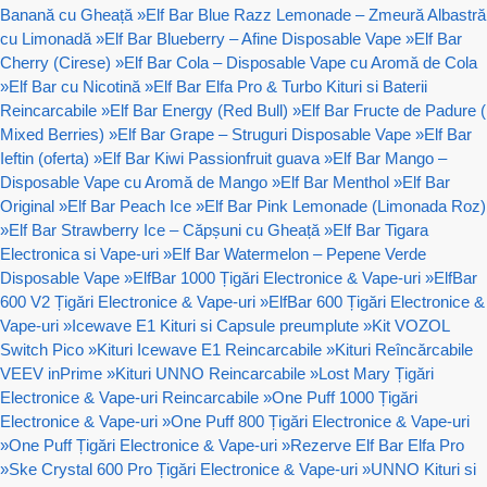
Banană cu Gheață
»
Elf Bar Blue Razz Lemonade – Zmeură Albastră
cu Limonadă
»
Elf Bar Blueberry – Afine Disposable Vape
»
Elf Bar
Cherry (Cirese)
»
Elf Bar Cola – Disposable Vape cu Aromă de Cola
»
Elf Bar cu Nicotină
»
Elf Bar Elfa Pro & Turbo Kituri si Baterii
Reincarcabile
»
Elf Bar Energy (Red Bull)
»
Elf Bar Fructe de Padure (
Mixed Berries)
»
Elf Bar Grape – Struguri Disposable Vape
»
Elf Bar
Ieftin (oferta)
»
Elf Bar Kiwi Passionfruit guava
»
Elf Bar Mango –
Disposable Vape cu Aromă de Mango
»
Elf Bar Menthol
»
Elf Bar
Original
»
Elf Bar Peach Ice
»
Elf Bar Pink Lemonade (Limonada Roz)
»
Elf Bar Strawberry Ice – Căpșuni cu Gheață
»
Elf Bar Tigara
Electronica si Vape-uri
»
Elf Bar Watermelon – Pepene Verde
Disposable Vape
»
ElfBar 1000 Țigări Electronice & Vape-uri
»
ElfBar
600 V2 Țigări Electronice & Vape-uri
»
ElfBar 600 Țigări Electronice &
Vape-uri
»
Icewave E1 Kituri si Capsule preumplute
»
Kit VOZOL
Switch Pico
»
Kituri Icewave E1 Reincarcabile
»
Kituri Reîncărcabile
VEEV inPrime
»
Kituri UNNO Reincarcabile
»
Lost Mary Țigări
Electronice & Vape-uri Reincarcabile
»
One Puff 1000 Țigări
Electronice & Vape-uri
»
One Puff 800 Țigări Electronice & Vape-uri
»
One Puff Țigări Electronice & Vape-uri
»
Rezerve Elf Bar Elfa Pro
»
Ske Crystal 600 Pro Țigări Electronice & Vape-uri
»
UNNO Kituri si