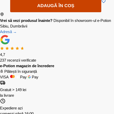
ADAUGĂ ÎN COȘ
Vrei să vezi produsul înainte?
Disponibil în showroom-ul e-Potion
Sibiu, Dumbrăvii
Adresă →
4,7
237 recenzii verificate
e-Potion magazin de încredere
Plătești în siguranță
VISA
Pay
Pay
Gratuit > 149 lei
la livrare
Expediere azi
comenzi până 16:00