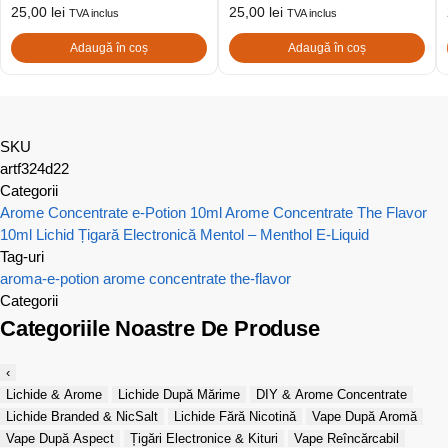
25,00
lei
25,00
lei
TVA inclus
TVA inclus
Adaugă în coș
Adaugă în coș
SKU
artf324d22
Categorii
Arome Concentrate e-Potion 10ml
Arome Concentrate The Flavor
10ml
Lichid Țigară Electronică Mentol – Menthol E-Liquid
Tag-uri
aroma-e-potion
arome concentrate
the-flavor
Categorii
Categoriile Noastre De Produse
‹
Lichide & Arome
Lichide După Mărime
DIY & Arome Concentrate
Lichide Branded & NicSalt
Lichide Fără Nicotină
Vape După Aromă
Vape După Aspect
Țigări Electronice & Kituri
Vape Reîncărcabil