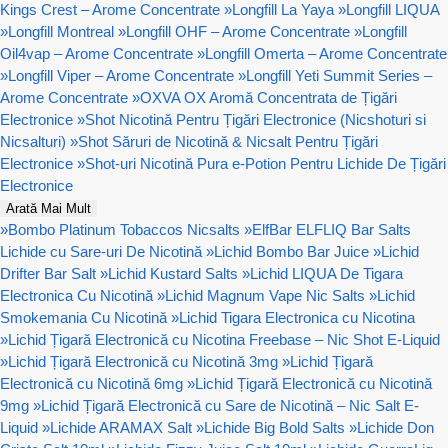
Kings Crest – Arome Concentrate
»
Longfill La Yaya
»
Longfill LIQUA
»
Longfill Montreal
»
Longfill OHF – Arome Concentrate
»
Longfill
Oil4vap – Arome Concentrate
»
Longfill Omerta – Arome Concentrate
»
Longfill Viper – Arome Concentrate
»
Longfill Yeti Summit Series –
Arome Concentrate
»
OXVA OX Aromă Concentrata de Țigări
Electronice
»
Shot Nicotină Pentru Țigări Electronice (Nicshoturi si
Nicsalturi)
»
Shot Săruri de Nicotină & Nicsalt Pentru Țigări
Electronice
»
Shot-uri Nicotină Pura e-Potion Pentru Lichide De Țigări
Electronice
Arată Mai Mult
»
Bombo Platinum Tobaccos Nicsalts
»
ElfBar ELFLIQ Bar Salts
Lichide cu Sare-uri De Nicotină
»
Lichid Bombo Bar Juice
»
Lichid
Drifter Bar Salt
»
Lichid Kustard Salts
»
Lichid LIQUA De Tigara
Electronica Cu Nicotină
»
Lichid Magnum Vape Nic Salts
»
Lichid
Smokemania Cu Nicotină
»
Lichid Tigara Electronica cu Nicotina
»
Lichid Țigară Electronică cu Nicotina Freebase – Nic Shot E-Liquid
»
Lichid Țigară Electronică cu Nicotină 3mg
»
Lichid Țigară
Electronică cu Nicotină 6mg
»
Lichid Țigară Electronică cu Nicotină
9mg
»
Lichid Țigară Electronică cu Sare de Nicotină – Nic Salt E-
Liquid
»
Lichide ARAMAX Salt
»
Lichide Big Bold Salts
»
Lichide Don