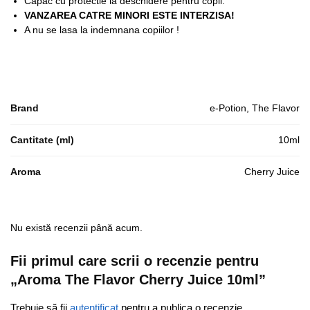
Capac cu protectie la deschidere pentru copii.
VANZAREA CATRE MINORI ESTE INTERZISA!
A nu se lasa la indemnana copiilor !
Brand
e-Potion, The Flavor
Cantitate (ml)
10ml
Aroma
Cherry Juice
Nu există recenzii până acum.
Fii primul care scrii o recenzie pentru
„Aroma The Flavor Cherry Juice 10ml”
Trebuie să fii
autentificat
pentru a publica o recenzie.