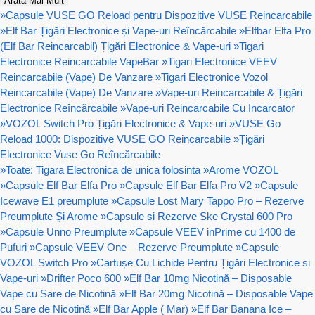
Arată Mai Mult
»
Capsule VUSE GO Reload pentru Dispozitive VUSE Reincarcabile
»
Elf Bar Țigări Electronice și Vape-uri Reîncărcabile
»
Elfbar Elfa Pro
(Elf Bar Reincarcabil) Țigări Electronice & Vape-uri
»
Tigari
Electronice Reincarcabile VapeBar
»
Tigari Electronice VEEV
Reincarcabile (Vape) De Vanzare
»
Tigari Electronice Vozol
Reincarcabile (Vape) De Vanzare
»
Vape-uri Reincarcabile & Țigări
Electronice Reîncărcabile
»
Vape-uri Reincarcabile Cu Incarcator
»
VOZOL Switch Pro Țigări Electronice & Vape-uri
»
VUSE Go
Reload 1000: Dispozitive VUSE GO Reincarcabile
»
Țigări
Electronice Vuse Go Reîncărcabile
»
Toate: Tigara Electronica de unica folosinta
»
Arome VOZOL
»
Capsule Elf Bar Elfa Pro
»
Capsule Elf Bar Elfa Pro V2
»
Capsule
Icewave E1 preumplute
»
Capsule Lost Mary Tappo Pro – Rezerve
Preumplute Și Arome
»
Capsule si Rezerve Ske Crystal 600 Pro
»
Capsule Unno Preumplute
»
Capsule VEEV inPrime cu 1400 de
Pufuri
»
Capsule VEEV One – Rezerve Preumplute
»
Capsule
VOZOL Switch Pro
»
Cartușe Cu Lichide Pentru Țigări Electronice si
Vape-uri
»
Drifter Poco 600
»
Elf Bar 10mg Nicotină – Disposable
Vape cu Sare de Nicotină
»
Elf Bar 20mg Nicotină – Disposable Vape
cu Sare de Nicotină
»
Elf Bar Apple ( Mar)
»
Elf Bar Banana Ice –