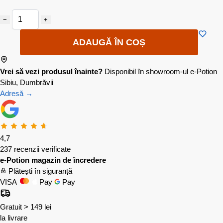
−
+
ADAUGĂ ÎN COȘ
Vrei să vezi produsul înainte?
Disponibil în showroom-ul e-Potion
Sibiu, Dumbrăvii
Adresă →
4,7
237 recenzii verificate
e-Potion magazin de încredere
Plătești în siguranță
VISA
Pay
Pay
Gratuit > 149 lei
la livrare