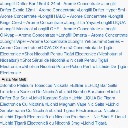
»
Longfill Drifter Bar 16ml & 24ml - Arome Concentrate
»
Longfill
Drifter Exotic 12ml – Arome Concentrate
»
Longfill Drifter Hyper 5ml -
Arome Concentrate
»
Longfill HALO – Arome Concentrate
»
Longfill
Kings Crest – Arome Concentrate
»
Longfill La Yaya
»
Longfill LIQUA
»
Longfill Montreal
»
Longfill OHF – Arome Concentrate
»
Longfill
Oil4vap – Arome Concentrate
»
Longfill Omerta – Arome Concentrate
»
Longfill Viper – Arome Concentrate
»
Longfill Yeti Summit Series –
Arome Concentrate
»
OXVA OX Aromă Concentrata de Țigări
Electronice
»
Shot Nicotină Pentru Țigări Electronice (Nicshoturi si
Nicsalturi)
»
Shot Săruri de Nicotină & Nicsalt Pentru Țigări
Electronice
»
Shot-uri Nicotină Pura e-Potion Pentru Lichide De Țigări
Electronice
Arată Mai Mult
»
Bombo Platinum Tobaccos Nicsalts
»
ElfBar ELFLIQ Bar Salts
Lichide cu Sare-uri De Nicotină
»
Lichid Bombo Bar Juice
»
Lichid
Drifter Bar Salt
»
Lichid Kustard Salts
»
Lichid LIQUA De Tigara
Electronica Cu Nicotină
»
Lichid Magnum Vape Nic Salts
»
Lichid
Smokemania Cu Nicotină
»
Lichid Tigara Electronica cu Nicotina
»
Lichid Țigară Electronică cu Nicotina Freebase – Nic Shot E-Liquid
»
Lichid Țigară Electronică cu Nicotină 3mg
»
Lichid Țigară