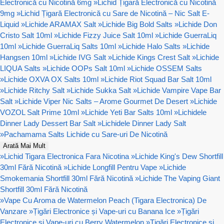
Electronică cu Nicotină 6mg
»
Lichid Țigară Electronică cu Nicotină
9mg
»
Lichid Țigară Electronică cu Sare de Nicotină – Nic Salt E-
Liquid
»
Lichide ARAMAX Salt
»
Lichide Big Bold Salts
»
Lichide Don
Cristo Salt 10ml
»
Lichide Fizzy Juice Salt 10ml
»
Lichide GuerraLiq
10ml
»
Lichide GuerraLiq Salts 10ml
»
Lichide Halo Salts
»
Lichide
Hangsen 10ml
»
Lichide IVG Salt
»
Lichide Kings Crest Salt
»
Lichide
LIQUA Salts
»
Lichide OOPs Salt 10ml
»
Lichide OSSEM Salts
»
Lichide OXVA OX Salts 10ml
»
Lichide Riot Squad Bar Salt 10ml
»
Lichide Ritchy Salt
»
Lichide Sukka Salt
»
Lichide Vampire Vape Bar
Salt
»
Lichide Viper Nic Salts – Arome Gourmet De Desert
»
Lichide
VOZOL Salt Prime 10ml
»
Lichide Yeti Bar Salts 10ml
»
Lichidele
Dinner Lady Dessert Bar Salt
»
Lichidele Dinner Lady Salt
»
Pachamama Salts Lichide cu Sare-uri De Nicotină
Arată Mai Mult
»
Lichid Tigara Electronica Fara Nicotina
»
Lichide King's Dew Shortfill
30ml Fără Nicotină
»
Lichide Longfill Pentru Vape
»
Lichide
Smokemania Shortfill 30ml Fără Nicotină
»
Lichide The Vaping Giant
Shortfill 30ml Fără Nicotină
»
Vape Cu Aroma de Watermelon Peach (Tigara Electronica) De
Vanzare
»
Țigări Electronice și Vape-uri cu Banana Ice
»
Țigări
Electronice și Vape-uri cu Berry Watermelon
»
Țigări Electronice și