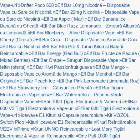
Vape-uri
»
Drifter Poco 600
»
Elf Bar 10mg Nicotină – Disposable
Vape cu Sare de Nicotină
»
Elf Bar 20mg Nicotină – Disposable Vape
cu Sare de Nicotină
»
Elf Bar Apple ( Mar)
»
Elf Bar Banana Ice –
Banană cu Gheață
»
Elf Bar Blue Razz Lemonade – Zmeură Albastră
cu Limonadă
»
Elf Bar Blueberry – Afine Disposable Vape
»
Elf Bar
Cherry (Cirese)
»
Elf Bar Cola – Disposable Vape cu Aromă de Cola
»
Elf Bar cu Nicotină
»
Elf Bar Elfa Pro & Turbo Kituri si Baterii
Reincarcabile
»
Elf Bar Energy (Red Bull)
»
Elf Bar Fructe de Padure (
Mixed Berries)
»
Elf Bar Grape – Struguri Disposable Vape
»
Elf Bar
Ieftin (oferta)
»
Elf Bar Kiwi Passionfruit guava
»
Elf Bar Mango –
Disposable Vape cu Aromă de Mango
»
Elf Bar Menthol
»
Elf Bar
Original
»
Elf Bar Peach Ice
»
Elf Bar Pink Lemonade (Limonada Roz)
»
Elf Bar Strawberry Ice – Căpșuni cu Gheață
»
Elf Bar Tigara
Electronica si Vape-uri
»
Elf Bar Watermelon – Pepene Verde
Disposable Vape
»
ElfBar 1000 Țigări Electronice & Vape-uri
»
ElfBar
600 V2 Țigări Electronice & Vape-uri
»
ElfBar 600 Țigări Electronice &
Vape-uri
»
Icewave E1 Kituri si Capsule preumplute
»
Kit VOZOL
Switch Pico
»
Kituri Icewave E1 Reincarcabile
»
Kituri Reîncărcabile
VEEV inPrime
»
Kituri UNNO Reincarcabile
»
Lost Mary Țigări
Electronice & Vape-uri Reincarcabile
»
One Puff 1000 Țigări