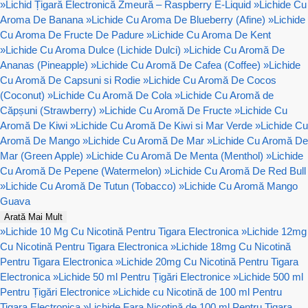
»
Lichid Țigară Electronică Zmeură – Raspberry E-Liquid
»
Lichide Cu
Aroma De Banana
»
Lichide Cu Aroma De Blueberry (Afine)
»
Lichide
Cu Aroma De Fructe De Padure
»
Lichide Cu Aroma De Kent
»
Lichide Cu Aroma Dulce (Lichide Dulci)
»
Lichide Cu Aromă De
Ananas (Pineapple)
»
Lichide Cu Aromă De Cafea (Coffee)
»
Lichide
Cu Aromă De Capsuni si Rodie
»
Lichide Cu Aromă De Cocos
(Coconut)
»
Lichide Cu Aromă De Cola
»
Lichide Cu Aromă de
Căpșuni (Strawberry)
»
Lichide Cu Aromă De Fructe
»
Lichide Cu
Aromă De Kiwi
»
Lichide Cu Aromă De Kiwi si Mar Verde
»
Lichide Cu
Aromă De Mango
»
Lichide Cu Aromă De Mar
»
Lichide Cu Aromă De
Mar (Green Apple)
»
Lichide Cu Aromă De Menta (Menthol)
»
Lichide
Cu Aromă De Pepene (Watermelon)
»
Lichide Cu Aromă De Red Bull
»
Lichide Cu Aromă De Tutun (Tobacco)
»
Lichide Cu Aromă Mango
Guava
Arată Mai Mult
»
Lichide 10 Mg Cu Nicotină Pentru Tigara Electronica
»
Lichide 12mg
Cu Nicotină Pentru Tigara Electronica
»
Lichide 18mg Cu Nicotină
Pentru Tigara Electronica
»
Lichide 20mg Cu Nicotină Pentru Tigara
Electronica
»
Lichide 50 ml Pentru Țigări Electronice
»
Lichide 500 ml
Pentru Țigări Electronice
»
Lichide cu Nicotină de 100 ml Pentru
Tigara Electronica
»
Lichide Fara Nicotină de 100 ml Pentru Tigara