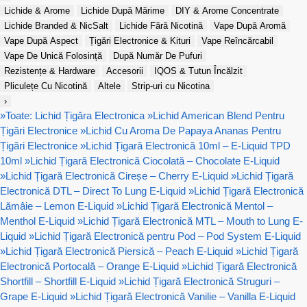
Lichide & Arome
Lichide După Mărime
DIY & Arome Concentrate
Lichide Branded & NicSalt
Lichide Fără Nicotină
Vape După Aromă
Vape După Aspect
Țigări Electronice & Kituri
Vape Reîncărcabil
Vape De Unică Folosință
După Număr De Pufuri
Rezistențe & Hardware
Accesorii
IQOS & Tutun Încălzit
Pliculețe Cu Nicotină
Altele
Strip-uri cu Nicotina
›
»
Toate: Lichid Țigăra Electronica
»
Lichid American Blend Pentru
Țigări Electronice
»
Lichid Cu Aroma De Papaya Ananas Pentru
Țigări Electronice
»
Lichid Țigară Electronică 10ml – E-Liquid TPD
10ml
»
Lichid Țigară Electronică Ciocolată – Chocolate E-Liquid
»
Lichid Țigară Electronică Cireșe – Cherry E-Liquid
»
Lichid Țigară
Electronică DTL – Direct To Lung E-Liquid
»
Lichid Țigară Electronică
Lămâie – Lemon E-Liquid
»
Lichid Țigară Electronică Mentol –
Menthol E-Liquid
»
Lichid Țigară Electronică MTL – Mouth to Lung E-
Liquid
»
Lichid Țigară Electronică pentru Pod – Pod System E-Liquid
»
Lichid Țigară Electronică Piersică – Peach E-Liquid
»
Lichid Țigară
Electronică Portocală – Orange E-Liquid
»
Lichid Țigară Electronică
Shortfill – Shortfill E-Liquid
»
Lichid Țigară Electronică Struguri –
Grape E-Liquid
»
Lichid Țigară Electronică Vanilie – Vanilla E-Liquid