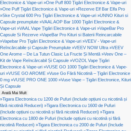
Electronice & Vape-uri
»
One Puff 800 Țigări Electronice & Vape-uri
»
One Puff Țigări Electronice & Vape-uri
»
Rezerve Elf Bar Elfa Pro
»
Ske Crystal 600 Pro Țigări Electronice & Vape-uri
»
UNNO Kituri si
Capsule preumplute
»
VAAL AOP Bar 1000 Țigări Electronice &
Vape-uri
»
VAAL Vape Țigări Electronice & Vape-uri
»
VapeBar Pro
Capsule Si Rezerve
»
VapeBar Pro Kituri si Baterii Reincarcabile
»
Vapebar Pro Țigări Electronice & Vape-uri
»
VEEV - Vape-uri
Reîncărcabile și Capsule Preumplute
»
VEEV NOW Ultra
»
VEEV
One Arome – De La Tutun Clasic La Fructe Și Mentă
»
Veev One –
Kit de Vape Reîncărcabil Și Capsule
»
VOZOL Vape Țigări
Electronice & Vape-uri
»
VUSE GO 1000 Țigări Electronice & Vape-
uri
»
VUSE GO AROME
»
Vuse Go Fără Nicotină – Țigări Electronice
0 mg
»
VUSE PRO ONE 1000
»
Vuse Vape – Țigări Electronice, Kituri
Și Capsule
Arată Mai Mult
»
Tigara Electronica cu 1200 de Pufuri (Include opțiuni cu nicotină și
fără nicotină Reduceri)
»
Tigara Electronica cu 1600 de Pufuri
(Include opțiuni cu nicotină și fără nicotină Reduceri)
»
Tigara
Electronica cu 1800 de Pufuri (Include opțiuni cu nicotină și fără
nicotină Reduceri)
»
Tigara Electronica cu 2000 de Pufuri (Include