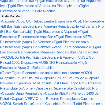
Vape-uri cu Peach Ice
»
Țigări Electronice și Vape-uri cu Peppermint
Ice
»
Țigări Electronice și Vape-uri cu Pineapple Ice
»
Țigări
Electronice și Vape-uri Fără Nicotină
Arată Mai Mult
»
Capsule VUSE GO Reload pentru Dispozitive VUSE Reincarcabile
»
Elf Bar Țigări Electronice și Vape-uri Reîncărcabile
»
Elfbar Elfa Pro
(Elf Bar Reincarcabil) Țigări Electronice & Vape-uri
»
Tigari
Electronice Reincarcabile VapeBar
»
Tigari Electronice VEEV
Reincarcabile (Vape) De Vanzare
»
Tigari Electronice Vozol
Reincarcabile (Vape) De Vanzare
»
Vape-uri Reincarcabile & Țigări
Electronice Reîncărcabile
»
Vape-uri Reincarcabile Cu Incarcator
»
VOZOL Switch Pro Țigări Electronice & Vape-uri
»
VUSE Go
Reload 1000: Dispozitive VUSE GO Reincarcabile
»
Țigări
Electronice Vuse Go Reîncărcabile
»
Toate: Tigara Electronica de unica folosinta
»
Arome VOZOL
»
Capsule Elf Bar Elfa Pro
»
Capsule Elf Bar Elfa Pro V2
»
Capsule
Icewave E1 preumplute
»
Capsule Lost Mary Tappo Pro – Rezerve
Preumplute Și Arome
»
Capsule si Rezerve Ske Crystal 600 Pro
»
Capsule Unno Preumplute
»
Capsule VEEV inPrime cu 1400 de
Pufuri
»
Capsule VEEV One – Rezerve Preumplute
»
Capsule
VOZOL Switch Pro
»
Cartușe Cu Lichide Pentru Țigări Electronice si