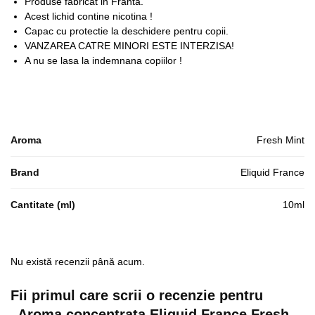
Produse fabricat in Franta.
Acest lichid contine nicotina !
Capac cu protectie la deschidere pentru copii.
VANZAREA CATRE MINORI ESTE INTERZISA!
A nu se lasa la indemnana copiilor !
Aroma
Fresh Mint
Brand
Eliquid France
Cantitate (ml)
10ml
Nu există recenzii până acum.
Fii primul care scrii o recenzie pentru
„Aroma concentrata Eliquid France Fresh