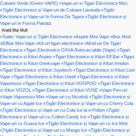
Culoare Verde (Green VAPE)
»
Vape-uri si Tigari Electronice Mici
»
Țigări Electronice și Vape-uri de Culoare Lavanda
»
Țigări
Electronice și Vape-uri In Forma De Tigara
»
Țigări Electronice și
Vape-uri In Forma Patrata
Arată Mai Mult
»
Toate: Vape-uri și Țigări Electronice
»
Aspire Mini Vape
»
Box Mod
»
Elfbar Mini Vape
»
Kit-uri tigari electronice
»
Mod-uri De Tigari
Electronica
»
Tigari Electronice OXVA Reincarcabile (Vape)
»
Tigari
Electronice si Kituri Aspire
»
Tigari Electronice si Kituri Elf Bar
»
Tigari
Electronice si Kituri Geekvape
»
Tigari Electronice si Kituri Innokin
»
Tigari Electronice si Kituri Joyetech
»
Tigari Electronice si Kituri Lost
Vape
»
Tigari Electronice si Kituri Uwell
»
Tigari Electronice si Kituri
Vaporesso
»
Tigari Electronice si Kituri VOOPOO
»
Tigari Electronice
si Kituri VOZOL
»
Tigari Electronice si Kituri VUSE
»
Vape Pen-uri
»
Vape Vaporesso Mini
»
Vape-uri cu Nicotină
»
Țigări Electronice și
Vape-uri cu Apple Ice
»
Țigări Electronice și Vape-uri cu Cherry Cola
»
Țigări Electronice și Vape-uri cu Cola Ice la e-Potion
»
Țigări
Electronice și Vape-uri cu Cotton Candy Ice
»
Țigări Electronice și
Vape-uri cu Guava Ice
»
Țigări Electronice și Vape-uri cu Ice Mint
»
Țigări Electronice și Vape-uri cu Mango Ice
»
Țigări Electronice și