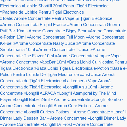
Electronica
»
Lichide Shortfill 30ml Pentru Țigări Electronice
»
Pachete de Lichide Pentru Țigări Electronice
»
Toate: Arome Concentrate Pentru Vape Și Țigări Electronice
»
Aroma Concentrata Eliquid France
»
Aroma Concentrata Guerra
Puff Bar 10ml
»
Arome Concentrate Biggy Bear
»
Arome Concentrate
e-Potion 10ml
»
Arome Concentrate Full Moon
»
Arome Concentrate
K-Fuel
»
Arome Concentrate Nasty Juice
»
Arome Concentrate
Smokemania 10ml
»
Arome Concentrate T-Juice
»
Arome
Concentrate The Flavor 10ml
»
Arome Concentrate Vampire Vape
»
Arome Concentrate VapeBar 10ml
»
Baza Lichid Cu Nicotina Pentru
Tigara Electronica
»
Baza Lichid Tigara Electronica e-Potion
»
Bază e-
Potion Pentru Lichide De Țigări Electronice
»
Just Juice Aromă
Concentrata de Țigări Electronice
»
La Lechería Vape Aromă
Concentrata de Țigări Electronice
»
Longfill Aisu 10ml - Arome
Concentrate
»
Longfill ALPACA
»
Longfill Atemporal by The Mind
Flayer
»
Longfill Babel 24ml – Arome Concentrate
»
Longfill Bombo -
Arome Concentrate
»
Longfill Bombo Core Edition – Arome
Concentrate
»
Longfill Curieux Potions – Arome Concentrate
»
Longfill
Dinner Lady Dessert Bar – Arome Concentrate
»
Longfill Dinner Lady
– Arome Concentrate
»
Longfill Dr Frost – Arome Concentrate