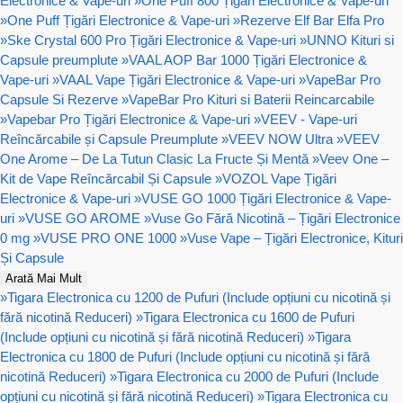
Electronice & Vape-uri
»
One Puff 800 Țigări Electronice & Vape-uri
»
One Puff Țigări Electronice & Vape-uri
»
Rezerve Elf Bar Elfa Pro
»
Ske Crystal 600 Pro Țigări Electronice & Vape-uri
»
UNNO Kituri si
Capsule preumplute
»
VAAL AOP Bar 1000 Țigări Electronice &
Vape-uri
»
VAAL Vape Țigări Electronice & Vape-uri
»
VapeBar Pro
Capsule Si Rezerve
»
VapeBar Pro Kituri si Baterii Reincarcabile
»
Vapebar Pro Țigări Electronice & Vape-uri
»
VEEV - Vape-uri
Reîncărcabile și Capsule Preumplute
»
VEEV NOW Ultra
»
VEEV
One Arome – De La Tutun Clasic La Fructe Și Mentă
»
Veev One –
Kit de Vape Reîncărcabil Și Capsule
»
VOZOL Vape Țigări
Electronice & Vape-uri
»
VUSE GO 1000 Țigări Electronice & Vape-
uri
»
VUSE GO AROME
»
Vuse Go Fără Nicotină – Țigări Electronice
0 mg
»
VUSE PRO ONE 1000
»
Vuse Vape – Țigări Electronice, Kituri
Și Capsule
Arată Mai Mult
»
Tigara Electronica cu 1200 de Pufuri (Include opțiuni cu nicotină și
fără nicotină Reduceri)
»
Tigara Electronica cu 1600 de Pufuri
(Include opțiuni cu nicotină și fără nicotină Reduceri)
»
Tigara
Electronica cu 1800 de Pufuri (Include opțiuni cu nicotină și fără
nicotină Reduceri)
»
Tigara Electronica cu 2000 de Pufuri (Include
opțiuni cu nicotină și fără nicotină Reduceri)
»
Tigara Electronica cu