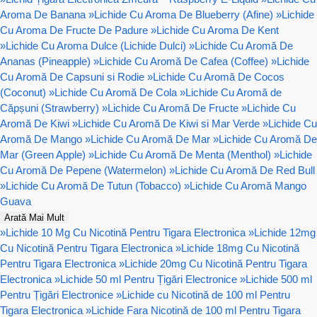
Aroma De Banana
»
Lichide Cu Aroma De Blueberry (Afine)
»
Lichide
Cu Aroma De Fructe De Padure
»
Lichide Cu Aroma De Kent
»
Lichide Cu Aroma Dulce (Lichide Dulci)
»
Lichide Cu Aromă De
Ananas (Pineapple)
»
Lichide Cu Aromă De Cafea (Coffee)
»
Lichide
Cu Aromă De Capsuni si Rodie
»
Lichide Cu Aromă De Cocos
(Coconut)
»
Lichide Cu Aromă De Cola
»
Lichide Cu Aromă de
Căpșuni (Strawberry)
»
Lichide Cu Aromă De Fructe
»
Lichide Cu
Aromă De Kiwi
»
Lichide Cu Aromă De Kiwi si Mar Verde
»
Lichide Cu
Aromă De Mango
»
Lichide Cu Aromă De Mar
»
Lichide Cu Aromă De
Mar (Green Apple)
»
Lichide Cu Aromă De Menta (Menthol)
»
Lichide
Cu Aromă De Pepene (Watermelon)
»
Lichide Cu Aromă De Red Bull
»
Lichide Cu Aromă De Tutun (Tobacco)
»
Lichide Cu Aromă Mango
Guava
Arată Mai Mult
»
Lichide 10 Mg Cu Nicotină Pentru Tigara Electronica
»
Lichide 12mg
Cu Nicotină Pentru Tigara Electronica
»
Lichide 18mg Cu Nicotină
Pentru Tigara Electronica
»
Lichide 20mg Cu Nicotină Pentru Tigara
Electronica
»
Lichide 50 ml Pentru Țigări Electronice
»
Lichide 500 ml
Pentru Țigări Electronice
»
Lichide cu Nicotină de 100 ml Pentru
Tigara Electronica
»
Lichide Fara Nicotină de 100 ml Pentru Tigara