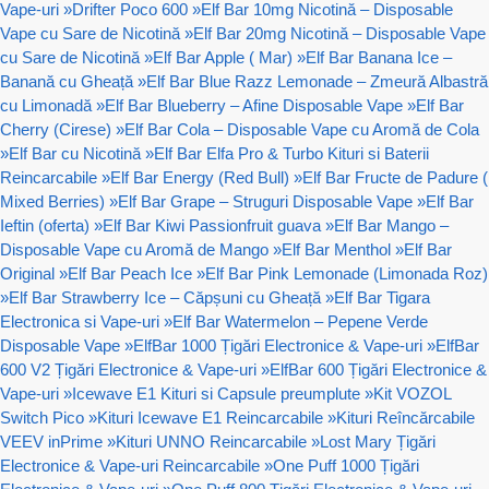
Vape-uri
»
Drifter Poco 600
»
Elf Bar 10mg Nicotină – Disposable
Vape cu Sare de Nicotină
»
Elf Bar 20mg Nicotină – Disposable Vape
cu Sare de Nicotină
»
Elf Bar Apple ( Mar)
»
Elf Bar Banana Ice –
Banană cu Gheață
»
Elf Bar Blue Razz Lemonade – Zmeură Albastră
cu Limonadă
»
Elf Bar Blueberry – Afine Disposable Vape
»
Elf Bar
Cherry (Cirese)
»
Elf Bar Cola – Disposable Vape cu Aromă de Cola
»
Elf Bar cu Nicotină
»
Elf Bar Elfa Pro & Turbo Kituri si Baterii
Reincarcabile
»
Elf Bar Energy (Red Bull)
»
Elf Bar Fructe de Padure (
Mixed Berries)
»
Elf Bar Grape – Struguri Disposable Vape
»
Elf Bar
Ieftin (oferta)
»
Elf Bar Kiwi Passionfruit guava
»
Elf Bar Mango –
Disposable Vape cu Aromă de Mango
»
Elf Bar Menthol
»
Elf Bar
Original
»
Elf Bar Peach Ice
»
Elf Bar Pink Lemonade (Limonada Roz)
»
Elf Bar Strawberry Ice – Căpșuni cu Gheață
»
Elf Bar Tigara
Electronica si Vape-uri
»
Elf Bar Watermelon – Pepene Verde
Disposable Vape
»
ElfBar 1000 Țigări Electronice & Vape-uri
»
ElfBar
600 V2 Țigări Electronice & Vape-uri
»
ElfBar 600 Țigări Electronice &
Vape-uri
»
Icewave E1 Kituri si Capsule preumplute
»
Kit VOZOL
Switch Pico
»
Kituri Icewave E1 Reincarcabile
»
Kituri Reîncărcabile
VEEV inPrime
»
Kituri UNNO Reincarcabile
»
Lost Mary Țigări
Electronice & Vape-uri Reincarcabile
»
One Puff 1000 Țigări