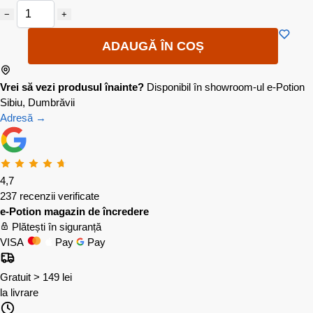
−
+
ADAUGĂ ÎN COȘ
Vrei să vezi produsul înainte?
Disponibil în showroom-ul e-Potion
Sibiu, Dumbrăvii
Adresă →
4,7
237 recenzii verificate
e-Potion magazin de încredere
Plătești în siguranță
VISA
Pay
Pay
Gratuit > 149 lei
la livrare