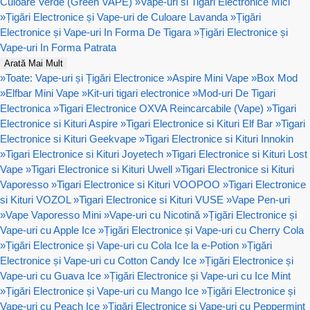
Culoare Verde (Green VAPE)
»
Vape-uri si Tigari Electronice Mici
»
Țigări Electronice și Vape-uri de Culoare Lavanda
»
Țigări
Electronice și Vape-uri In Forma De Tigara
»
Țigări Electronice și
Vape-uri In Forma Patrata
Arată Mai Mult
»
Toate: Vape-uri și Țigări Electronice
»
Aspire Mini Vape
»
Box Mod
»
Elfbar Mini Vape
»
Kit-uri tigari electronice
»
Mod-uri De Tigari
Electronica
»
Tigari Electronice OXVA Reincarcabile (Vape)
»
Tigari
Electronice si Kituri Aspire
»
Tigari Electronice si Kituri Elf Bar
»
Tigari
Electronice si Kituri Geekvape
»
Tigari Electronice si Kituri Innokin
»
Tigari Electronice si Kituri Joyetech
»
Tigari Electronice si Kituri Lost
Vape
»
Tigari Electronice si Kituri Uwell
»
Tigari Electronice si Kituri
Vaporesso
»
Tigari Electronice si Kituri VOOPOO
»
Tigari Electronice
si Kituri VOZOL
»
Tigari Electronice si Kituri VUSE
»
Vape Pen-uri
»
Vape Vaporesso Mini
»
Vape-uri cu Nicotină
»
Țigări Electronice și
Vape-uri cu Apple Ice
»
Țigări Electronice și Vape-uri cu Cherry Cola
»
Țigări Electronice și Vape-uri cu Cola Ice la e-Potion
»
Țigări
Electronice și Vape-uri cu Cotton Candy Ice
»
Țigări Electronice și
Vape-uri cu Guava Ice
»
Țigări Electronice și Vape-uri cu Ice Mint
»
Țigări Electronice și Vape-uri cu Mango Ice
»
Țigări Electronice și
Vape-uri cu Peach Ice
»
Țigări Electronice și Vape-uri cu Peppermint