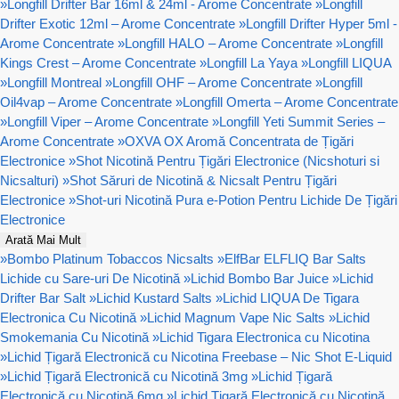
»
Longfill Drifter Bar 16ml & 24ml - Arome Concentrate
»
Longfill
Drifter Exotic 12ml – Arome Concentrate
»
Longfill Drifter Hyper 5ml -
Arome Concentrate
»
Longfill HALO – Arome Concentrate
»
Longfill
Kings Crest – Arome Concentrate
»
Longfill La Yaya
»
Longfill LIQUA
»
Longfill Montreal
»
Longfill OHF – Arome Concentrate
»
Longfill
Oil4vap – Arome Concentrate
»
Longfill Omerta – Arome Concentrate
»
Longfill Viper – Arome Concentrate
»
Longfill Yeti Summit Series –
Arome Concentrate
»
OXVA OX Aromă Concentrata de Țigări
Electronice
»
Shot Nicotină Pentru Țigări Electronice (Nicshoturi si
Nicsalturi)
»
Shot Săruri de Nicotină & Nicsalt Pentru Țigări
Electronice
»
Shot-uri Nicotină Pura e-Potion Pentru Lichide De Țigări
Electronice
Arată Mai Mult
»
Bombo Platinum Tobaccos Nicsalts
»
ElfBar ELFLIQ Bar Salts
Lichide cu Sare-uri De Nicotină
»
Lichid Bombo Bar Juice
»
Lichid
Drifter Bar Salt
»
Lichid Kustard Salts
»
Lichid LIQUA De Tigara
Electronica Cu Nicotină
»
Lichid Magnum Vape Nic Salts
»
Lichid
Smokemania Cu Nicotină
»
Lichid Tigara Electronica cu Nicotina
»
Lichid Țigară Electronică cu Nicotina Freebase – Nic Shot E-Liquid
»
Lichid Țigară Electronică cu Nicotină 3mg
»
Lichid Țigară
Electronică cu Nicotină 6mg
»
Lichid Țigară Electronică cu Nicotină