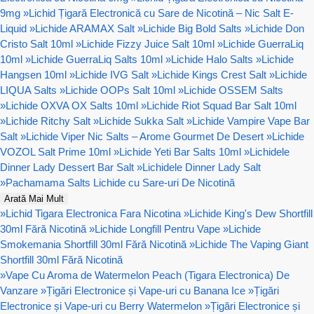
9mg
»
Lichid Țigară Electronică cu Sare de Nicotină – Nic Salt E-
Liquid
»
Lichide ARAMAX Salt
»
Lichide Big Bold Salts
»
Lichide Don
Cristo Salt 10ml
»
Lichide Fizzy Juice Salt 10ml
»
Lichide GuerraLiq
10ml
»
Lichide GuerraLiq Salts 10ml
»
Lichide Halo Salts
»
Lichide
Hangsen 10ml
»
Lichide IVG Salt
»
Lichide Kings Crest Salt
»
Lichide
LIQUA Salts
»
Lichide OOPs Salt 10ml
»
Lichide OSSEM Salts
»
Lichide OXVA OX Salts 10ml
»
Lichide Riot Squad Bar Salt 10ml
»
Lichide Ritchy Salt
»
Lichide Sukka Salt
»
Lichide Vampire Vape Bar
Salt
»
Lichide Viper Nic Salts – Arome Gourmet De Desert
»
Lichide
VOZOL Salt Prime 10ml
»
Lichide Yeti Bar Salts 10ml
»
Lichidele
Dinner Lady Dessert Bar Salt
»
Lichidele Dinner Lady Salt
»
Pachamama Salts Lichide cu Sare-uri De Nicotină
Arată Mai Mult
»
Lichid Tigara Electronica Fara Nicotina
»
Lichide King's Dew Shortfill
30ml Fără Nicotină
»
Lichide Longfill Pentru Vape
»
Lichide
Smokemania Shortfill 30ml Fără Nicotină
»
Lichide The Vaping Giant
Shortfill 30ml Fără Nicotină
»
Vape Cu Aroma de Watermelon Peach (Tigara Electronica) De
Vanzare
»
Țigări Electronice și Vape-uri cu Banana Ice
»
Țigări
Electronice și Vape-uri cu Berry Watermelon
»
Țigări Electronice și