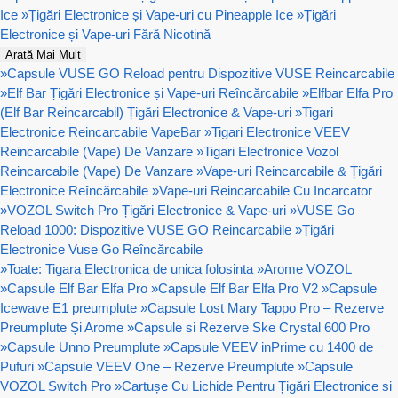
Ice
»
Țigări Electronice și Vape-uri cu Pineapple Ice
»
Țigări
Electronice și Vape-uri Fără Nicotină
Arată Mai Mult
»
Capsule VUSE GO Reload pentru Dispozitive VUSE Reincarcabile
»
Elf Bar Țigări Electronice și Vape-uri Reîncărcabile
»
Elfbar Elfa Pro
(Elf Bar Reincarcabil) Țigări Electronice & Vape-uri
»
Tigari
Electronice Reincarcabile VapeBar
»
Tigari Electronice VEEV
Reincarcabile (Vape) De Vanzare
»
Tigari Electronice Vozol
Reincarcabile (Vape) De Vanzare
»
Vape-uri Reincarcabile & Țigări
Electronice Reîncărcabile
»
Vape-uri Reincarcabile Cu Incarcator
»
VOZOL Switch Pro Țigări Electronice & Vape-uri
»
VUSE Go
Reload 1000: Dispozitive VUSE GO Reincarcabile
»
Țigări
Electronice Vuse Go Reîncărcabile
»
Toate: Tigara Electronica de unica folosinta
»
Arome VOZOL
»
Capsule Elf Bar Elfa Pro
»
Capsule Elf Bar Elfa Pro V2
»
Capsule
Icewave E1 preumplute
»
Capsule Lost Mary Tappo Pro – Rezerve
Preumplute Și Arome
»
Capsule si Rezerve Ske Crystal 600 Pro
»
Capsule Unno Preumplute
»
Capsule VEEV inPrime cu 1400 de
Pufuri
»
Capsule VEEV One – Rezerve Preumplute
»
Capsule
VOZOL Switch Pro
»
Cartușe Cu Lichide Pentru Țigări Electronice si