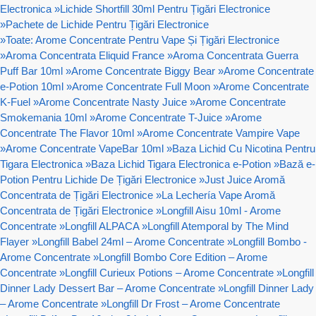
Electronica
»
Lichide Shortfill 30ml Pentru Țigări Electronice
»
Pachete de Lichide Pentru Țigări Electronice
»
Toate: Arome Concentrate Pentru Vape Și Țigări Electronice
»
Aroma Concentrata Eliquid France
»
Aroma Concentrata Guerra
Puff Bar 10ml
»
Arome Concentrate Biggy Bear
»
Arome Concentrate
e-Potion 10ml
»
Arome Concentrate Full Moon
»
Arome Concentrate
K-Fuel
»
Arome Concentrate Nasty Juice
»
Arome Concentrate
Smokemania 10ml
»
Arome Concentrate T-Juice
»
Arome
Concentrate The Flavor 10ml
»
Arome Concentrate Vampire Vape
»
Arome Concentrate VapeBar 10ml
»
Baza Lichid Cu Nicotina Pentru
Tigara Electronica
»
Baza Lichid Tigara Electronica e-Potion
»
Bază e-
Potion Pentru Lichide De Țigări Electronice
»
Just Juice Aromă
Concentrata de Țigări Electronice
»
La Lechería Vape Aromă
Concentrata de Țigări Electronice
»
Longfill Aisu 10ml - Arome
Concentrate
»
Longfill ALPACA
»
Longfill Atemporal by The Mind
Flayer
»
Longfill Babel 24ml – Arome Concentrate
»
Longfill Bombo -
Arome Concentrate
»
Longfill Bombo Core Edition – Arome
Concentrate
»
Longfill Curieux Potions – Arome Concentrate
»
Longfill
Dinner Lady Dessert Bar – Arome Concentrate
»
Longfill Dinner Lady
– Arome Concentrate
»
Longfill Dr Frost – Arome Concentrate