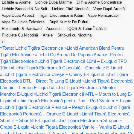
Lichide & Arome
Lichide După Mărime
DIY & Arome Concentrate
Lichide Branded & NicSalt
Lichide Fără Nicotină
Vape După Aromă
Vape După Aspect
Țigări Electronice & Kituri
Vape Reîncărcabil
Vape De Unică Folosință
După Număr De Pufuri
Rezistențe & Hardware
Accesorii
IQOS & Tutun Încălzit
Pliculețe Cu Nicotină
Altele
Strip-uri cu Nicotina
›
»
Toate: Lichid Țigăra Electronica
»
Lichid American Blend Pentru
Țigări Electronice
»
Lichid Cu Aroma De Papaya Ananas Pentru
Țigări Electronice
»
Lichid Țigară Electronică 10ml – E-Liquid TPD
10ml
»
Lichid Țigară Electronică Ciocolată – Chocolate E-Liquid
»
Lichid Țigară Electronică Cireșe – Cherry E-Liquid
»
Lichid Țigară
Electronică DTL – Direct To Lung E-Liquid
»
Lichid Țigară Electronică
Lămâie – Lemon E-Liquid
»
Lichid Țigară Electronică Mentol –
Menthol E-Liquid
»
Lichid Țigară Electronică MTL – Mouth to Lung E-
Liquid
»
Lichid Țigară Electronică pentru Pod – Pod System E-Liquid
»
Lichid Țigară Electronică Piersică – Peach E-Liquid
»
Lichid Țigară
Electronică Portocală – Orange E-Liquid
»
Lichid Țigară Electronică
Shortfill – Shortfill E-Liquid
»
Lichid Țigară Electronică Struguri –
Grape E-Liquid
»
Lichid Țigară Electronică Vanilie – Vanilla E-Liquid
»
Lichid Țigară Electronică Zmeură – Raspberry E-Liquid
»
Lichide Cu