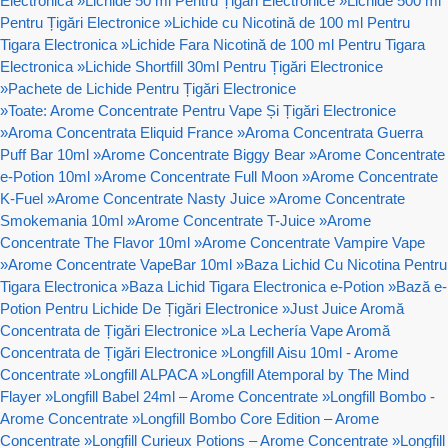
Electronica
»
Lichide 50 ml Pentru Țigări Electronice
»
Lichide 500 ml
Pentru Țigări Electronice
»
Lichide cu Nicotină de 100 ml Pentru
Tigara Electronica
»
Lichide Fara Nicotină de 100 ml Pentru Tigara
Electronica
»
Lichide Shortfill 30ml Pentru Țigări Electronice
»
Pachete de Lichide Pentru Țigări Electronice
»
Toate: Arome Concentrate Pentru Vape Și Țigări Electronice
»
Aroma Concentrata Eliquid France
»
Aroma Concentrata Guerra
Puff Bar 10ml
»
Arome Concentrate Biggy Bear
»
Arome Concentrate
e-Potion 10ml
»
Arome Concentrate Full Moon
»
Arome Concentrate
K-Fuel
»
Arome Concentrate Nasty Juice
»
Arome Concentrate
Smokemania 10ml
»
Arome Concentrate T-Juice
»
Arome
Concentrate The Flavor 10ml
»
Arome Concentrate Vampire Vape
»
Arome Concentrate VapeBar 10ml
»
Baza Lichid Cu Nicotina Pentru
Tigara Electronica
»
Baza Lichid Tigara Electronica e-Potion
»
Bază e-
Potion Pentru Lichide De Țigări Electronice
»
Just Juice Aromă
Concentrata de Țigări Electronice
»
La Lechería Vape Aromă
Concentrata de Țigări Electronice
»
Longfill Aisu 10ml - Arome
Concentrate
»
Longfill ALPACA
»
Longfill Atemporal by The Mind
Flayer
»
Longfill Babel 24ml – Arome Concentrate
»
Longfill Bombo -
Arome Concentrate
»
Longfill Bombo Core Edition – Arome
Concentrate
»
Longfill Curieux Potions – Arome Concentrate
»
Longfill