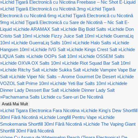
»
Lichid Țigară Electronică cu Nicotina Freebase – Nic Shot E-Liquid
»
Lichid Țigară Electronică cu Nicotină 3mg
»
Lichid Țigară
Electronică cu Nicotină 6mg
»
Lichid Țigară Electronică cu Nicotină
9mg
»
Lichid Țigară Electronică cu Sare de Nicotină – Nic Salt E-
Liquid
»
Lichide ARAMAX Salt
»
Lichide Big Bold Salts
»
Lichide Don
Cristo Salt 10ml
»
Lichide Fizzy Juice Salt 10ml
»
Lichide GuerraLiq
10ml
»
Lichide GuerraLiq Salts 10ml
»
Lichide Halo Salts
»
Lichide
Hangsen 10ml
»
Lichide IVG Salt
»
Lichide Kings Crest Salt
»
Lichide
LIQUA Salts
»
Lichide OOPs Salt 10ml
»
Lichide OSSEM Salts
»
Lichide OXVA OX Salts 10ml
»
Lichide Riot Squad Bar Salt 10ml
»
Lichide Ritchy Salt
»
Lichide Sukka Salt
»
Lichide Vampire Vape Bar
Salt
»
Lichide Viper Nic Salts – Arome Gourmet De Desert
»
Lichide
VOZOL Salt Prime 10ml
»
Lichide Yeti Bar Salts 10ml
»
Lichidele
Dinner Lady Dessert Bar Salt
»
Lichidele Dinner Lady Salt
»
Pachamama Salts Lichide cu Sare-uri De Nicotină
Arată Mai Mult
»
Lichid Tigara Electronica Fara Nicotina
»
Lichide King's Dew Shortfill
30ml Fără Nicotină
»
Lichide Longfill Pentru Vape
»
Lichide
Smokemania Shortfill 30ml Fără Nicotină
»
Lichide The Vaping Giant
Shortfill 30ml Fără Nicotină
»
Vape Cu Aroma de Watermelon Peach (Tigara Electronica) De