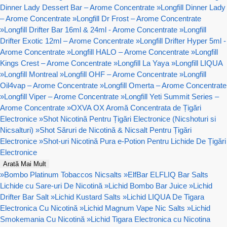
Dinner Lady Dessert Bar – Arome Concentrate
»
Longfill Dinner Lady
– Arome Concentrate
»
Longfill Dr Frost – Arome Concentrate
»
Longfill Drifter Bar 16ml & 24ml - Arome Concentrate
»
Longfill
Drifter Exotic 12ml – Arome Concentrate
»
Longfill Drifter Hyper 5ml -
Arome Concentrate
»
Longfill HALO – Arome Concentrate
»
Longfill
Kings Crest – Arome Concentrate
»
Longfill La Yaya
»
Longfill LIQUA
»
Longfill Montreal
»
Longfill OHF – Arome Concentrate
»
Longfill
Oil4vap – Arome Concentrate
»
Longfill Omerta – Arome Concentrate
»
Longfill Viper – Arome Concentrate
»
Longfill Yeti Summit Series –
Arome Concentrate
»
OXVA OX Aromă Concentrata de Țigări
Electronice
»
Shot Nicotină Pentru Țigări Electronice (Nicshoturi si
Nicsalturi)
»
Shot Săruri de Nicotină & Nicsalt Pentru Țigări
Electronice
»
Shot-uri Nicotină Pura e-Potion Pentru Lichide De Țigări
Electronice
Arată Mai Mult
»
Bombo Platinum Tobaccos Nicsalts
»
ElfBar ELFLIQ Bar Salts
Lichide cu Sare-uri De Nicotină
»
Lichid Bombo Bar Juice
»
Lichid
Drifter Bar Salt
»
Lichid Kustard Salts
»
Lichid LIQUA De Tigara
Electronica Cu Nicotină
»
Lichid Magnum Vape Nic Salts
»
Lichid
Smokemania Cu Nicotină
»
Lichid Tigara Electronica cu Nicotina