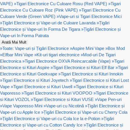
VAPE)
»
Tigari Electronice Cu Culoare Rosu (Red VAPE)
»
Tigari
Electronice Cu Culoare Roz (Pink VAPE)
»
Tigari Electronice Cu
Culoare Verde (Green VAPE)
»
Vape-uri si Tigari Electronice Mici
»
Țigări Electronice și Vape-uri de Culoare Lavanda
»
Țigări
Electronice și Vape-uri In Forma De Tigara
»
Țigări Electronice și
Vape-uri In Forma Patrata
Arată Mai Mult
»
Toate: Vape-uri și Țigări Electronice
»
Aspire Mini Vape
»
Box Mod
»
Elfbar Mini Vape
»
Kit-uri tigari electronice
»
Mod-uri De Tigari
Electronica
»
Tigari Electronice OXVA Reincarcabile (Vape)
»
Tigari
Electronice si Kituri Aspire
»
Tigari Electronice si Kituri Elf Bar
»
Tigari
Electronice si Kituri Geekvape
»
Tigari Electronice si Kituri Innokin
»
Tigari Electronice si Kituri Joyetech
»
Tigari Electronice si Kituri Lost
Vape
»
Tigari Electronice si Kituri Uwell
»
Tigari Electronice si Kituri
Vaporesso
»
Tigari Electronice si Kituri VOOPOO
»
Tigari Electronice
si Kituri VOZOL
»
Tigari Electronice si Kituri VUSE
»
Vape Pen-uri
»
Vape Vaporesso Mini
»
Vape-uri cu Nicotină
»
Țigări Electronice și
Vape-uri cu Apple Ice
»
Țigări Electronice și Vape-uri cu Cherry Cola
»
Țigări Electronice și Vape-uri cu Cola Ice la e-Potion
»
Țigări
Electronice și Vape-uri cu Cotton Candy Ice
»
Țigări Electronice și