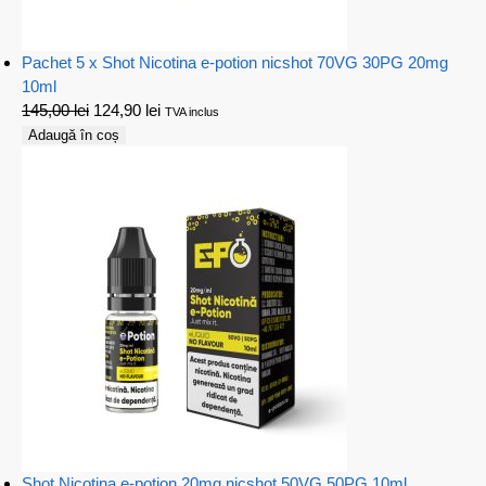
Pachet 5 x Shot Nicotina e-potion nicshot 70VG 30PG 20mg
10ml
145,00
lei
124,90
lei
TVA inclus
Adaugă în coș
Shot Nicotina e-potion 20mg nicshot 50VG 50PG 10ml