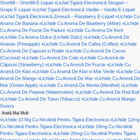
Shortfill – Shortfill E-Liquid
»
Lichid Țigară Electronică Struguri –
Grape E-Liquid
»
Lichid Țigară Electronică Vanilie – Vanilla E-Liquid
»
Lichid Țigară Electronică Zmeură – Raspberry E-Liquid
»
Lichide Cu
Aroma De Banana
»
Lichide Cu Aroma De Blueberry (Afine)
»
Lichide
Cu Aroma De Fructe De Padure
»
Lichide Cu Aroma De Kent
»
Lichide Cu Aroma Dulce (Lichide Dulci)
»
Lichide Cu Aromă De
Ananas (Pineapple)
»
Lichide Cu Aromă De Cafea (Coffee)
»
Lichide
Cu Aromă De Capsuni si Rodie
»
Lichide Cu Aromă De Cocos
(Coconut)
»
Lichide Cu Aromă De Cola
»
Lichide Cu Aromă de
Căpșuni (Strawberry)
»
Lichide Cu Aromă De Fructe
»
Lichide Cu
Aromă De Kiwi
»
Lichide Cu Aromă De Kiwi si Mar Verde
»
Lichide Cu
Aromă De Mango
»
Lichide Cu Aromă De Mar
»
Lichide Cu Aromă De
Mar (Green Apple)
»
Lichide Cu Aromă De Menta (Menthol)
»
Lichide
Cu Aromă De Pepene (Watermelon)
»
Lichide Cu Aromă De Red Bull
»
Lichide Cu Aromă De Tutun (Tobacco)
»
Lichide Cu Aromă Mango
Guava
Arată Mai Mult
»
Lichide 10 Mg Cu Nicotină Pentru Tigara Electronica
»
Lichide 12mg
Cu Nicotină Pentru Tigara Electronica
»
Lichide 18mg Cu Nicotină
Pentru Tigara Electronica
»
Lichide 20mg Cu Nicotină Pentru Tigara