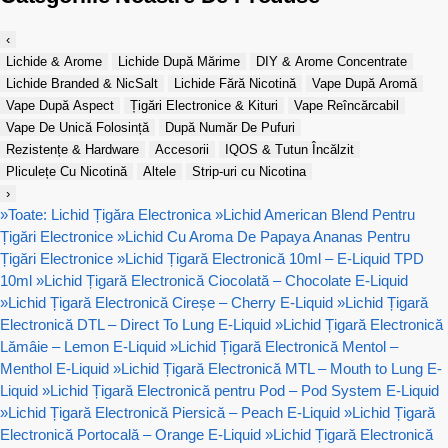
‹
Lichide & Arome
Lichide După Mărime
DIY & Arome Concentrate
Lichide Branded & NicSalt
Lichide Fără Nicotină
Vape După Aromă
Vape După Aspect
Țigări Electronice & Kituri
Vape Reîncărcabil
Vape De Unică Folosință
După Număr De Pufuri
Rezistențe & Hardware
Accesorii
IQOS & Tutun Încălzit
Pliculețe Cu Nicotină
Altele
Strip-uri cu Nicotina
›
»
Toate: Lichid Țigăra Electronica
»
Lichid American Blend Pentru
Țigări Electronice
»
Lichid Cu Aroma De Papaya Ananas Pentru
Țigări Electronice
»
Lichid Țigară Electronică 10ml – E-Liquid TPD
10ml
»
Lichid Țigară Electronică Ciocolată – Chocolate E-Liquid
»
Lichid Țigară Electronică Cireșe – Cherry E-Liquid
»
Lichid Țigară
Electronică DTL – Direct To Lung E-Liquid
»
Lichid Țigară Electronică
Lămâie – Lemon E-Liquid
»
Lichid Țigară Electronică Mentol –
Menthol E-Liquid
»
Lichid Țigară Electronică MTL – Mouth to Lung E-
Liquid
»
Lichid Țigară Electronică pentru Pod – Pod System E-Liquid
»
Lichid Țigară Electronică Piersică – Peach E-Liquid
»
Lichid Țigară
Electronică Portocală – Orange E-Liquid
»
Lichid Țigară Electronică