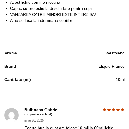
Acest lichid contine nicotina !
Capac cu protectie la deschidere pentru copii.
VANZAREA CATRE MINORI ESTE INTERZISA!
A nu se lasa la indemnana copiilor !
Aroma
Westblend
Brand
Eliquid France
Cantitate (ml)
10ml
Bulboaca Gabriel
(proprietar verificat)
iunie 20, 2025
Foarte bun la gust,am folosit 10 mil la 60ml lichid.