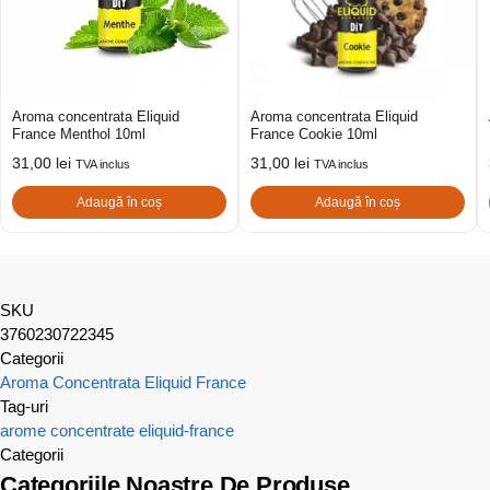
Aroma concentrata Eliquid
Aroma concentrata Eliquid
France Menthol 10ml
France Cookie 10ml
31,00
lei
31,00
lei
TVA inclus
TVA inclus
Adaugă în coș
Adaugă în coș
SKU
3760230722345
Categorii
Aroma Concentrata Eliquid France
Tag-uri
arome concentrate
eliquid-france
Categorii
Categoriile Noastre De Produse