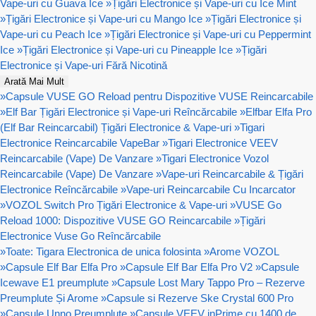
Vape-uri cu Guava Ice
»
Țigări Electronice și Vape-uri cu Ice Mint
»
Țigări Electronice și Vape-uri cu Mango Ice
»
Țigări Electronice și
Vape-uri cu Peach Ice
»
Țigări Electronice și Vape-uri cu Peppermint
Ice
»
Țigări Electronice și Vape-uri cu Pineapple Ice
»
Țigări
Electronice și Vape-uri Fără Nicotină
Arată Mai Mult
»
Capsule VUSE GO Reload pentru Dispozitive VUSE Reincarcabile
»
Elf Bar Țigări Electronice și Vape-uri Reîncărcabile
»
Elfbar Elfa Pro
(Elf Bar Reincarcabil) Țigări Electronice & Vape-uri
»
Tigari
Electronice Reincarcabile VapeBar
»
Tigari Electronice VEEV
Reincarcabile (Vape) De Vanzare
»
Tigari Electronice Vozol
Reincarcabile (Vape) De Vanzare
»
Vape-uri Reincarcabile & Țigări
Electronice Reîncărcabile
»
Vape-uri Reincarcabile Cu Incarcator
»
VOZOL Switch Pro Țigări Electronice & Vape-uri
»
VUSE Go
Reload 1000: Dispozitive VUSE GO Reincarcabile
»
Țigări
Electronice Vuse Go Reîncărcabile
»
Toate: Tigara Electronica de unica folosinta
»
Arome VOZOL
»
Capsule Elf Bar Elfa Pro
»
Capsule Elf Bar Elfa Pro V2
»
Capsule
Icewave E1 preumplute
»
Capsule Lost Mary Tappo Pro – Rezerve
Preumplute Și Arome
»
Capsule si Rezerve Ske Crystal 600 Pro
»
Capsule Unno Preumplute
»
Capsule VEEV inPrime cu 1400 de