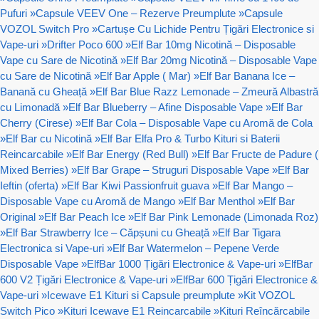
Pufuri
»
Capsule VEEV One – Rezerve Preumplute
»
Capsule
VOZOL Switch Pro
»
Cartușe Cu Lichide Pentru Țigări Electronice si
Vape-uri
»
Drifter Poco 600
»
Elf Bar 10mg Nicotină – Disposable
Vape cu Sare de Nicotină
»
Elf Bar 20mg Nicotină – Disposable Vape
cu Sare de Nicotină
»
Elf Bar Apple ( Mar)
»
Elf Bar Banana Ice –
Banană cu Gheață
»
Elf Bar Blue Razz Lemonade – Zmeură Albastră
cu Limonadă
»
Elf Bar Blueberry – Afine Disposable Vape
»
Elf Bar
Cherry (Cirese)
»
Elf Bar Cola – Disposable Vape cu Aromă de Cola
»
Elf Bar cu Nicotină
»
Elf Bar Elfa Pro & Turbo Kituri si Baterii
Reincarcabile
»
Elf Bar Energy (Red Bull)
»
Elf Bar Fructe de Padure (
Mixed Berries)
»
Elf Bar Grape – Struguri Disposable Vape
»
Elf Bar
Ieftin (oferta)
»
Elf Bar Kiwi Passionfruit guava
»
Elf Bar Mango –
Disposable Vape cu Aromă de Mango
»
Elf Bar Menthol
»
Elf Bar
Original
»
Elf Bar Peach Ice
»
Elf Bar Pink Lemonade (Limonada Roz)
»
Elf Bar Strawberry Ice – Căpșuni cu Gheață
»
Elf Bar Tigara
Electronica si Vape-uri
»
Elf Bar Watermelon – Pepene Verde
Disposable Vape
»
ElfBar 1000 Țigări Electronice & Vape-uri
»
ElfBar
600 V2 Țigări Electronice & Vape-uri
»
ElfBar 600 Țigări Electronice &
Vape-uri
»
Icewave E1 Kituri si Capsule preumplute
»
Kit VOZOL
Switch Pico
»
Kituri Icewave E1 Reincarcabile
»
Kituri Reîncărcabile