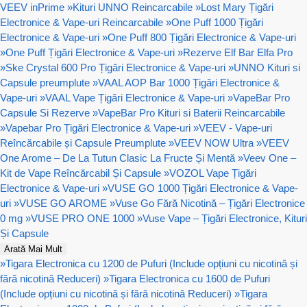
VEEV inPrime
»
Kituri UNNO Reincarcabile
»
Lost Mary Țigări
Electronice & Vape-uri Reincarcabile
»
One Puff 1000 Țigări
Electronice & Vape-uri
»
One Puff 800 Țigări Electronice & Vape-uri
»
One Puff Țigări Electronice & Vape-uri
»
Rezerve Elf Bar Elfa Pro
»
Ske Crystal 600 Pro Țigări Electronice & Vape-uri
»
UNNO Kituri si
Capsule preumplute
»
VAAL AOP Bar 1000 Țigări Electronice &
Vape-uri
»
VAAL Vape Țigări Electronice & Vape-uri
»
VapeBar Pro
Capsule Si Rezerve
»
VapeBar Pro Kituri si Baterii Reincarcabile
»
Vapebar Pro Țigări Electronice & Vape-uri
»
VEEV - Vape-uri
Reîncărcabile și Capsule Preumplute
»
VEEV NOW Ultra
»
VEEV
One Arome – De La Tutun Clasic La Fructe Și Mentă
»
Veev One –
Kit de Vape Reîncărcabil Și Capsule
»
VOZOL Vape Țigări
Electronice & Vape-uri
»
VUSE GO 1000 Țigări Electronice & Vape-
uri
»
VUSE GO AROME
»
Vuse Go Fără Nicotină – Țigări Electronice
0 mg
»
VUSE PRO ONE 1000
»
Vuse Vape – Țigări Electronice, Kituri
Și Capsule
Arată Mai Mult
»
Tigara Electronica cu 1200 de Pufuri (Include opțiuni cu nicotină și
fără nicotină Reduceri)
»
Tigara Electronica cu 1600 de Pufuri
(Include opțiuni cu nicotină și fără nicotină Reduceri)
»
Tigara