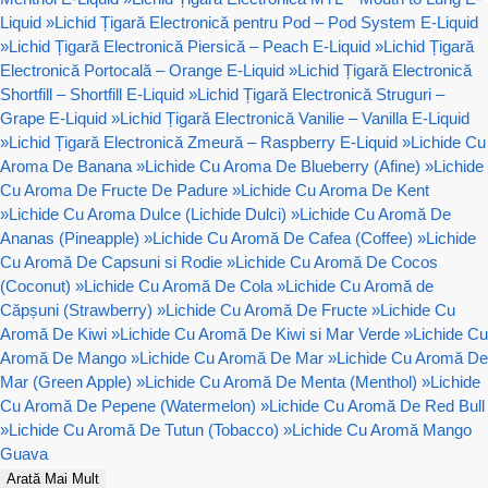
Liquid
»
Lichid Țigară Electronică pentru Pod – Pod System E-Liquid
»
Lichid Țigară Electronică Piersică – Peach E-Liquid
»
Lichid Țigară
Electronică Portocală – Orange E-Liquid
»
Lichid Țigară Electronică
Shortfill – Shortfill E-Liquid
»
Lichid Țigară Electronică Struguri –
Grape E-Liquid
»
Lichid Țigară Electronică Vanilie – Vanilla E-Liquid
»
Lichid Țigară Electronică Zmeură – Raspberry E-Liquid
»
Lichide Cu
Aroma De Banana
»
Lichide Cu Aroma De Blueberry (Afine)
»
Lichide
Cu Aroma De Fructe De Padure
»
Lichide Cu Aroma De Kent
»
Lichide Cu Aroma Dulce (Lichide Dulci)
»
Lichide Cu Aromă De
Ananas (Pineapple)
»
Lichide Cu Aromă De Cafea (Coffee)
»
Lichide
Cu Aromă De Capsuni si Rodie
»
Lichide Cu Aromă De Cocos
(Coconut)
»
Lichide Cu Aromă De Cola
»
Lichide Cu Aromă de
Căpșuni (Strawberry)
»
Lichide Cu Aromă De Fructe
»
Lichide Cu
Aromă De Kiwi
»
Lichide Cu Aromă De Kiwi si Mar Verde
»
Lichide Cu
Aromă De Mango
»
Lichide Cu Aromă De Mar
»
Lichide Cu Aromă De
Mar (Green Apple)
»
Lichide Cu Aromă De Menta (Menthol)
»
Lichide
Cu Aromă De Pepene (Watermelon)
»
Lichide Cu Aromă De Red Bull
»
Lichide Cu Aromă De Tutun (Tobacco)
»
Lichide Cu Aromă Mango
Guava
Arată Mai Mult