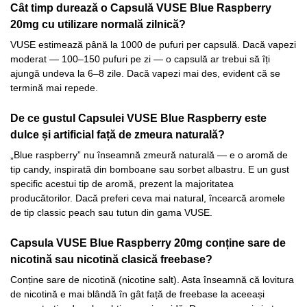
Cât timp durează o Capsulă VUSE Blue Raspberry
20mg cu utilizare normală zilnică?
VUSE estimează până la 1000 de pufuri per capsulă. Dacă vapezi
moderat — 100–150 pufuri pe zi — o capsulă ar trebui să îți
ajungă undeva la 6–8 zile. Dacă vapezi mai des, evident că se
termină mai repede.
De ce gustul Capsulei VUSE Blue Raspberry este
dulce și artificial față de zmeura naturală?
„Blue raspberry” nu înseamnă zmeură naturală — e o aromă de
tip candy, inspirată din bomboane sau sorbet albastru. E un gust
specific acestui tip de aromă, prezent la majoritatea
producătorilor. Dacă preferi ceva mai natural, încearcă aromele
de tip classic peach sau tutun din gama VUSE.
Capsula VUSE Blue Raspberry 20mg conține sare de
nicotină sau nicotină clasică freebase?
Conține sare de nicotină (nicotine salt). Asta înseamnă că lovitura
de nicotină e mai blândă în gât față de freebase la aceeași