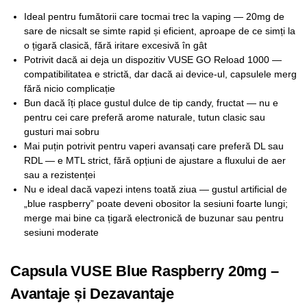
Ideal pentru fumătorii care tocmai trec la vaping — 20mg de
sare de nicsalt se simte rapid și eficient, aproape de ce simți la
o țigară clasică, fără iritare excesivă în gât
Potrivit dacă ai deja un dispozitiv VUSE GO Reload 1000 —
compatibilitatea e strictă, dar dacă ai device-ul, capsulele merg
fără nicio complicație
Bun dacă îți place gustul dulce de tip candy, fructat — nu e
pentru cei care preferă arome naturale, tutun clasic sau
gusturi mai sobru
Mai puțin potrivit pentru vaperi avansați care preferă DL sau
RDL — e MTL strict, fără opțiuni de ajustare a fluxului de aer
sau a rezistenței
Nu e ideal dacă vapezi intens toată ziua — gustul artificial de
„blue raspberry” poate deveni obositor la sesiuni foarte lungi;
merge mai bine ca țigară electronică de buzunar sau pentru
sesiuni moderate
Capsula VUSE Blue Raspberry 20mg –
Avantaje și Dezavantaje