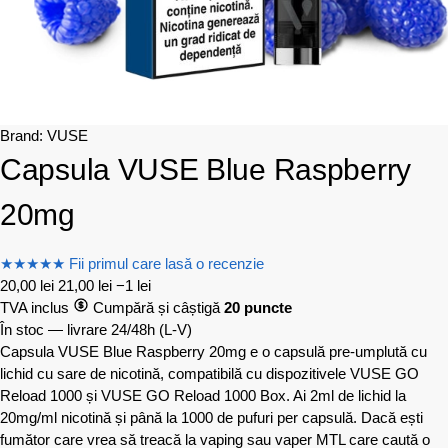
Brand:
VUSE
Capsula VUSE Blue Raspberry
20mg
★
★
★
★
★
Fii primul care lasă o recenzie
20,00
lei
21,00
lei
−1 lei
TVA inclus
Cumpără și câștigă
20 puncte
În stoc — livrare 24/48h
(L-V)
Capsula VUSE Blue Raspberry 20mg e o capsulă pre-umplută cu
lichid cu sare de nicotină, compatibilă cu dispozitivele VUSE GO
Reload 1000 și VUSE GO Reload 1000 Box. Ai 2ml de lichid la
20mg/ml nicotină și până la 1000 de pufuri per capsulă. Dacă ești
fumător care vrea să treacă la vaping sau vaper MTL care caută o