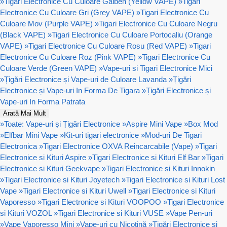
»
Tigari Electronice Cu Culoare Galben (Yellow VAPE)
»
Tigari
Electronice Cu Culoare Gri (Grey VAPE)
»
Tigari Electronice Cu
Culoare Mov (Purple VAPE)
»
Tigari Electronice Cu Culoare Negru
(Black VAPE)
»
Tigari Electronice Cu Culoare Portocaliu (Orange
VAPE)
»
Tigari Electronice Cu Culoare Rosu (Red VAPE)
»
Tigari
Electronice Cu Culoare Roz (Pink VAPE)
»
Tigari Electronice Cu
Culoare Verde (Green VAPE)
»
Vape-uri si Tigari Electronice Mici
»
Țigări Electronice și Vape-uri de Culoare Lavanda
»
Țigări
Electronice și Vape-uri In Forma De Tigara
»
Țigări Electronice și
Vape-uri In Forma Patrata
Arată Mai Mult
»
Toate: Vape-uri și Țigări Electronice
»
Aspire Mini Vape
»
Box Mod
»
Elfbar Mini Vape
»
Kit-uri tigari electronice
»
Mod-uri De Tigari
Electronica
»
Tigari Electronice OXVA Reincarcabile (Vape)
»
Tigari
Electronice si Kituri Aspire
»
Tigari Electronice si Kituri Elf Bar
»
Tigari
Electronice si Kituri Geekvape
»
Tigari Electronice si Kituri Innokin
»
Tigari Electronice si Kituri Joyetech
»
Tigari Electronice si Kituri Lost
Vape
»
Tigari Electronice si Kituri Uwell
»
Tigari Electronice si Kituri
Vaporesso
»
Tigari Electronice si Kituri VOOPOO
»
Tigari Electronice
si Kituri VOZOL
»
Tigari Electronice si Kituri VUSE
»
Vape Pen-uri
»
Vape Vaporesso Mini
»
Vape-uri cu Nicotină
»
Țigări Electronice și