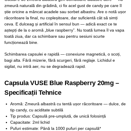
zmeură naturală din grădină, ci fix acel gust de candy pe care îl
știe oricine a mâncat acadele sau sorbet albastru. Are o notă ușor
răcoritoare la final, nu copleșitoare, dar suficientă cât să simți
ceva. E dulceag și artificial în sensul bun — adică exact ce te
aștepți de la o aromă „blue raspberry”. Nu toată lumea îl va vapa
toată ziua, dar ca schimbare sau pentru sesiuni scurte
funcționează bine.
Schimbarea capsulei e rapidă — conexiune magnetică, o scoți,
bagi alta. Fără mizerie, fără scurgeri, fără reglaje. Lichidul e
sigilat, nu intră aer, nu se degradează rapid.
Capsula VUSE Blue Raspberry 20mg –
Specificații Tehnice
Aromă: Zmeură albastră cu tentă ușor răcoritoare — dulce, de
tip candy, cu aciditate subtilă
Tip produs: Capsulă pre-umplută, de unică folosință
Capacitate: 2ml lichid
Pufuri estimate: Până la 1000 pufuri per capsulă*