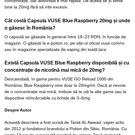
concentrație, dar absorbția e mai rapidă. De aceea se și simte
bine la 20mg fără să irite excesiv.
Cât costă Capsula VUSE Blue Raspberry 20mg și unde
o găsesc în România?
O capsulă se găsește în general între 19–23 RON, în funcție de
magazin. O găsești la e-potion.ro, pe site-ul oficial vuse.com/ro
sau în magazine specializate de vaping din toată țara.
Există Capsula VUSE Blue Raspberry disponibilă și cu
concentrație de nicotină mai mică de 20mg?
Deocamdată, în gama pentru VUSE GO Reload 1000 din
România, Blue Raspberry vine doar la 20mg/ml. Dacă ai nevoie
de o concentrație mai mică, trebuie să te uiți la alte game sau la
dispozitive reîncărcabile cu lichide de 3–6mg.
Despre Autor
Această descriere a fost scrisă de Tarek AL Awwad, vaper activ
din 2012 și fondatorul brandului e-Potion din Sibiu, România. Cu
peste 13 ani de experiență practică în vaping, Tarek testează