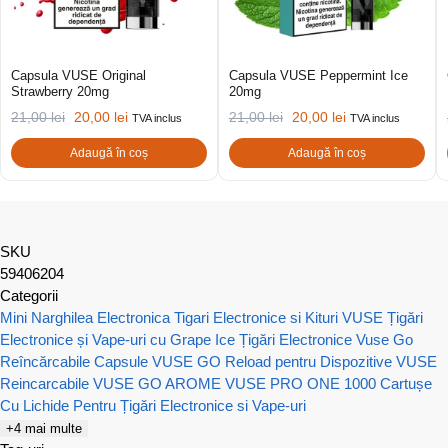
Capsula VUSE Original
Capsula VUSE Peppermint Ice
Strawberry 20mg
20mg
21,00
lei
20,00
lei
21,00
lei
20,00
lei
TVA inclus
TVA inclus
Adaugă în coș
Adaugă în coș
SKU
59406204
Categorii
Mini Narghilea Electronica
Tigari Electronice si Kituri VUSE
Țigări
Electronice și Vape-uri cu Grape Ice
Țigări Electronice Vuse Go
Reîncărcabile
Capsule VUSE GO Reload pentru Dispozitive VUSE
Reincarcabile
VUSE GO AROME
VUSE PRO ONE 1000
Cartușe
Cu Lichide Pentru Țigări Electronice si Vape-uri
+4 mai multe