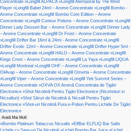
Concentrate
»
Longfill ALPACA
»
Longfill Atemporal by The Mind
Flayer
»
Longfill Babel 24ml – Arome Concentrate
»
Longfill Bombo -
Arome Concentrate
»
Longfill Bombo Core Edition – Arome
Concentrate
»
Longfill Curieux Potions – Arome Concentrate
»
Longfill
Dinner Lady Dessert Bar – Arome Concentrate
»
Longfill Dinner Lady
– Arome Concentrate
»
Longfill Dr Frost – Arome Concentrate
»
Longfill Drifter Bar 16ml & 24ml - Arome Concentrate
»
Longfill
Drifter Exotic 12ml – Arome Concentrate
»
Longfill Drifter Hyper 5ml -
Arome Concentrate
»
Longfill HALO – Arome Concentrate
»
Longfill
Kings Crest – Arome Concentrate
»
Longfill La Yaya
»
Longfill LIQUA
»
Longfill Montreal
»
Longfill OHF – Arome Concentrate
»
Longfill
Oil4vap – Arome Concentrate
»
Longfill Omerta – Arome Concentrate
»
Longfill Viper – Arome Concentrate
»
Longfill Yeti Summit Series –
Arome Concentrate
»
OXVA OX Aromă Concentrata de Țigări
Electronice
»
Shot Nicotină Pentru Țigări Electronice (Nicshoturi si
Nicsalturi)
»
Shot Săruri de Nicotină & Nicsalt Pentru Țigări
Electronice
»
Shot-uri Nicotină Pura e-Potion Pentru Lichide De Țigări
Electronice
Arată Mai Mult
»
Bombo Platinum Tobaccos Nicsalts
»
ElfBar ELFLIQ Bar Salts
Lichide cu Sare-uri De Nicotină
»
Lichid Bombo Bar Juice
»
Lichid