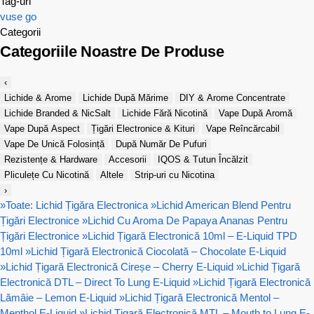
Tag-uri
vuse go
Categorii
Categoriile Noastre De Produse
‹
Lichide & Arome
Lichide După Mărime
DIY & Arome Concentrate
Lichide Branded & NicSalt
Lichide Fără Nicotină
Vape După Aromă
Vape După Aspect
Țigări Electronice & Kituri
Vape Reîncărcabil
Vape De Unică Folosință
După Număr De Pufuri
Rezistențe & Hardware
Accesorii
IQOS & Tutun Încălzit
Pliculețe Cu Nicotină
Altele
Strip-uri cu Nicotina
›
»
Toate: Lichid Țigăra Electronica
»
Lichid American Blend Pentru
Țigări Electronice
»
Lichid Cu Aroma De Papaya Ananas Pentru
Țigări Electronice
»
Lichid Țigară Electronică 10ml – E-Liquid TPD
10ml
»
Lichid Țigară Electronică Ciocolată – Chocolate E-Liquid
»
Lichid Țigară Electronică Cireșe – Cherry E-Liquid
»
Lichid Țigară
Electronică DTL – Direct To Lung E-Liquid
»
Lichid Țigară Electronică
Lămâie – Lemon E-Liquid
»
Lichid Țigară Electronică Mentol –
Menthol E-Liquid
»
Lichid Țigară Electronică MTL – Mouth to Lung E-