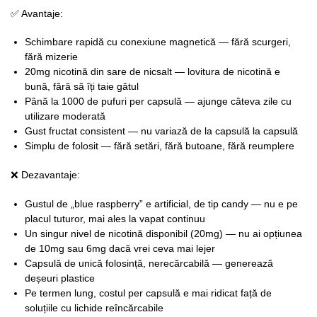
✅ Avantaje:
Schimbare rapidă cu conexiune magnetică — fără scurgeri,
fără mizerie
20mg nicotină din sare de nicsalt — lovitura de nicotină e
bună, fără să îți taie gâtul
Până la 1000 de pufuri per capsulă — ajunge câteva zile cu
utilizare moderată
Gust fructat consistent — nu variază de la capsulă la capsulă
Simplu de folosit — fără setări, fără butoane, fără reumplere
❌ Dezavantaje:
Gustul de „blue raspberry” e artificial, de tip candy — nu e pe
placul tuturor, mai ales la vapat continuu
Un singur nivel de nicotină disponibil (20mg) — nu ai opțiunea
de 10mg sau 6mg dacă vrei ceva mai lejer
Capsulă de unică folosință, nerecărcabilă — generează
deșeuri plastice
Pe termen lung, costul per capsulă e mai ridicat față de
soluțiile cu lichide reîncărcabile