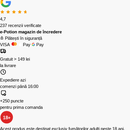
4,7
237 recenzii verificate
e-Potion magazin de încredere
Plătești în siguranță
VISA
Pay
Pay
Gratuit > 149 lei
la livrare
Expediere azi
comenzi până 16:00
+250 puncte
pentru prima comanda
18+
Acest produs este destinat exclusiv fumătorilor adulți peste 18 ani.