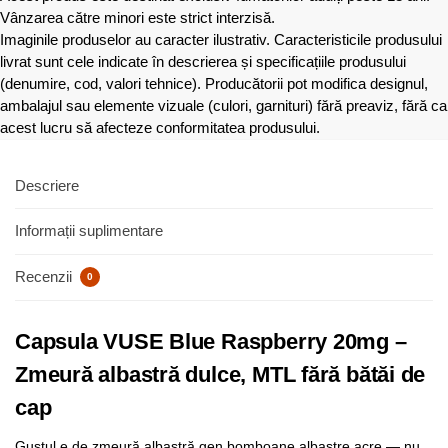
Vânzarea către minori este strict interzisă.
Imaginile produselor au caracter ilustrativ. Caracteristicile produsului
livrat sunt cele indicate în descrierea și specificațiile produsului
(denumire, cod, valori tehnice). Producătorii pot modifica designul,
ambalajul sau elemente vizuale (culori, garnituri) fără preaviz, fără ca
acest lucru să afecteze conformitatea produsului.
Descriere
Informații suplimentare
Recenzii
0
Capsula VUSE Blue Raspberry 20mg –
Zmeură albastră dulce, MTL fără bătăi de
cap
Gustul e de zmeură albastră gen bomboane albastre acre — nu