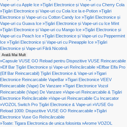
Vape-uri cu Apple Ice
»
Țigări Electronice și Vape-uri cu Cherry Cola
»
Țigări Electronice și Vape-uri cu Cola Ice la e-Potion
»
Țigări
Electronice și Vape-uri cu Cotton Candy Ice
»
Țigări Electronice și
Vape-uri cu Guava Ice
»
Țigări Electronice și Vape-uri cu Ice Mint
»
Țigări Electronice și Vape-uri cu Mango Ice
»
Țigări Electronice și
Vape-uri cu Peach Ice
»
Țigări Electronice și Vape-uri cu Peppermint
Ice
»
Țigări Electronice și Vape-uri cu Pineapple Ice
»
Țigări
Electronice și Vape-uri Fără Nicotină
Arată Mai Mult
»
Capsule VUSE GO Reload pentru Dispozitive VUSE Reincarcabile
»
Elf Bar Țigări Electronice și Vape-uri Reîncărcabile
»
Elfbar Elfa Pro
(Elf Bar Reincarcabil) Țigări Electronice & Vape-uri
»
Tigari
Electronice Reincarcabile VapeBar
»
Tigari Electronice VEEV
Reincarcabile (Vape) De Vanzare
»
Tigari Electronice Vozol
Reincarcabile (Vape) De Vanzare
»
Vape-uri Reincarcabile & Țigări
Electronice Reîncărcabile
»
Vape-uri Reincarcabile Cu Incarcator
»
VOZOL Switch Pro Țigări Electronice & Vape-uri
»
VUSE Go
Reload 1000: Dispozitive VUSE GO Reincarcabile
»
Țigări
Electronice Vuse Go Reîncărcabile
»
Toate: Tigara Electronica de unica folosinta
»
Arome VOZOL