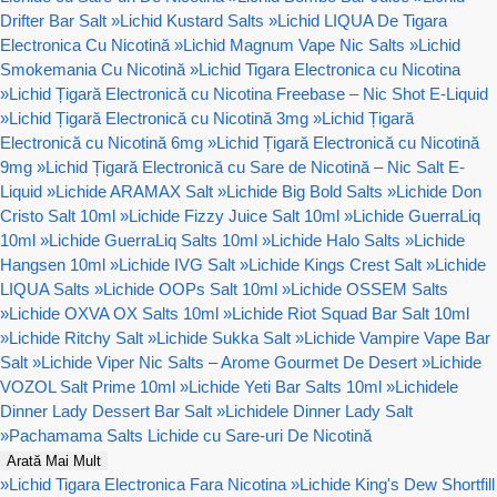
Drifter Bar Salt
»
Lichid Kustard Salts
»
Lichid LIQUA De Tigara
Electronica Cu Nicotină
»
Lichid Magnum Vape Nic Salts
»
Lichid
Smokemania Cu Nicotină
»
Lichid Tigara Electronica cu Nicotina
»
Lichid Țigară Electronică cu Nicotina Freebase – Nic Shot E-Liquid
»
Lichid Țigară Electronică cu Nicotină 3mg
»
Lichid Țigară
Electronică cu Nicotină 6mg
»
Lichid Țigară Electronică cu Nicotină
9mg
»
Lichid Țigară Electronică cu Sare de Nicotină – Nic Salt E-
Liquid
»
Lichide ARAMAX Salt
»
Lichide Big Bold Salts
»
Lichide Don
Cristo Salt 10ml
»
Lichide Fizzy Juice Salt 10ml
»
Lichide GuerraLiq
10ml
»
Lichide GuerraLiq Salts 10ml
»
Lichide Halo Salts
»
Lichide
Hangsen 10ml
»
Lichide IVG Salt
»
Lichide Kings Crest Salt
»
Lichide
LIQUA Salts
»
Lichide OOPs Salt 10ml
»
Lichide OSSEM Salts
»
Lichide OXVA OX Salts 10ml
»
Lichide Riot Squad Bar Salt 10ml
»
Lichide Ritchy Salt
»
Lichide Sukka Salt
»
Lichide Vampire Vape Bar
Salt
»
Lichide Viper Nic Salts – Arome Gourmet De Desert
»
Lichide
VOZOL Salt Prime 10ml
»
Lichide Yeti Bar Salts 10ml
»
Lichidele
Dinner Lady Dessert Bar Salt
»
Lichidele Dinner Lady Salt
»
Pachamama Salts Lichide cu Sare-uri De Nicotină
Arată Mai Mult
»
Lichid Tigara Electronica Fara Nicotina
»
Lichide King's Dew Shortfill