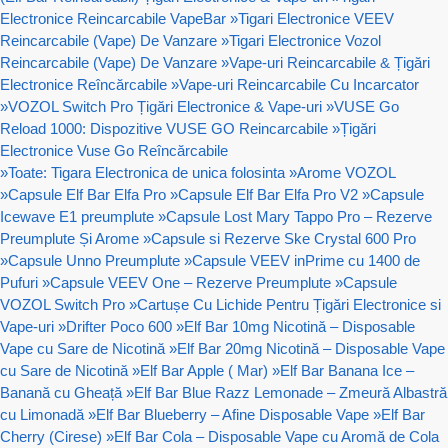
Electronice Reincarcabile VapeBar
»
Tigari Electronice VEEV
Reincarcabile (Vape) De Vanzare
»
Tigari Electronice Vozol
Reincarcabile (Vape) De Vanzare
»
Vape-uri Reincarcabile & Țigări
Electronice Reîncărcabile
»
Vape-uri Reincarcabile Cu Incarcator
»
VOZOL Switch Pro Țigări Electronice & Vape-uri
»
VUSE Go
Reload 1000: Dispozitive VUSE GO Reincarcabile
»
Țigări
Electronice Vuse Go Reîncărcabile
»
Toate: Tigara Electronica de unica folosinta
»
Arome VOZOL
»
Capsule Elf Bar Elfa Pro
»
Capsule Elf Bar Elfa Pro V2
»
Capsule
Icewave E1 preumplute
»
Capsule Lost Mary Tappo Pro – Rezerve
Preumplute Și Arome
»
Capsule si Rezerve Ske Crystal 600 Pro
»
Capsule Unno Preumplute
»
Capsule VEEV inPrime cu 1400 de
Pufuri
»
Capsule VEEV One – Rezerve Preumplute
»
Capsule
VOZOL Switch Pro
»
Cartușe Cu Lichide Pentru Țigări Electronice si
Vape-uri
»
Drifter Poco 600
»
Elf Bar 10mg Nicotină – Disposable
Vape cu Sare de Nicotină
»
Elf Bar 20mg Nicotină – Disposable Vape
cu Sare de Nicotină
»
Elf Bar Apple ( Mar)
»
Elf Bar Banana Ice –
Banană cu Gheață
»
Elf Bar Blue Razz Lemonade – Zmeură Albastră
cu Limonadă
»
Elf Bar Blueberry – Afine Disposable Vape
»
Elf Bar
Cherry (Cirese)
»
Elf Bar Cola – Disposable Vape cu Aromă de Cola