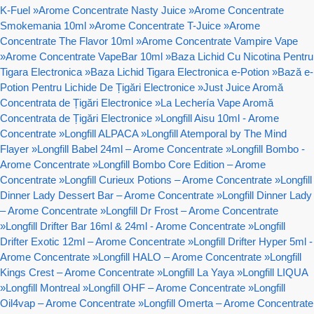
K-Fuel
»
Arome Concentrate Nasty Juice
»
Arome Concentrate
Smokemania 10ml
»
Arome Concentrate T-Juice
»
Arome
Concentrate The Flavor 10ml
»
Arome Concentrate Vampire Vape
»
Arome Concentrate VapeBar 10ml
»
Baza Lichid Cu Nicotina Pentru
Tigara Electronica
»
Baza Lichid Tigara Electronica e-Potion
»
Bază e-
Potion Pentru Lichide De Țigări Electronice
»
Just Juice Aromă
Concentrata de Țigări Electronice
»
La Lechería Vape Aromă
Concentrata de Țigări Electronice
»
Longfill Aisu 10ml - Arome
Concentrate
»
Longfill ALPACA
»
Longfill Atemporal by The Mind
Flayer
»
Longfill Babel 24ml – Arome Concentrate
»
Longfill Bombo -
Arome Concentrate
»
Longfill Bombo Core Edition – Arome
Concentrate
»
Longfill Curieux Potions – Arome Concentrate
»
Longfill
Dinner Lady Dessert Bar – Arome Concentrate
»
Longfill Dinner Lady
– Arome Concentrate
»
Longfill Dr Frost – Arome Concentrate
»
Longfill Drifter Bar 16ml & 24ml - Arome Concentrate
»
Longfill
Drifter Exotic 12ml – Arome Concentrate
»
Longfill Drifter Hyper 5ml -
Arome Concentrate
»
Longfill HALO – Arome Concentrate
»
Longfill
Kings Crest – Arome Concentrate
»
Longfill La Yaya
»
Longfill LIQUA
»
Longfill Montreal
»
Longfill OHF – Arome Concentrate
»
Longfill
Oil4vap – Arome Concentrate
»
Longfill Omerta – Arome Concentrate