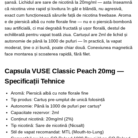
șansă. Lichidul are sare de nicotină la 20mg/ml — asta înseamnă
că nicotina vine rapid și lovitura în gât e blândă, nu agresivă,
exact cum funcționează sărurile față de nicotina freebase. Aroma
e de piersică albă cu note florale fine — nu e o piersică-bombonă
sau artificială, ci mai degrabă fructată și ușor florală, destul de
echilibrată pentru vapat toată ziua. Cartușul are 2ml de lichid și
autonomie de până la 1000 de pufuri — în practică, la vapat
moderat, ține o zi bună, poate chiar două. Conexiunea magnetică
face montarea și scoaterea rapidă, fără filet.
Capsula VUSE Classic Peach 20mg —
Specificații Tehnice
Aromă: Piersică albă cu note florale fine
Tip produs: Cartuș pre-umplut de unică folosință
Autonomie: Până la 1000 de pufuri per cartuș*
Capacitate rezervor: 2ml
Conținut nicotină: 20mg/ml (2%)
Tip nicotină: Sare de nicotină (Nicsalt)
Stil de vapat recomandat: MTL (Mouth-to-Lung)