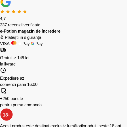
4,7
237 recenzii verificate
e-Potion magazin de încredere
Plătești în siguranță
VISA
Pay
Pay
Gratuit > 149 lei
la livrare
Expediere azi
comenzi până 16:00
+250 puncte
pentru prima comanda
18+
Acest produs este destinat exclusiv fumătorilor adulți peste 18 ani.