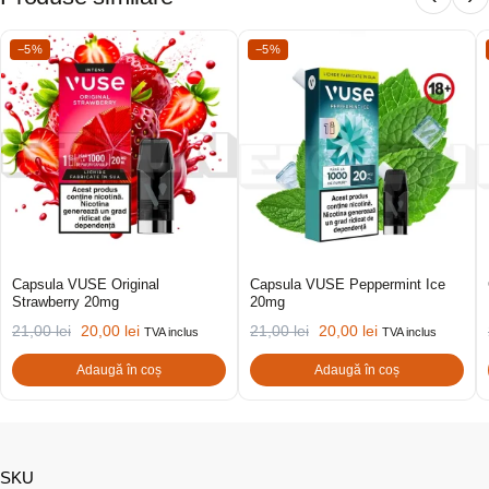
−5%
−5%
Capsula VUSE Original
Capsula VUSE Peppermint Ice
Strawberry 20mg
20mg
21,00
lei
20,00
lei
21,00
lei
20,00
lei
TVA inclus
TVA inclus
Adaugă în coș
Adaugă în coș
SKU