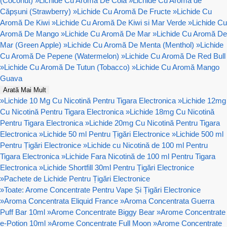
(Coconut)
»
Lichide Cu Aromă De Cola
»
Lichide Cu Aromă de
Căpșuni (Strawberry)
»
Lichide Cu Aromă De Fructe
»
Lichide Cu
Aromă De Kiwi
»
Lichide Cu Aromă De Kiwi si Mar Verde
»
Lichide Cu
Aromă De Mango
»
Lichide Cu Aromă De Mar
»
Lichide Cu Aromă De
Mar (Green Apple)
»
Lichide Cu Aromă De Menta (Menthol)
»
Lichide
Cu Aromă De Pepene (Watermelon)
»
Lichide Cu Aromă De Red Bull
»
Lichide Cu Aromă De Tutun (Tobacco)
»
Lichide Cu Aromă Mango
Guava
Arată Mai Mult
»
Lichide 10 Mg Cu Nicotină Pentru Tigara Electronica
»
Lichide 12mg
Cu Nicotină Pentru Tigara Electronica
»
Lichide 18mg Cu Nicotină
Pentru Tigara Electronica
»
Lichide 20mg Cu Nicotină Pentru Tigara
Electronica
»
Lichide 50 ml Pentru Țigări Electronice
»
Lichide 500 ml
Pentru Țigări Electronice
»
Lichide cu Nicotină de 100 ml Pentru
Tigara Electronica
»
Lichide Fara Nicotină de 100 ml Pentru Tigara
Electronica
»
Lichide Shortfill 30ml Pentru Țigări Electronice
»
Pachete de Lichide Pentru Țigări Electronice
»
Toate: Arome Concentrate Pentru Vape Și Țigări Electronice
»
Aroma Concentrata Eliquid France
»
Aroma Concentrata Guerra
Puff Bar 10ml
»
Arome Concentrate Biggy Bear
»
Arome Concentrate
e-Potion 10ml
»
Arome Concentrate Full Moon
»
Arome Concentrate