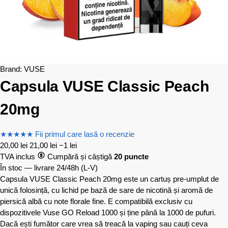
Brand:
VUSE
Capsula VUSE Classic Peach
20mg
★
★
★
★
★
Fii primul care lasă o recenzie
20,00
lei
21,00
lei
−1 lei
TVA inclus
Cumpără și câștigă
20 puncte
În stoc — livrare 24/48h
(L-V)
Capsula VUSE Classic Peach 20mg este un cartuș pre-umplut de
unică folosință, cu lichid pe bază de sare de nicotină și aromă de
piersică albă cu note florale fine. E compatibilă exclusiv cu
dispozitivele Vuse GO Reload 1000 și ține până la 1000 de pufuri.
Dacă ești fumător care vrea să treacă la vaping sau cauți ceva