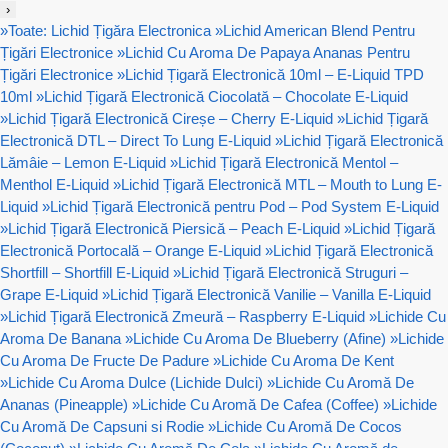
›
»
Toate: Lichid Țigăra Electronica
»
Lichid American Blend Pentru
Țigări Electronice
»
Lichid Cu Aroma De Papaya Ananas Pentru
Țigări Electronice
»
Lichid Țigară Electronică 10ml – E-Liquid TPD
10ml
»
Lichid Țigară Electronică Ciocolată – Chocolate E-Liquid
»
Lichid Țigară Electronică Cireșe – Cherry E-Liquid
»
Lichid Țigară
Electronică DTL – Direct To Lung E-Liquid
»
Lichid Țigară Electronică
Lămâie – Lemon E-Liquid
»
Lichid Țigară Electronică Mentol –
Menthol E-Liquid
»
Lichid Țigară Electronică MTL – Mouth to Lung E-
Liquid
»
Lichid Țigară Electronică pentru Pod – Pod System E-Liquid
»
Lichid Țigară Electronică Piersică – Peach E-Liquid
»
Lichid Țigară
Electronică Portocală – Orange E-Liquid
»
Lichid Țigară Electronică
Shortfill – Shortfill E-Liquid
»
Lichid Țigară Electronică Struguri –
Grape E-Liquid
»
Lichid Țigară Electronică Vanilie – Vanilla E-Liquid
»
Lichid Țigară Electronică Zmeură – Raspberry E-Liquid
»
Lichide Cu
Aroma De Banana
»
Lichide Cu Aroma De Blueberry (Afine)
»
Lichide
Cu Aroma De Fructe De Padure
»
Lichide Cu Aroma De Kent
»
Lichide Cu Aroma Dulce (Lichide Dulci)
»
Lichide Cu Aromă De
Ananas (Pineapple)
»
Lichide Cu Aromă De Cafea (Coffee)
»
Lichide
Cu Aromă De Capsuni si Rodie
»
Lichide Cu Aromă De Cocos