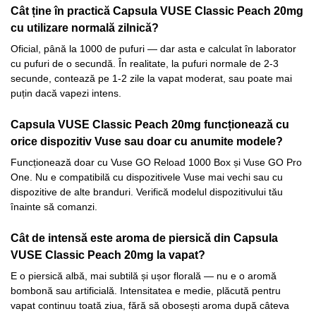
Cât ține în practică Capsula VUSE Classic Peach 20mg
cu utilizare normală zilnică?
Oficial, până la 1000 de pufuri — dar asta e calculat în laborator
cu pufuri de o secundă. În realitate, la pufuri normale de 2-3
secunde, contează pe 1-2 zile la vapat moderat, sau poate mai
puțin dacă vapezi intens.
Capsula VUSE Classic Peach 20mg funcționează cu
orice dispozitiv Vuse sau doar cu anumite modele?
Funcționează doar cu Vuse GO Reload 1000 Box și Vuse GO Pro
One. Nu e compatibilă cu dispozitivele Vuse mai vechi sau cu
dispozitive de alte branduri. Verifică modelul dispozitivului tău
înainte să comanzi.
Cât de intensă este aroma de piersică din Capsula
VUSE Classic Peach 20mg la vapat?
E o piersică albă, mai subtilă și ușor florală — nu e o aromă
bombonă sau artificială. Intensitatea e medie, plăcută pentru
vapat continuu toată ziua, fără să obosești aroma după câteva