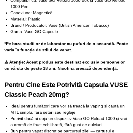
Compatibil cu: Vuse GO Reload 1000 Box și Vuse GO Reload
1000 Pen
Conexiune: Magnetică
Material: Plastic
Brand / Producător: Vuse (British American Tobacco)
Gama: Vuse GO Capsule
*Pe baza studiilor de laborator cu pufuri de o secundă. Poate
varia în funcție de stilul de vapat.
⚠️ Atenție: Acest produs este destinat exclusiv persoanelor
cu vârsta de peste 18 ani. Nicotina creează dependență.
Pentru Cine Este Potrivită Capsula VUSE
Classic Peach 20mg?
Ideal pentru fumători care vor să treacă la vaping și caută un
MTL simplu, fără setări sau reglaje
Potrivit dacă ai deja un dispozitiv Vuse GO Reload 1000 și vrei
o aromă de fruct echilibrată, fără gust de dulciuri
Bun pentru vapat discret pe parcursul zilei — cartușul e