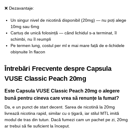
❌ Dezavantaje:
Un singur nivel de nicotină disponibil (20mg) — nu poți alege
10mg sau 6mg
Cartuș de unică folosință — când lichidul s-a terminat, îl
schimbi, nu îl reumpli
Pe termen lung, costul per ml e mai mare față de e-lichidele
obișnuite în flacon
Întrebări Frecvente despre Capsula
VUSE Classic Peach 20mg
Este Capsula VUSE Classic Peach 20mg o alegere
bună pentru cineva care vrea să renunțe la fumat?
Da, e un punct de start decent. Sarea de nicotină la 20mg
livrează nicotina rapid, similar cu o țigară, iar stilul MTL imită
modul de tras din tutun. Dacă fumezi cam un pachet pe zi, 20mg
ar trebui să fie suficient la început.