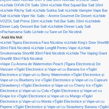
»
Lichide OXVA OX Salts 10ml
»
Lichide Riot Squad Bar Salt 10ml
»
Lichide Ritchy Salt
»
Lichide Sukka Salt
»
Lichide Vampire Vape Bar
Salt
»
Lichide Viper Nic Salts – Arome Gourmet De Desert
»
Lichide
VOZOL Salt Prime 10ml
»
Lichide Yeti Bar Salts 10ml
»
Lichidele
Dinner Lady Dessert Bar Salt
»
Lichidele Dinner Lady Salt
»
Pachamama Salts Lichide cu Sare-uri De Nicotină
Arată Mai Mult
»
Lichid Tigara Electronica Fara Nicotina
»
Lichide King's Dew Shortfill
30ml Fără Nicotină
»
Lichide Longfill Pentru Vape
»
Lichide
Smokemania Shortfill 30ml Fără Nicotină
»
Lichide The Vaping Giant
Shortfill 30ml Fără Nicotină
»
Vape Cu Aroma de Watermelon Peach (Tigara Electronica) De
Vanzare
»
Țigări Electronice și Vape-uri cu Banana Ice
»
Țigări
Electronice și Vape-uri cu Berry Watermelon
»
Țigări Electronice și
Vape-uri cu Blueberry Ice
»
Țigări Electronice și Vape-uri cu Capsuni
(Strawberry)
»
Țigări Electronice și Vape-uri cu Cherry Ice
»
Țigări
Electronice și Vape-uri cu Cola
»
Țigări Electronice și Vape-uri cu
Grape Ice
»
Țigări Electronice și Vape-uri cu Mango
»
Țigări
Electronice și Vape-uri cu Menta
»
Țigări Electronice și Vape-uri cu
Pepene
»
Țigări Electronice și Vape-uri cu Strawberry Banana
»
Țigări