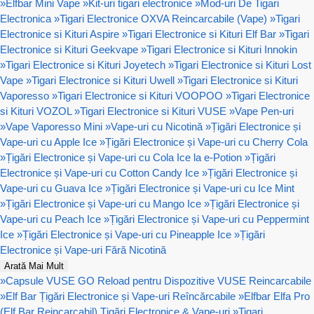
»
Elfbar Mini Vape
»
Kit-uri tigari electronice
»
Mod-uri De Tigari
Electronica
»
Tigari Electronice OXVA Reincarcabile (Vape)
»
Tigari
Electronice si Kituri Aspire
»
Tigari Electronice si Kituri Elf Bar
»
Tigari
Electronice si Kituri Geekvape
»
Tigari Electronice si Kituri Innokin
»
Tigari Electronice si Kituri Joyetech
»
Tigari Electronice si Kituri Lost
Vape
»
Tigari Electronice si Kituri Uwell
»
Tigari Electronice si Kituri
Vaporesso
»
Tigari Electronice si Kituri VOOPOO
»
Tigari Electronice
si Kituri VOZOL
»
Tigari Electronice si Kituri VUSE
»
Vape Pen-uri
»
Vape Vaporesso Mini
»
Vape-uri cu Nicotină
»
Țigări Electronice și
Vape-uri cu Apple Ice
»
Țigări Electronice și Vape-uri cu Cherry Cola
»
Țigări Electronice și Vape-uri cu Cola Ice la e-Potion
»
Țigări
Electronice și Vape-uri cu Cotton Candy Ice
»
Țigări Electronice și
Vape-uri cu Guava Ice
»
Țigări Electronice și Vape-uri cu Ice Mint
»
Țigări Electronice și Vape-uri cu Mango Ice
»
Țigări Electronice și
Vape-uri cu Peach Ice
»
Țigări Electronice și Vape-uri cu Peppermint
Ice
»
Țigări Electronice și Vape-uri cu Pineapple Ice
»
Țigări
Electronice și Vape-uri Fără Nicotină
Arată Mai Mult
»
Capsule VUSE GO Reload pentru Dispozitive VUSE Reincarcabile
»
Elf Bar Țigări Electronice și Vape-uri Reîncărcabile
»
Elfbar Elfa Pro
(Elf Bar Reincarcabil) Țigări Electronice & Vape-uri
»
Tigari