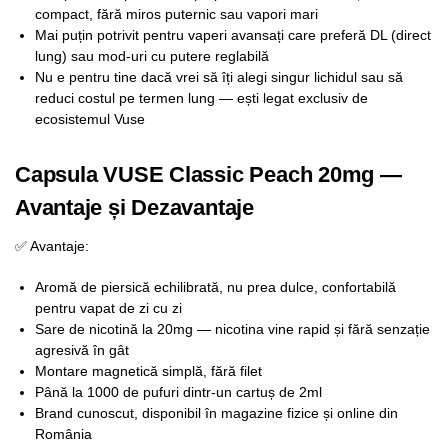
compact, fără miros puternic sau vapori mari
Mai puțin potrivit pentru vaperi avansați care preferă DL (direct
lung) sau mod-uri cu putere reglabilă
Nu e pentru tine dacă vrei să îți alegi singur lichidul sau să
reduci costul pe termen lung — ești legat exclusiv de
ecosistemul Vuse
Capsula VUSE Classic Peach 20mg —
Avantaje și Dezavantaje
✅ Avantaje:
Aromă de piersică echilibrată, nu prea dulce, confortabilă
pentru vapat de zi cu zi
Sare de nicotină la 20mg — nicotina vine rapid și fără senzație
agresivă în gât
Montare magnetică simplă, fără filet
Până la 1000 de pufuri dintr-un cartuș de 2ml
Brand cunoscut, disponibil în magazine fizice și online din
România