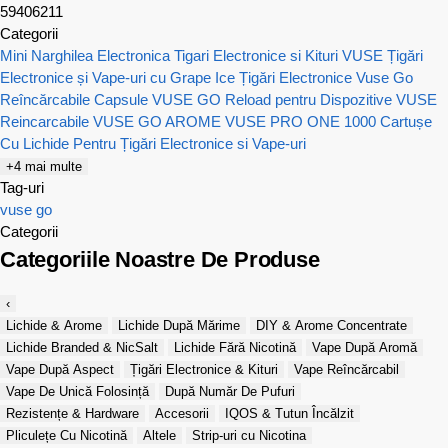
59406211
Categorii
Mini Narghilea Electronica
Tigari Electronice si Kituri VUSE
Țigări
Electronice și Vape-uri cu Grape Ice
Țigări Electronice Vuse Go
Reîncărcabile
Capsule VUSE GO Reload pentru Dispozitive VUSE
Reincarcabile
VUSE GO AROME
VUSE PRO ONE 1000
Cartușe
Cu Lichide Pentru Țigări Electronice si Vape-uri
+4 mai multe
Tag-uri
vuse go
Categorii
Categoriile Noastre De Produse
‹
Lichide & Arome
Lichide După Mărime
DIY & Arome Concentrate
Lichide Branded & NicSalt
Lichide Fără Nicotină
Vape După Aromă
Vape După Aspect
Țigări Electronice & Kituri
Vape Reîncărcabil
Vape De Unică Folosință
După Număr De Pufuri
Rezistențe & Hardware
Accesorii
IQOS & Tutun Încălzit
Pliculețe Cu Nicotină
Altele
Strip-uri cu Nicotina