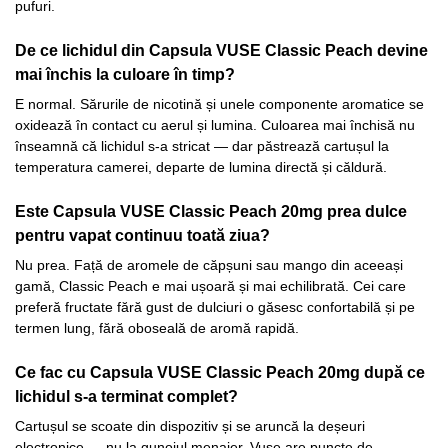
pufuri.
De ce lichidul din Capsula VUSE Classic Peach devine
mai închis la culoare în timp?
E normal. Sărurile de nicotină și unele componente aromatice se
oxidează în contact cu aerul și lumina. Culoarea mai închisă nu
înseamnă că lichidul s-a stricat — dar păstrează cartușul la
temperatura camerei, departe de lumina directă și căldură.
Este Capsula VUSE Classic Peach 20mg prea dulce
pentru vapat continuu toată ziua?
Nu prea. Față de aromele de căpșuni sau mango din aceeași
gamă, Classic Peach e mai ușoară și mai echilibrată. Cei care
preferă fructate fără gust de dulciuri o găsesc confortabilă și pe
termen lung, fără oboseală de aromă rapidă.
Ce fac cu Capsula VUSE Classic Peach 20mg după ce
lichidul s-a terminat complet?
Cartușul se scoate din dispozitiv și se aruncă la deșeuri
electronice — nu la gunoiul menajer. Vuse are puncte de