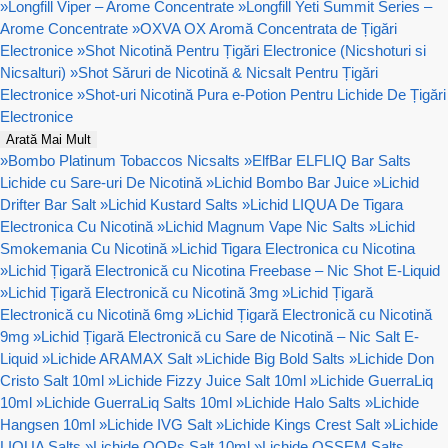
»
Longfill Viper – Arome Concentrate
»
Longfill Yeti Summit Series –
Arome Concentrate
»
OXVA OX Aromă Concentrata de Țigări
Electronice
»
Shot Nicotină Pentru Țigări Electronice (Nicshoturi si
Nicsalturi)
»
Shot Săruri de Nicotină & Nicsalt Pentru Țigări
Electronice
»
Shot-uri Nicotină Pura e-Potion Pentru Lichide De Țigări
Electronice
Arată Mai Mult
»
Bombo Platinum Tobaccos Nicsalts
»
ElfBar ELFLIQ Bar Salts
Lichide cu Sare-uri De Nicotină
»
Lichid Bombo Bar Juice
»
Lichid
Drifter Bar Salt
»
Lichid Kustard Salts
»
Lichid LIQUA De Tigara
Electronica Cu Nicotină
»
Lichid Magnum Vape Nic Salts
»
Lichid
Smokemania Cu Nicotină
»
Lichid Tigara Electronica cu Nicotina
»
Lichid Țigară Electronică cu Nicotina Freebase – Nic Shot E-Liquid
»
Lichid Țigară Electronică cu Nicotină 3mg
»
Lichid Țigară
Electronică cu Nicotină 6mg
»
Lichid Țigară Electronică cu Nicotină
9mg
»
Lichid Țigară Electronică cu Sare de Nicotină – Nic Salt E-
Liquid
»
Lichide ARAMAX Salt
»
Lichide Big Bold Salts
»
Lichide Don
Cristo Salt 10ml
»
Lichide Fizzy Juice Salt 10ml
»
Lichide GuerraLiq
10ml
»
Lichide GuerraLiq Salts 10ml
»
Lichide Halo Salts
»
Lichide
Hangsen 10ml
»
Lichide IVG Salt
»
Lichide Kings Crest Salt
»
Lichide
LIQUA Salts
»
Lichide OOPs Salt 10ml
»
Lichide OSSEM Salts