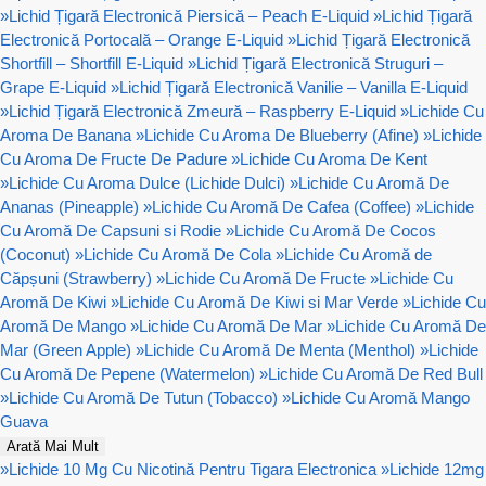
»
Lichid Țigară Electronică Piersică – Peach E-Liquid
»
Lichid Țigară
Electronică Portocală – Orange E-Liquid
»
Lichid Țigară Electronică
Shortfill – Shortfill E-Liquid
»
Lichid Țigară Electronică Struguri –
Grape E-Liquid
»
Lichid Țigară Electronică Vanilie – Vanilla E-Liquid
»
Lichid Țigară Electronică Zmeură – Raspberry E-Liquid
»
Lichide Cu
Aroma De Banana
»
Lichide Cu Aroma De Blueberry (Afine)
»
Lichide
Cu Aroma De Fructe De Padure
»
Lichide Cu Aroma De Kent
»
Lichide Cu Aroma Dulce (Lichide Dulci)
»
Lichide Cu Aromă De
Ananas (Pineapple)
»
Lichide Cu Aromă De Cafea (Coffee)
»
Lichide
Cu Aromă De Capsuni si Rodie
»
Lichide Cu Aromă De Cocos
(Coconut)
»
Lichide Cu Aromă De Cola
»
Lichide Cu Aromă de
Căpșuni (Strawberry)
»
Lichide Cu Aromă De Fructe
»
Lichide Cu
Aromă De Kiwi
»
Lichide Cu Aromă De Kiwi si Mar Verde
»
Lichide Cu
Aromă De Mango
»
Lichide Cu Aromă De Mar
»
Lichide Cu Aromă De
Mar (Green Apple)
»
Lichide Cu Aromă De Menta (Menthol)
»
Lichide
Cu Aromă De Pepene (Watermelon)
»
Lichide Cu Aromă De Red Bull
»
Lichide Cu Aromă De Tutun (Tobacco)
»
Lichide Cu Aromă Mango
Guava
Arată Mai Mult
»
Lichide 10 Mg Cu Nicotină Pentru Tigara Electronica
»
Lichide 12mg