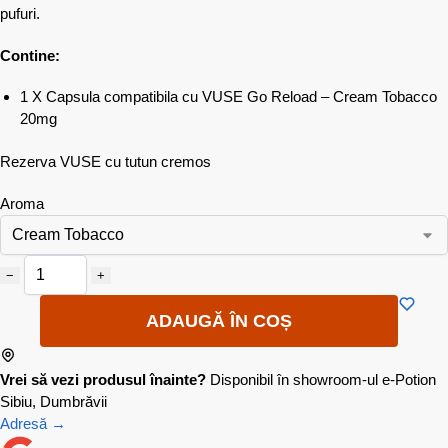
pufuri.
Contine:
1 X Capsula compatibila cu VUSE Go Reload – Cream Tobacco
20mg
Rezerva VUSE cu tutun cremos
Aroma
−
+
ADAUGĂ ÎN COȘ
Vrei să vezi produsul înainte?
Disponibil în showroom-ul e-Potion
Sibiu, Dumbrăvii
Adresă →