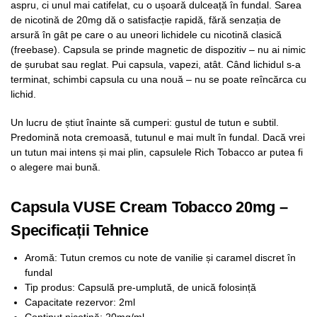
aspru, ci unul mai catifelat, cu o ușoară dulceață în fundal. Sarea
de nicotină de 20mg dă o satisfacție rapidă, fără senzația de
arsură în gât pe care o au uneori lichidele cu nicotină clasică
(freebase). Capsula se prinde magnetic de dispozitiv – nu ai nimic
de șurubat sau reglat. Pui capsula, vapezi, atât. Când lichidul s-a
terminat, schimbi capsula cu una nouă – nu se poate reîncărca cu
lichid.
Un lucru de știut înainte să cumperi: gustul de tutun e subtil.
Predomină nota cremoasă, tutunul e mai mult în fundal. Dacă vrei
un tutun mai intens și mai plin, capsulele Rich Tobacco ar putea fi
o alegere mai bună.
Capsula VUSE Cream Tobacco 20mg –
Specificații Tehnice
Aromă: Tutun cremos cu note de vanilie și caramel discret în
fundal
Tip produs: Capsulă pre-umplută, de unică folosință
Capacitate rezervor: 2ml
Conținut nicotină: 20mg/ml