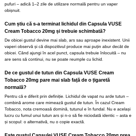
pufuri – adică 1–2 zile de utilizare normală pentru un vaper
obișnuit.
Cum știu că s-a terminat lichidul din Capsula VUSE
Cream Tobacco 20mg și trebuie schimbată?
De obicei gustul devine mai slab, ars sau aproape inexistent. Unii
vaperi observă și că dispozitivul produce mai puțin abur decât de
obicei. Când ajungi în acel punct, capsula trebuie înlocuită – nu
are sens să continui, nu se poate reumple cu lichid.
De ce gustul de tutun din Capsula VUSE Cream
Tobacco 20mg pare mai slab față de o țigaretă
normală?
Pentru că e diferit prin definiție. Lichidul de vapat nu arde tutun –
combină arome care mimează gustul de tutun. În cazul Cream
Tobacco, nota cremoasă domină, tutunul e în fundal. Nu e același
lucru cu fumul unui tutun ars și n-o să fie niciodată identic – asta e
și scopul: o alternativă, nu o copie exactă.
Este gustul Capsulei VUSE Cream Tobacco 20mg prea