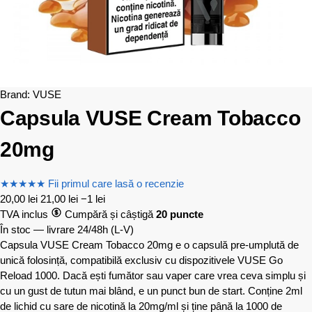
Brand:
VUSE
Capsula VUSE Cream Tobacco
20mg
★
★
★
★
★
Fii primul care lasă o recenzie
20,00
lei
21,00
lei
−1 lei
TVA inclus
Cumpără și câștigă
20 puncte
În stoc — livrare 24/48h
(L-V)
Capsula VUSE Cream Tobacco 20mg e o capsulă pre-umplută de
unică folosință, compatibilă exclusiv cu dispozitivele VUSE Go
Reload 1000. Dacă ești fumător sau vaper care vrea ceva simplu și
cu un gust de tutun mai blând, e un punct bun de start. Conține 2ml
de lichid cu sare de nicotină la 20mg/ml și ține până la 1000 de