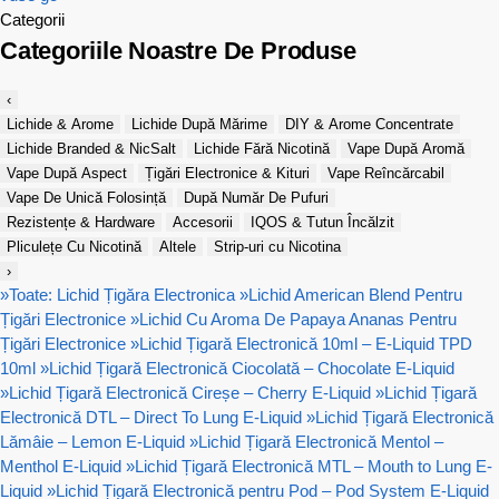
Categorii
Categoriile Noastre De Produse
‹
Lichide & Arome
Lichide După Mărime
DIY & Arome Concentrate
Lichide Branded & NicSalt
Lichide Fără Nicotină
Vape După Aromă
Vape După Aspect
Țigări Electronice & Kituri
Vape Reîncărcabil
Vape De Unică Folosință
După Număr De Pufuri
Rezistențe & Hardware
Accesorii
IQOS & Tutun Încălzit
Pliculețe Cu Nicotină
Altele
Strip-uri cu Nicotina
›
»
Toate: Lichid Țigăra Electronica
»
Lichid American Blend Pentru
Țigări Electronice
»
Lichid Cu Aroma De Papaya Ananas Pentru
Țigări Electronice
»
Lichid Țigară Electronică 10ml – E-Liquid TPD
10ml
»
Lichid Țigară Electronică Ciocolată – Chocolate E-Liquid
»
Lichid Țigară Electronică Cireșe – Cherry E-Liquid
»
Lichid Țigară
Electronică DTL – Direct To Lung E-Liquid
»
Lichid Țigară Electronică
Lămâie – Lemon E-Liquid
»
Lichid Țigară Electronică Mentol –
Menthol E-Liquid
»
Lichid Țigară Electronică MTL – Mouth to Lung E-
Liquid
»
Lichid Țigară Electronică pentru Pod – Pod System E-Liquid