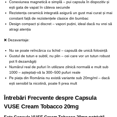
Conexiunea magnetică e simplă – pui capsula în dispozitiv și
ești gata de vapat în câteva secunde
Rezistența ceramică integrată asigură un gust mai curat și mai
constant față de rezistențele clasice din bumbac
Design compact și discret – vapori puțini, ideal dacă nu vrei să
atragi atenția
❌ Dezavantaje:
Nu se poate reîncărca cu lichid – capsulă de unică folosință
Gustul de tutun e subtil, nu plin – cei care vor un tutun robust
pot fi dezamăgiți
Numărul real de pufuri în utilizare zilnică normală e mult sub
1000 – așteptați-vă la 300–500 pufuri reale
Pe piața din România nu există variante sub 20mg/ml – dacă
ești sensibil la nicotină, poate fi prea mult
Întrebări Frecvente despre Capsula
VUSE Cream Tobacco 20mg