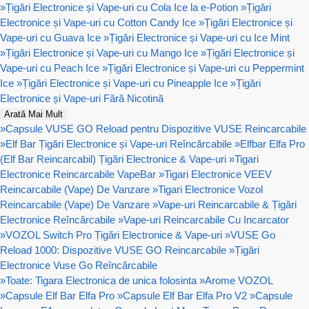
»
Țigări Electronice și Vape-uri cu Cola Ice la e-Potion
»
Țigări
Electronice și Vape-uri cu Cotton Candy Ice
»
Țigări Electronice și
Vape-uri cu Guava Ice
»
Țigări Electronice și Vape-uri cu Ice Mint
»
Țigări Electronice și Vape-uri cu Mango Ice
»
Țigări Electronice și
Vape-uri cu Peach Ice
»
Țigări Electronice și Vape-uri cu Peppermint
Ice
»
Țigări Electronice și Vape-uri cu Pineapple Ice
»
Țigări
Electronice și Vape-uri Fără Nicotină
Arată Mai Mult
»
Capsule VUSE GO Reload pentru Dispozitive VUSE Reincarcabile
»
Elf Bar Țigări Electronice și Vape-uri Reîncărcabile
»
Elfbar Elfa Pro
(Elf Bar Reincarcabil) Țigări Electronice & Vape-uri
»
Tigari
Electronice Reincarcabile VapeBar
»
Tigari Electronice VEEV
Reincarcabile (Vape) De Vanzare
»
Tigari Electronice Vozol
Reincarcabile (Vape) De Vanzare
»
Vape-uri Reincarcabile & Țigări
Electronice Reîncărcabile
»
Vape-uri Reincarcabile Cu Incarcator
»
VOZOL Switch Pro Țigări Electronice & Vape-uri
»
VUSE Go
Reload 1000: Dispozitive VUSE GO Reincarcabile
»
Țigări
Electronice Vuse Go Reîncărcabile
»
Toate: Tigara Electronica de unica folosinta
»
Arome VOZOL
»
Capsule Elf Bar Elfa Pro
»
Capsule Elf Bar Elfa Pro V2
»
Capsule