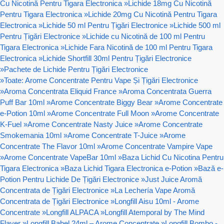
Cu Nicotină Pentru Tigara Electronica
»
Lichide 18mg Cu Nicotină
Pentru Tigara Electronica
»
Lichide 20mg Cu Nicotină Pentru Tigara
Electronica
»
Lichide 50 ml Pentru Țigări Electronice
»
Lichide 500 ml
Pentru Țigări Electronice
»
Lichide cu Nicotină de 100 ml Pentru
Tigara Electronica
»
Lichide Fara Nicotină de 100 ml Pentru Tigara
Electronica
»
Lichide Shortfill 30ml Pentru Țigări Electronice
»
Pachete de Lichide Pentru Țigări Electronice
»
Toate: Arome Concentrate Pentru Vape Și Țigări Electronice
»
Aroma Concentrata Eliquid France
»
Aroma Concentrata Guerra
Puff Bar 10ml
»
Arome Concentrate Biggy Bear
»
Arome Concentrate
e-Potion 10ml
»
Arome Concentrate Full Moon
»
Arome Concentrate
K-Fuel
»
Arome Concentrate Nasty Juice
»
Arome Concentrate
Smokemania 10ml
»
Arome Concentrate T-Juice
»
Arome
Concentrate The Flavor 10ml
»
Arome Concentrate Vampire Vape
»
Arome Concentrate VapeBar 10ml
»
Baza Lichid Cu Nicotina Pentru
Tigara Electronica
»
Baza Lichid Tigara Electronica e-Potion
»
Bază e-
Potion Pentru Lichide De Țigări Electronice
»
Just Juice Aromă
Concentrata de Țigări Electronice
»
La Lechería Vape Aromă
Concentrata de Țigări Electronice
»
Longfill Aisu 10ml - Arome
Concentrate
»
Longfill ALPACA
»
Longfill Atemporal by The Mind
Flayer
»
Longfill Babel 24ml – Arome Concentrate
»
Longfill Bombo -