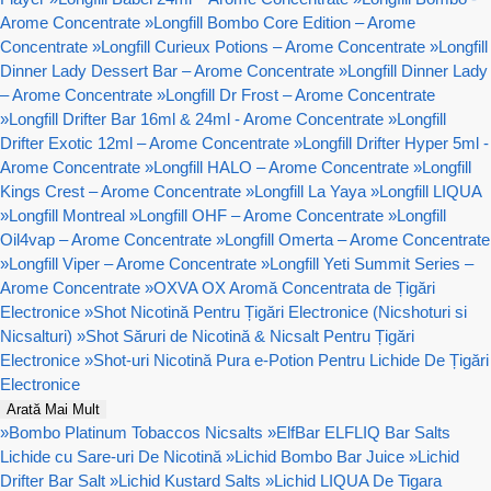
Arome Concentrate
»
Longfill Bombo Core Edition – Arome
Concentrate
»
Longfill Curieux Potions – Arome Concentrate
»
Longfill
Dinner Lady Dessert Bar – Arome Concentrate
»
Longfill Dinner Lady
– Arome Concentrate
»
Longfill Dr Frost – Arome Concentrate
»
Longfill Drifter Bar 16ml & 24ml - Arome Concentrate
»
Longfill
Drifter Exotic 12ml – Arome Concentrate
»
Longfill Drifter Hyper 5ml -
Arome Concentrate
»
Longfill HALO – Arome Concentrate
»
Longfill
Kings Crest – Arome Concentrate
»
Longfill La Yaya
»
Longfill LIQUA
»
Longfill Montreal
»
Longfill OHF – Arome Concentrate
»
Longfill
Oil4vap – Arome Concentrate
»
Longfill Omerta – Arome Concentrate
»
Longfill Viper – Arome Concentrate
»
Longfill Yeti Summit Series –
Arome Concentrate
»
OXVA OX Aromă Concentrata de Țigări
Electronice
»
Shot Nicotină Pentru Țigări Electronice (Nicshoturi si
Nicsalturi)
»
Shot Săruri de Nicotină & Nicsalt Pentru Țigări
Electronice
»
Shot-uri Nicotină Pura e-Potion Pentru Lichide De Țigări
Electronice
Arată Mai Mult
»
Bombo Platinum Tobaccos Nicsalts
»
ElfBar ELFLIQ Bar Salts
Lichide cu Sare-uri De Nicotină
»
Lichid Bombo Bar Juice
»
Lichid
Drifter Bar Salt
»
Lichid Kustard Salts
»
Lichid LIQUA De Tigara