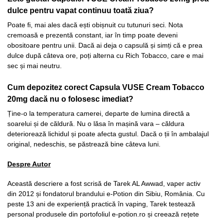
dulce pentru vapat continuu toată ziua?
Poate fi, mai ales dacă ești obișnuit cu tutunuri seci. Nota
cremoasă e prezentă constant, iar în timp poate deveni
obositoare pentru unii. Dacă ai deja o capsulă și simți că e prea
dulce după câteva ore, poți alterna cu Rich Tobacco, care e mai
sec și mai neutru.
Cum depozitez corect Capsula VUSE Cream Tobacco
20mg dacă nu o folosesc imediat?
Ține-o la temperatura camerei, departe de lumina directă a
soarelui și de căldură. Nu o lăsa în mașină vara – căldura
deteriorează lichidul și poate afecta gustul. Dacă o ții în ambalajul
original, nedeschis, se păstrează bine câteva luni.
Despre Autor
Această descriere a fost scrisă de Tarek AL Awwad, vaper activ
din 2012 și fondatorul brandului e-Potion din Sibiu, România. Cu
peste 13 ani de experiență practică în vaping, Tarek testează
personal produsele din portofoliul e-potion.ro și creează rețete