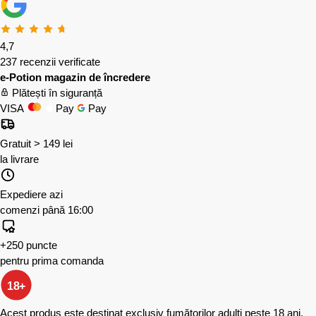
4,7
237 recenzii verificate
e-Potion magazin de încredere
Plătești în siguranță
VISA
Pay
Pay
Gratuit > 149 lei
la livrare
Expediere azi
comenzi până 16:00
+250 puncte
pentru prima comanda
18+
Acest produs este destinat exclusiv fumătorilor adulți peste 18 ani.