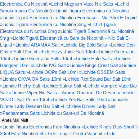
Electronica Cu Nicotină
»
Lichid Magnum Vape Nic Salts
»
Lichid
Smokemania Cu Nicotină
»
Lichid Tigara Electronica cu Nicotina
»
Lichid Țigară Electronică cu Nicotina Freebase – Nic Shot E-Liquid
»
Lichid Țigară Electronică cu Nicotină 3mg
»
Lichid Țigară
Electronică cu Nicotină 6mg
»
Lichid Țigară Electronică cu Nicotină
9mg
»
Lichid Țigară Electronică cu Sare de Nicotină – Nic Salt E-
Liquid
»
Lichide ARAMAX Salt
»
Lichide Big Bold Salts
»
Lichide Don
Cristo Salt 10ml
»
Lichide Fizzy Juice Salt 10ml
»
Lichide GuerraLiq
10ml
»
Lichide GuerraLiq Salts 10ml
»
Lichide Halo Salts
»
Lichide
Hangsen 10ml
»
Lichide IVG Salt
»
Lichide Kings Crest Salt
»
Lichide
LIQUA Salts
»
Lichide OOPs Salt 10ml
»
Lichide OSSEM Salts
»
Lichide OXVA OX Salts 10ml
»
Lichide Riot Squad Bar Salt 10ml
»
Lichide Ritchy Salt
»
Lichide Sukka Salt
»
Lichide Vampire Vape Bar
Salt
»
Lichide Viper Nic Salts – Arome Gourmet De Desert
»
Lichide
VOZOL Salt Prime 10ml
»
Lichide Yeti Bar Salts 10ml
»
Lichidele
Dinner Lady Dessert Bar Salt
»
Lichidele Dinner Lady Salt
»
Pachamama Salts Lichide cu Sare-uri De Nicotină
Arată Mai Mult
»
Lichid Tigara Electronica Fara Nicotina
»
Lichide King's Dew Shortfill
30ml Fără Nicotină
»
Lichide Longfill Pentru Vape
»
Lichide