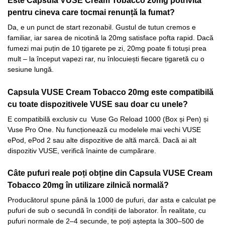
Este Capsula VUSE Cream Tobacco 20mg potrivită
pentru cineva care tocmai renunță la fumat?
Da, e un punct de start rezonabil. Gustul de tutun cremos e
familiar, iar sarea de nicotină la 20mg satisface pofta rapid. Dacă
fumezi mai puțin de 10 țigarete pe zi, 20mg poate fi totuși prea
mult – la început vapezi rar, nu înlocuiești fiecare țigaretă cu o
sesiune lungă.
Capsula VUSE Cream Tobacco 20mg este compatibilă
cu toate dispozitivele VUSE sau doar cu unele?
E compatibilă exclusiv cu Vuse Go Reload 1000 (Box și Pen) și
Vuse Pro One. Nu funcționează cu modelele mai vechi VUSE
ePod, ePod 2 sau alte dispozitive de altă marcă. Dacă ai alt
dispozitiv VUSE, verifică înainte de cumpărare.
Câte pufuri reale poți obține din Capsula VUSE Cream
Tobacco 20mg în utilizare zilnică normală?
Producătorul spune până la 1000 de pufuri, dar asta e calculat pe
pufuri de sub o secundă în condiții de laborator. În realitate, cu
pufuri normale de 2–4 secunde, te poți aștepta la 300–500 de