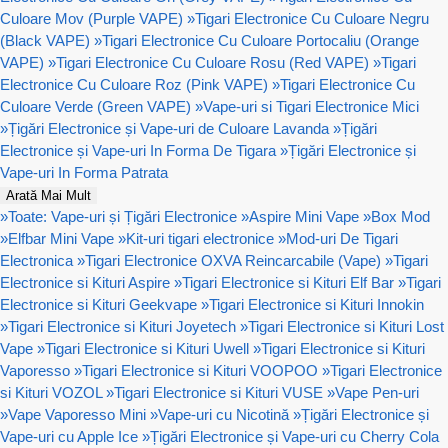
Culoare Mov (Purple VAPE)
»
Tigari Electronice Cu Culoare Negru
(Black VAPE)
»
Tigari Electronice Cu Culoare Portocaliu (Orange
VAPE)
»
Tigari Electronice Cu Culoare Rosu (Red VAPE)
»
Tigari
Electronice Cu Culoare Roz (Pink VAPE)
»
Tigari Electronice Cu
Culoare Verde (Green VAPE)
»
Vape-uri si Tigari Electronice Mici
»
Țigări Electronice și Vape-uri de Culoare Lavanda
»
Țigări
Electronice și Vape-uri In Forma De Tigara
»
Țigări Electronice și
Vape-uri In Forma Patrata
Arată Mai Mult
»
Toate: Vape-uri și Țigări Electronice
»
Aspire Mini Vape
»
Box Mod
»
Elfbar Mini Vape
»
Kit-uri tigari electronice
»
Mod-uri De Tigari
Electronica
»
Tigari Electronice OXVA Reincarcabile (Vape)
»
Tigari
Electronice si Kituri Aspire
»
Tigari Electronice si Kituri Elf Bar
»
Tigari
Electronice si Kituri Geekvape
»
Tigari Electronice si Kituri Innokin
»
Tigari Electronice si Kituri Joyetech
»
Tigari Electronice si Kituri Lost
Vape
»
Tigari Electronice si Kituri Uwell
»
Tigari Electronice si Kituri
Vaporesso
»
Tigari Electronice si Kituri VOOPOO
»
Tigari Electronice
si Kituri VOZOL
»
Tigari Electronice si Kituri VUSE
»
Vape Pen-uri
»
Vape Vaporesso Mini
»
Vape-uri cu Nicotină
»
Țigări Electronice și
Vape-uri cu Apple Ice
»
Țigări Electronice și Vape-uri cu Cherry Cola