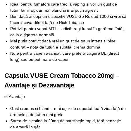
Ideal pentru fumătorii care trec la vaping și vor un gust de
tutun familiar, dar mai blând și mai puțin agresiv
Bun dacă ai deja un dispozitiv VUSE Go Reload 1000 și vrei să
încerci ceva diferit față de Rich Tobacco
Potrivit pentru vapat MTL – adică tragi fumul în gură mai întâi,
ca la o țigaretă normală
Mai puțin potrivit dacă vrei un gust de tutun intens și bine
conturat – nota de tutun e subtilă, crema domină
Nu e pentru vaperi avansați care preferă tragere DL (direct
lung) sau output mare de vapori
Capsula VUSE Cream Tobacco 20mg –
Avantaje și Dezavantaje
✅ Avantaje:
Gust cremos și blând – mai ușor de suportat toată ziua față de
aromelele de tutun mai grele
Sarea de nicotină la 20mg dă satisfacție rapid, fără senzație
de arsură în gât