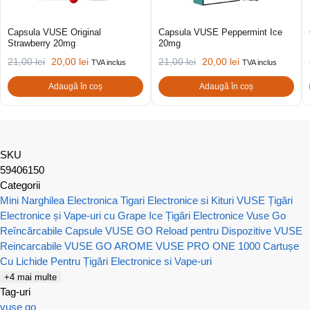
Capsula VUSE Original
Capsula VUSE Peppermint Ice
Strawberry 20mg
20mg
21,00
lei
20,00
lei
21,00
lei
20,00
lei
TVA inclus
TVA inclus
Adaugă în coș
Adaugă în coș
SKU
59406150
Categorii
Mini Narghilea Electronica
Tigari Electronice si Kituri VUSE
Țigări
Electronice și Vape-uri cu Grape Ice
Țigări Electronice Vuse Go
Reîncărcabile
Capsule VUSE GO Reload pentru Dispozitive VUSE
Reincarcabile
VUSE GO AROME
VUSE PRO ONE 1000
Cartușe
Cu Lichide Pentru Țigări Electronice si Vape-uri
+4 mai multe
Tag-uri
vuse go