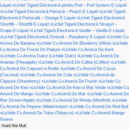
Liquid
»
Lichid Țigară Electronică pentru Pod – Pod System E-Liquid
»
Lichid Țigară Electronică Piersică – Peach E-Liquid
»
Lichid Țigară
Electronică Portocală – Orange E-Liquid
»
Lichid Țigară Electronică
Shortfill – Shortfill E-Liquid
»
Lichid Țigară Electronică Struguri –
Grape E-Liquid
»
Lichid Țigară Electronică Vanilie – Vanilla E-Liquid
»
Lichid Țigară Electronică Zmeură – Raspberry E-Liquid
»
Lichide Cu
Aroma De Banana
»
Lichide Cu Aroma De Blueberry (Afine)
»
Lichide
Cu Aroma De Fructe De Padure
»
Lichide Cu Aroma De Kent
»
Lichide Cu Aroma Dulce (Lichide Dulci)
»
Lichide Cu Aromă De
Ananas (Pineapple)
»
Lichide Cu Aromă De Cafea (Coffee)
»
Lichide
Cu Aromă De Capsuni si Rodie
»
Lichide Cu Aromă De Cocos
(Coconut)
»
Lichide Cu Aromă De Cola
»
Lichide Cu Aromă de
Căpșuni (Strawberry)
»
Lichide Cu Aromă De Fructe
»
Lichide Cu
Aromă De Kiwi
»
Lichide Cu Aromă De Kiwi si Mar Verde
»
Lichide Cu
Aromă De Mango
»
Lichide Cu Aromă De Mar
»
Lichide Cu Aromă De
Mar (Green Apple)
»
Lichide Cu Aromă De Menta (Menthol)
»
Lichide
Cu Aromă De Pepene (Watermelon)
»
Lichide Cu Aromă De Red Bull
»
Lichide Cu Aromă De Tutun (Tobacco)
»
Lichide Cu Aromă Mango
Guava
Arată Mai Mult