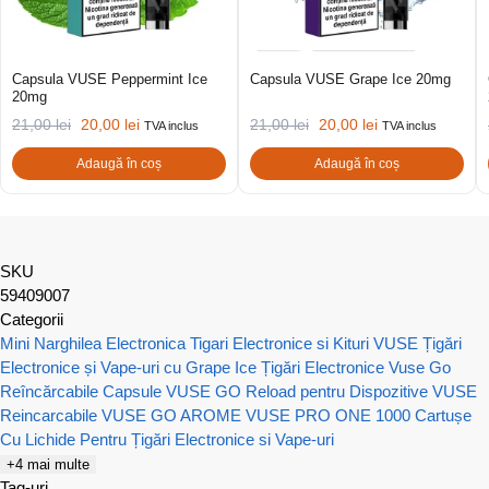
Capsula VUSE Peppermint Ice
Capsula VUSE Grape Ice 20mg
20mg
21,00
lei
20,00
lei
21,00
lei
20,00
lei
TVA inclus
TVA inclus
Adaugă în coș
Adaugă în coș
SKU
59409007
Categorii
Mini Narghilea Electronica
Tigari Electronice si Kituri VUSE
Țigări
Electronice și Vape-uri cu Grape Ice
Țigări Electronice Vuse Go
Reîncărcabile
Capsule VUSE GO Reload pentru Dispozitive VUSE
Reincarcabile
VUSE GO AROME
VUSE PRO ONE 1000
Cartușe
Cu Lichide Pentru Țigări Electronice si Vape-uri
+4 mai multe
Tag-uri