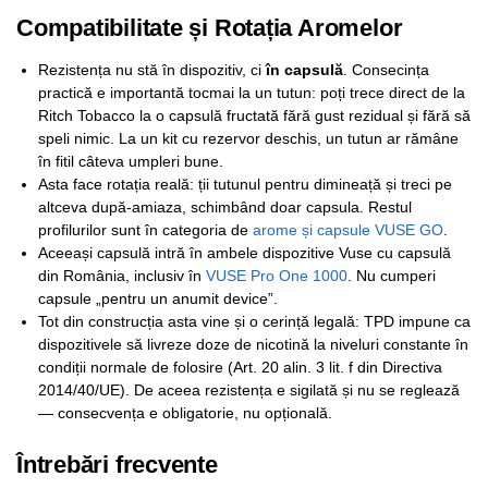
Compatibilitate și Rotația Aromelor
Rezistența nu stă în dispozitiv, ci
în capsulă
. Consecința
practică e importantă tocmai la un tutun: poți trece direct de la
Ritch Tobacco la o capsulă fructată fără gust rezidual și fără să
speli nimic. La un kit cu rezervor deschis, un tutun ar rămâne
în fitil câteva umpleri bune.
Asta face rotația reală: ții tutunul pentru dimineață și treci pe
altceva după-amiaza, schimbând doar capsula. Restul
profilurilor sunt în categoria de
arome și capsule VUSE GO
.
Aceeași capsulă intră în ambele dispozitive Vuse cu capsulă
din România, inclusiv în
VUSE Pro One 1000
. Nu cumperi
capsule „pentru un anumit device”.
Tot din construcția asta vine și o cerință legală: TPD impune ca
dispozitivele să livreze doze de nicotină la niveluri constante în
condiții normale de folosire (Art. 20 alin. 3 lit. f din Directiva
2014/40/UE). De aceea rezistența e sigilată și nu se reglează
— consecvența e obligatorie, nu opțională.
Întrebări frecvente