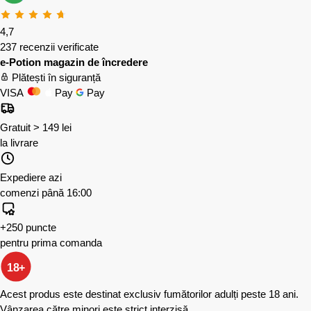
4,7
237 recenzii verificate
e-Potion magazin de încredere
Plătești în siguranță
VISA
Pay
Pay
Gratuit > 149 lei
la livrare
Expediere azi
comenzi până 16:00
+250 puncte
pentru prima comanda
18+
Acest produs este destinat exclusiv fumătorilor adulți peste 18 ani.
Vânzarea către minori este strict interzisă.