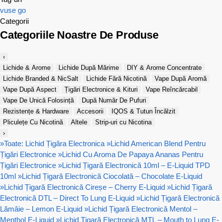
vuse go
Categorii
Categoriile Noastre De Produse
‹
Lichide & Arome
Lichide După Mărime
DIY & Arome Concentrate
Lichide Branded & NicSalt
Lichide Fără Nicotină
Vape După Aromă
Vape După Aspect
Țigări Electronice & Kituri
Vape Reîncărcabil
Vape De Unică Folosință
După Număr De Pufuri
Rezistențe & Hardware
Accesorii
IQOS & Tutun Încălzit
Pliculețe Cu Nicotină
Altele
Strip-uri cu Nicotina
›
»
Toate: Lichid Țigăra Electronica
»
Lichid American Blend Pentru
Țigări Electronice
»
Lichid Cu Aroma De Papaya Ananas Pentru
Țigări Electronice
»
Lichid Țigară Electronică 10ml – E-Liquid TPD
10ml
»
Lichid Țigară Electronică Ciocolată – Chocolate E-Liquid
»
Lichid Țigară Electronică Cireșe – Cherry E-Liquid
»
Lichid Țigară
Electronică DTL – Direct To Lung E-Liquid
»
Lichid Țigară Electronică
Lămâie – Lemon E-Liquid
»
Lichid Țigară Electronică Mentol –
Menthol E-Liquid
»
Lichid Țigară Electronică MTL – Mouth to Lung E-