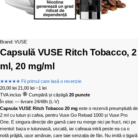
Brand:
VUSE
Capsulă VUSE Ritch Tobacco, 2
ml, 20 mg/ml
★
★
★
★
★
Fii primul care lasă o recenzie
20,00
lei
21,00
lei
−1 lei
TVA inclus
Cumpără și câștigă
20 puncte
În stoc — livrare 24/48h
(L-V)
Capsula VUSE Ritch Tobacco 20 mg
este o rezervă preumplută de
2 ml cu tutun și cafea, pentru Vuse Go Reload 1000 și Vuse Pro
One. E singura direcție din gamă care nu merge nici pe fruct, nici pe
mentol: baza e tutunoasă, uscată, iar cafeaua intră peste ea ca o
notă prăjită, ușor amăruie, care taie senzația de fân. Nu imită o țigară