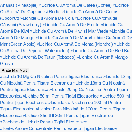
Ananas (Pineapple)
»
Lichide Cu Aromă De Cafea (Coffee)
»
Lichide
Cu Aromă De Capsuni si Rodie
»
Lichide Cu Aromă De Cocos
(Coconut)
»
Lichide Cu Aromă De Cola
»
Lichide Cu Aromă de
Căpșuni (Strawberry)
»
Lichide Cu Aromă De Fructe
»
Lichide Cu
Aromă De Kiwi
»
Lichide Cu Aromă De Kiwi si Mar Verde
»
Lichide Cu
Aromă De Mango
»
Lichide Cu Aromă De Mar
»
Lichide Cu Aromă De
Mar (Green Apple)
»
Lichide Cu Aromă De Menta (Menthol)
»
Lichide
Cu Aromă De Pepene (Watermelon)
»
Lichide Cu Aromă De Red Bull
»
Lichide Cu Aromă De Tutun (Tobacco)
»
Lichide Cu Aromă Mango
Guava
Arată Mai Mult
»
Lichide 10 Mg Cu Nicotină Pentru Tigara Electronica
»
Lichide 12mg
Cu Nicotină Pentru Tigara Electronica
»
Lichide 18mg Cu Nicotină
Pentru Tigara Electronica
»
Lichide 20mg Cu Nicotină Pentru Tigara
Electronica
»
Lichide 50 ml Pentru Țigări Electronice
»
Lichide 500 ml
Pentru Țigări Electronice
»
Lichide cu Nicotină de 100 ml Pentru
Tigara Electronica
»
Lichide Fara Nicotină de 100 ml Pentru Tigara
Electronica
»
Lichide Shortfill 30ml Pentru Țigări Electronice
»
Pachete de Lichide Pentru Țigări Electronice
»
Toate: Arome Concentrate Pentru Vape Și Țigări Electronice