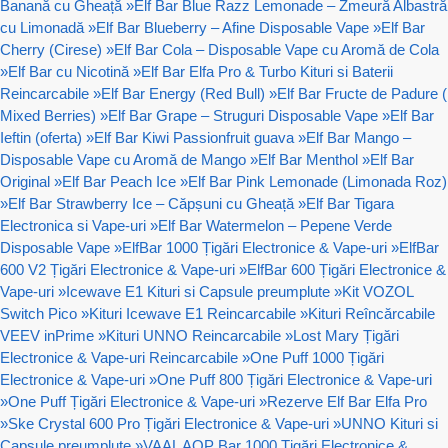
Banană cu Gheață
»
Elf Bar Blue Razz Lemonade – Zmeură Albastră
cu Limonadă
»
Elf Bar Blueberry – Afine Disposable Vape
»
Elf Bar
Cherry (Cirese)
»
Elf Bar Cola – Disposable Vape cu Aromă de Cola
»
Elf Bar cu Nicotină
»
Elf Bar Elfa Pro & Turbo Kituri si Baterii
Reincarcabile
»
Elf Bar Energy (Red Bull)
»
Elf Bar Fructe de Padure (
Mixed Berries)
»
Elf Bar Grape – Struguri Disposable Vape
»
Elf Bar
Ieftin (oferta)
»
Elf Bar Kiwi Passionfruit guava
»
Elf Bar Mango –
Disposable Vape cu Aromă de Mango
»
Elf Bar Menthol
»
Elf Bar
Original
»
Elf Bar Peach Ice
»
Elf Bar Pink Lemonade (Limonada Roz)
»
Elf Bar Strawberry Ice – Căpșuni cu Gheață
»
Elf Bar Tigara
Electronica si Vape-uri
»
Elf Bar Watermelon – Pepene Verde
Disposable Vape
»
ElfBar 1000 Țigări Electronice & Vape-uri
»
ElfBar
600 V2 Țigări Electronice & Vape-uri
»
ElfBar 600 Țigări Electronice &
Vape-uri
»
Icewave E1 Kituri si Capsule preumplute
»
Kit VOZOL
Switch Pico
»
Kituri Icewave E1 Reincarcabile
»
Kituri Reîncărcabile
VEEV inPrime
»
Kituri UNNO Reincarcabile
»
Lost Mary Țigări
Electronice & Vape-uri Reincarcabile
»
One Puff 1000 Țigări
Electronice & Vape-uri
»
One Puff 800 Țigări Electronice & Vape-uri
»
One Puff Țigări Electronice & Vape-uri
»
Rezerve Elf Bar Elfa Pro
»
Ske Crystal 600 Pro Țigări Electronice & Vape-uri
»
UNNO Kituri si
Capsule preumplute
»
VAAL AOP Bar 1000 Țigări Electronice &