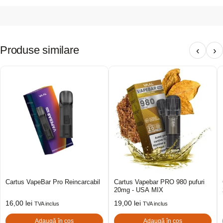
Produse similare
‹
›
Cartus VapeBar Pro Reincarcabil
Cartus Vapebar PRO 980 pufuri
20mg - USA MIX
16,00
lei
19,00
lei
TVA inclus
TVA inclus
Adaugă în coș
Adaugă în coș