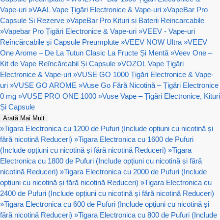
Vape-uri
»
VAAL Vape Țigări Electronice & Vape-uri
»
VapeBar Pro
Capsule Si Rezerve
»
VapeBar Pro Kituri si Baterii Reincarcabile
»
Vapebar Pro Țigări Electronice & Vape-uri
»
VEEV - Vape-uri
Reîncărcabile și Capsule Preumplute
»
VEEV NOW Ultra
»
VEEV
One Arome – De La Tutun Clasic La Fructe Și Mentă
»
Veev One –
Kit de Vape Reîncărcabil Și Capsule
»
VOZOL Vape Țigări
Electronice & Vape-uri
»
VUSE GO 1000 Țigări Electronice & Vape-
uri
»
VUSE GO AROME
»
Vuse Go Fără Nicotină – Țigări Electronice
0 mg
»
VUSE PRO ONE 1000
»
Vuse Vape – Țigări Electronice, Kituri
Și Capsule
Arată Mai Mult
»
Tigara Electronica cu 1200 de Pufuri (Include opțiuni cu nicotină și
fără nicotină Reduceri)
»
Tigara Electronica cu 1600 de Pufuri
(Include opțiuni cu nicotină și fără nicotină Reduceri)
»
Tigara
Electronica cu 1800 de Pufuri (Include opțiuni cu nicotină și fără
nicotină Reduceri)
»
Tigara Electronica cu 2000 de Pufuri (Include
opțiuni cu nicotină și fără nicotină Reduceri)
»
Tigara Electronica cu
2400 de Pufuri (Include opțiuni cu nicotină și fără nicotină Reduceri)
»
Tigara Electronica cu 600 de Pufuri (Include opțiuni cu nicotină și
fără nicotină Reduceri)
»
Tigara Electronica cu 800 de Pufuri (Include