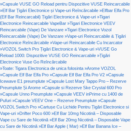
»
Capsule VUSE GO Reload pentru Dispozitive VUSE Reincarcabile
»
Elf Bar Țigări Electronice și Vape-uri Reîncărcabile
»
Elfbar Elfa Pro
(Elf Bar Reincarcabil) Țigări Electronice & Vape-uri
»
Tigari
Electronice Reincarcabile VapeBar
»
Tigari Electronice VEEV
Reincarcabile (Vape) De Vanzare
»
Tigari Electronice Vozol
Reincarcabile (Vape) De Vanzare
»
Vape-uri Reincarcabile & Țigări
Electronice Reîncărcabile
»
Vape-uri Reincarcabile Cu Incarcator
»
VOZOL Switch Pro Țigări Electronice & Vape-uri
»
VUSE Go
Reload 1000: Dispozitive VUSE GO Reincarcabile
»
Țigări
Electronice Vuse Go Reîncărcabile
»
Toate: Tigara Electronica de unica folosinta
»
Arome VOZOL
»
Capsule Elf Bar Elfa Pro
»
Capsule Elf Bar Elfa Pro V2
»
Capsule
Icewave E1 preumplute
»
Capsule Lost Mary Tappo Pro – Rezerve
Preumplute Și Arome
»
Capsule si Rezerve Ske Crystal 600 Pro
»
Capsule Unno Preumplute
»
Capsule VEEV inPrime cu 1400 de
Pufuri
»
Capsule VEEV One – Rezerve Preumplute
»
Capsule
VOZOL Switch Pro
»
Cartușe Cu Lichide Pentru Țigări Electronice si
Vape-uri
»
Drifter Poco 600
»
Elf Bar 10mg Nicotină – Disposable
Vape cu Sare de Nicotină
»
Elf Bar 20mg Nicotină – Disposable Vape
cu Sare de Nicotină
»
Elf Bar Apple ( Mar)
»
Elf Bar Banana Ice –