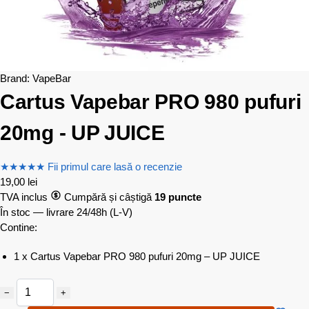
Brand:
VapeBar
Cartus Vapebar PRO 980 pufuri
20mg - UP JUICE
★
★
★
★
★
Fii primul care lasă o recenzie
19,00
lei
TVA inclus
Cumpără și câștigă
19 puncte
În stoc — livrare 24/48h
(L-V)
Contine:
1 x Cartus Vapebar PRO 980 pufuri 20mg – UP JUICE
−
+