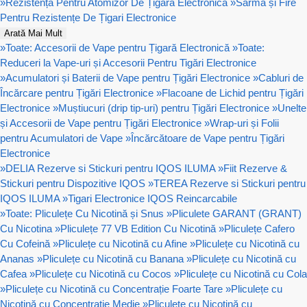
»
Rezistență Pentru Atomizor De Țigară Electronică
»
Sârmă și Fire
Pentru Rezistențe De Țigari Electronice
Arată Mai Mult
»
Toate: Accesorii de Vape pentru Țigară Electronică
»
Toate:
Reduceri la Vape-uri și Accesorii Pentru Tigări Electronice
»
Acumulatori și Baterii de Vape pentru Țigări Electronice
»
Cabluri de
Încărcare pentru Țigări Electronice
»
Flacoane de Lichid pentru Țigări
Electronice
»
Muștiucuri (drip tip-uri) pentru Țigări Electronice
»
Unelte
și Accesorii de Vape pentru Țigări Electronice
»
Wrap-uri și Folii
pentru Acumulatori de Vape
»
Încărcătoare de Vape pentru Țigări
Electronice
»
DELIA Rezerve si Stickuri pentru IQOS ILUMA
»
Fiit Rezerve &
Stickuri pentru Dispozitive IQOS
»
TEREA Rezerve si Stickuri pentru
IQOS ILUMA
»
Tigari Electronice IQOS Reincarcabile
»
Toate: Pliculețe Cu Nicotină și Snus
»
Pliculete GARANT (GRANT)
Cu Nicotina
»
Pliculețe 77 VB Edition Cu Nicotină
»
Pliculețe Cafero
Cu Cofeină
»
Pliculețe cu Nicotină cu Afine
»
Pliculețe cu Nicotină cu
Ananas
»
Pliculețe cu Nicotină cu Banana
»
Pliculețe cu Nicotină cu
Cafea
»
Pliculețe cu Nicotină cu Cocos
»
Pliculețe cu Nicotină cu Cola
»
Pliculețe cu Nicotină cu Concentrație Foarte Tare
»
Pliculețe cu
Nicotină cu Concentrație Medie
»
Pliculețe cu Nicotină cu