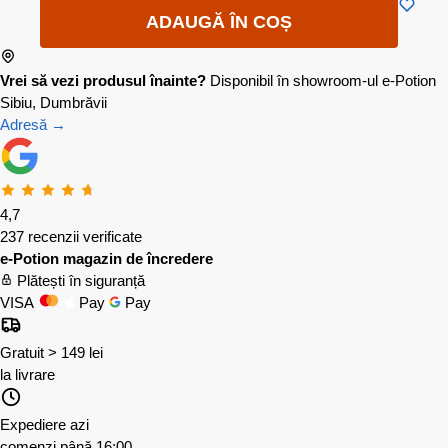
ADAUGĂ ÎN COȘ
Vrei să vezi produsul înainte?
Disponibil în showroom-ul e-Potion
Sibiu, Dumbrăvii
Adresă →
4,7
237 recenzii verificate
e-Potion magazin de încredere
Plătești în siguranță
VISA
Pay
Pay
Gratuit > 149 lei
la livrare
Expediere azi
comenzi până 16:00