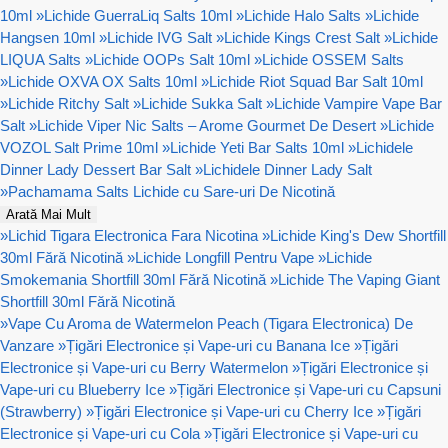
10ml
»
Lichide GuerraLiq Salts 10ml
»
Lichide Halo Salts
»
Lichide
Hangsen 10ml
»
Lichide IVG Salt
»
Lichide Kings Crest Salt
»
Lichide
LIQUA Salts
»
Lichide OOPs Salt 10ml
»
Lichide OSSEM Salts
»
Lichide OXVA OX Salts 10ml
»
Lichide Riot Squad Bar Salt 10ml
»
Lichide Ritchy Salt
»
Lichide Sukka Salt
»
Lichide Vampire Vape Bar
Salt
»
Lichide Viper Nic Salts – Arome Gourmet De Desert
»
Lichide
VOZOL Salt Prime 10ml
»
Lichide Yeti Bar Salts 10ml
»
Lichidele
Dinner Lady Dessert Bar Salt
»
Lichidele Dinner Lady Salt
»
Pachamama Salts Lichide cu Sare-uri De Nicotină
Arată Mai Mult
»
Lichid Tigara Electronica Fara Nicotina
»
Lichide King's Dew Shortfill
30ml Fără Nicotină
»
Lichide Longfill Pentru Vape
»
Lichide
Smokemania Shortfill 30ml Fără Nicotină
»
Lichide The Vaping Giant
Shortfill 30ml Fără Nicotină
»
Vape Cu Aroma de Watermelon Peach (Tigara Electronica) De
Vanzare
»
Țigări Electronice și Vape-uri cu Banana Ice
»
Țigări
Electronice și Vape-uri cu Berry Watermelon
»
Țigări Electronice și
Vape-uri cu Blueberry Ice
»
Țigări Electronice și Vape-uri cu Capsuni
(Strawberry)
»
Țigări Electronice și Vape-uri cu Cherry Ice
»
Țigări
Electronice și Vape-uri cu Cola
»
Țigări Electronice și Vape-uri cu