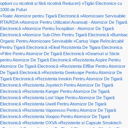
opțiuni cu nicotină și fără nicotină Reduceri)
»
Țigări Electronice cu
1000 de Pufuri
»
Toate: Atomizor pentru Țigară Electronică
»
Atomizoare Servisabile
RTA/RDA
»
Atomizor Pentru Utilizatori Avansați - Atomizor De Țigară
Electronică
»
Atomizor Pentru Începători - Atomizor De Țigară
Electronică
»
Atomizor Sub-Ohm Pentru Țigară Electronică
»
Bumbac
Organic Pentru Atomizoare Servisabile
»
Cartuș Vape Reîncărcabil
Pentru Țigară Electronică
»
Eleaf Rezistenta De Tigara Electronica
»
Filtre Pentru Atomizor De Țigară Electronică
»
Geamuri si Sticle
pentru Atomizor De Țigară Electronică
»
Rezistenta Aspire Pentru
Atomizor De Țigară Electronică
»
Rezistenta ElfBar Pentru Atomizor
De Țigară Electronică
»
Rezistenta Geekvape Pentru Atomizor De
Țigară Electronică
»
Rezistenta Innokin Pentru Atomizor De Țigară
Electronică
»
Rezistenta Joyetech Pentru Atomizor De Țigară
Electronică
»
Rezistenta Kanger Pentru Atomizor De Țigară
Electronică
»
Rezistenta Lost Vape Pentru Atomizor De Țigară
Electronică
»
Rezistenta Uwell Pentru Atomizor De Țigară
Electronică
»
Rezistenta Vaporesso Pentru Atomizor De Țigară
Electronică
»
Rezistenta Voopoo Pentru Atomizor De Țigară
Electronică
»
Rezistente OXVA
»
Rezistente si Capsule Smoktech