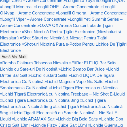
Kings Crest – Arome Concentrate
»
Longfill La Yaya
»
Longfill LIQUA
»
Longfill Montreal
»
Longfill OHF – Arome Concentrate
»
Longfill
Oil4vap – Arome Concentrate
»
Longfill Omerta – Arome Concentrate
»
Longfill Viper – Arome Concentrate
»
Longfill Yeti Summit Series –
Arome Concentrate
»
OXVA OX Aromă Concentrata de Țigări
Electronice
»
Shot Nicotină Pentru Țigări Electronice (Nicshoturi si
Nicsalturi)
»
Shot Săruri de Nicotină & Nicsalt Pentru Țigări
Electronice
»
Shot-uri Nicotină Pura e-Potion Pentru Lichide De Țigări
Electronice
Arată Mai Mult
»
Bombo Platinum Tobaccos Nicsalts
»
ElfBar ELFLIQ Bar Salts
Lichide cu Sare-uri De Nicotină
»
Lichid Bombo Bar Juice
»
Lichid
Drifter Bar Salt
»
Lichid Kustard Salts
»
Lichid LIQUA De Tigara
Electronica Cu Nicotină
»
Lichid Magnum Vape Nic Salts
»
Lichid
Smokemania Cu Nicotină
»
Lichid Tigara Electronica cu Nicotina
»
Lichid Țigară Electronică cu Nicotina Freebase – Nic Shot E-Liquid
»
Lichid Țigară Electronică cu Nicotină 3mg
»
Lichid Țigară
Electronică cu Nicotină 6mg
»
Lichid Țigară Electronică cu Nicotină
9mg
»
Lichid Țigară Electronică cu Sare de Nicotină – Nic Salt E-
Liquid
»
Lichide ARAMAX Salt
»
Lichide Big Bold Salts
»
Lichide Don
Cristo Salt 10ml
»
Lichide Fizzy Juice Salt 10ml
»
Lichide GuerraLiq