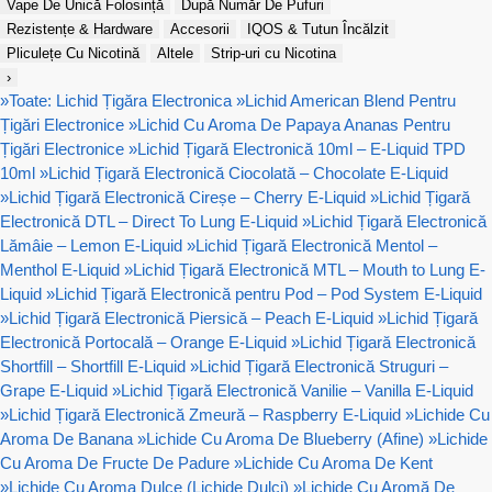
Vape De Unică Folosință
După Număr De Pufuri
Rezistențe & Hardware
Accesorii
IQOS & Tutun Încălzit
Pliculețe Cu Nicotină
Altele
Strip-uri cu Nicotina
›
»
Toate: Lichid Țigăra Electronica
»
Lichid American Blend Pentru
Țigări Electronice
»
Lichid Cu Aroma De Papaya Ananas Pentru
Țigări Electronice
»
Lichid Țigară Electronică 10ml – E-Liquid TPD
10ml
»
Lichid Țigară Electronică Ciocolată – Chocolate E-Liquid
»
Lichid Țigară Electronică Cireșe – Cherry E-Liquid
»
Lichid Țigară
Electronică DTL – Direct To Lung E-Liquid
»
Lichid Țigară Electronică
Lămâie – Lemon E-Liquid
»
Lichid Țigară Electronică Mentol –
Menthol E-Liquid
»
Lichid Țigară Electronică MTL – Mouth to Lung E-
Liquid
»
Lichid Țigară Electronică pentru Pod – Pod System E-Liquid
»
Lichid Țigară Electronică Piersică – Peach E-Liquid
»
Lichid Țigară
Electronică Portocală – Orange E-Liquid
»
Lichid Țigară Electronică
Shortfill – Shortfill E-Liquid
»
Lichid Țigară Electronică Struguri –
Grape E-Liquid
»
Lichid Țigară Electronică Vanilie – Vanilla E-Liquid
»
Lichid Țigară Electronică Zmeură – Raspberry E-Liquid
»
Lichide Cu
Aroma De Banana
»
Lichide Cu Aroma De Blueberry (Afine)
»
Lichide
Cu Aroma De Fructe De Padure
»
Lichide Cu Aroma De Kent
»
Lichide Cu Aroma Dulce (Lichide Dulci)
»
Lichide Cu Aromă De