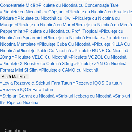
Concentrație Mică
»
Pliculețe cu Nicotină cu Concentrație Tare
»
Pliculețe cu Nicotină cu Căpșuni
»
Pliculețe cu Nicotină cu Fructe de
Pădure
»
Pliculețe cu Nicotină cu Kiwi
»
Pliculețe cu Nicotină cu
Mango
»
Pliculețe cu Nicotină cu Mar
»
Pliculețe cu Nicotină cu Mentă
Peppermint
»
Pliculețe cu Nicotină cu Profil Tropical
»
Pliculețe cu
Nicotină cu Spearmint
»
Pliculețe cu Nicotină Fructate
»
Pliculețe cu
Nicotină Mentolate
»
Pliculețe Cuba Cu Nicotină
»
Pliculețe KILLA Cu
Nicotină
»
Pliculețe Pablo Cu Nicotină
»
Pliculețe RUNE Cu Nicotină
20mg
»
Pliculețe VELO Cu Nicotină
»
Pliculețe VOZOL Cu Nicotină
»
Pliculețe X-Booster cu Cofeină 80mg
»
Pliculețe ZYN Cu Nicotină –
Format Mini Și Slim
»
Pliculețele CAMO cu Nicotină
Arată Mai Mult
»
Levia Rezerve & Stickuri Fara Tutun
»
Rezerve IQOS Cu tutun
»
Rezerve IQOS Fara Tutun
»
Strip-uri Garant cu Nicotină
»
Strip-uri Iceberg cu Nicotină
»
Strip-uri
It's Rips cu Nicotină
Ajutor
Contul meu