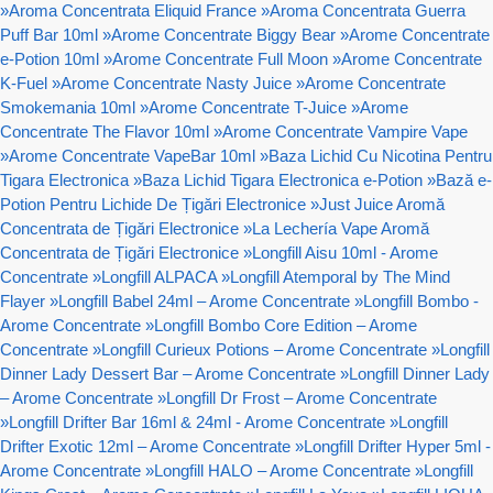
»
Aroma Concentrata Eliquid France
»
Aroma Concentrata Guerra
Puff Bar 10ml
»
Arome Concentrate Biggy Bear
»
Arome Concentrate
e-Potion 10ml
»
Arome Concentrate Full Moon
»
Arome Concentrate
K-Fuel
»
Arome Concentrate Nasty Juice
»
Arome Concentrate
Smokemania 10ml
»
Arome Concentrate T-Juice
»
Arome
Concentrate The Flavor 10ml
»
Arome Concentrate Vampire Vape
»
Arome Concentrate VapeBar 10ml
»
Baza Lichid Cu Nicotina Pentru
Tigara Electronica
»
Baza Lichid Tigara Electronica e-Potion
»
Bază e-
Potion Pentru Lichide De Țigări Electronice
»
Just Juice Aromă
Concentrata de Țigări Electronice
»
La Lechería Vape Aromă
Concentrata de Țigări Electronice
»
Longfill Aisu 10ml - Arome
Concentrate
»
Longfill ALPACA
»
Longfill Atemporal by The Mind
Flayer
»
Longfill Babel 24ml – Arome Concentrate
»
Longfill Bombo -
Arome Concentrate
»
Longfill Bombo Core Edition – Arome
Concentrate
»
Longfill Curieux Potions – Arome Concentrate
»
Longfill
Dinner Lady Dessert Bar – Arome Concentrate
»
Longfill Dinner Lady
– Arome Concentrate
»
Longfill Dr Frost – Arome Concentrate
»
Longfill Drifter Bar 16ml & 24ml - Arome Concentrate
»
Longfill
Drifter Exotic 12ml – Arome Concentrate
»
Longfill Drifter Hyper 5ml -
Arome Concentrate
»
Longfill HALO – Arome Concentrate
»
Longfill