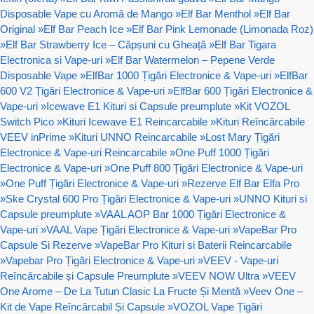
Disposable Vape cu Aromă de Mango
»
Elf Bar Menthol
»
Elf Bar
Original
»
Elf Bar Peach Ice
»
Elf Bar Pink Lemonade (Limonada Roz)
»
Elf Bar Strawberry Ice – Căpșuni cu Gheață
»
Elf Bar Tigara
Electronica si Vape-uri
»
Elf Bar Watermelon – Pepene Verde
Disposable Vape
»
ElfBar 1000 Țigări Electronice & Vape-uri
»
ElfBar
600 V2 Țigări Electronice & Vape-uri
»
ElfBar 600 Țigări Electronice &
Vape-uri
»
Icewave E1 Kituri si Capsule preumplute
»
Kit VOZOL
Switch Pico
»
Kituri Icewave E1 Reincarcabile
»
Kituri Reîncărcabile
VEEV inPrime
»
Kituri UNNO Reincarcabile
»
Lost Mary Țigări
Electronice & Vape-uri Reincarcabile
»
One Puff 1000 Țigări
Electronice & Vape-uri
»
One Puff 800 Țigări Electronice & Vape-uri
»
One Puff Țigări Electronice & Vape-uri
»
Rezerve Elf Bar Elfa Pro
»
Ske Crystal 600 Pro Țigări Electronice & Vape-uri
»
UNNO Kituri si
Capsule preumplute
»
VAAL AOP Bar 1000 Țigări Electronice &
Vape-uri
»
VAAL Vape Țigări Electronice & Vape-uri
»
VapeBar Pro
Capsule Si Rezerve
»
VapeBar Pro Kituri si Baterii Reincarcabile
»
Vapebar Pro Țigări Electronice & Vape-uri
»
VEEV - Vape-uri
Reîncărcabile și Capsule Preumplute
»
VEEV NOW Ultra
»
VEEV
One Arome – De La Tutun Clasic La Fructe Și Mentă
»
Veev One –
Kit de Vape Reîncărcabil Și Capsule
»
VOZOL Vape Țigări