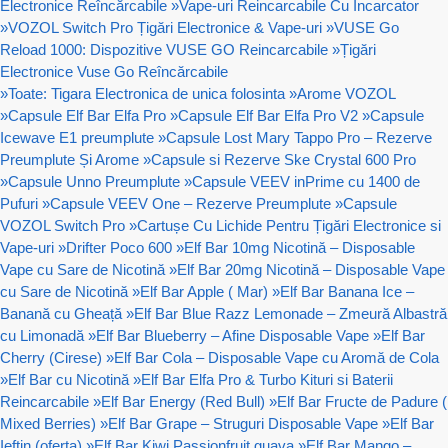
Electronice Reîncărcabile
»
Vape-uri Reincarcabile Cu Incarcator
»
VOZOL Switch Pro Țigări Electronice & Vape-uri
»
VUSE Go
Reload 1000: Dispozitive VUSE GO Reincarcabile
»
Țigări
Electronice Vuse Go Reîncărcabile
»
Toate: Tigara Electronica de unica folosinta
»
Arome VOZOL
»
Capsule Elf Bar Elfa Pro
»
Capsule Elf Bar Elfa Pro V2
»
Capsule
Icewave E1 preumplute
»
Capsule Lost Mary Tappo Pro – Rezerve
Preumplute Și Arome
»
Capsule si Rezerve Ske Crystal 600 Pro
»
Capsule Unno Preumplute
»
Capsule VEEV inPrime cu 1400 de
Pufuri
»
Capsule VEEV One – Rezerve Preumplute
»
Capsule
VOZOL Switch Pro
»
Cartușe Cu Lichide Pentru Țigări Electronice si
Vape-uri
»
Drifter Poco 600
»
Elf Bar 10mg Nicotină – Disposable
Vape cu Sare de Nicotină
»
Elf Bar 20mg Nicotină – Disposable Vape
cu Sare de Nicotină
»
Elf Bar Apple ( Mar)
»
Elf Bar Banana Ice –
Banană cu Gheață
»
Elf Bar Blue Razz Lemonade – Zmeură Albastră
cu Limonadă
»
Elf Bar Blueberry – Afine Disposable Vape
»
Elf Bar
Cherry (Cirese)
»
Elf Bar Cola – Disposable Vape cu Aromă de Cola
»
Elf Bar cu Nicotină
»
Elf Bar Elfa Pro & Turbo Kituri si Baterii
Reincarcabile
»
Elf Bar Energy (Red Bull)
»
Elf Bar Fructe de Padure (
Mixed Berries)
»
Elf Bar Grape – Struguri Disposable Vape
»
Elf Bar
Ieftin (oferta)
»
Elf Bar Kiwi Passionfruit guava
»
Elf Bar Mango –