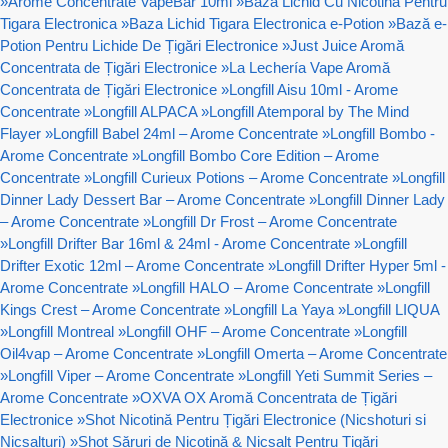
»
Arome Concentrate VapeBar 10ml
»
Baza Lichid Cu Nicotina Pentru
Tigara Electronica
»
Baza Lichid Tigara Electronica e-Potion
»
Bază e-
Potion Pentru Lichide De Țigări Electronice
»
Just Juice Aromă
Concentrata de Țigări Electronice
»
La Lechería Vape Aromă
Concentrata de Țigări Electronice
»
Longfill Aisu 10ml - Arome
Concentrate
»
Longfill ALPACA
»
Longfill Atemporal by The Mind
Flayer
»
Longfill Babel 24ml – Arome Concentrate
»
Longfill Bombo -
Arome Concentrate
»
Longfill Bombo Core Edition – Arome
Concentrate
»
Longfill Curieux Potions – Arome Concentrate
»
Longfill
Dinner Lady Dessert Bar – Arome Concentrate
»
Longfill Dinner Lady
– Arome Concentrate
»
Longfill Dr Frost – Arome Concentrate
»
Longfill Drifter Bar 16ml & 24ml - Arome Concentrate
»
Longfill
Drifter Exotic 12ml – Arome Concentrate
»
Longfill Drifter Hyper 5ml -
Arome Concentrate
»
Longfill HALO – Arome Concentrate
»
Longfill
Kings Crest – Arome Concentrate
»
Longfill La Yaya
»
Longfill LIQUA
»
Longfill Montreal
»
Longfill OHF – Arome Concentrate
»
Longfill
Oil4vap – Arome Concentrate
»
Longfill Omerta – Arome Concentrate
»
Longfill Viper – Arome Concentrate
»
Longfill Yeti Summit Series –
Arome Concentrate
»
OXVA OX Aromă Concentrata de Țigări
Electronice
»
Shot Nicotină Pentru Țigări Electronice (Nicshoturi si
Nicsalturi)
»
Shot Săruri de Nicotină & Nicsalt Pentru Țigări