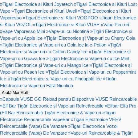
»
Tigari Electronice si Kituri Joyetech
»
Tigari Electronice si Kituri Lost
Vape
»
Tigari Electronice si Kituri Uwell
»
Tigari Electronice si Kituri
Vaporesso
»
Tigari Electronice si Kituri VOOPOO
»
Tigari Electronice
si Kituri VOZOL
»
Tigari Electronice si Kituri VUSE
»
Vape Pen-uri
»
Vape Vaporesso Mini
»
Vape-uri cu Nicotină
»
Țigări Electronice și
Vape-uri cu Apple Ice
»
Țigări Electronice și Vape-uri cu Cherry Cola
»
Țigări Electronice și Vape-uri cu Cola Ice la e-Potion
»
Țigări
Electronice și Vape-uri cu Cotton Candy Ice
»
Țigări Electronice și
Vape-uri cu Guava Ice
»
Țigări Electronice și Vape-uri cu Ice Mint
»
Țigări Electronice și Vape-uri cu Mango Ice
»
Țigări Electronice și
Vape-uri cu Peach Ice
»
Țigări Electronice și Vape-uri cu Peppermint
Ice
»
Țigări Electronice și Vape-uri cu Pineapple Ice
»
Țigări
Electronice și Vape-uri Fără Nicotină
Arată Mai Mult
»
Capsule VUSE GO Reload pentru Dispozitive VUSE Reincarcabile
»
Elf Bar Țigări Electronice și Vape-uri Reîncărcabile
»
Elfbar Elfa Pro
(Elf Bar Reincarcabil) Țigări Electronice & Vape-uri
»
Tigari
Electronice Reincarcabile VapeBar
»
Tigari Electronice VEEV
Reincarcabile (Vape) De Vanzare
»
Tigari Electronice Vozol
Reincarcabile (Vape) De Vanzare
»
Vape-uri Reincarcabile & Țigări