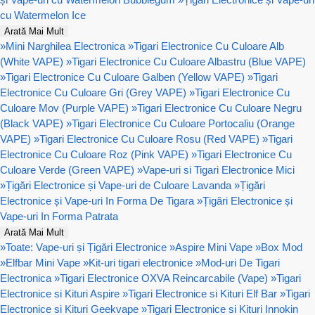
cu Watermelon Ice
Arată Mai Mult
»
Mini Narghilea Electronica
»
Tigari Electronice Cu Culoare Alb
(White VAPE)
»
Tigari Electronice Cu Culoare Albastru (Blue VAPE)
»
Tigari Electronice Cu Culoare Galben (Yellow VAPE)
»
Tigari
Electronice Cu Culoare Gri (Grey VAPE)
»
Tigari Electronice Cu
Culoare Mov (Purple VAPE)
»
Tigari Electronice Cu Culoare Negru
(Black VAPE)
»
Tigari Electronice Cu Culoare Portocaliu (Orange
VAPE)
»
Tigari Electronice Cu Culoare Rosu (Red VAPE)
»
Tigari
Electronice Cu Culoare Roz (Pink VAPE)
»
Tigari Electronice Cu
Culoare Verde (Green VAPE)
»
Vape-uri si Tigari Electronice Mici
»
Țigări Electronice și Vape-uri de Culoare Lavanda
»
Țigări
Electronice și Vape-uri In Forma De Tigara
»
Țigări Electronice și
Vape-uri In Forma Patrata
Arată Mai Mult
»
Toate: Vape-uri și Țigări Electronice
»
Aspire Mini Vape
»
Box Mod
»
Elfbar Mini Vape
»
Kit-uri tigari electronice
»
Mod-uri De Tigari
Electronica
»
Tigari Electronice OXVA Reincarcabile (Vape)
»
Tigari
Electronice si Kituri Aspire
»
Tigari Electronice si Kituri Elf Bar
»
Tigari
Electronice si Kituri Geekvape
»
Tigari Electronice si Kituri Innokin