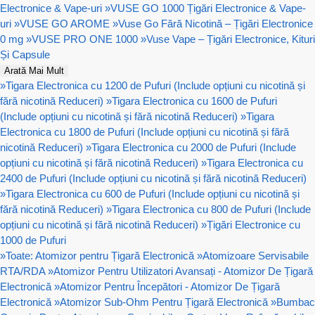
Electronice & Vape-uri
»
VUSE GO 1000 Țigări Electronice & Vape-
uri
»
VUSE GO AROME
»
Vuse Go Fără Nicotină – Țigări Electronice
0 mg
»
VUSE PRO ONE 1000
»
Vuse Vape – Țigări Electronice, Kituri
Și Capsule
Arată Mai Mult
»
Tigara Electronica cu 1200 de Pufuri (Include opțiuni cu nicotină și
fără nicotină Reduceri)
»
Tigara Electronica cu 1600 de Pufuri
(Include opțiuni cu nicotină și fără nicotină Reduceri)
»
Tigara
Electronica cu 1800 de Pufuri (Include opțiuni cu nicotină și fără
nicotină Reduceri)
»
Tigara Electronica cu 2000 de Pufuri (Include
opțiuni cu nicotină și fără nicotină Reduceri)
»
Tigara Electronica cu
2400 de Pufuri (Include opțiuni cu nicotină și fără nicotină Reduceri)
»
Tigara Electronica cu 600 de Pufuri (Include opțiuni cu nicotină și
fără nicotină Reduceri)
»
Tigara Electronica cu 800 de Pufuri (Include
opțiuni cu nicotină și fără nicotină Reduceri)
»
Țigări Electronice cu
1000 de Pufuri
»
Toate: Atomizor pentru Țigară Electronică
»
Atomizoare Servisabile
RTA/RDA
»
Atomizor Pentru Utilizatori Avansați - Atomizor De Țigară
Electronică
»
Atomizor Pentru Începători - Atomizor De Țigară
Electronică
»
Atomizor Sub-Ohm Pentru Țigară Electronică
»
Bumbac