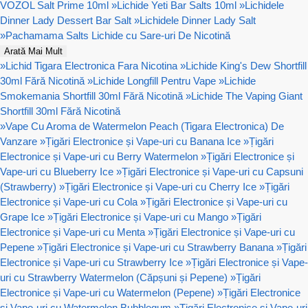
VOZOL Salt Prime 10ml
»
Lichide Yeti Bar Salts 10ml
»
Lichidele
Dinner Lady Dessert Bar Salt
»
Lichidele Dinner Lady Salt
»
Pachamama Salts Lichide cu Sare-uri De Nicotină
Arată Mai Mult
»
Lichid Tigara Electronica Fara Nicotina
»
Lichide King's Dew Shortfill
30ml Fără Nicotină
»
Lichide Longfill Pentru Vape
»
Lichide
Smokemania Shortfill 30ml Fără Nicotină
»
Lichide The Vaping Giant
Shortfill 30ml Fără Nicotină
»
Vape Cu Aroma de Watermelon Peach (Tigara Electronica) De
Vanzare
»
Țigări Electronice și Vape-uri cu Banana Ice
»
Țigări
Electronice și Vape-uri cu Berry Watermelon
»
Țigări Electronice și
Vape-uri cu Blueberry Ice
»
Țigări Electronice și Vape-uri cu Capsuni
(Strawberry)
»
Țigări Electronice și Vape-uri cu Cherry Ice
»
Țigări
Electronice și Vape-uri cu Cola
»
Țigări Electronice și Vape-uri cu
Grape Ice
»
Țigări Electronice și Vape-uri cu Mango
»
Țigări
Electronice și Vape-uri cu Menta
»
Țigări Electronice și Vape-uri cu
Pepene
»
Țigări Electronice și Vape-uri cu Strawberry Banana
»
Țigări
Electronice și Vape-uri cu Strawberry Ice
»
Țigări Electronice și Vape-
uri cu Strawberry Watermelon (Căpșuni și Pepene)
»
Țigări
Electronice și Vape-uri cu Watermelon (Pepene)
»
Țigări Electronice
și Vape-uri cu Watermelon Bubblegum
»
Țigări Electronice și Vape-uri