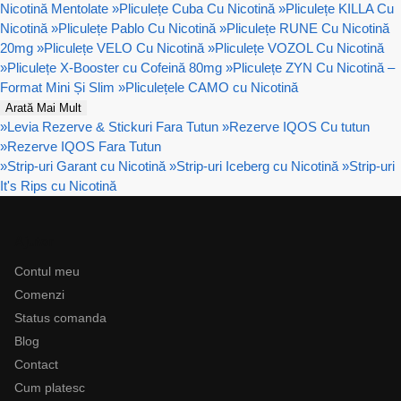
Nicotină Mentolate
»
Pliculețe Cuba Cu Nicotină
»
Pliculețe KILLA Cu
Nicotină
»
Pliculețe Pablo Cu Nicotină
»
Pliculețe RUNE Cu Nicotină
20mg
»
Pliculețe VELO Cu Nicotină
»
Pliculețe VOZOL Cu Nicotină
»
Pliculețe X-Booster cu Cofeină 80mg
»
Pliculețe ZYN Cu Nicotină –
Format Mini Și Slim
»
Pliculețele CAMO cu Nicotină
Arată Mai Mult
»
Levia Rezerve & Stickuri Fara Tutun
»
Rezerve IQOS Cu tutun
»
Rezerve IQOS Fara Tutun
»
Strip-uri Garant cu Nicotină
»
Strip-uri Iceberg cu Nicotină
»
Strip-uri
It's Rips cu Nicotină
Ajutor
Contul meu
Comenzi
Status comanda
Blog
Contact
Cum platesc