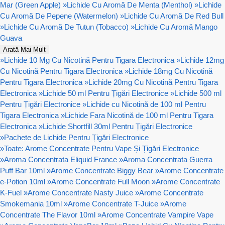
Mar (Green Apple)
»
Lichide Cu Aromă De Menta (Menthol)
»
Lichide
Cu Aromă De Pepene (Watermelon)
»
Lichide Cu Aromă De Red Bull
»
Lichide Cu Aromă De Tutun (Tobacco)
»
Lichide Cu Aromă Mango
Guava
Arată Mai Mult
»
Lichide 10 Mg Cu Nicotină Pentru Tigara Electronica
»
Lichide 12mg
Cu Nicotină Pentru Tigara Electronica
»
Lichide 18mg Cu Nicotină
Pentru Tigara Electronica
»
Lichide 20mg Cu Nicotină Pentru Tigara
Electronica
»
Lichide 50 ml Pentru Țigări Electronice
»
Lichide 500 ml
Pentru Țigări Electronice
»
Lichide cu Nicotină de 100 ml Pentru
Tigara Electronica
»
Lichide Fara Nicotină de 100 ml Pentru Tigara
Electronica
»
Lichide Shortfill 30ml Pentru Țigări Electronice
»
Pachete de Lichide Pentru Țigări Electronice
»
Toate: Arome Concentrate Pentru Vape Și Țigări Electronice
»
Aroma Concentrata Eliquid France
»
Aroma Concentrata Guerra
Puff Bar 10ml
»
Arome Concentrate Biggy Bear
»
Arome Concentrate
e-Potion 10ml
»
Arome Concentrate Full Moon
»
Arome Concentrate
K-Fuel
»
Arome Concentrate Nasty Juice
»
Arome Concentrate
Smokemania 10ml
»
Arome Concentrate T-Juice
»
Arome
Concentrate The Flavor 10ml
»
Arome Concentrate Vampire Vape