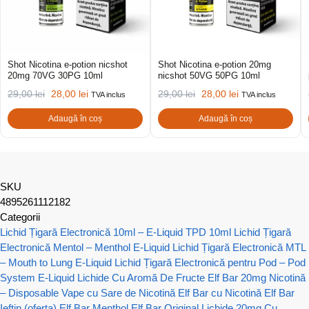
Shot Nicotina e-potion nicshot
Shot Nicotina e-potion 20mg
20mg 70VG 30PG 10ml
nicshot 50VG 50PG 10ml
29,00
lei
28,00
lei
29,00
lei
28,00
lei
TVA inclus
TVA inclus
Adaugă în coș
Adaugă în coș
SKU
4895261112182
Categorii
Lichid Țigară Electronică 10ml – E-Liquid TPD 10ml
Lichid Țigară
Electronică Mentol – Menthol E-Liquid
Lichid Țigară Electronică MTL
– Mouth to Lung E-Liquid
Lichid Țigară Electronică pentru Pod – Pod
System E-Liquid
Lichide Cu Aromă De Fructe
Elf Bar 20mg Nicotină
– Disposable Vape cu Sare de Nicotină
Elf Bar cu Nicotină
Elf Bar
Ieftin (oferta)
Elf Bar Menthol
Elf Bar Original
Lichide 20mg Cu