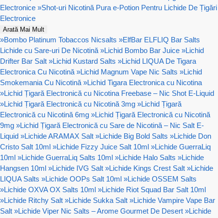
Electronice
»
Shot-uri Nicotină Pura e-Potion Pentru Lichide De Țigări
Electronice
Arată Mai Mult
»
Bombo Platinum Tobaccos Nicsalts
»
ElfBar ELFLIQ Bar Salts
Lichide cu Sare-uri De Nicotină
»
Lichid Bombo Bar Juice
»
Lichid
Drifter Bar Salt
»
Lichid Kustard Salts
»
Lichid LIQUA De Tigara
Electronica Cu Nicotină
»
Lichid Magnum Vape Nic Salts
»
Lichid
Smokemania Cu Nicotină
»
Lichid Tigara Electronica cu Nicotina
»
Lichid Țigară Electronică cu Nicotina Freebase – Nic Shot E-Liquid
»
Lichid Țigară Electronică cu Nicotină 3mg
»
Lichid Țigară
Electronică cu Nicotină 6mg
»
Lichid Țigară Electronică cu Nicotină
9mg
»
Lichid Țigară Electronică cu Sare de Nicotină – Nic Salt E-
Liquid
»
Lichide ARAMAX Salt
»
Lichide Big Bold Salts
»
Lichide Don
Cristo Salt 10ml
»
Lichide Fizzy Juice Salt 10ml
»
Lichide GuerraLiq
10ml
»
Lichide GuerraLiq Salts 10ml
»
Lichide Halo Salts
»
Lichide
Hangsen 10ml
»
Lichide IVG Salt
»
Lichide Kings Crest Salt
»
Lichide
LIQUA Salts
»
Lichide OOPs Salt 10ml
»
Lichide OSSEM Salts
»
Lichide OXVA OX Salts 10ml
»
Lichide Riot Squad Bar Salt 10ml
»
Lichide Ritchy Salt
»
Lichide Sukka Salt
»
Lichide Vampire Vape Bar
Salt
»
Lichide Viper Nic Salts – Arome Gourmet De Desert
»
Lichide