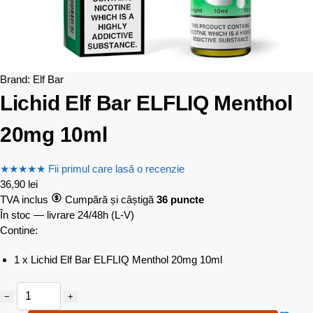
Brand:
Elf Bar
Lichid Elf Bar ELFLIQ Menthol
20mg 10ml
★
★
★
★
★
Fii primul care lasă o recenzie
36,90
lei
TVA inclus
Cumpără și câștigă
36 puncte
În stoc — livrare 24/48h
(L-V)
Contine:
1 x Lichid Elf Bar ELFLIQ Menthol 20mg 10ml
−
+