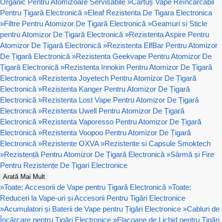
Organic Pentru Atomizoare Servisabile
»
Cartuș Vape Reîncărcabil
Pentru Țigară Electronică
»
Eleaf Rezistenta De Tigara Electronica
»
Filtre Pentru Atomizor De Țigară Electronică
»
Geamuri si Sticle
pentru Atomizor De Țigară Electronică
»
Rezistenta Aspire Pentru
Atomizor De Țigară Electronică
»
Rezistenta ElfBar Pentru Atomizor
De Țigară Electronică
»
Rezistenta Geekvape Pentru Atomizor De
Țigară Electronică
»
Rezistenta Innokin Pentru Atomizor De Țigară
Electronică
»
Rezistenta Joyetech Pentru Atomizor De Țigară
Electronică
»
Rezistenta Kanger Pentru Atomizor De Țigară
Electronică
»
Rezistenta Lost Vape Pentru Atomizor De Țigară
Electronică
»
Rezistenta Uwell Pentru Atomizor De Țigară
Electronică
»
Rezistenta Vaporesso Pentru Atomizor De Țigară
Electronică
»
Rezistenta Voopoo Pentru Atomizor De Țigară
Electronică
»
Rezistente OXVA
»
Rezistente si Capsule Smoktech
»
Rezistență Pentru Atomizor De Țigară Electronică
»
Sârmă și Fire
Pentru Rezistențe De Țigari Electronice
Arată Mai Mult
»
Toate: Accesorii de Vape pentru Țigară Electronică
»
Toate:
Reduceri la Vape-uri și Accesorii Pentru Tigări Electronice
»
Acumulatori și Baterii de Vape pentru Țigări Electronice
»
Cabluri de
Încărcare pentru Țigări Electronice
»
Flacoane de Lichid pentru Țigări