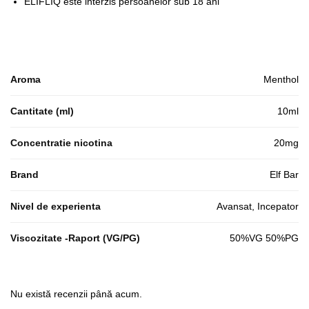
ELIFLIQ este interzis persoanelor sub 18 ani
Aroma
Menthol
Cantitate (ml)
10ml
Concentratie nicotina
20mg
Brand
Elf Bar
Nivel de experienta
Avansat, Incepator
Viscozitate -Raport (VG/PG)
50%VG 50%PG
Nu există recenzii până acum.