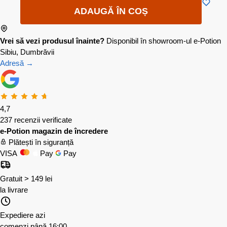
ADAUGĂ ÎN COȘ
Vrei să vezi produsul înainte?
Disponibil în showroom-ul e-Potion
Sibiu, Dumbrăvii
Adresă →
4,7
237 recenzii verificate
e-Potion magazin de încredere
Plătești în siguranță
VISA
Pay
Pay
Gratuit > 149 lei
la livrare
Expediere azi
comenzi până 16:00