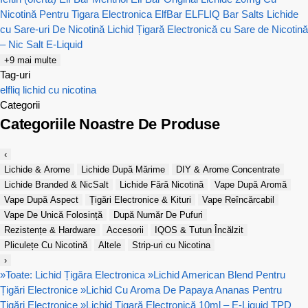
Nicotină Pentru Tigara Electronica
ElfBar ELFLIQ Bar Salts Lichide
cu Sare-uri De Nicotină
Lichid Țigară Electronică cu Sare de Nicotină
– Nic Salt E-Liquid
+9 mai multe
Tag-uri
elfliq
lichid cu nicotina
Categorii
Categoriile Noastre De Produse
‹
Lichide & Arome
Lichide După Mărime
DIY & Arome Concentrate
Lichide Branded & NicSalt
Lichide Fără Nicotină
Vape După Aromă
Vape După Aspect
Țigări Electronice & Kituri
Vape Reîncărcabil
Vape De Unică Folosință
După Număr De Pufuri
Rezistențe & Hardware
Accesorii
IQOS & Tutun Încălzit
Pliculețe Cu Nicotină
Altele
Strip-uri cu Nicotina
›
»
Toate: Lichid Țigăra Electronica
»
Lichid American Blend Pentru
Țigări Electronice
»
Lichid Cu Aroma De Papaya Ananas Pentru
Țigări Electronice
»
Lichid Țigară Electronică 10ml – E-Liquid TPD