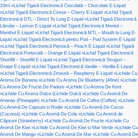
10ml
»
Lichid Țigară Electronică Ciocolată – Chocolate E-Liquid
»
Lichid Țigară Electronică Cireșe – Cherry E-Liquid
»
Lichid Țigară
Electronică DTL – Direct To Lung E-Liquid
»
Lichid Țigară Electronică
Lămâie – Lemon E-Liquid
»
Lichid Țigară Electronică Mentol –
Menthol E-Liquid
»
Lichid Țigară Electronică MTL – Mouth to Lung E-
Liquid
»
Lichid Țigară Electronică pentru Pod – Pod System E-Liquid
»
Lichid Țigară Electronică Piersică – Peach E-Liquid
»
Lichid Țigară
Electronică Portocală – Orange E-Liquid
»
Lichid Țigară Electronică
Shortfill – Shortfill E-Liquid
»
Lichid Țigară Electronică Struguri –
Grape E-Liquid
»
Lichid Țigară Electronică Vanilie – Vanilla E-Liquid
»
Lichid Țigară Electronică Zmeură – Raspberry E-Liquid
»
Lichide Cu
Aroma De Banana
»
Lichide Cu Aroma De Blueberry (Afine)
»
Lichide
Cu Aroma De Fructe De Padure
»
Lichide Cu Aroma De Kent
»
Lichide Cu Aroma Dulce (Lichide Dulci)
»
Lichide Cu Aromă De
Ananas (Pineapple)
»
Lichide Cu Aromă De Cafea (Coffee)
»
Lichide
Cu Aromă De Capsuni si Rodie
»
Lichide Cu Aromă De Cocos
(Coconut)
»
Lichide Cu Aromă De Cola
»
Lichide Cu Aromă de
Căpșuni (Strawberry)
»
Lichide Cu Aromă De Fructe
»
Lichide Cu
Aromă De Kiwi
»
Lichide Cu Aromă De Kiwi si Mar Verde
»
Lichide Cu
Aromă De Mango
»
Lichide Cu Aromă De Mar
»
Lichide Cu Aromă De