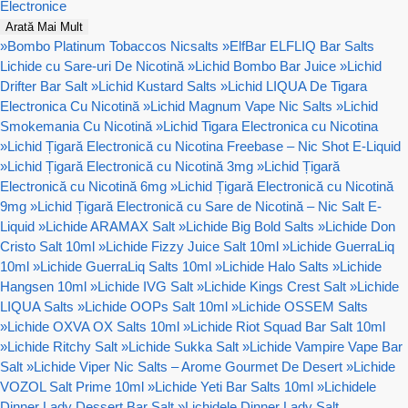
Electronice
Arată Mai Mult
»
Bombo Platinum Tobaccos Nicsalts
»
ElfBar ELFLIQ Bar Salts
Lichide cu Sare-uri De Nicotină
»
Lichid Bombo Bar Juice
»
Lichid
Drifter Bar Salt
»
Lichid Kustard Salts
»
Lichid LIQUA De Tigara
Electronica Cu Nicotină
»
Lichid Magnum Vape Nic Salts
»
Lichid
Smokemania Cu Nicotină
»
Lichid Tigara Electronica cu Nicotina
»
Lichid Țigară Electronică cu Nicotina Freebase – Nic Shot E-Liquid
»
Lichid Țigară Electronică cu Nicotină 3mg
»
Lichid Țigară
Electronică cu Nicotină 6mg
»
Lichid Țigară Electronică cu Nicotină
9mg
»
Lichid Țigară Electronică cu Sare de Nicotină – Nic Salt E-
Liquid
»
Lichide ARAMAX Salt
»
Lichide Big Bold Salts
»
Lichide Don
Cristo Salt 10ml
»
Lichide Fizzy Juice Salt 10ml
»
Lichide GuerraLiq
10ml
»
Lichide GuerraLiq Salts 10ml
»
Lichide Halo Salts
»
Lichide
Hangsen 10ml
»
Lichide IVG Salt
»
Lichide Kings Crest Salt
»
Lichide
LIQUA Salts
»
Lichide OOPs Salt 10ml
»
Lichide OSSEM Salts
»
Lichide OXVA OX Salts 10ml
»
Lichide Riot Squad Bar Salt 10ml
»
Lichide Ritchy Salt
»
Lichide Sukka Salt
»
Lichide Vampire Vape Bar
Salt
»
Lichide Viper Nic Salts – Arome Gourmet De Desert
»
Lichide
VOZOL Salt Prime 10ml
»
Lichide Yeti Bar Salts 10ml
»
Lichidele
Dinner Lady Dessert Bar Salt
»
Lichidele Dinner Lady Salt