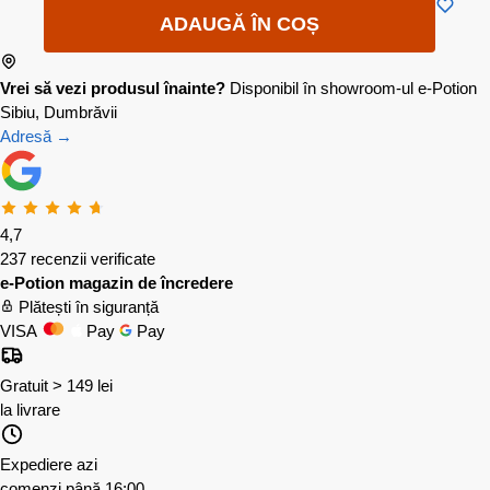
ADAUGĂ ÎN COȘ
Vrei să vezi produsul înainte?
Disponibil în showroom-ul e-Potion
Sibiu, Dumbrăvii
Adresă →
4,7
237 recenzii verificate
e-Potion magazin de încredere
Plătești în siguranță
VISA
Pay
Pay
Gratuit > 149 lei
la livrare
Expediere azi
comenzi până 16:00