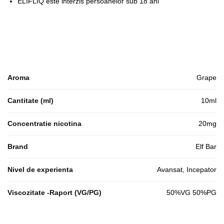
ELIFLIQ este interzis persoanelor sub 18 ani
Aroma
Grape
Cantitate (ml)
10ml
Concentratie nicotina
20mg
Brand
Elf Bar
Nivel de experienta
Avansat, Incepator
Viscozitate -Raport (VG/PG)
50%VG 50%PG