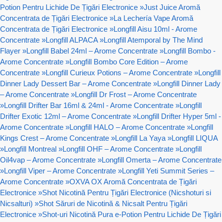
Potion Pentru Lichide De Țigări Electronice
»
Just Juice Aromă
Concentrata de Țigări Electronice
»
La Lechería Vape Aromă
Concentrata de Țigări Electronice
»
Longfill Aisu 10ml - Arome
Concentrate
»
Longfill ALPACA
»
Longfill Atemporal by The Mind
Flayer
»
Longfill Babel 24ml – Arome Concentrate
»
Longfill Bombo -
Arome Concentrate
»
Longfill Bombo Core Edition – Arome
Concentrate
»
Longfill Curieux Potions – Arome Concentrate
»
Longfill
Dinner Lady Dessert Bar – Arome Concentrate
»
Longfill Dinner Lady
– Arome Concentrate
»
Longfill Dr Frost – Arome Concentrate
»
Longfill Drifter Bar 16ml & 24ml - Arome Concentrate
»
Longfill
Drifter Exotic 12ml – Arome Concentrate
»
Longfill Drifter Hyper 5ml -
Arome Concentrate
»
Longfill HALO – Arome Concentrate
»
Longfill
Kings Crest – Arome Concentrate
»
Longfill La Yaya
»
Longfill LIQUA
»
Longfill Montreal
»
Longfill OHF – Arome Concentrate
»
Longfill
Oil4vap – Arome Concentrate
»
Longfill Omerta – Arome Concentrate
»
Longfill Viper – Arome Concentrate
»
Longfill Yeti Summit Series –
Arome Concentrate
»
OXVA OX Aromă Concentrata de Țigări
Electronice
»
Shot Nicotină Pentru Țigări Electronice (Nicshoturi si
Nicsalturi)
»
Shot Săruri de Nicotină & Nicsalt Pentru Țigări
Electronice
»
Shot-uri Nicotină Pura e-Potion Pentru Lichide De Țigări