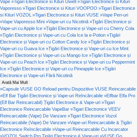
Vape
»
Tigari Electronice si Kituri Uwell
»
Tigari Electronice si Kituri
Vaporesso
»
Tigari Electronice si Kituri VOOPOO
»
Tigari Electronice
si Kituri VOZOL
»
Tigari Electronice si Kituri VUSE
»
Vape Pen-uri
»
Vape Vaporesso Mini
»
Vape-uri cu Nicotină
»
Țigări Electronice și
Vape-uri cu Apple Ice
»
Țigări Electronice și Vape-uri cu Cherry Cola
»
Țigări Electronice și Vape-uri cu Cola Ice la e-Potion
»
Țigări
Electronice și Vape-uri cu Cotton Candy Ice
»
Țigări Electronice și
Vape-uri cu Guava Ice
»
Țigări Electronice și Vape-uri cu Ice Mint
»
Țigări Electronice și Vape-uri cu Mango Ice
»
Țigări Electronice și
Vape-uri cu Peach Ice
»
Țigări Electronice și Vape-uri cu Peppermint
Ice
»
Țigări Electronice și Vape-uri cu Pineapple Ice
»
Țigări
Electronice și Vape-uri Fără Nicotină
Arată Mai Mult
»
Capsule VUSE GO Reload pentru Dispozitive VUSE Reincarcabile
»
Elf Bar Țigări Electronice și Vape-uri Reîncărcabile
»
Elfbar Elfa Pro
(Elf Bar Reincarcabil) Țigări Electronice & Vape-uri
»
Tigari
Electronice Reincarcabile VapeBar
»
Tigari Electronice VEEV
Reincarcabile (Vape) De Vanzare
»
Tigari Electronice Vozol
Reincarcabile (Vape) De Vanzare
»
Vape-uri Reincarcabile & Țigări
Electronice Reîncărcabile
»
Vape-uri Reincarcabile Cu Incarcator
»
VOZOL Switch Pro Țigări Electronice & Vape-uri
»
VUSE Go