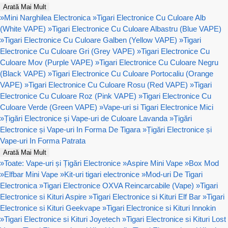
Arată Mai Mult
»
Mini Narghilea Electronica
»
Tigari Electronice Cu Culoare Alb
(White VAPE)
»
Tigari Electronice Cu Culoare Albastru (Blue VAPE)
»
Tigari Electronice Cu Culoare Galben (Yellow VAPE)
»
Tigari
Electronice Cu Culoare Gri (Grey VAPE)
»
Tigari Electronice Cu
Culoare Mov (Purple VAPE)
»
Tigari Electronice Cu Culoare Negru
(Black VAPE)
»
Tigari Electronice Cu Culoare Portocaliu (Orange
VAPE)
»
Tigari Electronice Cu Culoare Rosu (Red VAPE)
»
Tigari
Electronice Cu Culoare Roz (Pink VAPE)
»
Tigari Electronice Cu
Culoare Verde (Green VAPE)
»
Vape-uri si Tigari Electronice Mici
»
Țigări Electronice și Vape-uri de Culoare Lavanda
»
Țigări
Electronice și Vape-uri In Forma De Tigara
»
Țigări Electronice și
Vape-uri In Forma Patrata
Arată Mai Mult
»
Toate: Vape-uri și Țigări Electronice
»
Aspire Mini Vape
»
Box Mod
»
Elfbar Mini Vape
»
Kit-uri tigari electronice
»
Mod-uri De Tigari
Electronica
»
Tigari Electronice OXVA Reincarcabile (Vape)
»
Tigari
Electronice si Kituri Aspire
»
Tigari Electronice si Kituri Elf Bar
»
Tigari
Electronice si Kituri Geekvape
»
Tigari Electronice si Kituri Innokin
»
Tigari Electronice si Kituri Joyetech
»
Tigari Electronice si Kituri Lost