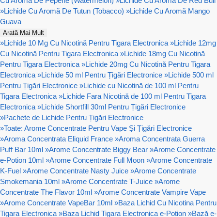
Cu Aromă De Pepene (Watermelon)
»
Lichide Cu Aromă De Red Bull
»
Lichide Cu Aromă De Tutun (Tobacco)
»
Lichide Cu Aromă Mango
Guava
Arată Mai Mult
»
Lichide 10 Mg Cu Nicotină Pentru Tigara Electronica
»
Lichide 12mg
Cu Nicotină Pentru Tigara Electronica
»
Lichide 18mg Cu Nicotină
Pentru Tigara Electronica
»
Lichide 20mg Cu Nicotină Pentru Tigara
Electronica
»
Lichide 50 ml Pentru Țigări Electronice
»
Lichide 500 ml
Pentru Țigări Electronice
»
Lichide cu Nicotină de 100 ml Pentru
Tigara Electronica
»
Lichide Fara Nicotină de 100 ml Pentru Tigara
Electronica
»
Lichide Shortfill 30ml Pentru Țigări Electronice
»
Pachete de Lichide Pentru Țigări Electronice
»
Toate: Arome Concentrate Pentru Vape Și Țigări Electronice
»
Aroma Concentrata Eliquid France
»
Aroma Concentrata Guerra
Puff Bar 10ml
»
Arome Concentrate Biggy Bear
»
Arome Concentrate
e-Potion 10ml
»
Arome Concentrate Full Moon
»
Arome Concentrate
K-Fuel
»
Arome Concentrate Nasty Juice
»
Arome Concentrate
Smokemania 10ml
»
Arome Concentrate T-Juice
»
Arome
Concentrate The Flavor 10ml
»
Arome Concentrate Vampire Vape
»
Arome Concentrate VapeBar 10ml
»
Baza Lichid Cu Nicotina Pentru
Tigara Electronica
»
Baza Lichid Tigara Electronica e-Potion
»
Bază e-