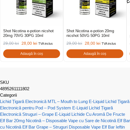
Shot Nicotina e-potion nicshot
Shot Nicotina e-potion 20mg
20mg 70VG 30PG 10ml
nicshot 50VG 50PG 10ml
29,00
lei
28,00
lei
29,00
lei
28,00
lei
TVA inclus
TVA inclus
Adaugă în coș
Adaugă în coș
SKU
4895261111802
Categorii
Lichid Țigară Electronică MTL – Mouth to Lung E-Liquid
Lichid Țigară
Electronică pentru Pod – Pod System E-Liquid
Lichid Țigară
Electronică Struguri – Grape E-Liquid
Lichide Cu Aromă De Fructe
Elf Bar 20mg Nicotină – Disposable Vape cu Sare de Nicotină
Elf Bar
cu Nicotină
Elf Bar Grape – Struguri Disposable Vape
Elf Bar Ieftin