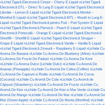
»
Lichid Țigară Electronică Cireșe – Cherry E-Liquid
»
Lichid Țigară
Electronică DTL – Direct To Lung E-Liquid
»
Lichid Țigară Electronică
Lămâie – Lemon E-Liquid
»
Lichid Țigară Electronică Mentol –
Menthol E-Liquid
»
Lichid Țigară Electronică MTL – Mouth to Lung E-
Liquid
»
Lichid Țigară Electronică pentru Pod – Pod System E-Liquid
»
Lichid Țigară Electronică Piersică – Peach E-Liquid
»
Lichid Țigară
Electronică Portocală – Orange E-Liquid
»
Lichid Țigară Electronică
Shortfill – Shortfill E-Liquid
»
Lichid Țigară Electronică Struguri –
Grape E-Liquid
»
Lichid Țigară Electronică Vanilie – Vanilla E-Liquid
»
Lichid Țigară Electronică Zmeură – Raspberry E-Liquid
»
Lichide Cu
Aroma De Banana
»
Lichide Cu Aroma De Blueberry (Afine)
»
Lichide
Cu Aroma De Fructe De Padure
»
Lichide Cu Aroma De Kent
»
Lichide Cu Aroma Dulce (Lichide Dulci)
»
Lichide Cu Aromă De
Ananas (Pineapple)
»
Lichide Cu Aromă De Cafea (Coffee)
»
Lichide
Cu Aromă De Capsuni si Rodie
»
Lichide Cu Aromă De Cocos
(Coconut)
»
Lichide Cu Aromă De Cola
»
Lichide Cu Aromă de
Căpșuni (Strawberry)
»
Lichide Cu Aromă De Fructe
»
Lichide Cu
Aromă De Kiwi
»
Lichide Cu Aromă De Kiwi si Mar Verde
»
Lichide Cu
Aromă De Mango
»
Lichide Cu Aromă De Mar
»
Lichide Cu Aromă De
Mar (Green Apple)
»
Lichide Cu Aromă De Menta (Menthol)
»
Lichide