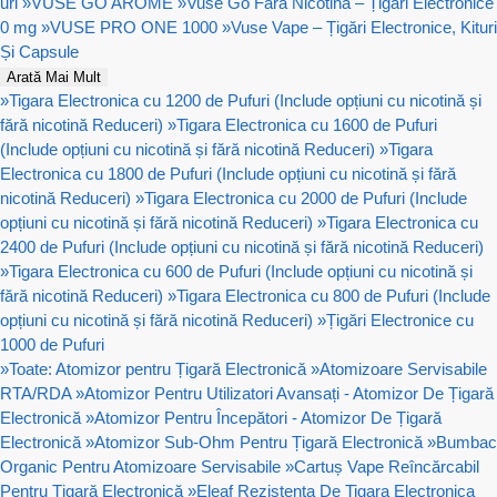
uri
»
VUSE GO AROME
»
Vuse Go Fără Nicotină – Țigări Electronice
0 mg
»
VUSE PRO ONE 1000
»
Vuse Vape – Țigări Electronice, Kituri
Și Capsule
Arată Mai Mult
»
Tigara Electronica cu 1200 de Pufuri (Include opțiuni cu nicotină și
fără nicotină Reduceri)
»
Tigara Electronica cu 1600 de Pufuri
(Include opțiuni cu nicotină și fără nicotină Reduceri)
»
Tigara
Electronica cu 1800 de Pufuri (Include opțiuni cu nicotină și fără
nicotină Reduceri)
»
Tigara Electronica cu 2000 de Pufuri (Include
opțiuni cu nicotină și fără nicotină Reduceri)
»
Tigara Electronica cu
2400 de Pufuri (Include opțiuni cu nicotină și fără nicotină Reduceri)
»
Tigara Electronica cu 600 de Pufuri (Include opțiuni cu nicotină și
fără nicotină Reduceri)
»
Tigara Electronica cu 800 de Pufuri (Include
opțiuni cu nicotină și fără nicotină Reduceri)
»
Țigări Electronice cu
1000 de Pufuri
»
Toate: Atomizor pentru Țigară Electronică
»
Atomizoare Servisabile
RTA/RDA
»
Atomizor Pentru Utilizatori Avansați - Atomizor De Țigară
Electronică
»
Atomizor Pentru Începători - Atomizor De Țigară
Electronică
»
Atomizor Sub-Ohm Pentru Țigară Electronică
»
Bumbac
Organic Pentru Atomizoare Servisabile
»
Cartuș Vape Reîncărcabil
Pentru Țigară Electronică
»
Eleaf Rezistenta De Tigara Electronica