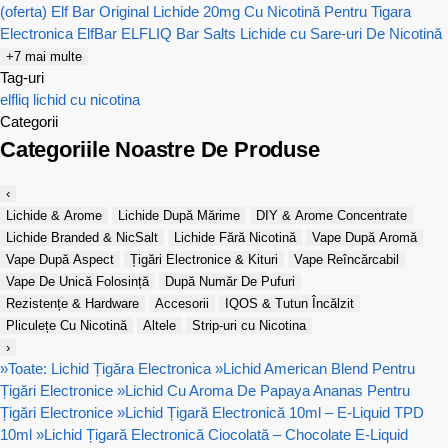
(oferta)
Elf Bar Original
Lichide 20mg Cu Nicotină Pentru Tigara
Electronica
ElfBar ELFLIQ Bar Salts Lichide cu Sare-uri De Nicotină
+7 mai multe
Tag-uri
elfliq
lichid cu nicotina
Categorii
Categoriile Noastre De Produse
‹
Lichide & Arome
Lichide După Mărime
DIY & Arome Concentrate
Lichide Branded & NicSalt
Lichide Fără Nicotină
Vape După Aromă
Vape După Aspect
Țigări Electronice & Kituri
Vape Reîncărcabil
Vape De Unică Folosință
După Număr De Pufuri
Rezistențe & Hardware
Accesorii
IQOS & Tutun Încălzit
Pliculețe Cu Nicotină
Altele
Strip-uri cu Nicotina
›
»
Toate: Lichid Țigăra Electronica
»
Lichid American Blend Pentru
Țigări Electronice
»
Lichid Cu Aroma De Papaya Ananas Pentru
Țigări Electronice
»
Lichid Țigară Electronică 10ml – E-Liquid TPD
10ml
»
Lichid Țigară Electronică Ciocolată – Chocolate E-Liquid