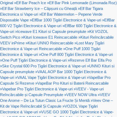
Original
»
Elf Bar Peach Ice
»
Elf Bar Pink Lemonade (Limonada Roz)
»
Elf Bar Strawberry Ice – Căpșuni cu Gheață
»
Elf Bar Tigara
Electronica si Vape-uri
»
Elf Bar Watermelon – Pepene Verde
Disposable Vape
»
ElfBar 1000 Țigări Electronice & Vape-uri
»
ElfBar
600 V2 Țigări Electronice & Vape-uri
»
ElfBar 600 Țigări Electronice &
Vape-uri
»
Icewave E1 Kituri si Capsule preumplute
»
Kit VOZOL
Switch Pico
»
Kituri Icewave E1 Reincarcabile
»
Kituri Reîncărcabile
VEEV inPrime
»
Kituri UNNO Reincarcabile
»
Lost Mary Țigări
Electronice & Vape-uri Reincarcabile
»
One Puff 1000 Țigări
Electronice & Vape-uri
»
One Puff 800 Țigări Electronice & Vape-uri
»
One Puff Țigări Electronice & Vape-uri
»
Rezerve Elf Bar Elfa Pro
»
Ske Crystal 600 Pro Țigări Electronice & Vape-uri
»
UNNO Kituri si
Capsule preumplute
»
VAAL AOP Bar 1000 Țigări Electronice &
Vape-uri
»
VAAL Vape Țigări Electronice & Vape-uri
»
VapeBar Pro
Capsule Si Rezerve
»
VapeBar Pro Kituri si Baterii Reincarcabile
»
Vapebar Pro Țigări Electronice & Vape-uri
»
VEEV - Vape-uri
Reîncărcabile și Capsule Preumplute
»
VEEV NOW Ultra
»
VEEV
One Arome – De La Tutun Clasic La Fructe Și Mentă
»
Veev One –
Kit de Vape Reîncărcabil Și Capsule
»
VOZOL Vape Țigări
Electronice & Vape-uri
»
VUSE GO 1000 Țigări Electronice & Vape-