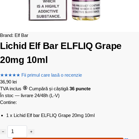
Brand:
Elf Bar
Lichid Elf Bar ELFLIQ Grape
20mg 10ml
★
★
★
★
★
Fii primul care lasă o recenzie
36,90
lei
TVA inclus
Cumpără și câștigă
36 puncte
În stoc — livrare 24/48h
(L-V)
Contine:
1 x Lichid Elf bar ELFLIQ Grape 20mg 10ml
−
+