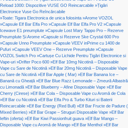
Reload 1000: Dispozitive VUSE GO Reincarcabile
»
Țigări
Electronice Vuse Go Reîncărcabile
»
Toate: Tigara Electronica de unica folosinta
»
Arome VOZOL
»
Capsule Elf Bar Elfa Pro
»
Capsule Elf Bar Elfa Pro V2
»
Capsule
Icewave E1 preumplute
»
Capsule Lost Mary Tappo Pro – Rezerve
Preumplute Și Arome
»
Capsule si Rezerve Ske Crystal 600 Pro
»
Capsule Unno Preumplute
»
Capsule VEEV inPrime cu 1400 de
Pufuri
»
Capsule VEEV One – Rezerve Preumplute
»
Capsule
VOZOL Switch Pro
»
Cartușe Cu Lichide Pentru Țigări Electronice si
Vape-uri
»
Drifter Poco 600
»
Elf Bar 10mg Nicotină – Disposable
Vape cu Sare de Nicotină
»
Elf Bar 20mg Nicotină – Disposable Vape
cu Sare de Nicotină
»
Elf Bar Apple ( Mar)
»
Elf Bar Banana Ice –
Banană cu Gheață
»
Elf Bar Blue Razz Lemonade – Zmeură Albastră
cu Limonadă
»
Elf Bar Blueberry – Afine Disposable Vape
»
Elf Bar
Cherry (Cirese)
»
Elf Bar Cola – Disposable Vape cu Aromă de Cola
»
Elf Bar cu Nicotină
»
Elf Bar Elfa Pro & Turbo Kituri si Baterii
Reincarcabile
»
Elf Bar Energy (Red Bull)
»
Elf Bar Fructe de Padure (
Mixed Berries)
»
Elf Bar Grape – Struguri Disposable Vape
»
Elf Bar
Ieftin (oferta)
»
Elf Bar Kiwi Passionfruit guava
»
Elf Bar Mango –
Disposable Vape cu Aromă de Mango
»
Elf Bar Menthol
»
Elf Bar