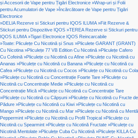
și Accesorii de Vape pentru Țigări Electronice
»
Wrap-uri și Folii
pentru Acumulatori de Vape
»
Încărcătoare de Vape pentru Țigări
Electronice
»
DELIA Rezerve si Stickuri pentru IQOS ILUMA
»
Fiit Rezerve &
Stickuri pentru Dispozitive IQOS
»
TEREA Rezerve si Stickuri pentru
IQOS ILUMA
»
Tigari Electronice IQOS Reincarcabile
»
Toate: Pliculețe Cu Nicotină și Snus
»
Pliculete GARANT (GRANT)
Cu Nicotina
»
Pliculețe 77 VB Edition Cu Nicotină
»
Pliculețe Cafero
Cu Cofeină
»
Pliculețe cu Nicotină cu Afine
»
Pliculețe cu Nicotină cu
Ananas
»
Pliculețe cu Nicotină cu Banana
»
Pliculețe cu Nicotină cu
Cafea
»
Pliculețe cu Nicotină cu Cocos
»
Pliculețe cu Nicotină cu Cola
»
Pliculețe cu Nicotină cu Concentrație Foarte Tare
»
Pliculețe cu
Nicotină cu Concentrație Medie
»
Pliculețe cu Nicotină cu
Concentrație Mică
»
Pliculețe cu Nicotină cu Concentrație Tare
»
Pliculețe cu Nicotină cu Căpșuni
»
Pliculețe cu Nicotină cu Fructe de
Pădure
»
Pliculețe cu Nicotină cu Kiwi
»
Pliculețe cu Nicotină cu
Mango
»
Pliculețe cu Nicotină cu Mar
»
Pliculețe cu Nicotină cu Mentă
Peppermint
»
Pliculețe cu Nicotină cu Profil Tropical
»
Pliculețe cu
Nicotină cu Spearmint
»
Pliculețe cu Nicotină Fructate
»
Pliculețe cu
Nicotină Mentolate
»
Pliculețe Cuba Cu Nicotină
»
Pliculețe KILLA Cu