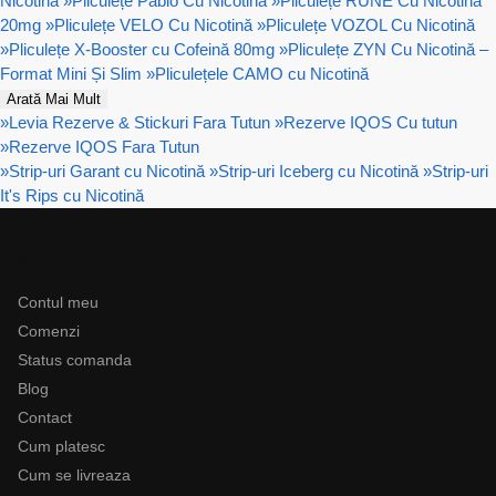
Nicotină
»
Pliculețe Pablo Cu Nicotină
»
Pliculețe RUNE Cu Nicotină
20mg
»
Pliculețe VELO Cu Nicotină
»
Pliculețe VOZOL Cu Nicotină
»
Pliculețe X-Booster cu Cofeină 80mg
»
Pliculețe ZYN Cu Nicotină –
Format Mini Și Slim
»
Pliculețele CAMO cu Nicotină
Arată Mai Mult
»
Levia Rezerve & Stickuri Fara Tutun
»
Rezerve IQOS Cu tutun
»
Rezerve IQOS Fara Tutun
»
Strip-uri Garant cu Nicotină
»
Strip-uri Iceberg cu Nicotină
»
Strip-uri
It's Rips cu Nicotină
Ajutor
Contul meu
Comenzi
Status comanda
Blog
Contact
Cum platesc
Cum se livreaza