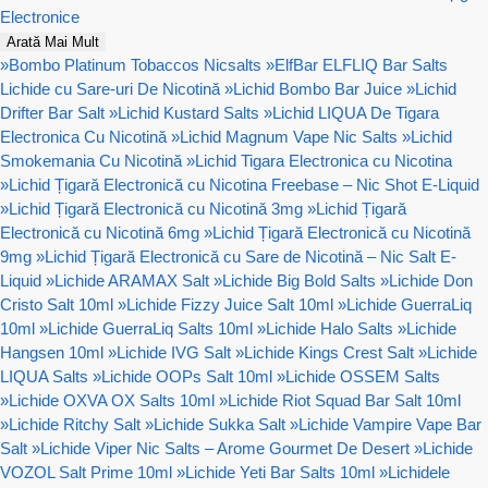
Electronice
Arată Mai Mult
»
Bombo Platinum Tobaccos Nicsalts
»
ElfBar ELFLIQ Bar Salts
Lichide cu Sare-uri De Nicotină
»
Lichid Bombo Bar Juice
»
Lichid
Drifter Bar Salt
»
Lichid Kustard Salts
»
Lichid LIQUA De Tigara
Electronica Cu Nicotină
»
Lichid Magnum Vape Nic Salts
»
Lichid
Smokemania Cu Nicotină
»
Lichid Tigara Electronica cu Nicotina
»
Lichid Țigară Electronică cu Nicotina Freebase – Nic Shot E-Liquid
»
Lichid Țigară Electronică cu Nicotină 3mg
»
Lichid Țigară
Electronică cu Nicotină 6mg
»
Lichid Țigară Electronică cu Nicotină
9mg
»
Lichid Țigară Electronică cu Sare de Nicotină – Nic Salt E-
Liquid
»
Lichide ARAMAX Salt
»
Lichide Big Bold Salts
»
Lichide Don
Cristo Salt 10ml
»
Lichide Fizzy Juice Salt 10ml
»
Lichide GuerraLiq
10ml
»
Lichide GuerraLiq Salts 10ml
»
Lichide Halo Salts
»
Lichide
Hangsen 10ml
»
Lichide IVG Salt
»
Lichide Kings Crest Salt
»
Lichide
LIQUA Salts
»
Lichide OOPs Salt 10ml
»
Lichide OSSEM Salts
»
Lichide OXVA OX Salts 10ml
»
Lichide Riot Squad Bar Salt 10ml
»
Lichide Ritchy Salt
»
Lichide Sukka Salt
»
Lichide Vampire Vape Bar
Salt
»
Lichide Viper Nic Salts – Arome Gourmet De Desert
»
Lichide
VOZOL Salt Prime 10ml
»
Lichide Yeti Bar Salts 10ml
»
Lichidele