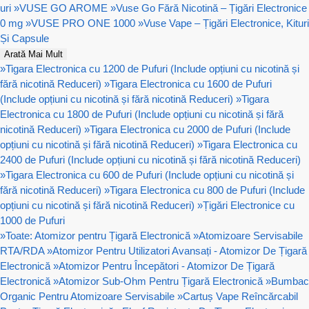
uri
»
VUSE GO AROME
»
Vuse Go Fără Nicotină – Țigări Electronice
0 mg
»
VUSE PRO ONE 1000
»
Vuse Vape – Țigări Electronice, Kituri
Și Capsule
Arată Mai Mult
»
Tigara Electronica cu 1200 de Pufuri (Include opțiuni cu nicotină și
fără nicotină Reduceri)
»
Tigara Electronica cu 1600 de Pufuri
(Include opțiuni cu nicotină și fără nicotină Reduceri)
»
Tigara
Electronica cu 1800 de Pufuri (Include opțiuni cu nicotină și fără
nicotină Reduceri)
»
Tigara Electronica cu 2000 de Pufuri (Include
opțiuni cu nicotină și fără nicotină Reduceri)
»
Tigara Electronica cu
2400 de Pufuri (Include opțiuni cu nicotină și fără nicotină Reduceri)
»
Tigara Electronica cu 600 de Pufuri (Include opțiuni cu nicotină și
fără nicotină Reduceri)
»
Tigara Electronica cu 800 de Pufuri (Include
opțiuni cu nicotină și fără nicotină Reduceri)
»
Țigări Electronice cu
1000 de Pufuri
»
Toate: Atomizor pentru Țigară Electronică
»
Atomizoare Servisabile
RTA/RDA
»
Atomizor Pentru Utilizatori Avansați - Atomizor De Țigară
Electronică
»
Atomizor Pentru Începători - Atomizor De Țigară
Electronică
»
Atomizor Sub-Ohm Pentru Țigară Electronică
»
Bumbac
Organic Pentru Atomizoare Servisabile
»
Cartuș Vape Reîncărcabil