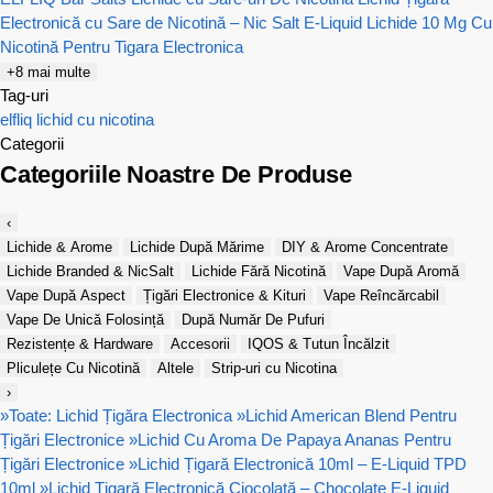
Electronică cu Sare de Nicotină – Nic Salt E-Liquid
Lichide 10 Mg Cu
Nicotină Pentru Tigara Electronica
+8 mai multe
Tag-uri
elfliq
lichid cu nicotina
Categorii
Categoriile Noastre De Produse
‹
Lichide & Arome
Lichide După Mărime
DIY & Arome Concentrate
Lichide Branded & NicSalt
Lichide Fără Nicotină
Vape După Aromă
Vape După Aspect
Țigări Electronice & Kituri
Vape Reîncărcabil
Vape De Unică Folosință
După Număr De Pufuri
Rezistențe & Hardware
Accesorii
IQOS & Tutun Încălzit
Pliculețe Cu Nicotină
Altele
Strip-uri cu Nicotina
›
»
Toate: Lichid Țigăra Electronica
»
Lichid American Blend Pentru
Țigări Electronice
»
Lichid Cu Aroma De Papaya Ananas Pentru
Țigări Electronice
»
Lichid Țigară Electronică 10ml – E-Liquid TPD
10ml
»
Lichid Țigară Electronică Ciocolată – Chocolate E-Liquid