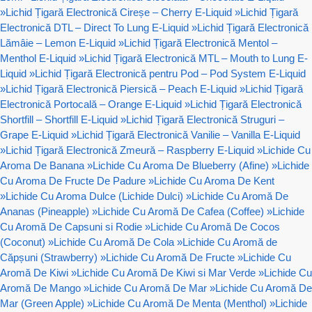
»
Lichid Țigară Electronică Cireșe – Cherry E-Liquid
»
Lichid Țigară
Electronică DTL – Direct To Lung E-Liquid
»
Lichid Țigară Electronică
Lămâie – Lemon E-Liquid
»
Lichid Țigară Electronică Mentol –
Menthol E-Liquid
»
Lichid Țigară Electronică MTL – Mouth to Lung E-
Liquid
»
Lichid Țigară Electronică pentru Pod – Pod System E-Liquid
»
Lichid Țigară Electronică Piersică – Peach E-Liquid
»
Lichid Țigară
Electronică Portocală – Orange E-Liquid
»
Lichid Țigară Electronică
Shortfill – Shortfill E-Liquid
»
Lichid Țigară Electronică Struguri –
Grape E-Liquid
»
Lichid Țigară Electronică Vanilie – Vanilla E-Liquid
»
Lichid Țigară Electronică Zmeură – Raspberry E-Liquid
»
Lichide Cu
Aroma De Banana
»
Lichide Cu Aroma De Blueberry (Afine)
»
Lichide
Cu Aroma De Fructe De Padure
»
Lichide Cu Aroma De Kent
»
Lichide Cu Aroma Dulce (Lichide Dulci)
»
Lichide Cu Aromă De
Ananas (Pineapple)
»
Lichide Cu Aromă De Cafea (Coffee)
»
Lichide
Cu Aromă De Capsuni si Rodie
»
Lichide Cu Aromă De Cocos
(Coconut)
»
Lichide Cu Aromă De Cola
»
Lichide Cu Aromă de
Căpșuni (Strawberry)
»
Lichide Cu Aromă De Fructe
»
Lichide Cu
Aromă De Kiwi
»
Lichide Cu Aromă De Kiwi si Mar Verde
»
Lichide Cu
Aromă De Mango
»
Lichide Cu Aromă De Mar
»
Lichide Cu Aromă De
Mar (Green Apple)
»
Lichide Cu Aromă De Menta (Menthol)
»
Lichide