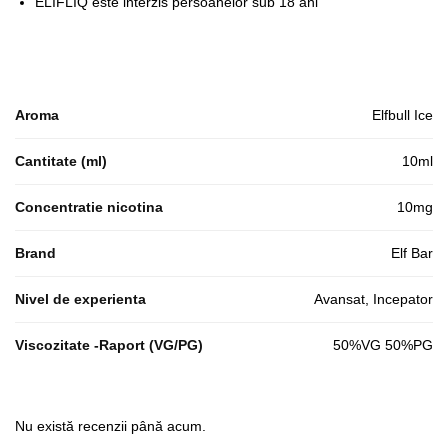
ELIFLIQ este interzis persoanelor sub 18 ani
Aroma
Elfbull Ice
Cantitate (ml)
10ml
Concentratie nicotina
10mg
Brand
Elf Bar
Nivel de experienta
Avansat, Incepator
Viscozitate -Raport (VG/PG)
50%VG 50%PG
Nu există recenzii până acum.