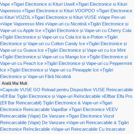
Vape
»
Tigari Electronice si Kituri Uwell
»
Tigari Electronice si Kituri
Vaporesso
»
Tigari Electronice si Kituri VOOPOO
»
Tigari Electronice
si Kituri VOZOL
»
Tigari Electronice si Kituri VUSE
»
Vape Pen-uri
»
Vape Vaporesso Mini
»
Vape-uri cu Nicotină
»
Țigări Electronice și
Vape-uri cu Apple Ice
»
Țigări Electronice și Vape-uri cu Cherry Cola
»
Țigări Electronice și Vape-uri cu Cola Ice la e-Potion
»
Țigări
Electronice și Vape-uri cu Cotton Candy Ice
»
Țigări Electronice și
Vape-uri cu Guava Ice
»
Țigări Electronice și Vape-uri cu Ice Mint
»
Țigări Electronice și Vape-uri cu Mango Ice
»
Țigări Electronice și
Vape-uri cu Peach Ice
»
Țigări Electronice și Vape-uri cu Peppermint
Ice
»
Țigări Electronice și Vape-uri cu Pineapple Ice
»
Țigări
Electronice și Vape-uri Fără Nicotină
Arată Mai Mult
»
Capsule VUSE GO Reload pentru Dispozitive VUSE Reincarcabile
»
Elf Bar Țigări Electronice și Vape-uri Reîncărcabile
»
Elfbar Elfa Pro
(Elf Bar Reincarcabil) Țigări Electronice & Vape-uri
»
Tigari
Electronice Reincarcabile VapeBar
»
Tigari Electronice VEEV
Reincarcabile (Vape) De Vanzare
»
Tigari Electronice Vozol
Reincarcabile (Vape) De Vanzare
»
Vape-uri Reincarcabile & Țigări
Electronice Reîncărcabile
»
Vape-uri Reincarcabile Cu Incarcator