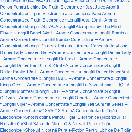
Tigara Electronica
»
Baza Lichid Tigara Electronica e-Potion
»
Bază e-
Potion Pentru Lichide De Țigări Electronice
»
Just Juice Aromă
Concentrata de Țigări Electronice
»
La Lechería Vape Aromă
Concentrata de Țigări Electronice
»
Longfill Aisu 10ml - Arome
Concentrate
»
Longfill ALPACA
»
Longfill Atemporal by The Mind
Flayer
»
Longfill Babel 24ml – Arome Concentrate
»
Longfill Bombo -
Arome Concentrate
»
Longfill Bombo Core Edition – Arome
Concentrate
»
Longfill Curieux Potions – Arome Concentrate
»
Longfill
Dinner Lady Dessert Bar – Arome Concentrate
»
Longfill Dinner Lady
– Arome Concentrate
»
Longfill Dr Frost – Arome Concentrate
»
Longfill Drifter Bar 16ml & 24ml - Arome Concentrate
»
Longfill
Drifter Exotic 12ml – Arome Concentrate
»
Longfill Drifter Hyper 5ml -
Arome Concentrate
»
Longfill HALO – Arome Concentrate
»
Longfill
Kings Crest – Arome Concentrate
»
Longfill La Yaya
»
Longfill LIQUA
»
Longfill Montreal
»
Longfill OHF – Arome Concentrate
»
Longfill
Oil4vap – Arome Concentrate
»
Longfill Omerta – Arome Concentrate
»
Longfill Viper – Arome Concentrate
»
Longfill Yeti Summit Series –
Arome Concentrate
»
OXVA OX Aromă Concentrata de Țigări
Electronice
»
Shot Nicotină Pentru Țigări Electronice (Nicshoturi si
Nicsalturi)
»
Shot Săruri de Nicotină & Nicsalt Pentru Țigări
Electronice
»
Shot-uri Nicotină Pura e-Potion Pentru Lichide De Țigări