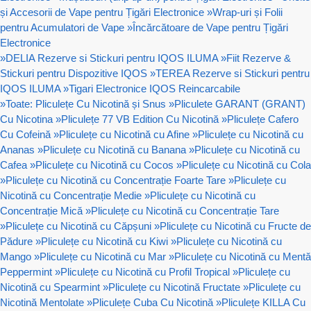
și Accesorii de Vape pentru Țigări Electronice
»
Wrap-uri și Folii
pentru Acumulatori de Vape
»
Încărcătoare de Vape pentru Țigări
Electronice
»
DELIA Rezerve si Stickuri pentru IQOS ILUMA
»
Fiit Rezerve &
Stickuri pentru Dispozitive IQOS
»
TEREA Rezerve si Stickuri pentru
IQOS ILUMA
»
Tigari Electronice IQOS Reincarcabile
»
Toate: Pliculețe Cu Nicotină și Snus
»
Pliculete GARANT (GRANT)
Cu Nicotina
»
Pliculețe 77 VB Edition Cu Nicotină
»
Pliculețe Cafero
Cu Cofeină
»
Pliculețe cu Nicotină cu Afine
»
Pliculețe cu Nicotină cu
Ananas
»
Pliculețe cu Nicotină cu Banana
»
Pliculețe cu Nicotină cu
Cafea
»
Pliculețe cu Nicotină cu Cocos
»
Pliculețe cu Nicotină cu Cola
»
Pliculețe cu Nicotină cu Concentrație Foarte Tare
»
Pliculețe cu
Nicotină cu Concentrație Medie
»
Pliculețe cu Nicotină cu
Concentrație Mică
»
Pliculețe cu Nicotină cu Concentrație Tare
»
Pliculețe cu Nicotină cu Căpșuni
»
Pliculețe cu Nicotină cu Fructe de
Pădure
»
Pliculețe cu Nicotină cu Kiwi
»
Pliculețe cu Nicotină cu
Mango
»
Pliculețe cu Nicotină cu Mar
»
Pliculețe cu Nicotină cu Mentă
Peppermint
»
Pliculețe cu Nicotină cu Profil Tropical
»
Pliculețe cu
Nicotină cu Spearmint
»
Pliculețe cu Nicotină Fructate
»
Pliculețe cu
Nicotină Mentolate
»
Pliculețe Cuba Cu Nicotină
»
Pliculețe KILLA Cu