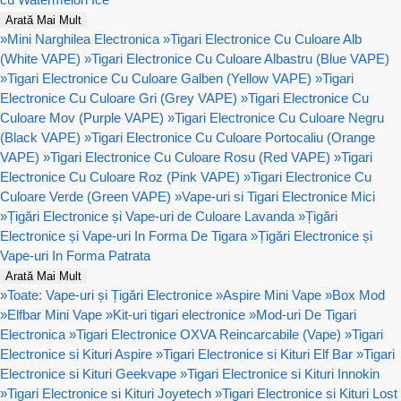
Arată Mai Mult
»
Mini Narghilea Electronica
»
Tigari Electronice Cu Culoare Alb
(White VAPE)
»
Tigari Electronice Cu Culoare Albastru (Blue VAPE)
»
Tigari Electronice Cu Culoare Galben (Yellow VAPE)
»
Tigari
Electronice Cu Culoare Gri (Grey VAPE)
»
Tigari Electronice Cu
Culoare Mov (Purple VAPE)
»
Tigari Electronice Cu Culoare Negru
(Black VAPE)
»
Tigari Electronice Cu Culoare Portocaliu (Orange
VAPE)
»
Tigari Electronice Cu Culoare Rosu (Red VAPE)
»
Tigari
Electronice Cu Culoare Roz (Pink VAPE)
»
Tigari Electronice Cu
Culoare Verde (Green VAPE)
»
Vape-uri si Tigari Electronice Mici
»
Țigări Electronice și Vape-uri de Culoare Lavanda
»
Țigări
Electronice și Vape-uri In Forma De Tigara
»
Țigări Electronice și
Vape-uri In Forma Patrata
Arată Mai Mult
»
Toate: Vape-uri și Țigări Electronice
»
Aspire Mini Vape
»
Box Mod
»
Elfbar Mini Vape
»
Kit-uri tigari electronice
»
Mod-uri De Tigari
Electronica
»
Tigari Electronice OXVA Reincarcabile (Vape)
»
Tigari
Electronice si Kituri Aspire
»
Tigari Electronice si Kituri Elf Bar
»
Tigari
Electronice si Kituri Geekvape
»
Tigari Electronice si Kituri Innokin
»
Tigari Electronice si Kituri Joyetech
»
Tigari Electronice si Kituri Lost