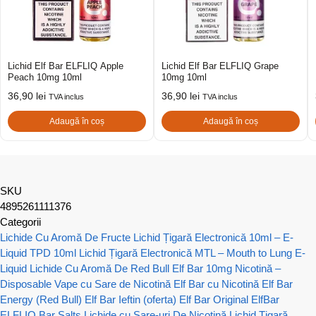
Lichid Elf Bar ELFLIQ Apple
Lichid Elf Bar ELFLIQ Grape
Peach 10mg 10ml
10mg 10ml
36,90
lei
36,90
lei
TVA inclus
TVA inclus
Adaugă în coș
Adaugă în coș
SKU
4895261111376
Categorii
Lichide Cu Aromă De Fructe
Lichid Țigară Electronică 10ml – E-
Liquid TPD 10ml
Lichid Țigară Electronică MTL – Mouth to Lung E-
Liquid
Lichide Cu Aromă De Red Bull
Elf Bar 10mg Nicotină –
Disposable Vape cu Sare de Nicotină
Elf Bar cu Nicotină
Elf Bar
Energy (Red Bull)
Elf Bar Ieftin (oferta)
Elf Bar Original
ElfBar
ELFLIQ Bar Salts Lichide cu Sare-uri De Nicotină
Lichid Țigară