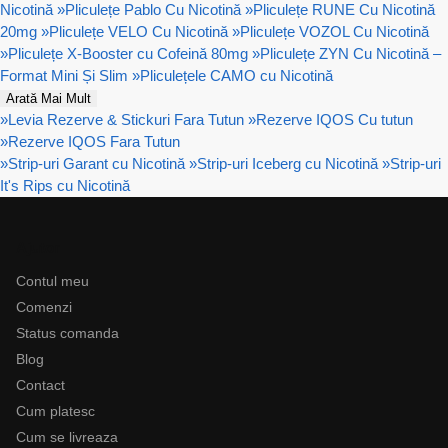
Nicotină
»
Pliculețe Pablo Cu Nicotină
»
Pliculețe RUNE Cu Nicotină
20mg
»
Pliculețe VELO Cu Nicotină
»
Pliculețe VOZOL Cu Nicotină
»
Pliculețe X-Booster cu Cofeină 80mg
»
Pliculețe ZYN Cu Nicotină –
Format Mini Și Slim
»
Pliculețele CAMO cu Nicotină
Arată Mai Mult
»
Levia Rezerve & Stickuri Fara Tutun
»
Rezerve IQOS Cu tutun
»
Rezerve IQOS Fara Tutun
»
Strip-uri Garant cu Nicotină
»
Strip-uri Iceberg cu Nicotină
»
Strip-uri
It's Rips cu Nicotină
Ajutor
Contul meu
Comenzi
Status comanda
Blog
Contact
Cum platesc
Cum se livreaza