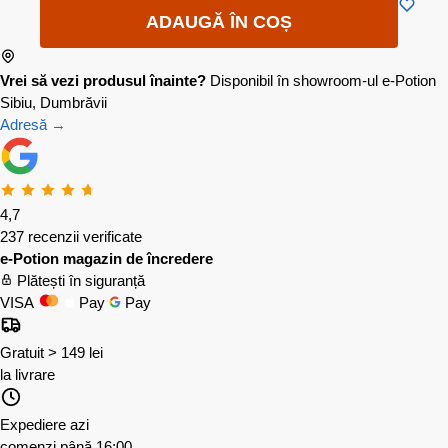
ADAUGĂ ÎN COȘ
Vrei să vezi produsul înainte?
Disponibil în showroom-ul e-Potion
Sibiu, Dumbrăvii
Adresă →
4,7
237 recenzii verificate
e-Potion magazin de încredere
Plătești în siguranță
VISA
Pay
Pay
Gratuit > 149 lei
la livrare
Expediere azi
comenzi până 16:00