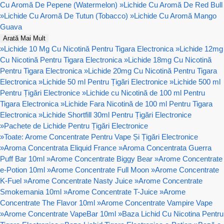
Cu Aromă De Pepene (Watermelon)
»
Lichide Cu Aromă De Red Bull
»
Lichide Cu Aromă De Tutun (Tobacco)
»
Lichide Cu Aromă Mango
Guava
Arată Mai Mult
»
Lichide 10 Mg Cu Nicotină Pentru Tigara Electronica
»
Lichide 12mg
Cu Nicotină Pentru Tigara Electronica
»
Lichide 18mg Cu Nicotină
Pentru Tigara Electronica
»
Lichide 20mg Cu Nicotină Pentru Tigara
Electronica
»
Lichide 50 ml Pentru Țigări Electronice
»
Lichide 500 ml
Pentru Țigări Electronice
»
Lichide cu Nicotină de 100 ml Pentru
Tigara Electronica
»
Lichide Fara Nicotină de 100 ml Pentru Tigara
Electronica
»
Lichide Shortfill 30ml Pentru Țigări Electronice
»
Pachete de Lichide Pentru Țigări Electronice
»
Toate: Arome Concentrate Pentru Vape Și Țigări Electronice
»
Aroma Concentrata Eliquid France
»
Aroma Concentrata Guerra
Puff Bar 10ml
»
Arome Concentrate Biggy Bear
»
Arome Concentrate
e-Potion 10ml
»
Arome Concentrate Full Moon
»
Arome Concentrate
K-Fuel
»
Arome Concentrate Nasty Juice
»
Arome Concentrate
Smokemania 10ml
»
Arome Concentrate T-Juice
»
Arome
Concentrate The Flavor 10ml
»
Arome Concentrate Vampire Vape
»
Arome Concentrate VapeBar 10ml
»
Baza Lichid Cu Nicotina Pentru