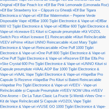
Original
»
Elf Bar Peach Ice
»
Elf Bar Pink Lemonade (Limonada Roz)
»
Elf Bar Strawberry Ice – Căpșuni cu Gheață
»
Elf Bar Tigara
Electronica si Vape-uri
»
Elf Bar Watermelon – Pepene Verde
Disposable Vape
»
ElfBar 1000 Țigări Electronice & Vape-uri
»
ElfBar
600 V2 Țigări Electronice & Vape-uri
»
ElfBar 600 Țigări Electronice &
Vape-uri
»
Icewave E1 Kituri si Capsule preumplute
»
Kit VOZOL
Switch Pico
»
Kituri Icewave E1 Reincarcabile
»
Kituri Reîncărcabile
VEEV inPrime
»
Kituri UNNO Reincarcabile
»
Lost Mary Țigări
Electronice & Vape-uri Reincarcabile
»
One Puff 1000 Țigări
Electronice & Vape-uri
»
One Puff 800 Țigări Electronice & Vape-uri
»
One Puff Țigări Electronice & Vape-uri
»
Rezerve Elf Bar Elfa Pro
»
Ske Crystal 600 Pro Țigări Electronice & Vape-uri
»
UNNO Kituri si
Capsule preumplute
»
VAAL AOP Bar 1000 Țigări Electronice &
Vape-uri
»
VAAL Vape Țigări Electronice & Vape-uri
»
VapeBar Pro
Capsule Si Rezerve
»
VapeBar Pro Kituri si Baterii Reincarcabile
»
Vapebar Pro Țigări Electronice & Vape-uri
»
VEEV - Vape-uri
Reîncărcabile și Capsule Preumplute
»
VEEV NOW Ultra
»
VEEV
One Arome – De La Tutun Clasic La Fructe Și Mentă
»
Veev One –
Kit de Vape Reîncărcabil Și Capsule
»
VOZOL Vape Țigări
Electronice & Vape-uri
»
VUSE GO 1000 Țigări Electronice & Vape-