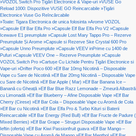
»
VOZOL Switch Pro Țigări Electronice & Vape-uri
»
VUSE Go
Reload 1000: Dispozitive VUSE GO Reincarcabile
»
Țigări
Electronice Vuse Go Reîncărcabile
»
Toate: Tigara Electronica de unica folosinta
»
Arome VOZOL
»
Capsule Elf Bar Elfa Pro
»
Capsule Elf Bar Elfa Pro V2
»
Capsule
Icewave E1 preumplute
»
Capsule Lost Mary Tappo Pro – Rezerve
Preumplute Și Arome
»
Capsule si Rezerve Ske Crystal 600 Pro
»
Capsule Unno Preumplute
»
Capsule VEEV inPrime cu 1400 de
Pufuri
»
Capsule VEEV One – Rezerve Preumplute
»
Capsule
VOZOL Switch Pro
»
Cartușe Cu Lichide Pentru Țigări Electronice si
Vape-uri
»
Drifter Poco 600
»
Elf Bar 10mg Nicotină – Disposable
Vape cu Sare de Nicotină
»
Elf Bar 20mg Nicotină – Disposable Vape
cu Sare de Nicotină
»
Elf Bar Apple ( Mar)
»
Elf Bar Banana Ice –
Banană cu Gheață
»
Elf Bar Blue Razz Lemonade – Zmeură Albastră
cu Limonadă
»
Elf Bar Blueberry – Afine Disposable Vape
»
Elf Bar
Cherry (Cirese)
»
Elf Bar Cola – Disposable Vape cu Aromă de Cola
»
Elf Bar cu Nicotină
»
Elf Bar Elfa Pro & Turbo Kituri si Baterii
Reincarcabile
»
Elf Bar Energy (Red Bull)
»
Elf Bar Fructe de Padure (
Mixed Berries)
»
Elf Bar Grape – Struguri Disposable Vape
»
Elf Bar
Ieftin (oferta)
»
Elf Bar Kiwi Passionfruit guava
»
Elf Bar Mango –
Disposable Vape cu Aromă de Mango
»
Elf Bar Menthol
»
Elf Bar