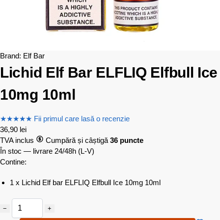
Brand:
Elf Bar
Lichid Elf Bar ELFLIQ Elfbull Ice
10mg 10ml
★
★
★
★
★
Fii primul care lasă o recenzie
36,90
lei
TVA inclus
Cumpără și câștigă
36 puncte
În stoc — livrare 24/48h
(L-V)
Contine:
1 x Lichid Elf bar ELFLIQ Elfbull Ice 10mg 10ml
−
+