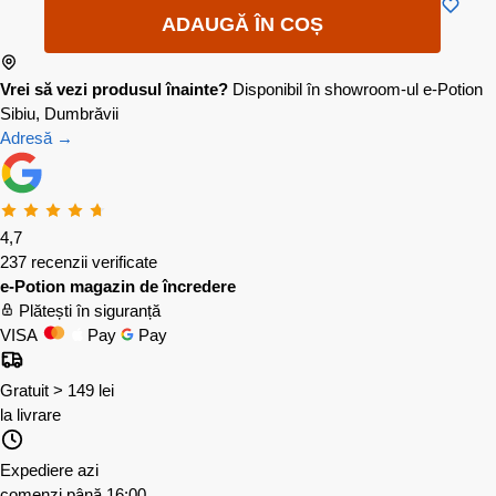
ADAUGĂ ÎN COȘ
Vrei să vezi produsul înainte?
Disponibil în showroom-ul e-Potion
Sibiu, Dumbrăvii
Adresă →
4,7
237 recenzii verificate
e-Potion magazin de încredere
Plătești în siguranță
VISA
Pay
Pay
Gratuit > 149 lei
la livrare
Expediere azi
comenzi până 16:00