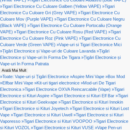
»
Tigari Electronice Cu Culoare Galben (Yellow VAPE)
»
Tigari
Electronice Cu Culoare Gri (Grey VAPE)
»
Tigari Electronice Cu
Culoare Mov (Purple VAPE)
»
Tigari Electronice Cu Culoare Negru
(Black VAPE)
»
Tigari Electronice Cu Culoare Portocaliu (Orange
VAPE)
»
Tigari Electronice Cu Culoare Rosu (Red VAPE)
»
Tigari
Electronice Cu Culoare Roz (Pink VAPE)
»
Tigari Electronice Cu
Culoare Verde (Green VAPE)
»
Vape-uri si Tigari Electronice Mici
»
Țigări Electronice și Vape-uri de Culoare Lavanda
»
Țigări
Electronice și Vape-uri In Forma De Tigara
»
Țigări Electronice și
Vape-uri In Forma Patrata
Arată Mai Mult
»
Toate: Vape-uri și Țigări Electronice
»
Aspire Mini Vape
»
Box Mod
»
Elfbar Mini Vape
»
Kit-uri tigari electronice
»
Mod-uri De Tigari
Electronica
»
Tigari Electronice OXVA Reincarcabile (Vape)
»
Tigari
Electronice si Kituri Aspire
»
Tigari Electronice si Kituri Elf Bar
»
Tigari
Electronice si Kituri Geekvape
»
Tigari Electronice si Kituri Innokin
»
Tigari Electronice si Kituri Joyetech
»
Tigari Electronice si Kituri Lost
Vape
»
Tigari Electronice si Kituri Uwell
»
Tigari Electronice si Kituri
Vaporesso
»
Tigari Electronice si Kituri VOOPOO
»
Tigari Electronice
si Kituri VOZOL
»
Tigari Electronice si Kituri VUSE
»
Vape Pen-uri