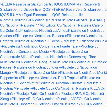
»
DELIA Rezerve si Stickuri pentru IQOS ILUMA
»
Fiit Rezerve &
Stickuri pentru Dispozitive IQOS
»
TEREA Rezerve si Stickuri pentru
IQOS ILUMA
»
Tigari Electronice IQOS Reincarcabile
»
Toate: Pliculețe Cu Nicotină și Snus
»
Pliculete GARANT (GRANT)
Cu Nicotina
»
Pliculețe 77 VB Edition Cu Nicotină
»
Pliculețe Cafero
Cu Cofeină
»
Pliculețe cu Nicotină cu Afine
»
Pliculețe cu Nicotină cu
Ananas
»
Pliculețe cu Nicotină cu Banana
»
Pliculețe cu Nicotină cu
Cafea
»
Pliculețe cu Nicotină cu Cocos
»
Pliculețe cu Nicotină cu Cola
»
Pliculețe cu Nicotină cu Concentrație Foarte Tare
»
Pliculețe cu
Nicotină cu Concentrație Medie
»
Pliculețe cu Nicotină cu
Concentrație Mică
»
Pliculețe cu Nicotină cu Concentrație Tare
»
Pliculețe cu Nicotină cu Căpșuni
»
Pliculețe cu Nicotină cu Fructe de
Pădure
»
Pliculețe cu Nicotină cu Kiwi
»
Pliculețe cu Nicotină cu
Mango
»
Pliculețe cu Nicotină cu Mar
»
Pliculețe cu Nicotină cu Mentă
Peppermint
»
Pliculețe cu Nicotină cu Profil Tropical
»
Pliculețe cu
Nicotină cu Spearmint
»
Pliculețe cu Nicotină Fructate
»
Pliculețe cu
Nicotină Mentolate
»
Pliculețe Cuba Cu Nicotină
»
Pliculețe KILLA Cu
Nicotină
»
Pliculețe Pablo Cu Nicotină
»
Pliculețe RUNE Cu Nicotină
20mg
»
Pliculețe VELO Cu Nicotină
»
Pliculețe VOZOL Cu Nicotină
»
Pliculețe X-Booster cu Cofeină 80mg
»
Pliculețe ZYN Cu Nicotină –