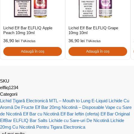
Lichid Elf Bar ELFLIQ Apple
Lichid Elf Bar ELFLIQ Grape
Peach 10mg 10ml
10mg 10ml
36,90
lei
36,90
lei
TVA inclus
TVA inclus
Adaugă în coș
Adaugă în coș
SKU
elfliq1234
Categorii
Lichid Țigară Electronică MTL – Mouth to Lung E-Liquid
Lichide Cu
Aromă De Fructe
Elf Bar 20mg Nicotină – Disposable Vape cu Sare
de Nicotină
Elf Bar cu Nicotină
Elf Bar Ieftin (oferta)
Elf Bar Original
ElfBar ELFLIQ Bar Salts Lichide cu Sare-uri De Nicotină
Lichide
20mg Cu Nicotină Pentru Tigara Electronica
+4 mai multe