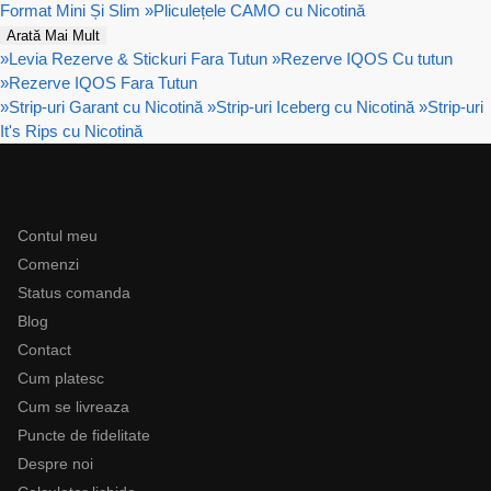
Format Mini Și Slim
»
Pliculețele CAMO cu Nicotină
Arată Mai Mult
»
Levia Rezerve & Stickuri Fara Tutun
»
Rezerve IQOS Cu tutun
»
Rezerve IQOS Fara Tutun
»
Strip-uri Garant cu Nicotină
»
Strip-uri Iceberg cu Nicotină
»
Strip-uri
It's Rips cu Nicotină
Ajutor
Contul meu
Comenzi
Status comanda
Blog
Contact
Cum platesc
Cum se livreaza
Puncte de fidelitate
Despre noi