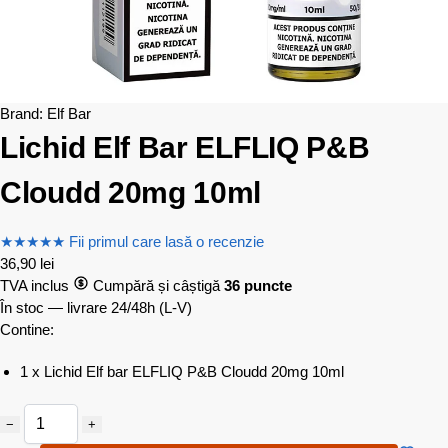
Brand:
Elf Bar
Lichid Elf Bar ELFLIQ P&B
Cloudd 20mg 10ml
★
★
★
★
★
Fii primul care lasă o recenzie
36,90
lei
TVA inclus
Cumpără și câștigă
36 puncte
În stoc — livrare 24/48h
(L-V)
Contine:
1 x Lichid Elf bar ELFLIQ P&B Cloudd 20mg 10ml
−
+