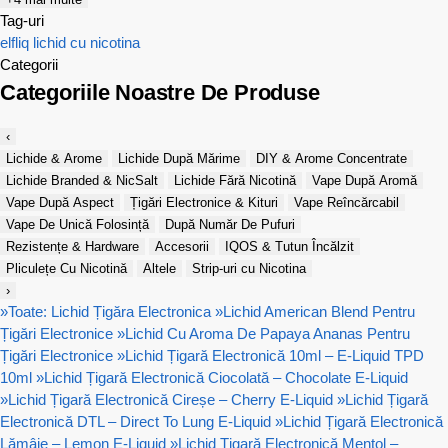
Tag-uri
elfliq
lichid cu nicotina
Categorii
Categoriile Noastre De Produse
‹
Lichide & Arome
Lichide După Mărime
DIY & Arome Concentrate
Lichide Branded & NicSalt
Lichide Fără Nicotină
Vape După Aromă
Vape După Aspect
Țigări Electronice & Kituri
Vape Reîncărcabil
Vape De Unică Folosință
După Număr De Pufuri
Rezistențe & Hardware
Accesorii
IQOS & Tutun Încălzit
Pliculețe Cu Nicotină
Altele
Strip-uri cu Nicotina
›
»
Toate: Lichid Țigăra Electronica
»
Lichid American Blend Pentru
Țigări Electronice
»
Lichid Cu Aroma De Papaya Ananas Pentru
Țigări Electronice
»
Lichid Țigară Electronică 10ml – E-Liquid TPD
10ml
»
Lichid Țigară Electronică Ciocolată – Chocolate E-Liquid
»
Lichid Țigară Electronică Cireșe – Cherry E-Liquid
»
Lichid Țigară
Electronică DTL – Direct To Lung E-Liquid
»
Lichid Țigară Electronică
Lămâie – Lemon E-Liquid
»
Lichid Țigară Electronică Mentol –