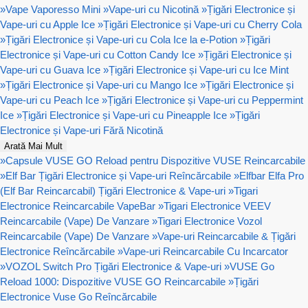
»
Vape Vaporesso Mini
»
Vape-uri cu Nicotină
»
Țigări Electronice și
Vape-uri cu Apple Ice
»
Țigări Electronice și Vape-uri cu Cherry Cola
»
Țigări Electronice și Vape-uri cu Cola Ice la e-Potion
»
Țigări
Electronice și Vape-uri cu Cotton Candy Ice
»
Țigări Electronice și
Vape-uri cu Guava Ice
»
Țigări Electronice și Vape-uri cu Ice Mint
»
Țigări Electronice și Vape-uri cu Mango Ice
»
Țigări Electronice și
Vape-uri cu Peach Ice
»
Țigări Electronice și Vape-uri cu Peppermint
Ice
»
Țigări Electronice și Vape-uri cu Pineapple Ice
»
Țigări
Electronice și Vape-uri Fără Nicotină
Arată Mai Mult
»
Capsule VUSE GO Reload pentru Dispozitive VUSE Reincarcabile
»
Elf Bar Țigări Electronice și Vape-uri Reîncărcabile
»
Elfbar Elfa Pro
(Elf Bar Reincarcabil) Țigări Electronice & Vape-uri
»
Tigari
Electronice Reincarcabile VapeBar
»
Tigari Electronice VEEV
Reincarcabile (Vape) De Vanzare
»
Tigari Electronice Vozol
Reincarcabile (Vape) De Vanzare
»
Vape-uri Reincarcabile & Țigări
Electronice Reîncărcabile
»
Vape-uri Reincarcabile Cu Incarcator
»
VOZOL Switch Pro Țigări Electronice & Vape-uri
»
VUSE Go
Reload 1000: Dispozitive VUSE GO Reincarcabile
»
Țigări
Electronice Vuse Go Reîncărcabile