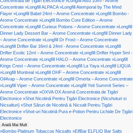
Concentrata de Țigări Electronice
»
Longfill Aisu 10ml - Arome
Concentrate
»
Longfill ALPACA
»
Longfill Atemporal by The Mind
Flayer
»
Longfill Babel 24ml – Arome Concentrate
»
Longfill Bombo -
Arome Concentrate
»
Longfill Bombo Core Edition – Arome
Concentrate
»
Longfill Curieux Potions – Arome Concentrate
»
Longfill
Dinner Lady Dessert Bar – Arome Concentrate
»
Longfill Dinner Lady
– Arome Concentrate
»
Longfill Dr Frost – Arome Concentrate
»
Longfill Drifter Bar 16ml & 24ml - Arome Concentrate
»
Longfill
Drifter Exotic 12ml – Arome Concentrate
»
Longfill Drifter Hyper 5ml -
Arome Concentrate
»
Longfill HALO – Arome Concentrate
»
Longfill
Kings Crest – Arome Concentrate
»
Longfill La Yaya
»
Longfill LIQUA
»
Longfill Montreal
»
Longfill OHF – Arome Concentrate
»
Longfill
Oil4vap – Arome Concentrate
»
Longfill Omerta – Arome Concentrate
»
Longfill Viper – Arome Concentrate
»
Longfill Yeti Summit Series –
Arome Concentrate
»
OXVA OX Aromă Concentrata de Țigări
Electronice
»
Shot Nicotină Pentru Țigări Electronice (Nicshoturi si
Nicsalturi)
»
Shot Săruri de Nicotină & Nicsalt Pentru Țigări
Electronice
»
Shot-uri Nicotină Pura e-Potion Pentru Lichide De Țigări
Electronice
Arată Mai Mult
»
Bombo Platinum Tobaccos Nicsalts
»
ElfBar ELFLIQ Bar Salts