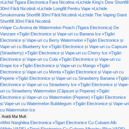
»
Lichid Tigara Electronica Fara Nicotina
»
Lichide King's Dew Shortfill
30ml Fără Nicotină
»
Lichide Longfill Pentru Vape
»
Lichide
Smokemania Shortfill 30ml Fără Nicotină
»
Lichide The Vaping Giant
Shortfill 30ml Fără Nicotină
»
Vape Cu Aroma de Watermelon Peach (Tigara Electronica) De
Vanzare
»
Țigări Electronice și Vape-uri cu Banana Ice
»
Țigări
Electronice și Vape-uri cu Berry Watermelon
»
Țigări Electronice și
Vape-uri cu Blueberry Ice
»
Țigări Electronice și Vape-uri cu Capsuni
(Strawberry)
»
Țigări Electronice și Vape-uri cu Cherry Ice
»
Țigări
Electronice și Vape-uri cu Cola
»
Țigări Electronice și Vape-uri cu
Grape Ice
»
Țigări Electronice și Vape-uri cu Mango
»
Țigări
Electronice și Vape-uri cu Menta
»
Țigări Electronice și Vape-uri cu
Pepene
»
Țigări Electronice și Vape-uri cu Strawberry Banana
»
Țigări
Electronice și Vape-uri cu Strawberry Ice
»
Țigări Electronice și Vape-
uri cu Strawberry Watermelon (Căpșuni și Pepene)
»
Țigări
Electronice și Vape-uri cu Watermelon (Pepene)
»
Țigări Electronice
și Vape-uri cu Watermelon Bubblegum
»
Țigări Electronice și Vape-uri
cu Watermelon Ice
Arată Mai Mult
»
Mini Narghilea Electronica
»
Tigari Electronice Cu Culoare Alb
(White VAPE)
»
Tigari Electronice Cu Culoare Albastru (Blue VAPE)