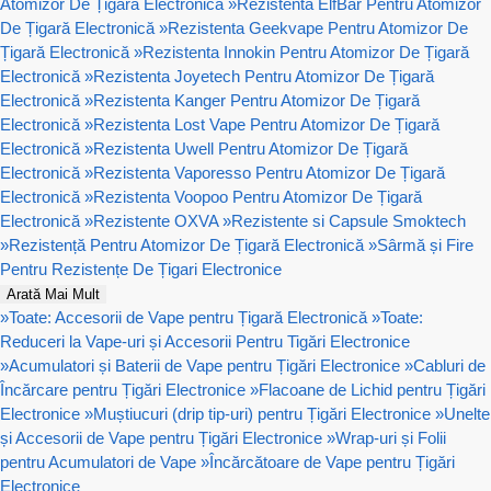
Atomizor De Țigară Electronică
»
Rezistenta ElfBar Pentru Atomizor
De Țigară Electronică
»
Rezistenta Geekvape Pentru Atomizor De
Țigară Electronică
»
Rezistenta Innokin Pentru Atomizor De Țigară
Electronică
»
Rezistenta Joyetech Pentru Atomizor De Țigară
Electronică
»
Rezistenta Kanger Pentru Atomizor De Țigară
Electronică
»
Rezistenta Lost Vape Pentru Atomizor De Țigară
Electronică
»
Rezistenta Uwell Pentru Atomizor De Țigară
Electronică
»
Rezistenta Vaporesso Pentru Atomizor De Țigară
Electronică
»
Rezistenta Voopoo Pentru Atomizor De Țigară
Electronică
»
Rezistente OXVA
»
Rezistente si Capsule Smoktech
»
Rezistență Pentru Atomizor De Țigară Electronică
»
Sârmă și Fire
Pentru Rezistențe De Țigari Electronice
Arată Mai Mult
»
Toate: Accesorii de Vape pentru Țigară Electronică
»
Toate:
Reduceri la Vape-uri și Accesorii Pentru Tigări Electronice
»
Acumulatori și Baterii de Vape pentru Țigări Electronice
»
Cabluri de
Încărcare pentru Țigări Electronice
»
Flacoane de Lichid pentru Țigări
Electronice
»
Muștiucuri (drip tip-uri) pentru Țigări Electronice
»
Unelte
și Accesorii de Vape pentru Țigări Electronice
»
Wrap-uri și Folii
pentru Acumulatori de Vape
»
Încărcătoare de Vape pentru Țigări
Electronice