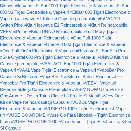
Disposable Vape
»
ElfBar 1000 Țigări Electronice & Vape-uri
»
ElfBar
600 V2 Țigări Electronice & Vape-uri
»
ElfBar 600 Țigări Electronice &
Vape-uri
»
Icewave E1 Kituri si Capsule preumplute
»
Kit VOZOL
Switch Pico
»
Kituri Icewave E1 Reincarcabile
»
Kituri Reîncărcabile
VEEV inPrime
»
Kituri UNNO Reincarcabile
»
Lost Mary Țigări
Electronice & Vape-uri Reincarcabile
»
One Puff 1000 Țigări
Electronice & Vape-uri
»
One Puff 800 Țigări Electronice & Vape-uri
»
One Puff Țigări Electronice & Vape-uri
»
Rezerve Elf Bar Elfa Pro
»
Ske Crystal 600 Pro Țigări Electronice & Vape-uri
»
UNNO Kituri si
Capsule preumplute
»
VAAL AOP Bar 1000 Țigări Electronice &
Vape-uri
»
VAAL Vape Țigări Electronice & Vape-uri
»
VapeBar Pro
Capsule Si Rezerve
»
VapeBar Pro Kituri si Baterii Reincarcabile
»
Vapebar Pro Țigări Electronice & Vape-uri
»
VEEV - Vape-uri
Reîncărcabile și Capsule Preumplute
»
VEEV NOW Ultra
»
VEEV
One Arome – De La Tutun Clasic La Fructe Și Mentă
»
Veev One –
Kit de Vape Reîncărcabil Și Capsule
»
VOZOL Vape Țigări
Electronice & Vape-uri
»
VUSE GO 1000 Țigări Electronice & Vape-
uri
»
VUSE GO AROME
»
Vuse Go Fără Nicotină – Țigări Electronice
0 mg
»
VUSE PRO ONE 1000
»
Vuse Vape – Țigări Electronice, Kituri
Și Capsule