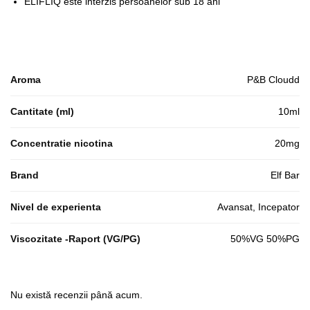
ELIFLIQ este interzis persoanelor sub 18 ani
Aroma
P&B Cloudd
Cantitate (ml)
10ml
Concentratie nicotina
20mg
Brand
Elf Bar
Nivel de experienta
Avansat, Incepator
Viscozitate -Raport (VG/PG)
50%VG 50%PG
Nu există recenzii până acum.