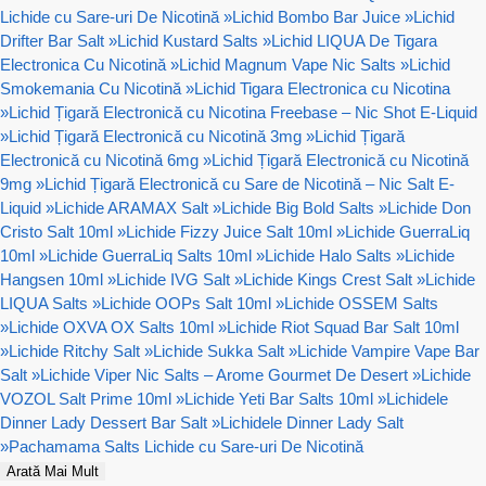
Lichide cu Sare-uri De Nicotină
»
Lichid Bombo Bar Juice
»
Lichid
Drifter Bar Salt
»
Lichid Kustard Salts
»
Lichid LIQUA De Tigara
Electronica Cu Nicotină
»
Lichid Magnum Vape Nic Salts
»
Lichid
Smokemania Cu Nicotină
»
Lichid Tigara Electronica cu Nicotina
»
Lichid Țigară Electronică cu Nicotina Freebase – Nic Shot E-Liquid
»
Lichid Țigară Electronică cu Nicotină 3mg
»
Lichid Țigară
Electronică cu Nicotină 6mg
»
Lichid Țigară Electronică cu Nicotină
9mg
»
Lichid Țigară Electronică cu Sare de Nicotină – Nic Salt E-
Liquid
»
Lichide ARAMAX Salt
»
Lichide Big Bold Salts
»
Lichide Don
Cristo Salt 10ml
»
Lichide Fizzy Juice Salt 10ml
»
Lichide GuerraLiq
10ml
»
Lichide GuerraLiq Salts 10ml
»
Lichide Halo Salts
»
Lichide
Hangsen 10ml
»
Lichide IVG Salt
»
Lichide Kings Crest Salt
»
Lichide
LIQUA Salts
»
Lichide OOPs Salt 10ml
»
Lichide OSSEM Salts
»
Lichide OXVA OX Salts 10ml
»
Lichide Riot Squad Bar Salt 10ml
»
Lichide Ritchy Salt
»
Lichide Sukka Salt
»
Lichide Vampire Vape Bar
Salt
»
Lichide Viper Nic Salts – Arome Gourmet De Desert
»
Lichide
VOZOL Salt Prime 10ml
»
Lichide Yeti Bar Salts 10ml
»
Lichidele
Dinner Lady Dessert Bar Salt
»
Lichidele Dinner Lady Salt
»
Pachamama Salts Lichide cu Sare-uri De Nicotină
Arată Mai Mult