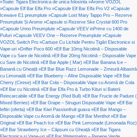
»
Toate: Tigara Electronica de unica folosinta
»
Arome VOZOL
»
Capsule Elf Bar Elfa Pro
»
Capsule Elf Bar Elfa Pro V2
»
Capsule
Icewave E1 preumplute
»
Capsule Lost Mary Tappo Pro – Rezerve
Preumplute Și Arome
»
Capsule si Rezerve Ske Crystal 600 Pro
»
Capsule Unno Preumplute
»
Capsule VEEV inPrime cu 1400 de
Pufuri
»
Capsule VEEV One – Rezerve Preumplute
»
Capsule
VOZOL Switch Pro
»
Cartușe Cu Lichide Pentru Țigări Electronice si
Vape-uri
»
Drifter Poco 600
»
Elf Bar 10mg Nicotină – Disposable
Vape cu Sare de Nicotină
»
Elf Bar 20mg Nicotină – Disposable Vape
cu Sare de Nicotină
»
Elf Bar Apple ( Mar)
»
Elf Bar Banana Ice –
Banană cu Gheață
»
Elf Bar Blue Razz Lemonade – Zmeură Albastră
cu Limonadă
»
Elf Bar Blueberry – Afine Disposable Vape
»
Elf Bar
Cherry (Cirese)
»
Elf Bar Cola – Disposable Vape cu Aromă de Cola
»
Elf Bar cu Nicotină
»
Elf Bar Elfa Pro & Turbo Kituri si Baterii
Reincarcabile
»
Elf Bar Energy (Red Bull)
»
Elf Bar Fructe de Padure (
Mixed Berries)
»
Elf Bar Grape – Struguri Disposable Vape
»
Elf Bar
Ieftin (oferta)
»
Elf Bar Kiwi Passionfruit guava
»
Elf Bar Mango –
Disposable Vape cu Aromă de Mango
»
Elf Bar Menthol
»
Elf Bar
Original
»
Elf Bar Peach Ice
»
Elf Bar Pink Lemonade (Limonada Roz)
»
Elf Bar Strawberry Ice – Căpșuni cu Gheață
»
Elf Bar Tigara
Electronica si Vape-uri
»
Elf Bar Watermelon – Pepene Verde