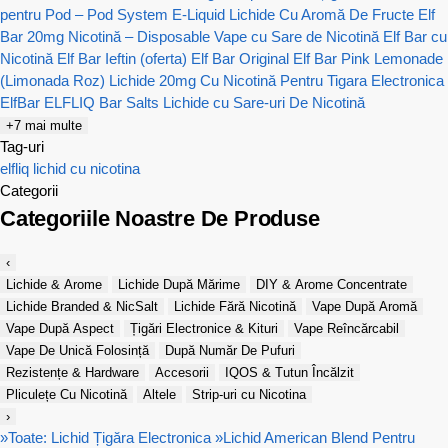
pentru Pod – Pod System E-Liquid
Lichide Cu Aromă De Fructe
Elf
Bar 20mg Nicotină – Disposable Vape cu Sare de Nicotină
Elf Bar cu
Nicotină
Elf Bar Ieftin (oferta)
Elf Bar Original
Elf Bar Pink Lemonade
(Limonada Roz)
Lichide 20mg Cu Nicotină Pentru Tigara Electronica
ElfBar ELFLIQ Bar Salts Lichide cu Sare-uri De Nicotină
+7 mai multe
Tag-uri
elfliq
lichid cu nicotina
Categorii
Categoriile Noastre De Produse
‹
Lichide & Arome
Lichide După Mărime
DIY & Arome Concentrate
Lichide Branded & NicSalt
Lichide Fără Nicotină
Vape După Aromă
Vape După Aspect
Țigări Electronice & Kituri
Vape Reîncărcabil
Vape De Unică Folosință
După Număr De Pufuri
Rezistențe & Hardware
Accesorii
IQOS & Tutun Încălzit
Pliculețe Cu Nicotină
Altele
Strip-uri cu Nicotina
›
»
Toate: Lichid Țigăra Electronica
»
Lichid American Blend Pentru