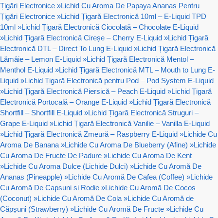
Țigări Electronice
»
Lichid Cu Aroma De Papaya Ananas Pentru
Țigări Electronice
»
Lichid Țigară Electronică 10ml – E-Liquid TPD
10ml
»
Lichid Țigară Electronică Ciocolată – Chocolate E-Liquid
»
Lichid Țigară Electronică Cireșe – Cherry E-Liquid
»
Lichid Țigară
Electronică DTL – Direct To Lung E-Liquid
»
Lichid Țigară Electronică
Lămâie – Lemon E-Liquid
»
Lichid Țigară Electronică Mentol –
Menthol E-Liquid
»
Lichid Țigară Electronică MTL – Mouth to Lung E-
Liquid
»
Lichid Țigară Electronică pentru Pod – Pod System E-Liquid
»
Lichid Țigară Electronică Piersică – Peach E-Liquid
»
Lichid Țigară
Electronică Portocală – Orange E-Liquid
»
Lichid Țigară Electronică
Shortfill – Shortfill E-Liquid
»
Lichid Țigară Electronică Struguri –
Grape E-Liquid
»
Lichid Țigară Electronică Vanilie – Vanilla E-Liquid
»
Lichid Țigară Electronică Zmeură – Raspberry E-Liquid
»
Lichide Cu
Aroma De Banana
»
Lichide Cu Aroma De Blueberry (Afine)
»
Lichide
Cu Aroma De Fructe De Padure
»
Lichide Cu Aroma De Kent
»
Lichide Cu Aroma Dulce (Lichide Dulci)
»
Lichide Cu Aromă De
Ananas (Pineapple)
»
Lichide Cu Aromă De Cafea (Coffee)
»
Lichide
Cu Aromă De Capsuni si Rodie
»
Lichide Cu Aromă De Cocos
(Coconut)
»
Lichide Cu Aromă De Cola
»
Lichide Cu Aromă de
Căpșuni (Strawberry)
»
Lichide Cu Aromă De Fructe
»
Lichide Cu