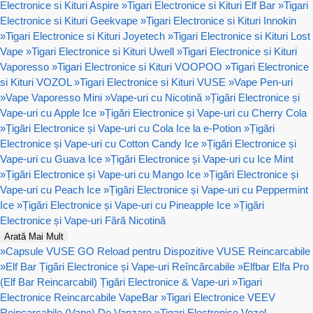
Electronice si Kituri Aspire
»
Tigari Electronice si Kituri Elf Bar
»
Tigari
Electronice si Kituri Geekvape
»
Tigari Electronice si Kituri Innokin
»
Tigari Electronice si Kituri Joyetech
»
Tigari Electronice si Kituri Lost
Vape
»
Tigari Electronice si Kituri Uwell
»
Tigari Electronice si Kituri
Vaporesso
»
Tigari Electronice si Kituri VOOPOO
»
Tigari Electronice
si Kituri VOZOL
»
Tigari Electronice si Kituri VUSE
»
Vape Pen-uri
»
Vape Vaporesso Mini
»
Vape-uri cu Nicotină
»
Țigări Electronice și
Vape-uri cu Apple Ice
»
Țigări Electronice și Vape-uri cu Cherry Cola
»
Țigări Electronice și Vape-uri cu Cola Ice la e-Potion
»
Țigări
Electronice și Vape-uri cu Cotton Candy Ice
»
Țigări Electronice și
Vape-uri cu Guava Ice
»
Țigări Electronice și Vape-uri cu Ice Mint
»
Țigări Electronice și Vape-uri cu Mango Ice
»
Țigări Electronice și
Vape-uri cu Peach Ice
»
Țigări Electronice și Vape-uri cu Peppermint
Ice
»
Țigări Electronice și Vape-uri cu Pineapple Ice
»
Țigări
Electronice și Vape-uri Fără Nicotină
Arată Mai Mult
»
Capsule VUSE GO Reload pentru Dispozitive VUSE Reincarcabile
»
Elf Bar Țigări Electronice și Vape-uri Reîncărcabile
»
Elfbar Elfa Pro
(Elf Bar Reincarcabil) Țigări Electronice & Vape-uri
»
Tigari
Electronice Reincarcabile VapeBar
»
Tigari Electronice VEEV
Reincarcabile (Vape) De Vanzare
»
Tigari Electronice Vozol