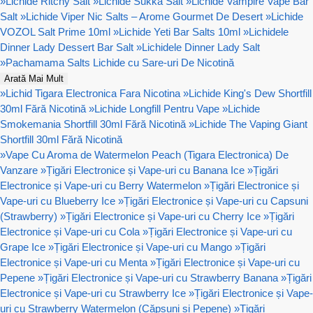
»
Lichide Ritchy Salt
»
Lichide Sukka Salt
»
Lichide Vampire Vape Bar
Salt
»
Lichide Viper Nic Salts – Arome Gourmet De Desert
»
Lichide
VOZOL Salt Prime 10ml
»
Lichide Yeti Bar Salts 10ml
»
Lichidele
Dinner Lady Dessert Bar Salt
»
Lichidele Dinner Lady Salt
»
Pachamama Salts Lichide cu Sare-uri De Nicotină
Arată Mai Mult
»
Lichid Tigara Electronica Fara Nicotina
»
Lichide King's Dew Shortfill
30ml Fără Nicotină
»
Lichide Longfill Pentru Vape
»
Lichide
Smokemania Shortfill 30ml Fără Nicotină
»
Lichide The Vaping Giant
Shortfill 30ml Fără Nicotină
»
Vape Cu Aroma de Watermelon Peach (Tigara Electronica) De
Vanzare
»
Țigări Electronice și Vape-uri cu Banana Ice
»
Țigări
Electronice și Vape-uri cu Berry Watermelon
»
Țigări Electronice și
Vape-uri cu Blueberry Ice
»
Țigări Electronice și Vape-uri cu Capsuni
(Strawberry)
»
Țigări Electronice și Vape-uri cu Cherry Ice
»
Țigări
Electronice și Vape-uri cu Cola
»
Țigări Electronice și Vape-uri cu
Grape Ice
»
Țigări Electronice și Vape-uri cu Mango
»
Țigări
Electronice și Vape-uri cu Menta
»
Țigări Electronice și Vape-uri cu
Pepene
»
Țigări Electronice și Vape-uri cu Strawberry Banana
»
Țigări
Electronice și Vape-uri cu Strawberry Ice
»
Țigări Electronice și Vape-
uri cu Strawberry Watermelon (Căpșuni și Pepene)
»
Țigări