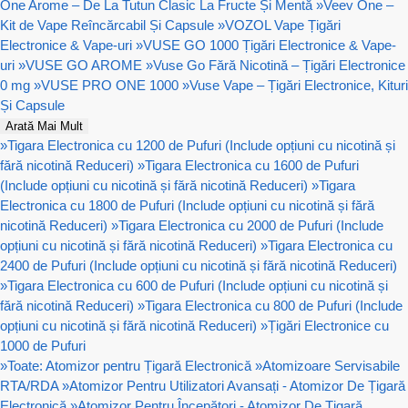
One Arome – De La Tutun Clasic La Fructe Și Mentă
»
Veev One –
Kit de Vape Reîncărcabil Și Capsule
»
VOZOL Vape Țigări
Electronice & Vape-uri
»
VUSE GO 1000 Țigări Electronice & Vape-
uri
»
VUSE GO AROME
»
Vuse Go Fără Nicotină – Țigări Electronice
0 mg
»
VUSE PRO ONE 1000
»
Vuse Vape – Țigări Electronice, Kituri
Și Capsule
Arată Mai Mult
»
Tigara Electronica cu 1200 de Pufuri (Include opțiuni cu nicotină și
fără nicotină Reduceri)
»
Tigara Electronica cu 1600 de Pufuri
(Include opțiuni cu nicotină și fără nicotină Reduceri)
»
Tigara
Electronica cu 1800 de Pufuri (Include opțiuni cu nicotină și fără
nicotină Reduceri)
»
Tigara Electronica cu 2000 de Pufuri (Include
opțiuni cu nicotină și fără nicotină Reduceri)
»
Tigara Electronica cu
2400 de Pufuri (Include opțiuni cu nicotină și fără nicotină Reduceri)
»
Tigara Electronica cu 600 de Pufuri (Include opțiuni cu nicotină și
fără nicotină Reduceri)
»
Tigara Electronica cu 800 de Pufuri (Include
opțiuni cu nicotină și fără nicotină Reduceri)
»
Țigări Electronice cu
1000 de Pufuri
»
Toate: Atomizor pentru Țigară Electronică
»
Atomizoare Servisabile
RTA/RDA
»
Atomizor Pentru Utilizatori Avansați - Atomizor De Țigară
Electronică
»
Atomizor Pentru Începători - Atomizor De Țigară