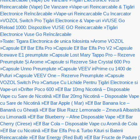
Reincarcabile (Vape) De Vanzare
»
Vape-uri Reincarcabile & Țigări
Electronice Reîncărcabile
»
Vape-uri Reincarcabile Cu Incarcator
»
VOZOL Switch Pro Țigări Electronice & Vape-uri
»
VUSE Go
Reload 1000: Dispozitive VUSE GO Reincarcabile
»
Țigări
Electronice Vuse Go Reîncărcabile
»
Toate: Tigara Electronica de unica folosinta
»
Arome VOZOL
»
Capsule Elf Bar Elfa Pro
»
Capsule Elf Bar Elfa Pro V2
»
Capsule
Icewave E1 preumplute
»
Capsule Lost Mary Tappo Pro – Rezerve
Preumplute Și Arome
»
Capsule si Rezerve Ske Crystal 600 Pro
»
Capsule Unno Preumplute
»
Capsule VEEV inPrime cu 1400 de
Pufuri
»
Capsule VEEV One – Rezerve Preumplute
»
Capsule
VOZOL Switch Pro
»
Cartușe Cu Lichide Pentru Țigări Electronice si
Vape-uri
»
Drifter Poco 600
»
Elf Bar 10mg Nicotină – Disposable
Vape cu Sare de Nicotină
»
Elf Bar 20mg Nicotină – Disposable Vape
cu Sare de Nicotină
»
Elf Bar Apple ( Mar)
»
Elf Bar Banana Ice –
Banană cu Gheață
»
Elf Bar Blue Razz Lemonade – Zmeură Albastră
cu Limonadă
»
Elf Bar Blueberry – Afine Disposable Vape
»
Elf Bar
Cherry (Cirese)
»
Elf Bar Cola – Disposable Vape cu Aromă de Cola
»
Elf Bar cu Nicotină
»
Elf Bar Elfa Pro & Turbo Kituri si Baterii
Reincarcabile
»
Elf Bar Energy (Red Bull)
»
Elf Bar Fructe de Padure (