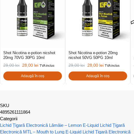
Shot Nicotina e-potion nicshot
Shot Nicotina e-potion 20mg
20mg 70VG 30PG 10ml
nicshot 50VG 50PG 10ml
29,00
lei
28,00
lei
29,00
lei
28,00
lei
TVA inclus
TVA inclus
Adaugă în coș
Adaugă în coș
SKU
4895261111864
Categorii
Lichid Țigară Electronică Lămâie – Lemon E-Liquid
Lichid Țigară
Electronică MTL – Mouth to Lung E-Liquid
Lichid Țigară Electronică