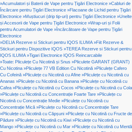
»
Acumulatori și Baterii de Vape pentru Țigări Electronice
»
Cabluri de
Încărcare pentru Țigări Electronice
»
Flacoane de Lichid pentru Țigări
Electronice
»
Muștiucuri (drip tip-uri) pentru Țigări Electronice
»
Unelte
și Accesorii de Vape pentru Țigări Electronice
»
Wrap-uri și Folii
pentru Acumulatori de Vape
»
Încărcătoare de Vape pentru Țigări
Electronice
»
DELIA Rezerve si Stickuri pentru IQOS ILUMA
»
Fiit Rezerve &
Stickuri pentru Dispozitive IQOS
»
TEREA Rezerve si Stickuri pentru
IQOS ILUMA
»
Tigari Electronice IQOS Reincarcabile
»
Toate: Pliculețe Cu Nicotină și Snus
»
Pliculete GARANT (GRANT)
Cu Nicotina
»
Pliculețe 77 VB Edition Cu Nicotină
»
Pliculețe Cafero
Cu Cofeină
»
Pliculețe cu Nicotină cu Afine
»
Pliculețe cu Nicotină cu
Ananas
»
Pliculețe cu Nicotină cu Banana
»
Pliculețe cu Nicotină cu
Cafea
»
Pliculețe cu Nicotină cu Cocos
»
Pliculețe cu Nicotină cu Cola
»
Pliculețe cu Nicotină cu Concentrație Foarte Tare
»
Pliculețe cu
Nicotină cu Concentrație Medie
»
Pliculețe cu Nicotină cu
Concentrație Mică
»
Pliculețe cu Nicotină cu Concentrație Tare
»
Pliculețe cu Nicotină cu Căpșuni
»
Pliculețe cu Nicotină cu Fructe de
Pădure
»
Pliculețe cu Nicotină cu Kiwi
»
Pliculețe cu Nicotină cu
Mango
»
Pliculețe cu Nicotină cu Mar
»
Pliculețe cu Nicotină cu Mentă