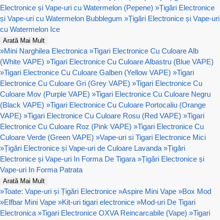
Electronice și Vape-uri cu Watermelon (Pepene)
»
Țigări Electronice
și Vape-uri cu Watermelon Bubblegum
»
Țigări Electronice și Vape-uri
cu Watermelon Ice
Arată Mai Mult
»
Mini Narghilea Electronica
»
Tigari Electronice Cu Culoare Alb
(White VAPE)
»
Tigari Electronice Cu Culoare Albastru (Blue VAPE)
»
Tigari Electronice Cu Culoare Galben (Yellow VAPE)
»
Tigari
Electronice Cu Culoare Gri (Grey VAPE)
»
Tigari Electronice Cu
Culoare Mov (Purple VAPE)
»
Tigari Electronice Cu Culoare Negru
(Black VAPE)
»
Tigari Electronice Cu Culoare Portocaliu (Orange
VAPE)
»
Tigari Electronice Cu Culoare Rosu (Red VAPE)
»
Tigari
Electronice Cu Culoare Roz (Pink VAPE)
»
Tigari Electronice Cu
Culoare Verde (Green VAPE)
»
Vape-uri si Tigari Electronice Mici
»
Țigări Electronice și Vape-uri de Culoare Lavanda
»
Țigări
Electronice și Vape-uri In Forma De Tigara
»
Țigări Electronice și
Vape-uri In Forma Patrata
Arată Mai Mult
»
Toate: Vape-uri și Țigări Electronice
»
Aspire Mini Vape
»
Box Mod
»
Elfbar Mini Vape
»
Kit-uri tigari electronice
»
Mod-uri De Tigari
Electronica
»
Tigari Electronice OXVA Reincarcabile (Vape)
»
Tigari