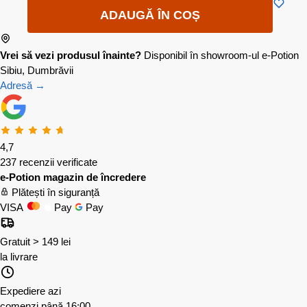
ADAUGĂ ÎN COȘ
Vrei să vezi produsul înainte?
Disponibil în showroom-ul e-Potion
Sibiu, Dumbrăvii
Adresă →
4,7
237 recenzii verificate
e-Potion magazin de încredere
Plătești în siguranță
VISA
Pay
Pay
Gratuit > 149 lei
la livrare
Expediere azi
comenzi până 16:00