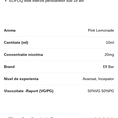
ELIFLIQ este interzis persoanelor sub 18 ani
Aroma
Pink Lemonade
Cantitate (ml)
10ml
Concentratie nicotina
20mg
Brand
Elf Bar
Nivel de experienta
Avansat, Incepator
Viscozitate -Raport (VG/PG)
50%VG 50%PG