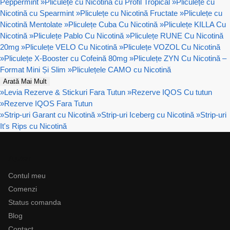
Peppermint
»
Pliculețe cu Nicotină cu Profil Tropical
»
Pliculețe cu
Nicotină cu Spearmint
»
Pliculețe cu Nicotină Fructate
»
Pliculețe cu
Nicotină Mentolate
»
Pliculețe Cuba Cu Nicotină
»
Pliculețe KILLA Cu
Nicotină
»
Pliculețe Pablo Cu Nicotină
»
Pliculețe RUNE Cu Nicotină
20mg
»
Pliculețe VELO Cu Nicotină
»
Pliculețe VOZOL Cu Nicotină
»
Pliculețe X-Booster cu Cofeină 80mg
»
Pliculețe ZYN Cu Nicotină –
Format Mini Și Slim
»
Pliculețele CAMO cu Nicotină
Arată Mai Mult
»
Levia Rezerve & Stickuri Fara Tutun
»
Rezerve IQOS Cu tutun
»
Rezerve IQOS Fara Tutun
»
Strip-uri Garant cu Nicotină
»
Strip-uri Iceberg cu Nicotină
»
Strip-uri
It's Rips cu Nicotină
Ajutor
Contul meu
Comenzi
Status comanda
Blog
Contact