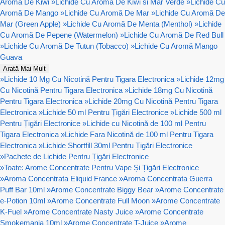
Aromă De Kiwi
»
Lichide Cu Aromă De Kiwi si Mar Verde
»
Lichide Cu
Aromă De Mango
»
Lichide Cu Aromă De Mar
»
Lichide Cu Aromă De
Mar (Green Apple)
»
Lichide Cu Aromă De Menta (Menthol)
»
Lichide
Cu Aromă De Pepene (Watermelon)
»
Lichide Cu Aromă De Red Bull
»
Lichide Cu Aromă De Tutun (Tobacco)
»
Lichide Cu Aromă Mango
Guava
Arată Mai Mult
»
Lichide 10 Mg Cu Nicotină Pentru Tigara Electronica
»
Lichide 12mg
Cu Nicotină Pentru Tigara Electronica
»
Lichide 18mg Cu Nicotină
Pentru Tigara Electronica
»
Lichide 20mg Cu Nicotină Pentru Tigara
Electronica
»
Lichide 50 ml Pentru Țigări Electronice
»
Lichide 500 ml
Pentru Țigări Electronice
»
Lichide cu Nicotină de 100 ml Pentru
Tigara Electronica
»
Lichide Fara Nicotină de 100 ml Pentru Tigara
Electronica
»
Lichide Shortfill 30ml Pentru Țigări Electronice
»
Pachete de Lichide Pentru Țigări Electronice
»
Toate: Arome Concentrate Pentru Vape Și Țigări Electronice
»
Aroma Concentrata Eliquid France
»
Aroma Concentrata Guerra
Puff Bar 10ml
»
Arome Concentrate Biggy Bear
»
Arome Concentrate
e-Potion 10ml
»
Arome Concentrate Full Moon
»
Arome Concentrate
K-Fuel
»
Arome Concentrate Nasty Juice
»
Arome Concentrate
Smokemania 10ml
»
Arome Concentrate T-Juice
»
Arome