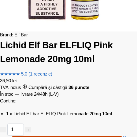
Brand:
Elf Bar
Lichid Elf Bar ELFLIQ Pink
Lemonade 20mg 10ml
★
★
★
★
★
5,0 (1 recenzie)
36,90
lei
TVA inclus
Cumpără și câștigă
36 puncte
În stoc — livrare 24/48h
(L-V)
Contine:
1 x Lichid Elf bar ELFLIQ Pink Lemonade 20mg 10ml
−
+