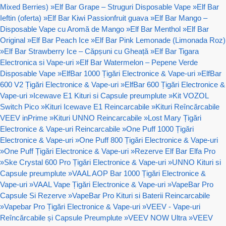
Mixed Berries)
»
Elf Bar Grape – Struguri Disposable Vape
»
Elf Bar
Ieftin (oferta)
»
Elf Bar Kiwi Passionfruit guava
»
Elf Bar Mango –
Disposable Vape cu Aromă de Mango
»
Elf Bar Menthol
»
Elf Bar
Original
»
Elf Bar Peach Ice
»
Elf Bar Pink Lemonade (Limonada Roz)
»
Elf Bar Strawberry Ice – Căpșuni cu Gheață
»
Elf Bar Tigara
Electronica si Vape-uri
»
Elf Bar Watermelon – Pepene Verde
Disposable Vape
»
ElfBar 1000 Țigări Electronice & Vape-uri
»
ElfBar
600 V2 Țigări Electronice & Vape-uri
»
ElfBar 600 Țigări Electronice &
Vape-uri
»
Icewave E1 Kituri si Capsule preumplute
»
Kit VOZOL
Switch Pico
»
Kituri Icewave E1 Reincarcabile
»
Kituri Reîncărcabile
VEEV inPrime
»
Kituri UNNO Reincarcabile
»
Lost Mary Țigări
Electronice & Vape-uri Reincarcabile
»
One Puff 1000 Țigări
Electronice & Vape-uri
»
One Puff 800 Țigări Electronice & Vape-uri
»
One Puff Țigări Electronice & Vape-uri
»
Rezerve Elf Bar Elfa Pro
»
Ske Crystal 600 Pro Țigări Electronice & Vape-uri
»
UNNO Kituri si
Capsule preumplute
»
VAAL AOP Bar 1000 Țigări Electronice &
Vape-uri
»
VAAL Vape Țigări Electronice & Vape-uri
»
VapeBar Pro
Capsule Si Rezerve
»
VapeBar Pro Kituri si Baterii Reincarcabile
»
Vapebar Pro Țigări Electronice & Vape-uri
»
VEEV - Vape-uri
Reîncărcabile și Capsule Preumplute
»
VEEV NOW Ultra
»
VEEV