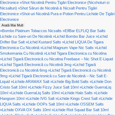
Electronice
»
Shot Nicotină Pentru Țigări Electronice (Nicshoturi si
Nicsalturi)
»
Shot Săruri de Nicotină & Nicsalt Pentru Țigări
Electronice
»
Shot-uri Nicotină Pura e-Potion Pentru Lichide De Țigări
Electronice
Arată Mai Mult
»
Bombo Platinum Tobaccos Nicsalts
»
ElfBar ELFLIQ Bar Salts
Lichide cu Sare-uri De Nicotină
»
Lichid Bombo Bar Juice
»
Lichid
Drifter Bar Salt
»
Lichid Kustard Salts
»
Lichid LIQUA De Tigara
Electronica Cu Nicotină
»
Lichid Magnum Vape Nic Salts
»
Lichid
Smokemania Cu Nicotină
»
Lichid Tigara Electronica cu Nicotina
»
Lichid Țigară Electronică cu Nicotina Freebase – Nic Shot E-Liquid
»
Lichid Țigară Electronică cu Nicotină 3mg
»
Lichid Țigară
Electronică cu Nicotină 6mg
»
Lichid Țigară Electronică cu Nicotină
9mg
»
Lichid Țigară Electronică cu Sare de Nicotină – Nic Salt E-
Liquid
»
Lichide ARAMAX Salt
»
Lichide Big Bold Salts
»
Lichide Don
Cristo Salt 10ml
»
Lichide Fizzy Juice Salt 10ml
»
Lichide GuerraLiq
10ml
»
Lichide GuerraLiq Salts 10ml
»
Lichide Halo Salts
»
Lichide
Hangsen 10ml
»
Lichide IVG Salt
»
Lichide Kings Crest Salt
»
Lichide
LIQUA Salts
»
Lichide OOPs Salt 10ml
»
Lichide OSSEM Salts
»
Lichide OXVA OX Salts 10ml
»
Lichide Riot Squad Bar Salt 10ml