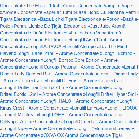
Concentrate The Flavor 10ml
»
Arome Concentrate Vampire Vape
»
Arome Concentrate VapeBar 10ml
»
Baza Lichid Cu Nicotina Pentru
Tigara Electronica
»
Baza Lichid Tigara Electronica e-Potion
»
Bază e-
Potion Pentru Lichide De Țigări Electronice
»
Just Juice Aromă
Concentrata de Țigări Electronice
»
La Lechería Vape Aromă
Concentrata de Țigări Electronice
»
Longfill Aisu 10ml - Arome
Concentrate
»
Longfill ALPACA
»
Longfill Atemporal by The Mind
Flayer
»
Longfill Babel 24ml – Arome Concentrate
»
Longfill Bombo -
Arome Concentrate
»
Longfill Bombo Core Edition – Arome
Concentrate
»
Longfill Curieux Potions – Arome Concentrate
»
Longfill
Dinner Lady Dessert Bar – Arome Concentrate
»
Longfill Dinner Lady
– Arome Concentrate
»
Longfill Dr Frost – Arome Concentrate
»
Longfill Drifter Bar 16ml & 24ml - Arome Concentrate
»
Longfill
Drifter Exotic 12ml – Arome Concentrate
»
Longfill Drifter Hyper 5ml -
Arome Concentrate
»
Longfill HALO – Arome Concentrate
»
Longfill
Kings Crest – Arome Concentrate
»
Longfill La Yaya
»
Longfill LIQUA
»
Longfill Montreal
»
Longfill OHF – Arome Concentrate
»
Longfill
Oil4vap – Arome Concentrate
»
Longfill Omerta – Arome Concentrate
»
Longfill Viper – Arome Concentrate
»
Longfill Yeti Summit Series –
Arome Concentrate
»
OXVA OX Aromă Concentrata de Țigări