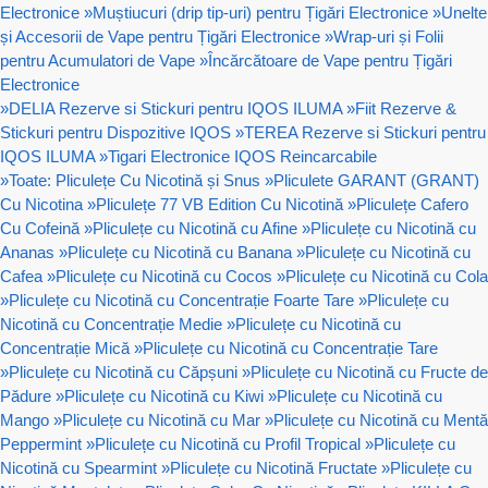
Electronice
»
Muștiucuri (drip tip-uri) pentru Țigări Electronice
»
Unelte
și Accesorii de Vape pentru Țigări Electronice
»
Wrap-uri și Folii
pentru Acumulatori de Vape
»
Încărcătoare de Vape pentru Țigări
Electronice
»
DELIA Rezerve si Stickuri pentru IQOS ILUMA
»
Fiit Rezerve &
Stickuri pentru Dispozitive IQOS
»
TEREA Rezerve si Stickuri pentru
IQOS ILUMA
»
Tigari Electronice IQOS Reincarcabile
»
Toate: Pliculețe Cu Nicotină și Snus
»
Pliculete GARANT (GRANT)
Cu Nicotina
»
Pliculețe 77 VB Edition Cu Nicotină
»
Pliculețe Cafero
Cu Cofeină
»
Pliculețe cu Nicotină cu Afine
»
Pliculețe cu Nicotină cu
Ananas
»
Pliculețe cu Nicotină cu Banana
»
Pliculețe cu Nicotină cu
Cafea
»
Pliculețe cu Nicotină cu Cocos
»
Pliculețe cu Nicotină cu Cola
»
Pliculețe cu Nicotină cu Concentrație Foarte Tare
»
Pliculețe cu
Nicotină cu Concentrație Medie
»
Pliculețe cu Nicotină cu
Concentrație Mică
»
Pliculețe cu Nicotină cu Concentrație Tare
»
Pliculețe cu Nicotină cu Căpșuni
»
Pliculețe cu Nicotină cu Fructe de
Pădure
»
Pliculețe cu Nicotină cu Kiwi
»
Pliculețe cu Nicotină cu
Mango
»
Pliculețe cu Nicotină cu Mar
»
Pliculețe cu Nicotină cu Mentă
Peppermint
»
Pliculețe cu Nicotină cu Profil Tropical
»
Pliculețe cu
Nicotină cu Spearmint
»
Pliculețe cu Nicotină Fructate
»
Pliculețe cu