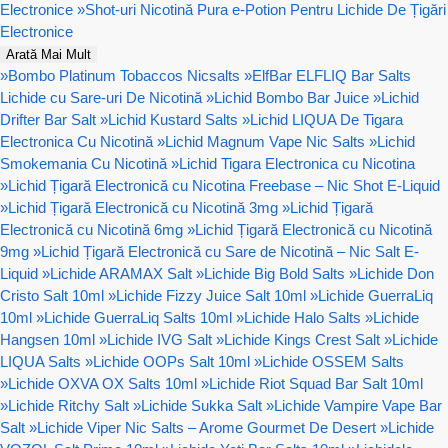
Electronice
»
Shot-uri Nicotină Pura e-Potion Pentru Lichide De Țigări
Electronice
Arată Mai Mult
»
Bombo Platinum Tobaccos Nicsalts
»
ElfBar ELFLIQ Bar Salts
Lichide cu Sare-uri De Nicotină
»
Lichid Bombo Bar Juice
»
Lichid
Drifter Bar Salt
»
Lichid Kustard Salts
»
Lichid LIQUA De Tigara
Electronica Cu Nicotină
»
Lichid Magnum Vape Nic Salts
»
Lichid
Smokemania Cu Nicotină
»
Lichid Tigara Electronica cu Nicotina
»
Lichid Țigară Electronică cu Nicotina Freebase – Nic Shot E-Liquid
»
Lichid Țigară Electronică cu Nicotină 3mg
»
Lichid Țigară
Electronică cu Nicotină 6mg
»
Lichid Țigară Electronică cu Nicotină
9mg
»
Lichid Țigară Electronică cu Sare de Nicotină – Nic Salt E-
Liquid
»
Lichide ARAMAX Salt
»
Lichide Big Bold Salts
»
Lichide Don
Cristo Salt 10ml
»
Lichide Fizzy Juice Salt 10ml
»
Lichide GuerraLiq
10ml
»
Lichide GuerraLiq Salts 10ml
»
Lichide Halo Salts
»
Lichide
Hangsen 10ml
»
Lichide IVG Salt
»
Lichide Kings Crest Salt
»
Lichide
LIQUA Salts
»
Lichide OOPs Salt 10ml
»
Lichide OSSEM Salts
»
Lichide OXVA OX Salts 10ml
»
Lichide Riot Squad Bar Salt 10ml
»
Lichide Ritchy Salt
»
Lichide Sukka Salt
»
Lichide Vampire Vape Bar
Salt
»
Lichide Viper Nic Salts – Arome Gourmet De Desert
»
Lichide