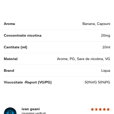
Aroma
Banana, Capsuni
Concentratie nicotina
20mg
Cantitate (ml)
10ml
Material
Arome, PG, Sare de nicotina, VG
Brand
Liqua
Viscozitate -Raport (VG/PG)
50%VG 50%PG
ivan geani
(proprietar verificat)