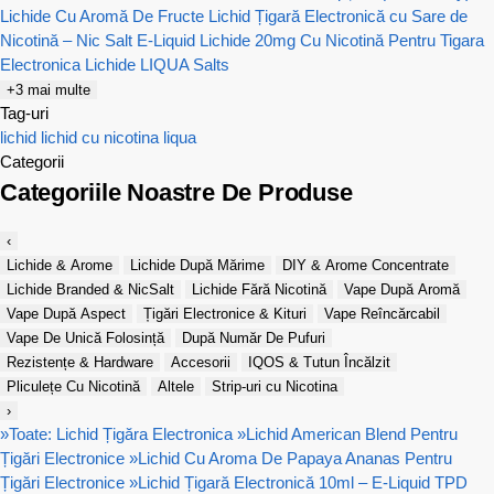
Lichide Cu Aromă De Fructe
Lichid Țigară Electronică cu Sare de
Nicotină – Nic Salt E-Liquid
Lichide 20mg Cu Nicotină Pentru Tigara
Electronica
Lichide LIQUA Salts
+3 mai multe
Tag-uri
lichid
lichid cu nicotina
liqua
Categorii
Categoriile Noastre De Produse
‹
Lichide & Arome
Lichide După Mărime
DIY & Arome Concentrate
Lichide Branded & NicSalt
Lichide Fără Nicotină
Vape După Aromă
Vape După Aspect
Țigări Electronice & Kituri
Vape Reîncărcabil
Vape De Unică Folosință
După Număr De Pufuri
Rezistențe & Hardware
Accesorii
IQOS & Tutun Încălzit
Pliculețe Cu Nicotină
Altele
Strip-uri cu Nicotina
›
»
Toate: Lichid Țigăra Electronica
»
Lichid American Blend Pentru
Țigări Electronice
»
Lichid Cu Aroma De Papaya Ananas Pentru
Țigări Electronice
»
Lichid Țigară Electronică 10ml – E-Liquid TPD