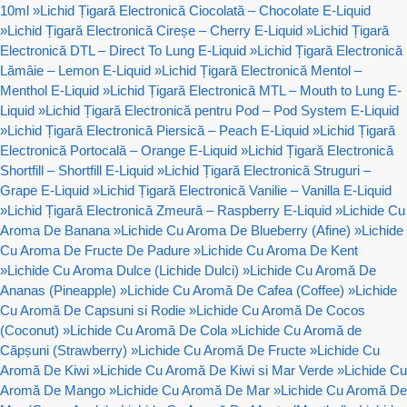
10ml
»
Lichid Țigară Electronică Ciocolată – Chocolate E-Liquid
»
Lichid Țigară Electronică Cireșe – Cherry E-Liquid
»
Lichid Țigară
Electronică DTL – Direct To Lung E-Liquid
»
Lichid Țigară Electronică
Lămâie – Lemon E-Liquid
»
Lichid Țigară Electronică Mentol –
Menthol E-Liquid
»
Lichid Țigară Electronică MTL – Mouth to Lung E-
Liquid
»
Lichid Țigară Electronică pentru Pod – Pod System E-Liquid
»
Lichid Țigară Electronică Piersică – Peach E-Liquid
»
Lichid Țigară
Electronică Portocală – Orange E-Liquid
»
Lichid Țigară Electronică
Shortfill – Shortfill E-Liquid
»
Lichid Țigară Electronică Struguri –
Grape E-Liquid
»
Lichid Țigară Electronică Vanilie – Vanilla E-Liquid
»
Lichid Țigară Electronică Zmeură – Raspberry E-Liquid
»
Lichide Cu
Aroma De Banana
»
Lichide Cu Aroma De Blueberry (Afine)
»
Lichide
Cu Aroma De Fructe De Padure
»
Lichide Cu Aroma De Kent
»
Lichide Cu Aroma Dulce (Lichide Dulci)
»
Lichide Cu Aromă De
Ananas (Pineapple)
»
Lichide Cu Aromă De Cafea (Coffee)
»
Lichide
Cu Aromă De Capsuni si Rodie
»
Lichide Cu Aromă De Cocos
(Coconut)
»
Lichide Cu Aromă De Cola
»
Lichide Cu Aromă de
Căpșuni (Strawberry)
»
Lichide Cu Aromă De Fructe
»
Lichide Cu
Aromă De Kiwi
»
Lichide Cu Aromă De Kiwi si Mar Verde
»
Lichide Cu
Aromă De Mango
»
Lichide Cu Aromă De Mar
»
Lichide Cu Aromă De