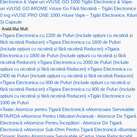
Electronice & Vape-uri
»
VUSE GO 1000 Țigări Electronice & Vape-
uri
»
VUSE GO AROME
»
Vuse Go Fără Nicotină – Țigări Electronice
0 mg
»
VUSE PRO ONE 1000
»
Vuse Vape – Țigări Electronice, Kituri
Și Capsule
Arată Mai Mult
»
Tigara Electronica cu 1200 de Pufuri (Include opțiuni cu nicotină și
fără nicotină Reduceri)
»
Tigara Electronica cu 1600 de Pufuri
(Include opțiuni cu nicotină și fără nicotină Reduceri)
»
Tigara
Electronica cu 1800 de Pufuri (Include opțiuni cu nicotină și fără
nicotină Reduceri)
»
Tigara Electronica cu 2000 de Pufuri (Include
opțiuni cu nicotină și fără nicotină Reduceri)
»
Tigara Electronica cu
2400 de Pufuri (Include opțiuni cu nicotină și fără nicotină Reduceri)
»
Tigara Electronica cu 600 de Pufuri (Include opțiuni cu nicotină și
fără nicotină Reduceri)
»
Tigara Electronica cu 800 de Pufuri (Include
opțiuni cu nicotină și fără nicotină Reduceri)
»
Țigări Electronice cu
1000 de Pufuri
»
Toate: Atomizor pentru Țigară Electronică
»
Atomizoare Servisabile
RTA/RDA
»
Atomizor Pentru Utilizatori Avansați - Atomizor De Țigară
Electronică
»
Atomizor Pentru Începători - Atomizor De Țigară
Electronică
»
Atomizor Sub-Ohm Pentru Țigară Electronică
»
Bumbac
Organic Pentru Atomizoare Servisabile
»
Cartuș Vape Reîncărcabil