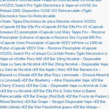
»
VOZOL Switch Pro Țigări Electronice & Vape-uri
»
VUSE Go
Reload 1000: Dispozitive VUSE GO Reincarcabile
»
Țigări
Electronice Vuse Go Reîncărcabile
»
Toate: Tigara Electronica de unica folosinta
»
Arome VOZOL
»
Capsule Elf Bar Elfa Pro
»
Capsule Elf Bar Elfa Pro V2
»
Capsule
Icewave E1 preumplute
»
Capsule Lost Mary Tappo Pro – Rezerve
Preumplute Și Arome
»
Capsule si Rezerve Ske Crystal 600 Pro
»
Capsule Unno Preumplute
»
Capsule VEEV inPrime cu 1400 de
Pufuri
»
Capsule VEEV One – Rezerve Preumplute
»
Capsule
VOZOL Switch Pro
»
Cartușe Cu Lichide Pentru Țigări Electronice si
Vape-uri
»
Drifter Poco 600
»
Elf Bar 10mg Nicotină – Disposable
Vape cu Sare de Nicotină
»
Elf Bar 20mg Nicotină – Disposable Vape
cu Sare de Nicotină
»
Elf Bar Apple ( Mar)
»
Elf Bar Banana Ice –
Banană cu Gheață
»
Elf Bar Blue Razz Lemonade – Zmeură Albastră
cu Limonadă
»
Elf Bar Blueberry – Afine Disposable Vape
»
Elf Bar
Cherry (Cirese)
»
Elf Bar Cola – Disposable Vape cu Aromă de Cola
»
Elf Bar cu Nicotină
»
Elf Bar Elfa Pro & Turbo Kituri si Baterii
Reincarcabile
»
Elf Bar Energy (Red Bull)
»
Elf Bar Fructe de Padure (
Mixed Berries)
»
Elf Bar Grape – Struguri Disposable Vape
»
Elf Bar
Ieftin (oferta)
»
Elf Bar Kiwi Passionfruit guava
»
Elf Bar Mango –