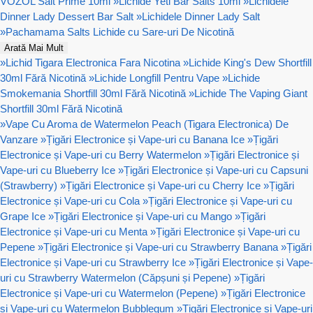
VOZOL Salt Prime 10ml
»
Lichide Yeti Bar Salts 10ml
»
Lichidele
Dinner Lady Dessert Bar Salt
»
Lichidele Dinner Lady Salt
»
Pachamama Salts Lichide cu Sare-uri De Nicotină
Arată Mai Mult
»
Lichid Tigara Electronica Fara Nicotina
»
Lichide King's Dew Shortfill
30ml Fără Nicotină
»
Lichide Longfill Pentru Vape
»
Lichide
Smokemania Shortfill 30ml Fără Nicotină
»
Lichide The Vaping Giant
Shortfill 30ml Fără Nicotină
»
Vape Cu Aroma de Watermelon Peach (Tigara Electronica) De
Vanzare
»
Țigări Electronice și Vape-uri cu Banana Ice
»
Țigări
Electronice și Vape-uri cu Berry Watermelon
»
Țigări Electronice și
Vape-uri cu Blueberry Ice
»
Țigări Electronice și Vape-uri cu Capsuni
(Strawberry)
»
Țigări Electronice și Vape-uri cu Cherry Ice
»
Țigări
Electronice și Vape-uri cu Cola
»
Țigări Electronice și Vape-uri cu
Grape Ice
»
Țigări Electronice și Vape-uri cu Mango
»
Țigări
Electronice și Vape-uri cu Menta
»
Țigări Electronice și Vape-uri cu
Pepene
»
Țigări Electronice și Vape-uri cu Strawberry Banana
»
Țigări
Electronice și Vape-uri cu Strawberry Ice
»
Țigări Electronice și Vape-
uri cu Strawberry Watermelon (Căpșuni și Pepene)
»
Țigări
Electronice și Vape-uri cu Watermelon (Pepene)
»
Țigări Electronice
și Vape-uri cu Watermelon Bubblegum
»
Țigări Electronice și Vape-uri