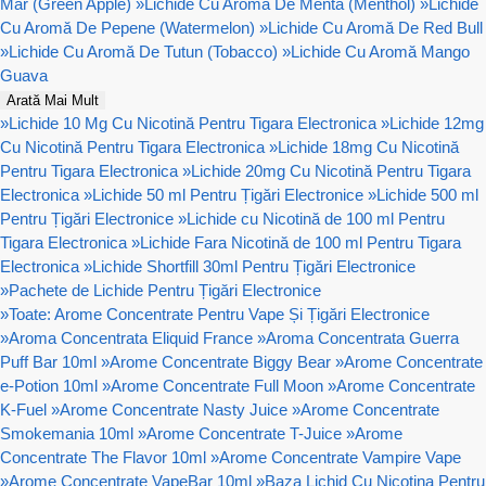
Mar (Green Apple)
»
Lichide Cu Aromă De Menta (Menthol)
»
Lichide
Cu Aromă De Pepene (Watermelon)
»
Lichide Cu Aromă De Red Bull
»
Lichide Cu Aromă De Tutun (Tobacco)
»
Lichide Cu Aromă Mango
Guava
Arată Mai Mult
»
Lichide 10 Mg Cu Nicotină Pentru Tigara Electronica
»
Lichide 12mg
Cu Nicotină Pentru Tigara Electronica
»
Lichide 18mg Cu Nicotină
Pentru Tigara Electronica
»
Lichide 20mg Cu Nicotină Pentru Tigara
Electronica
»
Lichide 50 ml Pentru Țigări Electronice
»
Lichide 500 ml
Pentru Țigări Electronice
»
Lichide cu Nicotină de 100 ml Pentru
Tigara Electronica
»
Lichide Fara Nicotină de 100 ml Pentru Tigara
Electronica
»
Lichide Shortfill 30ml Pentru Țigări Electronice
»
Pachete de Lichide Pentru Țigări Electronice
»
Toate: Arome Concentrate Pentru Vape Și Țigări Electronice
»
Aroma Concentrata Eliquid France
»
Aroma Concentrata Guerra
Puff Bar 10ml
»
Arome Concentrate Biggy Bear
»
Arome Concentrate
e-Potion 10ml
»
Arome Concentrate Full Moon
»
Arome Concentrate
K-Fuel
»
Arome Concentrate Nasty Juice
»
Arome Concentrate
Smokemania 10ml
»
Arome Concentrate T-Juice
»
Arome
Concentrate The Flavor 10ml
»
Arome Concentrate Vampire Vape
»
Arome Concentrate VapeBar 10ml
»
Baza Lichid Cu Nicotina Pentru