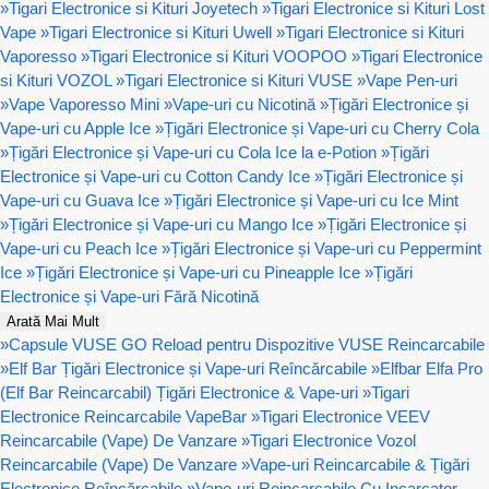
»
Tigari Electronice si Kituri Joyetech
»
Tigari Electronice si Kituri Lost
Vape
»
Tigari Electronice si Kituri Uwell
»
Tigari Electronice si Kituri
Vaporesso
»
Tigari Electronice si Kituri VOOPOO
»
Tigari Electronice
si Kituri VOZOL
»
Tigari Electronice si Kituri VUSE
»
Vape Pen-uri
»
Vape Vaporesso Mini
»
Vape-uri cu Nicotină
»
Țigări Electronice și
Vape-uri cu Apple Ice
»
Țigări Electronice și Vape-uri cu Cherry Cola
»
Țigări Electronice și Vape-uri cu Cola Ice la e-Potion
»
Țigări
Electronice și Vape-uri cu Cotton Candy Ice
»
Țigări Electronice și
Vape-uri cu Guava Ice
»
Țigări Electronice și Vape-uri cu Ice Mint
»
Țigări Electronice și Vape-uri cu Mango Ice
»
Țigări Electronice și
Vape-uri cu Peach Ice
»
Țigări Electronice și Vape-uri cu Peppermint
Ice
»
Țigări Electronice și Vape-uri cu Pineapple Ice
»
Țigări
Electronice și Vape-uri Fără Nicotină
Arată Mai Mult
»
Capsule VUSE GO Reload pentru Dispozitive VUSE Reincarcabile
»
Elf Bar Țigări Electronice și Vape-uri Reîncărcabile
»
Elfbar Elfa Pro
(Elf Bar Reincarcabil) Țigări Electronice & Vape-uri
»
Tigari
Electronice Reincarcabile VapeBar
»
Tigari Electronice VEEV
Reincarcabile (Vape) De Vanzare
»
Tigari Electronice Vozol
Reincarcabile (Vape) De Vanzare
»
Vape-uri Reincarcabile & Țigări
Electronice Reîncărcabile
»
Vape-uri Reincarcabile Cu Incarcator