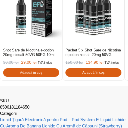
Shot Sare de Nicotina e-potion
Pachet 5 x Shot Sare de Nicotina
20mg nicsalt 50VG 50PG 10ml
e-potion nicsalt 20mg 50VG
(Hybrid)
50PG 10ml (Hybrid)
30,00
lei
29,00
lei
150,00
lei
134,90
lei
TVA inclus
TVA inclus
Adaugă în coș
Adaugă în coș
SKU
8596181184650
Categorii
Lichid Țigară Electronică pentru Pod – Pod System E-Liquid
Lichide
Cu Aroma De Banana
Lichide Cu Aromă de Căpșuni (Strawberry)