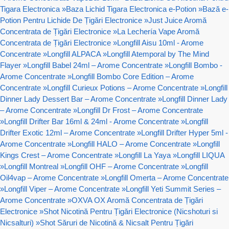
Tigara Electronica
»
Baza Lichid Tigara Electronica e-Potion
»
Bază e-
Potion Pentru Lichide De Țigări Electronice
»
Just Juice Aromă
Concentrata de Țigări Electronice
»
La Lechería Vape Aromă
Concentrata de Țigări Electronice
»
Longfill Aisu 10ml - Arome
Concentrate
»
Longfill ALPACA
»
Longfill Atemporal by The Mind
Flayer
»
Longfill Babel 24ml – Arome Concentrate
»
Longfill Bombo -
Arome Concentrate
»
Longfill Bombo Core Edition – Arome
Concentrate
»
Longfill Curieux Potions – Arome Concentrate
»
Longfill
Dinner Lady Dessert Bar – Arome Concentrate
»
Longfill Dinner Lady
– Arome Concentrate
»
Longfill Dr Frost – Arome Concentrate
»
Longfill Drifter Bar 16ml & 24ml - Arome Concentrate
»
Longfill
Drifter Exotic 12ml – Arome Concentrate
»
Longfill Drifter Hyper 5ml -
Arome Concentrate
»
Longfill HALO – Arome Concentrate
»
Longfill
Kings Crest – Arome Concentrate
»
Longfill La Yaya
»
Longfill LIQUA
»
Longfill Montreal
»
Longfill OHF – Arome Concentrate
»
Longfill
Oil4vap – Arome Concentrate
»
Longfill Omerta – Arome Concentrate
»
Longfill Viper – Arome Concentrate
»
Longfill Yeti Summit Series –
Arome Concentrate
»
OXVA OX Aromă Concentrata de Țigări
Electronice
»
Shot Nicotină Pentru Țigări Electronice (Nicshoturi si
Nicsalturi)
»
Shot Săruri de Nicotină & Nicsalt Pentru Țigări