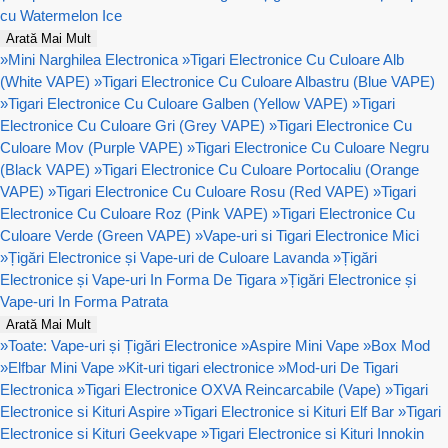
cu Watermelon Ice
Arată Mai Mult
»
Mini Narghilea Electronica
»
Tigari Electronice Cu Culoare Alb
(White VAPE)
»
Tigari Electronice Cu Culoare Albastru (Blue VAPE)
»
Tigari Electronice Cu Culoare Galben (Yellow VAPE)
»
Tigari
Electronice Cu Culoare Gri (Grey VAPE)
»
Tigari Electronice Cu
Culoare Mov (Purple VAPE)
»
Tigari Electronice Cu Culoare Negru
(Black VAPE)
»
Tigari Electronice Cu Culoare Portocaliu (Orange
VAPE)
»
Tigari Electronice Cu Culoare Rosu (Red VAPE)
»
Tigari
Electronice Cu Culoare Roz (Pink VAPE)
»
Tigari Electronice Cu
Culoare Verde (Green VAPE)
»
Vape-uri si Tigari Electronice Mici
»
Țigări Electronice și Vape-uri de Culoare Lavanda
»
Țigări
Electronice și Vape-uri In Forma De Tigara
»
Țigări Electronice și
Vape-uri In Forma Patrata
Arată Mai Mult
»
Toate: Vape-uri și Țigări Electronice
»
Aspire Mini Vape
»
Box Mod
»
Elfbar Mini Vape
»
Kit-uri tigari electronice
»
Mod-uri De Tigari
Electronica
»
Tigari Electronice OXVA Reincarcabile (Vape)
»
Tigari
Electronice si Kituri Aspire
»
Tigari Electronice si Kituri Elf Bar
»
Tigari
Electronice si Kituri Geekvape
»
Tigari Electronice si Kituri Innokin