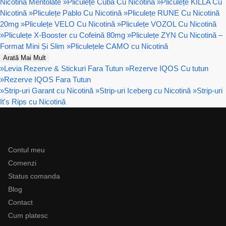
Nicotină Mentolate
»
Pliculețe Cuba Cu Nicotină
»
Pliculețe KILLA Cu
Nicotină
»
Pliculețe Pablo Cu Nicotină
»
Pliculețe RUNE Cu Nicotină
20mg
»
Pliculețe VELO Cu Nicotină
»
Pliculețe VOZOL Cu Nicotină
»
Pliculețe X-Booster cu Cofeină 80mg
»
Pliculețe ZYN Cu Nicotină –
Format Mini Și Slim
»
Pliculețele CAMO cu Nicotină
Arată Mai Mult
»
Levia Rezerve & Stickuri Fara Tutun
»
Rezerve IQOS Cu tutun
»
Rezerve IQOS Fara Tutun
»
Strip-uri Garant cu Nicotină
»
Strip-uri Iceberg cu Nicotină
»
Strip-uri
It's Rips cu Nicotină
Ajutor
Contul meu
Comenzi
Status comanda
Blog
Contact
Cum platesc