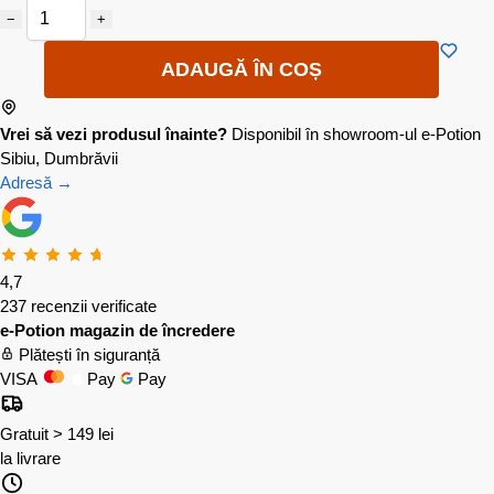
−
+
ADAUGĂ ÎN COȘ
Vrei să vezi produsul înainte?
Disponibil în showroom-ul e-Potion
Sibiu, Dumbrăvii
Adresă →
4,7
237 recenzii verificate
e-Potion magazin de încredere
Plătești în siguranță
VISA
Pay
Pay
Gratuit > 149 lei
la livrare