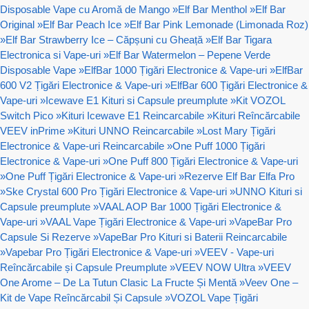
Disposable Vape cu Aromă de Mango
»
Elf Bar Menthol
»
Elf Bar
Original
»
Elf Bar Peach Ice
»
Elf Bar Pink Lemonade (Limonada Roz)
»
Elf Bar Strawberry Ice – Căpșuni cu Gheață
»
Elf Bar Tigara
Electronica si Vape-uri
»
Elf Bar Watermelon – Pepene Verde
Disposable Vape
»
ElfBar 1000 Țigări Electronice & Vape-uri
»
ElfBar
600 V2 Țigări Electronice & Vape-uri
»
ElfBar 600 Țigări Electronice &
Vape-uri
»
Icewave E1 Kituri si Capsule preumplute
»
Kit VOZOL
Switch Pico
»
Kituri Icewave E1 Reincarcabile
»
Kituri Reîncărcabile
VEEV inPrime
»
Kituri UNNO Reincarcabile
»
Lost Mary Țigări
Electronice & Vape-uri Reincarcabile
»
One Puff 1000 Țigări
Electronice & Vape-uri
»
One Puff 800 Țigări Electronice & Vape-uri
»
One Puff Țigări Electronice & Vape-uri
»
Rezerve Elf Bar Elfa Pro
»
Ske Crystal 600 Pro Țigări Electronice & Vape-uri
»
UNNO Kituri si
Capsule preumplute
»
VAAL AOP Bar 1000 Țigări Electronice &
Vape-uri
»
VAAL Vape Țigări Electronice & Vape-uri
»
VapeBar Pro
Capsule Si Rezerve
»
VapeBar Pro Kituri si Baterii Reincarcabile
»
Vapebar Pro Țigări Electronice & Vape-uri
»
VEEV - Vape-uri
Reîncărcabile și Capsule Preumplute
»
VEEV NOW Ultra
»
VEEV
One Arome – De La Tutun Clasic La Fructe Și Mentă
»
Veev One –
Kit de Vape Reîncărcabil Și Capsule
»
VOZOL Vape Țigări