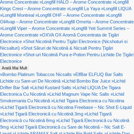
Arome Concentrate
»
Longfill HALO – Arome Concentrate
»
Longfill
Kings Crest – Arome Concentrate
»
Longfill La Yaya
»
Longfill LIQUA
»
Longfill Montreal
»
Longfill OHF – Arome Concentrate
»
Longfill
Oil4vap – Arome Concentrate
»
Longfill Omerta – Arome Concentrate
»
Longfill Viper – Arome Concentrate
»
Longfill Yeti Summit Series –
Arome Concentrate
»
OXVA OX Aromă Concentrata de Țigări
Electronice
»
Shot Nicotină Pentru Țigări Electronice (Nicshoturi si
Nicsalturi)
»
Shot Săruri de Nicotină & Nicsalt Pentru Țigări
Electronice
»
Shot-uri Nicotină Pura e-Potion Pentru Lichide De Țigări
Electronice
Arată Mai Mult
»
Bombo Platinum Tobaccos Nicsalts
»
ElfBar ELFLIQ Bar Salts
Lichide cu Sare-uri De Nicotină
»
Lichid Bombo Bar Juice
»
Lichid
Drifter Bar Salt
»
Lichid Kustard Salts
»
Lichid LIQUA De Tigara
Electronica Cu Nicotină
»
Lichid Magnum Vape Nic Salts
»
Lichid
Smokemania Cu Nicotină
»
Lichid Tigara Electronica cu Nicotina
»
Lichid Țigară Electronică cu Nicotina Freebase – Nic Shot E-Liquid
»
Lichid Țigară Electronică cu Nicotină 3mg
»
Lichid Țigară
Electronică cu Nicotină 6mg
»
Lichid Țigară Electronică cu Nicotină
9mg
»
Lichid Țigară Electronică cu Sare de Nicotină – Nic Salt E-
Liquid
»
Lichide ARAMAX Salt
»
Lichide Big Bold Salts
»
Lichide Don