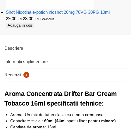
Shot Nicotina e-potion nicshot 20mg 70VG 30PG 10ml
29,00
lei
28,00
lei
TVA inclus
Adaugă în coș
Descriere
Informații suplimentare
Recenzii
3
Aroma Concentrata Drifter Bar Cream
Tobacco 16ml specificatii tehnice:
Aroma: Un mix de tutun clasic cu o nota cremoasa
Capacitate sticla :
6
0ml (44ml
spatiu liber pentru
mixare)
Cantiate de aroma: 16ml