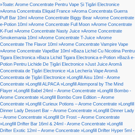
»
Toate: Arome Concentrate Pentru Vape Și Țigări Electronice
»
Aroma Concentrata Eliquid France
»
Aroma Concentrata Guerra
Puff Bar 10ml
»
Arome Concentrate Biggy Bear
»
Arome Concentrate
e-Potion 10ml
»
Arome Concentrate Full Moon
»
Arome Concentrate
K-Fuel
»
Arome Concentrate Nasty Juice
»
Arome Concentrate
Smokemania 10ml
»
Arome Concentrate T-Juice
»
Arome
Concentrate The Flavor 10ml
»
Arome Concentrate Vampire Vape
»
Arome Concentrate VapeBar 10ml
»
Baza Lichid Cu Nicotina Pentru
Tigara Electronica
»
Baza Lichid Tigara Electronica e-Potion
»
Bază e-
Potion Pentru Lichide De Țigări Electronice
»
Just Juice Aromă
Concentrata de Țigări Electronice
»
La Lechería Vape Aromă
Concentrata de Țigări Electronice
»
Longfill Aisu 10ml - Arome
Concentrate
»
Longfill ALPACA
»
Longfill Atemporal by The Mind
Flayer
»
Longfill Babel 24ml – Arome Concentrate
»
Longfill Bombo -
Arome Concentrate
»
Longfill Bombo Core Edition – Arome
Concentrate
»
Longfill Curieux Potions – Arome Concentrate
»
Longfill
Dinner Lady Dessert Bar – Arome Concentrate
»
Longfill Dinner Lady
– Arome Concentrate
»
Longfill Dr Frost – Arome Concentrate
»
Longfill Drifter Bar 16ml & 24ml - Arome Concentrate
»
Longfill
Drifter Exotic 12ml – Arome Concentrate
»
Longfill Drifter Hyper 5ml -