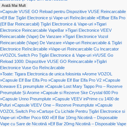
Arată Mai Mult
»
Capsule VUSE GO Reload pentru Dispozitive VUSE Reincarcabile
»
Elf Bar Țigări Electronice și Vape-uri Reîncărcabile
»
Elfbar Elfa Pro
(Elf Bar Reincarcabil) Țigări Electronice & Vape-uri
»
Tigari
Electronice Reincarcabile VapeBar
»
Tigari Electronice VEEV
Reincarcabile (Vape) De Vanzare
»
Tigari Electronice Vozol
Reincarcabile (Vape) De Vanzare
»
Vape-uri Reincarcabile & Țigări
Electronice Reîncărcabile
»
Vape-uri Reincarcabile Cu Incarcator
»
VOZOL Switch Pro Țigări Electronice & Vape-uri
»
VUSE Go
Reload 1000: Dispozitive VUSE GO Reincarcabile
»
Țigări
Electronice Vuse Go Reîncărcabile
»
Toate: Tigara Electronica de unica folosinta
»
Arome VOZOL
»
Capsule Elf Bar Elfa Pro
»
Capsule Elf Bar Elfa Pro V2
»
Capsule
Icewave E1 preumplute
»
Capsule Lost Mary Tappo Pro – Rezerve
Preumplute Și Arome
»
Capsule si Rezerve Ske Crystal 600 Pro
»
Capsule Unno Preumplute
»
Capsule VEEV inPrime cu 1400 de
Pufuri
»
Capsule VEEV One – Rezerve Preumplute
»
Capsule
VOZOL Switch Pro
»
Cartușe Cu Lichide Pentru Țigări Electronice si
Vape-uri
»
Drifter Poco 600
»
Elf Bar 10mg Nicotină – Disposable
Vape cu Sare de Nicotină
»
Elf Bar 20mg Nicotină – Disposable Vape