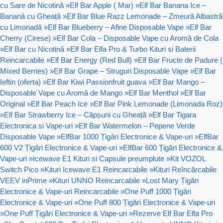
cu Sare de Nicotină
»
Elf Bar Apple ( Mar)
»
Elf Bar Banana Ice –
Banană cu Gheață
»
Elf Bar Blue Razz Lemonade – Zmeură Albastră
cu Limonadă
»
Elf Bar Blueberry – Afine Disposable Vape
»
Elf Bar
Cherry (Cirese)
»
Elf Bar Cola – Disposable Vape cu Aromă de Cola
»
Elf Bar cu Nicotină
»
Elf Bar Elfa Pro & Turbo Kituri si Baterii
Reincarcabile
»
Elf Bar Energy (Red Bull)
»
Elf Bar Fructe de Padure (
Mixed Berries)
»
Elf Bar Grape – Struguri Disposable Vape
»
Elf Bar
Ieftin (oferta)
»
Elf Bar Kiwi Passionfruit guava
»
Elf Bar Mango –
Disposable Vape cu Aromă de Mango
»
Elf Bar Menthol
»
Elf Bar
Original
»
Elf Bar Peach Ice
»
Elf Bar Pink Lemonade (Limonada Roz)
»
Elf Bar Strawberry Ice – Căpșuni cu Gheață
»
Elf Bar Tigara
Electronica si Vape-uri
»
Elf Bar Watermelon – Pepene Verde
Disposable Vape
»
ElfBar 1000 Țigări Electronice & Vape-uri
»
ElfBar
600 V2 Țigări Electronice & Vape-uri
»
ElfBar 600 Țigări Electronice &
Vape-uri
»
Icewave E1 Kituri si Capsule preumplute
»
Kit VOZOL
Switch Pico
»
Kituri Icewave E1 Reincarcabile
»
Kituri Reîncărcabile
VEEV inPrime
»
Kituri UNNO Reincarcabile
»
Lost Mary Țigări
Electronice & Vape-uri Reincarcabile
»
One Puff 1000 Țigări
Electronice & Vape-uri
»
One Puff 800 Țigări Electronice & Vape-uri
»
One Puff Țigări Electronice & Vape-uri
»
Rezerve Elf Bar Elfa Pro