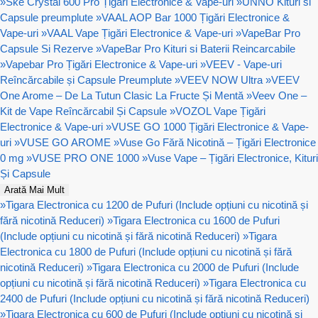
»
Ske Crystal 600 Pro Țigări Electronice & Vape-uri
»
UNNO Kituri si
Capsule preumplute
»
VAAL AOP Bar 1000 Țigări Electronice &
Vape-uri
»
VAAL Vape Țigări Electronice & Vape-uri
»
VapeBar Pro
Capsule Si Rezerve
»
VapeBar Pro Kituri si Baterii Reincarcabile
»
Vapebar Pro Țigări Electronice & Vape-uri
»
VEEV - Vape-uri
Reîncărcabile și Capsule Preumplute
»
VEEV NOW Ultra
»
VEEV
One Arome – De La Tutun Clasic La Fructe Și Mentă
»
Veev One –
Kit de Vape Reîncărcabil Și Capsule
»
VOZOL Vape Țigări
Electronice & Vape-uri
»
VUSE GO 1000 Țigări Electronice & Vape-
uri
»
VUSE GO AROME
»
Vuse Go Fără Nicotină – Țigări Electronice
0 mg
»
VUSE PRO ONE 1000
»
Vuse Vape – Țigări Electronice, Kituri
Și Capsule
Arată Mai Mult
»
Tigara Electronica cu 1200 de Pufuri (Include opțiuni cu nicotină și
fără nicotină Reduceri)
»
Tigara Electronica cu 1600 de Pufuri
(Include opțiuni cu nicotină și fără nicotină Reduceri)
»
Tigara
Electronica cu 1800 de Pufuri (Include opțiuni cu nicotină și fără
nicotină Reduceri)
»
Tigara Electronica cu 2000 de Pufuri (Include
opțiuni cu nicotină și fără nicotină Reduceri)
»
Tigara Electronica cu
2400 de Pufuri (Include opțiuni cu nicotină și fără nicotină Reduceri)
»
Tigara Electronica cu 600 de Pufuri (Include opțiuni cu nicotină și