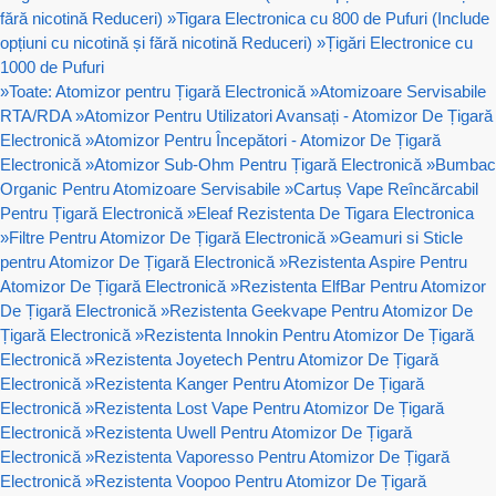
fără nicotină Reduceri)
»
Tigara Electronica cu 800 de Pufuri (Include
opțiuni cu nicotină și fără nicotină Reduceri)
»
Țigări Electronice cu
1000 de Pufuri
»
Toate: Atomizor pentru Țigară Electronică
»
Atomizoare Servisabile
RTA/RDA
»
Atomizor Pentru Utilizatori Avansați - Atomizor De Țigară
Electronică
»
Atomizor Pentru Începători - Atomizor De Țigară
Electronică
»
Atomizor Sub-Ohm Pentru Țigară Electronică
»
Bumbac
Organic Pentru Atomizoare Servisabile
»
Cartuș Vape Reîncărcabil
Pentru Țigară Electronică
»
Eleaf Rezistenta De Tigara Electronica
»
Filtre Pentru Atomizor De Țigară Electronică
»
Geamuri si Sticle
pentru Atomizor De Țigară Electronică
»
Rezistenta Aspire Pentru
Atomizor De Țigară Electronică
»
Rezistenta ElfBar Pentru Atomizor
De Țigară Electronică
»
Rezistenta Geekvape Pentru Atomizor De
Țigară Electronică
»
Rezistenta Innokin Pentru Atomizor De Țigară
Electronică
»
Rezistenta Joyetech Pentru Atomizor De Țigară
Electronică
»
Rezistenta Kanger Pentru Atomizor De Țigară
Electronică
»
Rezistenta Lost Vape Pentru Atomizor De Țigară
Electronică
»
Rezistenta Uwell Pentru Atomizor De Țigară
Electronică
»
Rezistenta Vaporesso Pentru Atomizor De Țigară
Electronică
»
Rezistenta Voopoo Pentru Atomizor De Țigară