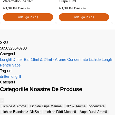
Watermelon Ice 16ml
Grape 16ml
49,90
lei
49,90
lei
TVA inclus
TVA inclus
Adaugă în coș
Adaugă în coș
SKU
5056325640709
Categorii
Longfill Drifter Bar 16ml & 24ml - Arome Concentrate
Lichide Longfill
Pentru Vape
Tag-uri
drifter
longfill
Categorii
Categoriile Noastre De Produse
‹
Lichide & Arome
Lichide După Mărime
DIY & Arome Concentrate
Lichide Branded & NicSalt
Lichide Fără Nicotină
Vape După Aromă