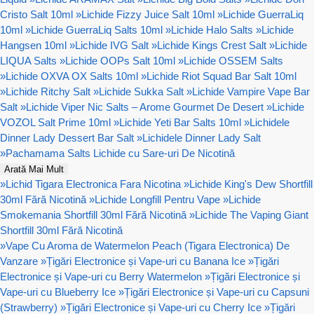
Cristo Salt 10ml
»
Lichide Fizzy Juice Salt 10ml
»
Lichide GuerraLiq
10ml
»
Lichide GuerraLiq Salts 10ml
»
Lichide Halo Salts
»
Lichide
Hangsen 10ml
»
Lichide IVG Salt
»
Lichide Kings Crest Salt
»
Lichide
LIQUA Salts
»
Lichide OOPs Salt 10ml
»
Lichide OSSEM Salts
»
Lichide OXVA OX Salts 10ml
»
Lichide Riot Squad Bar Salt 10ml
»
Lichide Ritchy Salt
»
Lichide Sukka Salt
»
Lichide Vampire Vape Bar
Salt
»
Lichide Viper Nic Salts – Arome Gourmet De Desert
»
Lichide
VOZOL Salt Prime 10ml
»
Lichide Yeti Bar Salts 10ml
»
Lichidele
Dinner Lady Dessert Bar Salt
»
Lichidele Dinner Lady Salt
»
Pachamama Salts Lichide cu Sare-uri De Nicotină
Arată Mai Mult
»
Lichid Tigara Electronica Fara Nicotina
»
Lichide King's Dew Shortfill
30ml Fără Nicotină
»
Lichide Longfill Pentru Vape
»
Lichide
Smokemania Shortfill 30ml Fără Nicotină
»
Lichide The Vaping Giant
Shortfill 30ml Fără Nicotină
»
Vape Cu Aroma de Watermelon Peach (Tigara Electronica) De
Vanzare
»
Țigări Electronice și Vape-uri cu Banana Ice
»
Țigări
Electronice și Vape-uri cu Berry Watermelon
»
Țigări Electronice și
Vape-uri cu Blueberry Ice
»
Țigări Electronice și Vape-uri cu Capsuni
(Strawberry)
»
Țigări Electronice și Vape-uri cu Cherry Ice
»
Țigări