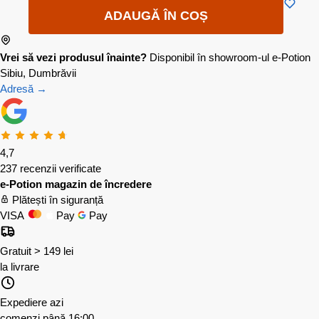
ADAUGĂ ÎN COȘ
Vrei să vezi produsul înainte?
Disponibil în showroom-ul e-Potion
Sibiu, Dumbrăvii
Adresă →
4,7
237 recenzii verificate
e-Potion magazin de încredere
Plătești în siguranță
VISA
Pay
Pay
Gratuit > 149 lei
la livrare
Expediere azi
comenzi până 16:00