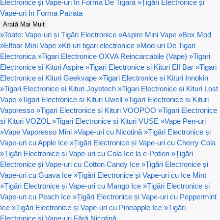
Electronice și Vape-uri In Forma De Tigara
»
Țigări Electronice și
Vape-uri In Forma Patrata
Arată Mai Mult
»
Toate: Vape-uri și Țigări Electronice
»
Aspire Mini Vape
»
Box Mod
»
Elfbar Mini Vape
»
Kit-uri tigari electronice
»
Mod-uri De Tigari
Electronica
»
Tigari Electronice OXVA Reincarcabile (Vape)
»
Tigari
Electronice si Kituri Aspire
»
Tigari Electronice si Kituri Elf Bar
»
Tigari
Electronice si Kituri Geekvape
»
Tigari Electronice si Kituri Innokin
»
Tigari Electronice si Kituri Joyetech
»
Tigari Electronice si Kituri Lost
Vape
»
Tigari Electronice si Kituri Uwell
»
Tigari Electronice si Kituri
Vaporesso
»
Tigari Electronice si Kituri VOOPOO
»
Tigari Electronice
si Kituri VOZOL
»
Tigari Electronice si Kituri VUSE
»
Vape Pen-uri
»
Vape Vaporesso Mini
»
Vape-uri cu Nicotină
»
Țigări Electronice și
Vape-uri cu Apple Ice
»
Țigări Electronice și Vape-uri cu Cherry Cola
»
Țigări Electronice și Vape-uri cu Cola Ice la e-Potion
»
Țigări
Electronice și Vape-uri cu Cotton Candy Ice
»
Țigări Electronice și
Vape-uri cu Guava Ice
»
Țigări Electronice și Vape-uri cu Ice Mint
»
Țigări Electronice și Vape-uri cu Mango Ice
»
Țigări Electronice și
Vape-uri cu Peach Ice
»
Țigări Electronice și Vape-uri cu Peppermint
Ice
»
Țigări Electronice și Vape-uri cu Pineapple Ice
»
Țigări
Electronice și Vape-uri Fără Nicotină