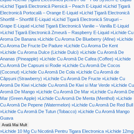
»
Lichid Țigară Electronică Piersică – Peach E-Liquid
»
Lichid Țigară
Electronică Portocală – Orange E-Liquid
»
Lichid Țigară Electronică
Shortfill – Shortfill E-Liquid
»
Lichid Țigară Electronică Struguri –
Grape E-Liquid
»
Lichid Țigară Electronică Vanilie – Vanilla E-Liquid
»
Lichid Țigară Electronică Zmeură – Raspberry E-Liquid
»
Lichide Cu
Aroma De Banana
»
Lichide Cu Aroma De Blueberry (Afine)
»
Lichide
Cu Aroma De Fructe De Padure
»
Lichide Cu Aroma De Kent
»
Lichide Cu Aroma Dulce (Lichide Dulci)
»
Lichide Cu Aromă De
Ananas (Pineapple)
»
Lichide Cu Aromă De Cafea (Coffee)
»
Lichide
Cu Aromă De Capsuni si Rodie
»
Lichide Cu Aromă De Cocos
(Coconut)
»
Lichide Cu Aromă De Cola
»
Lichide Cu Aromă de
Căpșuni (Strawberry)
»
Lichide Cu Aromă De Fructe
»
Lichide Cu
Aromă De Kiwi
»
Lichide Cu Aromă De Kiwi si Mar Verde
»
Lichide Cu
Aromă De Mango
»
Lichide Cu Aromă De Mar
»
Lichide Cu Aromă De
Mar (Green Apple)
»
Lichide Cu Aromă De Menta (Menthol)
»
Lichide
Cu Aromă De Pepene (Watermelon)
»
Lichide Cu Aromă De Red Bull
»
Lichide Cu Aromă De Tutun (Tobacco)
»
Lichide Cu Aromă Mango
Guava
Arată Mai Mult
»
Lichide 10 Mg Cu Nicotină Pentru Tigara Electronica
»
Lichide 12mg