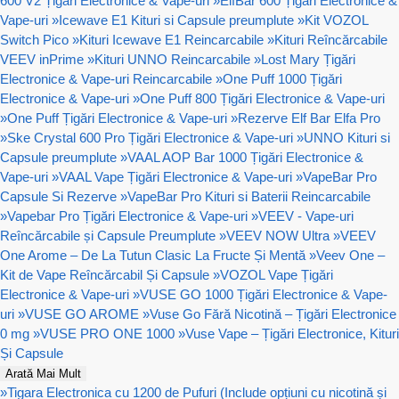
600 V2 Țigări Electronice & Vape-uri
»
ElfBar 600 Țigări Electronice &
Vape-uri
»
Icewave E1 Kituri si Capsule preumplute
»
Kit VOZOL
Switch Pico
»
Kituri Icewave E1 Reincarcabile
»
Kituri Reîncărcabile
VEEV inPrime
»
Kituri UNNO Reincarcabile
»
Lost Mary Țigări
Electronice & Vape-uri Reincarcabile
»
One Puff 1000 Țigări
Electronice & Vape-uri
»
One Puff 800 Țigări Electronice & Vape-uri
»
One Puff Țigări Electronice & Vape-uri
»
Rezerve Elf Bar Elfa Pro
»
Ske Crystal 600 Pro Țigări Electronice & Vape-uri
»
UNNO Kituri si
Capsule preumplute
»
VAAL AOP Bar 1000 Țigări Electronice &
Vape-uri
»
VAAL Vape Țigări Electronice & Vape-uri
»
VapeBar Pro
Capsule Si Rezerve
»
VapeBar Pro Kituri si Baterii Reincarcabile
»
Vapebar Pro Țigări Electronice & Vape-uri
»
VEEV - Vape-uri
Reîncărcabile și Capsule Preumplute
»
VEEV NOW Ultra
»
VEEV
One Arome – De La Tutun Clasic La Fructe Și Mentă
»
Veev One –
Kit de Vape Reîncărcabil Și Capsule
»
VOZOL Vape Țigări
Electronice & Vape-uri
»
VUSE GO 1000 Țigări Electronice & Vape-
uri
»
VUSE GO AROME
»
Vuse Go Fără Nicotină – Țigări Electronice
0 mg
»
VUSE PRO ONE 1000
»
Vuse Vape – Țigări Electronice, Kituri
Și Capsule
Arată Mai Mult
»
Tigara Electronica cu 1200 de Pufuri (Include opțiuni cu nicotină și