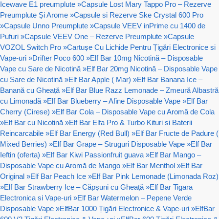
Icewave E1 preumplute
»
Capsule Lost Mary Tappo Pro – Rezerve
Preumplute Și Arome
»
Capsule si Rezerve Ske Crystal 600 Pro
»
Capsule Unno Preumplute
»
Capsule VEEV inPrime cu 1400 de
Pufuri
»
Capsule VEEV One – Rezerve Preumplute
»
Capsule
VOZOL Switch Pro
»
Cartușe Cu Lichide Pentru Țigări Electronice si
Vape-uri
»
Drifter Poco 600
»
Elf Bar 10mg Nicotină – Disposable
Vape cu Sare de Nicotină
»
Elf Bar 20mg Nicotină – Disposable Vape
cu Sare de Nicotină
»
Elf Bar Apple ( Mar)
»
Elf Bar Banana Ice –
Banană cu Gheață
»
Elf Bar Blue Razz Lemonade – Zmeură Albastră
cu Limonadă
»
Elf Bar Blueberry – Afine Disposable Vape
»
Elf Bar
Cherry (Cirese)
»
Elf Bar Cola – Disposable Vape cu Aromă de Cola
»
Elf Bar cu Nicotină
»
Elf Bar Elfa Pro & Turbo Kituri si Baterii
Reincarcabile
»
Elf Bar Energy (Red Bull)
»
Elf Bar Fructe de Padure (
Mixed Berries)
»
Elf Bar Grape – Struguri Disposable Vape
»
Elf Bar
Ieftin (oferta)
»
Elf Bar Kiwi Passionfruit guava
»
Elf Bar Mango –
Disposable Vape cu Aromă de Mango
»
Elf Bar Menthol
»
Elf Bar
Original
»
Elf Bar Peach Ice
»
Elf Bar Pink Lemonade (Limonada Roz)
»
Elf Bar Strawberry Ice – Căpșuni cu Gheață
»
Elf Bar Tigara
Electronica si Vape-uri
»
Elf Bar Watermelon – Pepene Verde
Disposable Vape
»
ElfBar 1000 Țigări Electronice & Vape-uri
»
ElfBar