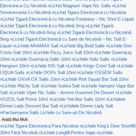
Electronica Cu Nicotină
»
Lichid Magnum Vape Nic Salts
»
Lichid
Smokemania Cu Nicotină
»
Lichid Tigara Electronica cu Nicotina
»
Lichid Țigară Electronică cu Nicotina Freebase – Nic Shot E-Liquid
»
Lichid Țigară Electronică cu Nicotină 3mg
»
Lichid Țigară
Electronică cu Nicotină 6mg
»
Lichid Țigară Electronică cu Nicotină
9mg
»
Lichid Țigară Electronică cu Sare de Nicotină – Nic Salt E-
Liquid
»
Lichide ARAMAX Salt
»
Lichide Big Bold Salts
»
Lichide Don
Cristo Salt 10ml
»
Lichide Fizzy Juice Salt 10ml
»
Lichide GuerraLiq
10ml
»
Lichide GuerraLiq Salts 10ml
»
Lichide Halo Salts
»
Lichide
Hangsen 10ml
»
Lichide IVG Salt
»
Lichide Kings Crest Salt
»
Lichide
LIQUA Salts
»
Lichide OOPs Salt 10ml
»
Lichide OSSEM Salts
»
Lichide OXVA OX Salts 10ml
»
Lichide Riot Squad Bar Salt 10ml
»
Lichide Ritchy Salt
»
Lichide Sukka Salt
»
Lichide Vampire Vape Bar
Salt
»
Lichide Viper Nic Salts – Arome Gourmet De Desert
»
Lichide
VOZOL Salt Prime 10ml
»
Lichide Yeti Bar Salts 10ml
»
Lichidele
Dinner Lady Dessert Bar Salt
»
Lichidele Dinner Lady Salt
»
Pachamama Salts Lichide cu Sare-uri De Nicotină
Arată Mai Mult
»
Lichid Tigara Electronica Fara Nicotina
»
Lichide King's Dew Shortfill
30ml Fără Nicotină
»
Lichide Longfill Pentru Vape
»
Lichide