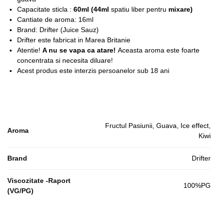
Capacitate sticla :
6
0ml (44ml
spatiu liber pentru
mixare)
Cantiate de aroma: 16ml
Brand: Drifter (Juice Sauz)
Drifter este fabricat in Marea Britanie
Atentie!
A nu se vapa ca atare!
Aceasta aroma este foarte
concentrata si necesita diluare!
Acest produs este interzis persoanelor sub 18 ani
Fructul Pasiunii, Guava, Ice effect,
Aroma
Kiwi
Brand
Drifter
Viscozitate -Raport
100%PG
(VG/PG)