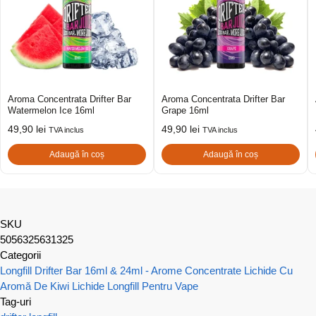
Aroma Concentrata Drifter Bar
Aroma Concentrata Drifter Bar
Watermelon Ice 16ml
Grape 16ml
49,90
lei
49,90
lei
TVA inclus
TVA inclus
Adaugă în coș
Adaugă în coș
SKU
5056325631325
Categorii
Longfill Drifter Bar 16ml & 24ml - Arome Concentrate
Lichide Cu
Aromă De Kiwi
Lichide Longfill Pentru Vape
Tag-uri