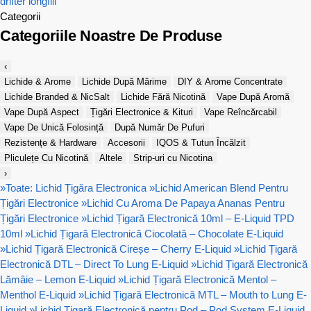
drifter
longfill
Categorii
Categoriile Noastre De Produse
‹
Lichide & Arome
Lichide După Mărime
DIY & Arome Concentrate
Lichide Branded & NicSalt
Lichide Fără Nicotină
Vape După Aromă
Vape După Aspect
Țigări Electronice & Kituri
Vape Reîncărcabil
Vape De Unică Folosință
După Număr De Pufuri
Rezistențe & Hardware
Accesorii
IQOS & Tutun Încălzit
Pliculețe Cu Nicotină
Altele
Strip-uri cu Nicotina
›
»
Toate: Lichid Țigăra Electronica
»
Lichid American Blend Pentru
Țigări Electronice
»
Lichid Cu Aroma De Papaya Ananas Pentru
Țigări Electronice
»
Lichid Țigară Electronică 10ml – E-Liquid TPD
10ml
»
Lichid Țigară Electronică Ciocolată – Chocolate E-Liquid
»
Lichid Țigară Electronică Cireșe – Cherry E-Liquid
»
Lichid Țigară
Electronică DTL – Direct To Lung E-Liquid
»
Lichid Țigară Electronică
Lămâie – Lemon E-Liquid
»
Lichid Țigară Electronică Mentol –
Menthol E-Liquid
»
Lichid Țigară Electronică MTL – Mouth to Lung E-
Liquid
»
Lichid Țigară Electronică pentru Pod – Pod System E-Liquid