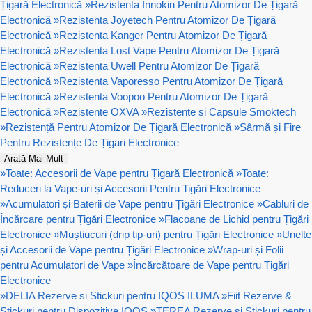
Țigară Electronică
»
Rezistenta Innokin Pentru Atomizor De Țigară
Electronică
»
Rezistenta Joyetech Pentru Atomizor De Țigară
Electronică
»
Rezistenta Kanger Pentru Atomizor De Țigară
Electronică
»
Rezistenta Lost Vape Pentru Atomizor De Țigară
Electronică
»
Rezistenta Uwell Pentru Atomizor De Țigară
Electronică
»
Rezistenta Vaporesso Pentru Atomizor De Țigară
Electronică
»
Rezistenta Voopoo Pentru Atomizor De Țigară
Electronică
»
Rezistente OXVA
»
Rezistente si Capsule Smoktech
»
Rezistență Pentru Atomizor De Țigară Electronică
»
Sârmă și Fire
Pentru Rezistențe De Țigari Electronice
Arată Mai Mult
»
Toate: Accesorii de Vape pentru Țigară Electronică
»
Toate:
Reduceri la Vape-uri și Accesorii Pentru Tigări Electronice
»
Acumulatori și Baterii de Vape pentru Țigări Electronice
»
Cabluri de
Încărcare pentru Țigări Electronice
»
Flacoane de Lichid pentru Țigări
Electronice
»
Muștiucuri (drip tip-uri) pentru Țigări Electronice
»
Unelte
și Accesorii de Vape pentru Țigări Electronice
»
Wrap-uri și Folii
pentru Acumulatori de Vape
»
Încărcătoare de Vape pentru Țigări
Electronice
»
DELIA Rezerve si Stickuri pentru IQOS ILUMA
»
Fiit Rezerve &
Stickuri pentru Dispozitive IQOS
»
TEREA Rezerve si Stickuri pentru