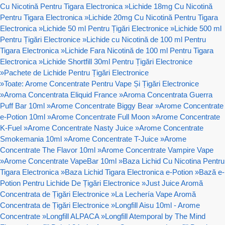
Cu Nicotină Pentru Tigara Electronica
»
Lichide 18mg Cu Nicotină
Pentru Tigara Electronica
»
Lichide 20mg Cu Nicotină Pentru Tigara
Electronica
»
Lichide 50 ml Pentru Țigări Electronice
»
Lichide 500 ml
Pentru Țigări Electronice
»
Lichide cu Nicotină de 100 ml Pentru
Tigara Electronica
»
Lichide Fara Nicotină de 100 ml Pentru Tigara
Electronica
»
Lichide Shortfill 30ml Pentru Țigări Electronice
»
Pachete de Lichide Pentru Țigări Electronice
»
Toate: Arome Concentrate Pentru Vape Și Țigări Electronice
»
Aroma Concentrata Eliquid France
»
Aroma Concentrata Guerra
Puff Bar 10ml
»
Arome Concentrate Biggy Bear
»
Arome Concentrate
e-Potion 10ml
»
Arome Concentrate Full Moon
»
Arome Concentrate
K-Fuel
»
Arome Concentrate Nasty Juice
»
Arome Concentrate
Smokemania 10ml
»
Arome Concentrate T-Juice
»
Arome
Concentrate The Flavor 10ml
»
Arome Concentrate Vampire Vape
»
Arome Concentrate VapeBar 10ml
»
Baza Lichid Cu Nicotina Pentru
Tigara Electronica
»
Baza Lichid Tigara Electronica e-Potion
»
Bază e-
Potion Pentru Lichide De Țigări Electronice
»
Just Juice Aromă
Concentrata de Țigări Electronice
»
La Lechería Vape Aromă
Concentrata de Țigări Electronice
»
Longfill Aisu 10ml - Arome
Concentrate
»
Longfill ALPACA
»
Longfill Atemporal by The Mind