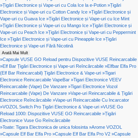
»
Țigări Electronice și Vape-uri cu Cola Ice la e-Potion
»
Țigări
Electronice și Vape-uri cu Cotton Candy Ice
»
Țigări Electronice și
Vape-uri cu Guava Ice
»
Țigări Electronice și Vape-uri cu Ice Mint
»
Țigări Electronice și Vape-uri cu Mango Ice
»
Țigări Electronice și
Vape-uri cu Peach Ice
»
Țigări Electronice și Vape-uri cu Peppermint
Ice
»
Țigări Electronice și Vape-uri cu Pineapple Ice
»
Țigări
Electronice și Vape-uri Fără Nicotină
Arată Mai Mult
»
Capsule VUSE GO Reload pentru Dispozitive VUSE Reincarcabile
»
Elf Bar Țigări Electronice și Vape-uri Reîncărcabile
»
Elfbar Elfa Pro
(Elf Bar Reincarcabil) Țigări Electronice & Vape-uri
»
Tigari
Electronice Reincarcabile VapeBar
»
Tigari Electronice VEEV
Reincarcabile (Vape) De Vanzare
»
Tigari Electronice Vozol
Reincarcabile (Vape) De Vanzare
»
Vape-uri Reincarcabile & Țigări
Electronice Reîncărcabile
»
Vape-uri Reincarcabile Cu Incarcator
»
VOZOL Switch Pro Țigări Electronice & Vape-uri
»
VUSE Go
Reload 1000: Dispozitive VUSE GO Reincarcabile
»
Țigări
Electronice Vuse Go Reîncărcabile
»
Toate: Tigara Electronica de unica folosinta
»
Arome VOZOL
»
Capsule Elf Bar Elfa Pro
»
Capsule Elf Bar Elfa Pro V2
»
Capsule