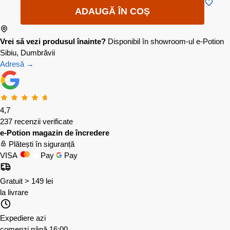
ADAUGĂ ÎN COȘ
Vrei să vezi produsul înainte?
Disponibil în showroom-ul e-Potion
Sibiu, Dumbrăvii
Adresă →
4,7
237 recenzii verificate
e-Potion magazin de încredere
Plătești în siguranță
VISA
Pay
Pay
Gratuit > 149 lei
la livrare
Expediere azi
comenzi până 16:00