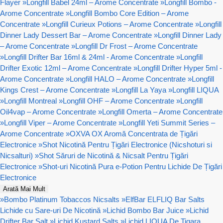
Flayer
»
Longfill Babel 24ml – Arome Concentrate
»
Longfill Bombo -
Arome Concentrate
»
Longfill Bombo Core Edition – Arome
Concentrate
»
Longfill Curieux Potions – Arome Concentrate
»
Longfill
Dinner Lady Dessert Bar – Arome Concentrate
»
Longfill Dinner Lady
– Arome Concentrate
»
Longfill Dr Frost – Arome Concentrate
»
Longfill Drifter Bar 16ml & 24ml - Arome Concentrate
»
Longfill
Drifter Exotic 12ml – Arome Concentrate
»
Longfill Drifter Hyper 5ml -
Arome Concentrate
»
Longfill HALO – Arome Concentrate
»
Longfill
Kings Crest – Arome Concentrate
»
Longfill La Yaya
»
Longfill LIQUA
»
Longfill Montreal
»
Longfill OHF – Arome Concentrate
»
Longfill
Oil4vap – Arome Concentrate
»
Longfill Omerta – Arome Concentrate
»
Longfill Viper – Arome Concentrate
»
Longfill Yeti Summit Series –
Arome Concentrate
»
OXVA OX Aromă Concentrata de Țigări
Electronice
»
Shot Nicotină Pentru Țigări Electronice (Nicshoturi si
Nicsalturi)
»
Shot Săruri de Nicotină & Nicsalt Pentru Țigări
Electronice
»
Shot-uri Nicotină Pura e-Potion Pentru Lichide De Țigări
Electronice
Arată Mai Mult
»
Bombo Platinum Tobaccos Nicsalts
»
ElfBar ELFLIQ Bar Salts
Lichide cu Sare-uri De Nicotină
»
Lichid Bombo Bar Juice
»
Lichid
Drifter Bar Salt
»
Lichid Kustard Salts
»
Lichid LIQUA De Tigara