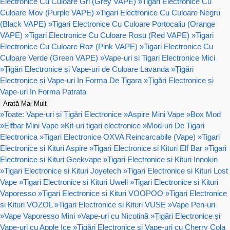
Electronice Cu Culoare Gri (Grey VAPE)
»
Tigari Electronice Cu
Culoare Mov (Purple VAPE)
»
Tigari Electronice Cu Culoare Negru
(Black VAPE)
»
Tigari Electronice Cu Culoare Portocaliu (Orange
VAPE)
»
Tigari Electronice Cu Culoare Rosu (Red VAPE)
»
Tigari
Electronice Cu Culoare Roz (Pink VAPE)
»
Tigari Electronice Cu
Culoare Verde (Green VAPE)
»
Vape-uri si Tigari Electronice Mici
»
Țigări Electronice și Vape-uri de Culoare Lavanda
»
Țigări
Electronice și Vape-uri In Forma De Tigara
»
Țigări Electronice și
Vape-uri In Forma Patrata
Arată Mai Mult
»
Toate: Vape-uri și Țigări Electronice
»
Aspire Mini Vape
»
Box Mod
»
Elfbar Mini Vape
»
Kit-uri tigari electronice
»
Mod-uri De Tigari
Electronica
»
Tigari Electronice OXVA Reincarcabile (Vape)
»
Tigari
Electronice si Kituri Aspire
»
Tigari Electronice si Kituri Elf Bar
»
Tigari
Electronice si Kituri Geekvape
»
Tigari Electronice si Kituri Innokin
»
Tigari Electronice si Kituri Joyetech
»
Tigari Electronice si Kituri Lost
Vape
»
Tigari Electronice si Kituri Uwell
»
Tigari Electronice si Kituri
Vaporesso
»
Tigari Electronice si Kituri VOOPOO
»
Tigari Electronice
si Kituri VOZOL
»
Tigari Electronice si Kituri VUSE
»
Vape Pen-uri
»
Vape Vaporesso Mini
»
Vape-uri cu Nicotină
»
Țigări Electronice și
Vape-uri cu Apple Ice
»
Țigări Electronice și Vape-uri cu Cherry Cola