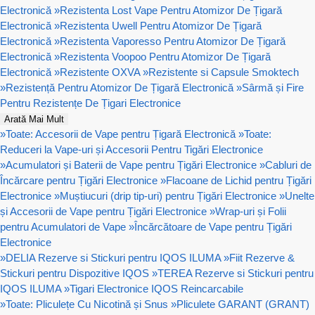
Electronică
»
Rezistenta Lost Vape Pentru Atomizor De Țigară
Electronică
»
Rezistenta Uwell Pentru Atomizor De Țigară
Electronică
»
Rezistenta Vaporesso Pentru Atomizor De Țigară
Electronică
»
Rezistenta Voopoo Pentru Atomizor De Țigară
Electronică
»
Rezistente OXVA
»
Rezistente si Capsule Smoktech
»
Rezistență Pentru Atomizor De Țigară Electronică
»
Sârmă și Fire
Pentru Rezistențe De Țigari Electronice
Arată Mai Mult
»
Toate: Accesorii de Vape pentru Țigară Electronică
»
Toate:
Reduceri la Vape-uri și Accesorii Pentru Tigări Electronice
»
Acumulatori și Baterii de Vape pentru Țigări Electronice
»
Cabluri de
Încărcare pentru Țigări Electronice
»
Flacoane de Lichid pentru Țigări
Electronice
»
Muștiucuri (drip tip-uri) pentru Țigări Electronice
»
Unelte
și Accesorii de Vape pentru Țigări Electronice
»
Wrap-uri și Folii
pentru Acumulatori de Vape
»
Încărcătoare de Vape pentru Țigări
Electronice
»
DELIA Rezerve si Stickuri pentru IQOS ILUMA
»
Fiit Rezerve &
Stickuri pentru Dispozitive IQOS
»
TEREA Rezerve si Stickuri pentru
IQOS ILUMA
»
Tigari Electronice IQOS Reincarcabile
»
Toate: Pliculețe Cu Nicotină și Snus
»
Pliculete GARANT (GRANT)