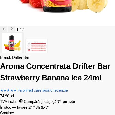
1 / 2
Brand:
Drifter Bar
Aroma Concentrata Drifter Bar
Strawberry Banana Ice 24ml
★
★
★
★
★
Fii primul care lasă o recenzie
74,90
lei
TVA inclus
Cumpără și câștigă
74 puncte
În stoc — livrare 24/48h
(L-V)
Contine: