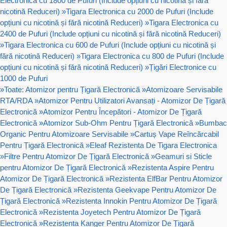
Electronica cu 1800 de Pufuri (Include opțiuni cu nicotină și fără
nicotină Reduceri)
»
Tigara Electronica cu 2000 de Pufuri (Include
opțiuni cu nicotină și fără nicotină Reduceri)
»
Tigara Electronica cu
2400 de Pufuri (Include opțiuni cu nicotină și fără nicotină Reduceri)
»
Tigara Electronica cu 600 de Pufuri (Include opțiuni cu nicotină și
fără nicotină Reduceri)
»
Tigara Electronica cu 800 de Pufuri (Include
opțiuni cu nicotină și fără nicotină Reduceri)
»
Țigări Electronice cu
1000 de Pufuri
»
Toate: Atomizor pentru Țigară Electronică
»
Atomizoare Servisabile
RTA/RDA
»
Atomizor Pentru Utilizatori Avansați - Atomizor De Țigară
Electronică
»
Atomizor Pentru Începători - Atomizor De Țigară
Electronică
»
Atomizor Sub-Ohm Pentru Țigară Electronică
»
Bumbac
Organic Pentru Atomizoare Servisabile
»
Cartuș Vape Reîncărcabil
Pentru Țigară Electronică
»
Eleaf Rezistenta De Tigara Electronica
»
Filtre Pentru Atomizor De Țigară Electronică
»
Geamuri si Sticle
pentru Atomizor De Țigară Electronică
»
Rezistenta Aspire Pentru
Atomizor De Țigară Electronică
»
Rezistenta ElfBar Pentru Atomizor
De Țigară Electronică
»
Rezistenta Geekvape Pentru Atomizor De
Țigară Electronică
»
Rezistenta Innokin Pentru Atomizor De Țigară
Electronică
»
Rezistenta Joyetech Pentru Atomizor De Țigară
Electronică
»
Rezistenta Kanger Pentru Atomizor De Țigară