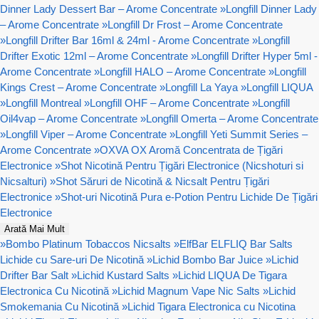
Dinner Lady Dessert Bar – Arome Concentrate
»
Longfill Dinner Lady
– Arome Concentrate
»
Longfill Dr Frost – Arome Concentrate
»
Longfill Drifter Bar 16ml & 24ml - Arome Concentrate
»
Longfill
Drifter Exotic 12ml – Arome Concentrate
»
Longfill Drifter Hyper 5ml -
Arome Concentrate
»
Longfill HALO – Arome Concentrate
»
Longfill
Kings Crest – Arome Concentrate
»
Longfill La Yaya
»
Longfill LIQUA
»
Longfill Montreal
»
Longfill OHF – Arome Concentrate
»
Longfill
Oil4vap – Arome Concentrate
»
Longfill Omerta – Arome Concentrate
»
Longfill Viper – Arome Concentrate
»
Longfill Yeti Summit Series –
Arome Concentrate
»
OXVA OX Aromă Concentrata de Țigări
Electronice
»
Shot Nicotină Pentru Țigări Electronice (Nicshoturi si
Nicsalturi)
»
Shot Săruri de Nicotină & Nicsalt Pentru Țigări
Electronice
»
Shot-uri Nicotină Pura e-Potion Pentru Lichide De Țigări
Electronice
Arată Mai Mult
»
Bombo Platinum Tobaccos Nicsalts
»
ElfBar ELFLIQ Bar Salts
Lichide cu Sare-uri De Nicotină
»
Lichid Bombo Bar Juice
»
Lichid
Drifter Bar Salt
»
Lichid Kustard Salts
»
Lichid LIQUA De Tigara
Electronica Cu Nicotină
»
Lichid Magnum Vape Nic Salts
»
Lichid
Smokemania Cu Nicotină
»
Lichid Tigara Electronica cu Nicotina