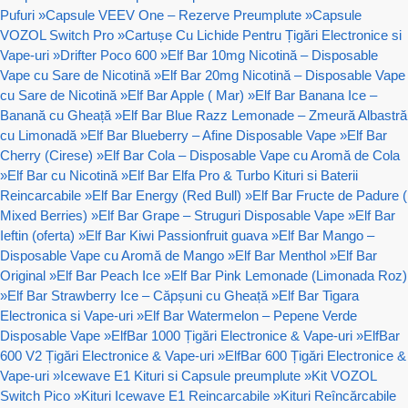
Pufuri
»
Capsule VEEV One – Rezerve Preumplute
»
Capsule
VOZOL Switch Pro
»
Cartușe Cu Lichide Pentru Țigări Electronice si
Vape-uri
»
Drifter Poco 600
»
Elf Bar 10mg Nicotină – Disposable
Vape cu Sare de Nicotină
»
Elf Bar 20mg Nicotină – Disposable Vape
cu Sare de Nicotină
»
Elf Bar Apple ( Mar)
»
Elf Bar Banana Ice –
Banană cu Gheață
»
Elf Bar Blue Razz Lemonade – Zmeură Albastră
cu Limonadă
»
Elf Bar Blueberry – Afine Disposable Vape
»
Elf Bar
Cherry (Cirese)
»
Elf Bar Cola – Disposable Vape cu Aromă de Cola
»
Elf Bar cu Nicotină
»
Elf Bar Elfa Pro & Turbo Kituri si Baterii
Reincarcabile
»
Elf Bar Energy (Red Bull)
»
Elf Bar Fructe de Padure (
Mixed Berries)
»
Elf Bar Grape – Struguri Disposable Vape
»
Elf Bar
Ieftin (oferta)
»
Elf Bar Kiwi Passionfruit guava
»
Elf Bar Mango –
Disposable Vape cu Aromă de Mango
»
Elf Bar Menthol
»
Elf Bar
Original
»
Elf Bar Peach Ice
»
Elf Bar Pink Lemonade (Limonada Roz)
»
Elf Bar Strawberry Ice – Căpșuni cu Gheață
»
Elf Bar Tigara
Electronica si Vape-uri
»
Elf Bar Watermelon – Pepene Verde
Disposable Vape
»
ElfBar 1000 Țigări Electronice & Vape-uri
»
ElfBar
600 V2 Țigări Electronice & Vape-uri
»
ElfBar 600 Țigări Electronice &
Vape-uri
»
Icewave E1 Kituri si Capsule preumplute
»
Kit VOZOL
Switch Pico
»
Kituri Icewave E1 Reincarcabile
»
Kituri Reîncărcabile