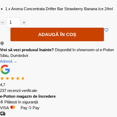
1 x Aroma Concentrata Drifter Bar Strawberry Banana Ice 24ml
−
+
ADAUGĂ ÎN COȘ
Vrei să vezi produsul înainte?
Disponibil în showroom-ul e-Potion
Sibiu, Dumbrăvii
Adresă →
4,7
237 recenzii verificate
e-Potion magazin de încredere
Plătești în siguranță
VISA
Pay
Pay