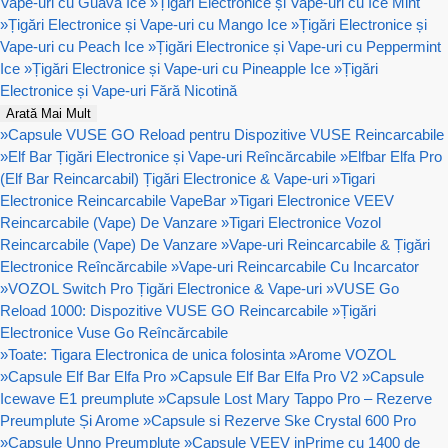
Vape-uri cu Guava Ice
»
Țigări Electronice și Vape-uri cu Ice Mint
»
Țigări Electronice și Vape-uri cu Mango Ice
»
Țigări Electronice și
Vape-uri cu Peach Ice
»
Țigări Electronice și Vape-uri cu Peppermint
Ice
»
Țigări Electronice și Vape-uri cu Pineapple Ice
»
Țigări
Electronice și Vape-uri Fără Nicotină
Arată Mai Mult
»
Capsule VUSE GO Reload pentru Dispozitive VUSE Reincarcabile
»
Elf Bar Țigări Electronice și Vape-uri Reîncărcabile
»
Elfbar Elfa Pro
(Elf Bar Reincarcabil) Țigări Electronice & Vape-uri
»
Tigari
Electronice Reincarcabile VapeBar
»
Tigari Electronice VEEV
Reincarcabile (Vape) De Vanzare
»
Tigari Electronice Vozol
Reincarcabile (Vape) De Vanzare
»
Vape-uri Reincarcabile & Țigări
Electronice Reîncărcabile
»
Vape-uri Reincarcabile Cu Incarcator
»
VOZOL Switch Pro Țigări Electronice & Vape-uri
»
VUSE Go
Reload 1000: Dispozitive VUSE GO Reincarcabile
»
Țigări
Electronice Vuse Go Reîncărcabile
»
Toate: Tigara Electronica de unica folosinta
»
Arome VOZOL
»
Capsule Elf Bar Elfa Pro
»
Capsule Elf Bar Elfa Pro V2
»
Capsule
Icewave E1 preumplute
»
Capsule Lost Mary Tappo Pro – Rezerve
Preumplute Și Arome
»
Capsule si Rezerve Ske Crystal 600 Pro
»
Capsule Unno Preumplute
»
Capsule VEEV inPrime cu 1400 de