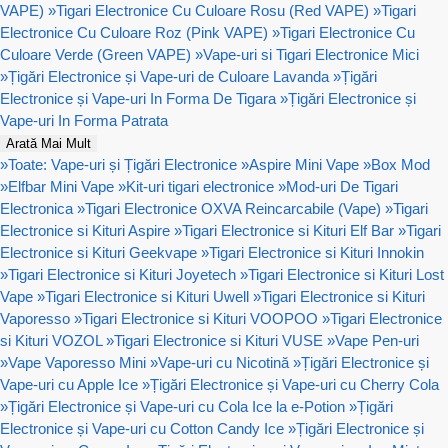
VAPE)
»
Tigari Electronice Cu Culoare Rosu (Red VAPE)
»
Tigari
Electronice Cu Culoare Roz (Pink VAPE)
»
Tigari Electronice Cu
Culoare Verde (Green VAPE)
»
Vape-uri si Tigari Electronice Mici
»
Țigări Electronice și Vape-uri de Culoare Lavanda
»
Țigări
Electronice și Vape-uri In Forma De Tigara
»
Țigări Electronice și
Vape-uri In Forma Patrata
Arată Mai Mult
»
Toate: Vape-uri și Țigări Electronice
»
Aspire Mini Vape
»
Box Mod
»
Elfbar Mini Vape
»
Kit-uri tigari electronice
»
Mod-uri De Tigari
Electronica
»
Tigari Electronice OXVA Reincarcabile (Vape)
»
Tigari
Electronice si Kituri Aspire
»
Tigari Electronice si Kituri Elf Bar
»
Tigari
Electronice si Kituri Geekvape
»
Tigari Electronice si Kituri Innokin
»
Tigari Electronice si Kituri Joyetech
»
Tigari Electronice si Kituri Lost
Vape
»
Tigari Electronice si Kituri Uwell
»
Tigari Electronice si Kituri
Vaporesso
»
Tigari Electronice si Kituri VOOPOO
»
Tigari Electronice
si Kituri VOZOL
»
Tigari Electronice si Kituri VUSE
»
Vape Pen-uri
»
Vape Vaporesso Mini
»
Vape-uri cu Nicotină
»
Țigări Electronice și
Vape-uri cu Apple Ice
»
Țigări Electronice și Vape-uri cu Cherry Cola
»
Țigări Electronice și Vape-uri cu Cola Ice la e-Potion
»
Țigări
Electronice și Vape-uri cu Cotton Candy Ice
»
Țigări Electronice și