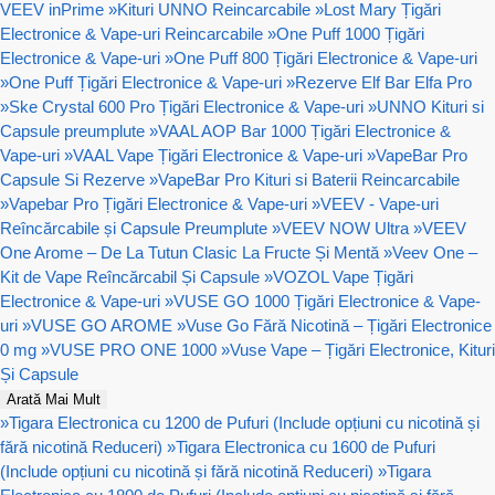
VEEV inPrime
»
Kituri UNNO Reincarcabile
»
Lost Mary Țigări
Electronice & Vape-uri Reincarcabile
»
One Puff 1000 Țigări
Electronice & Vape-uri
»
One Puff 800 Țigări Electronice & Vape-uri
»
One Puff Țigări Electronice & Vape-uri
»
Rezerve Elf Bar Elfa Pro
»
Ske Crystal 600 Pro Țigări Electronice & Vape-uri
»
UNNO Kituri si
Capsule preumplute
»
VAAL AOP Bar 1000 Țigări Electronice &
Vape-uri
»
VAAL Vape Țigări Electronice & Vape-uri
»
VapeBar Pro
Capsule Si Rezerve
»
VapeBar Pro Kituri si Baterii Reincarcabile
»
Vapebar Pro Țigări Electronice & Vape-uri
»
VEEV - Vape-uri
Reîncărcabile și Capsule Preumplute
»
VEEV NOW Ultra
»
VEEV
One Arome – De La Tutun Clasic La Fructe Și Mentă
»
Veev One –
Kit de Vape Reîncărcabil Și Capsule
»
VOZOL Vape Țigări
Electronice & Vape-uri
»
VUSE GO 1000 Țigări Electronice & Vape-
uri
»
VUSE GO AROME
»
Vuse Go Fără Nicotină – Țigări Electronice
0 mg
»
VUSE PRO ONE 1000
»
Vuse Vape – Țigări Electronice, Kituri
Și Capsule
Arată Mai Mult
»
Tigara Electronica cu 1200 de Pufuri (Include opțiuni cu nicotină și
fără nicotină Reduceri)
»
Tigara Electronica cu 1600 de Pufuri
(Include opțiuni cu nicotină și fără nicotină Reduceri)
»
Tigara