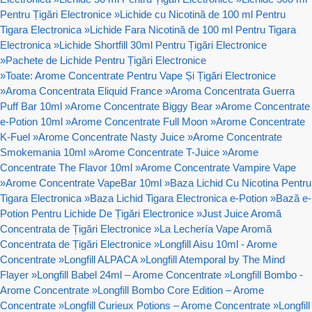
Pentru Țigări Electronice
»
Lichide cu Nicotină de 100 ml Pentru
Tigara Electronica
»
Lichide Fara Nicotină de 100 ml Pentru Tigara
Electronica
»
Lichide Shortfill 30ml Pentru Țigări Electronice
»
Pachete de Lichide Pentru Țigări Electronice
»
Toate: Arome Concentrate Pentru Vape Și Țigări Electronice
»
Aroma Concentrata Eliquid France
»
Aroma Concentrata Guerra
Puff Bar 10ml
»
Arome Concentrate Biggy Bear
»
Arome Concentrate
e-Potion 10ml
»
Arome Concentrate Full Moon
»
Arome Concentrate
K-Fuel
»
Arome Concentrate Nasty Juice
»
Arome Concentrate
Smokemania 10ml
»
Arome Concentrate T-Juice
»
Arome
Concentrate The Flavor 10ml
»
Arome Concentrate Vampire Vape
»
Arome Concentrate VapeBar 10ml
»
Baza Lichid Cu Nicotina Pentru
Tigara Electronica
»
Baza Lichid Tigara Electronica e-Potion
»
Bază e-
Potion Pentru Lichide De Țigări Electronice
»
Just Juice Aromă
Concentrata de Țigări Electronice
»
La Lechería Vape Aromă
Concentrata de Țigări Electronice
»
Longfill Aisu 10ml - Arome
Concentrate
»
Longfill ALPACA
»
Longfill Atemporal by The Mind
Flayer
»
Longfill Babel 24ml – Arome Concentrate
»
Longfill Bombo -
Arome Concentrate
»
Longfill Bombo Core Edition – Arome
Concentrate
»
Longfill Curieux Potions – Arome Concentrate
»
Longfill