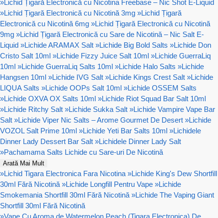
»
Lichid Țigară Electronică cu Nicotina Freebase – Nic Shot E-Liquid
»
Lichid Țigară Electronică cu Nicotină 3mg
»
Lichid Țigară
Electronică cu Nicotină 6mg
»
Lichid Țigară Electronică cu Nicotină
9mg
»
Lichid Țigară Electronică cu Sare de Nicotină – Nic Salt E-
Liquid
»
Lichide ARAMAX Salt
»
Lichide Big Bold Salts
»
Lichide Don
Cristo Salt 10ml
»
Lichide Fizzy Juice Salt 10ml
»
Lichide GuerraLiq
10ml
»
Lichide GuerraLiq Salts 10ml
»
Lichide Halo Salts
»
Lichide
Hangsen 10ml
»
Lichide IVG Salt
»
Lichide Kings Crest Salt
»
Lichide
LIQUA Salts
»
Lichide OOPs Salt 10ml
»
Lichide OSSEM Salts
»
Lichide OXVA OX Salts 10ml
»
Lichide Riot Squad Bar Salt 10ml
»
Lichide Ritchy Salt
»
Lichide Sukka Salt
»
Lichide Vampire Vape Bar
Salt
»
Lichide Viper Nic Salts – Arome Gourmet De Desert
»
Lichide
VOZOL Salt Prime 10ml
»
Lichide Yeti Bar Salts 10ml
»
Lichidele
Dinner Lady Dessert Bar Salt
»
Lichidele Dinner Lady Salt
»
Pachamama Salts Lichide cu Sare-uri De Nicotină
Arată Mai Mult
»
Lichid Tigara Electronica Fara Nicotina
»
Lichide King's Dew Shortfill
30ml Fără Nicotină
»
Lichide Longfill Pentru Vape
»
Lichide
Smokemania Shortfill 30ml Fără Nicotină
»
Lichide The Vaping Giant
Shortfill 30ml Fără Nicotină
»
Vape Cu Aroma de Watermelon Peach (Tigara Electronica) De