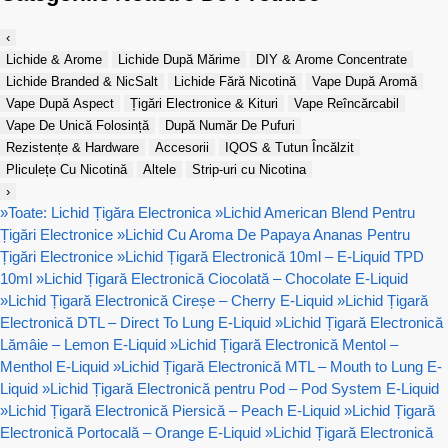
‹
Lichide & Arome
Lichide După Mărime
DIY & Arome Concentrate
Lichide Branded & NicSalt
Lichide Fără Nicotină
Vape După Aromă
Vape După Aspect
Țigări Electronice & Kituri
Vape Reîncărcabil
Vape De Unică Folosință
După Număr De Pufuri
Rezistențe & Hardware
Accesorii
IQOS & Tutun Încălzit
Pliculețe Cu Nicotină
Altele
Strip-uri cu Nicotina
›
»
Toate: Lichid Țigăra Electronica
»
Lichid American Blend Pentru
Țigări Electronice
»
Lichid Cu Aroma De Papaya Ananas Pentru
Țigări Electronice
»
Lichid Țigară Electronică 10ml – E-Liquid TPD
10ml
»
Lichid Țigară Electronică Ciocolată – Chocolate E-Liquid
»
Lichid Țigară Electronică Cireșe – Cherry E-Liquid
»
Lichid Țigară
Electronică DTL – Direct To Lung E-Liquid
»
Lichid Țigară Electronică
Lămâie – Lemon E-Liquid
»
Lichid Țigară Electronică Mentol –
Menthol E-Liquid
»
Lichid Țigară Electronică MTL – Mouth to Lung E-
Liquid
»
Lichid Țigară Electronică pentru Pod – Pod System E-Liquid
»
Lichid Țigară Electronică Piersică – Peach E-Liquid
»
Lichid Țigară
Electronică Portocală – Orange E-Liquid
»
Lichid Țigară Electronică