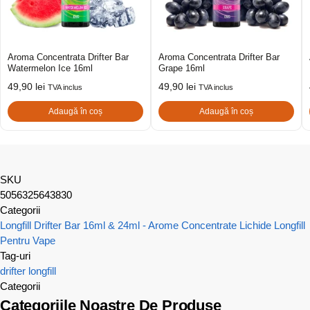
Aroma Concentrata Drifter Bar
Aroma Concentrata Drifter Bar
Watermelon Ice 16ml
Grape 16ml
49,90
lei
49,90
lei
TVA inclus
TVA inclus
Adaugă în coș
Adaugă în coș
SKU
5056325643830
Categorii
Longfill Drifter Bar 16ml & 24ml - Arome Concentrate
Lichide Longfill
Pentru Vape
Tag-uri
drifter
longfill
Categorii
Categoriile Noastre De Produse