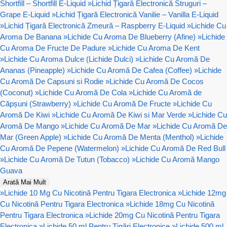
Shortfill – Shortfill E-Liquid
»
Lichid Țigară Electronică Struguri –
Grape E-Liquid
»
Lichid Țigară Electronică Vanilie – Vanilla E-Liquid
»
Lichid Țigară Electronică Zmeură – Raspberry E-Liquid
»
Lichide Cu
Aroma De Banana
»
Lichide Cu Aroma De Blueberry (Afine)
»
Lichide
Cu Aroma De Fructe De Padure
»
Lichide Cu Aroma De Kent
»
Lichide Cu Aroma Dulce (Lichide Dulci)
»
Lichide Cu Aromă De
Ananas (Pineapple)
»
Lichide Cu Aromă De Cafea (Coffee)
»
Lichide
Cu Aromă De Capsuni si Rodie
»
Lichide Cu Aromă De Cocos
(Coconut)
»
Lichide Cu Aromă De Cola
»
Lichide Cu Aromă de
Căpșuni (Strawberry)
»
Lichide Cu Aromă De Fructe
»
Lichide Cu
Aromă De Kiwi
»
Lichide Cu Aromă De Kiwi si Mar Verde
»
Lichide Cu
Aromă De Mango
»
Lichide Cu Aromă De Mar
»
Lichide Cu Aromă De
Mar (Green Apple)
»
Lichide Cu Aromă De Menta (Menthol)
»
Lichide
Cu Aromă De Pepene (Watermelon)
»
Lichide Cu Aromă De Red Bull
»
Lichide Cu Aromă De Tutun (Tobacco)
»
Lichide Cu Aromă Mango
Guava
Arată Mai Mult
»
Lichide 10 Mg Cu Nicotină Pentru Tigara Electronica
»
Lichide 12mg
Cu Nicotină Pentru Tigara Electronica
»
Lichide 18mg Cu Nicotină
Pentru Tigara Electronica
»
Lichide 20mg Cu Nicotină Pentru Tigara
Electronica
»
Lichide 50 ml Pentru Țigări Electronice
»
Lichide 500 ml