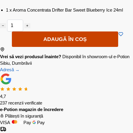
1 x Aroma Concentrata Drifter Bar Sweet Blueberry Ice 24ml
−
+
ADAUGĂ ÎN COȘ
Vrei să vezi produsul înainte?
Disponibil în showroom-ul e-Potion
Sibiu, Dumbrăvii
Adresă →
4,7
237 recenzii verificate
e-Potion magazin de încredere
Plătești în siguranță
VISA
Pay
Pay