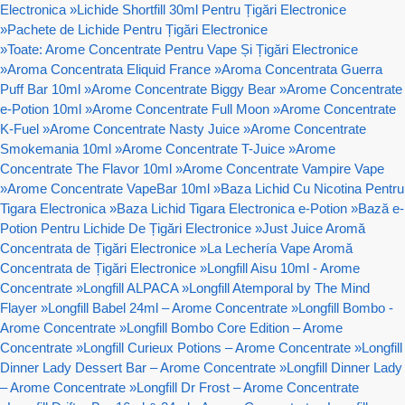
Electronica
»
Lichide Shortfill 30ml Pentru Țigări Electronice
»
Pachete de Lichide Pentru Țigări Electronice
»
Toate: Arome Concentrate Pentru Vape Și Țigări Electronice
»
Aroma Concentrata Eliquid France
»
Aroma Concentrata Guerra
Puff Bar 10ml
»
Arome Concentrate Biggy Bear
»
Arome Concentrate
e-Potion 10ml
»
Arome Concentrate Full Moon
»
Arome Concentrate
K-Fuel
»
Arome Concentrate Nasty Juice
»
Arome Concentrate
Smokemania 10ml
»
Arome Concentrate T-Juice
»
Arome
Concentrate The Flavor 10ml
»
Arome Concentrate Vampire Vape
»
Arome Concentrate VapeBar 10ml
»
Baza Lichid Cu Nicotina Pentru
Tigara Electronica
»
Baza Lichid Tigara Electronica e-Potion
»
Bază e-
Potion Pentru Lichide De Țigări Electronice
»
Just Juice Aromă
Concentrata de Țigări Electronice
»
La Lechería Vape Aromă
Concentrata de Țigări Electronice
»
Longfill Aisu 10ml - Arome
Concentrate
»
Longfill ALPACA
»
Longfill Atemporal by The Mind
Flayer
»
Longfill Babel 24ml – Arome Concentrate
»
Longfill Bombo -
Arome Concentrate
»
Longfill Bombo Core Edition – Arome
Concentrate
»
Longfill Curieux Potions – Arome Concentrate
»
Longfill
Dinner Lady Dessert Bar – Arome Concentrate
»
Longfill Dinner Lady
– Arome Concentrate
»
Longfill Dr Frost – Arome Concentrate