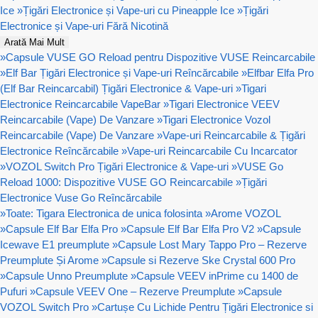
Ice
»
Țigări Electronice și Vape-uri cu Pineapple Ice
»
Țigări
Electronice și Vape-uri Fără Nicotină
Arată Mai Mult
»
Capsule VUSE GO Reload pentru Dispozitive VUSE Reincarcabile
»
Elf Bar Țigări Electronice și Vape-uri Reîncărcabile
»
Elfbar Elfa Pro
(Elf Bar Reincarcabil) Țigări Electronice & Vape-uri
»
Tigari
Electronice Reincarcabile VapeBar
»
Tigari Electronice VEEV
Reincarcabile (Vape) De Vanzare
»
Tigari Electronice Vozol
Reincarcabile (Vape) De Vanzare
»
Vape-uri Reincarcabile & Țigări
Electronice Reîncărcabile
»
Vape-uri Reincarcabile Cu Incarcator
»
VOZOL Switch Pro Țigări Electronice & Vape-uri
»
VUSE Go
Reload 1000: Dispozitive VUSE GO Reincarcabile
»
Țigări
Electronice Vuse Go Reîncărcabile
»
Toate: Tigara Electronica de unica folosinta
»
Arome VOZOL
»
Capsule Elf Bar Elfa Pro
»
Capsule Elf Bar Elfa Pro V2
»
Capsule
Icewave E1 preumplute
»
Capsule Lost Mary Tappo Pro – Rezerve
Preumplute Și Arome
»
Capsule si Rezerve Ske Crystal 600 Pro
»
Capsule Unno Preumplute
»
Capsule VEEV inPrime cu 1400 de
Pufuri
»
Capsule VEEV One – Rezerve Preumplute
»
Capsule
VOZOL Switch Pro
»
Cartușe Cu Lichide Pentru Țigări Electronice si