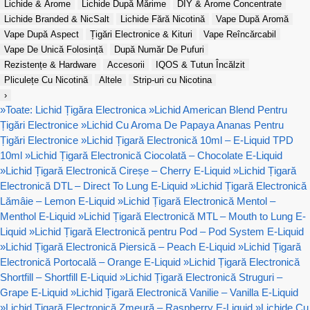
Lichide & Arome
Lichide După Mărime
DIY & Arome Concentrate
Lichide Branded & NicSalt
Lichide Fără Nicotină
Vape După Aromă
Vape După Aspect
Țigări Electronice & Kituri
Vape Reîncărcabil
Vape De Unică Folosință
După Număr De Pufuri
Rezistențe & Hardware
Accesorii
IQOS & Tutun Încălzit
Pliculețe Cu Nicotină
Altele
Strip-uri cu Nicotina
›
»
Toate: Lichid Țigăra Electronica
»
Lichid American Blend Pentru
Țigări Electronice
»
Lichid Cu Aroma De Papaya Ananas Pentru
Țigări Electronice
»
Lichid Țigară Electronică 10ml – E-Liquid TPD
10ml
»
Lichid Țigară Electronică Ciocolată – Chocolate E-Liquid
»
Lichid Țigară Electronică Cireșe – Cherry E-Liquid
»
Lichid Țigară
Electronică DTL – Direct To Lung E-Liquid
»
Lichid Țigară Electronică
Lămâie – Lemon E-Liquid
»
Lichid Țigară Electronică Mentol –
Menthol E-Liquid
»
Lichid Țigară Electronică MTL – Mouth to Lung E-
Liquid
»
Lichid Țigară Electronică pentru Pod – Pod System E-Liquid
»
Lichid Țigară Electronică Piersică – Peach E-Liquid
»
Lichid Țigară
Electronică Portocală – Orange E-Liquid
»
Lichid Țigară Electronică
Shortfill – Shortfill E-Liquid
»
Lichid Țigară Electronică Struguri –
Grape E-Liquid
»
Lichid Țigară Electronică Vanilie – Vanilla E-Liquid
»
Lichid Țigară Electronică Zmeură – Raspberry E-Liquid
»
Lichide Cu