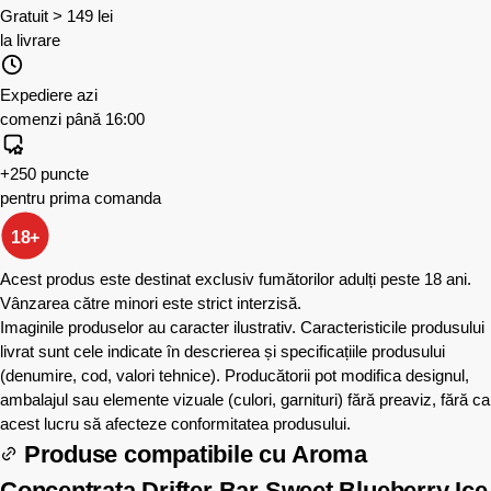
Gratuit > 149 lei
la livrare
Expediere azi
comenzi până 16:00
+250 puncte
pentru prima comanda
18+
Acest produs este destinat exclusiv fumătorilor adulți peste 18 ani.
Vânzarea către minori este strict interzisă.
Imaginile produselor au caracter ilustrativ. Caracteristicile produsului
livrat sunt cele indicate în descrierea și specificațiile produsului
(denumire, cod, valori tehnice). Producătorii pot modifica designul,
ambalajul sau elemente vizuale (culori, garnituri) fără preaviz, fără ca
acest lucru să afecteze conformitatea produsului.
Produse compatibile cu
Aroma
Concentrata Drifter Bar Sweet Blueberry Ice