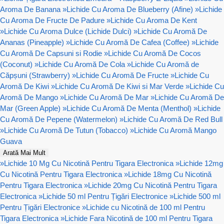
Aroma De Banana
»
Lichide Cu Aroma De Blueberry (Afine)
»
Lichide
Cu Aroma De Fructe De Padure
»
Lichide Cu Aroma De Kent
»
Lichide Cu Aroma Dulce (Lichide Dulci)
»
Lichide Cu Aromă De
Ananas (Pineapple)
»
Lichide Cu Aromă De Cafea (Coffee)
»
Lichide
Cu Aromă De Capsuni si Rodie
»
Lichide Cu Aromă De Cocos
(Coconut)
»
Lichide Cu Aromă De Cola
»
Lichide Cu Aromă de
Căpșuni (Strawberry)
»
Lichide Cu Aromă De Fructe
»
Lichide Cu
Aromă De Kiwi
»
Lichide Cu Aromă De Kiwi si Mar Verde
»
Lichide Cu
Aromă De Mango
»
Lichide Cu Aromă De Mar
»
Lichide Cu Aromă De
Mar (Green Apple)
»
Lichide Cu Aromă De Menta (Menthol)
»
Lichide
Cu Aromă De Pepene (Watermelon)
»
Lichide Cu Aromă De Red Bull
»
Lichide Cu Aromă De Tutun (Tobacco)
»
Lichide Cu Aromă Mango
Guava
Arată Mai Mult
»
Lichide 10 Mg Cu Nicotină Pentru Tigara Electronica
»
Lichide 12mg
Cu Nicotină Pentru Tigara Electronica
»
Lichide 18mg Cu Nicotină
Pentru Tigara Electronica
»
Lichide 20mg Cu Nicotină Pentru Tigara
Electronica
»
Lichide 50 ml Pentru Țigări Electronice
»
Lichide 500 ml
Pentru Țigări Electronice
»
Lichide cu Nicotină de 100 ml Pentru
Tigara Electronica
»
Lichide Fara Nicotină de 100 ml Pentru Tigara