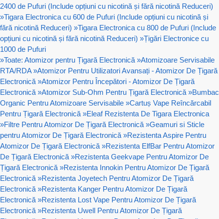
2400 de Pufuri (Include opțiuni cu nicotină și fără nicotină Reduceri)
»
Tigara Electronica cu 600 de Pufuri (Include opțiuni cu nicotină și
fără nicotină Reduceri)
»
Tigara Electronica cu 800 de Pufuri (Include
opțiuni cu nicotină și fără nicotină Reduceri)
»
Țigări Electronice cu
1000 de Pufuri
»
Toate: Atomizor pentru Țigară Electronică
»
Atomizoare Servisabile
RTA/RDA
»
Atomizor Pentru Utilizatori Avansați - Atomizor De Țigară
Electronică
»
Atomizor Pentru Începători - Atomizor De Țigară
Electronică
»
Atomizor Sub-Ohm Pentru Țigară Electronică
»
Bumbac
Organic Pentru Atomizoare Servisabile
»
Cartuș Vape Reîncărcabil
Pentru Țigară Electronică
»
Eleaf Rezistenta De Tigara Electronica
»
Filtre Pentru Atomizor De Țigară Electronică
»
Geamuri si Sticle
pentru Atomizor De Țigară Electronică
»
Rezistenta Aspire Pentru
Atomizor De Țigară Electronică
»
Rezistenta ElfBar Pentru Atomizor
De Țigară Electronică
»
Rezistenta Geekvape Pentru Atomizor De
Țigară Electronică
»
Rezistenta Innokin Pentru Atomizor De Țigară
Electronică
»
Rezistenta Joyetech Pentru Atomizor De Țigară
Electronică
»
Rezistenta Kanger Pentru Atomizor De Țigară
Electronică
»
Rezistenta Lost Vape Pentru Atomizor De Țigară
Electronică
»
Rezistenta Uwell Pentru Atomizor De Țigară