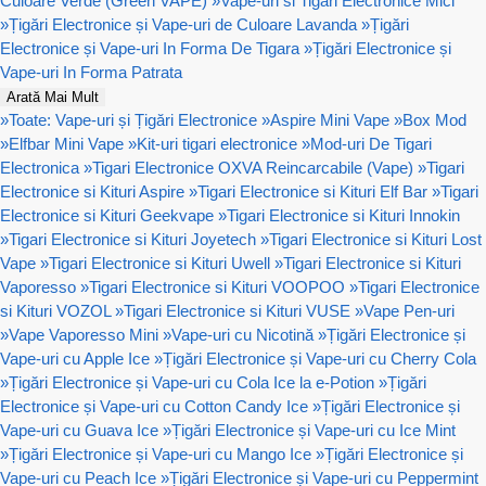
Culoare Verde (Green VAPE)
»
Vape-uri si Tigari Electronice Mici
»
Țigări Electronice și Vape-uri de Culoare Lavanda
»
Țigări
Electronice și Vape-uri In Forma De Tigara
»
Țigări Electronice și
Vape-uri In Forma Patrata
Arată Mai Mult
»
Toate: Vape-uri și Țigări Electronice
»
Aspire Mini Vape
»
Box Mod
»
Elfbar Mini Vape
»
Kit-uri tigari electronice
»
Mod-uri De Tigari
Electronica
»
Tigari Electronice OXVA Reincarcabile (Vape)
»
Tigari
Electronice si Kituri Aspire
»
Tigari Electronice si Kituri Elf Bar
»
Tigari
Electronice si Kituri Geekvape
»
Tigari Electronice si Kituri Innokin
»
Tigari Electronice si Kituri Joyetech
»
Tigari Electronice si Kituri Lost
Vape
»
Tigari Electronice si Kituri Uwell
»
Tigari Electronice si Kituri
Vaporesso
»
Tigari Electronice si Kituri VOOPOO
»
Tigari Electronice
si Kituri VOZOL
»
Tigari Electronice si Kituri VUSE
»
Vape Pen-uri
»
Vape Vaporesso Mini
»
Vape-uri cu Nicotină
»
Țigări Electronice și
Vape-uri cu Apple Ice
»
Țigări Electronice și Vape-uri cu Cherry Cola
»
Țigări Electronice și Vape-uri cu Cola Ice la e-Potion
»
Țigări
Electronice și Vape-uri cu Cotton Candy Ice
»
Țigări Electronice și
Vape-uri cu Guava Ice
»
Țigări Electronice și Vape-uri cu Ice Mint
»
Țigări Electronice și Vape-uri cu Mango Ice
»
Țigări Electronice și
Vape-uri cu Peach Ice
»
Țigări Electronice și Vape-uri cu Peppermint