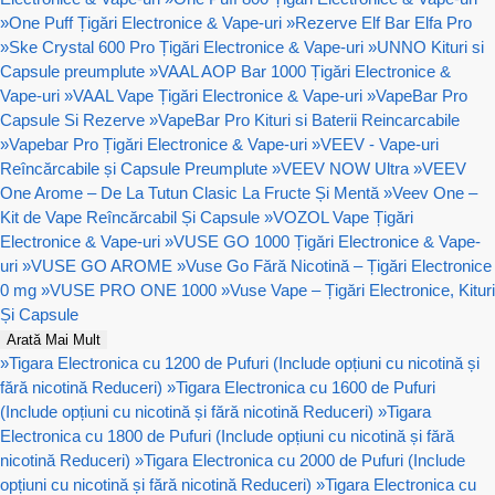
»
One Puff Țigări Electronice & Vape-uri
»
Rezerve Elf Bar Elfa Pro
»
Ske Crystal 600 Pro Țigări Electronice & Vape-uri
»
UNNO Kituri si
Capsule preumplute
»
VAAL AOP Bar 1000 Țigări Electronice &
Vape-uri
»
VAAL Vape Țigări Electronice & Vape-uri
»
VapeBar Pro
Capsule Si Rezerve
»
VapeBar Pro Kituri si Baterii Reincarcabile
»
Vapebar Pro Țigări Electronice & Vape-uri
»
VEEV - Vape-uri
Reîncărcabile și Capsule Preumplute
»
VEEV NOW Ultra
»
VEEV
One Arome – De La Tutun Clasic La Fructe Și Mentă
»
Veev One –
Kit de Vape Reîncărcabil Și Capsule
»
VOZOL Vape Țigări
Electronice & Vape-uri
»
VUSE GO 1000 Țigări Electronice & Vape-
uri
»
VUSE GO AROME
»
Vuse Go Fără Nicotină – Țigări Electronice
0 mg
»
VUSE PRO ONE 1000
»
Vuse Vape – Țigări Electronice, Kituri
Și Capsule
Arată Mai Mult
»
Tigara Electronica cu 1200 de Pufuri (Include opțiuni cu nicotină și
fără nicotină Reduceri)
»
Tigara Electronica cu 1600 de Pufuri
(Include opțiuni cu nicotină și fără nicotină Reduceri)
»
Tigara
Electronica cu 1800 de Pufuri (Include opțiuni cu nicotină și fără
nicotină Reduceri)
»
Tigara Electronica cu 2000 de Pufuri (Include
opțiuni cu nicotină și fără nicotină Reduceri)
»
Tigara Electronica cu