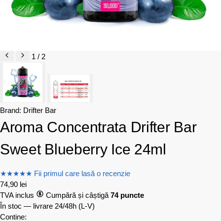
1 / 2
Brand:
Drifter Bar
Aroma Concentrata Drifter Bar
Sweet Blueberry Ice 24ml
★
★
★
★
★
Fii primul care lasă o recenzie
74,90
lei
TVA inclus
Cumpără și câștigă
74 puncte
În stoc — livrare 24/48h
(L-V)
Contine: