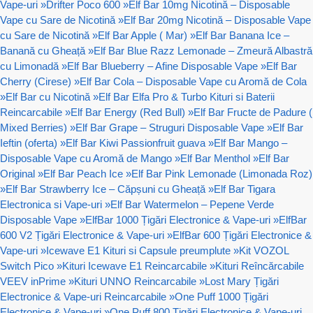
Vape-uri
»
Drifter Poco 600
»
Elf Bar 10mg Nicotină – Disposable
Vape cu Sare de Nicotină
»
Elf Bar 20mg Nicotină – Disposable Vape
cu Sare de Nicotină
»
Elf Bar Apple ( Mar)
»
Elf Bar Banana Ice –
Banană cu Gheață
»
Elf Bar Blue Razz Lemonade – Zmeură Albastră
cu Limonadă
»
Elf Bar Blueberry – Afine Disposable Vape
»
Elf Bar
Cherry (Cirese)
»
Elf Bar Cola – Disposable Vape cu Aromă de Cola
»
Elf Bar cu Nicotină
»
Elf Bar Elfa Pro & Turbo Kituri si Baterii
Reincarcabile
»
Elf Bar Energy (Red Bull)
»
Elf Bar Fructe de Padure (
Mixed Berries)
»
Elf Bar Grape – Struguri Disposable Vape
»
Elf Bar
Ieftin (oferta)
»
Elf Bar Kiwi Passionfruit guava
»
Elf Bar Mango –
Disposable Vape cu Aromă de Mango
»
Elf Bar Menthol
»
Elf Bar
Original
»
Elf Bar Peach Ice
»
Elf Bar Pink Lemonade (Limonada Roz)
»
Elf Bar Strawberry Ice – Căpșuni cu Gheață
»
Elf Bar Tigara
Electronica si Vape-uri
»
Elf Bar Watermelon – Pepene Verde
Disposable Vape
»
ElfBar 1000 Țigări Electronice & Vape-uri
»
ElfBar
600 V2 Țigări Electronice & Vape-uri
»
ElfBar 600 Țigări Electronice &
Vape-uri
»
Icewave E1 Kituri si Capsule preumplute
»
Kit VOZOL
Switch Pico
»
Kituri Icewave E1 Reincarcabile
»
Kituri Reîncărcabile
VEEV inPrime
»
Kituri UNNO Reincarcabile
»
Lost Mary Țigări
Electronice & Vape-uri Reincarcabile
»
One Puff 1000 Țigări
Electronice & Vape-uri
»
One Puff 800 Țigări Electronice & Vape-uri