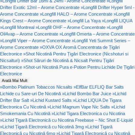
»
Longfill Drifter Bar 16ml & 24ml - Arome Concentrate
»
Longfill
Drifter Exotic 12ml – Arome Concentrate
»
Longfill Drifter Hyper 5ml -
Arome Concentrate
»
Longfill HALO – Arome Concentrate
»
Longfill
Kings Crest – Arome Concentrate
»
Longfill La Yaya
»
Longfill LIQUA
»
Longfill Montreal
»
Longfill OHF – Arome Concentrate
»
Longfill
Oil4vap – Arome Concentrate
»
Longfill Omerta – Arome Concentrate
»
Longfill Viper – Arome Concentrate
»
Longfill Yeti Summit Series –
Arome Concentrate
»
OXVA OX Aromă Concentrata de Țigări
Electronice
»
Shot Nicotină Pentru Țigări Electronice (Nicshoturi si
Nicsalturi)
»
Shot Săruri de Nicotină & Nicsalt Pentru Țigări
Electronice
»
Shot-uri Nicotină Pura e-Potion Pentru Lichide De Țigări
Electronice
Arată Mai Mult
»
Bombo Platinum Tobaccos Nicsalts
»
ElfBar ELFLIQ Bar Salts
Lichide cu Sare-uri De Nicotină
»
Lichid Bombo Bar Juice
»
Lichid
Drifter Bar Salt
»
Lichid Kustard Salts
»
Lichid LIQUA De Tigara
Electronica Cu Nicotină
»
Lichid Magnum Vape Nic Salts
»
Lichid
Smokemania Cu Nicotină
»
Lichid Tigara Electronica cu Nicotina
»
Lichid Țigară Electronică cu Nicotina Freebase – Nic Shot E-Liquid
»
Lichid Țigară Electronică cu Nicotină 3mg
»
Lichid Țigară
Electronică cu Nicotină 6mg
»
Lichid Țigară Electronică cu Nicotină