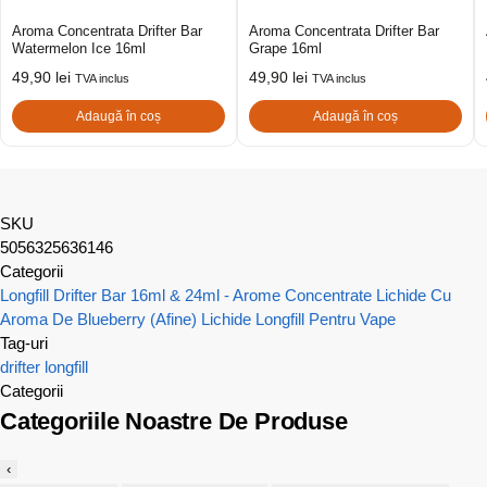
Aroma Concentrata Drifter Bar
Aroma Concentrata Drifter Bar
Watermelon Ice 16ml
Grape 16ml
49,90
lei
49,90
lei
TVA inclus
TVA inclus
Adaugă în coș
Adaugă în coș
SKU
5056325636146
Categorii
Longfill Drifter Bar 16ml & 24ml - Arome Concentrate
Lichide Cu
Aroma De Blueberry (Afine)
Lichide Longfill Pentru Vape
Tag-uri
drifter
longfill
Categorii
Categoriile Noastre De Produse
‹