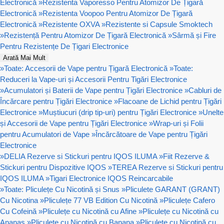
Electronică
»
Rezistenta Vaporesso Pentru Atomizor De Țigară
Electronică
»
Rezistenta Voopoo Pentru Atomizor De Țigară
Electronică
»
Rezistente OXVA
»
Rezistente si Capsule Smoktech
»
Rezistență Pentru Atomizor De Țigară Electronică
»
Sârmă și Fire
Pentru Rezistențe De Țigari Electronice
Arată Mai Mult
»
Toate: Accesorii de Vape pentru Țigară Electronică
»
Toate:
Reduceri la Vape-uri și Accesorii Pentru Tigări Electronice
»
Acumulatori și Baterii de Vape pentru Țigări Electronice
»
Cabluri de
Încărcare pentru Țigări Electronice
»
Flacoane de Lichid pentru Țigări
Electronice
»
Muștiucuri (drip tip-uri) pentru Țigări Electronice
»
Unelte
și Accesorii de Vape pentru Țigări Electronice
»
Wrap-uri și Folii
pentru Acumulatori de Vape
»
Încărcătoare de Vape pentru Țigări
Electronice
»
DELIA Rezerve si Stickuri pentru IQOS ILUMA
»
Fiit Rezerve &
Stickuri pentru Dispozitive IQOS
»
TEREA Rezerve si Stickuri pentru
IQOS ILUMA
»
Tigari Electronice IQOS Reincarcabile
»
Toate: Pliculețe Cu Nicotină și Snus
»
Pliculete GARANT (GRANT)
Cu Nicotina
»
Pliculețe 77 VB Edition Cu Nicotină
»
Pliculețe Cafero
Cu Cofeină
»
Pliculețe cu Nicotină cu Afine
»
Pliculețe cu Nicotină cu
Ananas
»
Pliculețe cu Nicotină cu Banana
»
Pliculețe cu Nicotină cu