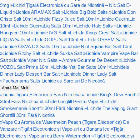
9mg
»
Lichid Țigară Electronică cu Sare de Nicotină – Nic Salt E-
Liquid
»
Lichide ARAMAX Salt
»
Lichide Big Bold Salts
»
Lichide Don
Cristo Salt 10ml
»
Lichide Fizzy Juice Salt 10ml
»
Lichide GuerraLiq
10ml
»
Lichide GuerraLiq Salts 10ml
»
Lichide Halo Salts
»
Lichide
Hangsen 10ml
»
Lichide IVG Salt
»
Lichide Kings Crest Salt
»
Lichide
LIQUA Salts
»
Lichide OOPs Salt 10ml
»
Lichide OSSEM Salts
»
Lichide OXVA OX Salts 10ml
»
Lichide Riot Squad Bar Salt 10ml
»
Lichide Ritchy Salt
»
Lichide Sukka Salt
»
Lichide Vampire Vape Bar
Salt
»
Lichide Viper Nic Salts – Arome Gourmet De Desert
»
Lichide
VOZOL Salt Prime 10ml
»
Lichide Yeti Bar Salts 10ml
»
Lichidele
Dinner Lady Dessert Bar Salt
»
Lichidele Dinner Lady Salt
»
Pachamama Salts Lichide cu Sare-uri De Nicotină
Arată Mai Mult
»
Lichid Tigara Electronica Fara Nicotina
»
Lichide King's Dew Shortfill
30ml Fără Nicotină
»
Lichide Longfill Pentru Vape
»
Lichide
Smokemania Shortfill 30ml Fără Nicotină
»
Lichide The Vaping Giant
Shortfill 30ml Fără Nicotină
»
Vape Cu Aroma de Watermelon Peach (Tigara Electronica) De
Vanzare
»
Țigări Electronice și Vape-uri cu Banana Ice
»
Țigări
Electronice și Vape-uri cu Berry Watermelon
»
Țigări Electronice și