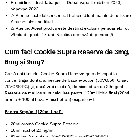
Premii linie: Best Tabaquil — Dubai Vape Exhibition 2023,
Vapexpo 2022
⚠️ Atenție: Lichidul concentrat trebuie diluat înainte de utilizare.
A nu se folosi nediluat.
⚠️ Atenție: Acest produs este destinat exclusiv persoanelor cu
vârsta de peste 18 ani. Nicotina creează dependență.
Cum faci Cookie Supra Reserve de 3mg,
6mg și 9mg?
Ca să obții lichidul Cookie Supra Reserve gata de vapat la
concentrația dorită, ai nevoie de baza e-potion (50VG/50PG sau
70VG/30PG) și, dacă vrei nicotină, de nicshot-uri de 20mg/ml.
Rețetele de mai jos sunt calculate pentru 120ml lichid final (20ml
aromă + 100ml bază + nicshot-uri).ecigarlife+1
Pentru 3mg/ml (120ml final):
20ml aromă Cookie Supra Reserve
18ml nicshot 20mg/ml
82ml bază e-potion (70VG/30PG sau 50VG/50PG)