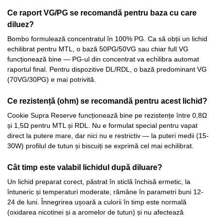
Ce raport VG/PG se recomandă pentru baza cu care
diluez?
Bombo formulează concentratul în 100% PG. Ca să obții un lichid
echilibrat pentru MTL, o bază 50PG/50VG sau chiar full VG
funcționează bine — PG-ul din concentrat va echilibra automat
raportul final. Pentru dispozitive DL/RDL, o bază predominant VG
(70VG/30PG) e mai potrivită.
Ce rezistență (ohm) se recomandă pentru acest lichid?
Cookie Supra Reserve funcționează bine pe rezistențe între 0,8Ω
și 1,5Ω pentru MTL și RDL. Nu e formulat special pentru vapat
direct la putere mare, dar nici nu e restrictiv — la puteri medii (15-
30W) profilul de tutun și biscuiți se exprimă cel mai echilibrat.
Cât timp este valabil lichidul după diluare?
Un lichid preparat corect, păstrat în sticlă închisă ermetic, la
întuneric și temperaturi moderate, rămâne în parametri buni 12-
24 de luni. Înnegrirea ușoară a culorii în timp este normală
(oxidarea nicotinei și a aromelor de tutun) și nu afectează