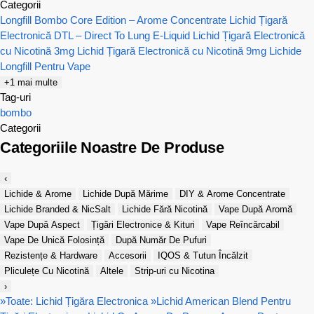
Categorii
Longfill Bombo Core Edition – Arome Concentrate
Lichid Țigară
Electronică DTL – Direct To Lung E-Liquid
Lichid Țigară Electronică
cu Nicotină 3mg
Lichid Țigară Electronică cu Nicotină 9mg
Lichide
Longfill Pentru Vape
+1 mai multe
Tag-uri
bombo
Categorii
Categoriile Noastre De Produse
‹
Lichide & Arome
Lichide După Mărime
DIY & Arome Concentrate
Lichide Branded & NicSalt
Lichide Fără Nicotină
Vape După Aromă
Vape După Aspect
Țigări Electronice & Kituri
Vape Reîncărcabil
Vape De Unică Folosință
După Număr De Pufuri
Rezistențe & Hardware
Accesorii
IQOS & Tutun Încălzit
Pliculețe Cu Nicotină
Altele
Strip-uri cu Nicotina
›
»
Toate: Lichid Țigăra Electronica
»
Lichid American Blend Pentru