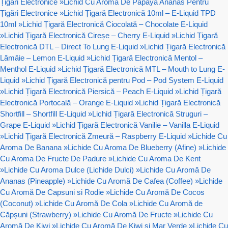
Țigări Electronice
»
Lichid Cu Aroma De Papaya Ananas Pentru
Țigări Electronice
»
Lichid Țigară Electronică 10ml – E-Liquid TPD
10ml
»
Lichid Țigară Electronică Ciocolată – Chocolate E-Liquid
»
Lichid Țigară Electronică Cireșe – Cherry E-Liquid
»
Lichid Țigară
Electronică DTL – Direct To Lung E-Liquid
»
Lichid Țigară Electronică
Lămâie – Lemon E-Liquid
»
Lichid Țigară Electronică Mentol –
Menthol E-Liquid
»
Lichid Țigară Electronică MTL – Mouth to Lung E-
Liquid
»
Lichid Țigară Electronică pentru Pod – Pod System E-Liquid
»
Lichid Țigară Electronică Piersică – Peach E-Liquid
»
Lichid Țigară
Electronică Portocală – Orange E-Liquid
»
Lichid Țigară Electronică
Shortfill – Shortfill E-Liquid
»
Lichid Țigară Electronică Struguri –
Grape E-Liquid
»
Lichid Țigară Electronică Vanilie – Vanilla E-Liquid
»
Lichid Țigară Electronică Zmeură – Raspberry E-Liquid
»
Lichide Cu
Aroma De Banana
»
Lichide Cu Aroma De Blueberry (Afine)
»
Lichide
Cu Aroma De Fructe De Padure
»
Lichide Cu Aroma De Kent
»
Lichide Cu Aroma Dulce (Lichide Dulci)
»
Lichide Cu Aromă De
Ananas (Pineapple)
»
Lichide Cu Aromă De Cafea (Coffee)
»
Lichide
Cu Aromă De Capsuni si Rodie
»
Lichide Cu Aromă De Cocos
(Coconut)
»
Lichide Cu Aromă De Cola
»
Lichide Cu Aromă de
Căpșuni (Strawberry)
»
Lichide Cu Aromă De Fructe
»
Lichide Cu
Aromă De Kiwi
»
Lichide Cu Aromă De Kiwi si Mar Verde
»
Lichide Cu