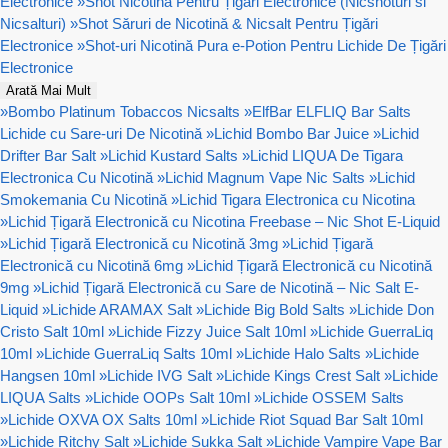
Electronice
»
Shot Nicotină Pentru Țigări Electronice (Nicshoturi si
Nicsalturi)
»
Shot Săruri de Nicotină & Nicsalt Pentru Țigări
Electronice
»
Shot-uri Nicotină Pura e-Potion Pentru Lichide De Țigări
Electronice
Arată Mai Mult
»
Bombo Platinum Tobaccos Nicsalts
»
ElfBar ELFLIQ Bar Salts
Lichide cu Sare-uri De Nicotină
»
Lichid Bombo Bar Juice
»
Lichid
Drifter Bar Salt
»
Lichid Kustard Salts
»
Lichid LIQUA De Tigara
Electronica Cu Nicotină
»
Lichid Magnum Vape Nic Salts
»
Lichid
Smokemania Cu Nicotină
»
Lichid Tigara Electronica cu Nicotina
»
Lichid Țigară Electronică cu Nicotina Freebase – Nic Shot E-Liquid
»
Lichid Țigară Electronică cu Nicotină 3mg
»
Lichid Țigară
Electronică cu Nicotină 6mg
»
Lichid Țigară Electronică cu Nicotină
9mg
»
Lichid Țigară Electronică cu Sare de Nicotină – Nic Salt E-
Liquid
»
Lichide ARAMAX Salt
»
Lichide Big Bold Salts
»
Lichide Don
Cristo Salt 10ml
»
Lichide Fizzy Juice Salt 10ml
»
Lichide GuerraLiq
10ml
»
Lichide GuerraLiq Salts 10ml
»
Lichide Halo Salts
»
Lichide
Hangsen 10ml
»
Lichide IVG Salt
»
Lichide Kings Crest Salt
»
Lichide
LIQUA Salts
»
Lichide OOPs Salt 10ml
»
Lichide OSSEM Salts
»
Lichide OXVA OX Salts 10ml
»
Lichide Riot Squad Bar Salt 10ml
»
Lichide Ritchy Salt
»
Lichide Sukka Salt
»
Lichide Vampire Vape Bar