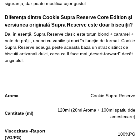
siguranța, dar poate modifica ușor gustul.
Diferența dintre Cookie Supra Reserve Core Edition și
versiunea originală Supra Reserve este doar biscuiții?
Da, în esență. Supra Reserve clasic este tutun blond + caramel +
note de prăjit, uneori cu vanilie și nuci în funcție de format. Cookie
Supra Reserve adaugă peste această bază un strat distinct de
biscuiți artizanali dulci, ceea ce îl face mai „desert-forward” decât
originalul.
Aroma
Cookie Supra Reserve
120ml (20ml Aroma + 100ml spatiu dde
Cantitate (ml)
amestecare)
Viscozitate -Raport
100%PG
(VG/PG)