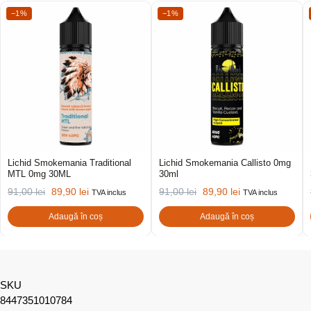
−1%
−1%
Lichid Smokemania Traditional
Lichid Smokemania Callisto 0mg
MTL 0mg 30ML
30ml
91,00
lei
89,90
lei
91,00
lei
89,90
lei
TVA inclus
TVA inclus
Adaugă în coș
Adaugă în coș
SKU
8447351010784