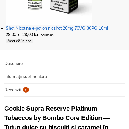
Shot Nicotina e-potion nicshot 20mg 70VG 30PG 10ml
29,00
lei
28,00
lei
TVA inclus
Adaugă în coș
Descriere
Informații suplimentare
Recenzii
0
Cookie Supra Reserve Platinum
Tobaccos by Bombo Core Edition —
Tutun dulce cu biscuiți și caramel în