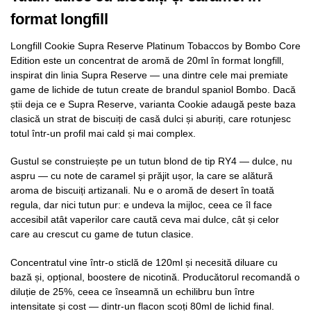
format longfill
Longfill Cookie Supra Reserve Platinum Tobaccos by Bombo Core
Edition este un concentrat de aromă de 20ml în format longfill,
inspirat din linia Supra Reserve — una dintre cele mai premiate
game de lichide de tutun create de brandul spaniol Bombo. Dacă
știi deja ce e Supra Reserve, varianta Cookie adaugă peste baza
clasică un strat de biscuiți de casă dulci și aburiți, care rotunjesc
totul într-un profil mai cald și mai complex.
Gustul se construiește pe un tutun blond de tip RY4 — dulce, nu
aspru — cu note de caramel și prăjit ușor, la care se alătură
aroma de biscuiți artizanali. Nu e o aromă de desert în toată
regula, dar nici tutun pur: e undeva la mijloc, ceea ce îl face
accesibil atât vaperilor care caută ceva mai dulce, cât și celor
care au crescut cu game de tutun clasice.
Concentratul vine într-o sticlă de 120ml și necesită diluare cu
bază și, opțional, boostere de nicotină. Producătorul recomandă o
diluție de 25%, ceea ce înseamnă un echilibru bun între
intensitate și cost — dintr-un flacon scoți 80ml de lichid final.