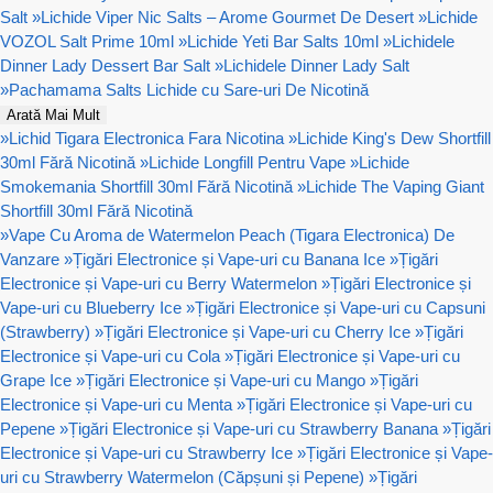
Salt
»
Lichide Viper Nic Salts – Arome Gourmet De Desert
»
Lichide
VOZOL Salt Prime 10ml
»
Lichide Yeti Bar Salts 10ml
»
Lichidele
Dinner Lady Dessert Bar Salt
»
Lichidele Dinner Lady Salt
»
Pachamama Salts Lichide cu Sare-uri De Nicotină
Arată Mai Mult
»
Lichid Tigara Electronica Fara Nicotina
»
Lichide King's Dew Shortfill
30ml Fără Nicotină
»
Lichide Longfill Pentru Vape
»
Lichide
Smokemania Shortfill 30ml Fără Nicotină
»
Lichide The Vaping Giant
Shortfill 30ml Fără Nicotină
»
Vape Cu Aroma de Watermelon Peach (Tigara Electronica) De
Vanzare
»
Țigări Electronice și Vape-uri cu Banana Ice
»
Țigări
Electronice și Vape-uri cu Berry Watermelon
»
Țigări Electronice și
Vape-uri cu Blueberry Ice
»
Țigări Electronice și Vape-uri cu Capsuni
(Strawberry)
»
Țigări Electronice și Vape-uri cu Cherry Ice
»
Țigări
Electronice și Vape-uri cu Cola
»
Țigări Electronice și Vape-uri cu
Grape Ice
»
Țigări Electronice și Vape-uri cu Mango
»
Țigări
Electronice și Vape-uri cu Menta
»
Țigări Electronice și Vape-uri cu
Pepene
»
Țigări Electronice și Vape-uri cu Strawberry Banana
»
Țigări
Electronice și Vape-uri cu Strawberry Ice
»
Țigări Electronice și Vape-
uri cu Strawberry Watermelon (Căpșuni și Pepene)
»
Țigări