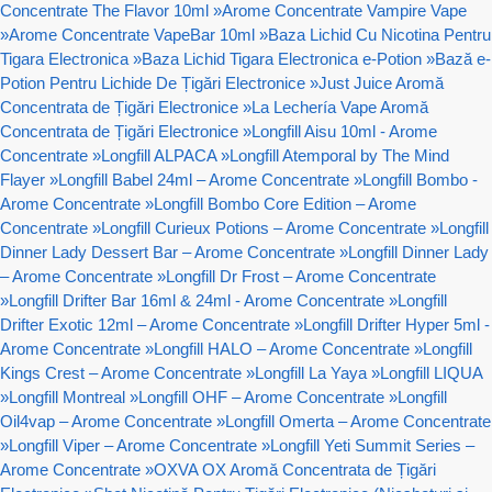
Concentrate The Flavor 10ml
»
Arome Concentrate Vampire Vape
»
Arome Concentrate VapeBar 10ml
»
Baza Lichid Cu Nicotina Pentru
Tigara Electronica
»
Baza Lichid Tigara Electronica e-Potion
»
Bază e-
Potion Pentru Lichide De Țigări Electronice
»
Just Juice Aromă
Concentrata de Țigări Electronice
»
La Lechería Vape Aromă
Concentrata de Țigări Electronice
»
Longfill Aisu 10ml - Arome
Concentrate
»
Longfill ALPACA
»
Longfill Atemporal by The Mind
Flayer
»
Longfill Babel 24ml – Arome Concentrate
»
Longfill Bombo -
Arome Concentrate
»
Longfill Bombo Core Edition – Arome
Concentrate
»
Longfill Curieux Potions – Arome Concentrate
»
Longfill
Dinner Lady Dessert Bar – Arome Concentrate
»
Longfill Dinner Lady
– Arome Concentrate
»
Longfill Dr Frost – Arome Concentrate
»
Longfill Drifter Bar 16ml & 24ml - Arome Concentrate
»
Longfill
Drifter Exotic 12ml – Arome Concentrate
»
Longfill Drifter Hyper 5ml -
Arome Concentrate
»
Longfill HALO – Arome Concentrate
»
Longfill
Kings Crest – Arome Concentrate
»
Longfill La Yaya
»
Longfill LIQUA
»
Longfill Montreal
»
Longfill OHF – Arome Concentrate
»
Longfill
Oil4vap – Arome Concentrate
»
Longfill Omerta – Arome Concentrate
»
Longfill Viper – Arome Concentrate
»
Longfill Yeti Summit Series –
Arome Concentrate
»
OXVA OX Aromă Concentrata de Țigări