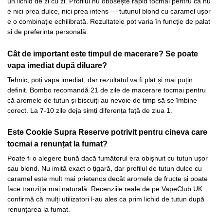
un lichid de zi cu zi. Profilul nu obosește rapid tocmai pentru că nu
e nici prea dulce, nici prea intens — tutunul blond cu caramel ușor
e o combinație echilibrată. Rezultatele pot varia în funcție de palat
și de preferința personală.
Cât de important este timpul de macerare? Se poate
vapa imediat după diluare?
Tehnic, poți vapa imediat, dar rezultatul va fi plat și mai puțin
definit. Bombo recomandă 21 de zile de macerare tocmai pentru
că aromele de tutun și biscuiți au nevoie de timp să se îmbine
corect. La 7-10 zile deja simți diferența față de ziua 1.
Este Cookie Supra Reserve potrivit pentru cineva care
tocmai a renunțat la fumat?
Poate fi o alegere bună dacă fumătorul era obișnuit cu tutun ușor
sau blond. Nu imită exact o țigară, dar profilul de tutun dulce cu
caramel este mult mai prietenos decât aromele de fructe și poate
face tranziția mai naturală. Recenziile reale de pe VapeClub UK
confirmă că mulți utilizatori l-au ales ca prim lichid de tutun după
renunțarea la fumat.