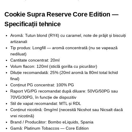
Cookie Supra Reserve Core Edition —
Specificații tehnice
Aromă: Tutun blond (RY4) cu caramel, note de prăjit și biscuiți
artizanali
Tip produs: Longfill — aromă concentrată (nu se vapează
nediluat)
Cantitate concentrat: 20ml
Volum flacon: 120ml (sticlă gorilla cu picurător)
Diluție recomandată: 25% (20ml aromă la 80ml total lichid
final)
Conținut PG concentrat: 100% PG
Raport VG/PG recomandat după diluare: 50VG/50PG sau
70VG/30PG, în funcție de dispozitiv​
Stil de vapat recomandat: MTL și RDL
Conținut nicotină: 0mg/ml (necesită Nicshot sau Nicsalt dacă
vrei nicotină)
Brand / Producător: Bombo eLiquids, Spania
Gamă: Platinum Tobaccos — Core Edition