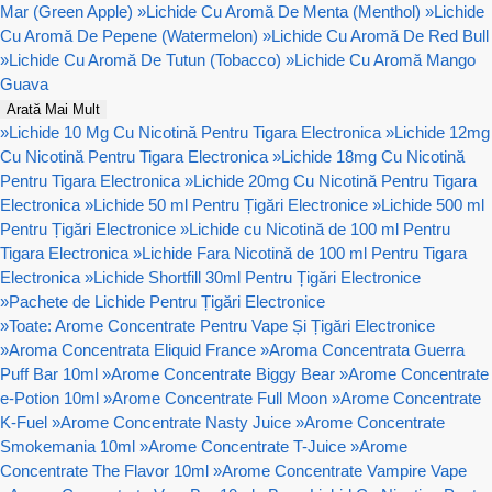
Mar (Green Apple)
»
Lichide Cu Aromă De Menta (Menthol)
»
Lichide
Cu Aromă De Pepene (Watermelon)
»
Lichide Cu Aromă De Red Bull
»
Lichide Cu Aromă De Tutun (Tobacco)
»
Lichide Cu Aromă Mango
Guava
Arată Mai Mult
»
Lichide 10 Mg Cu Nicotină Pentru Tigara Electronica
»
Lichide 12mg
Cu Nicotină Pentru Tigara Electronica
»
Lichide 18mg Cu Nicotină
Pentru Tigara Electronica
»
Lichide 20mg Cu Nicotină Pentru Tigara
Electronica
»
Lichide 50 ml Pentru Țigări Electronice
»
Lichide 500 ml
Pentru Țigări Electronice
»
Lichide cu Nicotină de 100 ml Pentru
Tigara Electronica
»
Lichide Fara Nicotină de 100 ml Pentru Tigara
Electronica
»
Lichide Shortfill 30ml Pentru Țigări Electronice
»
Pachete de Lichide Pentru Țigări Electronice
»
Toate: Arome Concentrate Pentru Vape Și Țigări Electronice
»
Aroma Concentrata Eliquid France
»
Aroma Concentrata Guerra
Puff Bar 10ml
»
Arome Concentrate Biggy Bear
»
Arome Concentrate
e-Potion 10ml
»
Arome Concentrate Full Moon
»
Arome Concentrate
K-Fuel
»
Arome Concentrate Nasty Juice
»
Arome Concentrate
Smokemania 10ml
»
Arome Concentrate T-Juice
»
Arome
Concentrate The Flavor 10ml
»
Arome Concentrate Vampire Vape