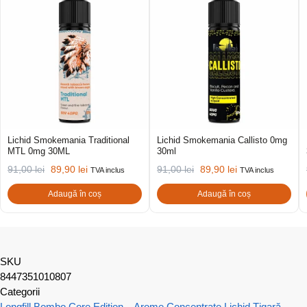
Lichid Smokemania Traditional
Lichid Smokemania Callisto 0mg
MTL 0mg 30ML
30ml
91,00
lei
89,90
lei
91,00
lei
89,90
lei
TVA inclus
TVA inclus
Adaugă în coș
Adaugă în coș
SKU
8447351010807
Categorii
Longfill Bombo Core Edition – Arome Concentrate
Lichid Țigară