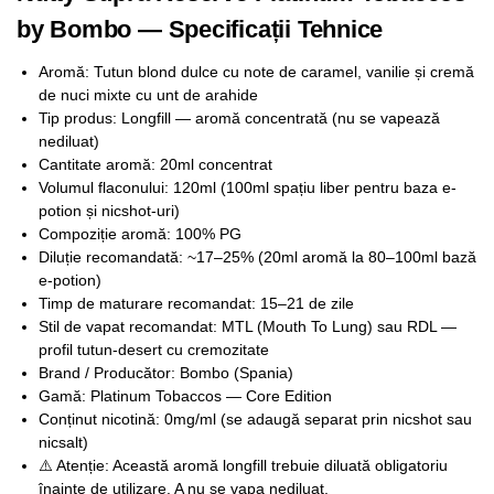
by Bombo — Specificații Tehnice
Aromă: Tutun blond dulce cu note de caramel, vanilie și cremă
de nuci mixte cu unt de arahide
Tip produs: Longfill — aromă concentrată (nu se vapează
nediluat)
Cantitate aromă: 20ml concentrat
Volumul flaconului: 120ml (100ml spațiu liber pentru baza e-
potion și nicshot-uri)
Compoziție aromă: 100% PG
Diluție recomandată: ~17–25% (20ml aromă la 80–100ml bază
e-potion)
Timp de maturare recomandat: 15–21 de zile
Stil de vapat recomandat: MTL (Mouth To Lung) sau RDL —
profil tutun-desert cu cremozitate
Brand / Producător: Bombo (Spania)
Gamă: Platinum Tobaccos — Core Edition
Conținut nicotină: 0mg/ml (se adaugă separat prin nicshot sau
nicsalt)
⚠️ Atenție: Această aromă longfill trebuie diluată obligatoriu
înainte de utilizare. A nu se vapa nediluat.