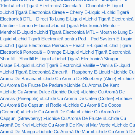
10ml
»
Lichid Țigară Electronică Ciocolată – Chocolate E-Liquid
»
Lichid Țigară Electronică Cireșe – Cherry E-Liquid
»
Lichid Țigară
Electronică DTL – Direct To Lung E-Liquid
»
Lichid Țigară Electronică
Lămâie – Lemon E-Liquid
»
Lichid Țigară Electronică Mentol –
Menthol E-Liquid
»
Lichid Țigară Electronică MTL – Mouth to Lung E-
Liquid
»
Lichid Țigară Electronică pentru Pod – Pod System E-Liquid
»
Lichid Țigară Electronică Piersică – Peach E-Liquid
»
Lichid Țigară
Electronică Portocală – Orange E-Liquid
»
Lichid Țigară Electronică
Shortfill – Shortfill E-Liquid
»
Lichid Țigară Electronică Struguri –
Grape E-Liquid
»
Lichid Țigară Electronică Vanilie – Vanilla E-Liquid
»
Lichid Țigară Electronică Zmeură – Raspberry E-Liquid
»
Lichide Cu
Aroma De Banana
»
Lichide Cu Aroma De Blueberry (Afine)
»
Lichide
Cu Aroma De Fructe De Padure
»
Lichide Cu Aroma De Kent
»
Lichide Cu Aroma Dulce (Lichide Dulci)
»
Lichide Cu Aromă De
Ananas (Pineapple)
»
Lichide Cu Aromă De Cafea (Coffee)
»
Lichide
Cu Aromă De Capsuni si Rodie
»
Lichide Cu Aromă De Cocos
(Coconut)
»
Lichide Cu Aromă De Cola
»
Lichide Cu Aromă de
Căpșuni (Strawberry)
»
Lichide Cu Aromă De Fructe
»
Lichide Cu
Aromă De Kiwi
»
Lichide Cu Aromă De Kiwi si Mar Verde
»
Lichide Cu
Aromă De Mango
»
Lichide Cu Aromă De Mar
»
Lichide Cu Aromă De