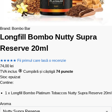
Brand:
Bombo Bar
Longfill Bombo Nutty Supra
Reserve 20ml
★
★
★
★
★
Fii primul care lasă o recenzie
74,00
lei
TVA inclus
Cumpără și câștigă
74 puncte
Stoc epuizat
Contine:
1 x Longfill Bombo Platinum Tobaccos Nutty Supra Reserve 20ml
Aroma