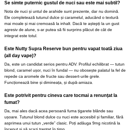
Se simte puternic gustul de nuci sau este mai subtil?
Nota de nuci și untul de arahide sunt prezente, dar nu domină.
Ele completează tutunul dulce și caramelul, aducând o textură
mai moale și mai cremoasă la inhalt. Dacă te aștepți la un gust
agresiv de alune, s-ar putea să fii surprins plăcut de cât de
integrat este totul.
Este Nutty Supra Reserve bun pentru vapat toată ziua
(all day vape)?
Da, este un candidat serios pentru ADV. Profilul echilibrat — tutun
blond, caramel ușor, nuci în fundal — nu obosește palatul la fel de
repede ca aromele de fructe sau dessert-urile grele.
Funcționează bine și dimineața, și după-amiaza.
Este potrivit pentru cineva care tocmai a renunțat la
fumat?
Da, mai ales dacă acea persoană fuma țigarete blânde sau
ușoare. Tutunul blond dulce cu nuci este accesibil și familiar, fără
asprimea unui tutun „verde” clasic. Poți adăuga 9mg nicotină la
început și să scazi treptat în timp.