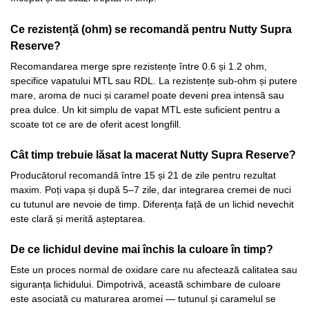
Ce rezistență (ohm) se recomandă pentru Nutty Supra
Reserve?
Recomandarea merge spre rezistențe între 0.6 și 1.2 ohm,
specifice vapatului MTL sau RDL. La rezistențe sub-ohm și putere
mare, aroma de nuci și caramel poate deveni prea intensă sau
prea dulce. Un kit simplu de vapat MTL este suficient pentru a
scoate tot ce are de oferit acest longfill.
Cât timp trebuie lăsat la macerat Nutty Supra Reserve?
Producătorul recomandă între 15 și 21 de zile pentru rezultat
maxim. Poți vapa și după 5–7 zile, dar integrarea cremei de nuci
cu tutunul are nevoie de timp. Diferența față de un lichid nevechit
este clară și merită așteptarea.
De ce lichidul devine mai închis la culoare în timp?
Este un proces normal de oxidare care nu afectează calitatea sau
siguranța lichidului. Dimpotrivă, această schimbare de culoare
este asociată cu maturarea aromei — tutunul și caramelul se