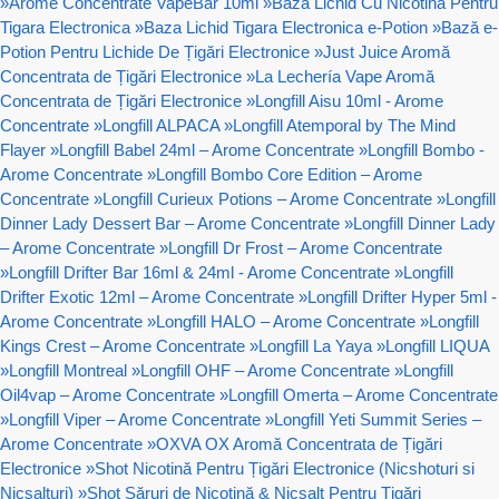
»
Arome Concentrate VapeBar 10ml
»
Baza Lichid Cu Nicotina Pentru
Tigara Electronica
»
Baza Lichid Tigara Electronica e-Potion
»
Bază e-
Potion Pentru Lichide De Țigări Electronice
»
Just Juice Aromă
Concentrata de Țigări Electronice
»
La Lechería Vape Aromă
Concentrata de Țigări Electronice
»
Longfill Aisu 10ml - Arome
Concentrate
»
Longfill ALPACA
»
Longfill Atemporal by The Mind
Flayer
»
Longfill Babel 24ml – Arome Concentrate
»
Longfill Bombo -
Arome Concentrate
»
Longfill Bombo Core Edition – Arome
Concentrate
»
Longfill Curieux Potions – Arome Concentrate
»
Longfill
Dinner Lady Dessert Bar – Arome Concentrate
»
Longfill Dinner Lady
– Arome Concentrate
»
Longfill Dr Frost – Arome Concentrate
»
Longfill Drifter Bar 16ml & 24ml - Arome Concentrate
»
Longfill
Drifter Exotic 12ml – Arome Concentrate
»
Longfill Drifter Hyper 5ml -
Arome Concentrate
»
Longfill HALO – Arome Concentrate
»
Longfill
Kings Crest – Arome Concentrate
»
Longfill La Yaya
»
Longfill LIQUA
»
Longfill Montreal
»
Longfill OHF – Arome Concentrate
»
Longfill
Oil4vap – Arome Concentrate
»
Longfill Omerta – Arome Concentrate
»
Longfill Viper – Arome Concentrate
»
Longfill Yeti Summit Series –
Arome Concentrate
»
OXVA OX Aromă Concentrata de Țigări
Electronice
»
Shot Nicotină Pentru Țigări Electronice (Nicshoturi si
Nicsalturi)
»
Shot Săruri de Nicotină & Nicsalt Pentru Țigări