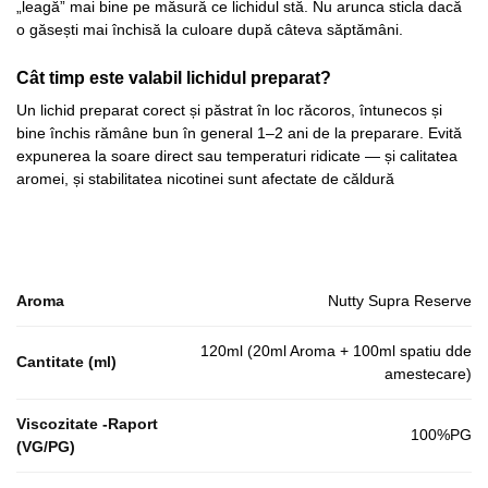
„leagă” mai bine pe măsură ce lichidul stă. Nu arunca sticla dacă
o găsești mai închisă la culoare după câteva săptămâni.
Cât timp este valabil lichidul preparat?
Un lichid preparat corect și păstrat în loc răcoros, întunecos și
bine închis rămâne bun în general 1–2 ani de la preparare. Evită
expunerea la soare direct sau temperaturi ridicate — și calitatea
aromei, și stabilitatea nicotinei sunt afectate de căldură
Aroma
Nutty Supra Reserve
120ml (20ml Aroma + 100ml spatiu dde
Cantitate (ml)
amestecare)
Viscozitate -Raport
100%PG
(VG/PG)