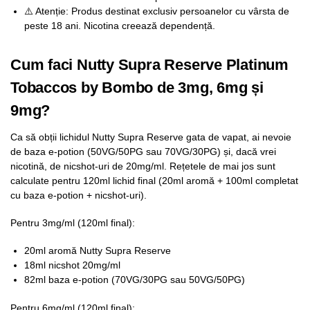
⚠️ Atenție: Produs destinat exclusiv persoanelor cu vârsta de
peste 18 ani. Nicotina creează dependență.
Cum faci Nutty Supra Reserve Platinum
Tobaccos by Bombo de 3mg, 6mg și
9mg?
Ca să obții lichidul Nutty Supra Reserve gata de vapat, ai nevoie
de baza e-potion (50VG/50PG sau 70VG/30PG) și, dacă vrei
nicotină, de nicshot-uri de 20mg/ml. Rețetele de mai jos sunt
calculate pentru 120ml lichid final (20ml aromă + 100ml completat
cu baza e-potion + nicshot-uri).
Pentru 3mg/ml (120ml final):
20ml aromă Nutty Supra Reserve
18ml nicshot 20mg/ml
82ml baza e-potion (70VG/30PG sau 50VG/50PG)
Pentru 6mg/ml (120ml final):