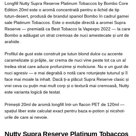
Longfill Nutty Supra Reserve Platinum Tobaccos by Bombo Core
Edition 20ml este o aromă concentrată pentru e-lichid de tip
tutun-desert, produsă de brandul spaniol Bombo în cadrul gamei
sale Platinum Tobaccos. Este o evoluție directă a aromei Supra
Reserve — premiată ca Best Tobacco la Vapexpo 2022 — la care
Bombo a adăugat un strat cremoas de nuci amestecate și unt de
arahide.
Profilul de gust este construit pe tutun blond dulce cu accente
caramelizate și prăjite, iar crema de nuci vine peste tot ca un al
treilea strat care aduce profunzime și moliciune. Nu e un gust de
nuci agresiv — e mai degrabă o notă care rotunjește tutunul și îl
face mai moale la inhalt. Dacă ți-a plăcut Supra Reserve clasic și
vrei ceva cu puțin mai mult corp și o textură mai cremoasă, Nutty
este varianta logică de testat.
Primești 20ml de aromă longfill într-un flacon PET de 120ml —
spațiul liber este calculat exact pentru baza e-potion și nicshot-
urile de care ai nevoie.
Nutty Supra Reserve Platinum Tobaccos