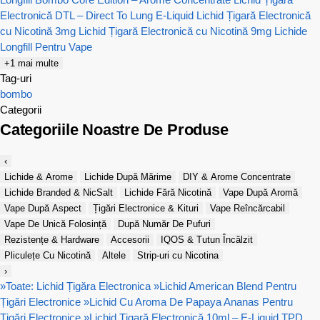
Electronică DTL – Direct To Lung E-Liquid
Lichid Țigară Electronică
cu Nicotină 3mg
Lichid Țigară Electronică cu Nicotină 9mg
Lichide
Longfill Pentru Vape
+1 mai multe
Tag-uri
bombo
Categorii
Categoriile Noastre De Produse
‹
Lichide & Arome
Lichide După Mărime
DIY & Arome Concentrate
Lichide Branded & NicSalt
Lichide Fără Nicotină
Vape După Aromă
Vape După Aspect
Țigări Electronice & Kituri
Vape Reîncărcabil
Vape De Unică Folosință
După Număr De Pufuri
Rezistențe & Hardware
Accesorii
IQOS & Tutun Încălzit
Pliculețe Cu Nicotină
Altele
Strip-uri cu Nicotina
›
»
Toate: Lichid Țigăra Electronica
»
Lichid American Blend Pentru
Țigări Electronice
»
Lichid Cu Aroma De Papaya Ananas Pentru
Țigări Electronice
»
Lichid Țigară Electronică 10ml – E-Liquid TPD