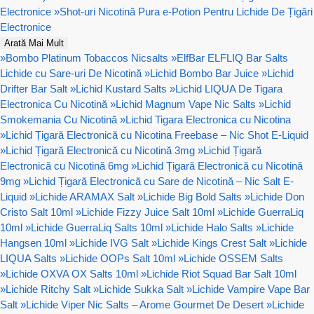
Electronice
»
Shot-uri Nicotină Pura e-Potion Pentru Lichide De Țigări
Electronice
Arată Mai Mult
»
Bombo Platinum Tobaccos Nicsalts
»
ElfBar ELFLIQ Bar Salts
Lichide cu Sare-uri De Nicotină
»
Lichid Bombo Bar Juice
»
Lichid
Drifter Bar Salt
»
Lichid Kustard Salts
»
Lichid LIQUA De Tigara
Electronica Cu Nicotină
»
Lichid Magnum Vape Nic Salts
»
Lichid
Smokemania Cu Nicotină
»
Lichid Tigara Electronica cu Nicotina
»
Lichid Țigară Electronică cu Nicotina Freebase – Nic Shot E-Liquid
»
Lichid Țigară Electronică cu Nicotină 3mg
»
Lichid Țigară
Electronică cu Nicotină 6mg
»
Lichid Țigară Electronică cu Nicotină
9mg
»
Lichid Țigară Electronică cu Sare de Nicotină – Nic Salt E-
Liquid
»
Lichide ARAMAX Salt
»
Lichide Big Bold Salts
»
Lichide Don
Cristo Salt 10ml
»
Lichide Fizzy Juice Salt 10ml
»
Lichide GuerraLiq
10ml
»
Lichide GuerraLiq Salts 10ml
»
Lichide Halo Salts
»
Lichide
Hangsen 10ml
»
Lichide IVG Salt
»
Lichide Kings Crest Salt
»
Lichide
LIQUA Salts
»
Lichide OOPs Salt 10ml
»
Lichide OSSEM Salts
»
Lichide OXVA OX Salts 10ml
»
Lichide Riot Squad Bar Salt 10ml
»
Lichide Ritchy Salt
»
Lichide Sukka Salt
»
Lichide Vampire Vape Bar
Salt
»
Lichide Viper Nic Salts – Arome Gourmet De Desert
»
Lichide