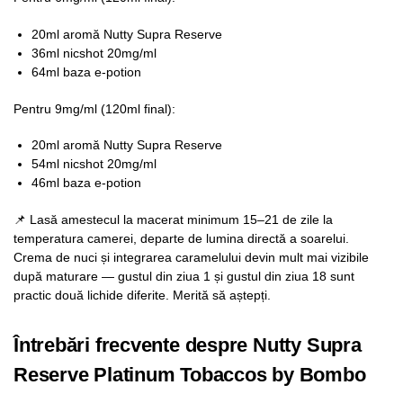
20ml aromă Nutty Supra Reserve
36ml nicshot 20mg/ml
64ml baza e-potion
Pentru 9mg/ml (120ml final):
20ml aromă Nutty Supra Reserve
54ml nicshot 20mg/ml
46ml baza e-potion
📌 Lasă amestecul la macerat minimum 15–21 de zile la
temperatura camerei, departe de lumina directă a soarelui.
Crema de nuci și integrarea caramelului devin mult mai vizibile
după maturare — gustul din ziua 1 și gustul din ziua 18 sunt
practic două lichide diferite. Merită să aștepți.
Întrebări frecvente despre Nutty Supra
Reserve Platinum Tobaccos by Bombo