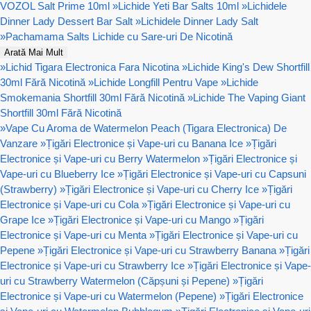
VOZOL Salt Prime 10ml
»
Lichide Yeti Bar Salts 10ml
»
Lichidele
Dinner Lady Dessert Bar Salt
»
Lichidele Dinner Lady Salt
»
Pachamama Salts Lichide cu Sare-uri De Nicotină
Arată Mai Mult
»
Lichid Tigara Electronica Fara Nicotina
»
Lichide King's Dew Shortfill
30ml Fără Nicotină
»
Lichide Longfill Pentru Vape
»
Lichide
Smokemania Shortfill 30ml Fără Nicotină
»
Lichide The Vaping Giant
Shortfill 30ml Fără Nicotină
»
Vape Cu Aroma de Watermelon Peach (Tigara Electronica) De
Vanzare
»
Țigări Electronice și Vape-uri cu Banana Ice
»
Țigări
Electronice și Vape-uri cu Berry Watermelon
»
Țigări Electronice și
Vape-uri cu Blueberry Ice
»
Țigări Electronice și Vape-uri cu Capsuni
(Strawberry)
»
Țigări Electronice și Vape-uri cu Cherry Ice
»
Țigări
Electronice și Vape-uri cu Cola
»
Țigări Electronice și Vape-uri cu
Grape Ice
»
Țigări Electronice și Vape-uri cu Mango
»
Țigări
Electronice și Vape-uri cu Menta
»
Țigări Electronice și Vape-uri cu
Pepene
»
Țigări Electronice și Vape-uri cu Strawberry Banana
»
Țigări
Electronice și Vape-uri cu Strawberry Ice
»
Țigări Electronice și Vape-
uri cu Strawberry Watermelon (Căpșuni și Pepene)
»
Țigări
Electronice și Vape-uri cu Watermelon (Pepene)
»
Țigări Electronice