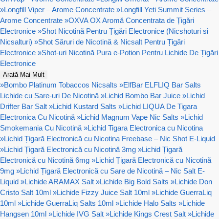
»
Longfill Viper – Arome Concentrate
»
Longfill Yeti Summit Series –
Arome Concentrate
»
OXVA OX Aromă Concentrata de Țigări
Electronice
»
Shot Nicotină Pentru Țigări Electronice (Nicshoturi si
Nicsalturi)
»
Shot Săruri de Nicotină & Nicsalt Pentru Țigări
Electronice
»
Shot-uri Nicotină Pura e-Potion Pentru Lichide De Țigări
Electronice
Arată Mai Mult
»
Bombo Platinum Tobaccos Nicsalts
»
ElfBar ELFLIQ Bar Salts
Lichide cu Sare-uri De Nicotină
»
Lichid Bombo Bar Juice
»
Lichid
Drifter Bar Salt
»
Lichid Kustard Salts
»
Lichid LIQUA De Tigara
Electronica Cu Nicotină
»
Lichid Magnum Vape Nic Salts
»
Lichid
Smokemania Cu Nicotină
»
Lichid Tigara Electronica cu Nicotina
»
Lichid Țigară Electronică cu Nicotina Freebase – Nic Shot E-Liquid
»
Lichid Țigară Electronică cu Nicotină 3mg
»
Lichid Țigară
Electronică cu Nicotină 6mg
»
Lichid Țigară Electronică cu Nicotină
9mg
»
Lichid Țigară Electronică cu Sare de Nicotină – Nic Salt E-
Liquid
»
Lichide ARAMAX Salt
»
Lichide Big Bold Salts
»
Lichide Don
Cristo Salt 10ml
»
Lichide Fizzy Juice Salt 10ml
»
Lichide GuerraLiq
10ml
»
Lichide GuerraLiq Salts 10ml
»
Lichide Halo Salts
»
Lichide
Hangsen 10ml
»
Lichide IVG Salt
»
Lichide Kings Crest Salt
»
Lichide