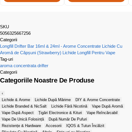
SKU
5056325667256
Categorii
Longfill Drifter Bar 16ml & 24ml - Arome Concentrate
Lichide Cu
Aromă de Căpșuni (Strawberry)
Lichide Longfill Pentru Vape
Tag-uri
aroma concentrata
drifter
Categorii
Categoriile Noastre De Produse
‹
Lichide & Arome
Lichide După Mărime
DIY & Arome Concentrate
Lichide Branded & NicSalt
Lichide Fără Nicotină
Vape După Aromă
Vape După Aspect
Țigări Electronice & Kituri
Vape Reîncărcabil
Vape De Unică Folosință
După Număr De Pufuri
Rezistențe & Hardware
Accesorii
IQOS & Tutun Încălzit