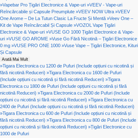
»
Vapebar Pro Țigări Electronice & Vape-uri
»
VEEV - Vape-uri
Reîncărcabile și Capsule Preumplute
»
VEEV NOW Ultra
»
VEEV
One Arome – De La Tutun Clasic La Fructe Și Mentă
»
Veev One –
Kit de Vape Reîncărcabil Și Capsule
»
VOZOL Vape Țigări
Electronice & Vape-uri
»
VUSE GO 1000 Țigări Electronice & Vape-
uri
»
VUSE GO AROME
»
Vuse Go Fără Nicotină – Țigări Electronice
0 mg
»
VUSE PRO ONE 1000
»
Vuse Vape – Țigări Electronice, Kituri
Și Capsule
Arată Mai Mult
»
Tigara Electronica cu 1200 de Pufuri (Include opțiuni cu nicotină și
fără nicotină Reduceri)
»
Tigara Electronica cu 1600 de Pufuri
(Include opțiuni cu nicotină și fără nicotină Reduceri)
»
Tigara
Electronica cu 1800 de Pufuri (Include opțiuni cu nicotină și fără
nicotină Reduceri)
»
Tigara Electronica cu 2000 de Pufuri (Include
opțiuni cu nicotină și fără nicotină Reduceri)
»
Tigara Electronica cu
2400 de Pufuri (Include opțiuni cu nicotină și fără nicotină Reduceri)
»
Tigara Electronica cu 600 de Pufuri (Include opțiuni cu nicotină și
fără nicotină Reduceri)
»
Tigara Electronica cu 800 de Pufuri (Include
opțiuni cu nicotină și fără nicotină Reduceri)
»
Țigări Electronice cu
1000 de Pufuri