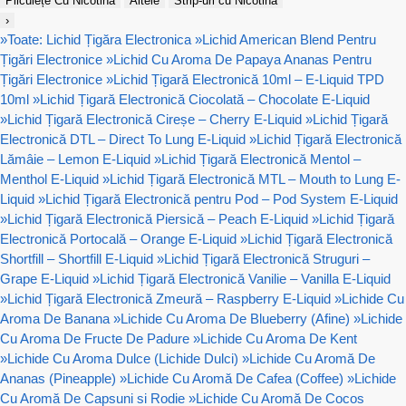
Pliculețe Cu Nicotină
Altele
Strip-uri cu Nicotina
›
»
Toate: Lichid Țigăra Electronica
»
Lichid American Blend Pentru
Țigări Electronice
»
Lichid Cu Aroma De Papaya Ananas Pentru
Țigări Electronice
»
Lichid Țigară Electronică 10ml – E-Liquid TPD
10ml
»
Lichid Țigară Electronică Ciocolată – Chocolate E-Liquid
»
Lichid Țigară Electronică Cireșe – Cherry E-Liquid
»
Lichid Țigară
Electronică DTL – Direct To Lung E-Liquid
»
Lichid Țigară Electronică
Lămâie – Lemon E-Liquid
»
Lichid Țigară Electronică Mentol –
Menthol E-Liquid
»
Lichid Țigară Electronică MTL – Mouth to Lung E-
Liquid
»
Lichid Țigară Electronică pentru Pod – Pod System E-Liquid
»
Lichid Țigară Electronică Piersică – Peach E-Liquid
»
Lichid Țigară
Electronică Portocală – Orange E-Liquid
»
Lichid Țigară Electronică
Shortfill – Shortfill E-Liquid
»
Lichid Țigară Electronică Struguri –
Grape E-Liquid
»
Lichid Țigară Electronică Vanilie – Vanilla E-Liquid
»
Lichid Țigară Electronică Zmeură – Raspberry E-Liquid
»
Lichide Cu
Aroma De Banana
»
Lichide Cu Aroma De Blueberry (Afine)
»
Lichide
Cu Aroma De Fructe De Padure
»
Lichide Cu Aroma De Kent
»
Lichide Cu Aroma Dulce (Lichide Dulci)
»
Lichide Cu Aromă De
Ananas (Pineapple)
»
Lichide Cu Aromă De Cafea (Coffee)
»
Lichide
Cu Aromă De Capsuni si Rodie
»
Lichide Cu Aromă De Cocos