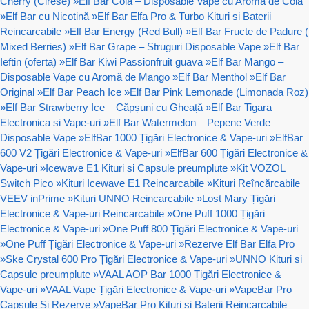
Cherry (Cirese)
»
Elf Bar Cola – Disposable Vape cu Aromă de Cola
»
Elf Bar cu Nicotină
»
Elf Bar Elfa Pro & Turbo Kituri si Baterii
Reincarcabile
»
Elf Bar Energy (Red Bull)
»
Elf Bar Fructe de Padure (
Mixed Berries)
»
Elf Bar Grape – Struguri Disposable Vape
»
Elf Bar
Ieftin (oferta)
»
Elf Bar Kiwi Passionfruit guava
»
Elf Bar Mango –
Disposable Vape cu Aromă de Mango
»
Elf Bar Menthol
»
Elf Bar
Original
»
Elf Bar Peach Ice
»
Elf Bar Pink Lemonade (Limonada Roz)
»
Elf Bar Strawberry Ice – Căpșuni cu Gheață
»
Elf Bar Tigara
Electronica si Vape-uri
»
Elf Bar Watermelon – Pepene Verde
Disposable Vape
»
ElfBar 1000 Țigări Electronice & Vape-uri
»
ElfBar
600 V2 Țigări Electronice & Vape-uri
»
ElfBar 600 Țigări Electronice &
Vape-uri
»
Icewave E1 Kituri si Capsule preumplute
»
Kit VOZOL
Switch Pico
»
Kituri Icewave E1 Reincarcabile
»
Kituri Reîncărcabile
VEEV inPrime
»
Kituri UNNO Reincarcabile
»
Lost Mary Țigări
Electronice & Vape-uri Reincarcabile
»
One Puff 1000 Țigări
Electronice & Vape-uri
»
One Puff 800 Țigări Electronice & Vape-uri
»
One Puff Țigări Electronice & Vape-uri
»
Rezerve Elf Bar Elfa Pro
»
Ske Crystal 600 Pro Țigări Electronice & Vape-uri
»
UNNO Kituri si
Capsule preumplute
»
VAAL AOP Bar 1000 Țigări Electronice &
Vape-uri
»
VAAL Vape Țigări Electronice & Vape-uri
»
VapeBar Pro
Capsule Si Rezerve
»
VapeBar Pro Kituri si Baterii Reincarcabile