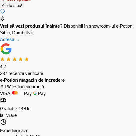
Alerta stoc!
Vrei să vezi produsul înainte?
Disponibil în showroom-ul e-Potion
Sibiu, Dumbrăvii
Adresă →
4,7
237 recenzii verificate
e-Potion magazin de încredere
Plătești în siguranță
VISA
Pay
Pay
Gratuit > 149 lei
la livrare
Expediere azi