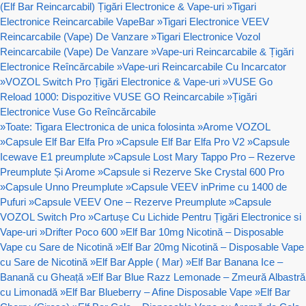
(Elf Bar Reincarcabil) Țigări Electronice & Vape-uri
»
Tigari
Electronice Reincarcabile VapeBar
»
Tigari Electronice VEEV
Reincarcabile (Vape) De Vanzare
»
Tigari Electronice Vozol
Reincarcabile (Vape) De Vanzare
»
Vape-uri Reincarcabile & Țigări
Electronice Reîncărcabile
»
Vape-uri Reincarcabile Cu Incarcator
»
VOZOL Switch Pro Țigări Electronice & Vape-uri
»
VUSE Go
Reload 1000: Dispozitive VUSE GO Reincarcabile
»
Țigări
Electronice Vuse Go Reîncărcabile
»
Toate: Tigara Electronica de unica folosinta
»
Arome VOZOL
»
Capsule Elf Bar Elfa Pro
»
Capsule Elf Bar Elfa Pro V2
»
Capsule
Icewave E1 preumplute
»
Capsule Lost Mary Tappo Pro – Rezerve
Preumplute Și Arome
»
Capsule si Rezerve Ske Crystal 600 Pro
»
Capsule Unno Preumplute
»
Capsule VEEV inPrime cu 1400 de
Pufuri
»
Capsule VEEV One – Rezerve Preumplute
»
Capsule
VOZOL Switch Pro
»
Cartușe Cu Lichide Pentru Țigări Electronice si
Vape-uri
»
Drifter Poco 600
»
Elf Bar 10mg Nicotină – Disposable
Vape cu Sare de Nicotină
»
Elf Bar 20mg Nicotină – Disposable Vape
cu Sare de Nicotină
»
Elf Bar Apple ( Mar)
»
Elf Bar Banana Ice –
Banană cu Gheață
»
Elf Bar Blue Razz Lemonade – Zmeură Albastră
cu Limonadă
»
Elf Bar Blueberry – Afine Disposable Vape
»
Elf Bar