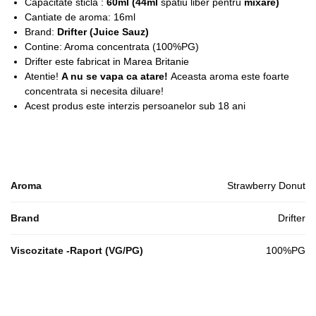
Capacitate sticla :
6
0ml (44ml
spatiu liber pentru
mixare)
Cantiate de aroma: 16ml
Brand:
Drifter (Juice Sauz)
Contine: Aroma concentrata (100%PG)
Drifter este fabricat in Marea Britanie
Atentie!
A nu se vapa ca atare!
Aceasta aroma este foarte
concentrata si necesita diluare!
Acest produs este interzis persoanelor sub 18 ani
Aroma
Strawberry Donut
Brand
Drifter
Viscozitate -Raport (VG/PG)
100%PG