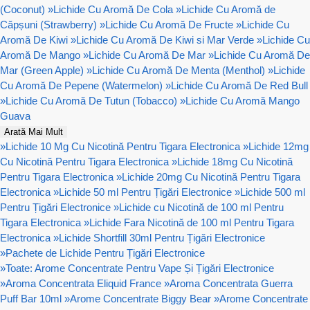
(Coconut)
»
Lichide Cu Aromă De Cola
»
Lichide Cu Aromă de
Căpșuni (Strawberry)
»
Lichide Cu Aromă De Fructe
»
Lichide Cu
Aromă De Kiwi
»
Lichide Cu Aromă De Kiwi si Mar Verde
»
Lichide Cu
Aromă De Mango
»
Lichide Cu Aromă De Mar
»
Lichide Cu Aromă De
Mar (Green Apple)
»
Lichide Cu Aromă De Menta (Menthol)
»
Lichide
Cu Aromă De Pepene (Watermelon)
»
Lichide Cu Aromă De Red Bull
»
Lichide Cu Aromă De Tutun (Tobacco)
»
Lichide Cu Aromă Mango
Guava
Arată Mai Mult
»
Lichide 10 Mg Cu Nicotină Pentru Tigara Electronica
»
Lichide 12mg
Cu Nicotină Pentru Tigara Electronica
»
Lichide 18mg Cu Nicotină
Pentru Tigara Electronica
»
Lichide 20mg Cu Nicotină Pentru Tigara
Electronica
»
Lichide 50 ml Pentru Țigări Electronice
»
Lichide 500 ml
Pentru Țigări Electronice
»
Lichide cu Nicotină de 100 ml Pentru
Tigara Electronica
»
Lichide Fara Nicotină de 100 ml Pentru Tigara
Electronica
»
Lichide Shortfill 30ml Pentru Țigări Electronice
»
Pachete de Lichide Pentru Țigări Electronice
»
Toate: Arome Concentrate Pentru Vape Și Țigări Electronice
»
Aroma Concentrata Eliquid France
»
Aroma Concentrata Guerra
Puff Bar 10ml
»
Arome Concentrate Biggy Bear
»
Arome Concentrate