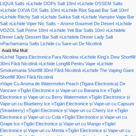
LIQUA Salts
»
Lichide OOPs Salt 10ml
»
Lichide OSSEM Salts
»
Lichide OXVA OX Salts 10ml
»
Lichide Riot Squad Bar Salt 10ml
»
Lichide Ritchy Salt
»
Lichide Sukka Salt
»
Lichide Vampire Vape Bar
Salt
»
Lichide Viper Nic Salts – Arome Gourmet De Desert
»
Lichide
VOZOL Salt Prime 10ml
»
Lichide Yeti Bar Salts 10ml
»
Lichidele
Dinner Lady Dessert Bar Salt
»
Lichidele Dinner Lady Salt
»
Pachamama Salts Lichide cu Sare-uri De Nicotină
Arată Mai Mult
»
Lichid Tigara Electronica Fara Nicotina
»
Lichide King's Dew Shortfill
30ml Fără Nicotină
»
Lichide Longfill Pentru Vape
»
Lichide
Smokemania Shortfill 30ml Fără Nicotină
»
Lichide The Vaping Giant
Shortfill 30ml Fără Nicotină
»
Vape Cu Aroma de Watermelon Peach (Tigara Electronica) De
Vanzare
»
Țigări Electronice și Vape-uri cu Banana Ice
»
Țigări
Electronice și Vape-uri cu Berry Watermelon
»
Țigări Electronice și
Vape-uri cu Blueberry Ice
»
Țigări Electronice și Vape-uri cu Capsuni
(Strawberry)
»
Țigări Electronice și Vape-uri cu Cherry Ice
»
Țigări
Electronice și Vape-uri cu Cola
»
Țigări Electronice și Vape-uri cu
Grape Ice
»
Țigări Electronice și Vape-uri cu Mango
»
Țigări
Electronice și Vape-uri cu Menta
»
Țigări Electronice și Vape-uri cu