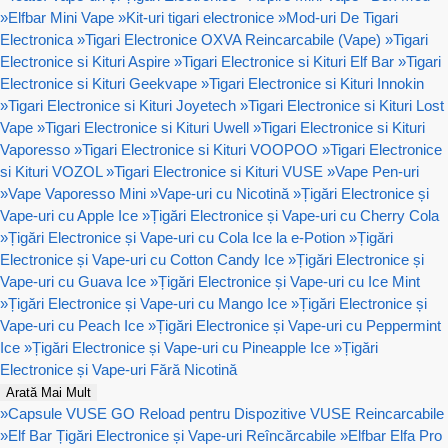
»
Elfbar Mini Vape
»
Kit-uri tigari electronice
»
Mod-uri De Tigari
Electronica
»
Tigari Electronice OXVA Reincarcabile (Vape)
»
Tigari
Electronice si Kituri Aspire
»
Tigari Electronice si Kituri Elf Bar
»
Tigari
Electronice si Kituri Geekvape
»
Tigari Electronice si Kituri Innokin
»
Tigari Electronice si Kituri Joyetech
»
Tigari Electronice si Kituri Lost
Vape
»
Tigari Electronice si Kituri Uwell
»
Tigari Electronice si Kituri
Vaporesso
»
Tigari Electronice si Kituri VOOPOO
»
Tigari Electronice
si Kituri VOZOL
»
Tigari Electronice si Kituri VUSE
»
Vape Pen-uri
»
Vape Vaporesso Mini
»
Vape-uri cu Nicotină
»
Țigări Electronice și
Vape-uri cu Apple Ice
»
Țigări Electronice și Vape-uri cu Cherry Cola
»
Țigări Electronice și Vape-uri cu Cola Ice la e-Potion
»
Țigări
Electronice și Vape-uri cu Cotton Candy Ice
»
Țigări Electronice și
Vape-uri cu Guava Ice
»
Țigări Electronice și Vape-uri cu Ice Mint
»
Țigări Electronice și Vape-uri cu Mango Ice
»
Țigări Electronice și
Vape-uri cu Peach Ice
»
Țigări Electronice și Vape-uri cu Peppermint
Ice
»
Țigări Electronice și Vape-uri cu Pineapple Ice
»
Țigări
Electronice și Vape-uri Fără Nicotină
Arată Mai Mult
»
Capsule VUSE GO Reload pentru Dispozitive VUSE Reincarcabile
»
Elf Bar Țigări Electronice și Vape-uri Reîncărcabile
»
Elfbar Elfa Pro