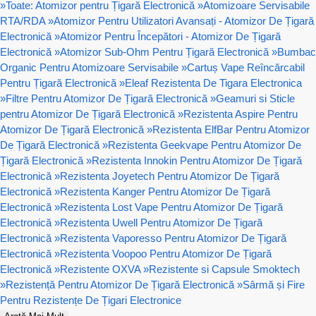
»
Toate: Atomizor pentru Țigară Electronică
»
Atomizoare Servisabile
RTA/RDA
»
Atomizor Pentru Utilizatori Avansați - Atomizor De Țigară
Electronică
»
Atomizor Pentru Începători - Atomizor De Țigară
Electronică
»
Atomizor Sub-Ohm Pentru Țigară Electronică
»
Bumbac
Organic Pentru Atomizoare Servisabile
»
Cartuș Vape Reîncărcabil
Pentru Țigară Electronică
»
Eleaf Rezistenta De Tigara Electronica
»
Filtre Pentru Atomizor De Țigară Electronică
»
Geamuri si Sticle
pentru Atomizor De Țigară Electronică
»
Rezistenta Aspire Pentru
Atomizor De Țigară Electronică
»
Rezistenta ElfBar Pentru Atomizor
De Țigară Electronică
»
Rezistenta Geekvape Pentru Atomizor De
Țigară Electronică
»
Rezistenta Innokin Pentru Atomizor De Țigară
Electronică
»
Rezistenta Joyetech Pentru Atomizor De Țigară
Electronică
»
Rezistenta Kanger Pentru Atomizor De Țigară
Electronică
»
Rezistenta Lost Vape Pentru Atomizor De Țigară
Electronică
»
Rezistenta Uwell Pentru Atomizor De Țigară
Electronică
»
Rezistenta Vaporesso Pentru Atomizor De Țigară
Electronică
»
Rezistenta Voopoo Pentru Atomizor De Țigară
Electronică
»
Rezistente OXVA
»
Rezistente si Capsule Smoktech
»
Rezistență Pentru Atomizor De Țigară Electronică
»
Sârmă și Fire
Pentru Rezistențe De Țigari Electronice