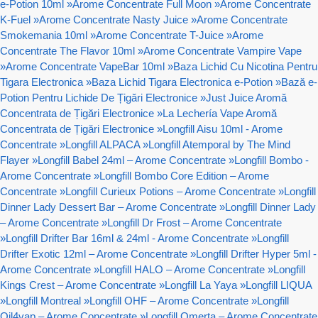
e-Potion 10ml
»
Arome Concentrate Full Moon
»
Arome Concentrate
K-Fuel
»
Arome Concentrate Nasty Juice
»
Arome Concentrate
Smokemania 10ml
»
Arome Concentrate T-Juice
»
Arome
Concentrate The Flavor 10ml
»
Arome Concentrate Vampire Vape
»
Arome Concentrate VapeBar 10ml
»
Baza Lichid Cu Nicotina Pentru
Tigara Electronica
»
Baza Lichid Tigara Electronica e-Potion
»
Bază e-
Potion Pentru Lichide De Țigări Electronice
»
Just Juice Aromă
Concentrata de Țigări Electronice
»
La Lechería Vape Aromă
Concentrata de Țigări Electronice
»
Longfill Aisu 10ml - Arome
Concentrate
»
Longfill ALPACA
»
Longfill Atemporal by The Mind
Flayer
»
Longfill Babel 24ml – Arome Concentrate
»
Longfill Bombo -
Arome Concentrate
»
Longfill Bombo Core Edition – Arome
Concentrate
»
Longfill Curieux Potions – Arome Concentrate
»
Longfill
Dinner Lady Dessert Bar – Arome Concentrate
»
Longfill Dinner Lady
– Arome Concentrate
»
Longfill Dr Frost – Arome Concentrate
»
Longfill Drifter Bar 16ml & 24ml - Arome Concentrate
»
Longfill
Drifter Exotic 12ml – Arome Concentrate
»
Longfill Drifter Hyper 5ml -
Arome Concentrate
»
Longfill HALO – Arome Concentrate
»
Longfill
Kings Crest – Arome Concentrate
»
Longfill La Yaya
»
Longfill LIQUA
»
Longfill Montreal
»
Longfill OHF – Arome Concentrate
»
Longfill
Oil4vap – Arome Concentrate
»
Longfill Omerta – Arome Concentrate