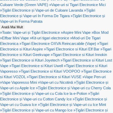
Culoare Verde (Green VAPE)
»
Vape-uri si Tigari Electronice Mici
»
Țigări Electronice și Vape-uri de Culoare Lavanda
»
Țigări
Electronice și Vape-uri In Forma De Tigara
»
Țigări Electronice și
Vape-uri In Forma Patrata
Arată Mai Mult
»
Toate: Vape-uri și Țigări Electronice
»
Aspire Mini Vape
»
Box Mod
»
Elfbar Mini Vape
»
Kit-uri tigari electronice
»
Mod-uri De Tigari
Electronica
»
Tigari Electronice OXVA Reincarcabile (Vape)
»
Tigari
Electronice si Kituri Aspire
»
Tigari Electronice si Kituri Elf Bar
»
Tigari
Electronice si Kituri Geekvape
»
Tigari Electronice si Kituri Innokin
»
Tigari Electronice si Kituri Joyetech
»
Tigari Electronice si Kituri Lost
Vape
»
Tigari Electronice si Kituri Uwell
»
Tigari Electronice si Kituri
Vaporesso
»
Tigari Electronice si Kituri VOOPOO
»
Tigari Electronice
si Kituri VOZOL
»
Tigari Electronice si Kituri VUSE
»
Vape Pen-uri
»
Vape Vaporesso Mini
»
Vape-uri cu Nicotină
»
Țigări Electronice și
Vape-uri cu Apple Ice
»
Țigări Electronice și Vape-uri cu Cherry Cola
»
Țigări Electronice și Vape-uri cu Cola Ice la e-Potion
»
Țigări
Electronice și Vape-uri cu Cotton Candy Ice
»
Țigări Electronice și
Vape-uri cu Guava Ice
»
Țigări Electronice și Vape-uri cu Ice Mint
»
Țigări Electronice și Vape-uri cu Mango Ice
»
Țigări Electronice și