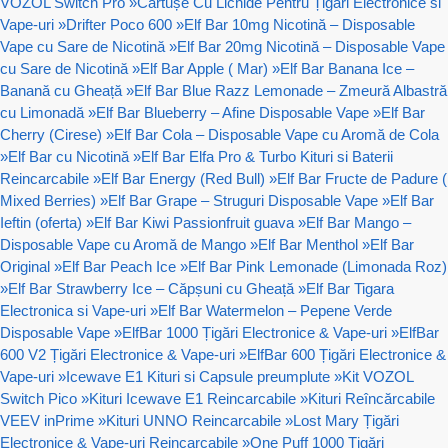
VOZOL Switch Pro
»
Cartușe Cu Lichide Pentru Țigări Electronice si
Vape-uri
»
Drifter Poco 600
»
Elf Bar 10mg Nicotină – Disposable
Vape cu Sare de Nicotină
»
Elf Bar 20mg Nicotină – Disposable Vape
cu Sare de Nicotină
»
Elf Bar Apple ( Mar)
»
Elf Bar Banana Ice –
Banană cu Gheață
»
Elf Bar Blue Razz Lemonade – Zmeură Albastră
cu Limonadă
»
Elf Bar Blueberry – Afine Disposable Vape
»
Elf Bar
Cherry (Cirese)
»
Elf Bar Cola – Disposable Vape cu Aromă de Cola
»
Elf Bar cu Nicotină
»
Elf Bar Elfa Pro & Turbo Kituri si Baterii
Reincarcabile
»
Elf Bar Energy (Red Bull)
»
Elf Bar Fructe de Padure (
Mixed Berries)
»
Elf Bar Grape – Struguri Disposable Vape
»
Elf Bar
Ieftin (oferta)
»
Elf Bar Kiwi Passionfruit guava
»
Elf Bar Mango –
Disposable Vape cu Aromă de Mango
»
Elf Bar Menthol
»
Elf Bar
Original
»
Elf Bar Peach Ice
»
Elf Bar Pink Lemonade (Limonada Roz)
»
Elf Bar Strawberry Ice – Căpșuni cu Gheață
»
Elf Bar Tigara
Electronica si Vape-uri
»
Elf Bar Watermelon – Pepene Verde
Disposable Vape
»
ElfBar 1000 Țigări Electronice & Vape-uri
»
ElfBar
600 V2 Țigări Electronice & Vape-uri
»
ElfBar 600 Țigări Electronice &
Vape-uri
»
Icewave E1 Kituri si Capsule preumplute
»
Kit VOZOL
Switch Pico
»
Kituri Icewave E1 Reincarcabile
»
Kituri Reîncărcabile
VEEV inPrime
»
Kituri UNNO Reincarcabile
»
Lost Mary Țigări
Electronice & Vape-uri Reincarcabile
»
One Puff 1000 Țigări