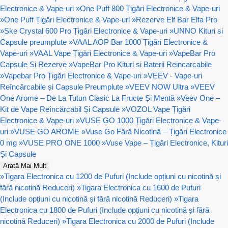
Electronice & Vape-uri
»
One Puff 800 Țigări Electronice & Vape-uri
»
One Puff Țigări Electronice & Vape-uri
»
Rezerve Elf Bar Elfa Pro
»
Ske Crystal 600 Pro Țigări Electronice & Vape-uri
»
UNNO Kituri si
Capsule preumplute
»
VAAL AOP Bar 1000 Țigări Electronice &
Vape-uri
»
VAAL Vape Țigări Electronice & Vape-uri
»
VapeBar Pro
Capsule Si Rezerve
»
VapeBar Pro Kituri si Baterii Reincarcabile
»
Vapebar Pro Țigări Electronice & Vape-uri
»
VEEV - Vape-uri
Reîncărcabile și Capsule Preumplute
»
VEEV NOW Ultra
»
VEEV
One Arome – De La Tutun Clasic La Fructe Și Mentă
»
Veev One –
Kit de Vape Reîncărcabil Și Capsule
»
VOZOL Vape Țigări
Electronice & Vape-uri
»
VUSE GO 1000 Țigări Electronice & Vape-
uri
»
VUSE GO AROME
»
Vuse Go Fără Nicotină – Țigări Electronice
0 mg
»
VUSE PRO ONE 1000
»
Vuse Vape – Țigări Electronice, Kituri
Și Capsule
Arată Mai Mult
»
Tigara Electronica cu 1200 de Pufuri (Include opțiuni cu nicotină și
fără nicotină Reduceri)
»
Tigara Electronica cu 1600 de Pufuri
(Include opțiuni cu nicotină și fără nicotină Reduceri)
»
Tigara
Electronica cu 1800 de Pufuri (Include opțiuni cu nicotină și fără
nicotină Reduceri)
»
Tigara Electronica cu 2000 de Pufuri (Include