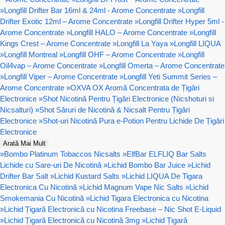
»
Longfill Drifter Bar 16ml & 24ml - Arome Concentrate
»
Longfill
Drifter Exotic 12ml – Arome Concentrate
»
Longfill Drifter Hyper 5ml -
Arome Concentrate
»
Longfill HALO – Arome Concentrate
»
Longfill
Kings Crest – Arome Concentrate
»
Longfill La Yaya
»
Longfill LIQUA
»
Longfill Montreal
»
Longfill OHF – Arome Concentrate
»
Longfill
Oil4vap – Arome Concentrate
»
Longfill Omerta – Arome Concentrate
»
Longfill Viper – Arome Concentrate
»
Longfill Yeti Summit Series –
Arome Concentrate
»
OXVA OX Aromă Concentrata de Țigări
Electronice
»
Shot Nicotină Pentru Țigări Electronice (Nicshoturi si
Nicsalturi)
»
Shot Săruri de Nicotină & Nicsalt Pentru Țigări
Electronice
»
Shot-uri Nicotină Pura e-Potion Pentru Lichide De Țigări
Electronice
Arată Mai Mult
»
Bombo Platinum Tobaccos Nicsalts
»
ElfBar ELFLIQ Bar Salts
Lichide cu Sare-uri De Nicotină
»
Lichid Bombo Bar Juice
»
Lichid
Drifter Bar Salt
»
Lichid Kustard Salts
»
Lichid LIQUA De Tigara
Electronica Cu Nicotină
»
Lichid Magnum Vape Nic Salts
»
Lichid
Smokemania Cu Nicotină
»
Lichid Tigara Electronica cu Nicotina
»
Lichid Țigară Electronică cu Nicotina Freebase – Nic Shot E-Liquid
»
Lichid Țigară Electronică cu Nicotină 3mg
»
Lichid Țigară