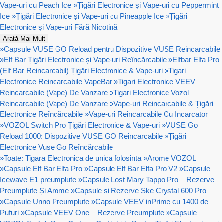
Vape-uri cu Peach Ice
»
Țigări Electronice și Vape-uri cu Peppermint
Ice
»
Țigări Electronice și Vape-uri cu Pineapple Ice
»
Țigări
Electronice și Vape-uri Fără Nicotină
Arată Mai Mult
»
Capsule VUSE GO Reload pentru Dispozitive VUSE Reincarcabile
»
Elf Bar Țigări Electronice și Vape-uri Reîncărcabile
»
Elfbar Elfa Pro
(Elf Bar Reincarcabil) Țigări Electronice & Vape-uri
»
Tigari
Electronice Reincarcabile VapeBar
»
Tigari Electronice VEEV
Reincarcabile (Vape) De Vanzare
»
Tigari Electronice Vozol
Reincarcabile (Vape) De Vanzare
»
Vape-uri Reincarcabile & Țigări
Electronice Reîncărcabile
»
Vape-uri Reincarcabile Cu Incarcator
»
VOZOL Switch Pro Țigări Electronice & Vape-uri
»
VUSE Go
Reload 1000: Dispozitive VUSE GO Reincarcabile
»
Țigări
Electronice Vuse Go Reîncărcabile
»
Toate: Tigara Electronica de unica folosinta
»
Arome VOZOL
»
Capsule Elf Bar Elfa Pro
»
Capsule Elf Bar Elfa Pro V2
»
Capsule
Icewave E1 preumplute
»
Capsule Lost Mary Tappo Pro – Rezerve
Preumplute Și Arome
»
Capsule si Rezerve Ske Crystal 600 Pro
»
Capsule Unno Preumplute
»
Capsule VEEV inPrime cu 1400 de
Pufuri
»
Capsule VEEV One – Rezerve Preumplute
»
Capsule