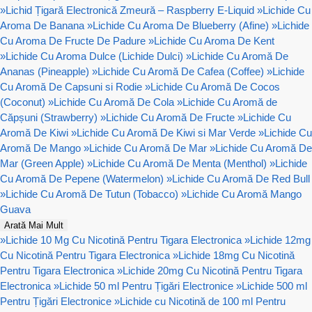
»
Lichid Țigară Electronică Zmeură – Raspberry E-Liquid
»
Lichide Cu
Aroma De Banana
»
Lichide Cu Aroma De Blueberry (Afine)
»
Lichide
Cu Aroma De Fructe De Padure
»
Lichide Cu Aroma De Kent
»
Lichide Cu Aroma Dulce (Lichide Dulci)
»
Lichide Cu Aromă De
Ananas (Pineapple)
»
Lichide Cu Aromă De Cafea (Coffee)
»
Lichide
Cu Aromă De Capsuni si Rodie
»
Lichide Cu Aromă De Cocos
(Coconut)
»
Lichide Cu Aromă De Cola
»
Lichide Cu Aromă de
Căpșuni (Strawberry)
»
Lichide Cu Aromă De Fructe
»
Lichide Cu
Aromă De Kiwi
»
Lichide Cu Aromă De Kiwi si Mar Verde
»
Lichide Cu
Aromă De Mango
»
Lichide Cu Aromă De Mar
»
Lichide Cu Aromă De
Mar (Green Apple)
»
Lichide Cu Aromă De Menta (Menthol)
»
Lichide
Cu Aromă De Pepene (Watermelon)
»
Lichide Cu Aromă De Red Bull
»
Lichide Cu Aromă De Tutun (Tobacco)
»
Lichide Cu Aromă Mango
Guava
Arată Mai Mult
»
Lichide 10 Mg Cu Nicotină Pentru Tigara Electronica
»
Lichide 12mg
Cu Nicotină Pentru Tigara Electronica
»
Lichide 18mg Cu Nicotină
Pentru Tigara Electronica
»
Lichide 20mg Cu Nicotină Pentru Tigara
Electronica
»
Lichide 50 ml Pentru Țigări Electronice
»
Lichide 500 ml
Pentru Țigări Electronice
»
Lichide cu Nicotină de 100 ml Pentru