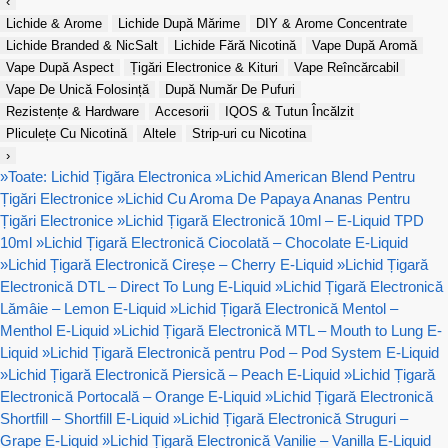
‹
Lichide & Arome
Lichide După Mărime
DIY & Arome Concentrate
Lichide Branded & NicSalt
Lichide Fără Nicotină
Vape După Aromă
Vape După Aspect
Țigări Electronice & Kituri
Vape Reîncărcabil
Vape De Unică Folosință
După Număr De Pufuri
Rezistențe & Hardware
Accesorii
IQOS & Tutun Încălzit
Pliculețe Cu Nicotină
Altele
Strip-uri cu Nicotina
›
»
Toate: Lichid Țigăra Electronica
»
Lichid American Blend Pentru
Țigări Electronice
»
Lichid Cu Aroma De Papaya Ananas Pentru
Țigări Electronice
»
Lichid Țigară Electronică 10ml – E-Liquid TPD
10ml
»
Lichid Țigară Electronică Ciocolată – Chocolate E-Liquid
»
Lichid Țigară Electronică Cireșe – Cherry E-Liquid
»
Lichid Țigară
Electronică DTL – Direct To Lung E-Liquid
»
Lichid Țigară Electronică
Lămâie – Lemon E-Liquid
»
Lichid Țigară Electronică Mentol –
Menthol E-Liquid
»
Lichid Țigară Electronică MTL – Mouth to Lung E-
Liquid
»
Lichid Țigară Electronică pentru Pod – Pod System E-Liquid
»
Lichid Țigară Electronică Piersică – Peach E-Liquid
»
Lichid Țigară
Electronică Portocală – Orange E-Liquid
»
Lichid Țigară Electronică
Shortfill – Shortfill E-Liquid
»
Lichid Țigară Electronică Struguri –
Grape E-Liquid
»
Lichid Țigară Electronică Vanilie – Vanilla E-Liquid