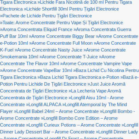
Tigara Electronica
»
Lichide Fara Nicotină de 100 ml Pentru Tigara
Electronica
»
Lichide Shortfill 30ml Pentru Țigări Electronice
»
Pachete de Lichide Pentru Țigări Electronice
»
Toate: Arome Concentrate Pentru Vape Și Țigări Electronice
»
Aroma Concentrata Eliquid France
»
Aroma Concentrata Guerra
Puff Bar 10ml
»
Arome Concentrate Biggy Bear
»
Arome Concentrate
e-Potion 10ml
»
Arome Concentrate Full Moon
»
Arome Concentrate
K-Fuel
»
Arome Concentrate Nasty Juice
»
Arome Concentrate
Smokemania 10ml
»
Arome Concentrate T-Juice
»
Arome
Concentrate The Flavor 10ml
»
Arome Concentrate Vampire Vape
»
Arome Concentrate VapeBar 10ml
»
Baza Lichid Cu Nicotina Pentru
Tigara Electronica
»
Baza Lichid Tigara Electronica e-Potion
»
Bază e-
Potion Pentru Lichide De Țigări Electronice
»
Just Juice Aromă
Concentrata de Țigări Electronice
»
La Lechería Vape Aromă
Concentrata de Țigări Electronice
»
Longfill Aisu 10ml - Arome
Concentrate
»
Longfill ALPACA
»
Longfill Atemporal by The Mind
Flayer
»
Longfill Babel 24ml – Arome Concentrate
»
Longfill Bombo -
Arome Concentrate
»
Longfill Bombo Core Edition – Arome
Concentrate
»
Longfill Curieux Potions – Arome Concentrate
»
Longfill
Dinner Lady Dessert Bar – Arome Concentrate
»
Longfill Dinner Lady
– Arome Concentrate
»
Longfill Dr Frost – Arome Concentrate