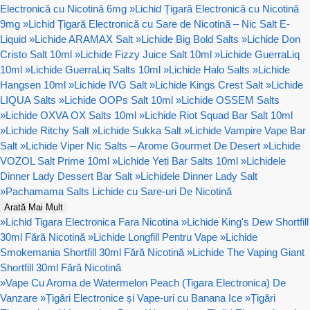
Electronică cu Nicotină 6mg
»
Lichid Țigară Electronică cu Nicotină
9mg
»
Lichid Țigară Electronică cu Sare de Nicotină – Nic Salt E-
Liquid
»
Lichide ARAMAX Salt
»
Lichide Big Bold Salts
»
Lichide Don
Cristo Salt 10ml
»
Lichide Fizzy Juice Salt 10ml
»
Lichide GuerraLiq
10ml
»
Lichide GuerraLiq Salts 10ml
»
Lichide Halo Salts
»
Lichide
Hangsen 10ml
»
Lichide IVG Salt
»
Lichide Kings Crest Salt
»
Lichide
LIQUA Salts
»
Lichide OOPs Salt 10ml
»
Lichide OSSEM Salts
»
Lichide OXVA OX Salts 10ml
»
Lichide Riot Squad Bar Salt 10ml
»
Lichide Ritchy Salt
»
Lichide Sukka Salt
»
Lichide Vampire Vape Bar
Salt
»
Lichide Viper Nic Salts – Arome Gourmet De Desert
»
Lichide
VOZOL Salt Prime 10ml
»
Lichide Yeti Bar Salts 10ml
»
Lichidele
Dinner Lady Dessert Bar Salt
»
Lichidele Dinner Lady Salt
»
Pachamama Salts Lichide cu Sare-uri De Nicotină
Arată Mai Mult
»
Lichid Tigara Electronica Fara Nicotina
»
Lichide King's Dew Shortfill
30ml Fără Nicotină
»
Lichide Longfill Pentru Vape
»
Lichide
Smokemania Shortfill 30ml Fără Nicotină
»
Lichide The Vaping Giant
Shortfill 30ml Fără Nicotină
»
Vape Cu Aroma de Watermelon Peach (Tigara Electronica) De
Vanzare
»
Țigări Electronice și Vape-uri cu Banana Ice
»
Țigări