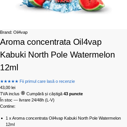
Brand:
Oil4vap
Aroma concentrata Oil4vap
Kabuki North Pole Watermelon
12ml
★
★
★
★
★
Fii primul care lasă o recenzie
43,00
lei
TVA inclus
Cumpără și câștigă
43 puncte
În stoc — livrare 24/48h
(L-V)
Contine:
1 x Aroma concentrata Oil4vap Kabuki North Pole Watermelon
12ml