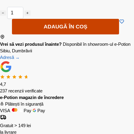
−
+
ADAUGĂ ÎN COȘ
Vrei să vezi produsul înainte?
Disponibil în showroom-ul e-Potion
Sibiu, Dumbrăvii
Adresă →
4,7
237 recenzii verificate
e-Potion magazin de încredere
Plătești în siguranță
VISA
Pay
Pay
Gratuit > 149 lei
la livrare