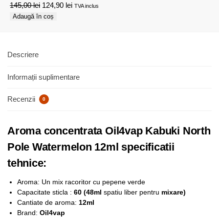
145,00
lei
124,90
lei
TVA inclus
Adaugă în coș
Descriere
Informații suplimentare
Recenzii
0
Aroma concentrata Oil4vap Kabuki North
Pole Watermelon 12ml specificatii
tehnice:
Aroma: Un mix racoritor cu pepene verde
Capacitate sticla :
60 (48ml
spatiu liber pentru
mixare)
Cantiate de aroma:
12ml
Brand:
Oil4vap