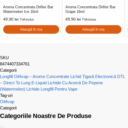
Aroma Concentrata Drifter Bar
Aroma Concentrata Drifter Bar
Watermelon Ice 16ml
Grape 16ml
49,90
lei
49,90
lei
TVA inclus
TVA inclus
Adaugă în coș
Adaugă în coș
SKU
8474407334761
Categorii
Longfill Oil4vap – Arome Concentrate
Lichid Țigară Electronică DTL
– Direct To Lung E-Liquid
Lichide Cu Aromă De Pepene
(Watermelon)
Lichide Longfill Pentru Vape
Tag-uri
Oil4vap
Categorii
Categoriile Noastre De Produse