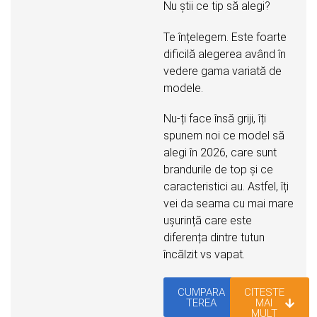
Nu știi ce tip să alegi?
Te înțelegem. Este foarte
dificilă alegerea având în
vedere gama variată de
modele.
Nu-ți face însă griji, îți
spunem noi ce model să
alegi în 2026, care sunt
brandurile de top și ce
caracteristici au. Astfel, îți
vei da seama cu mai mare
ușurință care este
diferența dintre tutun
încălzit vs vapat.
CUMPARA
CITESTE
TEREA
MAI
MULT