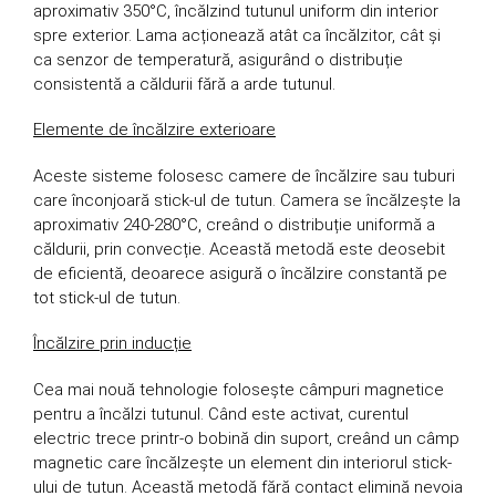
aproximativ 350°C, încălzind tutunul uniform din interior
spre exterior. Lama acționează atât ca încălzitor, cât și
ca senzor de temperatură, asigurând o distribuție
consistentă a căldurii fără a arde tutunul.
Elemente de încălzire exterioare
Aceste sisteme folosesc camere de încălzire sau tuburi
care înconjoară stick-ul de tutun. Camera se încălzește la
aproximativ 240-280°C, creând o distribuție uniformă a
căldurii, prin convecție. Această metodă este deosebit
de eficientă, deoarece asigură o încălzire constantă pe
tot stick-ul de tutun.
Încălzire prin inducție
Cea mai nouă tehnologie folosește câmpuri magnetice
pentru a încălzi tutunul. Când este activat, curentul
electric trece printr-o bobină din suport, creând un câmp
magnetic care încălzește un element din interiorul stick-
ului de tutun. Această metodă fără contact elimină nevoia