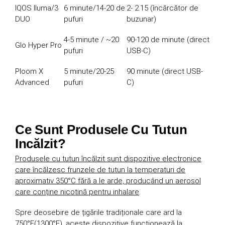
IQOS Iluma/3
6 minute/14-20 de
2- 2.15 (încărcător de
DUO
pufuri
buzunar)
4-5 minute / ~20
90-120 de minute (direct
Glo Hyper Pro
pufuri
USB-C)
Ploom X
5 minute/20-25
90 minute (direct USB-
Advanced
pufuri
C)
Ce Sunt Produsele Cu Tutun
Incălzit?
Produsele cu tutun încălzit sunt dispozitive electronice
care încălzesc frunzele de tutun la temperaturi de
aproximativ 350°C fără a le arde, producând un aerosol
care conține nicotină pentru inhalare
.
Spre deosebire de țigările tradiționale care ard la
750°F(1300°F), aceste dispozitive funcționează la