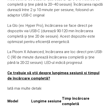
completă și ține până la 20–40 sesiuni). Încărcarea rapidă
durează între 2 și 10 minute per sesiune, folosind un
adaptor USB-C original.
La Glo (ex. Hyper Pro), încărcarea se face direct pe
dispozitiv via USB-C (durează 90-120 min încărcarea
completă și ține 20 de sesiuni). Acest dispozitiv este
optimizat pentru eficiență energetică.
La Ploom X Advanced, încărcarea are loc direct prin USB-
C (90 de minute durează încărcarea completă și ține
până la 20-22 sesiuni). LED-ul indică progresul.
Ce trebuie să știi despre lungimea sesiunii și timpul
de încărcare completă?
Iată mai multe detalii:
Timp încărcare
Model
Lungime sesiune
completă