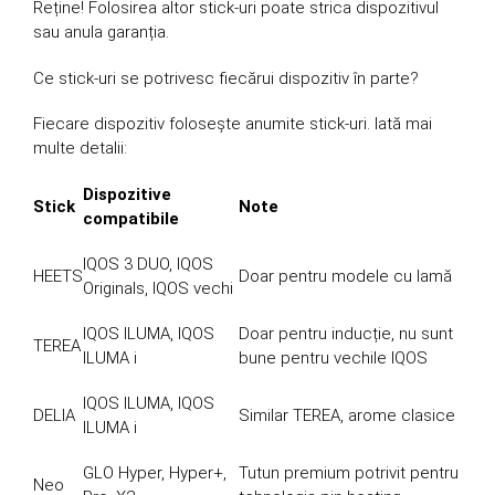
Reține! Folosirea altor stick-uri poate strica dispozitivul
sau anula garanția.
Ce stick-uri se potrivesc fiecărui dispozitiv în parte?
Fiecare dispozitiv folosește anumite stick-uri. Iată mai
multe detalii:
Dispozitive
Stick
Note
compatibile
IQOS 3 DUO, IQOS
HEETS
Doar pentru modele cu lamă
Originals, IQOS vechi
IQOS ILUMA, IQOS
Doar pentru inducție, nu sunt
TEREA
ILUMA i
bune pentru vechile IQOS
IQOS ILUMA, IQOS
DELIA
Similar TEREA, arome clasice
ILUMA i
GLO Hyper, Hyper+,
Tutun premium potrivit pentru
Neo