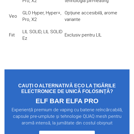
Pro, X2
tehnologia pin-heating
GLO Hyper, Hyper+,
Opțiune accesibilă, arome
Veo
Pro, X2
variante
LIL SOLID, LIL SOLID
Fiit
Exclusiv pentru LIL
Ez
CAUȚI O ALTERNATIVĂ ECO LA ȚIGĂRILE
ELECTRONICE DE UNICĂ FOLOSINȚĂ?
ELF BAR ELFA PRO
Experiență premium de vaping cu baterie reîncărcabilă,
capsule pre-umplute și tehnologie QUAQ mesh pentru
aromă intensă, la jumătate din costul obișnuit