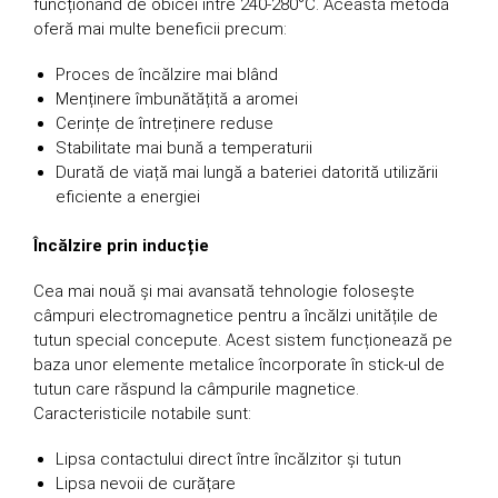
funcționând de obicei între 240-280°C. Această metodă
oferă mai multe beneficii precum:
Proces de încălzire mai blând
Menținere îmbunătățită a aromei
Cerințe de întreținere reduse
Stabilitate mai bună a temperaturii
Durată de viață mai lungă a bateriei datorită utilizării
eficiente a energiei
Încălzire prin inducție
Cea mai nouă și mai avansată tehnologie folosește
câmpuri electromagnetice pentru a încălzi unitățile de
tutun special concepute. Acest sistem funcționează pe
baza unor elemente metalice încorporate în stick-ul de
tutun care răspund la câmpurile magnetice.
Caracteristicile notabile sunt:
Lipsa contactului direct între încălzitor și tutun
Lipsa nevoii de curățare