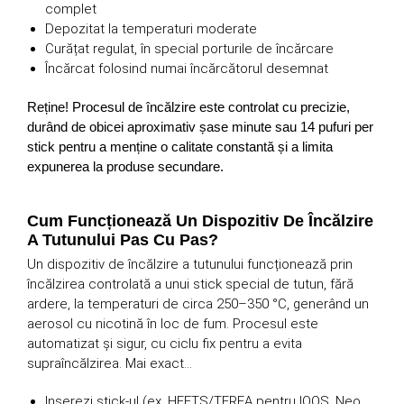
complet
Depozitat la temperaturi moderate
Curățat regulat, în special porturile de încărcare
Încărcat folosind numai încărcătorul desemnat
Reține! Procesul de încălzire este controlat cu precizie,
durând de obicei aproximativ șase minute sau 14 pufuri per
stick pentru a menține o calitate constantă și a limita
expunerea la produse secundare.
Cum Funcționează Un Dispozitiv De Încălzire
A Tutunului Pas Cu Pas?
Un dispozitiv de încălzire a tutunului funcționează prin
încălzirea controlată a unui stick special de tutun, fără
ardere, la temperaturi de circa 250–350 °C, generând un
aerosol cu nicotină în loc de fum. Procesul este
automatizat și sigur, cu ciclu fix pentru a evita
supraîncălzirea. Mai exact…
Inserezi stick-ul (ex. HEETS/TEREA pentru IQOS, Neo