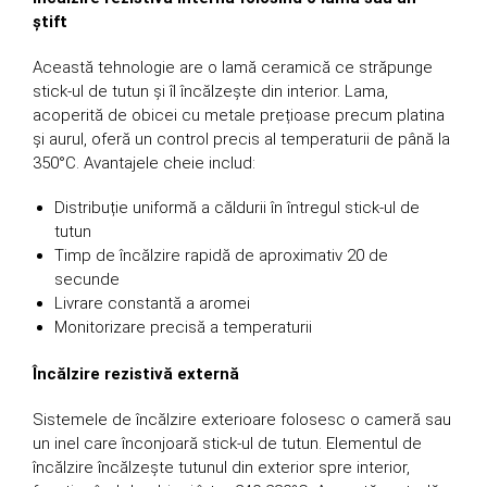
știft
Această tehnologie are o lamă ceramică ce străpunge
stick-ul de tutun și îl încălzește din interior. Lama,
acoperită de obicei cu metale prețioase precum platina
și aurul, oferă un control precis al temperaturii de până la
350°C. Avantajele cheie includ:
Distribuție uniformă a căldurii în întregul stick-ul de
tutun
Timp de încălzire rapidă de aproximativ 20 de
secunde
Livrare constantă a aromei
Monitorizare precisă a temperaturii
Încălzire rezistivă externă
Sistemele de încălzire exterioare folosesc o cameră sau
un inel care înconjoară stick-ul de tutun. Elementul de
încălzire încălzește tutunul din exterior spre interior,