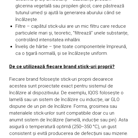
glicerina vegetală sau propilen glicol, care păstrează
tutunul umed și ajută la generarea aburului când se
încălzește.
Filtre – capătul stick-ului are un mic filtru care reduce
particulele mari și, teoretic, “filtrează” unele substanțe,
controlând intensitatea inhalării.
Înveliș de hârtie – ține toate componentele împreună,
ca o țigară normală, și se încălzește uniform.
De ce utilizează fiecare brand stick-uri proprii?
Fiecare brand folosește stick-uri proprii deoarece
acestea sunt proiectate exact pentru sistemul de
încălzire al dispozitivului. De exemplu, IQOS folosește o
lamelă sau un sistem de încălzire cu inducție, iar GLO
dispune de un pin de încălzire. Forma, grosimea sau
materialele stick-urilor sunt compatibile doar cu un
anumit sistem de încălzire (lamelă, inducție sau pin). Asta
asigură o temperatură optimă (250–350 °C), un gust
consistent și evită producerea de defecțiuni sau mizerie.