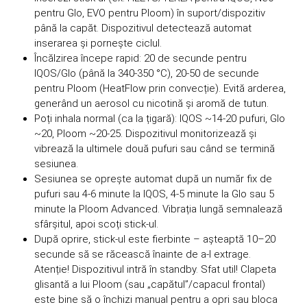
pentru Glo, EVO pentru Ploom) în suport/dispozitiv
până la capăt. Dispozitivul detectează automat
inserarea și pornește ciclul.
Încălzirea începe rapid: 20 de secunde pentru
IQOS/Glo (până la 340-350 °C), 20-50 de secunde
pentru Ploom (HeatFlow prin convecție). Evită arderea,
generând un aerosol cu nicotină și aromă de tutun.
Poți inhala normal (ca la țigară): IQOS ~14-20 pufuri, Glo
~20, Ploom ~20-25. Dispozitivul monitorizează și
vibrează la ultimele două pufuri sau când se termină
sesiunea.
Sesiunea se oprește automat după un număr fix de
pufuri sau 4-6 minute la IQOS, 4-5 minute la Glo sau 5
minute la Ploom Advanced. Vibrația lungă semnalează
sfârșitul, apoi scoți stick-ul.
După oprire, stick-ul este fierbinte – așteaptă 10–20
secunde să se răcească înainte de a-l extrage.
Atenție! Dispozitivul intră în standby. Sfat util! Clapeta
glisantă a lui Ploom (sau „capătul”/capacul frontal)
este bine să o închizi manual pentru a opri sau bloca