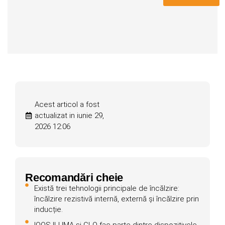
Acest articol a fost
actualizat in iunie 29,
2026 12:06
Recomandări cheie
Există trei tehnologii principale de încălzire:
încălzire rezistivă internă, externă și încălzire prin
inducție.
IQOS ILUMA și GLO fac parte dintre dispozitivele