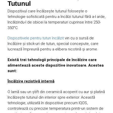
Tutunul
Dispozitivul care încălzește tutunul folosește o
tehnologie sofisticată pentru a încălzi tutunul fără a-l arde,
încălzindu-l de obicei la temperaturi cuprinse între 250-
350°C.
Dispozitivele pentru tutun încălzit
vin cu o sursă de
încălzire și stick-uri de tutun, special concepute, care
lucrează împreună pentru a elibera nicotină și arome.
Există trei tehnologii principale de încălzire care
alimentează aceste dispozitive inovatoare. Acestea
sunt:
Încălzire rezistivă internă
O lamă sau un știft din ceramică acoperit cu aur și platină
încălzește tutunul din interior spre exterior. Această
tehnologie, utilizată în dispozitive precum IQOS,
controlează cu precizie temperatura printr-un sistem de