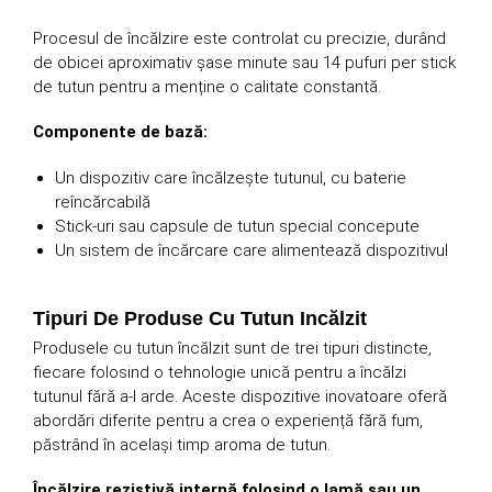
Procesul de încălzire este controlat cu precizie, durând
de obicei aproximativ șase minute sau 14 pufuri per stick
de tutun pentru a menține o calitate constantă.
Componente de bază:
Un dispozitiv care încălzește tutunul, cu baterie
reîncărcabilă
Stick-uri sau capsule de tutun special concepute
Un sistem de încărcare care alimentează dispozitivul
Tipuri De Produse Cu Tutun Incălzit
Produsele cu tutun încălzit sunt de trei tipuri distincte,
fiecare folosind o tehnologie unică pentru a încălzi
tutunul fără a-l arde. Aceste dispozitive inovatoare oferă
abordări diferite pentru a crea o experiență fără fum,
păstrând în același timp aroma de tutun.
Încălzire rezistivă internă folosind o lamă sau un