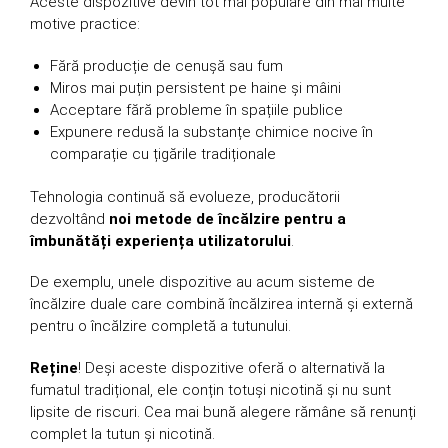
Aceste dispozitive devin tot mai populare din mai multe
motive practice:
Fără producție de cenușă sau fum
Miros mai puțin persistent pe haine și mâini
Acceptare fără probleme în spațiile publice
Expunere redusă la substanțe chimice nocive în
comparație cu țigările tradiționale
Tehnologia continuă să evolueze, producătorii
dezvoltând
noi metode de încălzire pentru a
îmbunătăți experiența utilizatorului
.
De exemplu, unele dispozitive au acum sisteme de
încălzire duale care combină încălzirea internă și externă
pentru o încălzire completă a tutunului.
Reține
! Deși aceste dispozitive oferă o alternativă la
fumatul tradițional, ele conțin totuși nicotină și nu sunt
lipsite de riscuri. Cea mai bună alegere rămâne să renunți
complet la tutun și nicotină.