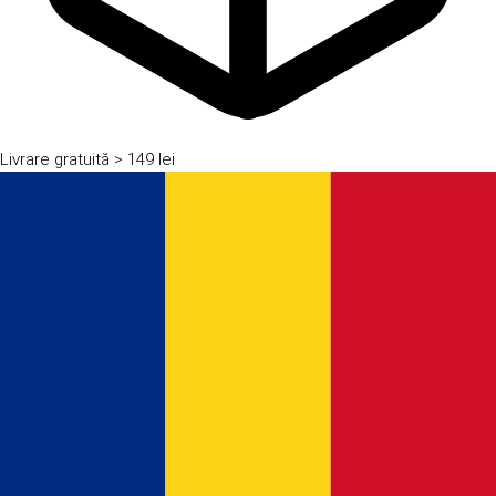
Livrare gratuită
> 149 lei