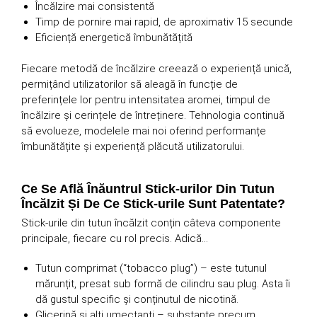
Încălzire mai consistentă
Timp de pornire mai rapid, de aproximativ 15 secunde
Eficiență energetică îmbunătățită
Fiecare metodă de încălzire creează o experiență unică,
permițând utilizatorilor să aleagă în funcție de
preferințele lor pentru intensitatea aromei, timpul de
încălzire și cerințele de întreținere. Tehnologia continuă
să evolueze, modelele mai noi oferind performanțe
îmbunătățite și experiență plăcută utilizatorului.
Ce Se Află Înăuntrul Stick-urilor Din Tutun
Încălzit Și De Ce Stick-urile Sunt Patentate?
Stick-urile din tutun încălzit conțin câteva componente
principale, fiecare cu rol precis. Adică…
Tutun comprimat (“tobacco plug”) – este tutunul
mărunțit, presat sub formă de cilindru sau plug. Asta îi
dă gustul specific și conținutul de nicotină.
Glicerină și alți umectanți – substanțe precum