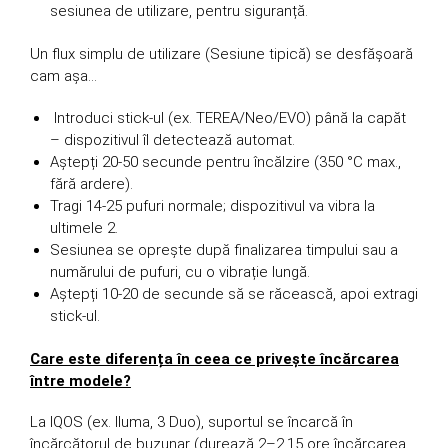
sesiunea de utilizare, pentru siguranță.
Un flux simplu de utilizare (Sesiune tipică) se desfășoară
cam așa…
Introduci stick-ul (ex. TEREA/Neo/EVO) până la capăt
– dispozitivul îl detectează automat.
Aștepți 20-50 secunde pentru încălzire (350 °C max.,
fără ardere).
Tragi 14-25 pufuri normale; dispozitivul va vibra la
ultimele 2.
Sesiunea se oprește după finalizarea timpului sau a
numărului de pufuri, cu o vibrație lungă.
Aștepți 10-20 de secunde să se răcească, apoi extragi
stick-ul.
Care este diferența în ceea ce privește încărcarea
între modele?
La IQOS (ex. Iluma, 3 Duo), suportul se încarcă în
încărcătorul de buzunar (durează 2–2,15 ore încărcarea