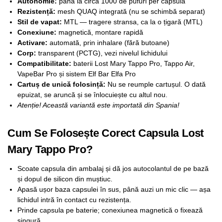
Autonomie:
până la circa 1000 de pufuri per capsulă
Rezistență:
mesh QUAQ integrată (nu se schimbă separat)
Stil de vapat:
MTL — tragere stransa, ca la o țigară (MTL)
Conexiune:
magnetică, montare rapidă
Activare:
automată, prin inhalare (fără butoane)
Corp:
transparent (PCTG), vezi nivelul lichidului
Compatibilitate:
baterii Lost Mary Tappo Pro, Tappo Air,
VapeBar Pro și sistem Elf Bar Elfa Pro
Cartuș de unică folosință:
Nu se reumple cartușul. O dată
epuizat, se aruncă și se înlocuiește cu altul nou.
Atenție! Această variantă este importată din Spania!
Cum Se Folosește Corect Capsula Lost
Mary Tappo Pro?
Scoate capsula din ambalaj și dă jos autocolantul de pe bază
și dopul de silicon din muștiuc.
Apasă ușor baza capsulei în sus, până auzi un mic clic — așa
lichidul intră în contact cu rezistența.
Prinde capsula pe baterie; conexiunea magnetică o fixează
singură.