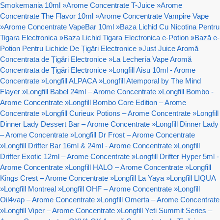
Smokemania 10ml
»
Arome Concentrate T-Juice
»
Arome
Concentrate The Flavor 10ml
»
Arome Concentrate Vampire Vape
»
Arome Concentrate VapeBar 10ml
»
Baza Lichid Cu Nicotina Pentru
Tigara Electronica
»
Baza Lichid Tigara Electronica e-Potion
»
Bază e-
Potion Pentru Lichide De Țigări Electronice
»
Just Juice Aromă
Concentrata de Țigări Electronice
»
La Lechería Vape Aromă
Concentrata de Țigări Electronice
»
Longfill Aisu 10ml - Arome
Concentrate
»
Longfill ALPACA
»
Longfill Atemporal by The Mind
Flayer
»
Longfill Babel 24ml – Arome Concentrate
»
Longfill Bombo -
Arome Concentrate
»
Longfill Bombo Core Edition – Arome
Concentrate
»
Longfill Curieux Potions – Arome Concentrate
»
Longfill
Dinner Lady Dessert Bar – Arome Concentrate
»
Longfill Dinner Lady
– Arome Concentrate
»
Longfill Dr Frost – Arome Concentrate
»
Longfill Drifter Bar 16ml & 24ml - Arome Concentrate
»
Longfill
Drifter Exotic 12ml – Arome Concentrate
»
Longfill Drifter Hyper 5ml -
Arome Concentrate
»
Longfill HALO – Arome Concentrate
»
Longfill
Kings Crest – Arome Concentrate
»
Longfill La Yaya
»
Longfill LIQUA
»
Longfill Montreal
»
Longfill OHF – Arome Concentrate
»
Longfill
Oil4vap – Arome Concentrate
»
Longfill Omerta – Arome Concentrate
»
Longfill Viper – Arome Concentrate
»
Longfill Yeti Summit Series –