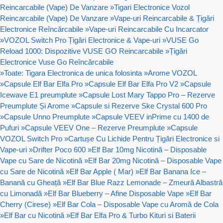
Reincarcabile (Vape) De Vanzare
»
Tigari Electronice Vozol
Reincarcabile (Vape) De Vanzare
»
Vape-uri Reincarcabile & Țigări
Electronice Reîncărcabile
»
Vape-uri Reincarcabile Cu Incarcator
»
VOZOL Switch Pro Țigări Electronice & Vape-uri
»
VUSE Go
Reload 1000: Dispozitive VUSE GO Reincarcabile
»
Țigări
Electronice Vuse Go Reîncărcabile
»
Toate: Tigara Electronica de unica folosinta
»
Arome VOZOL
»
Capsule Elf Bar Elfa Pro
»
Capsule Elf Bar Elfa Pro V2
»
Capsule
Icewave E1 preumplute
»
Capsule Lost Mary Tappo Pro – Rezerve
Preumplute Și Arome
»
Capsule si Rezerve Ske Crystal 600 Pro
»
Capsule Unno Preumplute
»
Capsule VEEV inPrime cu 1400 de
Pufuri
»
Capsule VEEV One – Rezerve Preumplute
»
Capsule
VOZOL Switch Pro
»
Cartușe Cu Lichide Pentru Țigări Electronice si
Vape-uri
»
Drifter Poco 600
»
Elf Bar 10mg Nicotină – Disposable
Vape cu Sare de Nicotină
»
Elf Bar 20mg Nicotină – Disposable Vape
cu Sare de Nicotină
»
Elf Bar Apple ( Mar)
»
Elf Bar Banana Ice –
Banană cu Gheață
»
Elf Bar Blue Razz Lemonade – Zmeură Albastră
cu Limonadă
»
Elf Bar Blueberry – Afine Disposable Vape
»
Elf Bar
Cherry (Cirese)
»
Elf Bar Cola – Disposable Vape cu Aromă de Cola
»
Elf Bar cu Nicotină
»
Elf Bar Elfa Pro & Turbo Kituri si Baterii