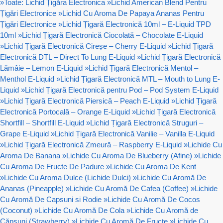
»
Toate: Lichid Țigăra Electronica
»
Lichid American Blend Pentru
Țigări Electronice
»
Lichid Cu Aroma De Papaya Ananas Pentru
Țigări Electronice
»
Lichid Țigară Electronică 10ml – E-Liquid TPD
10ml
»
Lichid Țigară Electronică Ciocolată – Chocolate E-Liquid
»
Lichid Țigară Electronică Cireșe – Cherry E-Liquid
»
Lichid Țigară
Electronică DTL – Direct To Lung E-Liquid
»
Lichid Țigară Electronică
Lămâie – Lemon E-Liquid
»
Lichid Țigară Electronică Mentol –
Menthol E-Liquid
»
Lichid Țigară Electronică MTL – Mouth to Lung E-
Liquid
»
Lichid Țigară Electronică pentru Pod – Pod System E-Liquid
»
Lichid Țigară Electronică Piersică – Peach E-Liquid
»
Lichid Țigară
Electronică Portocală – Orange E-Liquid
»
Lichid Țigară Electronică
Shortfill – Shortfill E-Liquid
»
Lichid Țigară Electronică Struguri –
Grape E-Liquid
»
Lichid Țigară Electronică Vanilie – Vanilla E-Liquid
»
Lichid Țigară Electronică Zmeură – Raspberry E-Liquid
»
Lichide Cu
Aroma De Banana
»
Lichide Cu Aroma De Blueberry (Afine)
»
Lichide
Cu Aroma De Fructe De Padure
»
Lichide Cu Aroma De Kent
»
Lichide Cu Aroma Dulce (Lichide Dulci)
»
Lichide Cu Aromă De
Ananas (Pineapple)
»
Lichide Cu Aromă De Cafea (Coffee)
»
Lichide
Cu Aromă De Capsuni si Rodie
»
Lichide Cu Aromă De Cocos
(Coconut)
»
Lichide Cu Aromă De Cola
»
Lichide Cu Aromă de
Căpșuni (Strawberry)
»
Lichide Cu Aromă De Fructe
»
Lichide Cu