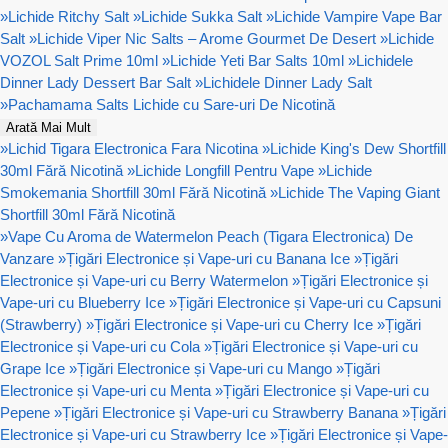
»
Lichide Ritchy Salt
»
Lichide Sukka Salt
»
Lichide Vampire Vape Bar
Salt
»
Lichide Viper Nic Salts – Arome Gourmet De Desert
»
Lichide
VOZOL Salt Prime 10ml
»
Lichide Yeti Bar Salts 10ml
»
Lichidele
Dinner Lady Dessert Bar Salt
»
Lichidele Dinner Lady Salt
»
Pachamama Salts Lichide cu Sare-uri De Nicotină
Arată Mai Mult
»
Lichid Tigara Electronica Fara Nicotina
»
Lichide King's Dew Shortfill
30ml Fără Nicotină
»
Lichide Longfill Pentru Vape
»
Lichide
Smokemania Shortfill 30ml Fără Nicotină
»
Lichide The Vaping Giant
Shortfill 30ml Fără Nicotină
»
Vape Cu Aroma de Watermelon Peach (Tigara Electronica) De
Vanzare
»
Țigări Electronice și Vape-uri cu Banana Ice
»
Țigări
Electronice și Vape-uri cu Berry Watermelon
»
Țigări Electronice și
Vape-uri cu Blueberry Ice
»
Țigări Electronice și Vape-uri cu Capsuni
(Strawberry)
»
Țigări Electronice și Vape-uri cu Cherry Ice
»
Țigări
Electronice și Vape-uri cu Cola
»
Țigări Electronice și Vape-uri cu
Grape Ice
»
Țigări Electronice și Vape-uri cu Mango
»
Țigări
Electronice și Vape-uri cu Menta
»
Țigări Electronice și Vape-uri cu
Pepene
»
Țigări Electronice și Vape-uri cu Strawberry Banana
»
Țigări
Electronice și Vape-uri cu Strawberry Ice
»
Țigări Electronice și Vape-