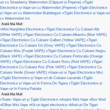
uri cu Strawberry Watermelon (Căpșuni și Pepene)
»
Țigări
Electronice și Vape-uri cu Watermelon (Pepene)
»
Țigări Electronice
și Vape-uri cu Watermelon Bubblegum
»
Țigări Electronice și Vape-uri
cu Watermelon Ice
Arată Mai Mult
»
Mini Narghilea Electronica
»
Tigari Electronice Cu Culoare Alb
(White VAPE)
»
Tigari Electronice Cu Culoare Albastru (Blue VAPE)
»
Tigari Electronice Cu Culoare Galben (Yellow VAPE)
»
Tigari
Electronice Cu Culoare Gri (Grey VAPE)
»
Tigari Electronice Cu
Culoare Mov (Purple VAPE)
»
Tigari Electronice Cu Culoare Negru
(Black VAPE)
»
Tigari Electronice Cu Culoare Portocaliu (Orange
VAPE)
»
Tigari Electronice Cu Culoare Rosu (Red VAPE)
»
Tigari
Electronice Cu Culoare Roz (Pink VAPE)
»
Tigari Electronice Cu
Culoare Verde (Green VAPE)
»
Vape-uri si Tigari Electronice Mici
»
Țigări Electronice și Vape-uri de Culoare Lavanda
»
Țigări
Electronice și Vape-uri In Forma De Tigara
»
Țigări Electronice și
Vape-uri In Forma Patrata
Arată Mai Mult
»
Toate: Vape-uri și Țigări Electronice
»
Aspire Mini Vape
»
Box Mod
»
Elfbar Mini Vape
»
Kit-uri tigari electronice
»
Mod-uri De Tigari