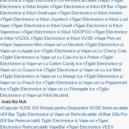
Electronica
»
Tigari Electronice OXVA Reincarcabile (Vape)
»
Tigari
Electronice si Kituri Aspire
»
Tigari Electronice si Kituri Elf Bar
»
Tigari
Electronice si Kituri Geekvape
»
Tigari Electronice si Kituri Innokin
»
Tigari Electronice si Kituri Joyetech
»
Tigari Electronice si Kituri Lost
Vape
»
Tigari Electronice si Kituri Uwell
»
Tigari Electronice si Kituri
Vaporesso
»
Tigari Electronice si Kituri VOOPOO
»
Tigari Electronice
si Kituri VOZOL
»
Tigari Electronice si Kituri VUSE
»
Vape Pen-uri
»
Vape Vaporesso Mini
»
Vape-uri cu Nicotină
»
Țigări Electronice și
Vape-uri cu Apple Ice
»
Țigări Electronice și Vape-uri cu Cherry Cola
»
Țigări Electronice și Vape-uri cu Cola Ice la e-Potion
»
Țigări
Electronice și Vape-uri cu Cotton Candy Ice
»
Țigări Electronice și
Vape-uri cu Guava Ice
»
Țigări Electronice și Vape-uri cu Ice Mint
»
Țigări Electronice și Vape-uri cu Mango Ice
»
Țigări Electronice și
Vape-uri cu Peach Ice
»
Țigări Electronice și Vape-uri cu Peppermint
Ice
»
Țigări Electronice și Vape-uri cu Pineapple Ice
»
Țigări
Electronice și Vape-uri Fără Nicotină
Arată Mai Mult
»
Capsule VUSE GO Reload pentru Dispozitive VUSE Reincarcabile
»
Elf Bar Țigări Electronice și Vape-uri Reîncărcabile
»
Elfbar Elfa Pro
(Elf Bar Reincarcabil) Țigări Electronice & Vape-uri
»
Tigari
Electronice Reincarcabile VapeBar
»
Tigari Electronice VEEV