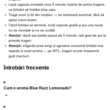
Lasă capsula montată circa 5 minute înainte de prima tragere,
ca lichidul să îmbibe bine vata.
Trage scurt și lin din muștiuc — se activează automat, fără să
apeși vreun buton.
Când lichidul se termină, scoți capsula goală și pui una nouă;
nu se reumple și nu se curăță.
Atenție:
dacă sari peste pauza de 5 minute, riști gust de ars la
primele trageri.
Atenție:
trăgerile prea lungi și agresive consumă lichidul mai
repede și scad aroma — pe MTL, trageri scurte înseamnă
gust mai bun.
Întrebări frecvente
Cum e aroma Blue Razz Lemonade?