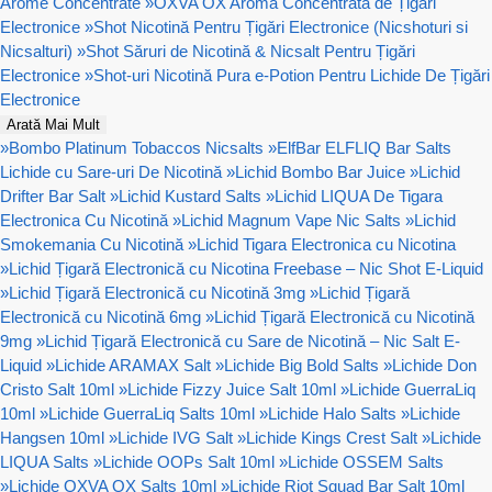
Arome Concentrate
»
OXVA OX Aromă Concentrata de Țigări
Electronice
»
Shot Nicotină Pentru Țigări Electronice (Nicshoturi si
Nicsalturi)
»
Shot Săruri de Nicotină & Nicsalt Pentru Țigări
Electronice
»
Shot-uri Nicotină Pura e-Potion Pentru Lichide De Țigări
Electronice
Arată Mai Mult
»
Bombo Platinum Tobaccos Nicsalts
»
ElfBar ELFLIQ Bar Salts
Lichide cu Sare-uri De Nicotină
»
Lichid Bombo Bar Juice
»
Lichid
Drifter Bar Salt
»
Lichid Kustard Salts
»
Lichid LIQUA De Tigara
Electronica Cu Nicotină
»
Lichid Magnum Vape Nic Salts
»
Lichid
Smokemania Cu Nicotină
»
Lichid Tigara Electronica cu Nicotina
»
Lichid Țigară Electronică cu Nicotina Freebase – Nic Shot E-Liquid
»
Lichid Țigară Electronică cu Nicotină 3mg
»
Lichid Țigară
Electronică cu Nicotină 6mg
»
Lichid Țigară Electronică cu Nicotină
9mg
»
Lichid Țigară Electronică cu Sare de Nicotină – Nic Salt E-
Liquid
»
Lichide ARAMAX Salt
»
Lichide Big Bold Salts
»
Lichide Don
Cristo Salt 10ml
»
Lichide Fizzy Juice Salt 10ml
»
Lichide GuerraLiq
10ml
»
Lichide GuerraLiq Salts 10ml
»
Lichide Halo Salts
»
Lichide
Hangsen 10ml
»
Lichide IVG Salt
»
Lichide Kings Crest Salt
»
Lichide
LIQUA Salts
»
Lichide OOPs Salt 10ml
»
Lichide OSSEM Salts
»
Lichide OXVA OX Salts 10ml
»
Lichide Riot Squad Bar Salt 10ml