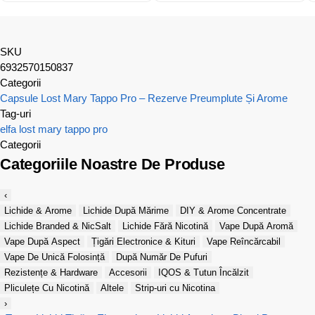
SKU
6932570150837
Categorii
Capsule Lost Mary Tappo Pro – Rezerve Preumplute Și Arome
Tag-uri
elfa
lost mary
tappo pro
Categorii
Categoriile Noastre De Produse
‹
Lichide & Arome
Lichide După Mărime
DIY & Arome Concentrate
Lichide Branded & NicSalt
Lichide Fără Nicotină
Vape După Aromă
Vape După Aspect
Țigări Electronice & Kituri
Vape Reîncărcabil
Vape De Unică Folosință
După Număr De Pufuri
Rezistențe & Hardware
Accesorii
IQOS & Tutun Încălzit
Pliculețe Cu Nicotină
Altele
Strip-uri cu Nicotina
›