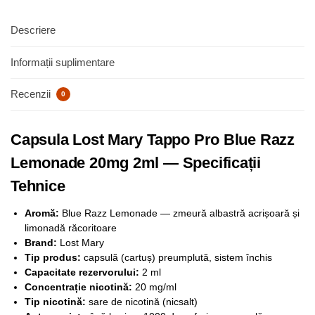
Descriere
Informații suplimentare
Recenzii
0
Capsula Lost Mary Tappo Pro Blue Razz
Lemonade 20mg 2ml — Specificații
Tehnice
Aromă:
Blue Razz Lemonade — zmeură albastră acrișoară și
limonadă răcoritoare
Brand:
Lost Mary
Tip produs:
capsulă (cartuș) preumplută, sistem închis
Capacitate rezervorului:
2 ml
Concentrație nicotină:
20 mg/ml
Tip nicotină:
sare de nicotină (nicsalt)