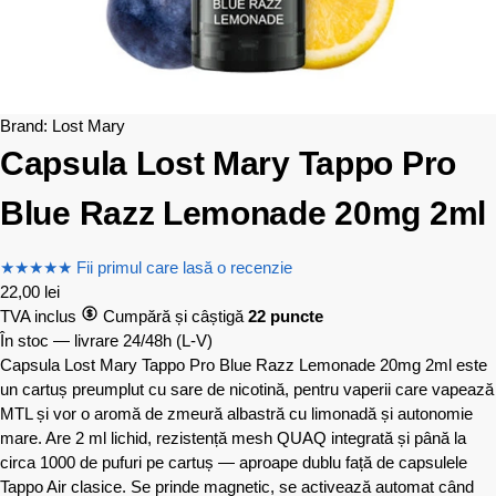
Brand:
Lost Mary
Capsula Lost Mary Tappo Pro
Blue Razz Lemonade 20mg 2ml
★
★
★
★
★
Fii primul care lasă o recenzie
22,00
lei
TVA inclus
Cumpără și câștigă
22 puncte
În stoc — livrare 24/48h
(L-V)
Capsula Lost Mary Tappo Pro Blue Razz Lemonade 20mg 2ml este
un cartuș preumplut cu sare de nicotină, pentru vaperii care vapează
MTL și vor o aromă de zmeură albastră cu limonadă și autonomie
mare. Are 2 ml lichid, rezistență mesh QUAQ integrată și până la
circa 1000 de pufuri pe cartuș — aproape dublu față de capsulele
Tappo Air clasice. Se prinde magnetic, se activează automat când