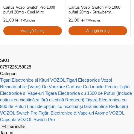
Cartus Vozol Switch Pro 1000
Cartus Vozol Switch Pro 1000
pufuri 20mg - Cool Mint
pufuri 20mg - Strawberry
Smoothie
21,00
lei
21,00
lei
TVA inclus
TVA inclus
Adaugă în coș
Adaugă în coș
SKU
0757226159028
Categorii
Tigari Electronice si Kituri VOZOL
Tigari Electronice Vozol
Reincarcabile (Vape) De Vanzare
Cartușe Cu Lichide Pentru Țigări
Electronice si Vape-uri
Tigara Electronica cu 1600 de Pufuri (Include
opțiuni cu nicotină și fără nicotină Reduceri)
Tigara Electronica cu
800 de Pufuri (Include opțiuni cu nicotină și fără nicotină Reduceri)
VOZOL Switch Pro Țigări Electronice & Vape-uri
Arome VOZOL
Capsule VOZOL Switch Pro
+4 mai multe
Tag-uri