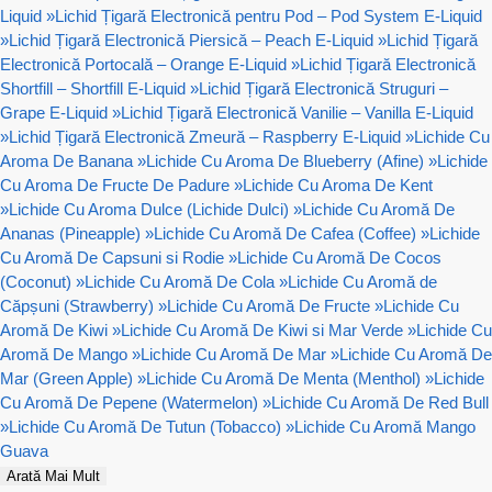
Liquid
»
Lichid Țigară Electronică pentru Pod – Pod System E-Liquid
»
Lichid Țigară Electronică Piersică – Peach E-Liquid
»
Lichid Țigară
Electronică Portocală – Orange E-Liquid
»
Lichid Țigară Electronică
Shortfill – Shortfill E-Liquid
»
Lichid Țigară Electronică Struguri –
Grape E-Liquid
»
Lichid Țigară Electronică Vanilie – Vanilla E-Liquid
»
Lichid Țigară Electronică Zmeură – Raspberry E-Liquid
»
Lichide Cu
Aroma De Banana
»
Lichide Cu Aroma De Blueberry (Afine)
»
Lichide
Cu Aroma De Fructe De Padure
»
Lichide Cu Aroma De Kent
»
Lichide Cu Aroma Dulce (Lichide Dulci)
»
Lichide Cu Aromă De
Ananas (Pineapple)
»
Lichide Cu Aromă De Cafea (Coffee)
»
Lichide
Cu Aromă De Capsuni si Rodie
»
Lichide Cu Aromă De Cocos
(Coconut)
»
Lichide Cu Aromă De Cola
»
Lichide Cu Aromă de
Căpșuni (Strawberry)
»
Lichide Cu Aromă De Fructe
»
Lichide Cu
Aromă De Kiwi
»
Lichide Cu Aromă De Kiwi si Mar Verde
»
Lichide Cu
Aromă De Mango
»
Lichide Cu Aromă De Mar
»
Lichide Cu Aromă De
Mar (Green Apple)
»
Lichide Cu Aromă De Menta (Menthol)
»
Lichide
Cu Aromă De Pepene (Watermelon)
»
Lichide Cu Aromă De Red Bull
»
Lichide Cu Aromă De Tutun (Tobacco)
»
Lichide Cu Aromă Mango
Guava
Arată Mai Mult