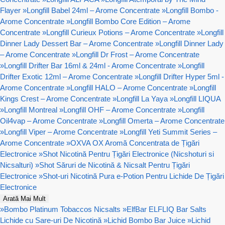
Flayer
»
Longfill Babel 24ml – Arome Concentrate
»
Longfill Bombo -
Arome Concentrate
»
Longfill Bombo Core Edition – Arome
Concentrate
»
Longfill Curieux Potions – Arome Concentrate
»
Longfill
Dinner Lady Dessert Bar – Arome Concentrate
»
Longfill Dinner Lady
– Arome Concentrate
»
Longfill Dr Frost – Arome Concentrate
»
Longfill Drifter Bar 16ml & 24ml - Arome Concentrate
»
Longfill
Drifter Exotic 12ml – Arome Concentrate
»
Longfill Drifter Hyper 5ml -
Arome Concentrate
»
Longfill HALO – Arome Concentrate
»
Longfill
Kings Crest – Arome Concentrate
»
Longfill La Yaya
»
Longfill LIQUA
»
Longfill Montreal
»
Longfill OHF – Arome Concentrate
»
Longfill
Oil4vap – Arome Concentrate
»
Longfill Omerta – Arome Concentrate
»
Longfill Viper – Arome Concentrate
»
Longfill Yeti Summit Series –
Arome Concentrate
»
OXVA OX Aromă Concentrata de Țigări
Electronice
»
Shot Nicotină Pentru Țigări Electronice (Nicshoturi si
Nicsalturi)
»
Shot Săruri de Nicotină & Nicsalt Pentru Țigări
Electronice
»
Shot-uri Nicotină Pura e-Potion Pentru Lichide De Țigări
Electronice
Arată Mai Mult
»
Bombo Platinum Tobaccos Nicsalts
»
ElfBar ELFLIQ Bar Salts
Lichide cu Sare-uri De Nicotină
»
Lichid Bombo Bar Juice
»
Lichid