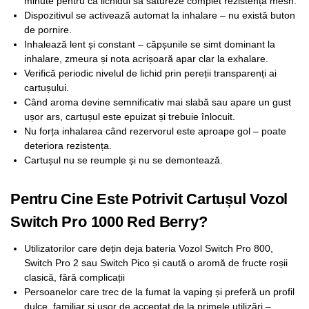
minute pentru ca lichidul să satureze complet rezistența mesh.
Dispozitivul se activează automat la inhalare – nu există buton
de pornire.
Inhalează lent și constant – căpșunile se simt dominant la
inhalare, zmeura și nota acrișoară apar clar la exhalare.
Verifică periodic nivelul de lichid prin pereții transparenți ai
cartușului.
Când aroma devine semnificativ mai slabă sau apare un gust
ușor ars, cartușul este epuizat și trebuie înlocuit.
Nu forța inhalarea când rezervorul este aproape gol – poate
deteriora rezistența.
Cartușul nu se reumple și nu se demontează.
Pentru Cine Este Potrivit Cartușul Vozol
Switch Pro 1000 Red Berry?
Utilizatorilor care dețin deja bateria Vozol Switch Pro 800,
Switch Pro 2 sau Switch Pico și caută o aromă de fructe roșii
clasică, fără complicații
Persoanelor care trec de la fumat la vaping și preferă un profil
dulce, familiar și ușor de acceptat de la primele utilizări –