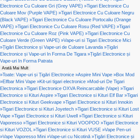
Electronice Cu Culoare Gri (Grey VAPE)
»
Tigari Electronice Cu
Culoare Mov (Purple VAPE)
»
Tigari Electronice Cu Culoare Negru
(Black VAPE)
»
Tigari Electronice Cu Culoare Portocaliu (Orange
VAPE)
»
Tigari Electronice Cu Culoare Rosu (Red VAPE)
»
Tigari
Electronice Cu Culoare Roz (Pink VAPE)
»
Tigari Electronice Cu
Culoare Verde (Green VAPE)
»
Vape-uri si Tigari Electronice Mici
»
Țigări Electronice și Vape-uri de Culoare Lavanda
»
Țigări
Electronice și Vape-uri In Forma De Tigara
»
Țigări Electronice și
Vape-uri In Forma Patrata
Arată Mai Mult
»
Toate: Vape-uri și Țigări Electronice
»
Aspire Mini Vape
»
Box Mod
»
Elfbar Mini Vape
»
Kit-uri tigari electronice
»
Mod-uri De Tigari
Electronica
»
Tigari Electronice OXVA Reincarcabile (Vape)
»
Tigari
Electronice si Kituri Aspire
»
Tigari Electronice si Kituri Elf Bar
»
Tigari
Electronice si Kituri Geekvape
»
Tigari Electronice si Kituri Innokin
»
Tigari Electronice si Kituri Joyetech
»
Tigari Electronice si Kituri Lost
Vape
»
Tigari Electronice si Kituri Uwell
»
Tigari Electronice si Kituri
Vaporesso
»
Tigari Electronice si Kituri VOOPOO
»
Tigari Electronice
si Kituri VOZOL
»
Tigari Electronice si Kituri VUSE
»
Vape Pen-uri
»
Vape Vaporesso Mini
»
Vape-uri cu Nicotină
»
Țigări Electronice și