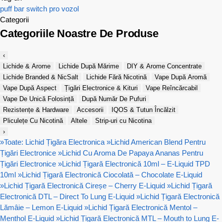
puff bar
switch pro
vozol
Categorii
Categoriile Noastre De Produse
‹
Lichide & Arome
Lichide După Mărime
DIY & Arome Concentrate
Lichide Branded & NicSalt
Lichide Fără Nicotină
Vape După Aromă
Vape După Aspect
Țigări Electronice & Kituri
Vape Reîncărcabil
Vape De Unică Folosință
După Număr De Pufuri
Rezistențe & Hardware
Accesorii
IQOS & Tutun Încălzit
Pliculețe Cu Nicotină
Altele
Strip-uri cu Nicotina
›
»
Toate: Lichid Țigăra Electronica
»
Lichid American Blend Pentru
Țigări Electronice
»
Lichid Cu Aroma De Papaya Ananas Pentru
Țigări Electronice
»
Lichid Țigară Electronică 10ml – E-Liquid TPD
10ml
»
Lichid Țigară Electronică Ciocolată – Chocolate E-Liquid
»
Lichid Țigară Electronică Cireșe – Cherry E-Liquid
»
Lichid Țigară
Electronică DTL – Direct To Lung E-Liquid
»
Lichid Țigară Electronică
Lămâie – Lemon E-Liquid
»
Lichid Țigară Electronică Mentol –
Menthol E-Liquid
»
Lichid Țigară Electronică MTL – Mouth to Lung E-