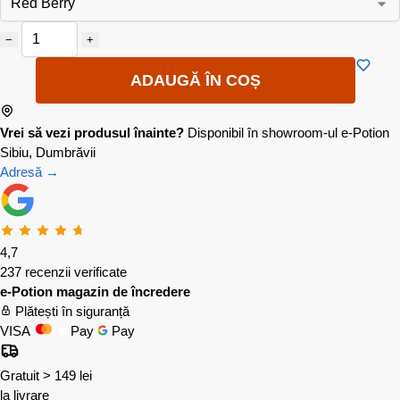
−
+
ADAUGĂ ÎN COȘ
Vrei să vezi produsul înainte?
Disponibil în showroom-ul e-Potion
Sibiu, Dumbrăvii
Adresă →
4,7
237 recenzii verificate
e-Potion magazin de încredere
Plătești în siguranță
VISA
Pay
Pay
Gratuit > 149 lei
la livrare