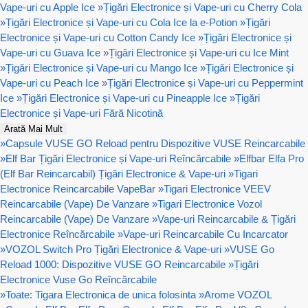
Vape-uri cu Apple Ice
»
Țigări Electronice și Vape-uri cu Cherry Cola
»
Țigări Electronice și Vape-uri cu Cola Ice la e-Potion
»
Țigări
Electronice și Vape-uri cu Cotton Candy Ice
»
Țigări Electronice și
Vape-uri cu Guava Ice
»
Țigări Electronice și Vape-uri cu Ice Mint
»
Țigări Electronice și Vape-uri cu Mango Ice
»
Țigări Electronice și
Vape-uri cu Peach Ice
»
Țigări Electronice și Vape-uri cu Peppermint
Ice
»
Țigări Electronice și Vape-uri cu Pineapple Ice
»
Țigări
Electronice și Vape-uri Fără Nicotină
Arată Mai Mult
»
Capsule VUSE GO Reload pentru Dispozitive VUSE Reincarcabile
»
Elf Bar Țigări Electronice și Vape-uri Reîncărcabile
»
Elfbar Elfa Pro
(Elf Bar Reincarcabil) Țigări Electronice & Vape-uri
»
Tigari
Electronice Reincarcabile VapeBar
»
Tigari Electronice VEEV
Reincarcabile (Vape) De Vanzare
»
Tigari Electronice Vozol
Reincarcabile (Vape) De Vanzare
»
Vape-uri Reincarcabile & Țigări
Electronice Reîncărcabile
»
Vape-uri Reincarcabile Cu Incarcator
»
VOZOL Switch Pro Țigări Electronice & Vape-uri
»
VUSE Go
Reload 1000: Dispozitive VUSE GO Reincarcabile
»
Țigări
Electronice Vuse Go Reîncărcabile
»
Toate: Tigara Electronica de unica folosinta
»
Arome VOZOL