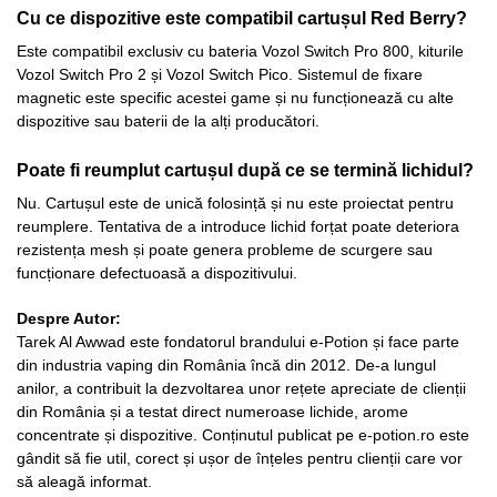
Cu ce dispozitive este compatibil cartușul Red Berry?
Este compatibil exclusiv cu bateria Vozol Switch Pro 800, kiturile
Vozol Switch Pro 2 și Vozol Switch Pico. Sistemul de fixare
magnetic este specific acestei game și nu funcționează cu alte
dispozitive sau baterii de la alți producători.
Poate fi reumplut cartușul după ce se termină lichidul?
Nu. Cartușul este de unică folosință și nu este proiectat pentru
reumplere. Tentativa de a introduce lichid forțat poate deteriora
rezistența mesh și poate genera probleme de scurgere sau
funcționare defectuoasă a dispozitivului.
Despre Autor:
Tarek Al Awwad este fondatorul brandului e-Potion și face parte
din industria vaping din România încă din 2012. De-a lungul
anilor, a contribuit la dezvoltarea unor rețete apreciate de clienții
din România și a testat direct numeroase lichide, arome
concentrate și dispozitive. Conținutul publicat pe e-potion.ro este
gândit să fie util, corect și ușor de înțeles pentru clienții care vor
să aleagă informat.