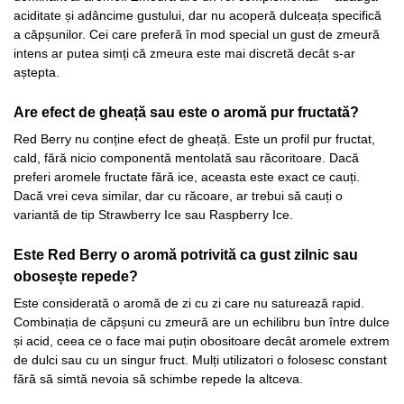
aciditate și adâncime gustului, dar nu acoperă dulceața specifică
a căpșunilor. Cei care preferă în mod special un gust de zmeură
intens ar putea simți că zmeura este mai discretă decât s-ar
aștepta.
Are efect de gheață sau este o aromă pur fructată?
Red Berry nu conține efect de gheață. Este un profil pur fructat,
cald, fără nicio componentă mentolată sau răcoritoare. Dacă
preferi aromele fructate fără ice, aceasta este exact ce cauți.
Dacă vrei ceva similar, dar cu răcoare, ar trebui să cauți o
variantă de tip Strawberry Ice sau Raspberry Ice.
Este Red Berry o aromă potrivită ca gust zilnic sau
obosește repede?
Este considerată o aromă de zi cu zi care nu saturează rapid.
Combinația de căpșuni cu zmeură are un echilibru bun între dulce
și acid, ceea ce o face mai puțin obositoare decât aromele extrem
de dulci sau cu un singur fruct. Mulți utilizatori o folosesc constant
fără să simtă nevoia să schimbe repede la altceva.