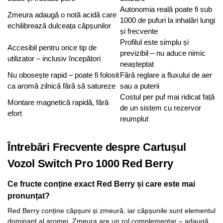
Autonomia reală poate fi sub
Zmeura adaugă o notă acidă care
1000 de pufuri la inhalări lungi
echilibrează dulceața căpșunilor
și frecvente
Profilul este simplu și
Accesibil pentru orice tip de
previzibil – nu aduce nimic
utilizator – inclusiv începători
neașteptat
Nu obosește rapid – poate fi folosit
Fără reglare a fluxului de aer
ca aromă zilnică fără să satureze
sau a puterii
Costul per puf mai ridicat față
Montare magnetică rapidă, fără
de un sistem cu rezervor
efort
reumplut
Întrebări Frecvente despre Cartușul
Vozol Switch Pro 1000 Red Berry
Ce fructe conține exact Red Berry și care este mai
pronunțat?
Red Berry conține căpșuni și zmeură, iar căpșunile sunt elementul
dominant al aromei. Zmeura are un rol complementar – adaugă