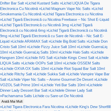
Drifter Bar Salt
»
Lichid Kustard Salts
»
Lichid LIQUA De Tigara
Electronica Cu Nicotină
»
Lichid Magnum Vape Nic Salts
»
Lichid
Smokemania Cu Nicotină
»
Lichid Tigara Electronica cu Nicotina
»
Lichid Țigară Electronică cu Nicotina Freebase – Nic Shot E-Liquid
»
Lichid Țigară Electronică cu Nicotină 3mg
»
Lichid Țigară
Electronică cu Nicotină 6mg
»
Lichid Țigară Electronică cu Nicotină
9mg
»
Lichid Țigară Electronică cu Sare de Nicotină – Nic Salt E-
Liquid
»
Lichide ARAMAX Salt
»
Lichide Big Bold Salts
»
Lichide Don
Cristo Salt 10ml
»
Lichide Fizzy Juice Salt 10ml
»
Lichide GuerraLiq
10ml
»
Lichide GuerraLiq Salts 10ml
»
Lichide Halo Salts
»
Lichide
Hangsen 10ml
»
Lichide IVG Salt
»
Lichide Kings Crest Salt
»
Lichide
LIQUA Salts
»
Lichide OOPs Salt 10ml
»
Lichide OSSEM Salts
»
Lichide OXVA OX Salts 10ml
»
Lichide Riot Squad Bar Salt 10ml
»
Lichide Ritchy Salt
»
Lichide Sukka Salt
»
Lichide Vampire Vape Bar
Salt
»
Lichide Viper Nic Salts – Arome Gourmet De Desert
»
Lichide
VOZOL Salt Prime 10ml
»
Lichide Yeti Bar Salts 10ml
»
Lichidele
Dinner Lady Dessert Bar Salt
»
Lichidele Dinner Lady Salt
»
Pachamama Salts Lichide cu Sare-uri De Nicotină
Arată Mai Mult
»
Lichid Tigara Electronica Fara Nicotina
»
Lichide King's Dew Shortfill