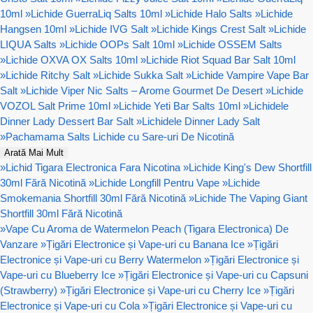
10ml
»
Lichide GuerraLiq Salts 10ml
»
Lichide Halo Salts
»
Lichide
Hangsen 10ml
»
Lichide IVG Salt
»
Lichide Kings Crest Salt
»
Lichide
LIQUA Salts
»
Lichide OOPs Salt 10ml
»
Lichide OSSEM Salts
»
Lichide OXVA OX Salts 10ml
»
Lichide Riot Squad Bar Salt 10ml
»
Lichide Ritchy Salt
»
Lichide Sukka Salt
»
Lichide Vampire Vape Bar
Salt
»
Lichide Viper Nic Salts – Arome Gourmet De Desert
»
Lichide
VOZOL Salt Prime 10ml
»
Lichide Yeti Bar Salts 10ml
»
Lichidele
Dinner Lady Dessert Bar Salt
»
Lichidele Dinner Lady Salt
»
Pachamama Salts Lichide cu Sare-uri De Nicotină
Arată Mai Mult
»
Lichid Tigara Electronica Fara Nicotina
»
Lichide King's Dew Shortfill
30ml Fără Nicotină
»
Lichide Longfill Pentru Vape
»
Lichide
Smokemania Shortfill 30ml Fără Nicotină
»
Lichide The Vaping Giant
Shortfill 30ml Fără Nicotină
»
Vape Cu Aroma de Watermelon Peach (Tigara Electronica) De
Vanzare
»
Țigări Electronice și Vape-uri cu Banana Ice
»
Țigări
Electronice și Vape-uri cu Berry Watermelon
»
Țigări Electronice și
Vape-uri cu Blueberry Ice
»
Țigări Electronice și Vape-uri cu Capsuni
(Strawberry)
»
Țigări Electronice și Vape-uri cu Cherry Ice
»
Țigări
Electronice și Vape-uri cu Cola
»
Țigări Electronice și Vape-uri cu