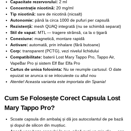
Capacitate rezervorului:
2 ml
Concentrație nicotină:
20 mg/ml
Tip nicotină:
sare de nicotină (nicsalt)
Autonomie:
până la circa 1000 de pufuri per capsulă
Rezistență:
mesh QUAQ integrată (nu se schimbă separat)
Stil de vapat:
MTL — tragere strânsă, ca la o țigară
Conexiune:
magnetică, montare rapidă
Activare:
automată, prin inhalare (fără butoane)
Corp:
transparent (PCTG), vezi nivelul lichidului
Compatibilitate:
baterii Lost Mary Tappo Pro, Tappo Air,
VapeBar Pro și sistem Elf Bar Elfa Pro
Cartus de unica folosinta:
Nu se reumple cartusul. O date
epuizat se arunca si se inlocuieste cu altul nou
Atentie! Aceasta varianta este importata din Spania!
Cum Se Folosește Corect Capsula Lost
Mary Tappo Pro?
Scoate capsula din ambalaj și dă jos autocolantul de pe bază
și dopul de silicon din muștiuc.