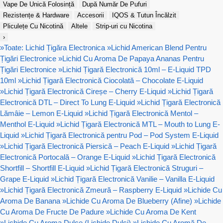
Vape De Unică Folosință
După Număr De Pufuri
Rezistențe & Hardware
Accesorii
IQOS & Tutun Încălzit
Pliculețe Cu Nicotină
Altele
Strip-uri cu Nicotina
›
»
Toate: Lichid Țigăra Electronica
»
Lichid American Blend Pentru
Țigări Electronice
»
Lichid Cu Aroma De Papaya Ananas Pentru
Țigări Electronice
»
Lichid Țigară Electronică 10ml – E-Liquid TPD
10ml
»
Lichid Țigară Electronică Ciocolată – Chocolate E-Liquid
»
Lichid Țigară Electronică Cireșe – Cherry E-Liquid
»
Lichid Țigară
Electronică DTL – Direct To Lung E-Liquid
»
Lichid Țigară Electronică
Lămâie – Lemon E-Liquid
»
Lichid Țigară Electronică Mentol –
Menthol E-Liquid
»
Lichid Țigară Electronică MTL – Mouth to Lung E-
Liquid
»
Lichid Țigară Electronică pentru Pod – Pod System E-Liquid
»
Lichid Țigară Electronică Piersică – Peach E-Liquid
»
Lichid Țigară
Electronică Portocală – Orange E-Liquid
»
Lichid Țigară Electronică
Shortfill – Shortfill E-Liquid
»
Lichid Țigară Electronică Struguri –
Grape E-Liquid
»
Lichid Țigară Electronică Vanilie – Vanilla E-Liquid
»
Lichid Țigară Electronică Zmeură – Raspberry E-Liquid
»
Lichide Cu
Aroma De Banana
»
Lichide Cu Aroma De Blueberry (Afine)
»
Lichide
Cu Aroma De Fructe De Padure
»
Lichide Cu Aroma De Kent
»
Lichide Cu Aroma Dulce (Lichide Dulci)
»
Lichide Cu Aromă De