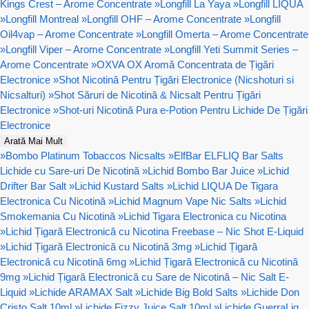
Kings Crest – Arome Concentrate
»
Longfill La Yaya
»
Longfill LIQUA
»
Longfill Montreal
»
Longfill OHF – Arome Concentrate
»
Longfill
Oil4vap – Arome Concentrate
»
Longfill Omerta – Arome Concentrate
»
Longfill Viper – Arome Concentrate
»
Longfill Yeti Summit Series –
Arome Concentrate
»
OXVA OX Aromă Concentrata de Țigări
Electronice
»
Shot Nicotină Pentru Țigări Electronice (Nicshoturi si
Nicsalturi)
»
Shot Săruri de Nicotină & Nicsalt Pentru Țigări
Electronice
»
Shot-uri Nicotină Pura e-Potion Pentru Lichide De Țigări
Electronice
Arată Mai Mult
»
Bombo Platinum Tobaccos Nicsalts
»
ElfBar ELFLIQ Bar Salts
Lichide cu Sare-uri De Nicotină
»
Lichid Bombo Bar Juice
»
Lichid
Drifter Bar Salt
»
Lichid Kustard Salts
»
Lichid LIQUA De Tigara
Electronica Cu Nicotină
»
Lichid Magnum Vape Nic Salts
»
Lichid
Smokemania Cu Nicotină
»
Lichid Tigara Electronica cu Nicotina
»
Lichid Țigară Electronică cu Nicotina Freebase – Nic Shot E-Liquid
»
Lichid Țigară Electronică cu Nicotină 3mg
»
Lichid Țigară
Electronică cu Nicotină 6mg
»
Lichid Țigară Electronică cu Nicotină
9mg
»
Lichid Țigară Electronică cu Sare de Nicotină – Nic Salt E-
Liquid
»
Lichide ARAMAX Salt
»
Lichide Big Bold Salts
»
Lichide Don
Cristo Salt 10ml
»
Lichide Fizzy Juice Salt 10ml
»
Lichide GuerraLiq