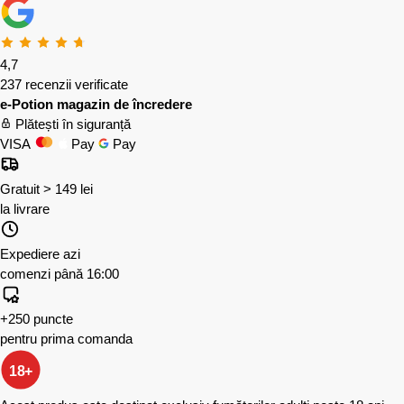
4,7
237 recenzii verificate
e-Potion magazin de încredere
Plătești în siguranță
VISA
Pay
Pay
Gratuit > 149 lei
la livrare
Expediere azi
comenzi până 16:00
+250 puncte
pentru prima comanda
18+