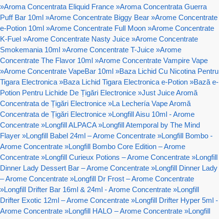
»
Aroma Concentrata Eliquid France
»
Aroma Concentrata Guerra
Puff Bar 10ml
»
Arome Concentrate Biggy Bear
»
Arome Concentrate
e-Potion 10ml
»
Arome Concentrate Full Moon
»
Arome Concentrate
K-Fuel
»
Arome Concentrate Nasty Juice
»
Arome Concentrate
Smokemania 10ml
»
Arome Concentrate T-Juice
»
Arome
Concentrate The Flavor 10ml
»
Arome Concentrate Vampire Vape
»
Arome Concentrate VapeBar 10ml
»
Baza Lichid Cu Nicotina Pentru
Tigara Electronica
»
Baza Lichid Tigara Electronica e-Potion
»
Bază e-
Potion Pentru Lichide De Țigări Electronice
»
Just Juice Aromă
Concentrata de Țigări Electronice
»
La Lechería Vape Aromă
Concentrata de Țigări Electronice
»
Longfill Aisu 10ml - Arome
Concentrate
»
Longfill ALPACA
»
Longfill Atemporal by The Mind
Flayer
»
Longfill Babel 24ml – Arome Concentrate
»
Longfill Bombo -
Arome Concentrate
»
Longfill Bombo Core Edition – Arome
Concentrate
»
Longfill Curieux Potions – Arome Concentrate
»
Longfill
Dinner Lady Dessert Bar – Arome Concentrate
»
Longfill Dinner Lady
– Arome Concentrate
»
Longfill Dr Frost – Arome Concentrate
»
Longfill Drifter Bar 16ml & 24ml - Arome Concentrate
»
Longfill
Drifter Exotic 12ml – Arome Concentrate
»
Longfill Drifter Hyper 5ml -
Arome Concentrate
»
Longfill HALO – Arome Concentrate
»
Longfill