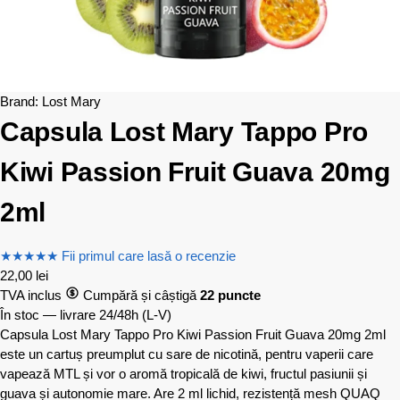
Brand:
Lost Mary
Capsula Lost Mary Tappo Pro
Kiwi Passion Fruit Guava 20mg
2ml
★
★
★
★
★
Fii primul care lasă o recenzie
22,00
lei
TVA inclus
Cumpără și câștigă
22 puncte
În stoc — livrare 24/48h
(L-V)
Capsula Lost Mary Tappo Pro Kiwi Passion Fruit Guava 20mg 2ml
este un cartuș preumplut cu sare de nicotină, pentru vaperii care
vapează MTL și vor o aromă tropicală de kiwi, fructul pasiunii și
guava și autonomie mare. Are 2 ml lichid, rezistență mesh QUAQ