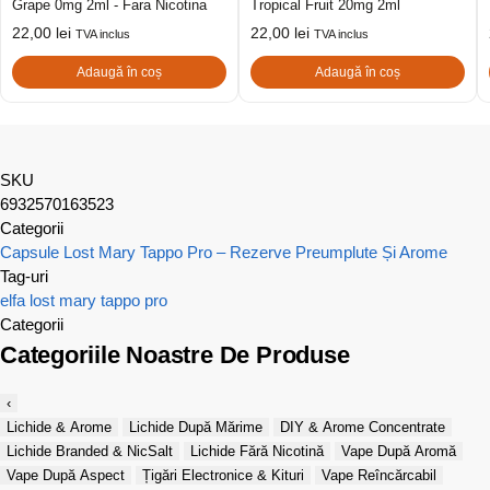
Grape 0mg 2ml - Fara Nicotina
Tropical Fruit 20mg 2ml
22,00
lei
22,00
lei
TVA inclus
TVA inclus
Adaugă în coș
Adaugă în coș
SKU
6932570163523
Categorii
Capsule Lost Mary Tappo Pro – Rezerve Preumplute Și Arome
Tag-uri
elfa
lost mary
tappo pro
Categorii
Categoriile Noastre De Produse
‹
Lichide & Arome
Lichide După Mărime
DIY & Arome Concentrate
Lichide Branded & NicSalt
Lichide Fără Nicotină
Vape După Aromă
Vape După Aspect
Țigări Electronice & Kituri
Vape Reîncărcabil