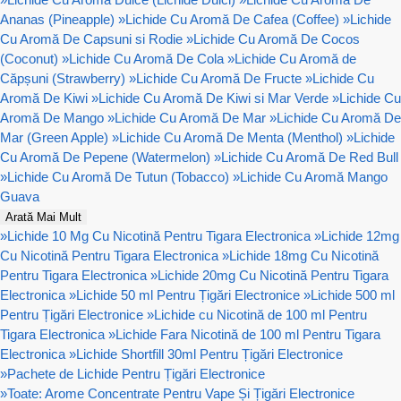
Ananas (Pineapple)
»
Lichide Cu Aromă De Cafea (Coffee)
»
Lichide
Cu Aromă De Capsuni si Rodie
»
Lichide Cu Aromă De Cocos
(Coconut)
»
Lichide Cu Aromă De Cola
»
Lichide Cu Aromă de
Căpșuni (Strawberry)
»
Lichide Cu Aromă De Fructe
»
Lichide Cu
Aromă De Kiwi
»
Lichide Cu Aromă De Kiwi si Mar Verde
»
Lichide Cu
Aromă De Mango
»
Lichide Cu Aromă De Mar
»
Lichide Cu Aromă De
Mar (Green Apple)
»
Lichide Cu Aromă De Menta (Menthol)
»
Lichide
Cu Aromă De Pepene (Watermelon)
»
Lichide Cu Aromă De Red Bull
»
Lichide Cu Aromă De Tutun (Tobacco)
»
Lichide Cu Aromă Mango
Guava
Arată Mai Mult
»
Lichide 10 Mg Cu Nicotină Pentru Tigara Electronica
»
Lichide 12mg
Cu Nicotină Pentru Tigara Electronica
»
Lichide 18mg Cu Nicotină
Pentru Tigara Electronica
»
Lichide 20mg Cu Nicotină Pentru Tigara
Electronica
»
Lichide 50 ml Pentru Țigări Electronice
»
Lichide 500 ml
Pentru Țigări Electronice
»
Lichide cu Nicotină de 100 ml Pentru
Tigara Electronica
»
Lichide Fara Nicotină de 100 ml Pentru Tigara
Electronica
»
Lichide Shortfill 30ml Pentru Țigări Electronice
»
Pachete de Lichide Pentru Țigări Electronice
»
Toate: Arome Concentrate Pentru Vape Și Țigări Electronice