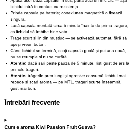
Apasă ușor baza capsulei în sus, până auzi un mic clic — așa
lichidul intră în contact cu rezistența.
Prinde capsula pe baterie; conexiunea magnetică o fixează
singură.
Lasă capsula montată circa 5 minute înainte de prima tragere,
ca lichidul să îmbibe bine vata.
Trage scurt și lin din muștiuc — se activează automat, fără să
apeși vreun buton.
Când lichidul se termină, scoți capsula goală și pui una nouă;
nu se reumple și nu se curăță.
Atenție:
dacă sari peste pauza de 5 minute, riști gust de ars la
primele trageri.
Atenție:
trăgerile prea lungi și agresive consumă lichidul mai
repede și scad aroma — pe MTL, trageri scurte înseamnă
gust mai bun.
Întrebări frecvente
Cum e aroma Kiwi Passion Fruit Guava?