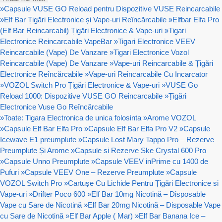
»
Capsule VUSE GO Reload pentru Dispozitive VUSE Reincarcabile
»
Elf Bar Țigări Electronice și Vape-uri Reîncărcabile
»
Elfbar Elfa Pro
(Elf Bar Reincarcabil) Țigări Electronice & Vape-uri
»
Tigari
Electronice Reincarcabile VapeBar
»
Tigari Electronice VEEV
Reincarcabile (Vape) De Vanzare
»
Tigari Electronice Vozol
Reincarcabile (Vape) De Vanzare
»
Vape-uri Reincarcabile & Țigări
Electronice Reîncărcabile
»
Vape-uri Reincarcabile Cu Incarcator
»
VOZOL Switch Pro Țigări Electronice & Vape-uri
»
VUSE Go
Reload 1000: Dispozitive VUSE GO Reincarcabile
»
Țigări
Electronice Vuse Go Reîncărcabile
»
Toate: Tigara Electronica de unica folosinta
»
Arome VOZOL
»
Capsule Elf Bar Elfa Pro
»
Capsule Elf Bar Elfa Pro V2
»
Capsule
Icewave E1 preumplute
»
Capsule Lost Mary Tappo Pro – Rezerve
Preumplute Și Arome
»
Capsule si Rezerve Ske Crystal 600 Pro
»
Capsule Unno Preumplute
»
Capsule VEEV inPrime cu 1400 de
Pufuri
»
Capsule VEEV One – Rezerve Preumplute
»
Capsule
VOZOL Switch Pro
»
Cartușe Cu Lichide Pentru Țigări Electronice si
Vape-uri
»
Drifter Poco 600
»
Elf Bar 10mg Nicotină – Disposable
Vape cu Sare de Nicotină
»
Elf Bar 20mg Nicotină – Disposable Vape
cu Sare de Nicotină
»
Elf Bar Apple ( Mar)
»
Elf Bar Banana Ice –