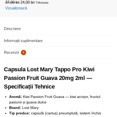
37,00
lei
24,00
lei
TVA inclus
Vizualizează
Descriere
Informații suplimentare
Recenzii
0
Capsula Lost Mary Tappo Pro Kiwi
Passion Fruit Guava 20mg 2ml —
Specificații Tehnice
Aromă:
Kiwi Passion Fruit Guava — kiwi acrișor, fructul
pasiunii și guava dulce
Brand:
Lost Mary
Tip produs:
capsulă (cartuș) preumplută, sistem închis