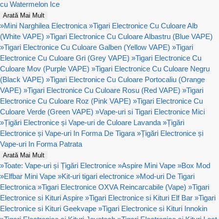
cu Watermelon Ice
Arată Mai Mult
»
Mini Narghilea Electronica
»
Tigari Electronice Cu Culoare Alb
(White VAPE)
»
Tigari Electronice Cu Culoare Albastru (Blue VAPE)
»
Tigari Electronice Cu Culoare Galben (Yellow VAPE)
»
Tigari
Electronice Cu Culoare Gri (Grey VAPE)
»
Tigari Electronice Cu
Culoare Mov (Purple VAPE)
»
Tigari Electronice Cu Culoare Negru
(Black VAPE)
»
Tigari Electronice Cu Culoare Portocaliu (Orange
VAPE)
»
Tigari Electronice Cu Culoare Rosu (Red VAPE)
»
Tigari
Electronice Cu Culoare Roz (Pink VAPE)
»
Tigari Electronice Cu
Culoare Verde (Green VAPE)
»
Vape-uri si Tigari Electronice Mici
»
Țigări Electronice și Vape-uri de Culoare Lavanda
»
Țigări
Electronice și Vape-uri In Forma De Tigara
»
Țigări Electronice și
Vape-uri In Forma Patrata
Arată Mai Mult
»
Toate: Vape-uri și Țigări Electronice
»
Aspire Mini Vape
»
Box Mod
»
Elfbar Mini Vape
»
Kit-uri tigari electronice
»
Mod-uri De Tigari
Electronica
»
Tigari Electronice OXVA Reincarcabile (Vape)
»
Tigari
Electronice si Kituri Aspire
»
Tigari Electronice si Kituri Elf Bar
»
Tigari
Electronice si Kituri Geekvape
»
Tigari Electronice si Kituri Innokin