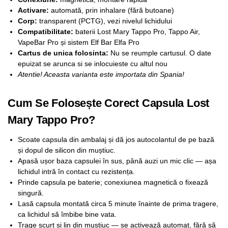
Activare:
automată, prin inhalare (fără butoane)
Corp:
transparent (PCTG), vezi nivelul lichidului
Compatibilitate:
baterii Lost Mary Tappo Pro, Tappo Air,
VapeBar Pro și sistem Elf Bar Elfa Pro
Cartus de unica folosinta:
Nu se reumple cartusul. O date
epuizat se arunca si se inlocuieste cu altul nou
Atentie! Aceasta varianta este importata din Spania!
Cum Se Folosește Corect Capsula Lost
Mary Tappo Pro?
Scoate capsula din ambalaj și dă jos autocolantul de pe bază
și dopul de silicon din muștiuc.
Apasă ușor baza capsulei în sus, până auzi un mic clic — așa
lichidul intră în contact cu rezistența.
Prinde capsula pe baterie; conexiunea magnetică o fixează
singură.
Lasă capsula montată circa 5 minute înainte de prima tragere,
ca lichidul să îmbibe bine vata.
Trage scurt și lin din muștiuc — se activează automat, fără să