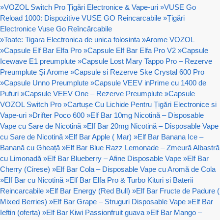
»
VOZOL Switch Pro Țigări Electronice & Vape-uri
»
VUSE Go
Reload 1000: Dispozitive VUSE GO Reincarcabile
»
Țigări
Electronice Vuse Go Reîncărcabile
»
Toate: Tigara Electronica de unica folosinta
»
Arome VOZOL
»
Capsule Elf Bar Elfa Pro
»
Capsule Elf Bar Elfa Pro V2
»
Capsule
Icewave E1 preumplute
»
Capsule Lost Mary Tappo Pro – Rezerve
Preumplute Și Arome
»
Capsule si Rezerve Ske Crystal 600 Pro
»
Capsule Unno Preumplute
»
Capsule VEEV inPrime cu 1400 de
Pufuri
»
Capsule VEEV One – Rezerve Preumplute
»
Capsule
VOZOL Switch Pro
»
Cartușe Cu Lichide Pentru Țigări Electronice si
Vape-uri
»
Drifter Poco 600
»
Elf Bar 10mg Nicotină – Disposable
Vape cu Sare de Nicotină
»
Elf Bar 20mg Nicotină – Disposable Vape
cu Sare de Nicotină
»
Elf Bar Apple ( Mar)
»
Elf Bar Banana Ice –
Banană cu Gheață
»
Elf Bar Blue Razz Lemonade – Zmeură Albastră
cu Limonadă
»
Elf Bar Blueberry – Afine Disposable Vape
»
Elf Bar
Cherry (Cirese)
»
Elf Bar Cola – Disposable Vape cu Aromă de Cola
»
Elf Bar cu Nicotină
»
Elf Bar Elfa Pro & Turbo Kituri si Baterii
Reincarcabile
»
Elf Bar Energy (Red Bull)
»
Elf Bar Fructe de Padure (
Mixed Berries)
»
Elf Bar Grape – Struguri Disposable Vape
»
Elf Bar
Ieftin (oferta)
»
Elf Bar Kiwi Passionfruit guava
»
Elf Bar Mango –