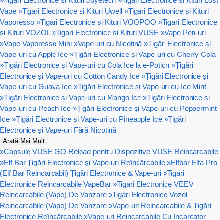
»
Tigari Electronice si Kituri Joyetech
»
Tigari Electronice si Kituri Lost
Vape
»
Tigari Electronice si Kituri Uwell
»
Tigari Electronice si Kituri
Vaporesso
»
Tigari Electronice si Kituri VOOPOO
»
Tigari Electronice
si Kituri VOZOL
»
Tigari Electronice si Kituri VUSE
»
Vape Pen-uri
»
Vape Vaporesso Mini
»
Vape-uri cu Nicotină
»
Țigări Electronice și
Vape-uri cu Apple Ice
»
Țigări Electronice și Vape-uri cu Cherry Cola
»
Țigări Electronice și Vape-uri cu Cola Ice la e-Potion
»
Țigări
Electronice și Vape-uri cu Cotton Candy Ice
»
Țigări Electronice și
Vape-uri cu Guava Ice
»
Țigări Electronice și Vape-uri cu Ice Mint
»
Țigări Electronice și Vape-uri cu Mango Ice
»
Țigări Electronice și
Vape-uri cu Peach Ice
»
Țigări Electronice și Vape-uri cu Peppermint
Ice
»
Țigări Electronice și Vape-uri cu Pineapple Ice
»
Țigări
Electronice și Vape-uri Fără Nicotină
Arată Mai Mult
»
Capsule VUSE GO Reload pentru Dispozitive VUSE Reincarcabile
»
Elf Bar Țigări Electronice și Vape-uri Reîncărcabile
»
Elfbar Elfa Pro
(Elf Bar Reincarcabil) Țigări Electronice & Vape-uri
»
Tigari
Electronice Reincarcabile VapeBar
»
Tigari Electronice VEEV
Reincarcabile (Vape) De Vanzare
»
Tigari Electronice Vozol
Reincarcabile (Vape) De Vanzare
»
Vape-uri Reincarcabile & Țigări
Electronice Reîncărcabile
»
Vape-uri Reincarcabile Cu Incarcator