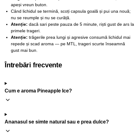
apeși vreun buton.
Când lichidul se termină, scoți capsula goală și pui una nouă;
nu se reumple și nu se curăță.
Atenție:
dacă sari peste pauza de 5 minute, riști gust de ars la
primele trageri.
Atenție:
trăgerile prea lungi și agresive consumă lichidul mai
repede și scad aroma — pe MTL, trageri scurte înseamnă
gust mai bun.
Întrebări frecvente
Cum e aroma Pineapple Ice?
Ananasul se simte natural sau e prea dulce?