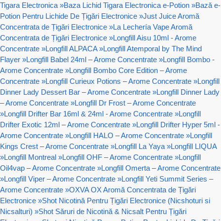
Tigara Electronica
»
Baza Lichid Tigara Electronica e-Potion
»
Bază e-
Potion Pentru Lichide De Țigări Electronice
»
Just Juice Aromă
Concentrata de Țigări Electronice
»
La Lechería Vape Aromă
Concentrata de Țigări Electronice
»
Longfill Aisu 10ml - Arome
Concentrate
»
Longfill ALPACA
»
Longfill Atemporal by The Mind
Flayer
»
Longfill Babel 24ml – Arome Concentrate
»
Longfill Bombo -
Arome Concentrate
»
Longfill Bombo Core Edition – Arome
Concentrate
»
Longfill Curieux Potions – Arome Concentrate
»
Longfill
Dinner Lady Dessert Bar – Arome Concentrate
»
Longfill Dinner Lady
– Arome Concentrate
»
Longfill Dr Frost – Arome Concentrate
»
Longfill Drifter Bar 16ml & 24ml - Arome Concentrate
»
Longfill
Drifter Exotic 12ml – Arome Concentrate
»
Longfill Drifter Hyper 5ml -
Arome Concentrate
»
Longfill HALO – Arome Concentrate
»
Longfill
Kings Crest – Arome Concentrate
»
Longfill La Yaya
»
Longfill LIQUA
»
Longfill Montreal
»
Longfill OHF – Arome Concentrate
»
Longfill
Oil4vap – Arome Concentrate
»
Longfill Omerta – Arome Concentrate
»
Longfill Viper – Arome Concentrate
»
Longfill Yeti Summit Series –
Arome Concentrate
»
OXVA OX Aromă Concentrata de Țigări
Electronice
»
Shot Nicotină Pentru Țigări Electronice (Nicshoturi si
Nicsalturi)
»
Shot Săruri de Nicotină & Nicsalt Pentru Țigări