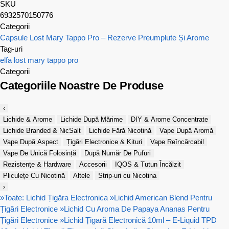
SKU
6932570150776
Categorii
Capsule Lost Mary Tappo Pro – Rezerve Preumplute Și Arome
Tag-uri
elfa
lost mary
tappo pro
Categorii
Categoriile Noastre De Produse
‹
Lichide & Arome
Lichide După Mărime
DIY & Arome Concentrate
Lichide Branded & NicSalt
Lichide Fără Nicotină
Vape După Aromă
Vape După Aspect
Țigări Electronice & Kituri
Vape Reîncărcabil
Vape De Unică Folosință
După Număr De Pufuri
Rezistențe & Hardware
Accesorii
IQOS & Tutun Încălzit
Pliculețe Cu Nicotină
Altele
Strip-uri cu Nicotina
›
»
Toate: Lichid Țigăra Electronica
»
Lichid American Blend Pentru
Țigări Electronice
»
Lichid Cu Aroma De Papaya Ananas Pentru
Țigări Electronice
»
Lichid Țigară Electronică 10ml – E-Liquid TPD