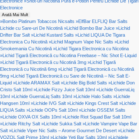
Electronice
»
Shot-uri Nicotină Pura e-Potion Pentru Lichide De Țigări
Electronice
Arată Mai Mult
»
Bombo Platinum Tobaccos Nicsalts
»
ElfBar ELFLIQ Bar Salts
Lichide cu Sare-uri De Nicotină
»
Lichid Bombo Bar Juice
»
Lichid
Drifter Bar Salt
»
Lichid Kustard Salts
»
Lichid LIQUA De Tigara
Electronica Cu Nicotină
»
Lichid Magnum Vape Nic Salts
»
Lichid
Smokemania Cu Nicotină
»
Lichid Tigara Electronica cu Nicotina
»
Lichid Țigară Electronică cu Nicotina Freebase – Nic Shot E-Liquid
»
Lichid Țigară Electronică cu Nicotină 3mg
»
Lichid Țigară
Electronică cu Nicotină 6mg
»
Lichid Țigară Electronică cu Nicotină
9mg
»
Lichid Țigară Electronică cu Sare de Nicotină – Nic Salt E-
Liquid
»
Lichide ARAMAX Salt
»
Lichide Big Bold Salts
»
Lichide Don
Cristo Salt 10ml
»
Lichide Fizzy Juice Salt 10ml
»
Lichide GuerraLiq
10ml
»
Lichide GuerraLiq Salts 10ml
»
Lichide Halo Salts
»
Lichide
Hangsen 10ml
»
Lichide IVG Salt
»
Lichide Kings Crest Salt
»
Lichide
LIQUA Salts
»
Lichide OOPs Salt 10ml
»
Lichide OSSEM Salts
»
Lichide OXVA OX Salts 10ml
»
Lichide Riot Squad Bar Salt 10ml
»
Lichide Ritchy Salt
»
Lichide Sukka Salt
»
Lichide Vampire Vape Bar
Salt
»
Lichide Viper Nic Salts – Arome Gourmet De Desert
»
Lichide
VOZOL Salt Prime 10ml
»
Lichide Yeti Bar Salts 10ml
»
Lichidele