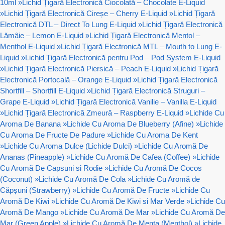
10ml
»
Lichid Țigară Electronică Ciocolată – Chocolate E-Liquid
»
Lichid Țigară Electronică Cireșe – Cherry E-Liquid
»
Lichid Țigară
Electronică DTL – Direct To Lung E-Liquid
»
Lichid Țigară Electronică
Lămâie – Lemon E-Liquid
»
Lichid Țigară Electronică Mentol –
Menthol E-Liquid
»
Lichid Țigară Electronică MTL – Mouth to Lung E-
Liquid
»
Lichid Țigară Electronică pentru Pod – Pod System E-Liquid
»
Lichid Țigară Electronică Piersică – Peach E-Liquid
»
Lichid Țigară
Electronică Portocală – Orange E-Liquid
»
Lichid Țigară Electronică
Shortfill – Shortfill E-Liquid
»
Lichid Țigară Electronică Struguri –
Grape E-Liquid
»
Lichid Țigară Electronică Vanilie – Vanilla E-Liquid
»
Lichid Țigară Electronică Zmeură – Raspberry E-Liquid
»
Lichide Cu
Aroma De Banana
»
Lichide Cu Aroma De Blueberry (Afine)
»
Lichide
Cu Aroma De Fructe De Padure
»
Lichide Cu Aroma De Kent
»
Lichide Cu Aroma Dulce (Lichide Dulci)
»
Lichide Cu Aromă De
Ananas (Pineapple)
»
Lichide Cu Aromă De Cafea (Coffee)
»
Lichide
Cu Aromă De Capsuni si Rodie
»
Lichide Cu Aromă De Cocos
(Coconut)
»
Lichide Cu Aromă De Cola
»
Lichide Cu Aromă de
Căpșuni (Strawberry)
»
Lichide Cu Aromă De Fructe
»
Lichide Cu
Aromă De Kiwi
»
Lichide Cu Aromă De Kiwi si Mar Verde
»
Lichide Cu
Aromă De Mango
»
Lichide Cu Aromă De Mar
»
Lichide Cu Aromă De
Mar (Green Apple)
»
Lichide Cu Aromă De Menta (Menthol)
»
Lichide