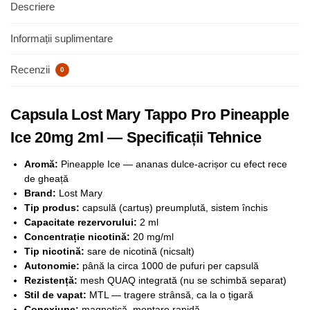
Descriere
Informații suplimentare
Recenzii
0
Capsula Lost Mary Tappo Pro Pineapple
Ice 20mg 2ml — Specificații Tehnice
Aromă:
Pineapple Ice — ananas dulce-acrișor cu efect rece
de gheață
Brand:
Lost Mary
Tip produs:
capsulă (cartuș) preumplută, sistem închis
Capacitate rezervorului:
2 ml
Concentrație nicotină:
20 mg/ml
Tip nicotină:
sare de nicotină (nicsalt)
Autonomie:
până la circa 1000 de pufuri per capsulă
Rezistență:
mesh QUAQ integrată (nu se schimbă separat)
Stil de vapat:
MTL — tragere strânsă, ca la o țigară
Conexiune:
magnetică, montare rapidă