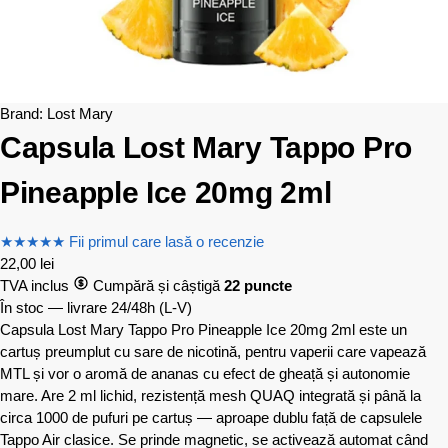
Brand:
Lost Mary
Capsula Lost Mary Tappo Pro
Pineapple Ice 20mg 2ml
★
★
★
★
★
Fii primul care lasă o recenzie
22,00
lei
TVA inclus
Cumpără și câștigă
22 puncte
În stoc — livrare 24/48h
(L-V)
Capsula Lost Mary Tappo Pro Pineapple Ice 20mg 2ml este un
cartuș preumplut cu sare de nicotină, pentru vaperii care vapează
MTL și vor o aromă de ananas cu efect de gheață și autonomie
mare. Are 2 ml lichid, rezistență mesh QUAQ integrată și până la
circa 1000 de pufuri pe cartuș — aproape dublu față de capsulele
Tappo Air clasice. Se prinde magnetic, se activează automat când