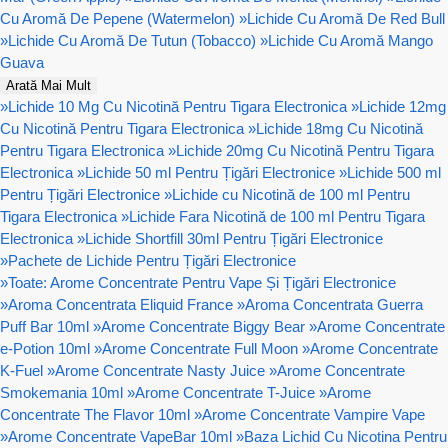
Cu Aromă De Pepene (Watermelon)
»
Lichide Cu Aromă De Red Bull
»
Lichide Cu Aromă De Tutun (Tobacco)
»
Lichide Cu Aromă Mango
Guava
Arată Mai Mult
»
Lichide 10 Mg Cu Nicotină Pentru Tigara Electronica
»
Lichide 12mg
Cu Nicotină Pentru Tigara Electronica
»
Lichide 18mg Cu Nicotină
Pentru Tigara Electronica
»
Lichide 20mg Cu Nicotină Pentru Tigara
Electronica
»
Lichide 50 ml Pentru Țigări Electronice
»
Lichide 500 ml
Pentru Țigări Electronice
»
Lichide cu Nicotină de 100 ml Pentru
Tigara Electronica
»
Lichide Fara Nicotină de 100 ml Pentru Tigara
Electronica
»
Lichide Shortfill 30ml Pentru Țigări Electronice
»
Pachete de Lichide Pentru Țigări Electronice
»
Toate: Arome Concentrate Pentru Vape Și Țigări Electronice
»
Aroma Concentrata Eliquid France
»
Aroma Concentrata Guerra
Puff Bar 10ml
»
Arome Concentrate Biggy Bear
»
Arome Concentrate
e-Potion 10ml
»
Arome Concentrate Full Moon
»
Arome Concentrate
K-Fuel
»
Arome Concentrate Nasty Juice
»
Arome Concentrate
Smokemania 10ml
»
Arome Concentrate T-Juice
»
Arome
Concentrate The Flavor 10ml
»
Arome Concentrate Vampire Vape
»
Arome Concentrate VapeBar 10ml
»
Baza Lichid Cu Nicotina Pentru