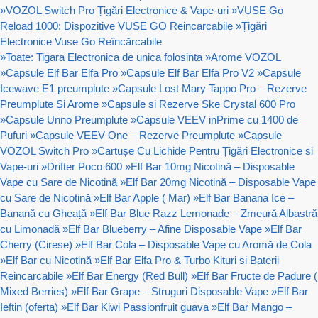
»
VOZOL Switch Pro Țigări Electronice & Vape-uri
»
VUSE Go
Reload 1000: Dispozitive VUSE GO Reincarcabile
»
Țigări
Electronice Vuse Go Reîncărcabile
»
Toate: Tigara Electronica de unica folosinta
»
Arome VOZOL
»
Capsule Elf Bar Elfa Pro
»
Capsule Elf Bar Elfa Pro V2
»
Capsule
Icewave E1 preumplute
»
Capsule Lost Mary Tappo Pro – Rezerve
Preumplute Și Arome
»
Capsule si Rezerve Ske Crystal 600 Pro
»
Capsule Unno Preumplute
»
Capsule VEEV inPrime cu 1400 de
Pufuri
»
Capsule VEEV One – Rezerve Preumplute
»
Capsule
VOZOL Switch Pro
»
Cartușe Cu Lichide Pentru Țigări Electronice si
Vape-uri
»
Drifter Poco 600
»
Elf Bar 10mg Nicotină – Disposable
Vape cu Sare de Nicotină
»
Elf Bar 20mg Nicotină – Disposable Vape
cu Sare de Nicotină
»
Elf Bar Apple ( Mar)
»
Elf Bar Banana Ice –
Banană cu Gheață
»
Elf Bar Blue Razz Lemonade – Zmeură Albastră
cu Limonadă
»
Elf Bar Blueberry – Afine Disposable Vape
»
Elf Bar
Cherry (Cirese)
»
Elf Bar Cola – Disposable Vape cu Aromă de Cola
»
Elf Bar cu Nicotină
»
Elf Bar Elfa Pro & Turbo Kituri si Baterii
Reincarcabile
»
Elf Bar Energy (Red Bull)
»
Elf Bar Fructe de Padure (
Mixed Berries)
»
Elf Bar Grape – Struguri Disposable Vape
»
Elf Bar
Ieftin (oferta)
»
Elf Bar Kiwi Passionfruit guava
»
Elf Bar Mango –