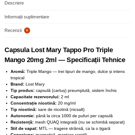
Descriere
Informații suplimentare
Recenzii
0
Capsula Lost Mary Tappo Pro Triple
Mango 20mg 2ml — Specificații Tehnice
Aromă:
Triple Mango — trei tipuri de mango, dulce și intens
tropical
Brand:
Lost Mary
Tip produs:
capsulă (cartuș) preumplută, sistem închis
Capacitate rezervorului:
2 ml
Concentrație nicotină:
20 mg/ml
Tip nicotină:
sare de nicotină (nicsalt)
Autonomie:
până la circa 1000 de pufuri per capsulă
Rezistență:
mesh QUAQ integrată (nu se schimbă separat)
Stil de vapat:
MTL — tragere strânsă, ca la o țigară
Conexiune:
magnetică, montare rapidă