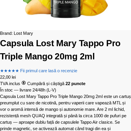
Brand:
Lost Mary
Capsula Lost Mary Tappo Pro
Triple Mango 20mg 2ml
★
★
★
★
★
Fii primul care lasă o recenzie
22,00
lei
TVA inclus
Cumpără și câștigă
22 puncte
În stoc — livrare 24/48h
(L-V)
Capsula Lost Mary Tappo Pro Triple Mango 20mg 2ml este un cartuș
preumplut cu sare de nicotină, pentru vaperii care vapează MTL și
vor o aromă intensă de mango și autonomie mare. Are 2 ml lichid,
rezistență mesh QUAQ integrată și până la circa 1000 de pufuri pe
cartuș — aproape dublu față de capsulele Tappo Air clasice. Se
prinde magnetic, se activează automat când tragi din ea și