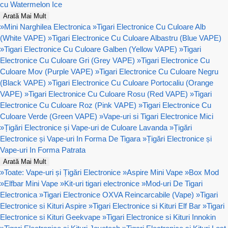
cu Watermelon Ice
Arată Mai Mult
»
Mini Narghilea Electronica
»
Tigari Electronice Cu Culoare Alb
(White VAPE)
»
Tigari Electronice Cu Culoare Albastru (Blue VAPE)
»
Tigari Electronice Cu Culoare Galben (Yellow VAPE)
»
Tigari
Electronice Cu Culoare Gri (Grey VAPE)
»
Tigari Electronice Cu
Culoare Mov (Purple VAPE)
»
Tigari Electronice Cu Culoare Negru
(Black VAPE)
»
Tigari Electronice Cu Culoare Portocaliu (Orange
VAPE)
»
Tigari Electronice Cu Culoare Rosu (Red VAPE)
»
Tigari
Electronice Cu Culoare Roz (Pink VAPE)
»
Tigari Electronice Cu
Culoare Verde (Green VAPE)
»
Vape-uri si Tigari Electronice Mici
»
Țigări Electronice și Vape-uri de Culoare Lavanda
»
Țigări
Electronice și Vape-uri In Forma De Tigara
»
Țigări Electronice și
Vape-uri In Forma Patrata
Arată Mai Mult
»
Toate: Vape-uri și Țigări Electronice
»
Aspire Mini Vape
»
Box Mod
»
Elfbar Mini Vape
»
Kit-uri tigari electronice
»
Mod-uri De Tigari
Electronica
»
Tigari Electronice OXVA Reincarcabile (Vape)
»
Tigari
Electronice si Kituri Aspire
»
Tigari Electronice si Kituri Elf Bar
»
Tigari
Electronice si Kituri Geekvape
»
Tigari Electronice si Kituri Innokin