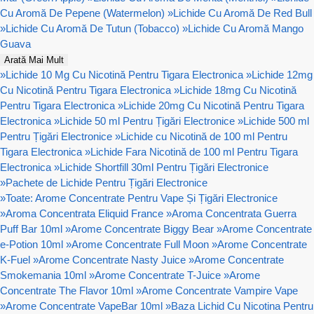
Cu Aromă De Pepene (Watermelon)
»
Lichide Cu Aromă De Red Bull
»
Lichide Cu Aromă De Tutun (Tobacco)
»
Lichide Cu Aromă Mango
Guava
Arată Mai Mult
»
Lichide 10 Mg Cu Nicotină Pentru Tigara Electronica
»
Lichide 12mg
Cu Nicotină Pentru Tigara Electronica
»
Lichide 18mg Cu Nicotină
Pentru Tigara Electronica
»
Lichide 20mg Cu Nicotină Pentru Tigara
Electronica
»
Lichide 50 ml Pentru Țigări Electronice
»
Lichide 500 ml
Pentru Țigări Electronice
»
Lichide cu Nicotină de 100 ml Pentru
Tigara Electronica
»
Lichide Fara Nicotină de 100 ml Pentru Tigara
Electronica
»
Lichide Shortfill 30ml Pentru Țigări Electronice
»
Pachete de Lichide Pentru Țigări Electronice
»
Toate: Arome Concentrate Pentru Vape Și Țigări Electronice
»
Aroma Concentrata Eliquid France
»
Aroma Concentrata Guerra
Puff Bar 10ml
»
Arome Concentrate Biggy Bear
»
Arome Concentrate
e-Potion 10ml
»
Arome Concentrate Full Moon
»
Arome Concentrate
K-Fuel
»
Arome Concentrate Nasty Juice
»
Arome Concentrate
Smokemania 10ml
»
Arome Concentrate T-Juice
»
Arome
Concentrate The Flavor 10ml
»
Arome Concentrate Vampire Vape
»
Arome Concentrate VapeBar 10ml
»
Baza Lichid Cu Nicotina Pentru