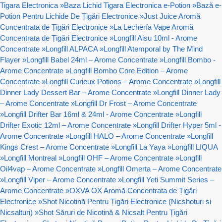
Tigara Electronica
»
Baza Lichid Tigara Electronica e-Potion
»
Bază e-
Potion Pentru Lichide De Țigări Electronice
»
Just Juice Aromă
Concentrata de Țigări Electronice
»
La Lechería Vape Aromă
Concentrata de Țigări Electronice
»
Longfill Aisu 10ml - Arome
Concentrate
»
Longfill ALPACA
»
Longfill Atemporal by The Mind
Flayer
»
Longfill Babel 24ml – Arome Concentrate
»
Longfill Bombo -
Arome Concentrate
»
Longfill Bombo Core Edition – Arome
Concentrate
»
Longfill Curieux Potions – Arome Concentrate
»
Longfill
Dinner Lady Dessert Bar – Arome Concentrate
»
Longfill Dinner Lady
– Arome Concentrate
»
Longfill Dr Frost – Arome Concentrate
»
Longfill Drifter Bar 16ml & 24ml - Arome Concentrate
»
Longfill
Drifter Exotic 12ml – Arome Concentrate
»
Longfill Drifter Hyper 5ml -
Arome Concentrate
»
Longfill HALO – Arome Concentrate
»
Longfill
Kings Crest – Arome Concentrate
»
Longfill La Yaya
»
Longfill LIQUA
»
Longfill Montreal
»
Longfill OHF – Arome Concentrate
»
Longfill
Oil4vap – Arome Concentrate
»
Longfill Omerta – Arome Concentrate
»
Longfill Viper – Arome Concentrate
»
Longfill Yeti Summit Series –
Arome Concentrate
»
OXVA OX Aromă Concentrata de Țigări
Electronice
»
Shot Nicotină Pentru Țigări Electronice (Nicshoturi si
Nicsalturi)
»
Shot Săruri de Nicotină & Nicsalt Pentru Țigări