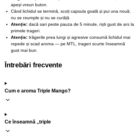
apeși vreun buton.
Când lichidul se termină, scoți capsula goală și pui una nouă;
nu se reumple și nu se curăță.
Atenție:
dacă sari peste pauza de 5 minute, riști gust de ars la
primele trageri.
Atenție:
trăgerile prea lungi și agresive consumă lichidul mai
repede și scad aroma — pe MTL, trageri scurte înseamnă
gust mai bun.
Întrebări frecvente
Cum e aroma Triple Mango?
Ce înseamnă „triple