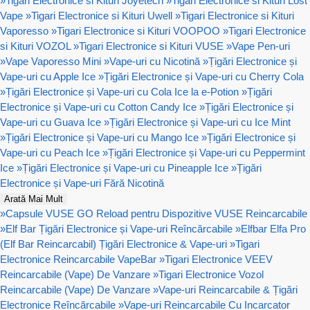
»
Tigari Electronice si Kituri Joyetech
»
Tigari Electronice si Kituri Lost
Vape
»
Tigari Electronice si Kituri Uwell
»
Tigari Electronice si Kituri
Vaporesso
»
Tigari Electronice si Kituri VOOPOO
»
Tigari Electronice
si Kituri VOZOL
»
Tigari Electronice si Kituri VUSE
»
Vape Pen-uri
»
Vape Vaporesso Mini
»
Vape-uri cu Nicotină
»
Țigări Electronice și
Vape-uri cu Apple Ice
»
Țigări Electronice și Vape-uri cu Cherry Cola
»
Țigări Electronice și Vape-uri cu Cola Ice la e-Potion
»
Țigări
Electronice și Vape-uri cu Cotton Candy Ice
»
Țigări Electronice și
Vape-uri cu Guava Ice
»
Țigări Electronice și Vape-uri cu Ice Mint
»
Țigări Electronice și Vape-uri cu Mango Ice
»
Țigări Electronice și
Vape-uri cu Peach Ice
»
Țigări Electronice și Vape-uri cu Peppermint
Ice
»
Țigări Electronice și Vape-uri cu Pineapple Ice
»
Țigări
Electronice și Vape-uri Fără Nicotină
Arată Mai Mult
»
Capsule VUSE GO Reload pentru Dispozitive VUSE Reincarcabile
»
Elf Bar Țigări Electronice și Vape-uri Reîncărcabile
»
Elfbar Elfa Pro
(Elf Bar Reincarcabil) Țigări Electronice & Vape-uri
»
Tigari
Electronice Reincarcabile VapeBar
»
Tigari Electronice VEEV
Reincarcabile (Vape) De Vanzare
»
Tigari Electronice Vozol
Reincarcabile (Vape) De Vanzare
»
Vape-uri Reincarcabile & Țigări
Electronice Reîncărcabile
»
Vape-uri Reincarcabile Cu Incarcator