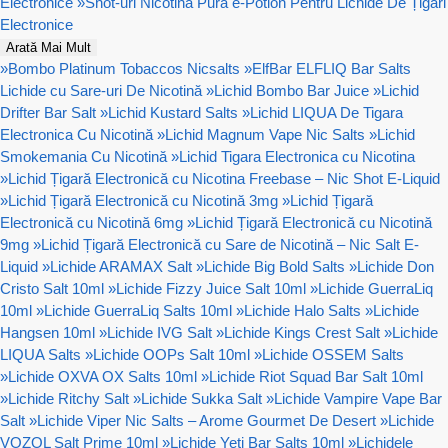
Electronice
»
Shot-uri Nicotină Pura e-Potion Pentru Lichide De Țigări
Electronice
Arată Mai Mult
»
Bombo Platinum Tobaccos Nicsalts
»
ElfBar ELFLIQ Bar Salts
Lichide cu Sare-uri De Nicotină
»
Lichid Bombo Bar Juice
»
Lichid
Drifter Bar Salt
»
Lichid Kustard Salts
»
Lichid LIQUA De Tigara
Electronica Cu Nicotină
»
Lichid Magnum Vape Nic Salts
»
Lichid
Smokemania Cu Nicotină
»
Lichid Tigara Electronica cu Nicotina
»
Lichid Țigară Electronică cu Nicotina Freebase – Nic Shot E-Liquid
»
Lichid Țigară Electronică cu Nicotină 3mg
»
Lichid Țigară
Electronică cu Nicotină 6mg
»
Lichid Țigară Electronică cu Nicotină
9mg
»
Lichid Țigară Electronică cu Sare de Nicotină – Nic Salt E-
Liquid
»
Lichide ARAMAX Salt
»
Lichide Big Bold Salts
»
Lichide Don
Cristo Salt 10ml
»
Lichide Fizzy Juice Salt 10ml
»
Lichide GuerraLiq
10ml
»
Lichide GuerraLiq Salts 10ml
»
Lichide Halo Salts
»
Lichide
Hangsen 10ml
»
Lichide IVG Salt
»
Lichide Kings Crest Salt
»
Lichide
LIQUA Salts
»
Lichide OOPs Salt 10ml
»
Lichide OSSEM Salts
»
Lichide OXVA OX Salts 10ml
»
Lichide Riot Squad Bar Salt 10ml
»
Lichide Ritchy Salt
»
Lichide Sukka Salt
»
Lichide Vampire Vape Bar
Salt
»
Lichide Viper Nic Salts – Arome Gourmet De Desert
»
Lichide
VOZOL Salt Prime 10ml
»
Lichide Yeti Bar Salts 10ml
»
Lichidele