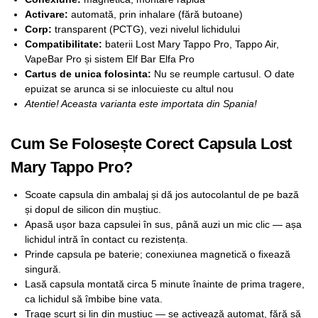
Activare:
automată, prin inhalare (fără butoane)
Corp:
transparent (PCTG), vezi nivelul lichidului
Compatibilitate:
baterii Lost Mary Tappo Pro, Tappo Air,
VapeBar Pro și sistem Elf Bar Elfa Pro
Cartus de unica folosinta:
Nu se reumple cartusul. O date
epuizat se arunca si se inlocuieste cu altul nou
Atentie! Aceasta varianta este importata din Spania!
Cum Se Folosește Corect Capsula Lost
Mary Tappo Pro?
Scoate capsula din ambalaj și dă jos autocolantul de pe bază
și dopul de silicon din muștiuc.
Apasă ușor baza capsulei în sus, până auzi un mic clic — așa
lichidul intră în contact cu rezistența.
Prinde capsula pe baterie; conexiunea magnetică o fixează
singură.
Lasă capsula montată circa 5 minute înainte de prima tragere,
ca lichidul să îmbibe bine vata.
Trage scurt și lin din muștiuc — se activează automat, fără să