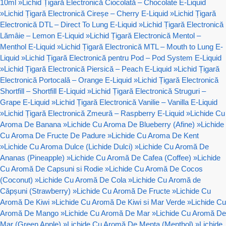
10ml
»
Lichid Țigară Electronică Ciocolată – Chocolate E-Liquid
»
Lichid Țigară Electronică Cireșe – Cherry E-Liquid
»
Lichid Țigară
Electronică DTL – Direct To Lung E-Liquid
»
Lichid Țigară Electronică
Lămâie – Lemon E-Liquid
»
Lichid Țigară Electronică Mentol –
Menthol E-Liquid
»
Lichid Țigară Electronică MTL – Mouth to Lung E-
Liquid
»
Lichid Țigară Electronică pentru Pod – Pod System E-Liquid
»
Lichid Țigară Electronică Piersică – Peach E-Liquid
»
Lichid Țigară
Electronică Portocală – Orange E-Liquid
»
Lichid Țigară Electronică
Shortfill – Shortfill E-Liquid
»
Lichid Țigară Electronică Struguri –
Grape E-Liquid
»
Lichid Țigară Electronică Vanilie – Vanilla E-Liquid
»
Lichid Țigară Electronică Zmeură – Raspberry E-Liquid
»
Lichide Cu
Aroma De Banana
»
Lichide Cu Aroma De Blueberry (Afine)
»
Lichide
Cu Aroma De Fructe De Padure
»
Lichide Cu Aroma De Kent
»
Lichide Cu Aroma Dulce (Lichide Dulci)
»
Lichide Cu Aromă De
Ananas (Pineapple)
»
Lichide Cu Aromă De Cafea (Coffee)
»
Lichide
Cu Aromă De Capsuni si Rodie
»
Lichide Cu Aromă De Cocos
(Coconut)
»
Lichide Cu Aromă De Cola
»
Lichide Cu Aromă de
Căpșuni (Strawberry)
»
Lichide Cu Aromă De Fructe
»
Lichide Cu
Aromă De Kiwi
»
Lichide Cu Aromă De Kiwi si Mar Verde
»
Lichide Cu
Aromă De Mango
»
Lichide Cu Aromă De Mar
»
Lichide Cu Aromă De
Mar (Green Apple)
»
Lichide Cu Aromă De Menta (Menthol)
»
Lichide