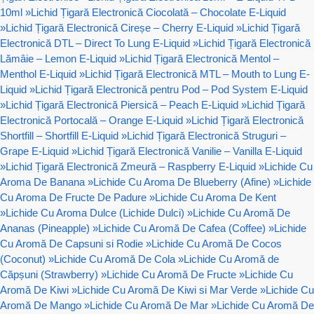
10ml
»
Lichid Țigară Electronică Ciocolată – Chocolate E-Liquid
»
Lichid Țigară Electronică Cireșe – Cherry E-Liquid
»
Lichid Țigară
Electronică DTL – Direct To Lung E-Liquid
»
Lichid Țigară Electronică
Lămâie – Lemon E-Liquid
»
Lichid Țigară Electronică Mentol –
Menthol E-Liquid
»
Lichid Țigară Electronică MTL – Mouth to Lung E-
Liquid
»
Lichid Țigară Electronică pentru Pod – Pod System E-Liquid
»
Lichid Țigară Electronică Piersică – Peach E-Liquid
»
Lichid Țigară
Electronică Portocală – Orange E-Liquid
»
Lichid Țigară Electronică
Shortfill – Shortfill E-Liquid
»
Lichid Țigară Electronică Struguri –
Grape E-Liquid
»
Lichid Țigară Electronică Vanilie – Vanilla E-Liquid
»
Lichid Țigară Electronică Zmeură – Raspberry E-Liquid
»
Lichide Cu
Aroma De Banana
»
Lichide Cu Aroma De Blueberry (Afine)
»
Lichide
Cu Aroma De Fructe De Padure
»
Lichide Cu Aroma De Kent
»
Lichide Cu Aroma Dulce (Lichide Dulci)
»
Lichide Cu Aromă De
Ananas (Pineapple)
»
Lichide Cu Aromă De Cafea (Coffee)
»
Lichide
Cu Aromă De Capsuni si Rodie
»
Lichide Cu Aromă De Cocos
(Coconut)
»
Lichide Cu Aromă De Cola
»
Lichide Cu Aromă de
Căpșuni (Strawberry)
»
Lichide Cu Aromă De Fructe
»
Lichide Cu
Aromă De Kiwi
»
Lichide Cu Aromă De Kiwi si Mar Verde
»
Lichide Cu
Aromă De Mango
»
Lichide Cu Aromă De Mar
»
Lichide Cu Aromă De