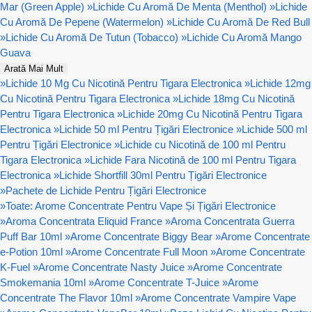
Mar (Green Apple)
»
Lichide Cu Aromă De Menta (Menthol)
»
Lichide
Cu Aromă De Pepene (Watermelon)
»
Lichide Cu Aromă De Red Bull
»
Lichide Cu Aromă De Tutun (Tobacco)
»
Lichide Cu Aromă Mango
Guava
Arată Mai Mult
»
Lichide 10 Mg Cu Nicotină Pentru Tigara Electronica
»
Lichide 12mg
Cu Nicotină Pentru Tigara Electronica
»
Lichide 18mg Cu Nicotină
Pentru Tigara Electronica
»
Lichide 20mg Cu Nicotină Pentru Tigara
Electronica
»
Lichide 50 ml Pentru Țigări Electronice
»
Lichide 500 ml
Pentru Țigări Electronice
»
Lichide cu Nicotină de 100 ml Pentru
Tigara Electronica
»
Lichide Fara Nicotină de 100 ml Pentru Tigara
Electronica
»
Lichide Shortfill 30ml Pentru Țigări Electronice
»
Pachete de Lichide Pentru Țigări Electronice
»
Toate: Arome Concentrate Pentru Vape Și Țigări Electronice
»
Aroma Concentrata Eliquid France
»
Aroma Concentrata Guerra
Puff Bar 10ml
»
Arome Concentrate Biggy Bear
»
Arome Concentrate
e-Potion 10ml
»
Arome Concentrate Full Moon
»
Arome Concentrate
K-Fuel
»
Arome Concentrate Nasty Juice
»
Arome Concentrate
Smokemania 10ml
»
Arome Concentrate T-Juice
»
Arome
Concentrate The Flavor 10ml
»
Arome Concentrate Vampire Vape