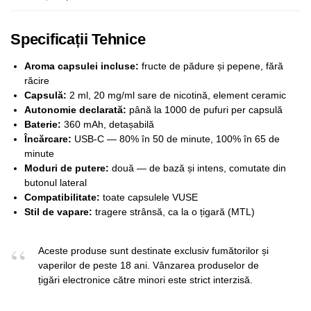
Specificații Tehnice
Aroma capsulei incluse:
fructe de pădure și pepene, fără
răcire
Capsulă:
2 ml, 20 mg/ml sare de nicotină, element ceramic
Autonomie declarată:
până la 1000 de pufuri per capsulă
Baterie:
360 mAh, detașabilă
Încărcare:
USB-C — 80% în 50 de minute, 100% în 65 de
minute
Moduri de putere:
două — de bază și intens, comutate din
butonul lateral
Compatibilitate:
toate capsulele VUSE
Stil de vapare:
tragere strânsă, ca la o țigară (MTL)
Aceste produse sunt destinate exclusiv fumătorilor și
vaperilor de peste 18 ani. Vânzarea produselor de
țigări electronice către minori este strict interzisă.