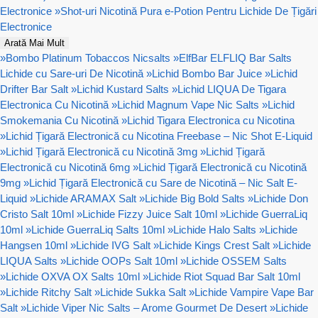
Electronice
»
Shot-uri Nicotină Pura e-Potion Pentru Lichide De Țigări
Electronice
Arată Mai Mult
»
Bombo Platinum Tobaccos Nicsalts
»
ElfBar ELFLIQ Bar Salts
Lichide cu Sare-uri De Nicotină
»
Lichid Bombo Bar Juice
»
Lichid
Drifter Bar Salt
»
Lichid Kustard Salts
»
Lichid LIQUA De Tigara
Electronica Cu Nicotină
»
Lichid Magnum Vape Nic Salts
»
Lichid
Smokemania Cu Nicotină
»
Lichid Tigara Electronica cu Nicotina
»
Lichid Țigară Electronică cu Nicotina Freebase – Nic Shot E-Liquid
»
Lichid Țigară Electronică cu Nicotină 3mg
»
Lichid Țigară
Electronică cu Nicotină 6mg
»
Lichid Țigară Electronică cu Nicotină
9mg
»
Lichid Țigară Electronică cu Sare de Nicotină – Nic Salt E-
Liquid
»
Lichide ARAMAX Salt
»
Lichide Big Bold Salts
»
Lichide Don
Cristo Salt 10ml
»
Lichide Fizzy Juice Salt 10ml
»
Lichide GuerraLiq
10ml
»
Lichide GuerraLiq Salts 10ml
»
Lichide Halo Salts
»
Lichide
Hangsen 10ml
»
Lichide IVG Salt
»
Lichide Kings Crest Salt
»
Lichide
LIQUA Salts
»
Lichide OOPs Salt 10ml
»
Lichide OSSEM Salts
»
Lichide OXVA OX Salts 10ml
»
Lichide Riot Squad Bar Salt 10ml
»
Lichide Ritchy Salt
»
Lichide Sukka Salt
»
Lichide Vampire Vape Bar
Salt
»
Lichide Viper Nic Salts – Arome Gourmet De Desert
»
Lichide