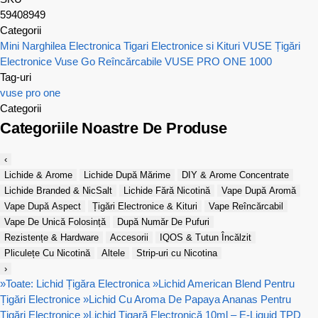
59408949
Categorii
Mini Narghilea Electronica
Tigari Electronice si Kituri VUSE
Țigări
Electronice Vuse Go Reîncărcabile
VUSE PRO ONE 1000
Tag-uri
vuse pro one
Categorii
Categoriile Noastre De Produse
‹
Lichide & Arome
Lichide După Mărime
DIY & Arome Concentrate
Lichide Branded & NicSalt
Lichide Fără Nicotină
Vape După Aromă
Vape După Aspect
Țigări Electronice & Kituri
Vape Reîncărcabil
Vape De Unică Folosință
După Număr De Pufuri
Rezistențe & Hardware
Accesorii
IQOS & Tutun Încălzit
Pliculețe Cu Nicotină
Altele
Strip-uri cu Nicotina
›
»
Toate: Lichid Țigăra Electronica
»
Lichid American Blend Pentru
Țigări Electronice
»
Lichid Cu Aroma De Papaya Ananas Pentru
Țigări Electronice
»
Lichid Țigară Electronică 10ml – E-Liquid TPD