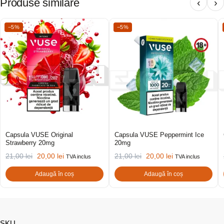
Produse similare
‹
›
−5%
−5%
Capsula VUSE Original
Capsula VUSE Peppermint Ice
Strawberry 20mg
20mg
21,00
lei
20,00
lei
21,00
lei
20,00
lei
TVA inclus
TVA inclus
Adaugă în coș
Adaugă în coș
SKU