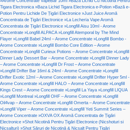
»
Arome Concentrate VapeBar 10ml
»
Baza Lichid Cu Nicotina Pentru
Tigara Electronica
»
Baza Lichid Tigara Electronica e-Potion
»
Bază e-
Potion Pentru Lichide De Țigări Electronice
»
Just Juice Aromă
Concentrata de Țigări Electronice
»
La Lechería Vape Aromă
Concentrata de Țigări Electronice
»
Longfill Aisu 10ml - Arome
Concentrate
»
Longfill ALPACA
»
Longfill Atemporal by The Mind
Flayer
»
Longfill Babel 24ml – Arome Concentrate
»
Longfill Bombo -
Arome Concentrate
»
Longfill Bombo Core Edition – Arome
Concentrate
»
Longfill Curieux Potions – Arome Concentrate
»
Longfill
Dinner Lady Dessert Bar – Arome Concentrate
»
Longfill Dinner Lady
– Arome Concentrate
»
Longfill Dr Frost – Arome Concentrate
»
Longfill Drifter Bar 16ml & 24ml - Arome Concentrate
»
Longfill
Drifter Exotic 12ml – Arome Concentrate
»
Longfill Drifter Hyper 5ml -
Arome Concentrate
»
Longfill HALO – Arome Concentrate
»
Longfill
Kings Crest – Arome Concentrate
»
Longfill La Yaya
»
Longfill LIQUA
»
Longfill Montreal
»
Longfill OHF – Arome Concentrate
»
Longfill
Oil4vap – Arome Concentrate
»
Longfill Omerta – Arome Concentrate
»
Longfill Viper – Arome Concentrate
»
Longfill Yeti Summit Series –
Arome Concentrate
»
OXVA OX Aromă Concentrata de Țigări
Electronice
»
Shot Nicotină Pentru Țigări Electronice (Nicshoturi si
Nicsalturi)
»
Shot Săruri de Nicotină & Nicsalt Pentru Țigări