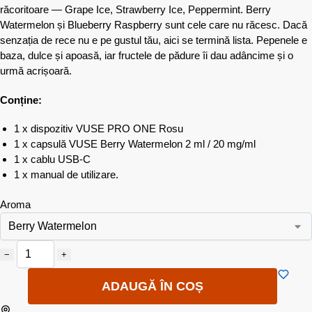
răcoritoare — Grape Ice, Strawberry Ice, Peppermint. Berry
Watermelon și Blueberry Raspberry sunt cele care nu răcesc. Dacă
senzația de rece nu e pe gustul tău, aici se termină lista. Pepenele e
baza, dulce și apoasă, iar fructele de pădure îi dau adâncime și o
urmă acrișoară.
Conține:
1 x dispozitiv VUSE PRO ONE Rosu
1 x capsulă VUSE Berry Watermelon 2 ml / 20 mg/ml
1 x cablu USB-C
1 x manual de utilizare.
Aroma
−
+
ADAUGĂ ÎN COȘ