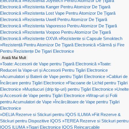
Electronică
»
Rezistenta Joyetech Pentru Atomizor De Țigară
Electronică
»
Rezistenta Kanger Pentru Atomizor De Țigară
Electronică
»
Rezistenta Lost Vape Pentru Atomizor De Țigară
Electronică
»
Rezistenta Uwell Pentru Atomizor De Țigară
Electronică
»
Rezistenta Vaporesso Pentru Atomizor De Țigară
Electronică
»
Rezistenta Voopoo Pentru Atomizor De Țigară
Electronică
»
Rezistente OXVA
»
Rezistente si Capsule Smoktech
»
Rezistență Pentru Atomizor De Țigară Electronică
»
Sârmă și Fire
Pentru Rezistențe De Țigari Electronice
Arată Mai Mult
»
Toate: Accesorii de Vape pentru Țigară Electronică
»
Toate:
Reduceri la Vape-uri și Accesorii Pentru Tigări Electronice
»
Acumulatori și Baterii de Vape pentru Țigări Electronice
»
Cabluri de
Încărcare pentru Țigări Electronice
»
Flacoane de Lichid pentru Țigări
Electronice
»
Muștiucuri (drip tip-uri) pentru Țigări Electronice
»
Unelte
și Accesorii de Vape pentru Țigări Electronice
»
Wrap-uri și Folii
pentru Acumulatori de Vape
»
Încărcătoare de Vape pentru Țigări
Electronice
»
DELIA Rezerve si Stickuri pentru IQOS ILUMA
»
Fiit Rezerve &
Stickuri pentru Dispozitive IQOS
»
TEREA Rezerve si Stickuri pentru
IQOS ILUMA
»
Tigari Electronice IQOS Reincarcabile