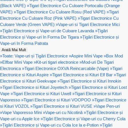
(Black VAPE)
»
Tigari Electronice Cu Culoare Portocaliu (Orange
VAPE)
»
Tigari Electronice Cu Culoare Rosu (Red VAPE)
»
Tigari
Electronice Cu Culoare Roz (Pink VAPE)
»
Tigari Electronice Cu
Culoare Verde (Green VAPE)
»
Vape-uri si Tigari Electronice Mici
»
Țigări Electronice și Vape-uri de Culoare Lavanda
»
Țigări
Electronice și Vape-uri In Forma De Tigara
»
Țigări Electronice și
Vape-uri In Forma Patrata
Arată Mai Mult
»
Toate: Vape-uri și Țigări Electronice
»
Aspire Mini Vape
»
Box Mod
»
Elfbar Mini Vape
»
Kit-uri tigari electronice
»
Mod-uri De Tigari
Electronica
»
Tigari Electronice OXVA Reincarcabile (Vape)
»
Tigari
Electronice si Kituri Aspire
»
Tigari Electronice si Kituri Elf Bar
»
Tigari
Electronice si Kituri Geekvape
»
Tigari Electronice si Kituri Innokin
»
Tigari Electronice si Kituri Joyetech
»
Tigari Electronice si Kituri Lost
Vape
»
Tigari Electronice si Kituri Uwell
»
Tigari Electronice si Kituri
Vaporesso
»
Tigari Electronice si Kituri VOOPOO
»
Tigari Electronice
si Kituri VOZOL
»
Tigari Electronice si Kituri VUSE
»
Vape Pen-uri
»
Vape Vaporesso Mini
»
Vape-uri cu Nicotină
»
Țigări Electronice și
Vape-uri cu Apple Ice
»
Țigări Electronice și Vape-uri cu Cherry Cola
»
Țigări Electronice și Vape-uri cu Cola Ice la e-Potion
»
Țigări