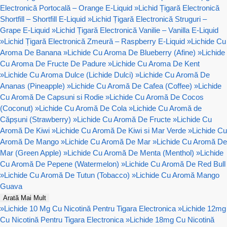
Electronică Portocală – Orange E-Liquid
»
Lichid Țigară Electronică
Shortfill – Shortfill E-Liquid
»
Lichid Țigară Electronică Struguri –
Grape E-Liquid
»
Lichid Țigară Electronică Vanilie – Vanilla E-Liquid
»
Lichid Țigară Electronică Zmeură – Raspberry E-Liquid
»
Lichide Cu
Aroma De Banana
»
Lichide Cu Aroma De Blueberry (Afine)
»
Lichide
Cu Aroma De Fructe De Padure
»
Lichide Cu Aroma De Kent
»
Lichide Cu Aroma Dulce (Lichide Dulci)
»
Lichide Cu Aromă De
Ananas (Pineapple)
»
Lichide Cu Aromă De Cafea (Coffee)
»
Lichide
Cu Aromă De Capsuni si Rodie
»
Lichide Cu Aromă De Cocos
(Coconut)
»
Lichide Cu Aromă De Cola
»
Lichide Cu Aromă de
Căpșuni (Strawberry)
»
Lichide Cu Aromă De Fructe
»
Lichide Cu
Aromă De Kiwi
»
Lichide Cu Aromă De Kiwi si Mar Verde
»
Lichide Cu
Aromă De Mango
»
Lichide Cu Aromă De Mar
»
Lichide Cu Aromă De
Mar (Green Apple)
»
Lichide Cu Aromă De Menta (Menthol)
»
Lichide
Cu Aromă De Pepene (Watermelon)
»
Lichide Cu Aromă De Red Bull
»
Lichide Cu Aromă De Tutun (Tobacco)
»
Lichide Cu Aromă Mango
Guava
Arată Mai Mult
»
Lichide 10 Mg Cu Nicotină Pentru Tigara Electronica
»
Lichide 12mg
Cu Nicotină Pentru Tigara Electronica
»
Lichide 18mg Cu Nicotină