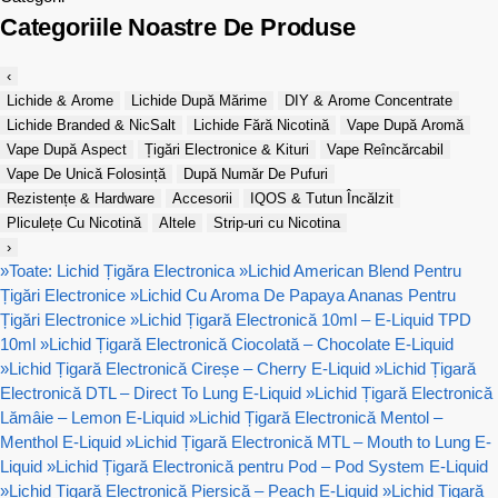
Categoriile Noastre De Produse
‹
Lichide & Arome
Lichide După Mărime
DIY & Arome Concentrate
Lichide Branded & NicSalt
Lichide Fără Nicotină
Vape După Aromă
Vape După Aspect
Țigări Electronice & Kituri
Vape Reîncărcabil
Vape De Unică Folosință
După Număr De Pufuri
Rezistențe & Hardware
Accesorii
IQOS & Tutun Încălzit
Pliculețe Cu Nicotină
Altele
Strip-uri cu Nicotina
›
»
Toate: Lichid Țigăra Electronica
»
Lichid American Blend Pentru
Țigări Electronice
»
Lichid Cu Aroma De Papaya Ananas Pentru
Țigări Electronice
»
Lichid Țigară Electronică 10ml – E-Liquid TPD
10ml
»
Lichid Țigară Electronică Ciocolată – Chocolate E-Liquid
»
Lichid Țigară Electronică Cireșe – Cherry E-Liquid
»
Lichid Țigară
Electronică DTL – Direct To Lung E-Liquid
»
Lichid Țigară Electronică
Lămâie – Lemon E-Liquid
»
Lichid Țigară Electronică Mentol –
Menthol E-Liquid
»
Lichid Țigară Electronică MTL – Mouth to Lung E-
Liquid
»
Lichid Țigară Electronică pentru Pod – Pod System E-Liquid
»
Lichid Țigară Electronică Piersică – Peach E-Liquid
»
Lichid Țigară