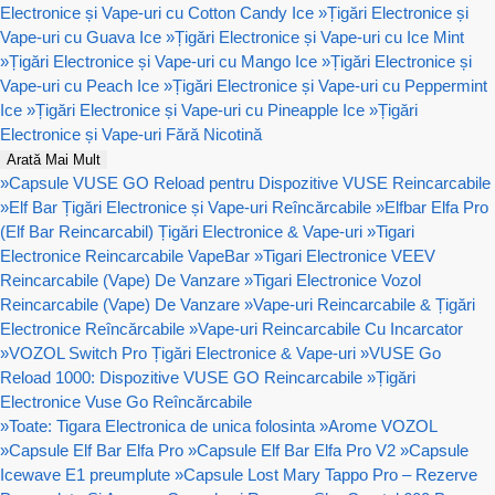
Electronice și Vape-uri cu Cotton Candy Ice
»
Țigări Electronice și
Vape-uri cu Guava Ice
»
Țigări Electronice și Vape-uri cu Ice Mint
»
Țigări Electronice și Vape-uri cu Mango Ice
»
Țigări Electronice și
Vape-uri cu Peach Ice
»
Țigări Electronice și Vape-uri cu Peppermint
Ice
»
Țigări Electronice și Vape-uri cu Pineapple Ice
»
Țigări
Electronice și Vape-uri Fără Nicotină
Arată Mai Mult
»
Capsule VUSE GO Reload pentru Dispozitive VUSE Reincarcabile
»
Elf Bar Țigări Electronice și Vape-uri Reîncărcabile
»
Elfbar Elfa Pro
(Elf Bar Reincarcabil) Țigări Electronice & Vape-uri
»
Tigari
Electronice Reincarcabile VapeBar
»
Tigari Electronice VEEV
Reincarcabile (Vape) De Vanzare
»
Tigari Electronice Vozol
Reincarcabile (Vape) De Vanzare
»
Vape-uri Reincarcabile & Țigări
Electronice Reîncărcabile
»
Vape-uri Reincarcabile Cu Incarcator
»
VOZOL Switch Pro Țigări Electronice & Vape-uri
»
VUSE Go
Reload 1000: Dispozitive VUSE GO Reincarcabile
»
Țigări
Electronice Vuse Go Reîncărcabile
»
Toate: Tigara Electronica de unica folosinta
»
Arome VOZOL
»
Capsule Elf Bar Elfa Pro
»
Capsule Elf Bar Elfa Pro V2
»
Capsule
Icewave E1 preumplute
»
Capsule Lost Mary Tappo Pro – Rezerve