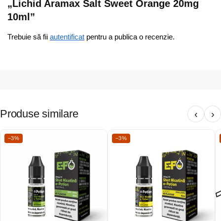
„Lichid Aramax Salt Sweet Orange 20mg
10ml”
Trebuie să fii
autentificat
pentru a publica o recenzie.
Produse similare
‹
›
−3%
−3%