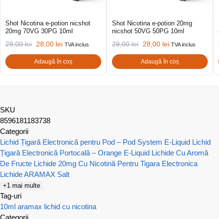
Shot Nicotina e-potion nicshot
Shot Nicotina e-potion 20mg
20mg 70VG 30PG 10ml
nicshot 50VG 50PG 10ml
29,00
lei
28,00
lei
29,00
lei
28,00
lei
TVA inclus
TVA inclus
Adaugă în coș
Adaugă în coș
SKU
8596181183738
Categorii
Lichid Țigară Electronică pentru Pod – Pod System E-Liquid
Lichid
Țigară Electronică Portocală – Orange E-Liquid
Lichide Cu Aromă
De Fructe
Lichide 20mg Cu Nicotină Pentru Tigara Electronica
Lichide ARAMAX Salt
+1 mai multe
Tag-uri
10ml
aramax
lichid cu nicotina
Categorii