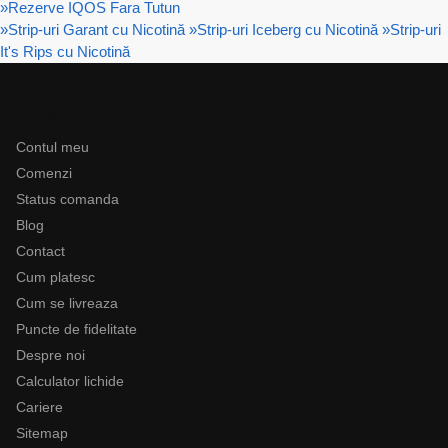
»
Rezerve IQOS Fara Tutun
»
Strip-uri Garant cu Nicotină
»
Strip-uri Iceberg cu Nicotină
»
Strip-uri
It's Rips cu Nicotină
Ajutor
Contul meu
Comenzi
Status comanda
Blog
Contact
Cum platesc
Cum se livreaza
Puncte de fidelitate
Despre noi
Calculator lichide
Cariere
Sitemap