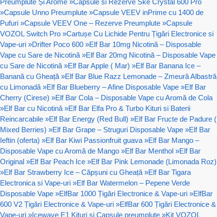
Preumplute Și Arome
»
Capsule si Rezerve Ske Crystal 600 Pro
»
Capsule Unno Preumplute
»
Capsule VEEV inPrime cu 1400 de
Pufuri
»
Capsule VEEV One – Rezerve Preumplute
»
Capsule
VOZOL Switch Pro
»
Cartușe Cu Lichide Pentru Țigări Electronice si
Vape-uri
»
Drifter Poco 600
»
Elf Bar 10mg Nicotină – Disposable
Vape cu Sare de Nicotină
»
Elf Bar 20mg Nicotină – Disposable Vape
cu Sare de Nicotină
»
Elf Bar Apple ( Mar)
»
Elf Bar Banana Ice –
Banană cu Gheață
»
Elf Bar Blue Razz Lemonade – Zmeură Albastră
cu Limonadă
»
Elf Bar Blueberry – Afine Disposable Vape
»
Elf Bar
Cherry (Cirese)
»
Elf Bar Cola – Disposable Vape cu Aromă de Cola
»
Elf Bar cu Nicotină
»
Elf Bar Elfa Pro & Turbo Kituri si Baterii
Reincarcabile
»
Elf Bar Energy (Red Bull)
»
Elf Bar Fructe de Padure (
Mixed Berries)
»
Elf Bar Grape – Struguri Disposable Vape
»
Elf Bar
Ieftin (oferta)
»
Elf Bar Kiwi Passionfruit guava
»
Elf Bar Mango –
Disposable Vape cu Aromă de Mango
»
Elf Bar Menthol
»
Elf Bar
Original
»
Elf Bar Peach Ice
»
Elf Bar Pink Lemonade (Limonada Roz)
»
Elf Bar Strawberry Ice – Căpșuni cu Gheață
»
Elf Bar Tigara
Electronica si Vape-uri
»
Elf Bar Watermelon – Pepene Verde
Disposable Vape
»
ElfBar 1000 Țigări Electronice & Vape-uri
»
ElfBar
600 V2 Țigări Electronice & Vape-uri
»
ElfBar 600 Țigări Electronice &
Vape-uri
»
Icewave E1 Kituri si Capsule preumplute
»
Kit VOZOL