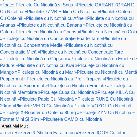
»
Toate: Pliculețe Cu Nicotină și Snus
»
Pliculete GARANT (GRANT)
Cu Nicotina
»
Pliculețe 77 VB Edition Cu Nicotină
»
Pliculețe Cafero
Cu Cofeină
»
Pliculețe cu Nicotină cu Afine
»
Pliculețe cu Nicotină cu
Ananas
»
Pliculețe cu Nicotină cu Banana
»
Pliculețe cu Nicotină cu
Cafea
»
Pliculețe cu Nicotină cu Cocos
»
Pliculețe cu Nicotină cu Cola
»
Pliculețe cu Nicotină cu Concentrație Foarte Tare
»
Pliculețe cu
Nicotină cu Concentrație Medie
»
Pliculețe cu Nicotină cu
Concentrație Mică
»
Pliculețe cu Nicotină cu Concentrație Tare
»
Pliculețe cu Nicotină cu Căpșuni
»
Pliculețe cu Nicotină cu Fructe de
Pădure
»
Pliculețe cu Nicotină cu Kiwi
»
Pliculețe cu Nicotină cu
Mango
»
Pliculețe cu Nicotină cu Mar
»
Pliculețe cu Nicotină cu Mentă
Peppermint
»
Pliculețe cu Nicotină cu Profil Tropical
»
Pliculețe cu
Nicotină cu Spearmint
»
Pliculețe cu Nicotină Fructate
»
Pliculețe cu
Nicotină Mentolate
»
Pliculețe Cuba Cu Nicotină
»
Pliculețe KILLA Cu
Nicotină
»
Pliculețe Pablo Cu Nicotină
»
Pliculețe RUNE Cu Nicotină
20mg
»
Pliculețe VELO Cu Nicotină
»
Pliculețe VOZOL Cu Nicotină
»
Pliculețe X-Booster cu Cofeină 80mg
»
Pliculețe ZYN Cu Nicotină –
Format Mini Și Slim
»
Pliculețele CAMO cu Nicotină
Arată Mai Mult
»
Levia Rezerve & Stickuri Fara Tutun
»
Rezerve IQOS Cu tutun