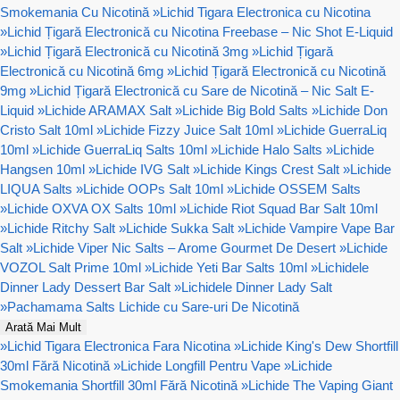
Smokemania Cu Nicotină
»
Lichid Tigara Electronica cu Nicotina
»
Lichid Țigară Electronică cu Nicotina Freebase – Nic Shot E-Liquid
»
Lichid Țigară Electronică cu Nicotină 3mg
»
Lichid Țigară
Electronică cu Nicotină 6mg
»
Lichid Țigară Electronică cu Nicotină
9mg
»
Lichid Țigară Electronică cu Sare de Nicotină – Nic Salt E-
Liquid
»
Lichide ARAMAX Salt
»
Lichide Big Bold Salts
»
Lichide Don
Cristo Salt 10ml
»
Lichide Fizzy Juice Salt 10ml
»
Lichide GuerraLiq
10ml
»
Lichide GuerraLiq Salts 10ml
»
Lichide Halo Salts
»
Lichide
Hangsen 10ml
»
Lichide IVG Salt
»
Lichide Kings Crest Salt
»
Lichide
LIQUA Salts
»
Lichide OOPs Salt 10ml
»
Lichide OSSEM Salts
»
Lichide OXVA OX Salts 10ml
»
Lichide Riot Squad Bar Salt 10ml
»
Lichide Ritchy Salt
»
Lichide Sukka Salt
»
Lichide Vampire Vape Bar
Salt
»
Lichide Viper Nic Salts – Arome Gourmet De Desert
»
Lichide
VOZOL Salt Prime 10ml
»
Lichide Yeti Bar Salts 10ml
»
Lichidele
Dinner Lady Dessert Bar Salt
»
Lichidele Dinner Lady Salt
»
Pachamama Salts Lichide cu Sare-uri De Nicotină
Arată Mai Mult
»
Lichid Tigara Electronica Fara Nicotina
»
Lichide King's Dew Shortfill
30ml Fără Nicotină
»
Lichide Longfill Pentru Vape
»
Lichide
Smokemania Shortfill 30ml Fără Nicotină
»
Lichide The Vaping Giant