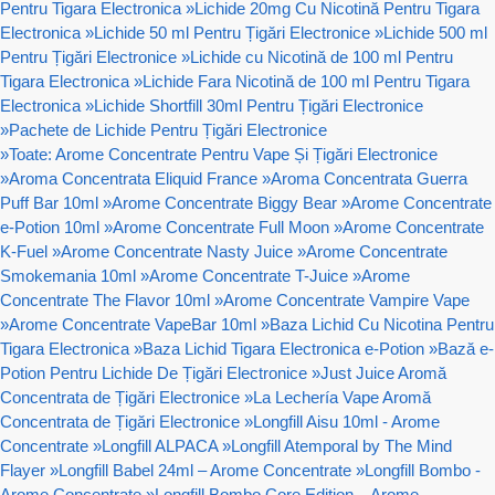
Pentru Tigara Electronica
»
Lichide 20mg Cu Nicotină Pentru Tigara
Electronica
»
Lichide 50 ml Pentru Țigări Electronice
»
Lichide 500 ml
Pentru Țigări Electronice
»
Lichide cu Nicotină de 100 ml Pentru
Tigara Electronica
»
Lichide Fara Nicotină de 100 ml Pentru Tigara
Electronica
»
Lichide Shortfill 30ml Pentru Țigări Electronice
»
Pachete de Lichide Pentru Țigări Electronice
»
Toate: Arome Concentrate Pentru Vape Și Țigări Electronice
»
Aroma Concentrata Eliquid France
»
Aroma Concentrata Guerra
Puff Bar 10ml
»
Arome Concentrate Biggy Bear
»
Arome Concentrate
e-Potion 10ml
»
Arome Concentrate Full Moon
»
Arome Concentrate
K-Fuel
»
Arome Concentrate Nasty Juice
»
Arome Concentrate
Smokemania 10ml
»
Arome Concentrate T-Juice
»
Arome
Concentrate The Flavor 10ml
»
Arome Concentrate Vampire Vape
»
Arome Concentrate VapeBar 10ml
»
Baza Lichid Cu Nicotina Pentru
Tigara Electronica
»
Baza Lichid Tigara Electronica e-Potion
»
Bază e-
Potion Pentru Lichide De Țigări Electronice
»
Just Juice Aromă
Concentrata de Țigări Electronice
»
La Lechería Vape Aromă
Concentrata de Țigări Electronice
»
Longfill Aisu 10ml - Arome
Concentrate
»
Longfill ALPACA
»
Longfill Atemporal by The Mind
Flayer
»
Longfill Babel 24ml – Arome Concentrate
»
Longfill Bombo -
Arome Concentrate
»
Longfill Bombo Core Edition – Arome