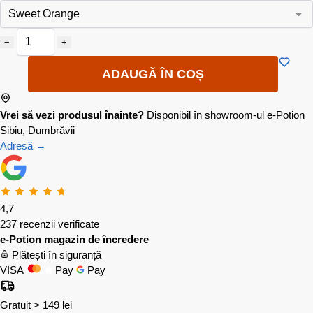
−
+
ADAUGĂ ÎN COȘ
Vrei să vezi produsul înainte?
Disponibil în showroom-ul e-Potion
Sibiu, Dumbrăvii
Adresă →
4,7
237 recenzii verificate
e-Potion magazin de încredere
Plătești în siguranță
VISA
Pay
Pay
Gratuit > 149 lei