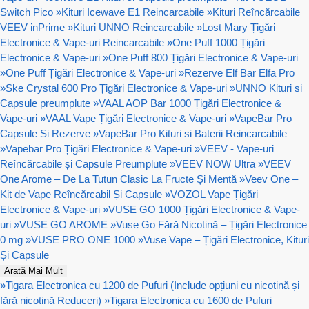
Switch Pico
»
Kituri Icewave E1 Reincarcabile
»
Kituri Reîncărcabile
VEEV inPrime
»
Kituri UNNO Reincarcabile
»
Lost Mary Țigări
Electronice & Vape-uri Reincarcabile
»
One Puff 1000 Țigări
Electronice & Vape-uri
»
One Puff 800 Țigări Electronice & Vape-uri
»
One Puff Țigări Electronice & Vape-uri
»
Rezerve Elf Bar Elfa Pro
»
Ske Crystal 600 Pro Țigări Electronice & Vape-uri
»
UNNO Kituri si
Capsule preumplute
»
VAAL AOP Bar 1000 Țigări Electronice &
Vape-uri
»
VAAL Vape Țigări Electronice & Vape-uri
»
VapeBar Pro
Capsule Si Rezerve
»
VapeBar Pro Kituri si Baterii Reincarcabile
»
Vapebar Pro Țigări Electronice & Vape-uri
»
VEEV - Vape-uri
Reîncărcabile și Capsule Preumplute
»
VEEV NOW Ultra
»
VEEV
One Arome – De La Tutun Clasic La Fructe Și Mentă
»
Veev One –
Kit de Vape Reîncărcabil Și Capsule
»
VOZOL Vape Țigări
Electronice & Vape-uri
»
VUSE GO 1000 Țigări Electronice & Vape-
uri
»
VUSE GO AROME
»
Vuse Go Fără Nicotină – Țigări Electronice
0 mg
»
VUSE PRO ONE 1000
»
Vuse Vape – Țigări Electronice, Kituri
Și Capsule
Arată Mai Mult
»
Tigara Electronica cu 1200 de Pufuri (Include opțiuni cu nicotină și
fără nicotină Reduceri)
»
Tigara Electronica cu 1600 de Pufuri