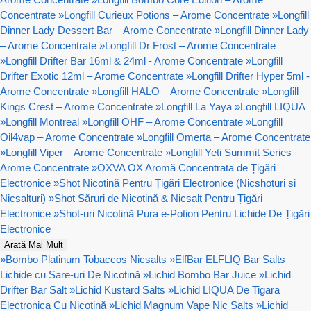
Concentrate
»
Longfill Curieux Potions – Arome Concentrate
»
Longfill
Dinner Lady Dessert Bar – Arome Concentrate
»
Longfill Dinner Lady
– Arome Concentrate
»
Longfill Dr Frost – Arome Concentrate
»
Longfill Drifter Bar 16ml & 24ml - Arome Concentrate
»
Longfill
Drifter Exotic 12ml – Arome Concentrate
»
Longfill Drifter Hyper 5ml -
Arome Concentrate
»
Longfill HALO – Arome Concentrate
»
Longfill
Kings Crest – Arome Concentrate
»
Longfill La Yaya
»
Longfill LIQUA
»
Longfill Montreal
»
Longfill OHF – Arome Concentrate
»
Longfill
Oil4vap – Arome Concentrate
»
Longfill Omerta – Arome Concentrate
»
Longfill Viper – Arome Concentrate
»
Longfill Yeti Summit Series –
Arome Concentrate
»
OXVA OX Aromă Concentrata de Țigări
Electronice
»
Shot Nicotină Pentru Țigări Electronice (Nicshoturi si
Nicsalturi)
»
Shot Săruri de Nicotină & Nicsalt Pentru Țigări
Electronice
»
Shot-uri Nicotină Pura e-Potion Pentru Lichide De Țigări
Electronice
Arată Mai Mult
»
Bombo Platinum Tobaccos Nicsalts
»
ElfBar ELFLIQ Bar Salts
Lichide cu Sare-uri De Nicotină
»
Lichid Bombo Bar Juice
»
Lichid
Drifter Bar Salt
»
Lichid Kustard Salts
»
Lichid LIQUA De Tigara
Electronica Cu Nicotină
»
Lichid Magnum Vape Nic Salts
»
Lichid