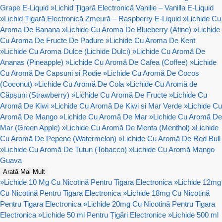
Grape E-Liquid
»
Lichid Țigară Electronică Vanilie – Vanilla E-Liquid
»
Lichid Țigară Electronică Zmeură – Raspberry E-Liquid
»
Lichide Cu
Aroma De Banana
»
Lichide Cu Aroma De Blueberry (Afine)
»
Lichide
Cu Aroma De Fructe De Padure
»
Lichide Cu Aroma De Kent
»
Lichide Cu Aroma Dulce (Lichide Dulci)
»
Lichide Cu Aromă De
Ananas (Pineapple)
»
Lichide Cu Aromă De Cafea (Coffee)
»
Lichide
Cu Aromă De Capsuni si Rodie
»
Lichide Cu Aromă De Cocos
(Coconut)
»
Lichide Cu Aromă De Cola
»
Lichide Cu Aromă de
Căpșuni (Strawberry)
»
Lichide Cu Aromă De Fructe
»
Lichide Cu
Aromă De Kiwi
»
Lichide Cu Aromă De Kiwi si Mar Verde
»
Lichide Cu
Aromă De Mango
»
Lichide Cu Aromă De Mar
»
Lichide Cu Aromă De
Mar (Green Apple)
»
Lichide Cu Aromă De Menta (Menthol)
»
Lichide
Cu Aromă De Pepene (Watermelon)
»
Lichide Cu Aromă De Red Bull
»
Lichide Cu Aromă De Tutun (Tobacco)
»
Lichide Cu Aromă Mango
Guava
Arată Mai Mult
»
Lichide 10 Mg Cu Nicotină Pentru Tigara Electronica
»
Lichide 12mg
Cu Nicotină Pentru Tigara Electronica
»
Lichide 18mg Cu Nicotină
Pentru Tigara Electronica
»
Lichide 20mg Cu Nicotină Pentru Tigara
Electronica
»
Lichide 50 ml Pentru Țigări Electronice
»
Lichide 500 ml