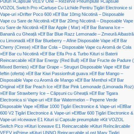
Pufuri
»
Capsule VEEV One – Rezerve Preumplute
»
Capsule
VOZOL Switch Pro
»
Cartușe Cu Lichide Pentru Țigări Electronice si
Vape-uri
»
Drifter Poco 600
»
Elf Bar 10mg Nicotină – Disposable
Vape cu Sare de Nicotină
»
Elf Bar 20mg Nicotină – Disposable Vape
cu Sare de Nicotină
»
Elf Bar Apple ( Mar)
»
Elf Bar Banana Ice –
Banană cu Gheață
»
Elf Bar Blue Razz Lemonade – Zmeură Albastră
cu Limonadă
»
Elf Bar Blueberry – Afine Disposable Vape
»
Elf Bar
Cherry (Cirese)
»
Elf Bar Cola – Disposable Vape cu Aromă de Cola
»
Elf Bar cu Nicotină
»
Elf Bar Elfa Pro & Turbo Kituri si Baterii
Reincarcabile
»
Elf Bar Energy (Red Bull)
»
Elf Bar Fructe de Padure (
Mixed Berries)
»
Elf Bar Grape – Struguri Disposable Vape
»
Elf Bar
Ieftin (oferta)
»
Elf Bar Kiwi Passionfruit guava
»
Elf Bar Mango –
Disposable Vape cu Aromă de Mango
»
Elf Bar Menthol
»
Elf Bar
Original
»
Elf Bar Peach Ice
»
Elf Bar Pink Lemonade (Limonada Roz)
»
Elf Bar Strawberry Ice – Căpșuni cu Gheață
»
Elf Bar Tigara
Electronica si Vape-uri
»
Elf Bar Watermelon – Pepene Verde
Disposable Vape
»
ElfBar 1000 Țigări Electronice & Vape-uri
»
ElfBar
600 V2 Țigări Electronice & Vape-uri
»
ElfBar 600 Țigări Electronice &
Vape-uri
»
Icewave E1 Kituri si Capsule preumplute
»
Kit VOZOL
Switch Pico
»
Kituri Icewave E1 Reincarcabile
»
Kituri Reîncărcabile
VEEV inPrime
»
Kituri UNNO Reincarcabile
»
Lost Mary Țigări