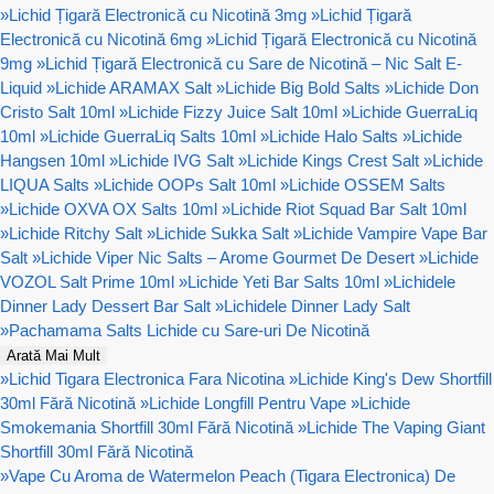
»
Lichid Țigară Electronică cu Nicotină 3mg
»
Lichid Țigară
Electronică cu Nicotină 6mg
»
Lichid Țigară Electronică cu Nicotină
9mg
»
Lichid Țigară Electronică cu Sare de Nicotină – Nic Salt E-
Liquid
»
Lichide ARAMAX Salt
»
Lichide Big Bold Salts
»
Lichide Don
Cristo Salt 10ml
»
Lichide Fizzy Juice Salt 10ml
»
Lichide GuerraLiq
10ml
»
Lichide GuerraLiq Salts 10ml
»
Lichide Halo Salts
»
Lichide
Hangsen 10ml
»
Lichide IVG Salt
»
Lichide Kings Crest Salt
»
Lichide
LIQUA Salts
»
Lichide OOPs Salt 10ml
»
Lichide OSSEM Salts
»
Lichide OXVA OX Salts 10ml
»
Lichide Riot Squad Bar Salt 10ml
»
Lichide Ritchy Salt
»
Lichide Sukka Salt
»
Lichide Vampire Vape Bar
Salt
»
Lichide Viper Nic Salts – Arome Gourmet De Desert
»
Lichide
VOZOL Salt Prime 10ml
»
Lichide Yeti Bar Salts 10ml
»
Lichidele
Dinner Lady Dessert Bar Salt
»
Lichidele Dinner Lady Salt
»
Pachamama Salts Lichide cu Sare-uri De Nicotină
Arată Mai Mult
»
Lichid Tigara Electronica Fara Nicotina
»
Lichide King's Dew Shortfill
30ml Fără Nicotină
»
Lichide Longfill Pentru Vape
»
Lichide
Smokemania Shortfill 30ml Fără Nicotină
»
Lichide The Vaping Giant
Shortfill 30ml Fără Nicotină
»
Vape Cu Aroma de Watermelon Peach (Tigara Electronica) De