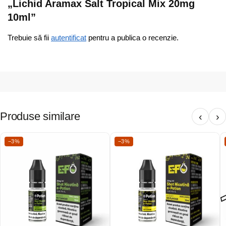
„Lichid Aramax Salt Tropical Mix 20mg
10ml”
Trebuie să fii
autentificat
pentru a publica o recenzie.
Produse similare
‹
›
−3%
−3%