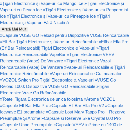
»
Țigări Electronice și Vape-uri cu Mango Ice
»
Țigări Electronice și
Vape-uri cu Peach Ice
»
Țigări Electronice și Vape-uri cu Peppermint
Ice
»
Țigări Electronice și Vape-uri cu Pineapple Ice
»
Țigări
Electronice și Vape-uri Fără Nicotină
Arată Mai Mult
»
Capsule VUSE GO Reload pentru Dispozitive VUSE Reincarcabile
»
Elf Bar Țigări Electronice și Vape-uri Reîncărcabile
»
Elfbar Elfa Pro
(Elf Bar Reincarcabil) Țigări Electronice & Vape-uri
»
Tigari
Electronice Reincarcabile VapeBar
»
Tigari Electronice VEEV
Reincarcabile (Vape) De Vanzare
»
Tigari Electronice Vozol
Reincarcabile (Vape) De Vanzare
»
Vape-uri Reincarcabile & Țigări
Electronice Reîncărcabile
»
Vape-uri Reincarcabile Cu Incarcator
»
VOZOL Switch Pro Țigări Electronice & Vape-uri
»
VUSE Go
Reload 1000: Dispozitive VUSE GO Reincarcabile
»
Țigări
Electronice Vuse Go Reîncărcabile
»
Toate: Tigara Electronica de unica folosinta
»
Arome VOZOL
»
Capsule Elf Bar Elfa Pro
»
Capsule Elf Bar Elfa Pro V2
»
Capsule
Icewave E1 preumplute
»
Capsule Lost Mary Tappo Pro – Rezerve
Preumplute Și Arome
»
Capsule si Rezerve Ske Crystal 600 Pro
»
Capsule Unno Preumplute
»
Capsule VEEV inPrime cu 1400 de