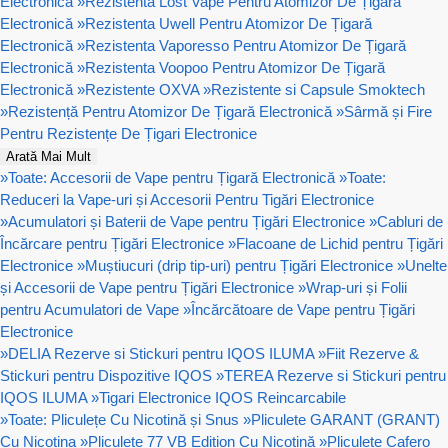
Electronică
»
Rezistenta Lost Vape Pentru Atomizor De Țigară
Electronică
»
Rezistenta Uwell Pentru Atomizor De Țigară
Electronică
»
Rezistenta Vaporesso Pentru Atomizor De Țigară
Electronică
»
Rezistenta Voopoo Pentru Atomizor De Țigară
Electronică
»
Rezistente OXVA
»
Rezistente si Capsule Smoktech
»
Rezistență Pentru Atomizor De Țigară Electronică
»
Sârmă și Fire
Pentru Rezistențe De Țigari Electronice
Arată Mai Mult
»
Toate: Accesorii de Vape pentru Țigară Electronică
»
Toate:
Reduceri la Vape-uri și Accesorii Pentru Tigări Electronice
»
Acumulatori și Baterii de Vape pentru Țigări Electronice
»
Cabluri de
Încărcare pentru Țigări Electronice
»
Flacoane de Lichid pentru Țigări
Electronice
»
Muștiucuri (drip tip-uri) pentru Țigări Electronice
»
Unelte
și Accesorii de Vape pentru Țigări Electronice
»
Wrap-uri și Folii
pentru Acumulatori de Vape
»
Încărcătoare de Vape pentru Țigări
Electronice
»
DELIA Rezerve si Stickuri pentru IQOS ILUMA
»
Fiit Rezerve &
Stickuri pentru Dispozitive IQOS
»
TEREA Rezerve si Stickuri pentru
IQOS ILUMA
»
Tigari Electronice IQOS Reincarcabile
»
Toate: Pliculețe Cu Nicotină și Snus
»
Pliculete GARANT (GRANT)
Cu Nicotina
»
Pliculețe 77 VB Edition Cu Nicotină
»
Pliculețe Cafero