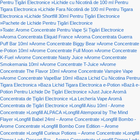
Pentru Țigări Electronice
»
Lichide cu Nicotină de 100 ml Pentru
Tigara Electronica
»
Lichide Fara Nicotină de 100 ml Pentru Tigara
Electronica
»
Lichide Shortfill 30ml Pentru Țigări Electronice
»
Pachete de Lichide Pentru Țigări Electronice
»
Toate: Arome Concentrate Pentru Vape Și Țigări Electronice
»
Aroma Concentrata Eliquid France
»
Aroma Concentrata Guerra
Puff Bar 10ml
»
Arome Concentrate Biggy Bear
»
Arome Concentrate
e-Potion 10ml
»
Arome Concentrate Full Moon
»
Arome Concentrate
K-Fuel
»
Arome Concentrate Nasty Juice
»
Arome Concentrate
Smokemania 10ml
»
Arome Concentrate T-Juice
»
Arome
Concentrate The Flavor 10ml
»
Arome Concentrate Vampire Vape
»
Arome Concentrate VapeBar 10ml
»
Baza Lichid Cu Nicotina Pentru
Tigara Electronica
»
Baza Lichid Tigara Electronica e-Potion
»
Bază e-
Potion Pentru Lichide De Țigări Electronice
»
Just Juice Aromă
Concentrata de Țigări Electronice
»
La Lechería Vape Aromă
Concentrata de Țigări Electronice
»
Longfill Aisu 10ml - Arome
Concentrate
»
Longfill ALPACA
»
Longfill Atemporal by The Mind
Flayer
»
Longfill Babel 24ml – Arome Concentrate
»
Longfill Bombo -
Arome Concentrate
»
Longfill Bombo Core Edition – Arome
Concentrate
»
Longfill Curieux Potions – Arome Concentrate
»
Longfill
Dinner Lady Dessert Bar – Arome Concentrate
»
Longfill Dinner Lady