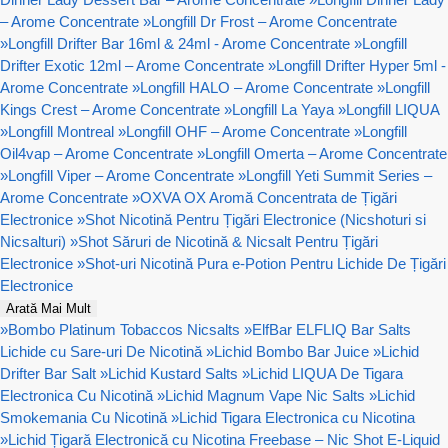
– Arome Concentrate
»
Longfill Dr Frost – Arome Concentrate
»
Longfill Drifter Bar 16ml & 24ml - Arome Concentrate
»
Longfill
Drifter Exotic 12ml – Arome Concentrate
»
Longfill Drifter Hyper 5ml -
Arome Concentrate
»
Longfill HALO – Arome Concentrate
»
Longfill
Kings Crest – Arome Concentrate
»
Longfill La Yaya
»
Longfill LIQUA
»
Longfill Montreal
»
Longfill OHF – Arome Concentrate
»
Longfill
Oil4vap – Arome Concentrate
»
Longfill Omerta – Arome Concentrate
»
Longfill Viper – Arome Concentrate
»
Longfill Yeti Summit Series –
Arome Concentrate
»
OXVA OX Aromă Concentrata de Țigări
Electronice
»
Shot Nicotină Pentru Țigări Electronice (Nicshoturi si
Nicsalturi)
»
Shot Săruri de Nicotină & Nicsalt Pentru Țigări
Electronice
»
Shot-uri Nicotină Pura e-Potion Pentru Lichide De Țigări
Electronice
Arată Mai Mult
»
Bombo Platinum Tobaccos Nicsalts
»
ElfBar ELFLIQ Bar Salts
Lichide cu Sare-uri De Nicotină
»
Lichid Bombo Bar Juice
»
Lichid
Drifter Bar Salt
»
Lichid Kustard Salts
»
Lichid LIQUA De Tigara
Electronica Cu Nicotină
»
Lichid Magnum Vape Nic Salts
»
Lichid
Smokemania Cu Nicotină
»
Lichid Tigara Electronica cu Nicotina
»
Lichid Țigară Electronică cu Nicotina Freebase – Nic Shot E-Liquid