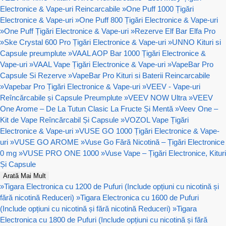
Electronice & Vape-uri Reincarcabile
»
One Puff 1000 Țigări
Electronice & Vape-uri
»
One Puff 800 Țigări Electronice & Vape-uri
»
One Puff Țigări Electronice & Vape-uri
»
Rezerve Elf Bar Elfa Pro
»
Ske Crystal 600 Pro Țigări Electronice & Vape-uri
»
UNNO Kituri si
Capsule preumplute
»
VAAL AOP Bar 1000 Țigări Electronice &
Vape-uri
»
VAAL Vape Țigări Electronice & Vape-uri
»
VapeBar Pro
Capsule Si Rezerve
»
VapeBar Pro Kituri si Baterii Reincarcabile
»
Vapebar Pro Țigări Electronice & Vape-uri
»
VEEV - Vape-uri
Reîncărcabile și Capsule Preumplute
»
VEEV NOW Ultra
»
VEEV
One Arome – De La Tutun Clasic La Fructe Și Mentă
»
Veev One –
Kit de Vape Reîncărcabil Și Capsule
»
VOZOL Vape Țigări
Electronice & Vape-uri
»
VUSE GO 1000 Țigări Electronice & Vape-
uri
»
VUSE GO AROME
»
Vuse Go Fără Nicotină – Țigări Electronice
0 mg
»
VUSE PRO ONE 1000
»
Vuse Vape – Țigări Electronice, Kituri
Și Capsule
Arată Mai Mult
»
Tigara Electronica cu 1200 de Pufuri (Include opțiuni cu nicotină și
fără nicotină Reduceri)
»
Tigara Electronica cu 1600 de Pufuri
(Include opțiuni cu nicotină și fără nicotină Reduceri)
»
Tigara
Electronica cu 1800 de Pufuri (Include opțiuni cu nicotină și fără