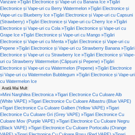
Vanzare
»
Țigări Electronice și Vape-uri cu Banana Ice
»
Țigări
Electronice și Vape-uri cu Berry Watermelon
»
Țigări Electronice și
Vape-uri cu Blueberry Ice
»
Țigări Electronice și Vape-uri cu Capsuni
(Strawberry)
»
Țigări Electronice și Vape-uri cu Cherry Ice
»
Țigări
Electronice și Vape-uri cu Cola
»
Țigări Electronice și Vape-uri cu
Grape Ice
»
Țigări Electronice și Vape-uri cu Mango
»
Țigări
Electronice și Vape-uri cu Menta
»
Țigări Electronice și Vape-uri cu
Pepene
»
Țigări Electronice și Vape-uri cu Strawberry Banana
»
Țigări
Electronice și Vape-uri cu Strawberry Ice
»
Țigări Electronice și Vape-
uri cu Strawberry Watermelon (Căpșuni și Pepene)
»
Țigări
Electronice și Vape-uri cu Watermelon (Pepene)
»
Țigări Electronice
și Vape-uri cu Watermelon Bubblegum
»
Țigări Electronice și Vape-uri
cu Watermelon Ice
Arată Mai Mult
»
Mini Narghilea Electronica
»
Tigari Electronice Cu Culoare Alb
(White VAPE)
»
Tigari Electronice Cu Culoare Albastru (Blue VAPE)
»
Tigari Electronice Cu Culoare Galben (Yellow VAPE)
»
Tigari
Electronice Cu Culoare Gri (Grey VAPE)
»
Tigari Electronice Cu
Culoare Mov (Purple VAPE)
»
Tigari Electronice Cu Culoare Negru
(Black VAPE)
»
Tigari Electronice Cu Culoare Portocaliu (Orange
VAPE)
»
Tigari Electronice Cu Culoare Rosu (Red VAPE)
»
Tigari