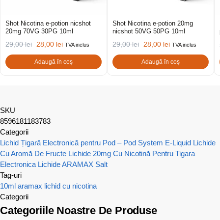
Shot Nicotina e-potion nicshot
Shot Nicotina e-potion 20mg
20mg 70VG 30PG 10ml
nicshot 50VG 50PG 10ml
29,00
lei
28,00
lei
29,00
lei
28,00
lei
TVA inclus
TVA inclus
Adaugă în coș
Adaugă în coș
SKU
8596181183783
Categorii
Lichid Țigară Electronică pentru Pod – Pod System E-Liquid
Lichide
Cu Aromă De Fructe
Lichide 20mg Cu Nicotină Pentru Tigara
Electronica
Lichide ARAMAX Salt
Tag-uri
10ml
aramax
lichid cu nicotina
Categorii
Categoriile Noastre De Produse