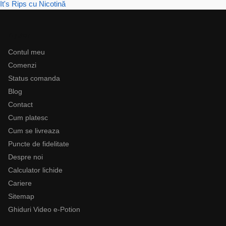
It's Rips cu Nicotină
Ajutor
Contul meu
Comenzi
Status comanda
Blog
Contact
Cum platesc
Cum se livreaza
Puncte de fidelitate
Despre noi
Calculator lichide
Cariere
Sitemap
Ghiduri Video e-Potion