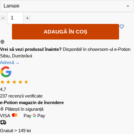
−
+
ADAUGĂ ÎN COȘ
Vrei să vezi produsul înainte?
Disponibil în showroom-ul e-Potion
Sibiu, Dumbrăvii
Adresă →
4,7
237 recenzii verificate
e-Potion magazin de încredere
Plătești în siguranță
VISA
Pay
Pay
Gratuit > 149 lei