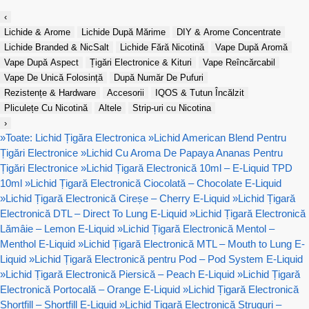
‹
Lichide & Arome
Lichide După Mărime
DIY & Arome Concentrate
Lichide Branded & NicSalt
Lichide Fără Nicotină
Vape După Aromă
Vape După Aspect
Țigări Electronice & Kituri
Vape Reîncărcabil
Vape De Unică Folosință
După Număr De Pufuri
Rezistențe & Hardware
Accesorii
IQOS & Tutun Încălzit
Pliculețe Cu Nicotină
Altele
Strip-uri cu Nicotina
›
»
Toate: Lichid Țigăra Electronica
»
Lichid American Blend Pentru
Țigări Electronice
»
Lichid Cu Aroma De Papaya Ananas Pentru
Țigări Electronice
»
Lichid Țigară Electronică 10ml – E-Liquid TPD
10ml
»
Lichid Țigară Electronică Ciocolată – Chocolate E-Liquid
»
Lichid Țigară Electronică Cireșe – Cherry E-Liquid
»
Lichid Țigară
Electronică DTL – Direct To Lung E-Liquid
»
Lichid Țigară Electronică
Lămâie – Lemon E-Liquid
»
Lichid Țigară Electronică Mentol –
Menthol E-Liquid
»
Lichid Țigară Electronică MTL – Mouth to Lung E-
Liquid
»
Lichid Țigară Electronică pentru Pod – Pod System E-Liquid
»
Lichid Țigară Electronică Piersică – Peach E-Liquid
»
Lichid Țigară
Electronică Portocală – Orange E-Liquid
»
Lichid Țigară Electronică
Shortfill – Shortfill E-Liquid
»
Lichid Țigară Electronică Struguri –