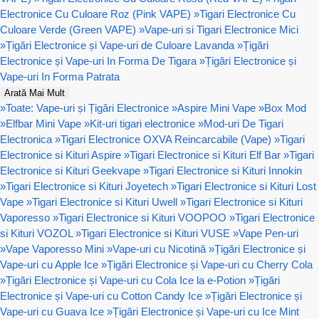
Electronice Cu Culoare Roz (Pink VAPE)
»
Tigari Electronice Cu
Culoare Verde (Green VAPE)
»
Vape-uri si Tigari Electronice Mici
»
Țigări Electronice și Vape-uri de Culoare Lavanda
»
Țigări
Electronice și Vape-uri In Forma De Tigara
»
Țigări Electronice și
Vape-uri In Forma Patrata
Arată Mai Mult
»
Toate: Vape-uri și Țigări Electronice
»
Aspire Mini Vape
»
Box Mod
»
Elfbar Mini Vape
»
Kit-uri tigari electronice
»
Mod-uri De Tigari
Electronica
»
Tigari Electronice OXVA Reincarcabile (Vape)
»
Tigari
Electronice si Kituri Aspire
»
Tigari Electronice si Kituri Elf Bar
»
Tigari
Electronice si Kituri Geekvape
»
Tigari Electronice si Kituri Innokin
»
Tigari Electronice si Kituri Joyetech
»
Tigari Electronice si Kituri Lost
Vape
»
Tigari Electronice si Kituri Uwell
»
Tigari Electronice si Kituri
Vaporesso
»
Tigari Electronice si Kituri VOOPOO
»
Tigari Electronice
si Kituri VOZOL
»
Tigari Electronice si Kituri VUSE
»
Vape Pen-uri
»
Vape Vaporesso Mini
»
Vape-uri cu Nicotină
»
Țigări Electronice și
Vape-uri cu Apple Ice
»
Țigări Electronice și Vape-uri cu Cherry Cola
»
Țigări Electronice și Vape-uri cu Cola Ice la e-Potion
»
Țigări
Electronice și Vape-uri cu Cotton Candy Ice
»
Țigări Electronice și
Vape-uri cu Guava Ice
»
Țigări Electronice și Vape-uri cu Ice Mint