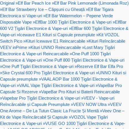
Original
»
Elf Bar Peach Ice
»
Elf Bar Pink Lemonade (Limonada Roz)
»
Elf Bar Strawberry Ice – Căpșuni cu Gheață
»
Elf Bar Tigara
Electronica si Vape-uri
»
Elf Bar Watermelon – Pepene Verde
Disposable Vape
»
ElfBar 1000 Țigări Electronice & Vape-uri
»
ElfBar
600 V2 Țigări Electronice & Vape-uri
»
ElfBar 600 Țigări Electronice &
Vape-uri
»
Icewave E1 Kituri si Capsule preumplute
»
Kit VOZOL
Switch Pico
»
Kituri Icewave E1 Reincarcabile
»
Kituri Reîncărcabile
VEEV inPrime
»
Kituri UNNO Reincarcabile
»
Lost Mary Țigări
Electronice & Vape-uri Reincarcabile
»
One Puff 1000 Țigări
Electronice & Vape-uri
»
One Puff 800 Țigări Electronice & Vape-uri
»
One Puff Țigări Electronice & Vape-uri
»
Rezerve Elf Bar Elfa Pro
»
Ske Crystal 600 Pro Țigări Electronice & Vape-uri
»
UNNO Kituri si
Capsule preumplute
»
VAAL AOP Bar 1000 Țigări Electronice &
Vape-uri
»
VAAL Vape Țigări Electronice & Vape-uri
»
VapeBar Pro
Capsule Si Rezerve
»
VapeBar Pro Kituri si Baterii Reincarcabile
»
Vapebar Pro Țigări Electronice & Vape-uri
»
VEEV - Vape-uri
Reîncărcabile și Capsule Preumplute
»
VEEV NOW Ultra
»
VEEV
One Arome – De La Tutun Clasic La Fructe Și Mentă
»
Veev One –
Kit de Vape Reîncărcabil Și Capsule
»
VOZOL Vape Țigări
Electronice & Vape-uri
»
VUSE GO 1000 Țigări Electronice & Vape-