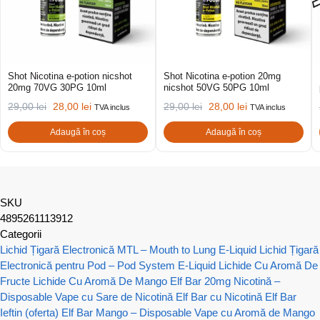
Shot Nicotina e-potion nicshot
Shot Nicotina e-potion 20mg
20mg 70VG 30PG 10ml
nicshot 50VG 50PG 10ml
29,00
lei
28,00
lei
29,00
lei
28,00
lei
TVA inclus
TVA inclus
Adaugă în coș
Adaugă în coș
SKU
4895261113912
Categorii
Lichid Țigară Electronică MTL – Mouth to Lung E-Liquid
Lichid Țigară
Electronică pentru Pod – Pod System E-Liquid
Lichide Cu Aromă De
Fructe
Lichide Cu Aromă De Mango
Elf Bar 20mg Nicotină –
Disposable Vape cu Sare de Nicotină
Elf Bar cu Nicotină
Elf Bar
Ieftin (oferta)
Elf Bar Mango – Disposable Vape cu Aromă de Mango