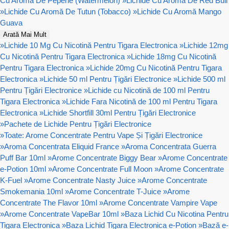
Cu Aromă De Pepene (Watermelon)
»
Lichide Cu Aromă De Red Bull
»
Lichide Cu Aromă De Tutun (Tobacco)
»
Lichide Cu Aromă Mango
Guava
Arată Mai Mult
»
Lichide 10 Mg Cu Nicotină Pentru Tigara Electronica
»
Lichide 12mg
Cu Nicotină Pentru Tigara Electronica
»
Lichide 18mg Cu Nicotină
Pentru Tigara Electronica
»
Lichide 20mg Cu Nicotină Pentru Tigara
Electronica
»
Lichide 50 ml Pentru Țigări Electronice
»
Lichide 500 ml
Pentru Țigări Electronice
»
Lichide cu Nicotină de 100 ml Pentru
Tigara Electronica
»
Lichide Fara Nicotină de 100 ml Pentru Tigara
Electronica
»
Lichide Shortfill 30ml Pentru Țigări Electronice
»
Pachete de Lichide Pentru Țigări Electronice
»
Toate: Arome Concentrate Pentru Vape Și Țigări Electronice
»
Aroma Concentrata Eliquid France
»
Aroma Concentrata Guerra
Puff Bar 10ml
»
Arome Concentrate Biggy Bear
»
Arome Concentrate
e-Potion 10ml
»
Arome Concentrate Full Moon
»
Arome Concentrate
K-Fuel
»
Arome Concentrate Nasty Juice
»
Arome Concentrate
Smokemania 10ml
»
Arome Concentrate T-Juice
»
Arome
Concentrate The Flavor 10ml
»
Arome Concentrate Vampire Vape
»
Arome Concentrate VapeBar 10ml
»
Baza Lichid Cu Nicotina Pentru
Tigara Electronica
»
Baza Lichid Tigara Electronica e-Potion
»
Bază e-