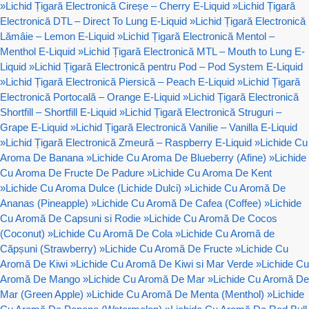
»
Lichid Țigară Electronică Cireșe – Cherry E-Liquid
»
Lichid Țigară
Electronică DTL – Direct To Lung E-Liquid
»
Lichid Țigară Electronică
Lămâie – Lemon E-Liquid
»
Lichid Țigară Electronică Mentol –
Menthol E-Liquid
»
Lichid Țigară Electronică MTL – Mouth to Lung E-
Liquid
»
Lichid Țigară Electronică pentru Pod – Pod System E-Liquid
»
Lichid Țigară Electronică Piersică – Peach E-Liquid
»
Lichid Țigară
Electronică Portocală – Orange E-Liquid
»
Lichid Țigară Electronică
Shortfill – Shortfill E-Liquid
»
Lichid Țigară Electronică Struguri –
Grape E-Liquid
»
Lichid Țigară Electronică Vanilie – Vanilla E-Liquid
»
Lichid Țigară Electronică Zmeură – Raspberry E-Liquid
»
Lichide Cu
Aroma De Banana
»
Lichide Cu Aroma De Blueberry (Afine)
»
Lichide
Cu Aroma De Fructe De Padure
»
Lichide Cu Aroma De Kent
»
Lichide Cu Aroma Dulce (Lichide Dulci)
»
Lichide Cu Aromă De
Ananas (Pineapple)
»
Lichide Cu Aromă De Cafea (Coffee)
»
Lichide
Cu Aromă De Capsuni si Rodie
»
Lichide Cu Aromă De Cocos
(Coconut)
»
Lichide Cu Aromă De Cola
»
Lichide Cu Aromă de
Căpșuni (Strawberry)
»
Lichide Cu Aromă De Fructe
»
Lichide Cu
Aromă De Kiwi
»
Lichide Cu Aromă De Kiwi si Mar Verde
»
Lichide Cu
Aromă De Mango
»
Lichide Cu Aromă De Mar
»
Lichide Cu Aromă De
Mar (Green Apple)
»
Lichide Cu Aromă De Menta (Menthol)
»
Lichide