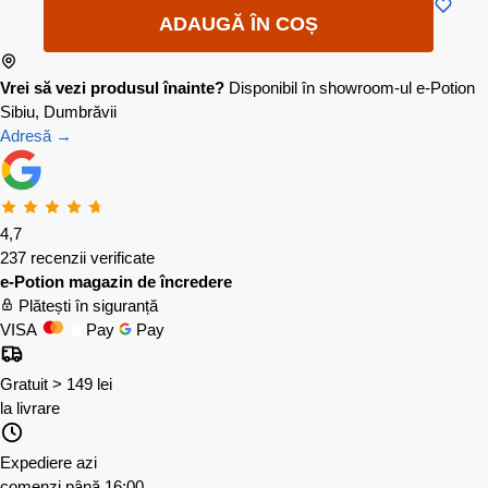
ADAUGĂ ÎN COȘ
Vrei să vezi produsul înainte?
Disponibil în showroom-ul e-Potion
Sibiu, Dumbrăvii
Adresă →
4,7
237 recenzii verificate
e-Potion magazin de încredere
Plătești în siguranță
VISA
Pay
Pay
Gratuit > 149 lei
la livrare
Expediere azi
comenzi până 16:00