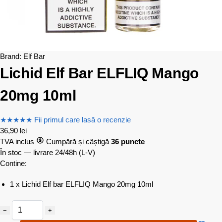
Brand:
Elf Bar
Lichid Elf Bar ELFLIQ Mango
20mg 10ml
★
★
★
★
★
Fii primul care lasă o recenzie
36,90
lei
TVA inclus
Cumpără și câștigă
36 puncte
În stoc — livrare 24/48h
(L-V)
Contine:
1 x Lichid Elf bar ELFLIQ Mango 20mg 10ml
−
+