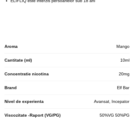
ELIFLIQ este interzis persoanelor sub 18 ani
Aroma
Mango
Cantitate (ml)
10ml
Concentratie nicotina
20mg
Brand
Elf Bar
Nivel de experienta
Avansat, Incepator
Viscozitate -Raport (VG/PG)
50%VG 50%PG