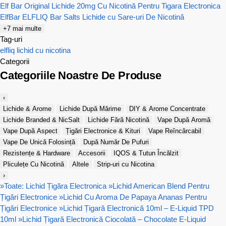
Elf Bar Original
Lichide 20mg Cu Nicotină Pentru Tigara Electronica
ElfBar ELFLIQ Bar Salts Lichide cu Sare-uri De Nicotină
+7 mai multe
Tag-uri
elfliq
lichid cu nicotina
Categorii
Categoriile Noastre De Produse
‹
Lichide & Arome
Lichide După Mărime
DIY & Arome Concentrate
Lichide Branded & NicSalt
Lichide Fără Nicotină
Vape După Aromă
Vape După Aspect
Țigări Electronice & Kituri
Vape Reîncărcabil
Vape De Unică Folosință
După Număr De Pufuri
Rezistențe & Hardware
Accesorii
IQOS & Tutun Încălzit
Pliculețe Cu Nicotină
Altele
Strip-uri cu Nicotina
›
»
Toate: Lichid Țigăra Electronica
»
Lichid American Blend Pentru
Țigări Electronice
»
Lichid Cu Aroma De Papaya Ananas Pentru
Țigări Electronice
»
Lichid Țigară Electronică 10ml – E-Liquid TPD
10ml
»
Lichid Țigară Electronică Ciocolată – Chocolate E-Liquid