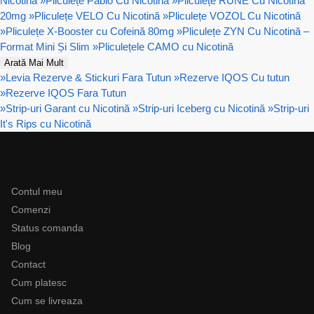
Nicotină
»
Pliculețe Pablo Cu Nicotină
»
Pliculețe RUNE Cu Nicotină
20mg
»
Pliculețe VELO Cu Nicotină
»
Pliculețe VOZOL Cu Nicotină
»
Pliculețe X-Booster cu Cofeină 80mg
»
Pliculețe ZYN Cu Nicotină –
Format Mini Și Slim
»
Pliculețele CAMO cu Nicotină
Arată Mai Mult
»
Levia Rezerve & Stickuri Fara Tutun
»
Rezerve IQOS Cu tutun
»
Rezerve IQOS Fara Tutun
»
Strip-uri Garant cu Nicotină
»
Strip-uri Iceberg cu Nicotină
»
Strip-uri
It's Rips cu Nicotină
Ajutor
Contul meu
Comenzi
Status comanda
Blog
Contact
Cum platesc
Cum se livreaza