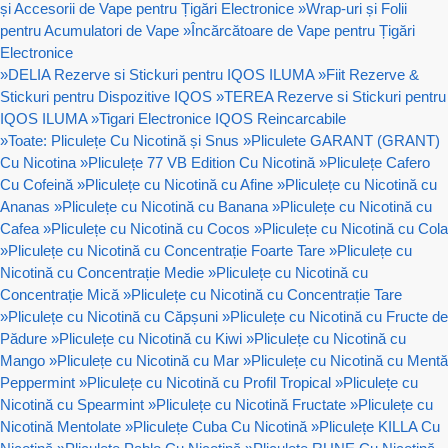
și Accesorii de Vape pentru Țigări Electronice
»
Wrap-uri și Folii
pentru Acumulatori de Vape
»
Încărcătoare de Vape pentru Țigări
Electronice
»
DELIA Rezerve si Stickuri pentru IQOS ILUMA
»
Fiit Rezerve &
Stickuri pentru Dispozitive IQOS
»
TEREA Rezerve si Stickuri pentru
IQOS ILUMA
»
Tigari Electronice IQOS Reincarcabile
»
Toate: Pliculețe Cu Nicotină și Snus
»
Pliculete GARANT (GRANT)
Cu Nicotina
»
Pliculețe 77 VB Edition Cu Nicotină
»
Pliculețe Cafero
Cu Cofeină
»
Pliculețe cu Nicotină cu Afine
»
Pliculețe cu Nicotină cu
Ananas
»
Pliculețe cu Nicotină cu Banana
»
Pliculețe cu Nicotină cu
Cafea
»
Pliculețe cu Nicotină cu Cocos
»
Pliculețe cu Nicotină cu Cola
»
Pliculețe cu Nicotină cu Concentrație Foarte Tare
»
Pliculețe cu
Nicotină cu Concentrație Medie
»
Pliculețe cu Nicotină cu
Concentrație Mică
»
Pliculețe cu Nicotină cu Concentrație Tare
»
Pliculețe cu Nicotină cu Căpșuni
»
Pliculețe cu Nicotină cu Fructe de
Pădure
»
Pliculețe cu Nicotină cu Kiwi
»
Pliculețe cu Nicotină cu
Mango
»
Pliculețe cu Nicotină cu Mar
»
Pliculețe cu Nicotină cu Mentă
Peppermint
»
Pliculețe cu Nicotină cu Profil Tropical
»
Pliculețe cu
Nicotină cu Spearmint
»
Pliculețe cu Nicotină Fructate
»
Pliculețe cu
Nicotină Mentolate
»
Pliculețe Cuba Cu Nicotină
»
Pliculețe KILLA Cu