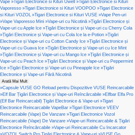
Vape
»
Tigari Electronice si Kituri Uwell
»
Tigari Electronice si Kituri
Vaporesso
»
Tigari Electronice si Kituri VOOPOO
»
Tigari Electronice
si Kituri VOZOL
»
Tigari Electronice si Kituri VUSE
»
Vape Pen-uri
»
Vape Vaporesso Mini
»
Vape-uri cu Nicotină
»
Țigări Electronice și
Vape-uri cu Apple Ice
»
Țigări Electronice și Vape-uri cu Cherry Cola
»
Țigări Electronice și Vape-uri cu Cola Ice la e-Potion
»
Țigări
Electronice și Vape-uri cu Cotton Candy Ice
»
Țigări Electronice și
Vape-uri cu Guava Ice
»
Țigări Electronice și Vape-uri cu Ice Mint
»
Țigări Electronice și Vape-uri cu Mango Ice
»
Țigări Electronice și
Vape-uri cu Peach Ice
»
Țigări Electronice și Vape-uri cu Peppermint
Ice
»
Țigări Electronice și Vape-uri cu Pineapple Ice
»
Țigări
Electronice și Vape-uri Fără Nicotină
Arată Mai Mult
»
Capsule VUSE GO Reload pentru Dispozitive VUSE Reincarcabile
»
Elf Bar Țigări Electronice și Vape-uri Reîncărcabile
»
Elfbar Elfa Pro
(Elf Bar Reincarcabil) Țigări Electronice & Vape-uri
»
Tigari
Electronice Reincarcabile VapeBar
»
Tigari Electronice VEEV
Reincarcabile (Vape) De Vanzare
»
Tigari Electronice Vozol
Reincarcabile (Vape) De Vanzare
»
Vape-uri Reincarcabile & Țigări
Electronice Reîncărcabile
»
Vape-uri Reincarcabile Cu Incarcator
»
VOZOL Switch Pro Țigări Electronice & Vape-uri
»
VUSE Go