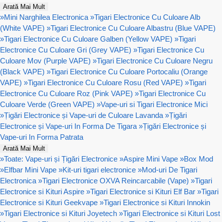
Arată Mai Mult
»
Mini Narghilea Electronica
»
Tigari Electronice Cu Culoare Alb
(White VAPE)
»
Tigari Electronice Cu Culoare Albastru (Blue VAPE)
»
Tigari Electronice Cu Culoare Galben (Yellow VAPE)
»
Tigari
Electronice Cu Culoare Gri (Grey VAPE)
»
Tigari Electronice Cu
Culoare Mov (Purple VAPE)
»
Tigari Electronice Cu Culoare Negru
(Black VAPE)
»
Tigari Electronice Cu Culoare Portocaliu (Orange
VAPE)
»
Tigari Electronice Cu Culoare Rosu (Red VAPE)
»
Tigari
Electronice Cu Culoare Roz (Pink VAPE)
»
Tigari Electronice Cu
Culoare Verde (Green VAPE)
»
Vape-uri si Tigari Electronice Mici
»
Țigări Electronice și Vape-uri de Culoare Lavanda
»
Țigări
Electronice și Vape-uri In Forma De Tigara
»
Țigări Electronice și
Vape-uri In Forma Patrata
Arată Mai Mult
»
Toate: Vape-uri și Țigări Electronice
»
Aspire Mini Vape
»
Box Mod
»
Elfbar Mini Vape
»
Kit-uri tigari electronice
»
Mod-uri De Tigari
Electronica
»
Tigari Electronice OXVA Reincarcabile (Vape)
»
Tigari
Electronice si Kituri Aspire
»
Tigari Electronice si Kituri Elf Bar
»
Tigari
Electronice si Kituri Geekvape
»
Tigari Electronice si Kituri Innokin
»
Tigari Electronice si Kituri Joyetech
»
Tigari Electronice si Kituri Lost