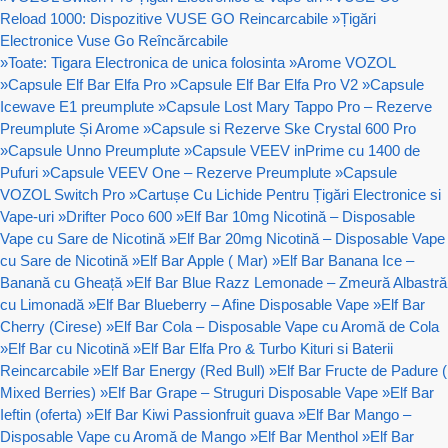
Reload 1000: Dispozitive VUSE GO Reincarcabile
»
Țigări
Electronice Vuse Go Reîncărcabile
»
Toate: Tigara Electronica de unica folosinta
»
Arome VOZOL
»
Capsule Elf Bar Elfa Pro
»
Capsule Elf Bar Elfa Pro V2
»
Capsule
Icewave E1 preumplute
»
Capsule Lost Mary Tappo Pro – Rezerve
Preumplute Și Arome
»
Capsule si Rezerve Ske Crystal 600 Pro
»
Capsule Unno Preumplute
»
Capsule VEEV inPrime cu 1400 de
Pufuri
»
Capsule VEEV One – Rezerve Preumplute
»
Capsule
VOZOL Switch Pro
»
Cartușe Cu Lichide Pentru Țigări Electronice si
Vape-uri
»
Drifter Poco 600
»
Elf Bar 10mg Nicotină – Disposable
Vape cu Sare de Nicotină
»
Elf Bar 20mg Nicotină – Disposable Vape
cu Sare de Nicotină
»
Elf Bar Apple ( Mar)
»
Elf Bar Banana Ice –
Banană cu Gheață
»
Elf Bar Blue Razz Lemonade – Zmeură Albastră
cu Limonadă
»
Elf Bar Blueberry – Afine Disposable Vape
»
Elf Bar
Cherry (Cirese)
»
Elf Bar Cola – Disposable Vape cu Aromă de Cola
»
Elf Bar cu Nicotină
»
Elf Bar Elfa Pro & Turbo Kituri si Baterii
Reincarcabile
»
Elf Bar Energy (Red Bull)
»
Elf Bar Fructe de Padure (
Mixed Berries)
»
Elf Bar Grape – Struguri Disposable Vape
»
Elf Bar
Ieftin (oferta)
»
Elf Bar Kiwi Passionfruit guava
»
Elf Bar Mango –
Disposable Vape cu Aromă de Mango
»
Elf Bar Menthol
»
Elf Bar