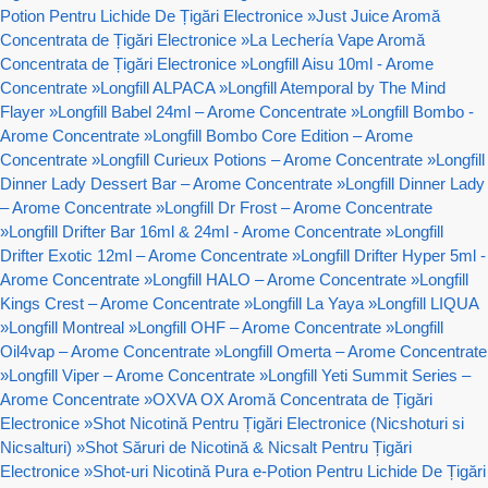
Potion Pentru Lichide De Țigări Electronice
»
Just Juice Aromă
Concentrata de Țigări Electronice
»
La Lechería Vape Aromă
Concentrata de Țigări Electronice
»
Longfill Aisu 10ml - Arome
Concentrate
»
Longfill ALPACA
»
Longfill Atemporal by The Mind
Flayer
»
Longfill Babel 24ml – Arome Concentrate
»
Longfill Bombo -
Arome Concentrate
»
Longfill Bombo Core Edition – Arome
Concentrate
»
Longfill Curieux Potions – Arome Concentrate
»
Longfill
Dinner Lady Dessert Bar – Arome Concentrate
»
Longfill Dinner Lady
– Arome Concentrate
»
Longfill Dr Frost – Arome Concentrate
»
Longfill Drifter Bar 16ml & 24ml - Arome Concentrate
»
Longfill
Drifter Exotic 12ml – Arome Concentrate
»
Longfill Drifter Hyper 5ml -
Arome Concentrate
»
Longfill HALO – Arome Concentrate
»
Longfill
Kings Crest – Arome Concentrate
»
Longfill La Yaya
»
Longfill LIQUA
»
Longfill Montreal
»
Longfill OHF – Arome Concentrate
»
Longfill
Oil4vap – Arome Concentrate
»
Longfill Omerta – Arome Concentrate
»
Longfill Viper – Arome Concentrate
»
Longfill Yeti Summit Series –
Arome Concentrate
»
OXVA OX Aromă Concentrata de Țigări
Electronice
»
Shot Nicotină Pentru Țigări Electronice (Nicshoturi si
Nicsalturi)
»
Shot Săruri de Nicotină & Nicsalt Pentru Țigări
Electronice
»
Shot-uri Nicotină Pura e-Potion Pentru Lichide De Țigări