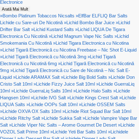
Electronice
Arată Mai Mult
»
Bombo Platinum Tobaccos Nicsalts
»
ElfBar ELFLIQ Bar Salts
Lichide cu Sare-uri De Nicotină
»
Lichid Bombo Bar Juice
»
Lichid
Drifter Bar Salt
»
Lichid Kustard Salts
»
Lichid LIQUA De Tigara
Electronica Cu Nicotină
»
Lichid Magnum Vape Nic Salts
»
Lichid
Smokemania Cu Nicotină
»
Lichid Tigara Electronica cu Nicotina
»
Lichid Țigară Electronică cu Nicotina Freebase – Nic Shot E-Liquid
»
Lichid Țigară Electronică cu Nicotină 3mg
»
Lichid Țigară
Electronică cu Nicotină 6mg
»
Lichid Țigară Electronică cu Nicotină
9mg
»
Lichid Țigară Electronică cu Sare de Nicotină – Nic Salt E-
Liquid
»
Lichide ARAMAX Salt
»
Lichide Big Bold Salts
»
Lichide Don
Cristo Salt 10ml
»
Lichide Fizzy Juice Salt 10ml
»
Lichide GuerraLiq
10ml
»
Lichide GuerraLiq Salts 10ml
»
Lichide Halo Salts
»
Lichide
Hangsen 10ml
»
Lichide IVG Salt
»
Lichide Kings Crest Salt
»
Lichide
LIQUA Salts
»
Lichide OOPs Salt 10ml
»
Lichide OSSEM Salts
»
Lichide OXVA OX Salts 10ml
»
Lichide Riot Squad Bar Salt 10ml
»
Lichide Ritchy Salt
»
Lichide Sukka Salt
»
Lichide Vampire Vape Bar
Salt
»
Lichide Viper Nic Salts – Arome Gourmet De Desert
»
Lichide
VOZOL Salt Prime 10ml
»
Lichide Yeti Bar Salts 10ml
»
Lichidele
Dinner Lady Dessert Bar Salt
»
Lichidele Dinner Lady Salt